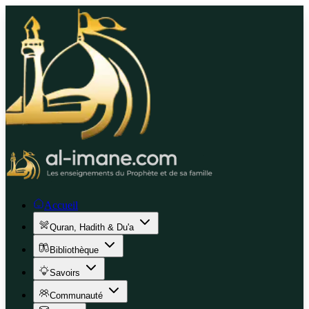
Accueil
Quran, Hadith & Du'a
Bibliothèque
Savoirs
Communauté