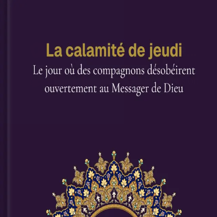
Préparation du lecteur…
Vous aimerez aussi
pdf
pdf
pdf