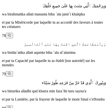
وَبِرَحْمَتِكَ ٱلَّتِي مَنَنتَ بِهَا عَلَىٰ جَمِيعِ خَلْقِكَ
wa birahmatika allati mananta biha `ala jami`i khalqika
et par ta Miséricorde par laquelle tu as accordé des faveurs à toutes
tes créatures
78
وَبِٱسْتِطَاعَتِكَ الَّتِي اقَمْتَ بِهَا عَلىٰ ٱلْعَالَمِينَ
wa bistita`atika allati aqamta biha `ala al`alamina
et par ta Capacité par laquelle tu as établi [ton autorité] sur les
mondes
79
وَبِنُورِكَ ٱلَّذِي قَدْ خَرَّ مِنْ فَزَعِهِ طُورُ سَيْنَاء
wa binurika alladhi qad kharra min faza`ihi turu sayna'a
et par ta Lumière, par la frayeur de laquelle le mont Sinaï s’effondra