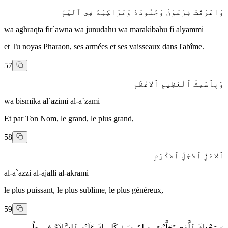
وَاغْرَقْتَ فِرْعَوْنَ وَجُنُودَهُ وَمَرَاكِبَهُ فِي ٱليَمِّ
wa aghraqta fir`awna wa junudahu wa marakibahu fi alyammi
et Tu noyas Pharaon, ses armées et ses vaisseaux dans l'abîme.
57
وَبِٱسْمِكَ ٱلْعَظِيمِ ٱلاعْظَمِ
wa bismika al`azimi al-a`zami
Et par Ton Nom, le grand, le plus grand,
58
ٱلاعَزِّ ٱلاجَلِّ ٱلاكْرَمِ
al-a`azzi al-ajalli al-akrami
le plus puissant, le plus sublime, le plus généreux,
59
وَبِمَجْدِكَ ٱلَّذِي تَجَلَّيْتَ بِهِ لِمُوسَىٰ كَلِيمِكَ عَلَيْهِ ٱلسَّلاَمُ فِي طُورِ