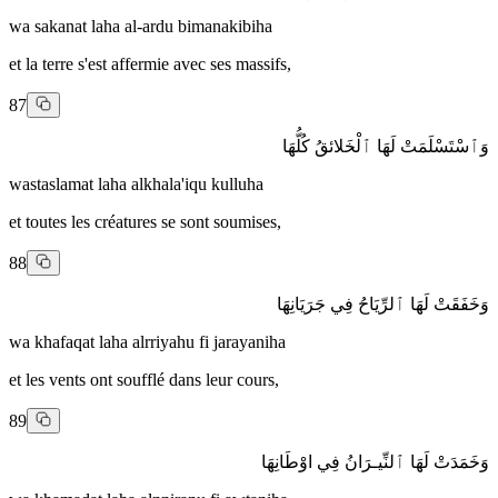
wa sakanat laha al-ardu bimanakibiha
et la terre s'est affermie avec ses massifs,
87
وَٱسْتَسْلَمَتْ لَهَا ٱلْخَلائقُ كُلُّهَا
wastaslamat laha alkhala'iqu kulluha
et toutes les créatures se sont soumises,
88
وَخَفَقَتْ لَهَا ٱلرِّيَاحُ فِي جَرَيَانِهَا
wa khafaqat laha alrriyahu fi jarayaniha
et les vents ont soufflé dans leur cours,
89
وَخَمَدَتْ لَهَا ٱلنِّيـرَانُ فِي اوْطَانِهَا