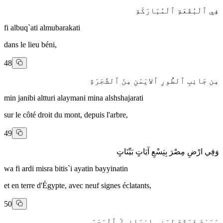
فِي ٱلْبُقْعَةِ ٱلْمُبَارَكَةِ
fi albuq`ati almubarakati
dans le lieu béni,
48
مِن جَانِبِ ٱلطُّورِ ٱلايْمَنِ مِنَ ٱلشَّجَرَةِ
min janibi altturi alaymani mina alshshajarati
sur le côté droit du mont, depuis l'arbre,
49
وَفِي ارْضِ مِصْرَ بِتِسْعِ آيَاتٍ بَيِّنَاتٍ
wa fi ardi misra bitis`i ayatin bayyinatin
et en terre d'Égypte, avec neuf signes éclatants,
50
وَيَوْمَ فَرَقْتَ لِبَنِي إِسْرَائيلَ ٱلْبَحْرَ