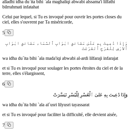
alladhi idha du`ita bihi `ala maghaliqi abwabi alssama'i lilfathi
bilrrahmati infatahat
Celui par lequel, si Tu es invoqué pour ouvrir les portes closes du
ciel, elles s'ouvrent par Ta miséricorde,
5
وَإِذَا دُعِيتَ بِهِ عَلَىٰ مَضَائقِ ابْوَابِ ٱلسَّمَاء مَضَائقِ ابْوَابِ
ٱلارْضِ لِلْفَرَجِ ٱنْفَرَجَتْ
wa idha du`ita bihi `ala mada'iqi abwabi al-ardi lilfaraji infarajat
et si Tu es invoqué pour soulager les portes étroites du ciel et de la
terre, elles s'élargissent,
6
وَإِذَا دُعِيتَ بِهِ عَلىٰ ٱلْعُسْرِ لِلْيُسْرِ تَيَسَّرَتْ
wa idha du`ita bihi `ala al`usri lilyusri tayassarat
et si Tu es invoqué pour faciliter la difficulté, elle devient aisée,
7