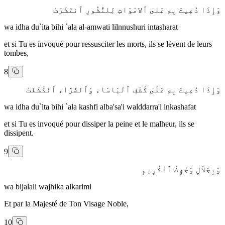
وَإِذَا دُعِيتَ بِهِ عَلىٰ ٱلامْوَاتِ لِلنُّشُورِ ٱنتَشَرَتْ
wa idha du`ita bihi `ala al-amwati lilnnushuri intasharat
et si Tu es invoqué pour ressusciter les morts, ils se lèvent de leurs
tombes,
8
وَإِذَا دُعِيتَ بِهِ عَلَىٰ كَشْفِ ٱلْبَاسَاء وَٱلضَّرَّاء ٱنْكَشَفَتْ
wa idha du`ita bihi `ala kashfi alba'sa'i walddarra'i inkashafat
et si Tu es invoqué pour dissiper la peine et le malheur, ils se
dissipent.
9
وَبِجَلاَلِ وَجْهِكَ ٱلْكَرِيمِ
wa bijalali wajhika alkarimi
Et par la Majesté de Ton Visage Noble,
10