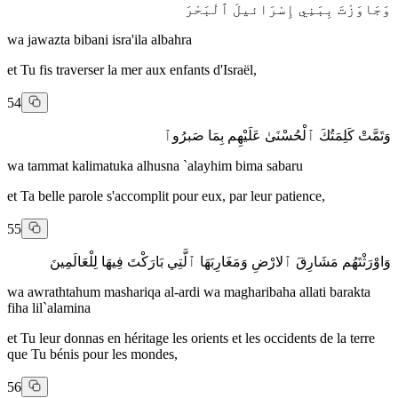
وَجَاوَزْتَ بِبَنِي إِسْرَائيلَ ٱلْبَحْرَ
wa jawazta bibani isra'ila albahra
et Tu fis traverser la mer aux enfants d'Israël,
54
وَتَمَّتْ كَلِمَتُكَ ٱلْحُسْنَىٰ عَلَيْهِم بِمَا صَبرُوٱ
wa tammat kalimatuka alhusna `alayhim bima sabaru
et Ta belle parole s'accomplit pour eux, par leur patience,
55
وَاوْرَثْتَهُم مَشَارِقَ ٱلارْضِ وَمَغَارِبَهَا ٱلَّتِي بَارَكْتَ فِيهَا لِلْعَالَمِينَ
wa awrathtahum mashariqa al-ardi wa magharibaha allati barakta
fiha lil`alamina
et Tu leur donnas en héritage les orients et les occidents de la terre
que Tu bénis pour les mondes,
56