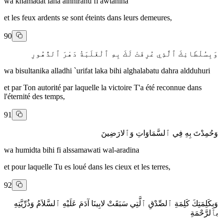
wa khamadat laha alnniranu fi awtaniha
et les feux ardents se sont éteints dans leurs demeures,
90
وَبِسُلْطَانِكَ ٱلَّذِي عُرِفَتْ لَكَ بِهِ ٱلْغَلَبَةُ دَهْرَ ٱلدُّهُورِ
wa bisultanika alladhi `urifat laka bihi alghalabatu dahra aldduhuri
et par Ton autorité par laquelle la victoire T'a été reconnue dans
l'éternité des temps,
91
وَحُمِدْتَ بِهِ فِي ٱلسَّمَاوَاتِ وَٱلارَضِينَ
wa humidta bihi fi alssamawati wal-aradina
et pour laquelle Tu es loué dans les cieux et les terres,
92
وَبِكَلِمَتِكَ كَلِمَةِ ٱلصِّدْقِ ٱلَّتِي سَبَقَتْ لابِينَا آدَمَ عَلَيْهِ ٱلسَّلاَمُ وَذُرِّيَّتِهِ
بٱلرَّحْمَةِ