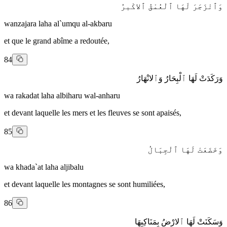
وَٱنْزَجَرَ لَهَا ٱلْعُمْقُ ٱلاكْبرُ
wanzajara laha al`umqu al-akbaru
et que le grand abîme a redoutée,
84
وَرَكَدَتْ لَهَا ٱلْبِحَارُ وَٱلانْهَارُ
wa rakadat laha albiharu wal-anharu
et devant laquelle les mers et les fleuves se sont apaisés,
85
وَخَضَعَتْ لَهَا ٱلْجِبَالُ
wa khada`at laha aljibalu
et devant laquelle les montagnes se sont humiliées,
86
وَسَكَنَتْ لَهَا ٱلارْضُ بِمَنَاكِبِهَا