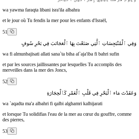
wa yawma faraqta libani isra'ila albahra
et le jour où Tu fendis la mer pour les enfants d'Israël,
51
وَفِي ٱلْمُنْبَجِسَاتِ ٱلَّتِي صَنَعْتَ بِهَا ٱلْعَجَائبَ فِي بَحْرِ سُوفٍ
wa fi almunbajisati allati sana`ta biha al`aja'iba fi bahri sufin
et par les sources jaillissantes par lesquelles Tu accomplis des
merveilles dans la mer des Joncs,
52
وَعَقَدْتَ مَاء ٱلْبَحْرِ فِي قَلْبِ ٱلْغَمْرِ كَٱلْحِجَارَةِ
wa `aqadta ma'a albahri fi qalbi alghamri kalhijarati
et lorsque Tu solidifias l'eau de la mer au cœur du gouffre, comme
des pierres,
53