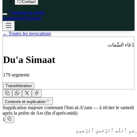
Contact
Soutenir le projet
Connexion
S'inscrire
← Toutes les invocations
دُعَاء السِّمَات
Du'a Simaat
179
segments
Translittération
Contexte et explication
Supplication majeure contenant l'Ism al-A'zam — à réciter le samedi
après la prière de Asr (fin d'après-midi)
1
ِسْمِ ٱللَّهِ ٱلرَّحْمٰنِ ٱلرَّحِيمِ