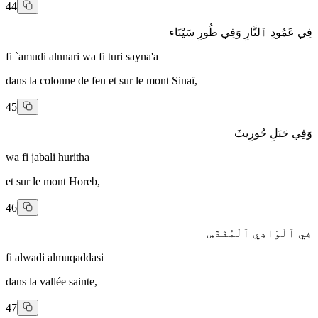
44
فِي عَمُودِ ٱلنَّارِ وَفِي طُورِ سَيْنَاء
fi `amudi alnnari wa fi turi sayna'a
dans la colonne de feu et sur le mont Sinaï,
45
وَفِي جَبَلِ حُورِيثَ
wa fi jabali huritha
et sur le mont Horeb,
46
فِي ٱلْوَادِي ٱلْمُقَدَّسِ
fi alwadi almuqaddasi
dans la vallée sainte,
47