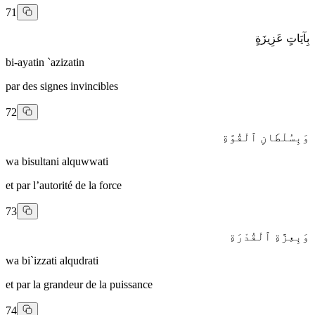
71
بِآيَاتٍ عَزِيزَةٍ
bi-ayatin `azizatin
par des signes invincibles
72
وَبِسُلْطَانِ ٱلْقُوَّةِ
wa bisultani alquwwati
et par l’autorité de la force
73
وَبِعِزَّةِ ٱلْقُدْرَةِ
wa bi`izzati alqudrati
et par la grandeur de la puissance
74