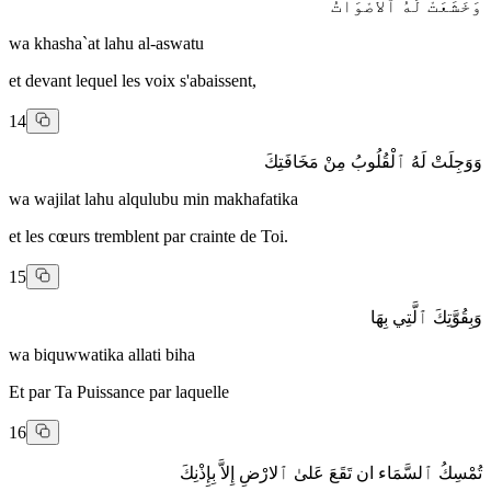
وَخَشَعَتْ لَهُ ٱلاصْوَاتُ
wa khasha`at lahu al-aswatu
et devant lequel les voix s'abaissent,
14
وَوَجِلَتْ لَهُ ٱلْقُلُوبُ مِنْ مَخَافَتِكَ
wa wajilat lahu alqulubu min makhafatika
et les cœurs tremblent par crainte de Toi.
15
وَبِقُوَّتِكَ ٱلَّتِي بِهَا
wa biquwwatika allati biha
Et par Ta Puissance par laquelle
16
تُمْسِكُ ٱلسَّمَاء ان تَقَعَ عَلىٰ ٱلارْضِ إِلاَّ بِإِذْنِكَ