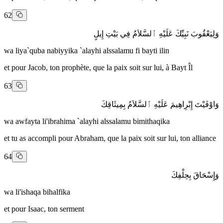
62
وَلِيَعْقُوبَ نَبِيِّكَ عَلَيْهِ ٱلسَّلاَمُ فِي بَيْتِ إِيلٍ
wa liya`quba nabiyyika `alayhi alssalamu fi bayti ilin
et pour Jacob, ton prophète, que la paix soit sur lui, à Bayt Îl
63
وَاوْفَيْتَ إِبْرِاهِيمَ عَلَيْهِ ٱلسَّلاَمُ بِمِيثَاقِكَ
wa awfayta li'ibrahima `alayhi alssalamu bimithaqika
et tu as accompli pour Abraham, que la paix soit sur lui, ton alliance
64
وَإِسْحَاقَ بِحِلْفِكَ
wa li'ishaqa bihalfika
et pour Isaac, ton serment