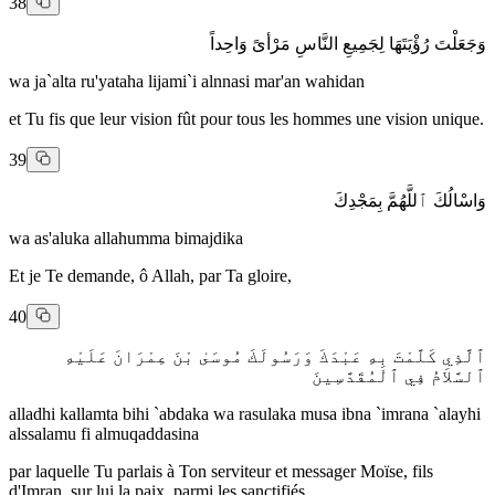
38
وَجَعَلْتَ رُؤْيَتَهَا لِجَمِيعِ النَّاسِ مَرْأىً وَاحِداً
wa ja`alta ru'yataha lijami`i alnnasi mar'an wahidan
et Tu fis que leur vision fût pour tous les hommes une vision unique.
39
وَاسْالُكَ ٱللَّهُمَّ بِمَجْدِكَ
wa as'aluka allahumma bimajdika
Et je Te demande, ô Allah, par Ta gloire,
40
ٱلَّذِي كَلَّمْتَ بِهِ عَبْدَكَ وَرَسُولَكَ مُوسَىٰ بْنَ عِمْرَانَ عَلَيْهِ
ٱلسَّلاَمُ فِي ٱلْمُقَدَّسِينَ
alladhi kallamta bihi `abdaka wa rasulaka musa ibna `imrana `alayhi
alssalamu fi almuqaddasina
par laquelle Tu parlais à Ton serviteur et messager Moïse, fils
d'Imran, sur lui la paix, parmi les sanctifiés.