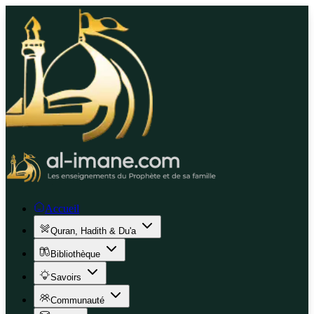
Accueil
Quran, Hadith & Du'a
Bibliothèque
Savoirs
Communauté