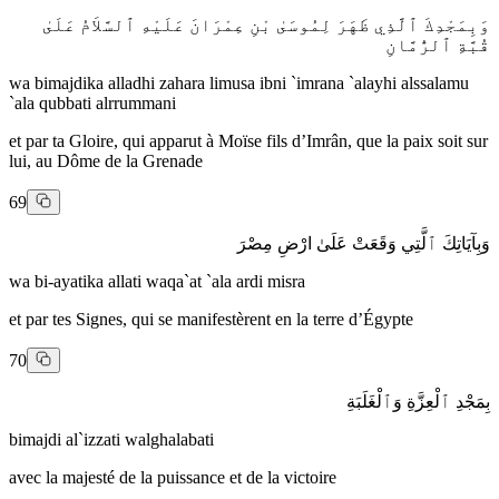
وَبِمَجْدِكَ ٱلَّذِي ظَهَرَ لِمُوسَىٰ بْنِ عِمْرَانَ عَلَيْهِ ٱلسَّلاَمُ عَلَىٰ
قُبَّةِ ٱلرُّمَّانِ
wa bimajdika alladhi zahara limusa ibni `imrana `alayhi alssalamu
`ala qubbati alrrummani
et par ta Gloire, qui apparut à Moïse fils d’Imrân, que la paix soit sur
lui, au Dôme de la Grenade
69
وَبِآيَاتِكَ ٱلَّتِي وَقَعَتْ عَلَىٰ ارْضِ مِصْرَ
wa bi-ayatika allati waqa`at `ala ardi misra
et par tes Signes, qui se manifestèrent en la terre d’Égypte
70
بِمَجْدِ ٱلْعِزَّةِ وَٱلْغَلَبَةِ
bimajdi al`izzati walghalabati
avec la majesté de la puissance et de la victoire