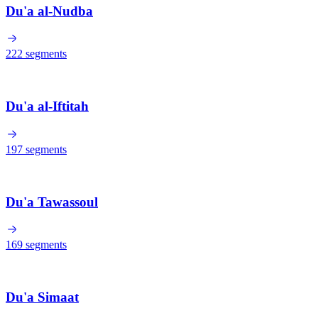
Du'a al-Nudba
222
segments
Du'a al-Iftitah
197
segments
Du'a Tawassoul
169
segments
Du'a Simaat