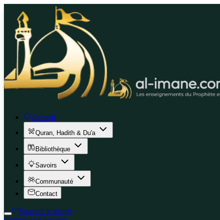
Accueil
Quran, Hadith & Du'a
Bibliothèque
Savoirs
Communauté
Contact
Soutenir le projet
Connexion
S'inscrire