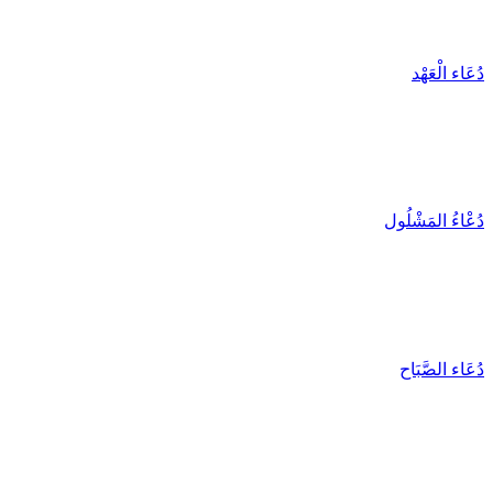
دُعَاء الْعَهْد
دُعْاءُ المَشْلُول
دُعَاء الصَّبَاح