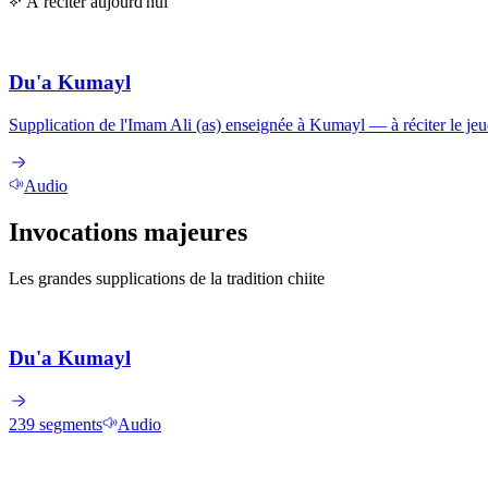
À réciter aujourd'hui
Du'a Kumayl
Supplication de l'Imam Ali (as) enseignée à Kumayl — à réciter le jeud
Audio
Invocations majeures
Les grandes supplications de la tradition chiite
Du'a Kumayl
239
segments
Audio