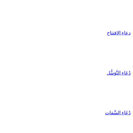
دعاء الافتتاح
دُعَاء التَّوَسُّل
دُعَاء السِّمَات