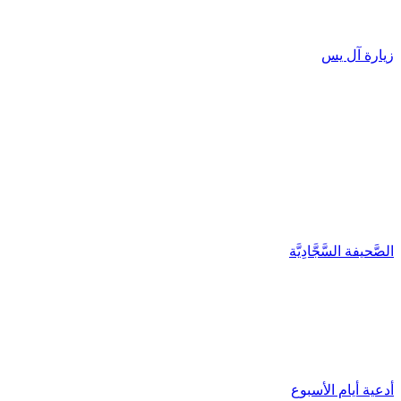
زيارة آل يس
الصَّحيفة السَّجَّادِيَّة
أدعية أيام الأسبوع