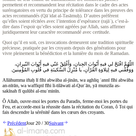
permettent et recommandent leur récitation dans le cadre des actes
surérogatoires en vertu du principe de tolérance dans les preuves des
actes recommandés (Qāʿidat al-Tasāmuḥ). D’autres préfèrent
qu’elles soient récitées avec l’intention d’espérance (rajāʾ), c’est-à-
dire dans l’espoir qu’elles soient agréées par Allah, sans affirmer
juridiquement leur caractère recommandé avec certitude.
Quoi qu’il en soit, ces invocations demeurent une tradition spirituelle
précieuse, pratiquée par les croyants depuis des générations pour
vivre pleinement la bénédiction et la lumière du mois de Ramadan.
اللّهُمَّ افْتَحْ لي فيهِ أَبْوابَ الجِنانِ، وَأَغْلِقْ عَنّي فيهِ أَبْوابَ النّيرانِ،
وَوَفِّقْني فيهِ لِتِلاوَةِ القُرْآنِ، يا مُنْزِلَ السَّكينَةِ في قُلُوبِ المُؤْمِنينَ.
Allāhumma iftaḥ lī fīhi abwāba al-jinān, wa aghliq ʿannī fīhi abwāba
an-nīrān, wa waffiqnī fīhi li-tilāwati al-Qurʾān, yā munzila as-
sakīnah fī qulūbi al-muʾminīn.
Ô Allah, ouvre-moi les portes du Paradis, ferme-moi les portes du
Feu, et accorde-moi la réussite dans la récitation du Coran, ô Toi qui
fais descendre la sérénité dans les cœurs des croyants.
Précédent
Jour
20
/
30
Suivant