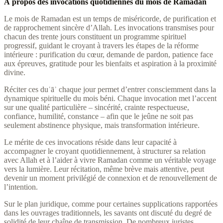
À propos des invocations quotidiennes du mois de Ramadan
Le mois de Ramadan est un temps de miséricorde, de purification et
de rapprochement sincère d’Allah. Les invocations transmises pour
chacun des trente jours constituent un programme spirituel
progressif, guidant le croyant à travers les étapes de la réforme
intérieure : purification du cœur, demande de pardon, patience face
aux épreuves, gratitude pour les bienfaits et aspiration à la proximité
divine.
Réciter ces duʿāʾ chaque jour permet d’entrer consciemment dans la
dynamique spirituelle du mois béni. Chaque invocation met l’accent
sur une qualité particulière – sincérité, crainte respectueuse,
confiance, humilité, constance – afin que le jeûne ne soit pas
seulement abstinence physique, mais transformation intérieure.
Le mérite de ces invocations réside dans leur capacité à
accompagner le croyant quotidiennement, à structurer sa relation
avec Allah et à l’aider à vivre Ramadan comme un véritable voyage
vers la lumière. Leur récitation, même brève mais attentive, peut
devenir un moment privilégié de connexion et de renouvellement de
l’intention.
Sur le plan juridique, comme pour certaines supplications rapportées
dans les ouvrages traditionnels, les savants ont discuté du degré de
solidité de leur chaîne de transmission. De nombreux juristes