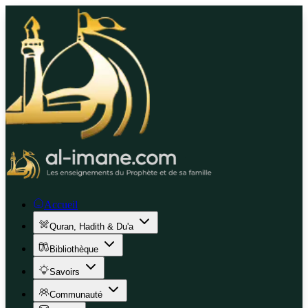
Accueil
Quran, Hadith & Du'a
Bibliothèque
Savoirs
Communauté