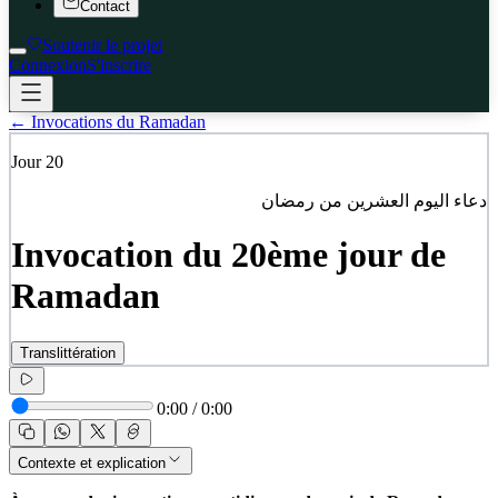
Contact
Soutenir le projet
Connexion
S'inscrire
← Invocations du Ramadan
Jour
20
دعاء اليوم العشرين من رمضان
Invocation du 20ème jour de
Ramadan
Translittération
0:00
/
0:00
Contexte et explication