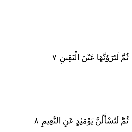
٧
الْيَقِينِ
عَيْنَ
لَتَرَوُنَّهَا
ثُمَّ
٨
النَّعِيمِ
عَنِ
يَوْمَئِذٍ
لَتُسْأَلُنَّ
ثُمَّ