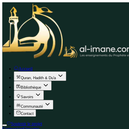
Accueil
Quran, Hadith & Du'a
Bibliothèque
Savoirs
Communauté
Contact
Soutenir le projet
Connexion
S'inscrire