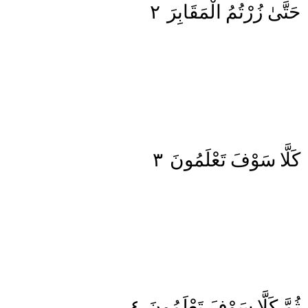
٢
الْمَقَابِرَ
زُرْتُمُ
حَتَّىٰ
٣
تَعْلَمُونَ
سَوْفَ
كَلَّا
٤
تَعْلَمُونَ
سَوْفَ
كَلَّا
ثُمَّ