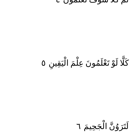
٥
الْيَقِينِ
عِلْمَ
تَعْلَمُونَ
لَوْ
كَلَّا
٦
الْجَحِيمَ
لَتَرَوُنَّ