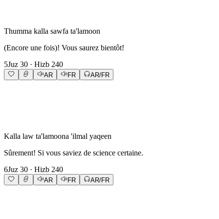
Thumma kalla sawfa ta'lamoon
(Encore une fois)! Vous saurez bientôt!
5
Juz
30
· Hizb
240
AR
FR
AR/FR
Kalla law ta'lamoona 'ilmal yaqeen
Sûrement! Si vous saviez de science certaine.
6
Juz
30
· Hizb
240
AR
FR
AR/FR