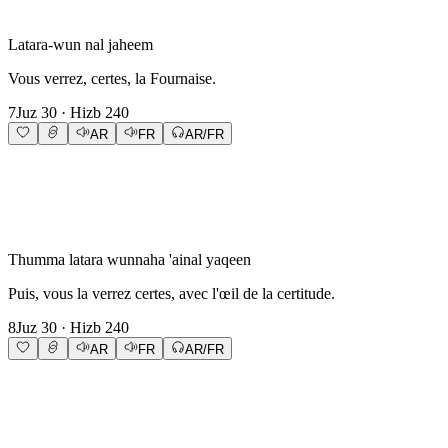
Latara-wun nal jaheem
Vous verrez, certes, la Fournaise.
7
Juz
30
· Hizb
240
AR
FR
AR/FR
Thumma latara wunnaha 'ainal yaqeen
Puis, vous la verrez certes, avec l'œil de la certitude.
8
Juz
30
· Hizb
240
AR
FR
AR/FR