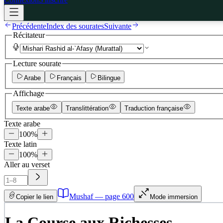
Précédente
Index des sourates
Suivante
Récitateur
Lecture sourate
Arabe
Français
Bilingue
Affichage
Texte arabe
Translittération
Traduction française
Texte arabe
100
%
Texte latin
100
%
Aller au verset
Mushaf — page
600
Copier le lien
Mode immersion
La Course aux Richesses