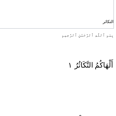
التكاثر
بِسْمِ ٱللَّهِ ٱلرَّحْمَٰنِ ٱلرَّحِيمِ
١
التَّكَاثُرُ
أَلْهَاكُمُ