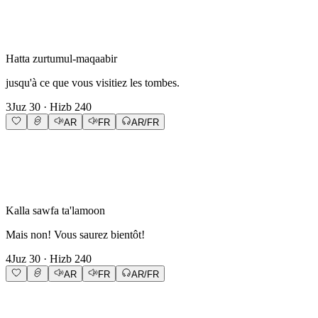
Hatta zurtumul-maqaabir
jusqu'à ce que vous visitiez les tombes.
3
Juz
30
· Hizb
240
AR
FR
AR/FR
Kalla sawfa ta'lamoon
Mais non! Vous saurez bientôt!
4
Juz
30
· Hizb
240
AR
FR
AR/FR