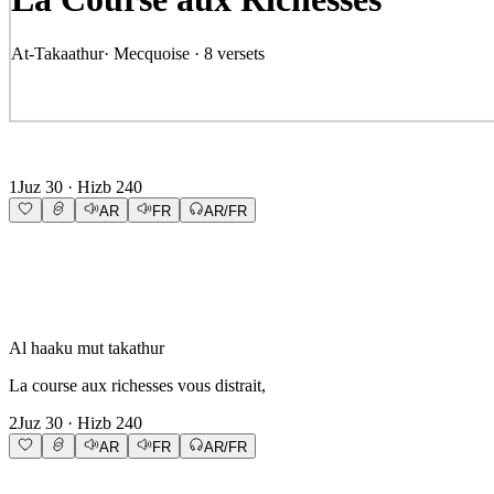
At-Takaathur
·
Mecquoise
·
8
versets
1
Juz
30
· Hizb
240
AR
FR
AR/FR
Al haaku mut takathur
La course aux richesses vous distrait,
2
Juz
30
· Hizb
240
AR
FR
AR/FR