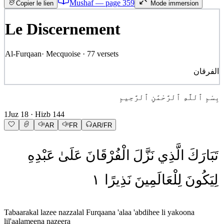
Mushaf — page
359
Copier le lien
Mode immersion
Le Discernement
Al-Furqaan
·
Mecquoise
·
77
versets
الفرقان
بِسْمِ ٱللَّهِ ٱلرَّحْمَٰنِ ٱلرَّحِيمِ
1
Juz
18
· Hizb
144
AR
FR
AR/FR
تَبَارَكَ
الَّذِي
نَزَّلَ
الْفُرْقَانَ
عَلَىٰ
عَبْدِهِ
١
نَذِيرًا
لِلْعَالَمِينَ
لِيَكُونَ
Tabaarakal lazee nazzalal Furqaana 'alaa 'abdihee li yakoona
lil'aalameena nazeera