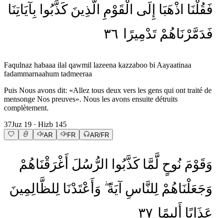
فَقُلْنَا
اذْهَبَا
إِلَى
الْقَوْمِ
الَّذِينَ
كَذَّبُوا
بِآيَاتِنَا
٣٦
تَدْمِيرًا
فَدَمَّرْنَاهُمْ
Faqulnaz habaaa ilal qawmil lazeena kazzaboo bi Aayaatinaa
fadammarnaahum tadmeeraa
Puis Nous avons dit: «Allez tous deux vers les gens qui ont traité de
mensonge Nos preuves». Nous les avons ensuite détruits
complètement.
37
Juz
19
· Hizb
145
AR
FR
AR/FR
وَقَوْمَ
نُوحٍ
لَّمَّا
كَذَّبُوا
الرُّسُلَ
أَغْرَقْنَاهُمْ
وَجَعَلْنَاهُمْ
لِلنَّاسِ
آيَةً
وَأَعْتَدْنَا
لِلظَّالِمِينَ
٣٧
أَلِيمًا
عَذَابًا