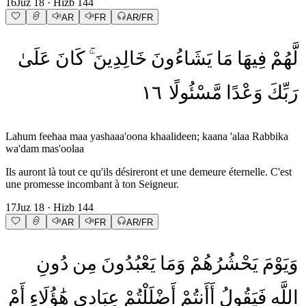
16
Juz
18
· Hizb
144
AR
FR
AR/FR
لَّهُمْ
فِيهَا
مَا
يَشَاءُونَ
خَالِدِينَ
كَانَ
عَلَىٰ
١٦
مَّسْئُولًا
وَعْدًا
رَبِّكَ
Lahum feehaa maa yashaaa'oona khaalideen; kaana 'alaa Rabbika
wa'dam mas'oolaa
Ils auront là tout ce qu'ils désireront et une demeure éternelle. C'est
une promesse incombant à ton Seigneur.
17
Juz
18
· Hizb
144
AR
FR
AR/FR
وَيَوْمَ
يَحْشُرُهُمْ
وَمَا
يَعْبُدُونَ
مِن
دُونِ
اللَّهِ
فَيَقُولُ
أَأَنتُمْ
أَضْلَلْتُمْ
عِبَادِي
هَٰؤُلَاءِ
أَمْ