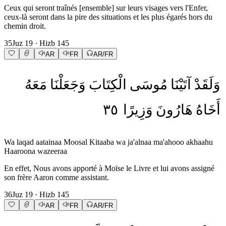
Ceux qui seront traînés [ensemble] sur leurs visages vers l'Enfer,
ceux-là seront dans la pire des situations et les plus égarés hors du
chemin droit.
35
Juz
19
· Hizb
145
AR
FR
AR/FR
وَلَقَدْ
آتَيْنَا
مُوسَى
الْكِتَابَ
وَجَعَلْنَا
مَعَهُ
٣٥
وَزِيرًا
هَارُونَ
أَخَاهُ
Wa laqad aatainaa Moosal Kitaaba wa ja'alnaa ma'ahooo akhaahu
Haaroona wazeeraa
En effet, Nous avons apporté à Moïse le Livre et lui avons assigné
son frère Aaron comme assistant.
36
Juz
19
· Hizb
145
AR
FR
AR/FR