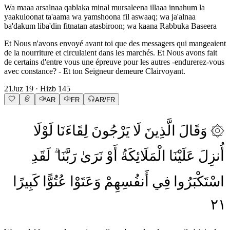
Wa maaa arsalnaa qablaka minal mursaleena illaaa innahum la
yaakuloonat ta'aama wa yamshoona fil aswaaq; wa ja'alnaa
ba'dakum liba'din fitnatan atasbiroon; wa kaana Rabbuka Baseera
Et Nous n'avons envoyé avant toi que des messagers qui mangeaient
de la nourriture et circulaient dans les marchés. Et Nous avons fait
de certains d'entre vous une épreuve pour les autres -endurerez-vous
avec constance? - Et ton Seigneur demeure Clairvoyant.
21
Juz
19
· Hizb
145
AR
FR
AR/FR
لَوْلَا
لِقَاءَنَا
يَرْجُونَ
لَا
الَّذِينَ
وَقَالَ
۞
أُنزِلَ
عَلَيْنَا
الْمَلَائِكَةُ
أَوْ
نَرَىٰ
رَبَّنَا
لَقَدِ
اسْتَكْبَرُوا
فِي
أَنفُسِهِمْ
وَعَتَوْا
عُتُوًّا
كَبِيرًا
٢١