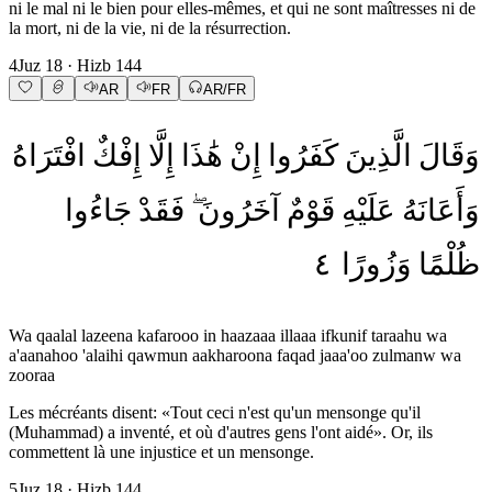
ni le mal ni le bien pour elles-mêmes, et qui ne sont maîtresses ni de
la mort, ni de la vie, ni de la résurrection.
4
Juz
18
· Hizb
144
AR
FR
AR/FR
وَقَالَ
الَّذِينَ
كَفَرُوا
إِنْ
هَٰذَا
إِلَّا
إِفْكٌ
افْتَرَاهُ
وَأَعَانَهُ
عَلَيْهِ
قَوْمٌ
آخَرُونَ
فَقَدْ
جَاءُوا
٤
وَزُورًا
ظُلْمًا
Wa qaalal lazeena kafarooo in haazaaa illaaa ifkunif taraahu wa
a'aanahoo 'alaihi qawmun aakharoona faqad jaaa'oo zulmanw wa
zooraa
Les mécréants disent: «Tout ceci n'est qu'un mensonge qu'il
(Muhammad) a inventé, et où d'autres gens l'ont aidé». Or, ils
commettent là une injustice et un mensonge.
5
Juz
18
· Hizb
144