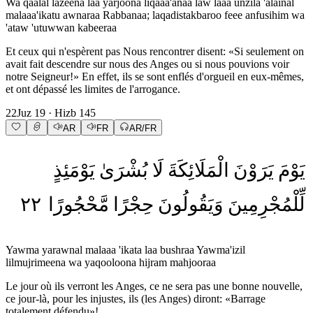
Wa qaalal lazeena laa yarjoona liqaaa'anaa law laaa unzila 'alainal
malaaa'ikatu awnaraa Rabbanaa; laqadistakbaroo feee anfusihim wa
'ataw 'utuwwan kabeeraa
Et ceux qui n'espèrent pas Nous rencontrer disent: «Si seulement on
avait fait descendre sur nous des Anges ou si nous pouvions voir
notre Seigneur!» En effet, ils se sont enflés d'orgueil en eux-mêmes,
et ont dépassé les limites de l'arrogance.
22
Juz
19
· Hizb
145
AR
FR
AR/FR
يَوْمَ
يَرَوْنَ
الْمَلَائِكَةَ
لَا
بُشْرَىٰ
يَوْمَئِذٍ
٢٢
مَّحْجُورًا
حِجْرًا
وَيَقُولُونَ
لِّلْمُجْرِمِينَ
Yawma yarawnal malaaa 'ikata laa bushraa Yawma'izil
lilmujrimeena wa yaqooloona hijram mahjooraa
Le jour où ils verront les Anges, ce ne sera pas une bonne nouvelle,
ce jour-là, pour les injustes, ils (les Anges) diront: «Barrage
totalement défendu»!