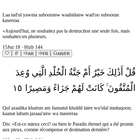
Laa tad'ul yawma subooranw waahidanw wad'oo subooran
kaseeraa
«Aujourd'hui, ne souhaitez pas la destruction une seule fois, mais
souhaitez-en plusieurs.
15
Juz
18
· Hizb
144
AR
FR
AR/FR
قُلْ
أَذَٰلِكَ
خَيْرٌ
أَمْ
جَنَّةُ
الْخُلْدِ
الَّتِي
وُعِدَ
١٥
وَمَصِيرًا
جَزَاءً
لَهُمْ
كَانَتْ
الْمُتَّقُونَ
Qul azaalika khairun am Jannatul khuldil latee wu'idal muttaqoon;
kaanat lahum jazaaa'anw wa maseeraa
Dis: «Est-ce mieux ceci? ou bien le Paradis éternel qui a été promis
aux pieux, comme récompense et destination dernière?