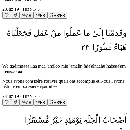
23
Juz
19
· Hizb
145
AR
FR
AR/FR
وَقَدِمْنَا
إِلَىٰ
مَا
عَمِلُوا
مِنْ
عَمَلٍ
فَجَعَلْنَاهُ
٢٣
مَّنثُورًا
هَبَاءً
Wa qadimnaaa ilaa maa 'amiloo min 'amalin faja'alnaahu habaaa'am
mansooraa
Nous avons considéré l'œuvre qu'ils ont accomplie et Nous l'avons
réduite en poussière éparpillée.
24
Juz
19
· Hizb
145
AR
FR
AR/FR
أَصْحَابُ
الْجَنَّةِ
يَوْمَئِذٍ
خَيْرٌ
مُّسْتَقَرًّا