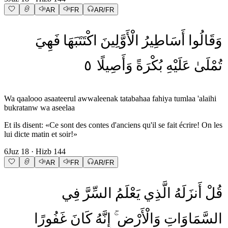
AR
FR
AR/FR
وَقَالُوا
أَسَاطِيرُ
الْأَوَّلِينَ
اكْتَتَبَهَا
فَهِيَ
٥
وَأَصِيلًا
بُكْرَةً
عَلَيْهِ
تُمْلَىٰ
Wa qaalooo asaateerul awwaleenak tatabahaa fahiya tumlaa 'alaihi
bukratanw wa aseelaa
Et ils disent: «Ce sont des contes d'anciens qu'il se fait écrire! On les
lui dicte matin et soir!»
6
Juz
18
· Hizb
144
AR
FR
AR/FR
قُلْ
أَنزَلَهُ
الَّذِي
يَعْلَمُ
السِّرَّ
فِي
السَّمَاوَاتِ
وَالْأَرْضِ
إِنَّهُ
كَانَ
غَفُورًا