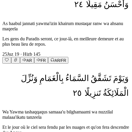
٢٤
مَقِيلًا
وَأَحْسَنُ
As haabul jannati yawma'izin khairum mustaqar ranw wa ahsanu
maqeela
Les gens du Paradis seront, ce jour-là, en meilleure demeure et au
plus beau lieu de repos.
25
Juz
19
· Hizb
145
AR
FR
AR/FR
وَيَوْمَ
تَشَقَّقُ
السَّمَاءُ
بِالْغَمَامِ
وَنُزِّلَ
٢٥
تَنزِيلًا
الْمَلَائِكَةُ
Wa Yawma tashaqqaqus samaaa'u bilghamaami wa nuzzilal
malaaa'ikatu tanzeela
Et le jour où le ciel sera fendu par les nuages et qu'on fera descendre