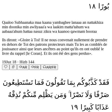
١٨
بُورًا
Qaaloo Subhaanaka maa kaana yambaghee lanaaa an nattakhiza
min doonika min awliyaaa'a wa laakim matta'tahum wa
aabaaa'ahum hattaa nasuz zikra wa kaanoo qawmam booraa
Ils diront: «Gloire à Toi! Il ne nous convenait nullement de prendre
en dehors de Toi des patrons protecteurs mais Tu les as comblés de
jouissance ainsi que leurs ancêtres au point qu'ils en ont oublié le
livre du rappel [le Coran]. Et ils ont été des gens perdus».
19
Juz
18
· Hizb
144
AR
FR
AR/FR
فَقَدْ
كَذَّبُوكُم
بِمَا
تَقُولُونَ
فَمَا
تَسْتَطِيعُونَ
صَرْفًا
وَلَا
نَصْرًا
وَمَن
يَظْلِم
مِّنكُمْ
نُذِقْهُ
١٩
كَبِيرًا
عَذَابًا