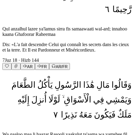
٦
رَّحِيمًا
Qul anzalhul lazee ya'lamus sirra fis samaawaati wal-ard; innahoo
kaana Ghafoorar Raheemaa
Dis: «L'a fait descendre Celui qui connaît les secrets dans les cieux
et la terre. Et Il est Pardonneur et Miséricordieux.
7
Juz
18
· Hizb
144
AR
FR
AR/FR
وَقَالُوا
مَالِ
هَٰذَا
الرَّسُولِ
يَأْكُلُ
الطَّعَامَ
وَيَمْشِي
فِي
الْأَسْوَاقِ
لَوْلَا
أُنزِلَ
إِلَيْهِ
٧
نَذِيرًا
مَعَهُ
فَيَكُونَ
مَلَكٌ
Wa qaaloo maa li haazar Rasooli yaakulut ta'aama wa yamshee fil