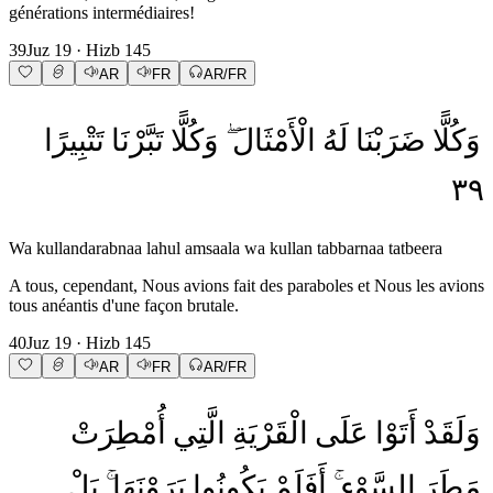
générations intermédiaires!
39
Juz
19
· Hizb
145
AR
FR
AR/FR
وَكُلًّا
ضَرَبْنَا
لَهُ
الْأَمْثَالَ
وَكُلًّا
تَبَّرْنَا
تَتْبِيرًا
٣٩
Wa kullandarabnaa lahul amsaala wa kullan tabbarnaa tatbeera
A tous, cependant, Nous avions fait des paraboles et Nous les avions
tous anéantis d'une façon brutale.
40
Juz
19
· Hizb
145
AR
FR
AR/FR
وَلَقَدْ
أَتَوْا
عَلَى
الْقَرْيَةِ
الَّتِي
أُمْطِرَتْ
مَطَرَ
السَّوْءِ
أَفَلَمْ
يَكُونُوا
يَرَوْنَهَا
بَلْ