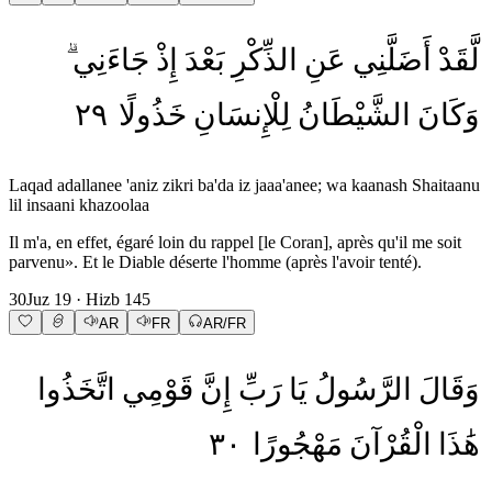
لَّقَدْ
أَضَلَّنِي
عَنِ
الذِّكْرِ
بَعْدَ
إِذْ
جَاءَنِي
٢٩
خَذُولًا
لِلْإِنسَانِ
الشَّيْطَانُ
وَكَانَ
Laqad adallanee 'aniz zikri ba'da iz jaaa'anee; wa kaanash Shaitaanu
lil insaani khazoolaa
Il m'a, en effet, égaré loin du rappel [le Coran], après qu'il me soit
parvenu». Et le Diable déserte l'homme (après l'avoir tenté).
30
Juz
19
· Hizb
145
AR
FR
AR/FR
وَقَالَ
الرَّسُولُ
يَا
رَبِّ
إِنَّ
قَوْمِي
اتَّخَذُوا
٣٠
مَهْجُورًا
الْقُرْآنَ
هَٰذَا