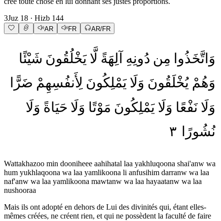
créé toute chose en lui donnant ses justes proportions.
3
Juz
18
· Hizb
144
AR
FR
AR/FR
وَاتَّخَذُوا
مِن
دُونِهِ
آلِهَةً
لَّا
يَخْلُقُونَ
شَيْئًا
وَهُمْ
يُخْلَقُونَ
وَلَا
يَمْلِكُونَ
لِأَنفُسِهِمْ
ضَرًّا
وَلَا
نَفْعًا
وَلَا
يَمْلِكُونَ
مَوْتًا
وَلَا
حَيَاةً
وَلَا
٣
نُشُورًا
Wattakhazoo min dooniheee aahihatal laa yakhluqoona shai'anw wa
hum yukhlaqoona wa laa yamlikoona li anfusihim darranw wa laa
naf'anw wa laa yamlikoona mawtanw wa laa hayaatanw wa laa
nushooraa
Mais ils ont adopté en dehors de Lui des divinités qui, étant elles-
mêmes créées, ne créent rien, et qui ne possèdent la faculté de faire