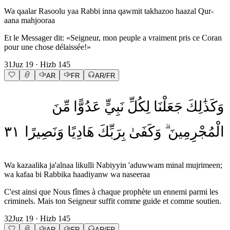
Wa qaalar Rasoolu yaa Rabbi inna qawmit takhazoo haazal Qur-
aana mahjooraa
Et le Messager dit: «Seigneur, mon peuple a vraiment pris ce Coran
pour une chose délaissée!»
31
Juz
19
· Hizb
145
AR
FR
AR/FR
وَكَذَٰلِكَ
جَعَلْنَا
لِكُلِّ
نَبِيٍّ
عَدُوًّا
مِّنَ
٣١
وَنَصِيرًا
هَادِيًا
بِرَبِّكَ
وَكَفَىٰ
الْمُجْرِمِينَ
Wa kazaalika ja'alnaa likulli Nabiyyin 'aduwwam minal mujrimeen;
wa kafaa bi Rabbika haadiyanw wa naseeraa
C'est ainsi que Nous fîmes à chaque prophète un ennemi parmi les
criminels. Mais ton Seigneur suffit comme guide et comme soutien.
32
Juz
19
· Hizb
145
AR
FR
AR/FR