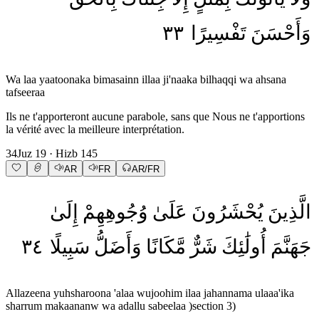
٣٣
تَفْسِيرًا
وَأَحْسَنَ
Wa laa yaatoonaka bimasainn illaa ji'naaka bilhaqqi wa ahsana
tafseeraa
Ils ne t'apporteront aucune parabole, sans que Nous ne t'apportions
la vérité avec la meilleure interprétation.
34
Juz
19
· Hizb
145
AR
FR
AR/FR
الَّذِينَ
يُحْشَرُونَ
عَلَىٰ
وُجُوهِهِمْ
إِلَىٰ
٣٤
سَبِيلًا
وَأَضَلُّ
مَّكَانًا
شَرٌّ
أُولَٰئِكَ
جَهَنَّمَ
Allazeena yuhsharoona 'alaa wujoohim ilaa jahannama ulaaa'ika
sharrum makaananw wa adallu sabeelaa )section 3)