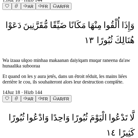
AR
FR
AR/FR
وَإِذَا
أُلْقُوا
مِنْهَا
مَكَانًا
ضَيِّقًا
مُّقَرَّنِينَ
دَعَوْا
١٣
ثُبُورًا
هُنَالِكَ
Wa izaaa ulqoo minhaa makaanan daiyiqam muqar raneena da'aw
hunaalika subooraa
Et quand on les y aura jetés, dans un étroit réduit, les mains liées
derrière le cou, ils souhaiteront alors leur destruction complète.
14
Juz
18
· Hizb
144
AR
FR
AR/FR
لَّا
تَدْعُوا
الْيَوْمَ
ثُبُورًا
وَاحِدًا
وَادْعُوا
ثُبُورًا
١٤
كَثِيرًا