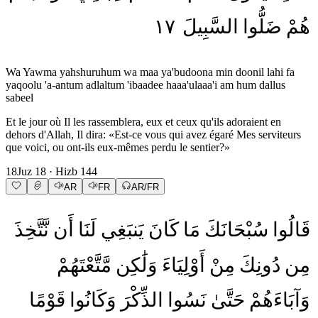
١٧
السَّبِيلَ
ضَلُّوا
هُمْ
Wa Yawma yahshuruhum wa maa ya'budoona min doonil lahi fa
yaqoolu 'a-antum adlaltum 'ibaadee haaa'ulaaa'i am hum dallus
sabeel
Et le jour où Il les rassemblera, eux et ceux qu'ils adoraient en
dehors d'Allah, Il dira: «Est-ce vous qui avez égaré Mes serviteurs
que voici, ou ont-ils eux-mêmes perdu le sentier?»
18
Juz
18
· Hizb
144
AR
FR
AR/FR
قَالُوا
سُبْحَانَكَ
مَا
كَانَ
يَنبَغِي
لَنَا
أَن
نَّتَّخِذَ
مِن
دُونِكَ
مِنْ
أَوْلِيَاءَ
وَلَٰكِن
مَّتَّعْتَهُمْ
وَآبَاءَهُمْ
حَتَّىٰ
نَسُوا
الذِّكْرَ
وَكَانُوا
قَوْمًا