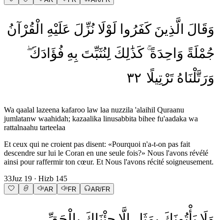
وَقَالَ
الَّذِينَ
كَفَرُوا
لَوْلَا
نُزِّلَ
عَلَيْهِ
الْقُرْآنُ
جُمْلَةً
وَاحِدَةً
كَذَٰلِكَ
لِنُثَبِّتَ
بِهِ
فُؤَادَكَ
٣٢
تَرْتِيلًا
وَرَتَّلْنَاهُ
Wa qaalal lazeena kafaroo law laa nuzzila 'alaihil Quraanu
jumlatanw waahidah; kazaalika linusabbita bihee fu'aadaka wa
rattalnaahu tarteelaa
Et ceux qui ne croient pas disent: «Pourquoi n'a-t-on pas fait
descendre sur lui le Coran en une seule fois?» Nous l'avons révélé
ainsi pour raffermir ton cœur. Et Nous l'avons récité soigneusement.
33
Juz
19
· Hizb
145
AR
FR
AR/FR
وَلَا
يَأْتُونَكَ
بِمَثَلٍ
إِلَّا
جِئْنَاكَ
بِالْحَقِّ