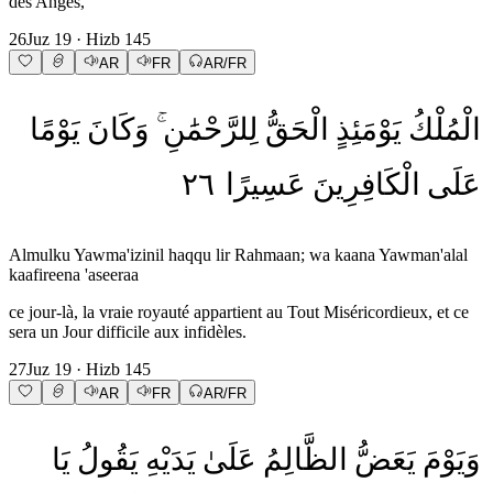
des Anges,
26
Juz
19
· Hizb
145
AR
FR
AR/FR
الْمُلْكُ
يَوْمَئِذٍ
الْحَقُّ
لِلرَّحْمَٰنِ
وَكَانَ
يَوْمًا
٢٦
عَسِيرًا
الْكَافِرِينَ
عَلَى
Almulku Yawma'izinil haqqu lir Rahmaan; wa kaana Yawman'alal
kaafireena 'aseeraa
ce jour-là, la vraie royauté appartient au Tout Miséricordieux, et ce
sera un Jour difficile aux infidèles.
27
Juz
19
· Hizb
145
AR
FR
AR/FR
وَيَوْمَ
يَعَضُّ
الظَّالِمُ
عَلَىٰ
يَدَيْهِ
يَقُولُ
يَا