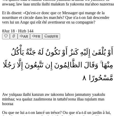
aswaaq; law laaa unzila ilaihi malakun fa yakoona ma'ahoo nazeeraa
Et ils disent: «Qu'est-ce donc que ce Messager qui mange de la
nourriture et circule dans les marchés? Que n'a-t-on fait descendre
vers lui un Ange qui eût été avertisseur en sa compagnie?
8
Juz
18
· Hizb
144
AR
FR
AR/FR
أَوْ
يُلْقَىٰ
إِلَيْهِ
كَنزٌ
أَوْ
تَكُونُ
لَهُ
جَنَّةٌ
يَأْكُلُ
مِنْهَا
وَقَالَ
الظَّالِمُونَ
إِن
تَتَّبِعُونَ
إِلَّا
رَجُلًا
٨
مَّسْحُورًا
Aw yulqaaa ilaihi kanzun aw takoonu lahoo jannatuny yaakulu
minhaa; wa qaalaz zaalimoona in tattabi'oona illaa rajulam mas
hooraa
Ou que ne lui a-t-on lancé un trésor? Ou que n'a-t-il un jardin à lui,