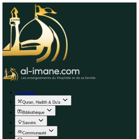
Accueil
Quran, Hadith & Du'a
Bibliothèque
Savoirs
Communauté