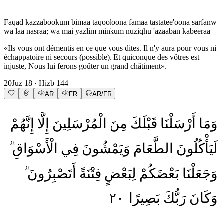
Faqad kazzabookum bimaa taqooloona famaa tastatee'oona sarfanw
wa laa nasraa; wa mai yazlim minkum nuziqhu 'azaaban kabeeraa
«Ils vous ont démentis en ce que vous dites. Il n'y aura pour vous ni
échappatoire ni secours (possible). Et quiconque des vôtres est
injuste, Nous lui ferons goûter un grand châtiment».
20
Juz
18
· Hizb
144
AR
FR
AR/FR
وَمَا
أَرْسَلْنَا
قَبْلَكَ
مِنَ
الْمُرْسَلِينَ
إِلَّا
إِنَّهُمْ
لَيَأْكُلُونَ
الطَّعَامَ
وَيَمْشُونَ
فِي
الْأَسْوَاقِ
وَجَعَلْنَا
بَعْضَكُمْ
لِبَعْضٍ
فِتْنَةً
أَتَصْبِرُونَ
٢٠
بَصِيرًا
رَبُّكَ
وَكَانَ