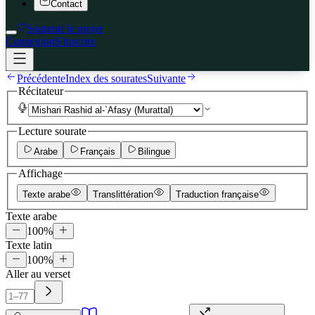
Contact
Soutenir le projet
Connexion
S'inscrire
Précédente
Index des sourates
Suivante
Récitateur
Lecture sourate
Arabe
Français
Bilingue
Affichage
Texte arabe
Translittération
Traduction française
Texte arabe
100
%
Texte latin
100
%
Aller au verset