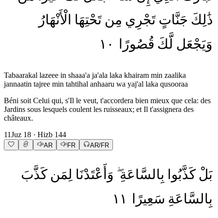
ذَٰلِكَ
جَنَّاتٍ
تَجْرِي
مِن
تَحْتِهَا
الْأَنْهَارُ
١٠
قُصُورًا
لَّكَ
وَيَجْعَل
Tabaarakal lazeee in shaaa'a ja'ala laka khairam min zaalika
jannaatin tajree min tahtihal anhaaru wa yaj'al laka qusooraa
Béni soit Celui qui, s'Il le veut, t'accordera bien mieux que cela: des
Jardins sous lesquels coulent les ruisseaux; et Il t'assignera des
châteaux.
11
Juz
18
· Hizb
144
AR
FR
AR/FR
بَلْ
كَذَّبُوا
بِالسَّاعَةِ
وَأَعْتَدْنَا
لِمَن
كَذَّبَ
١١
سَعِيرًا
بِالسَّاعَةِ