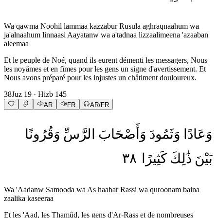
Wa qawma Noohil lammaa kazzabur Rusula aghraqnaahum wa
ja'alnaahum linnaasi Aayatanw wa a'tadnaa lizzaalimeena 'azaaban
aleemaa
Et le peuple de Noé, quand ils eurent démenti les messagers, Nous
les noyâmes et en fîmes pour les gens un signe d'avertissement. Et
Nous avons préparé pour les injustes un châtiment douloureux.
38
Juz
19
· Hizb
145
AR
FR
AR/FR
وَعَادًا
وَثَمُودَ
وَأَصْحَابَ
الرَّسِّ
وَقُرُونًا
٣٨
كَثِيرًا
ذَٰلِكَ
بَيْنَ
Wa 'Aadanw Samooda wa As haabar Rassi wa quroonam baina
zaalika kaseeraa
Et les 'Aad, les Thamûd, les gens d'Ar-Rass et de nombreuses