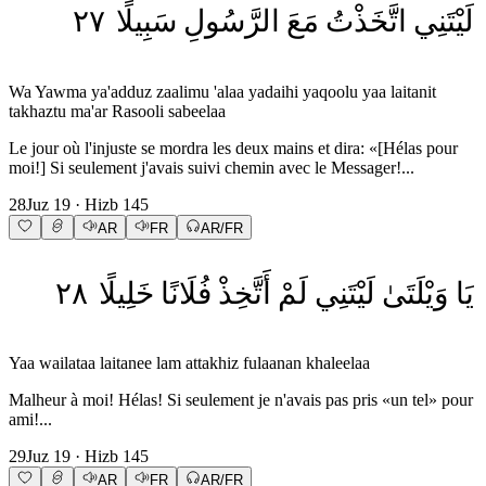
٢٧
سَبِيلًا
الرَّسُولِ
مَعَ
اتَّخَذْتُ
لَيْتَنِي
Wa Yawma ya'adduz zaalimu 'alaa yadaihi yaqoolu yaa laitanit
takhaztu ma'ar Rasooli sabeelaa
Le jour où l'injuste se mordra les deux mains et dira: «[Hélas pour
moi!] Si seulement j'avais suivi chemin avec le Messager!...
28
Juz
19
· Hizb
145
AR
FR
AR/FR
٢٨
خَلِيلًا
فُلَانًا
أَتَّخِذْ
لَمْ
لَيْتَنِي
وَيْلَتَىٰ
يَا
Yaa wailataa laitanee lam attakhiz fulaanan khaleelaa
Malheur à moi! Hélas! Si seulement je n'avais pas pris «un tel» pour
ami!...
29
Juz
19
· Hizb
145
AR
FR
AR/FR