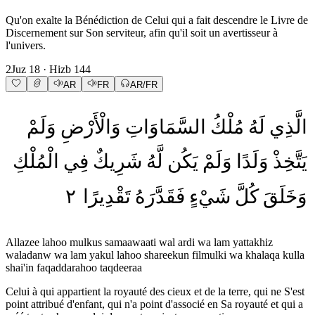
Qu'on exalte la Bénédiction de Celui qui a fait descendre le Livre de
Discernement sur Son serviteur, afin qu'il soit un avertisseur à
l'univers.
2
Juz
18
· Hizb
144
AR
FR
AR/FR
الَّذِي
لَهُ
مُلْكُ
السَّمَاوَاتِ
وَالْأَرْضِ
وَلَمْ
يَتَّخِذْ
وَلَدًا
وَلَمْ
يَكُن
لَّهُ
شَرِيكٌ
فِي
الْمُلْكِ
٢
تَقْدِيرًا
فَقَدَّرَهُ
شَيْءٍ
كُلَّ
وَخَلَقَ
Allazee lahoo mulkus samaawaati wal ardi wa lam yattakhiz
waladanw wa lam yakul lahoo shareekun filmulki wa khalaqa kulla
shai'in faqaddarahoo taqdeeraa
Celui à qui appartient la royauté des cieux et de la terre, qui ne S'est
point attribué d'enfant, qui n'a point d'associé en Sa royauté et qui a