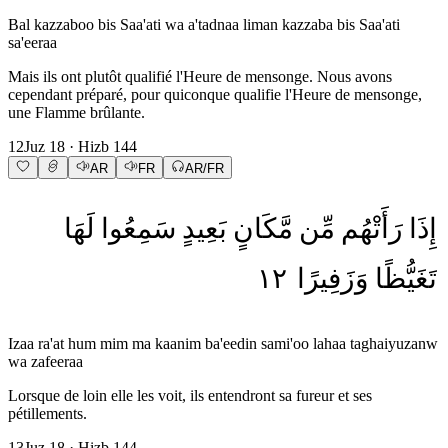
Bal kazzaboo bis Saa'ati wa a'tadnaa liman kazzaba bis Saa'ati
sa'eeraa
Mais ils ont plutôt qualifié l'Heure de mensonge. Nous avons
cependant préparé, pour quiconque qualifie l'Heure de mensonge,
une Flamme brûlante.
12
Juz
18
· Hizb
144
AR
FR
AR/FR
إِذَا
رَأَتْهُم
مِّن
مَّكَانٍ
بَعِيدٍ
سَمِعُوا
لَهَا
١٢
وَزَفِيرًا
تَغَيُّظًا
Izaa ra'at hum mim ma kaanim ba'eedin sami'oo lahaa taghaiyuzanw
wa zafeeraa
Lorsque de loin elle les voit, ils entendront sa fureur et ses
pétillements.
13
Juz
18
· Hizb
144