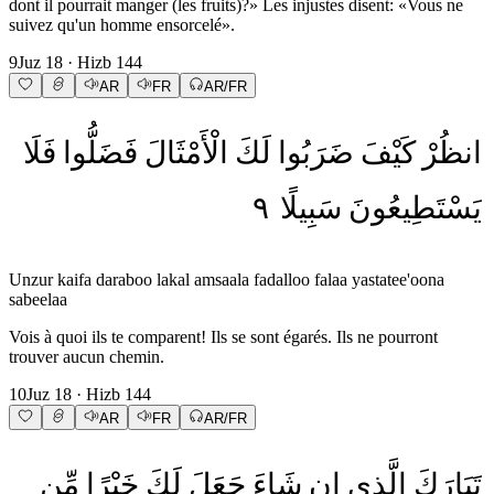
dont il pourrait manger (les fruits)?» Les injustes disent: «Vous ne
suivez qu'un homme ensorcelé».
9
Juz
18
· Hizb
144
AR
FR
AR/FR
انظُرْ
كَيْفَ
ضَرَبُوا
لَكَ
الْأَمْثَالَ
فَضَلُّوا
فَلَا
٩
سَبِيلًا
يَسْتَطِيعُونَ
Unzur kaifa daraboo lakal amsaala fadalloo falaa yastatee'oona
sabeelaa
Vois à quoi ils te comparent! Ils se sont égarés. Ils ne pourront
trouver aucun chemin.
10
Juz
18
· Hizb
144
AR
FR
AR/FR
تَبَارَكَ
الَّذِي
إِن
شَاءَ
جَعَلَ
لَكَ
خَيْرًا
مِّن