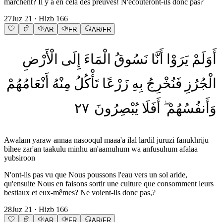
marchent? Il y a en cela des preuves! N'écouteront-ils donc pas?
27
Juz
21
· Hizb
166
AR
FR
AR/FR
أَوَلَمْ
يَرَوْا
أَنَّا
نَسُوقُ
الْمَاءَ
إِلَى
الْأَرْضِ
الْجُرُزِ
فَنُخْرِجُ
بِهِ
زَرْعًا
تَأْكُلُ
مِنْهُ
أَنْعَامُهُمْ
٢٧
يُبْصِرُونَ
أَفَلَا
وَأَنفُسُهُمْ
Awalam yaraw annaa nasooqul maaa'a ilal lardil juruzi fanukhriju
bihee zar'an taakulu minhu an'aamuhum wa anfusuhum afalaa
yubsiroon
N'ont-ils pas vu que Nous poussons l'eau vers un sol aride,
qu'ensuite Nous en faisons sortir une culture que consomment leurs
bestiaux et eux-mêmes? Ne voient-ils donc pas,?
28
Juz
21
· Hizb
166
AR
FR
AR/FR