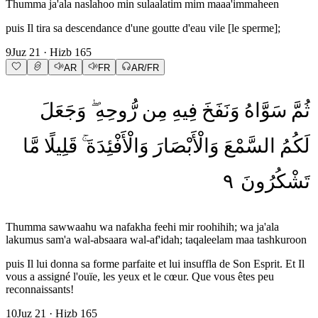
Thumma ja'ala naslahoo min sulaalatim mim maaa'immaheen
puis Il tira sa descendance d'une goutte d'eau vile [le sperme];
9
Juz
21
· Hizb
165
AR
FR
AR/FR
ثُمَّ
سَوَّاهُ
وَنَفَخَ
فِيهِ
مِن
رُّوحِهِ
وَجَعَلَ
لَكُمُ
السَّمْعَ
وَالْأَبْصَارَ
وَالْأَفْئِدَةَ
قَلِيلًا
مَّا
٩
تَشْكُرُونَ
Thumma sawwaahu wa nafakha feehi mir roohihih; wa ja'ala
lakumus sam'a wal-absaara wal-af'idah; taqaleelam maa tashkuroon
puis Il lui donna sa forme parfaite et lui insuffla de Son Esprit. Et Il
vous a assigné l'ouïe, les yeux et le cœur. Que vous êtes peu
reconnaissants!
10
Juz
21
· Hizb
165