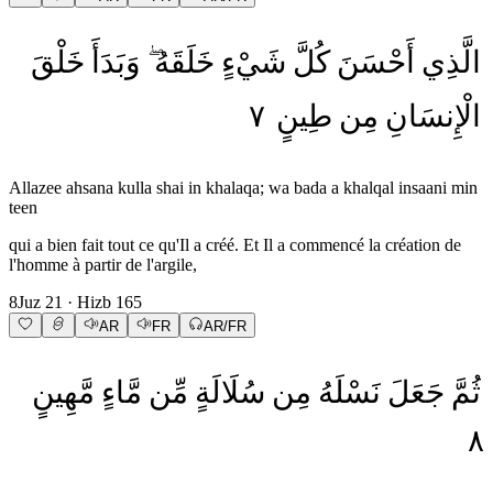
الَّذِي
أَحْسَنَ
كُلَّ
شَيْءٍ
خَلَقَهُ
وَبَدَأَ
خَلْقَ
٧
طِينٍ
مِن
الْإِنسَانِ
Allazee ahsana kulla shai in khalaqa; wa bada a khalqal insaani min
teen
qui a bien fait tout ce qu'Il a créé. Et Il a commencé la création de
l'homme à partir de l'argile,
8
Juz
21
· Hizb
165
AR
FR
AR/FR
ثُمَّ
جَعَلَ
نَسْلَهُ
مِن
سُلَالَةٍ
مِّن
مَّاءٍ
مَّهِينٍ
٨