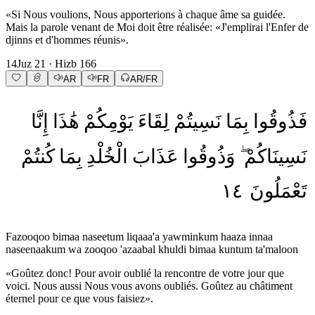
«Si Nous voulions, Nous apporterions à chaque âme sa guidée.
Mais la parole venant de Moi doit être réalisée: «J'emplirai l'Enfer de
djinns et d'hommes réunis».
14
Juz
21
· Hizb
166
AR
FR
AR/FR
فَذُوقُوا
بِمَا
نَسِيتُمْ
لِقَاءَ
يَوْمِكُمْ
هَٰذَا
إِنَّا
نَسِينَاكُمْ
وَذُوقُوا
عَذَابَ
الْخُلْدِ
بِمَا
كُنتُمْ
١٤
تَعْمَلُونَ
Fazooqoo bimaa naseetum liqaaa'a yawminkum haaza innaa
naseenaakum wa zooqoo 'azaabal khuldi bimaa kuntum ta'maloon
«Goûtez donc! Pour avoir oublié la rencontre de votre jour que
voici. Nous aussi Nous vous avons oubliés. Goûtez au châtiment
éternel pour ce que vous faisiez».