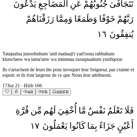
تَتَجَافَىٰ
جُنُوبُهُمْ
عَنِ
الْمَضَاجِعِ
يَدْعُونَ
رَبَّهُمْ
خَوْفًا
وَطَمَعًا
وَمِمَّا
رَزَقْنَاهُمْ
١٦
يُنفِقُونَ
Tatajaafaa junoobuhum 'anil madaaji'i yad'oona rabbahum
khawfanw wa tama'anw wa mimmaa razaqnaahum yunfiqoon
Ils s'arrachent de leurs lits pour invoquer leur Seigneur, par crainte et
espoir; et ils font largesse de ce que Nous leur attribuons.
17
Juz
21
· Hizb
166
AR
FR
AR/FR
فَلَا
تَعْلَمُ
نَفْسٌ
مَّا
أُخْفِيَ
لَهُم
مِّن
قُرَّةِ
١٧
يَعْمَلُونَ
كَانُوا
بِمَا
جَزَاءً
أَعْيُنٍ