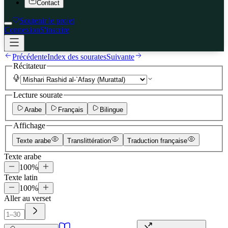
Contact
Soutenir le projet
Connexion
S'inscrire
Précédente
Index des sourates
Suivante
Récitateur
Lecture sourate
Arabe
Français
Bilingue
Affichage
Texte arabe
Translittération
Traduction française
Texte arabe
100
%
Texte latin
100
%
Aller au verset