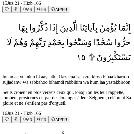
15
Juz
21
· Hizb
166
AR
FR
AR/FR
إِنَّمَا
يُؤْمِنُ
بِآيَاتِنَا
الَّذِينَ
إِذَا
ذُكِّرُوا
بِهَا
خَرُّوا
سُجَّدًا
وَسَبَّحُوا
بِحَمْدِ
رَبِّهِمْ
وَهُمْ
لَا
١٥
۩
يَسْتَكْبِرُونَ
Innamaa yu'minu bi aayaatinal lazeena izaa zukkiroo bihaa kharroo
sujjadanw wa sabbahoo bihamdi rabbihim wa hum laa yastakbiroon
Seuls croient en Nos versets ceux qui, lorsqu'on les leur rappelle,
tombent prosternés et, par des louanges à leur Seigneur, célèbrent Sa
gloire et ne s'enflent pas d'orgueil.
16
Juz
21
· Hizb
166
AR
FR
AR/FR