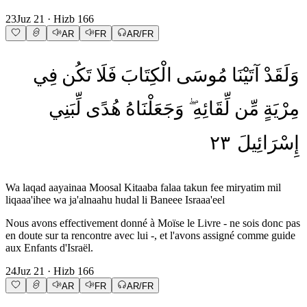
23
Juz
21
· Hizb
166
AR
FR
AR/FR
وَلَقَدْ
آتَيْنَا
مُوسَى
الْكِتَابَ
فَلَا
تَكُن
فِي
مِرْيَةٍ
مِّن
لِّقَائِهِ
وَجَعَلْنَاهُ
هُدًى
لِّبَنِي
٢٣
إِسْرَائِيلَ
Wa laqad aayainaa Moosal Kitaaba falaa takun fee miryatim mil
liqaaa'ihee wa ja'alnaahu hudal li Baneee Israaa'eel
Nous avons effectivement donné à Moïse le Livre - ne sois donc pas
en doute sur ta rencontre avec lui -, et l'avons assigné comme guide
aux Enfants d'Israël.
24
Juz
21
· Hizb
166
AR
FR
AR/FR