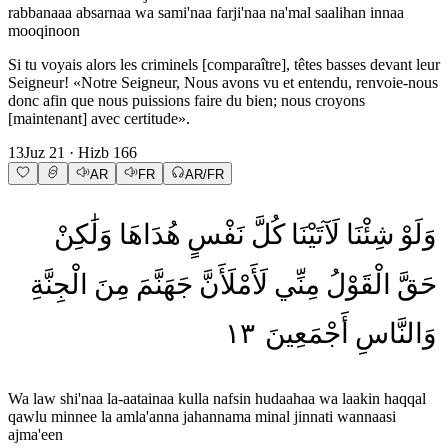
rabbanaaa absarnaa wa sami'naa farji'naa na'mal saalihan innaa
mooqinoon
Si tu voyais alors les criminels [comparaître], têtes basses devant leur
Seigneur! «Notre Seigneur, Nous avons vu et entendu, renvoie-nous
donc afin que nous puissions faire du bien; nous croyons
[maintenant] avec certitude».
13
Juz
21
· Hizb
166
AR
FR
AR/FR
وَلَوْ
شِئْنَا
لَآتَيْنَا
كُلَّ
نَفْسٍ
هُدَاهَا
وَلَٰكِنْ
حَقَّ
الْقَوْلُ
مِنِّي
لَأَمْلَأَنَّ
جَهَنَّمَ
مِنَ
الْجِنَّةِ
١٣
أَجْمَعِينَ
وَالنَّاسِ
Wa law shi'naa la-aatainaa kulla nafsin hudaahaa wa laakin haqqal
qawlu minnee la amla'anna jahannama minal jinnati wannaasi
ajma'een