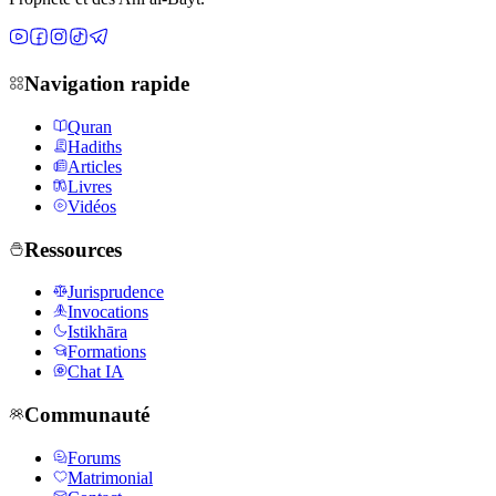
Navigation rapide
Quran
Hadiths
Articles
Livres
Vidéos
Ressources
Jurisprudence
Invocations
Istikhāra
Formations
Chat IA
Communauté
Forums
Matrimonial