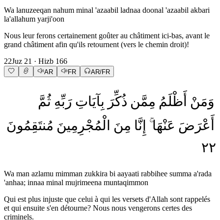
Wa lanuzeeqan nahum minal 'azaabil ladnaa doonal 'azaabil akbari
la'allahum yarji'oon
Nous leur ferons certainement goûter au châtiment ici-bas, avant le
grand châtiment afin qu'ils retournent (vers le chemin droit)!
22
Juz
21
· Hizb
166
AR
FR
AR/FR
وَمَنْ
أَظْلَمُ
مِمَّن
ذُكِّرَ
بِآيَاتِ
رَبِّهِ
ثُمَّ
أَعْرَضَ
عَنْهَا
إِنَّا
مِنَ
الْمُجْرِمِينَ
مُنتَقِمُونَ
٢٢
Wa man azlamu mimman zukkira bi aayaati rabbihee summa a'rada
'anhaa; innaa minal mujrimeena muntaqimmon
Qui est plus injuste que celui à qui les versets d'Allah sont rappelés
et qui ensuite s'en détourne? Nous nous vengerons certes des
criminels.