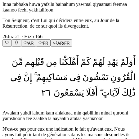
Inna rabbaka huwa yafsilu bainahum yawmal qiyaamati feemaa
kaanoo feehi yakhtalifoon
Ton Seigneur, c'est Lui qui décidera entre eux, au Jour de la
Résurrection, de ce sur quoi ils divergeaient.
26
Juz
21
· Hizb
166
AR
FR
AR/FR
أَوَلَمْ
يَهْدِ
لَهُمْ
كَمْ
أَهْلَكْنَا
مِن
قَبْلِهِم
مِّنَ
الْقُرُونِ
يَمْشُونَ
فِي
مَسَاكِنِهِمْ
إِنَّ
فِي
٢٦
يَسْمَعُونَ
أَفَلَا
لَآيَاتٍ
ذَٰلِكَ
Awalam yahdi lahum kam ahlaknaa min qablihim minal qurooni
yamshoona fee zaalika la aayaatin afalaa yasma'oon
N'est-ce pas pour eux une indication le fait qu'avant eux, Nous
ayons fait périr tant de générations dans les maisons desquelles ils