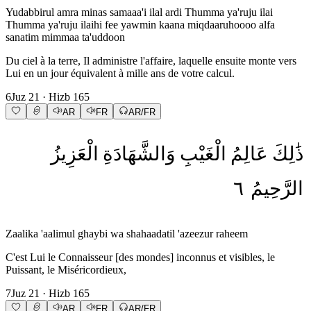
Yudabbirul amra minas samaaa'i ilal ardi Thumma ya'ruju ilai
Thumma ya'ruju ilaihi fee yawmin kaana miqdaaruhoooo alfa
sanatim mimmaa ta'uddoon
Du ciel à la terre, Il administre l'affaire, laquelle ensuite monte vers
Lui en un jour équivalent à mille ans de votre calcul.
6
Juz
21
· Hizb
165
AR
FR
AR/FR
ذَٰلِكَ
عَالِمُ
الْغَيْبِ
وَالشَّهَادَةِ
الْعَزِيزُ
٦
الرَّحِيمُ
Zaalika 'aalimul ghaybi wa shahaadatil 'azeezur raheem
C'est Lui le Connaisseur [des mondes] inconnus et visibles, le
Puissant, le Miséricordieux,
7
Juz
21
· Hizb
165
AR
FR
AR/FR