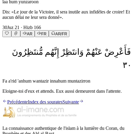
laa hum yunzaroon
Dis: «Le jour de la Victoire, il sera inutile aux infidèles de croire! Et
aucun délai ne leur sera donné».
30
Juz
21
· Hizb
166
AR
FR
AR/FR
فَأَعْرِضْ
عَنْهُمْ
وَانتَظِرْ
إِنَّهُم
مُّنتَظِرُونَ
٣٠
Fa a'rid 'anhum wantazir innahum muntazirron
Eloigne-toi d'eux et attends. Eux aussi demeurent dans l'attente.
Précédente
Index des sourates
Suivante
La connaissance authentique de l'islam à la lumière du Coran, du
Prophète et des Ahl al-Bayt.