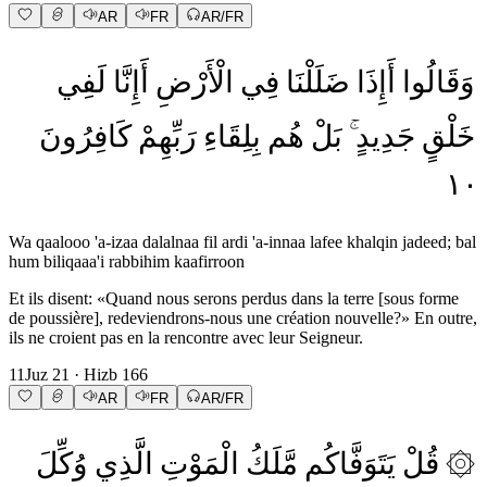
AR
FR
AR/FR
وَقَالُوا
أَإِذَا
ضَلَلْنَا
فِي
الْأَرْضِ
أَإِنَّا
لَفِي
خَلْقٍ
جَدِيدٍ
بَلْ
هُم
بِلِقَاءِ
رَبِّهِمْ
كَافِرُونَ
١٠
Wa qaalooo 'a-izaa dalalnaa fil ardi 'a-innaa lafee khalqin jadeed; bal
hum biliqaaa'i rabbihim kaafirroon
Et ils disent: «Quand nous serons perdus dans la terre [sous forme
de poussière], redeviendrons-nous une création nouvelle?» En outre,
ils ne croient pas en la rencontre avec leur Seigneur.
11
Juz
21
· Hizb
166
AR
FR
AR/FR
وُكِّلَ
الَّذِي
الْمَوْتِ
مَّلَكُ
يَتَوَفَّاكُم
قُلْ
۞