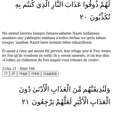
لَهُمْ
ذُوقُوا
عَذَابَ
النَّارِ
الَّذِي
كُنتُم
بِهِ
٢٠
تُكَذِّبُونَ
Wa ammal lazeena fasaqoo famaawaahumn Naaru kullamaaa
araadooo any yakhrujoo minhaaa u'eedoo feehaa wa qeela lahum
zooqoo 'zaaaban Naaril lazee kuntum bihee tukazziboon
Et quant à ceux qui auront été pervers, leur refuge sera le Feu: toutes
les fois qu'ils voudront en sortir, ils y seront ramenés, et on leur dira:
«Goûtez au châtiment du Feu auquel vous refusiez de croire».
21
Juz
21
· Hizb
166
AR
FR
AR/FR
وَلَنُذِيقَنَّهُم
مِّنَ
الْعَذَابِ
الْأَدْنَىٰ
دُونَ
٢١
يَرْجِعُونَ
لَعَلَّهُمْ
الْأَكْبَرِ
الْعَذَابِ