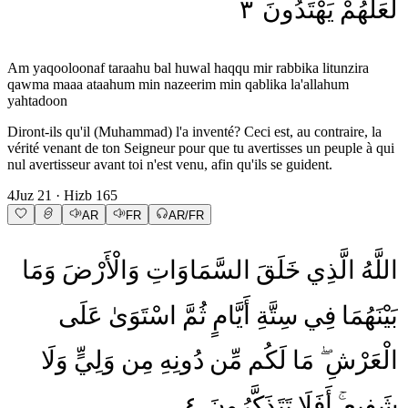
٣
يَهْتَدُونَ
لَعَلَّهُمْ
Am yaqooloonaf taraahu bal huwal haqqu mir rabbika litunzira
qawma maaa ataahum min nazeerim min qablika la'allahum
yahtadoon
Diront-ils qu'il (Muhammad) l'a inventé? Ceci est, au contraire, la
vérité venant de ton Seigneur pour que tu avertisses un peuple à qui
nul avertisseur avant toi n'est venu, afin qu'ils se guident.
4
Juz
21
· Hizb
165
AR
FR
AR/FR
اللَّهُ
الَّذِي
خَلَقَ
السَّمَاوَاتِ
وَالْأَرْضَ
وَمَا
بَيْنَهُمَا
فِي
سِتَّةِ
أَيَّامٍ
ثُمَّ
اسْتَوَىٰ
عَلَى
الْعَرْشِ
مَا
لَكُم
مِّن
دُونِهِ
مِن
وَلِيٍّ
وَلَا
٤
تَتَذَكَّرُونَ
أَفَلَا
شَفِيعٍ