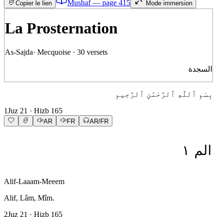
Mushaf — page
415
Copier le lien
Mode immersion
La Prosternation
As-Sajda
·
Mecquoise
·
30
versets
السجدة
بِسْمِ ٱللَّهِ ٱلرَّحْمَٰنِ ٱلرَّحِيمِ
1
Juz
21
· Hizb
165
AR
FR
AR/FR
١
الم
Alif-Laaam-Meeem
Alif, Lâm, Mîm.
2
Juz
21
· Hizb
165