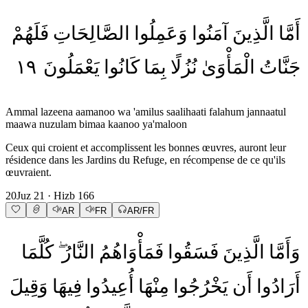
أَمَّا
الَّذِينَ
آمَنُوا
وَعَمِلُوا
الصَّالِحَاتِ
فَلَهُمْ
١٩
يَعْمَلُونَ
كَانُوا
بِمَا
نُزُلًا
الْمَأْوَىٰ
جَنَّاتُ
Ammal lazeena aamanoo wa 'amilus saalihaati falahum jannaatul
maawa nuzulam bimaa kaanoo ya'maloon
Ceux qui croient et accomplissent les bonnes œuvres, auront leur
résidence dans les Jardins du Refuge, en récompense de ce qu'ils
œuvraient.
20
Juz
21
· Hizb
166
AR
FR
AR/FR
وَأَمَّا
الَّذِينَ
فَسَقُوا
فَمَأْوَاهُمُ
النَّارُ
كُلَّمَا
أَرَادُوا
أَن
يَخْرُجُوا
مِنْهَا
أُعِيدُوا
فِيهَا
وَقِيلَ