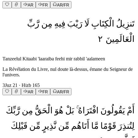
AR
FR
AR/FR
تَنزِيلُ
الْكِتَابِ
لَا
رَيْبَ
فِيهِ
مِن
رَّبِّ
٢
الْعَالَمِينَ
Tanzeelul Kitaabi 'laaraiba feehi mir rabbil 'aalameen
La Révélation du Livre, nul doute là-dessus, émane du Seigneur de
l'univers.
3
Juz
21
· Hizb
165
AR
FR
AR/FR
أَمْ
يَقُولُونَ
افْتَرَاهُ
بَلْ
هُوَ
الْحَقُّ
مِن
رَّبِّكَ
لِتُنذِرَ
قَوْمًا
مَّا
أَتَاهُم
مِّن
نَّذِيرٍ
مِّن
قَبْلِكَ