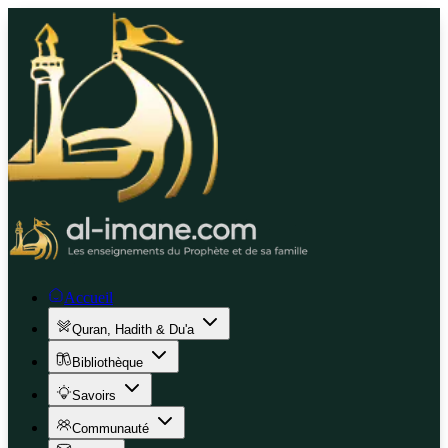
Accueil
Quran, Hadith & Du'a
Bibliothèque
Savoirs
Communauté