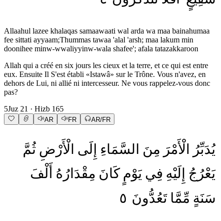
Allaahul lazee khalaqas samaawaati wal arda wa maa bainahumaa
fee sittati ayyaam;Thummas tawaa 'alal 'arsh; maa lakum min
doonihee minw-wwaliyyinw-wala shafee'; afala tatazakkaroon
Allah qui a créé en six jours les cieux et la terre, et ce qui est entre
eux. Ensuite Il S'est établi «Istawâ» sur le Trône. Vous n'avez, en
dehors de Lui, ni allié ni intercesseur. Ne vous rappelez-vous donc
pas?
5
Juz
21
· Hizb
165
AR
FR
AR/FR
يُدَبِّرُ
الْأَمْرَ
مِنَ
السَّمَاءِ
إِلَى
الْأَرْضِ
ثُمَّ
يَعْرُجُ
إِلَيْهِ
فِي
يَوْمٍ
كَانَ
مِقْدَارُهُ
أَلْفَ
٥
تَعُدُّونَ
مِّمَّا
سَنَةٍ