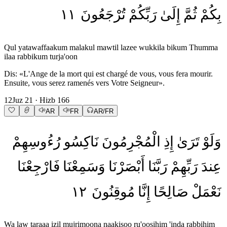
١١
تُرْجَعُونَ
رَبِّكُمْ
إِلَىٰ
ثُمَّ
بِكُمْ
Qul yatawaffaakum malakul mawtil lazee wukkila bikum Thumma
ilaa rabbikum turja'oon
Dis: «L'Ange de la mort qui est chargé de vous, vous fera mourir.
Ensuite, vous serez ramenés vers Votre Seigneur».
12
Juz
21
· Hizb
166
AR
FR
AR/FR
وَلَوْ
تَرَىٰ
إِذِ
الْمُجْرِمُونَ
نَاكِسُو
رُءُوسِهِمْ
عِندَ
رَبِّهِمْ
رَبَّنَا
أَبْصَرْنَا
وَسَمِعْنَا
فَارْجِعْنَا
١٢
مُوقِنُونَ
إِنَّا
صَالِحًا
نَعْمَلْ
Wa law taraaa izil mujrimoona naakisoo ru'oosihim 'inda rabbihim