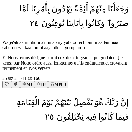
وَجَعَلْنَا
مِنْهُمْ
أَئِمَّةً
يَهْدُونَ
بِأَمْرِنَا
لَمَّا
٢٤
يُوقِنُونَ
بِآيَاتِنَا
وَكَانُوا
صَبَرُوا
Wa ja'alnaa minhum a'immatany yahdoona bi amrinaa lammaa
sabaroo wa kaanoo bi aayaatinaa yooqinoon
Et Nous avons désigné parmi eux des dirigeants qui guidaient (les
gens) par Notre ordre aussi longtemps qu'ils enduraient et croyaient
fermement en Nos versets.
25
Juz
21
· Hizb
166
AR
FR
AR/FR
إِنَّ
رَبَّكَ
هُوَ
يَفْصِلُ
بَيْنَهُمْ
يَوْمَ
الْقِيَامَةِ
٢٥
يَخْتَلِفُونَ
فِيهِ
كَانُوا
فِيمَا