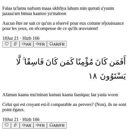
Falaa ta'lamu nafsum maaa ukhfiya lahum min qurrati a'yunin
jazaaa'am bimaa kaanoo ya'maloon
Aucun être ne sait ce qu'on a réservé pour eux comme réjouissance
pour les yeux, en récompense de ce qu'ils œuvraient!
18
Juz
21
· Hizb
166
AR
FR
AR/FR
أَفَمَن
كَانَ
مُؤْمِنًا
كَمَن
كَانَ
فَاسِقًا
لَّا
١٨
يَسْتَوُونَ
Afaman kaana mu'minan kaman kaana faasiqaa; laa yasta woon
Celui qui est croyant est-il comparable au pervers? (Non), ils ne sont
point égaux.
19
Juz
21
· Hizb
166
AR
FR
AR/FR