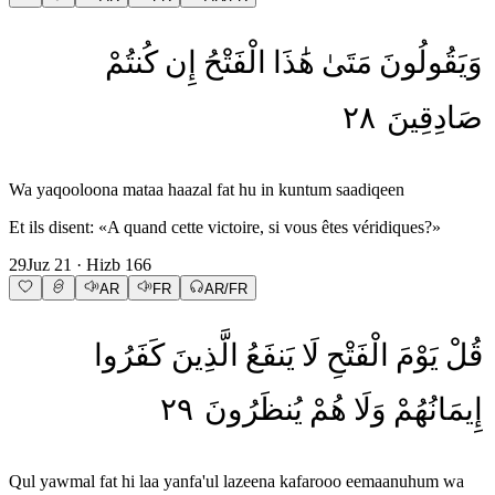
وَيَقُولُونَ
مَتَىٰ
هَٰذَا
الْفَتْحُ
إِن
كُنتُمْ
٢٨
صَادِقِينَ
Wa yaqooloona mataa haazal fat hu in kuntum saadiqeen
Et ils disent: «A quand cette victoire, si vous êtes véridiques?»
29
Juz
21
· Hizb
166
AR
FR
AR/FR
قُلْ
يَوْمَ
الْفَتْحِ
لَا
يَنفَعُ
الَّذِينَ
كَفَرُوا
٢٩
يُنظَرُونَ
هُمْ
وَلَا
إِيمَانُهُمْ
Qul yawmal fat hi laa yanfa'ul lazeena kafarooo eemaanuhum wa