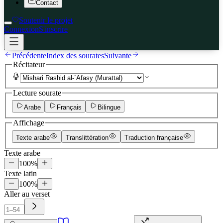
Contact
Soutenir le projet
Connexion
S'inscrire
Précédente
Index des sourates
Suivante
Récitateur
Lecture sourate
Arabe
Français
Bilingue
Affichage
Texte arabe
Translittération
Traduction française
Texte arabe
100
%
Texte latin
100
%
Aller au verset