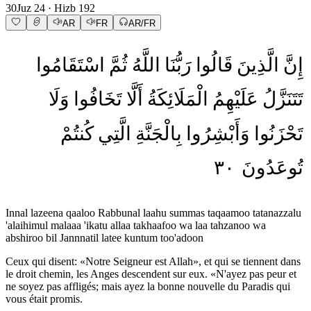
30
Juz
24
· Hizb
192
AR
FR
AR/FR
إِنَّ
الَّذِينَ
قَالُوا
رَبُّنَا
اللَّهُ
ثُمَّ
اسْتَقَامُوا
تَتَنَزَّلُ
عَلَيْهِمُ
الْمَلَائِكَةُ
أَلَّا
تَخَافُوا
وَلَا
تَحْزَنُوا
وَأَبْشِرُوا
بِالْجَنَّةِ
الَّتِي
كُنتُمْ
٣٠
تُوعَدُونَ
Innal lazeena qaaloo Rabbunal laahu summas taqaamoo tatanazzalu
'alaihimul malaaa 'ikatu allaa takhaafoo wa laa tahzanoo wa
abshiroo bil Jannnatil latee kuntum too'adoon
Ceux qui disent: «Notre Seigneur est Allah», et qui se tiennent dans
le droit chemin, les Anges descendent sur eux. «N'ayez pas peur et
ne soyez pas affligés; mais ayez la bonne nouvelle du Paradis qui
vous était promis.