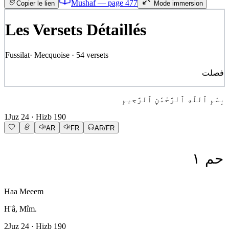
Mushaf — page
477
Copier le lien
Mode immersion
Les Versets Détaillés
Fussilat
·
Mecquoise
·
54
versets
فصلت
بِسْمِ ٱللَّهِ ٱلرَّحْمَٰنِ ٱلرَّحِيمِ
1
Juz
24
· Hizb
190
AR
FR
AR/FR
١
حم
Haa Meeem
H'â, Mîm.
2
Juz
24
· Hizb
190