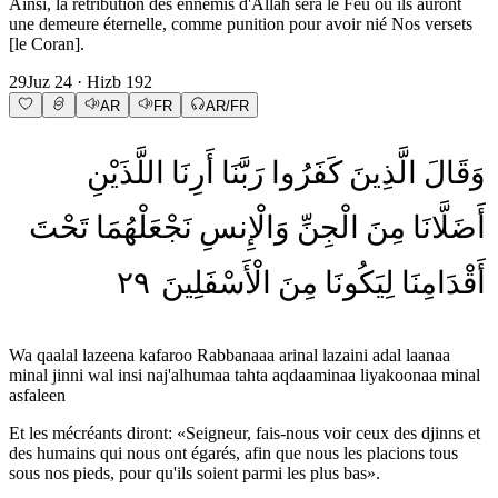
Ainsi, la rétribution des ennemis d'Allah sera le Feu où ils auront
une demeure éternelle, comme punition pour avoir nié Nos versets
[le Coran].
29
Juz
24
· Hizb
192
AR
FR
AR/FR
وَقَالَ
الَّذِينَ
كَفَرُوا
رَبَّنَا
أَرِنَا
اللَّذَيْنِ
أَضَلَّانَا
مِنَ
الْجِنِّ
وَالْإِنسِ
نَجْعَلْهُمَا
تَحْتَ
٢٩
الْأَسْفَلِينَ
مِنَ
لِيَكُونَا
أَقْدَامِنَا
Wa qaalal lazeena kafaroo Rabbanaaa arinal lazaini adal laanaa
minal jinni wal insi naj'alhumaa tahta aqdaaminaa liyakoonaa minal
asfaleen
Et les mécréants diront: «Seigneur, fais-nous voir ceux des djinns et
des humains qui nous ont égarés, afin que nous les placions tous
sous nos pieds, pour qu'ils soient parmi les plus bas».