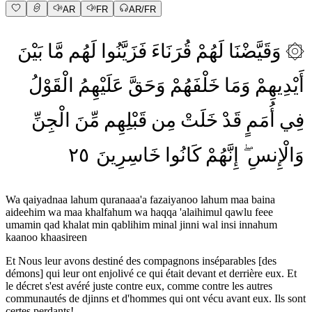
AR
FR
AR/FR
بَيْنَ
مَّا
لَهُم
فَزَيَّنُوا
قُرَنَاءَ
لَهُمْ
وَقَيَّضْنَا
۞
أَيْدِيهِمْ
وَمَا
خَلْفَهُمْ
وَحَقَّ
عَلَيْهِمُ
الْقَوْلُ
فِي
أُمَمٍ
قَدْ
خَلَتْ
مِن
قَبْلِهِم
مِّنَ
الْجِنِّ
٢٥
خَاسِرِينَ
كَانُوا
إِنَّهُمْ
وَالْإِنسِ
Wa qaiyadnaa lahum quranaaa'a fazaiyanoo lahum maa baina
aideehim wa maa khalfahum wa haqqa 'alaihimul qawlu feee
umamin qad khalat min qablihim minal jinni wal insi innahum
kaanoo khaasireen
Et Nous leur avons destiné des compagnons inséparables [des
démons] qui leur ont enjolivé ce qui était devant et derrière eux. Et
le décret s'est avéré juste contre eux, comme contre les autres
communautés de djinns et d'hommes qui ont vécu avant eux. Ils sont
certes perdants!