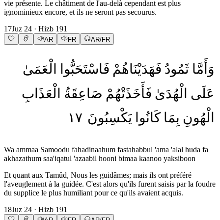
vie présente. Le châtiment de l'au-delà cependant est plus
ignominieux encore, et ils ne seront pas secourus.
17
Juz
24
· Hizb
191
AR
FR
AR/FR
وَأَمَّا
ثَمُودُ
فَهَدَيْنَاهُمْ
فَاسْتَحَبُّوا
الْعَمَىٰ
عَلَى
الْهُدَىٰ
فَأَخَذَتْهُمْ
صَاعِقَةُ
الْعَذَابِ
١٧
يَكْسِبُونَ
كَانُوا
بِمَا
الْهُونِ
Wa ammaa Samoodu fahadinaahum fastahabbul 'ama 'alal huda fa
akhazathum saa'iqatul 'azaabil hooni bimaa kaanoo yaksiboon
Et quant aux Tamûd, Nous les guidâmes; mais ils ont préféré
l'aveuglement à la guidée. C'est alors qu'ils furent saisis par la foudre
du supplice le plus humiliant pour ce qu'ils avaient acquis.
18
Juz
24
· Hizb
191