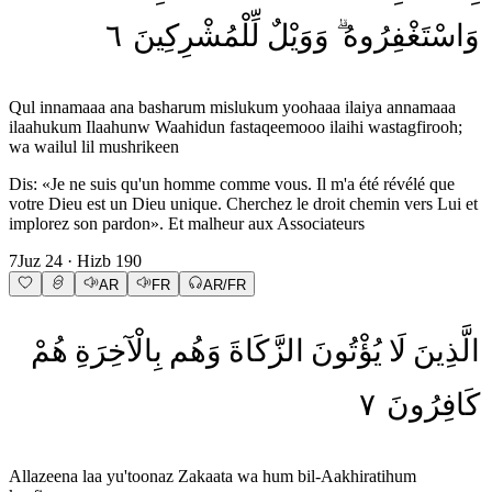
٦
لِّلْمُشْرِكِينَ
وَوَيْلٌ
وَاسْتَغْفِرُوهُ
Qul innamaaa ana basharum mislukum yoohaaa ilaiya annamaaa
ilaahukum Ilaahunw Waahidun fastaqeemooo ilaihi wastagfirooh;
wa wailul lil mushrikeen
Dis: «Je ne suis qu'un homme comme vous. Il m'a été révélé que
votre Dieu est un Dieu unique. Cherchez le droit chemin vers Lui et
implorez son pardon». Et malheur aux Associateurs
7
Juz
24
· Hizb
190
AR
FR
AR/FR
الَّذِينَ
لَا
يُؤْتُونَ
الزَّكَاةَ
وَهُم
بِالْآخِرَةِ
هُمْ
٧
كَافِرُونَ
Allazeena laa yu'toonaz Zakaata wa hum bil-Aakhiratihum