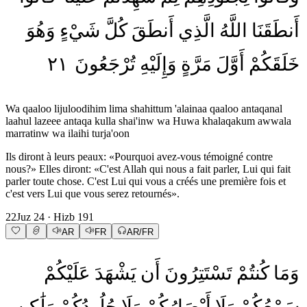
أَنطَقَنَا
اللَّهُ
الَّذِي
أَنطَقَ
كُلَّ
شَيْءٍ
وَهُوَ
٢١
تُرْجَعُونَ
وَإِلَيْهِ
مَرَّةٍ
أَوَّلَ
خَلَقَكُمْ
Wa qaaloo lijuloodihim lima shahittum 'alainaa qaaloo antaqanal
laahul lazeee antaqa kulla shai'inw wa Huwa khalaqakum awwala
marratinw wa ilaihi turja'oon
Ils diront à leurs peaux: «Pourquoi avez-vous témoigné contre
nous?» Elles diront: «C'est Allah qui nous a fait parler, Lui qui fait
parler toute chose. C'est Lui qui vous a créés une première fois et
c'est vers Lui que vous serez retournés».
22
Juz
24
· Hizb
191
AR
FR
AR/FR
وَمَا
كُنتُمْ
تَسْتَتِرُونَ
أَن
يَشْهَدَ
عَلَيْكُمْ
سَمْعُكُمْ
وَلَا
أَبْصَارُكُمْ
وَلَا
جُلُودُكُمْ
وَلَٰكِن