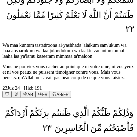
ظَنَنتُمْ
أَنَّ
اللَّهَ
لَا
يَعْلَمُ
كَثِيرًا
مِّمَّا
تَعْمَلُونَ
٢٢
Wa maa kuntum tastatiroona ai-yashhada 'alaikum sam'ukum wa
laaa absaarukum wa laa juloodukum wa laakin zanantum annal
laaha laa ya'lamu kaseeram mimmaa ta'maloon
Vous ne pouviez vous cacher au point que ni votre ouïe, ni vos yeux
et ni vos peaux ne puissent témoigner contre vous. Mais vous
pensiez qu'Allah ne savait pas beaucoup de ce que vous faisiez.
23
Juz
24
· Hizb
191
AR
FR
AR/FR
وَذَٰلِكُمْ
ظَنُّكُمُ
الَّذِي
ظَنَنتُم
بِرَبِّكُمْ
أَرْدَاكُمْ
٢٣
الْخَاسِرِينَ
مِّنَ
فَأَصْبَحْتُم