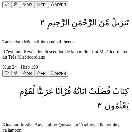
AR
FR
AR/FR
٢
الرَّحِيمِ
الرَّحْمَٰنِ
مِّنَ
تَنزِيلٌ
Tanzeelum Minar-Rahmaanir-Raheem
[C'est] une Révélation descendue de la part du Tout Miséricordieux,
du Très Miséricordieux.
3
Juz
24
· Hizb
190
AR
FR
AR/FR
كِتَابٌ
فُصِّلَتْ
آيَاتُهُ
قُرْآنًا
عَرَبِيًّا
لِّقَوْمٍ
٣
يَعْلَمُونَ
Kitaabun fussilat Aayaatuhoo Qur-aanan 'Arabiyyal liqawminy
ya'lamoon