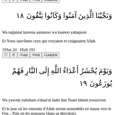
AR
FR
AR/FR
١٨
يَتَّقُونَ
وَكَانُوا
آمَنُوا
الَّذِينَ
وَنَجَّيْنَا
Wa najjainal lazeena aamanoo wa kaanoo yattaqoon
Et Nous sauvâmes ceux qui croyaient et craignaient Allah.
19
Juz
24
· Hizb
191
AR
FR
AR/FR
وَيَوْمَ
يُحْشَرُ
أَعْدَاءُ
اللَّهِ
إِلَى
النَّارِ
فَهُمْ
١٩
يُوزَعُونَ
Wa yawma yuhsharu a'daaa'ul laahi ilan Naari fahum yooza'oon
Et le jour où les ennemis d'Allah seront rassemblés en masse vers le
Feu... Puis on les poussera [dans sa direction].