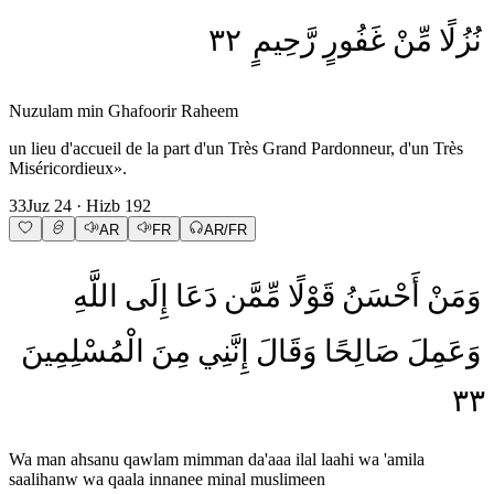
٣٢
رَّحِيمٍ
غَفُورٍ
مِّنْ
نُزُلًا
Nuzulam min Ghafoorir Raheem
un lieu d'accueil de la part d'un Très Grand Pardonneur, d'un Très
Miséricordieux».
33
Juz
24
· Hizb
192
AR
FR
AR/FR
وَمَنْ
أَحْسَنُ
قَوْلًا
مِّمَّن
دَعَا
إِلَى
اللَّهِ
وَعَمِلَ
صَالِحًا
وَقَالَ
إِنَّنِي
مِنَ
الْمُسْلِمِينَ
٣٣
Wa man ahsanu qawlam mimman da'aaa ilal laahi wa 'amila
saalihanw wa qaala innanee minal muslimeen