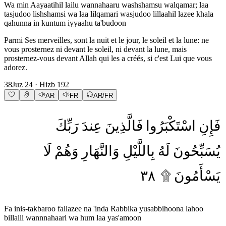
Wa min Aayaatihil lailu wannahaaru washshamsu walqamar; laa
tasjudoo lishshamsi wa laa lilqamari wasjudoo lillaahil lazee khala
qahunna in kuntum iyyaahu ta'budoon
Parmi Ses merveilles, sont la nuit et le jour, le soleil et la lune: ne
vous prosternez ni devant le soleil, ni devant la lune, mais
prosternez-vous devant Allah qui les a créés, si c'est Lui que vous
adorez.
38
Juz
24
· Hizb
192
AR
FR
AR/FR
فَإِنِ
اسْتَكْبَرُوا
فَالَّذِينَ
عِندَ
رَبِّكَ
يُسَبِّحُونَ
لَهُ
بِاللَّيْلِ
وَالنَّهَارِ
وَهُمْ
لَا
٣٨
۩
يَسْأَمُونَ
Fa inis-takbaroo fallazee na 'inda Rabbika yusabbihoona lahoo
billaili wannnahaari wa hum laa yas'amoon