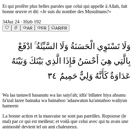
Et qui profère plus belles paroles que celui qui appelle à Allah, fait
bonne œuvre et dit: «Je suis du nombre des Musulmans?»
34
Juz
24
· Hizb
192
AR
FR
AR/FR
وَلَا
تَسْتَوِي
الْحَسَنَةُ
وَلَا
السَّيِّئَةُ
ادْفَعْ
بِالَّتِي
هِيَ
أَحْسَنُ
فَإِذَا
الَّذِي
بَيْنَكَ
وَبَيْنَهُ
٣٤
حَمِيمٌ
وَلِيٌّ
كَأَنَّهُ
عَدَاوَةٌ
Wa laa tastawil hasanatu wa las saiyi'ah; idfa' billatee hiya ahsanu
fa'izal lazee bainaka wa bainahoo 'adaawatun ka'annahoo waliyun
hameem
La bonne action et la mauvaise ne sont pas pareilles. Repousse (le
mal) par ce qui est meilleur; et voilà que celui avec qui tu avais une
animosité devient tel un ami chaleureux.