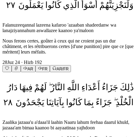
٢٧
يَعْمَلُونَ
كَانُوا
الَّذِي
أَسْوَأَ
وَلَنَجْزِيَنَّهُمْ
Falanuzeeqannal lazeena kafaroo 'azaaban shadeedanw wa
lanajziyannahum aswallazee kaanoo ya'maloon
Nous ferons certes, goûter à ceux qui ne croient pas un dur
châtiment, et les rétribuerons certes [d'une punition] pire que ce [que
méritent] leurs méfaits.
28
Juz
24
· Hizb
192
AR
FR
AR/FR
ذَٰلِكَ
جَزَاءُ
أَعْدَاءِ
اللَّهِ
النَّارُ
لَهُمْ
فِيهَا
دَارُ
٢٨
يَجْحَدُونَ
بِآيَاتِنَا
كَانُوا
بِمَا
جَزَاءً
الْخُلْدِ
Zaalika jazaaa'u a'daaa'il laahin Naaru lahum feehaa daarul khuld,
jazaaa'am bimaa kaanoo bi aayaatinaa yajhdoon