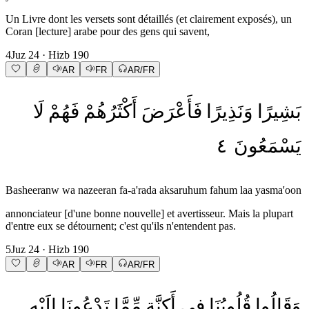
Un Livre dont les versets sont détaillés (et clairement exposés), un
Coran [lecture] arabe pour des gens qui savent,
4
Juz
24
· Hizb
190
AR
FR
AR/FR
بَشِيرًا
وَنَذِيرًا
فَأَعْرَضَ
أَكْثَرُهُمْ
فَهُمْ
لَا
٤
يَسْمَعُونَ
Basheeranw wa nazeeran fa-a'rada aksaruhum fahum laa yasma'oon
annonciateur [d'une bonne nouvelle] et avertisseur. Mais la plupart
d'entre eux se détournent; c'est qu'ils n'entendent pas.
5
Juz
24
· Hizb
190
AR
FR
AR/FR
وَقَالُوا
قُلُوبُنَا
فِي
أَكِنَّةٍ
مِّمَّا
تَدْعُونَا
إِلَيْهِ