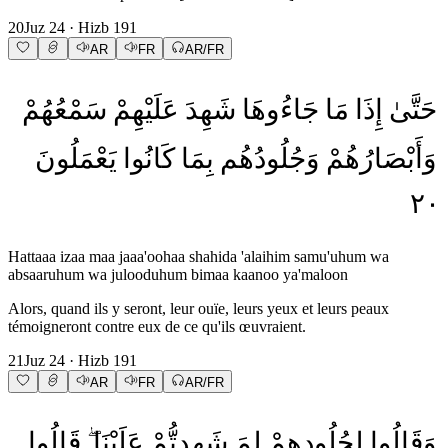
20
Juz
24
· Hizb
191
AR
FR
AR/FR
حَتَّىٰ
إِذَا
مَا
جَاءُوهَا
شَهِدَ
عَلَيْهِمْ
سَمْعُهُمْ
وَأَبْصَارُهُمْ
وَجُلُودُهُم
بِمَا
كَانُوا
يَعْمَلُونَ
٢٠
Hattaaa izaa maa jaaa'oohaa shahida 'alaihim samu'uhum wa
absaaruhum wa julooduhum bimaa kaanoo ya'maloon
Alors, quand ils y seront, leur ouïe, leurs yeux et leurs peaux
témoigneront contre eux de ce qu'ils œuvraient.
21
Juz
24
· Hizb
191
AR
FR
AR/FR
وَقَالُوا
لِجُلُودِهِمْ
لِمَ
شَهِدتُّمْ
عَلَيْنَا
قَالُوا