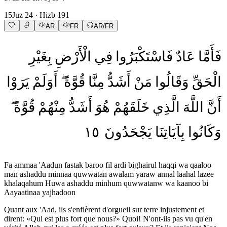
15
Juz
24
· Hizb
191
AR
FR
AR/FR
فَأَمَّا
عَادٌ
فَاسْتَكْبَرُوا
فِي
الْأَرْضِ
بِغَيْرِ
الْحَقِّ
وَقَالُوا
مَنْ
أَشَدُّ
مِنَّا
قُوَّةً
أَوَلَمْ
يَرَوْا
أَنَّ
اللَّهَ
الَّذِي
خَلَقَهُمْ
هُوَ
أَشَدُّ
مِنْهُمْ
قُوَّةً
١٥
يَجْحَدُونَ
بِآيَاتِنَا
وَكَانُوا
Fa ammaa 'Aadun fastak baroo fil ardi bighairul haqqi wa qaaloo
man ashaddu minnaa quwwatan awalam yaraw annal laahal lazee
khalaqahum Huwa ashaddu minhum quwwatanw wa kaanoo bi
Aayaatinaa yajhadoon
Quant aux 'Aad, ils s'enflèrent d'orgueil sur terre injustement et
dirent: «Qui est plus fort que nous?» Quoi! N'ont-ils pas vu qu'en