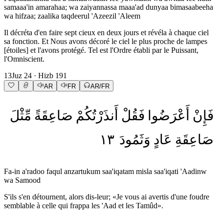
samaaa'in amarahaa; wa zaiyannassa maaa'ad dunyaa bimasaabeeha
wa hifzaa; zaalika taqdeerul 'Azeezil 'Aleem
Il décréta d'en faire sept cieux en deux jours et révéla à chaque ciel
sa fonction. Et Nous avons décoré le ciel le plus proche de lampes
[étoiles] et l'avons protégé. Tel est l'Ordre établi par le Puissant,
l'Omniscient.
13
Juz
24
· Hizb
191
AR
FR
AR/FR
فَإِنْ
أَعْرَضُوا
فَقُلْ
أَنذَرْتُكُمْ
صَاعِقَةً
مِّثْلَ
١٣
وَثَمُودَ
عَادٍ
صَاعِقَةِ
Fa-in a'radoo faqul anzartukum saa'iqatam misla saa'iqati 'Aadinw
wa Samood
S'ils s'en détournent, alors dis-leur; «Je vous ai avertis d'une foudre
semblable à celle qui frappa les 'Aad et les Tamûd».