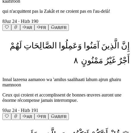
kaafiroon
qui n'acquittent pas la Zakât et ne croient pas en l'au-delà!
8
Juz
24
· Hizb
190
AR
FR
AR/FR
إِنَّ
الَّذِينَ
آمَنُوا
وَعَمِلُوا
الصَّالِحَاتِ
لَهُمْ
٨
مَمْنُونٍ
غَيْرُ
أَجْرٌ
Innal lazeena aamanoo wa 'amilus saalihaati lahum ajrun ghairu
mamnoon
Ceux qui croient et accomplissent de bonnes œuvres auront une
énorme récompense jamais interrompue.
9
Juz
24
· Hizb
191
AR
FR
AR/FR