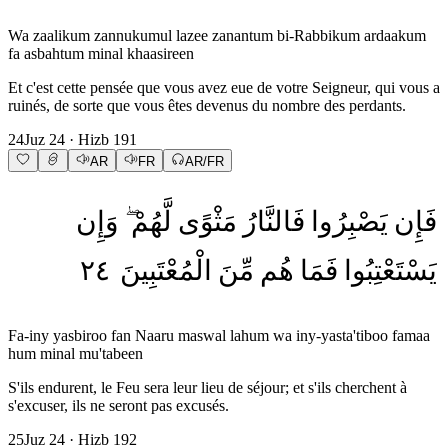
Wa zaalikum zannukumul lazee zanantum bi-Rabbikum ardaakum
fa asbahtum minal khaasireen
Et c'est cette pensée que vous avez eue de votre Seigneur, qui vous a
ruinés, de sorte que vous êtes devenus du nombre des perdants.
24
Juz
24
· Hizb
191
AR
FR
AR/FR
فَإِن
يَصْبِرُوا
فَالنَّارُ
مَثْوًى
لَّهُمْ
وَإِن
٢٤
الْمُعْتَبِينَ
مِّنَ
هُم
فَمَا
يَسْتَعْتِبُوا
Fa-iny yasbiroo fan Naaru maswal lahum wa iny-yasta'tiboo famaa
hum minal mu'tabeen
S'ils endurent, le Feu sera leur lieu de séjour; et s'ils cherchent à
s'excuser, ils ne seront pas excusés.
25
Juz
24
· Hizb
192