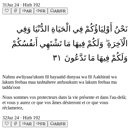
31
Juz
24
· Hizb
192
AR
FR
AR/FR
نَحْنُ
أَوْلِيَاؤُكُمْ
فِي
الْحَيَاةِ
الدُّنْيَا
وَفِي
الْآخِرَةِ
وَلَكُمْ
فِيهَا
مَا
تَشْتَهِي
أَنفُسُكُمْ
٣١
تَدَّعُونَ
مَا
فِيهَا
وَلَكُمْ
Nahnu awliyaaa'ukum fil hayaatid dunyaa wa fil Aakhirati wa
lakum feehaa maa tashtaheee anfusukum wa lakum feehaa ma
tadda'oon
Nous sommes vos protecteurs dans la vie présente et dans l'au-delà;
et vous y aurez ce que vos âmes désireront et ce que vous
réclamerez,
32
Juz
24
· Hizb
192
AR
FR
AR/FR