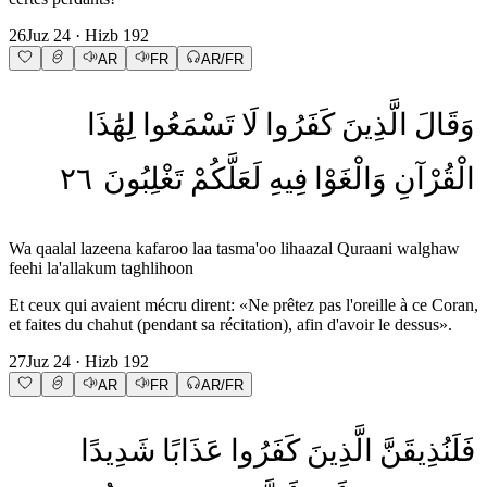
26
Juz
24
· Hizb
192
AR
FR
AR/FR
وَقَالَ
الَّذِينَ
كَفَرُوا
لَا
تَسْمَعُوا
لِهَٰذَا
٢٦
تَغْلِبُونَ
لَعَلَّكُمْ
فِيهِ
وَالْغَوْا
الْقُرْآنِ
Wa qaalal lazeena kafaroo laa tasma'oo lihaazal Quraani walghaw
feehi la'allakum taghlihoon
Et ceux qui avaient mécru dirent: «Ne prêtez pas l'oreille à ce Coran,
et faites du chahut (pendant sa récitation), afin d'avoir le dessus».
27
Juz
24
· Hizb
192
AR
FR
AR/FR
فَلَنُذِيقَنَّ
الَّذِينَ
كَفَرُوا
عَذَابًا
شَدِيدًا