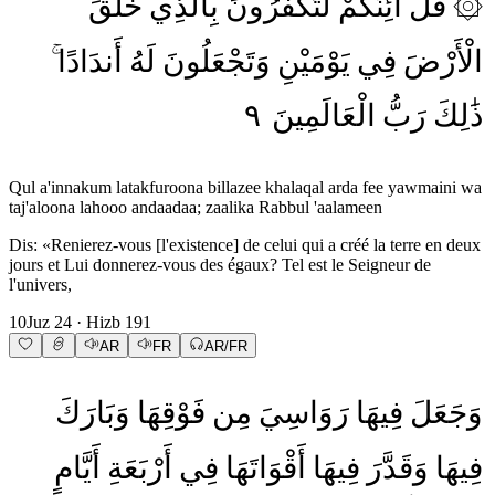
خَلَقَ
بِالَّذِي
لَتَكْفُرُونَ
أَئِنَّكُمْ
قُلْ
۞
الْأَرْضَ
فِي
يَوْمَيْنِ
وَتَجْعَلُونَ
لَهُ
أَندَادًا
٩
الْعَالَمِينَ
رَبُّ
ذَٰلِكَ
Qul a'innakum latakfuroona billazee khalaqal arda fee yawmaini wa
taj'aloona lahooo andaadaa; zaalika Rabbul 'aalameen
Dis: «Renierez-vous [l'existence] de celui qui a créé la terre en deux
jours et Lui donnerez-vous des égaux? Tel est le Seigneur de
l'univers,
10
Juz
24
· Hizb
191
AR
FR
AR/FR
وَجَعَلَ
فِيهَا
رَوَاسِيَ
مِن
فَوْقِهَا
وَبَارَكَ
فِيهَا
وَقَدَّرَ
فِيهَا
أَقْوَاتَهَا
فِي
أَرْبَعَةِ
أَيَّامٍ