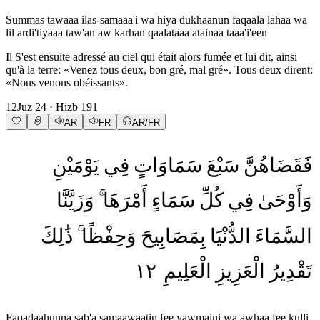
Summas tawaaa ilas-samaaa'i wa hiya dukhaanun faqaala lahaa wa
lil ardi'tiyaaa taw'an aw karhan qaalataaa atainaa taaa'i'een
Il S'est ensuite adressé au ciel qui était alors fumée et lui dit, ainsi
qu'à la terre: «Venez tous deux, bon gré, mal gré». Tous deux dirent:
«Nous venons obéissants».
12
Juz
24
· Hizb
191
AR
FR
AR/FR
فَقَضَاهُنَّ
سَبْعَ
سَمَاوَاتٍ
فِي
يَوْمَيْنِ
وَأَوْحَىٰ
فِي
كُلِّ
سَمَاءٍ
أَمْرَهَا
وَزَيَّنَّا
السَّمَاءَ
الدُّنْيَا
بِمَصَابِيحَ
وَحِفْظًا
ذَٰلِكَ
١٢
الْعَلِيمِ
الْعَزِيزِ
تَقْدِيرُ
Faqadaahunna sab'a samaawaatin fee yawmaini wa awhaa fee kulli