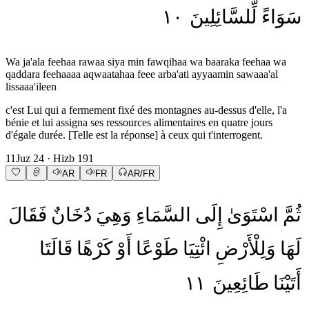
١٠
لِّلسَّائِلِينَ
سَوَاءً
Wa ja'ala feehaa rawaa siya min fawqihaa wa baaraka feehaa wa
qaddara feehaaaa aqwaatahaa feee arba'ati ayyaamin sawaaa'al
lissaaa'ileen
c'est Lui qui a fermement fixé des montagnes au-dessus d'elle, l'a
bénie et lui assigna ses ressources alimentaires en quatre jours
d'égale durée. [Telle est la réponse] à ceux qui t'interrogent.
11
Juz
24
· Hizb
191
AR
FR
AR/FR
ثُمَّ
اسْتَوَىٰ
إِلَى
السَّمَاءِ
وَهِيَ
دُخَانٌ
فَقَالَ
لَهَا
وَلِلْأَرْضِ
ائْتِيَا
طَوْعًا
أَوْ
كَرْهًا
قَالَتَا
١١
طَائِعِينَ
أَتَيْنَا