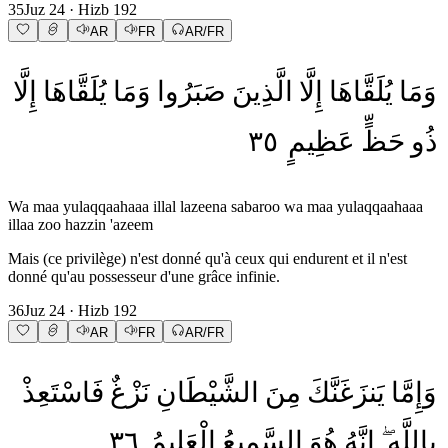
35
Juz
24
· Hizb
192
AR
FR
AR/FR
وَمَا
يُلَقَّاهَا
إِلَّا
الَّذِينَ
صَبَرُوا
وَمَا
يُلَقَّاهَا
إِلَّا
٣٥
عَظِيمٍ
حَظٍّ
ذُو
Wa maa yulaqqaahaaa illal lazeena sabaroo wa maa yulaqqaahaaa
illaa zoo hazzin 'azeem
Mais (ce privilège) n'est donné qu'à ceux qui endurent et il n'est
donné qu'au possesseur d'une grâce infinie.
36
Juz
24
· Hizb
192
AR
FR
AR/FR
وَإِمَّا
يَنزَغَنَّكَ
مِنَ
الشَّيْطَانِ
نَزْغٌ
فَاسْتَعِذْ
٣٦
الْعَلِيمُ
السَّمِيعُ
هُوَ
إِنَّهُ
بِاللَّهِ