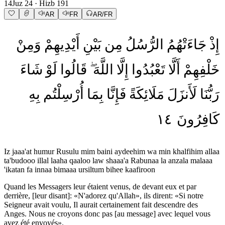
14
Juz
24
· Hizb
191
AR
FR
AR/FR
إِذْ
جَاءَتْهُمُ
الرُّسُلُ
مِن
بَيْنِ
أَيْدِيهِمْ
وَمِنْ
خَلْفِهِمْ
أَلَّا
تَعْبُدُوا
إِلَّا
اللَّهَ
قَالُوا
لَوْ
شَاءَ
رَبُّنَا
لَأَنزَلَ
مَلَائِكَةً
فَإِنَّا
بِمَا
أُرْسِلْتُم
بِهِ
١٤
كَافِرُونَ
Iz jaaa'at humur Rusulu mim baini aydeehim wa min khalfihim allaa
ta'budooo illal laaha qaaloo law shaaa'a Rabunaa la anzala malaaa
'ikatan fa innaa bimaaa ursiltum bihee kaafiroon
Quand les Messagers leur étaient venus, de devant eux et par
derrière, [leur disant]: «N'adorez qu'Allah», ils dirent: «Si notre
Seigneur avait voulu, Il aurait certainement fait descendre des
Anges. Nous ne croyons donc pas [au message] avec lequel vous
avez été envoyés».