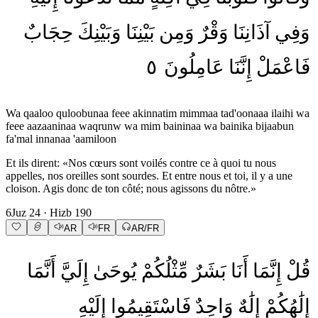
وَفِي
آذَانِنَا
وَقْرٌ
وَمِن
بَيْنِنَا
وَبَيْنِكَ
حِجَابٌ
٥
عَامِلُونَ
إِنَّنَا
فَاعْمَلْ
Wa qaaloo quloobunaa feee akinnatim mimmaa tad'oonaaa ilaihi wa
feee aazaaninaa waqrunw wa mim baininaa wa bainika bijaabun
fa'mal innanaa 'aamiloon
Et ils dirent: «Nos cœurs sont voilés contre ce à quoi tu nous
appelles, nos oreilles sont sourdes. Et entre nous et toi, il y a une
cloison. Agis donc de ton côté; nous agissons du nôtre.»
6
Juz
24
· Hizb
190
AR
FR
AR/FR
قُلْ
إِنَّمَا
أَنَا
بَشَرٌ
مِّثْلُكُمْ
يُوحَىٰ
إِلَيَّ
أَنَّمَا
إِلَٰهُكُمْ
إِلَٰهٌ
وَاحِدٌ
فَاسْتَقِيمُوا
إِلَيْهِ