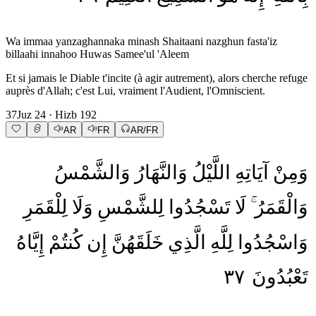
Wa immaa yanzaghannaka minash Shaitaani nazghun fasta'iz
billaahi innahoo Huwas Samee'ul 'Aleem
Et si jamais le Diable t'incite (à agir autrement), alors cherche refuge
auprès d'Allah; c'est Lui, vraiment l'Audient, l'Omniscient.
37
Juz
24
· Hizb
192
AR
FR
AR/FR
وَمِنْ
آيَاتِهِ
اللَّيْلُ
وَالنَّهَارُ
وَالشَّمْسُ
وَالْقَمَرُ
لَا
تَسْجُدُوا
لِلشَّمْسِ
وَلَا
لِلْقَمَرِ
وَاسْجُدُوا
لِلَّهِ
الَّذِي
خَلَقَهُنَّ
إِن
كُنتُمْ
إِيَّاهُ
٣٧
تَعْبُدُونَ