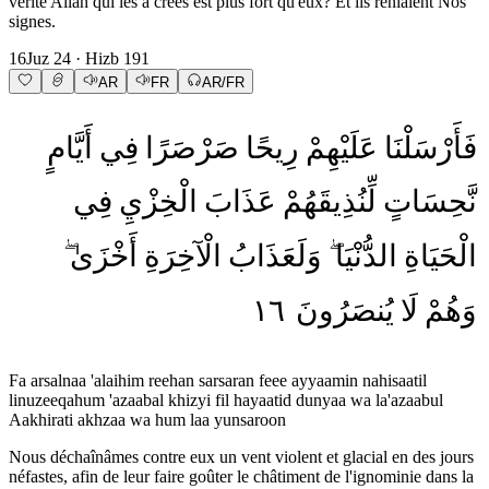
vérité Allah qui les a créés est plus fort qu'eux? Et ils reniaient Nos
signes.
16
Juz
24
· Hizb
191
AR
FR
AR/FR
فَأَرْسَلْنَا
عَلَيْهِمْ
رِيحًا
صَرْصَرًا
فِي
أَيَّامٍ
نَّحِسَاتٍ
لِّنُذِيقَهُمْ
عَذَابَ
الْخِزْيِ
فِي
الْحَيَاةِ
الدُّنْيَا
وَلَعَذَابُ
الْآخِرَةِ
أَخْزَىٰ
١٦
يُنصَرُونَ
لَا
وَهُمْ
Fa arsalnaa 'alaihim reehan sarsaran feee ayyaamin nahisaatil
linuzeeqahum 'azaabal khizyi fil hayaatid dunyaa wa la'azaabul
Aakhirati akhzaa wa hum laa yunsaroon
Nous déchaînâmes contre eux un vent violent et glacial en des jours
néfastes, afin de leur faire goûter le châtiment de l'ignominie dans la