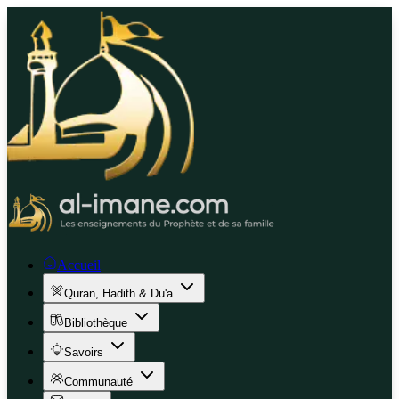
Accueil
Quran, Hadith & Du'a
Bibliothèque
Savoirs
Communauté