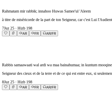
Rahmatam mir rabbik; innahoo Huwas Samee'ul 'Aleem
à titre de miséricorde de la part de ton Seigneur, car c'est Lui l'Audien
7
Juz
25
· Hizb
198
AR
FR
AR/FR
Rabbis samaawaati wal ardi wa maa bainahumaa; in kuntum mooqin
Seigneur des cieux et de la terre et de ce qui est entre eux, si seuleme
8
Juz
25
· Hizb
198
AR
FR
AR/FR