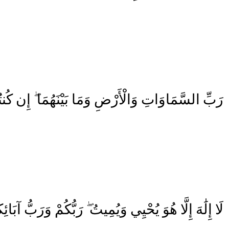
رَبِّ
السَّمَاوَاتِ
وَالْأَرْضِ
وَمَا
بَيْنَهُمَا
إِن
كُنت
لَا
إِلَٰهَ
إِلَّا
هُوَ
يُحْيِي
وَيُمِيتُ
رَبُّكُمْ
وَرَبُّ
آبَائِك