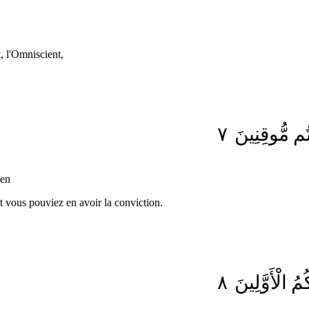
t, l'Omniscient,
٧
مُّوقِنِينَ
ُم
een
nt vous pouviez en avoir la conviction.
٨
الْأَوَّلِينَ
ُمُ