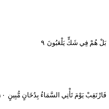
٩
يَلْعَبُونَ
شَكٍّ
فِي
هُمْ
بَلْ
١٠
مُّبِينٍ
بِدُخَانٍ
السَّمَاءُ
تَأْتِي
يَوْمَ
فَارْتَقِبْ