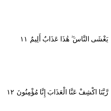
١١
أَلِيمٌ
عَذَابٌ
هَٰذَا
النَّاسَ
يَغْشَى
١٢
مُؤْمِنُونَ
إِنَّا
الْعَذَابَ
عَنَّا
اكْشِفْ
رَّبَّنَا