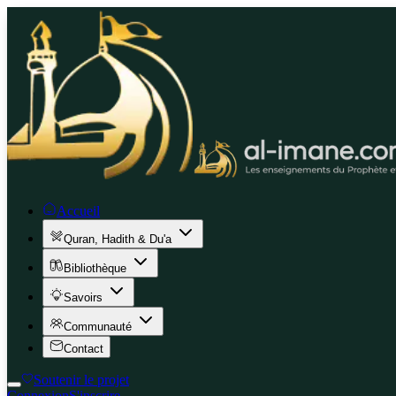
Accueil
Quran, Hadith & Du'a
Bibliothèque
Savoirs
Communauté
Contact
Soutenir le projet
Connexion
S'inscrire