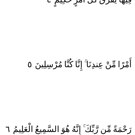
٥
مُرْسِلِينَ
كُنَّا
إِنَّا
عِندِنَا
مِّنْ
أَمْرًا
٦
الْعَلِيمُ
السَّمِيعُ
هُوَ
إِنَّهُ
رَّبِّكَ
مِّن
رَحْمَةً