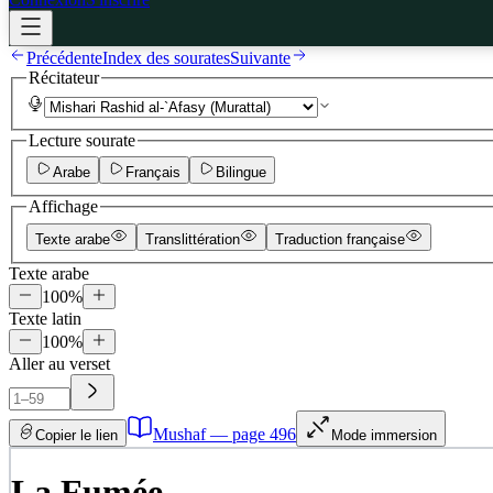
Précédente
Index des sourates
Suivante
Récitateur
Lecture sourate
Arabe
Français
Bilingue
Affichage
Texte arabe
Translittération
Traduction française
Texte arabe
100
%
Texte latin
100
%
Aller au verset
Mushaf — page
496
Copier le lien
Mode immersion
La Fumée