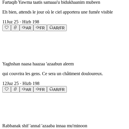
Fartaqib Yawma taatis samaaa'u bidukhaanim mubeen
Eh bien, attends le jour où le ciel apportera une fumée visible
11
Juz
25
· Hizb
198
AR
FR
AR/FR
Yaghshan naasa haazaa 'azaabun aleem
qui couvrira les gens. Ce sera un châtiment douloureux.
12
Juz
25
· Hizb
198
AR
FR
AR/FR
Rabbanak shif 'annal 'azaaba innaa mu'minoon