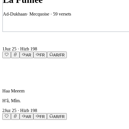
Ad-Dukhaan
·
Mecquoise
·
59
versets
1
Juz
25
· Hizb
198
AR
FR
AR/FR
Haa Meeem
H'â, Mîm.
2
Juz
25
· Hizb
198
AR
FR
AR/FR