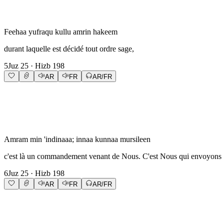
Feehaa yufraqu kullu amrin hakeem
durant laquelle est décidé tout ordre sage,
5
Juz
25
· Hizb
198
AR
FR
AR/FR
Amram min 'indinaaa; innaa kunnaa mursileen
c'est là un commandement venant de Nous. C'est Nous qui envoyons [
6
Juz
25
· Hizb
198
AR
FR
AR/FR