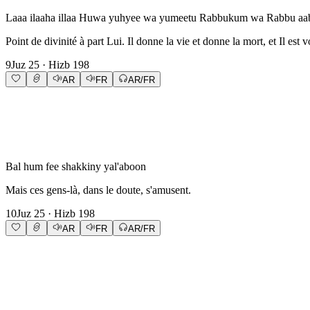
Laaa ilaaha illaa Huwa yuhyee wa yumeetu Rabbukum wa Rabbu aa
Point de divinité à part Lui. Il donne la vie et donne la mort, et Il est
9
Juz
25
· Hizb
198
AR
FR
AR/FR
Bal hum fee shakkiny yal'aboon
Mais ces gens-là, dans le doute, s'amusent.
10
Juz
25
· Hizb
198
AR
FR
AR/FR