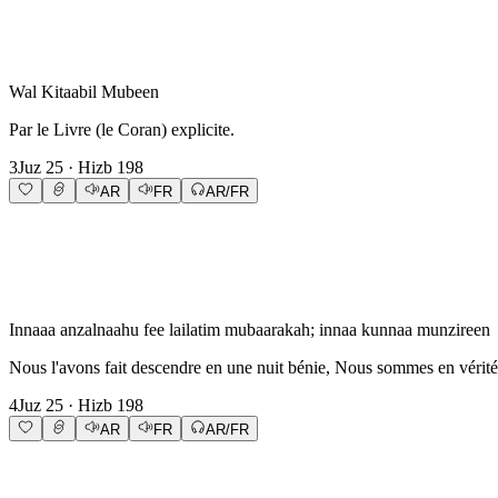
Wal Kitaabil Mubeen
Par le Livre (le Coran) explicite.
3
Juz
25
· Hizb
198
AR
FR
AR/FR
Innaaa anzalnaahu fee lailatim mubaarakah; innaa kunnaa munzireen
Nous l'avons fait descendre en une nuit bénie, Nous sommes en vérité 
4
Juz
25
· Hizb
198
AR
FR
AR/FR