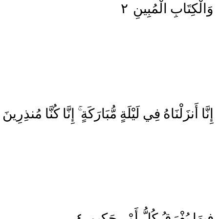
٢
الْمُبِينِ
وَالْكِتَابِ
إِنَّا
أَنزَلْنَاهُ
فِي
لَيْلَةٍ
مُّبَارَكَةٍ
إِنَّا
كُنَّا
مُنذِرِينَ
٤
حَكِيمٍ
أَمْرٍ
كُلُّ
يُفْرَقُ
فِيهَا