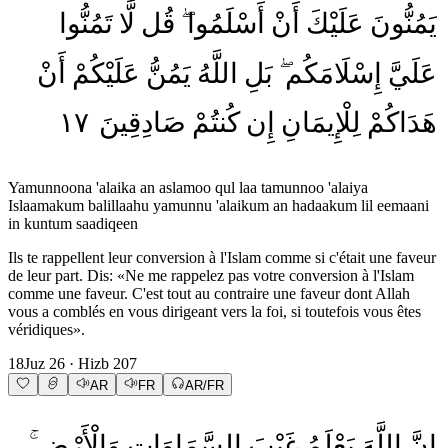
يَمُنُّونَ
عَلَيْكَ
أَنْ
أَسْلَمُوا
قُل
لَّا
تَمُنُّوا
عَلَيَّ
إِسْلَامَكُم
بَلِ
اللَّهُ
يَمُنُّ
عَلَيْكُمْ
أَنْ
١٧
صَادِقِينَ
كُنتُمْ
إِن
لِلْإِيمَانِ
هَدَاكُمْ
Yamunnoona 'alaika an aslamoo qul laa tamunnoo 'alaiya
Islaamakum balillaahu yamunnu 'alaikum an hadaakum lil eemaani
in kuntum saadiqeen
Ils te rappellent leur conversion à l'Islam comme si c'était une faveur
de leur part. Dis: «Ne me rappelez pas votre conversion à l'Islam
comme une faveur. C'est tout au contraire une faveur dont Allah
vous a comblés en vous dirigeant vers la foi, si toutefois vous êtes
véridiques».
18
Juz
26
· Hizb
207
AR
FR
AR/FR
إِنَّ
اللَّهَ
يَعْلَمُ
غَيْبَ
السَّمَاوَاتِ
وَالْأَرْضِ