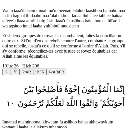
Wa in taaa'ifataani minal mu'mineenaq tataloo faaslihoo bainahumaa
fa-im baghat ih daahumaa 'alal ukhraa faqaatilul latee tabhee hattaa
tafeee'a ilaaa amril laah; fa-in faaa't fa aslihoo bainahumaa bil'adli
wa aqsitoo innal laaha yuhibbul muqsiteen
Et si deux groupes de croyants se combattent, faites la conciliation
entre eux. Si l'un d'eux se rebelle contre l'autre, combattez le groupe
qui se rebelle, jusqu'à ce qu'il se conforme à l'ordre d'Allah. Puis, s'il
s'y conforme, réconciliez-les avec justice et soyez équitables car
Allah aime les équitables.
10
Juz
26
· Hizb
206
AR
FR
AR/FR
إِنَّمَا
الْمُؤْمِنُونَ
إِخْوَةٌ
فَأَصْلِحُوا
بَيْنَ
١٠
تُرْحَمُونَ
لَعَلَّكُمْ
اللَّهَ
وَاتَّقُوا
أَخَوَيْكُمْ
Innamal mu'minoona ikhwatun fa aslihoo baina akhawaykum
wattaqul laaha la'allakum tuhamoon