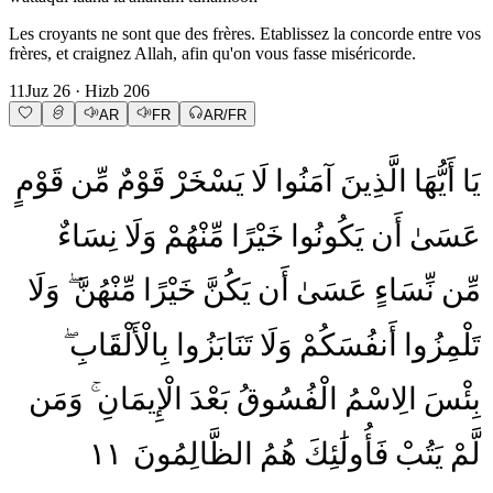
Les croyants ne sont que des frères. Etablissez la concorde entre vos
frères, et craignez Allah, afin qu'on vous fasse miséricorde.
11
Juz
26
· Hizb
206
AR
FR
AR/FR
يَا
أَيُّهَا
الَّذِينَ
آمَنُوا
لَا
يَسْخَرْ
قَوْمٌ
مِّن
قَوْمٍ
عَسَىٰ
أَن
يَكُونُوا
خَيْرًا
مِّنْهُمْ
وَلَا
نِسَاءٌ
مِّن
نِّسَاءٍ
عَسَىٰ
أَن
يَكُنَّ
خَيْرًا
مِّنْهُنَّ
وَلَا
تَلْمِزُوا
أَنفُسَكُمْ
وَلَا
تَنَابَزُوا
بِالْأَلْقَابِ
بِئْسَ
الِاسْمُ
الْفُسُوقُ
بَعْدَ
الْإِيمَانِ
وَمَن
١١
الظَّالِمُونَ
هُمُ
فَأُولَٰئِكَ
يَتُبْ
لَّمْ