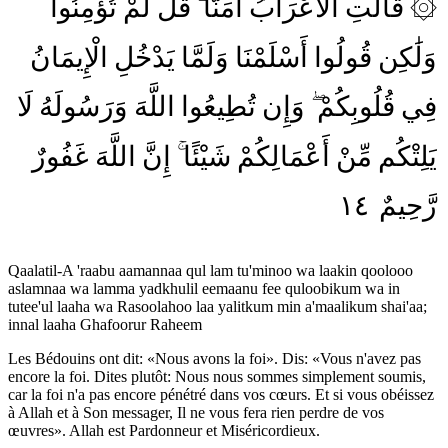
تُؤْمِنُوا
لَّمْ
قُل
آمَنَّا
الْأَعْرَابُ
قَالَتِ
۞
وَلَٰكِن
قُولُوا
أَسْلَمْنَا
وَلَمَّا
يَدْخُلِ
الْإِيمَانُ
فِي
قُلُوبِكُمْ
وَإِن
تُطِيعُوا
اللَّهَ
وَرَسُولَهُ
لَا
يَلِتْكُم
مِّنْ
أَعْمَالِكُمْ
شَيْئًا
إِنَّ
اللَّهَ
غَفُورٌ
١٤
رَّحِيمٌ
Qaalatil-A 'raabu aamannaa qul lam tu'minoo wa laakin qoolooo
aslamnaa wa lamma yadkhulil eemaanu fee quloobikum wa in
tutee'ul laaha wa Rasoolahoo laa yalitkum min a'maalikum shai'aa;
innal laaha Ghafoorur Raheem
Les Bédouins ont dit: «Nous avons la foi». Dis: «Vous n'avez pas
encore la foi. Dites plutôt: Nous nous sommes simplement soumis,
car la foi n'a pas encore pénétré dans vos cœurs. Et si vous obéissez
à Allah et à Son messager, Il ne vous fera rien perdre de vos
œuvres». Allah est Pardonneur et Miséricordieux.