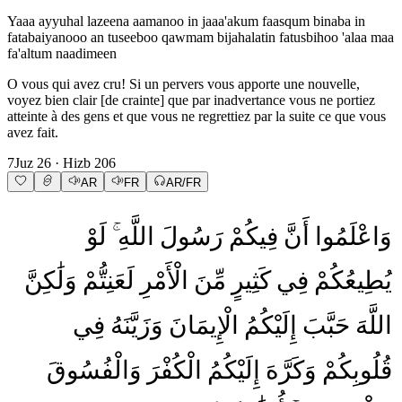
Yaaa ayyuhal lazeena aamanoo in jaaa'akum faasqum binaba in
fatabaiyanooo an tuseeboo qawmam bijahalatin fatusbihoo 'alaa maa
fa'altum naadimeen
O vous qui avez cru! Si un pervers vous apporte une nouvelle,
voyez bien clair [de crainte] que par inadvertance vous ne portiez
atteinte à des gens et que vous ne regrettiez par la suite ce que vous
avez fait.
7
Juz
26
· Hizb
206
AR
FR
AR/FR
وَاعْلَمُوا
أَنَّ
فِيكُمْ
رَسُولَ
اللَّهِ
لَوْ
يُطِيعُكُمْ
فِي
كَثِيرٍ
مِّنَ
الْأَمْرِ
لَعَنِتُّمْ
وَلَٰكِنَّ
اللَّهَ
حَبَّبَ
إِلَيْكُمُ
الْإِيمَانَ
وَزَيَّنَهُ
فِي
قُلُوبِكُمْ
وَكَرَّهَ
إِلَيْكُمُ
الْكُفْرَ
وَالْفُسُوقَ