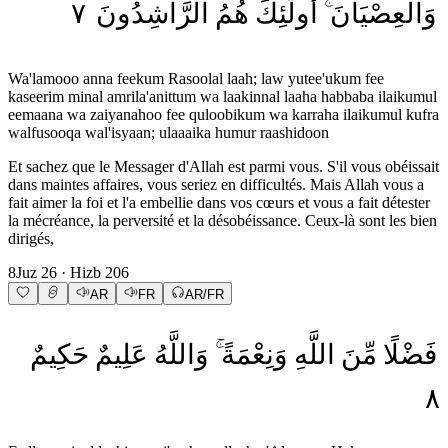
٧
الرَّاشِدُونَ
هُمُ
أُولَٰئِكَ
وَالْعِصْيَانَ
Wa'lamooo anna feekum Rasoolal laah; law yutee'ukum fee
kaseerim minal amrila'anittum wa laakinnal laaha habbaba ilaikumul
eemaana wa zaiyanahoo fee quloobikum wa karraha ilaikumul kufra
walfusooqa wal'isyaan; ulaaaika humur raashidoon
Et sachez que le Messager d'Allah est parmi vous. S'il vous obéissait
dans maintes affaires, vous seriez en difficultés. Mais Allah vous a
fait aimer la foi et l'a embellie dans vos cœurs et vous a fait détester
la mécréance, la perversité et la désobéissance. Ceux-là sont les bien
dirigés,
8
Juz
26
· Hizb
206
AR
FR
AR/FR
فَضْلًا
مِّنَ
اللَّهِ
وَنِعْمَةً
وَاللَّهُ
عَلِيمٌ
حَكِيمٌ
٨