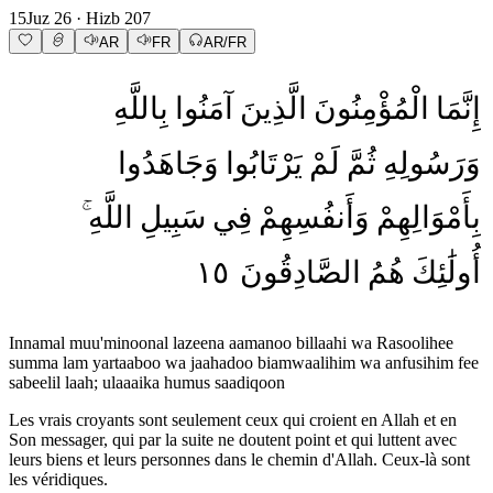
15
Juz
26
· Hizb
207
AR
FR
AR/FR
إِنَّمَا
الْمُؤْمِنُونَ
الَّذِينَ
آمَنُوا
بِاللَّهِ
وَرَسُولِهِ
ثُمَّ
لَمْ
يَرْتَابُوا
وَجَاهَدُوا
بِأَمْوَالِهِمْ
وَأَنفُسِهِمْ
فِي
سَبِيلِ
اللَّهِ
١٥
الصَّادِقُونَ
هُمُ
أُولَٰئِكَ
Innamal muu'minoonal lazeena aamanoo billaahi wa Rasoolihee
summa lam yartaaboo wa jaahadoo biamwaalihim wa anfusihim fee
sabeelil laah; ulaaaika humus saadiqoon
Les vrais croyants sont seulement ceux qui croient en Allah et en
Son messager, qui par la suite ne doutent point et qui luttent avec
leurs biens et leurs personnes dans le chemin d'Allah. Ceux-là sont
les véridiques.