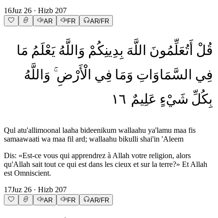
16
Juz
26
· Hizb
207
AR
FR
AR/FR
قُلْ
أَتُعَلِّمُونَ
اللَّهَ
بِدِينِكُمْ
وَاللَّهُ
يَعْلَمُ
مَا
فِي
السَّمَاوَاتِ
وَمَا
فِي
الْأَرْضِ
وَاللَّهُ
١٦
عَلِيمٌ
شَيْءٍ
بِكُلِّ
Qul atu'allimoonal laaha bideenikum wallaahu ya'lamu maa fis
samaawaati wa maa fil ard; wallaahu bikulli shai'in 'Aleem
Dis: «Est-ce vous qui apprendrez à Allah votre religion, alors
qu'Allah sait tout ce qui est dans les cieux et sur la terre?» Et Allah
est Omniscient.
17
Juz
26
· Hizb
207
AR
FR
AR/FR