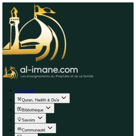
Accueil
Quran, Hadith & Du'a
Bibliothèque
Savoirs
Communauté