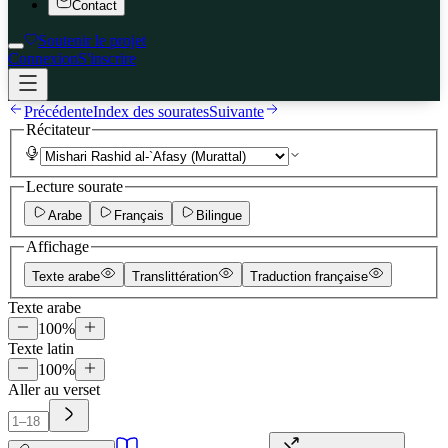
Contact
Soutenir le projet
Connexion
S'inscrire
Précédente
Index des sourates
Suivante
Récitateur
Lecture sourate
Arabe
Français
Bilingue
Affichage
Texte arabe
Translittération
Traduction française
Texte arabe
100
%
Texte latin
100
%
Aller au verset