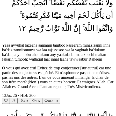
وَلَا
يَغْتَب
بَّعْضُكُم
بَعْضًا
أَيُحِبُّ
أَحَدُكُمْ
أَن
يَأْكُلَ
لَحْمَ
أَخِيهِ
مَيْتًا
فَكَرِهْتُمُوهُ
١٢
رَّحِيمٌ
تَوَّابٌ
اللَّهَ
إِنَّ
اللَّهَ
وَاتَّقُوا
Yaaa ayyuhal lazeena aamanuj taniboo kaseeram minaz zanni inna
ba'daz zanniismunw wa laa tajassasoo wa la yaghtab ba'dukum
ba'daa; a yuhibbu ahadukum any yaakula lahma akheehi maitan
fakarih tumooh; wattaqul laa; innal laaha tawwaabur Raheem
O vous qui avez cru! Evitez de trop conjecturer [sur autrui] car une
partie des conjectures est péché. Et n'espionnez pas; et ne médisez
pas les uns des autres. L'un de vous aimerait-il manger la chair de
son frère mort? (Non!) vous en aurez horreur. Et craignez Allah. Car
Allah est Grand Accueillant au repentir, Très Miséricordieux.
13
Juz
26
· Hizb
206
AR
FR
AR/FR