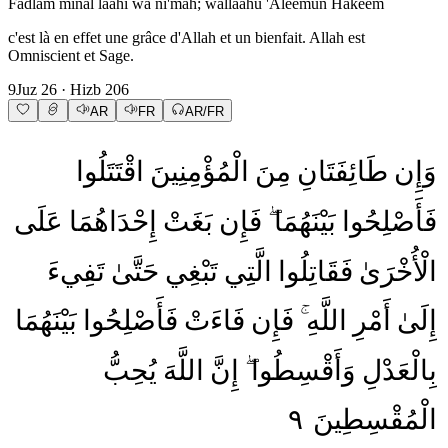
Fadlam minal laahi wa ni'mah; wallaahu 'Aleemun Hakeem
c'est là en effet une grâce d'Allah et un bienfait. Allah est
Omniscient et Sage.
9
Juz
26
· Hizb
206
AR
FR
AR/FR
وَإِن
طَائِفَتَانِ
مِنَ
الْمُؤْمِنِينَ
اقْتَتَلُوا
فَأَصْلِحُوا
بَيْنَهُمَا
فَإِن
بَغَتْ
إِحْدَاهُمَا
عَلَى
الْأُخْرَىٰ
فَقَاتِلُوا
الَّتِي
تَبْغِي
حَتَّىٰ
تَفِيءَ
إِلَىٰ
أَمْرِ
اللَّهِ
فَإِن
فَاءَتْ
فَأَصْلِحُوا
بَيْنَهُمَا
بِالْعَدْلِ
وَأَقْسِطُوا
إِنَّ
اللَّهَ
يُحِبُّ
٩
الْمُقْسِطِينَ