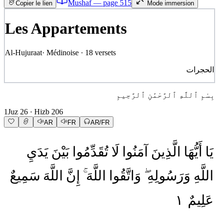
Mushaf — page
515
Copier le lien
Mode immersion
Les Appartements
Al-Hujuraat
·
Médinoise
·
18
versets
الحجرات
بِسْمِ ٱللَّهِ ٱلرَّحْمَٰنِ ٱلرَّحِيمِ
1
Juz
26
· Hizb
206
AR
FR
AR/FR
يَا
أَيُّهَا
الَّذِينَ
آمَنُوا
لَا
تُقَدِّمُوا
بَيْنَ
يَدَيِ
اللَّهِ
وَرَسُولِهِ
وَاتَّقُوا
اللَّهَ
إِنَّ
اللَّهَ
سَمِيعٌ
١
عَلِيمٌ