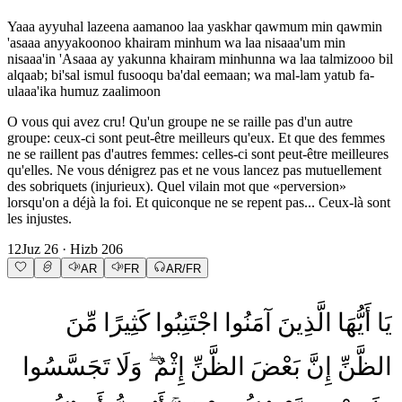
Yaaa ayyuhal lazeena aamanoo laa yaskhar qawmum min qawmin
'asaaa anyyakoonoo khairam minhum wa laa nisaaa'um min
nisaaa'in 'Asaaa ay yakunna khairam minhunna wa laa talmizooo bil
alqaab; bi'sal ismul fusooqu ba'dal eemaan; wa mal-lam yatub fa-
ulaaa'ika humuz zaalimoon
O vous qui avez cru! Qu'un groupe ne se raille pas d'un autre
groupe: ceux-ci sont peut-être meilleurs qu'eux. Et que des femmes
ne se raillent pas d'autres femmes: celles-ci sont peut-être meilleures
qu'elles. Ne vous dénigrez pas et ne vous lancez pas mutuellement
des sobriquets (injurieux). Quel vilain mot que «perversion»
lorsqu'on a déjà la foi. Et quiconque ne se repent pas... Ceux-là sont
les injustes.
12
Juz
26
· Hizb
206
AR
FR
AR/FR
يَا
أَيُّهَا
الَّذِينَ
آمَنُوا
اجْتَنِبُوا
كَثِيرًا
مِّنَ
الظَّنِّ
إِنَّ
بَعْضَ
الظَّنِّ
إِثْمٌ
وَلَا
تَجَسَّسُوا