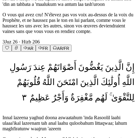
'din an tahbata a 'maalukum wa antum laa tash'uroon
O vous qui avez cru! N'élevez pas vos voix au-dessus de la voix du
Prophète, et ne haussez pas le ton en lui parlant, comme vous le
haussez les uns avec les autres, sinon vos œuvres deviendraient
vaines sans que vous vous en rendiez compte.
3
Juz
26
· Hizb
206
AR
FR
AR/FR
إِنَّ
الَّذِينَ
يَغُضُّونَ
أَصْوَاتَهُمْ
عِندَ
رَسُولِ
اللَّهِ
أُولَٰئِكَ
الَّذِينَ
امْتَحَنَ
اللَّهُ
قُلُوبَهُمْ
٣
عَظِيمٌ
وَأَجْرٌ
مَّغْفِرَةٌ
لَهُم
لِلتَّقْوَىٰ
Innal lazeena yaghud doona aswaatahum 'inda Rasoolil laahi
ulaaa'ikal lazeenam tah anal laahu quloobahum littaqwaa; lahum
maghfiratunw waajrun 'azeem