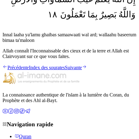
١٨
تَعْمَلُونَ
بِمَا
بَصِيرٌ
وَاللَّهُ
Innal laaha ya'lamu ghaibas samaawaati wal ard; wallaahu baseerum
bimaa ta'maloon
Allah connaît l'Inconnaissable des cieux et de la terre et Allah est
Clairvoyant sur ce que vous faites.
Précédente
Index des sourates
Suivante
La connaissance authentique de l'islam à la lumière du Coran, du
Prophète et des Ahl al-Bayt.
Navigation rapide
Quran