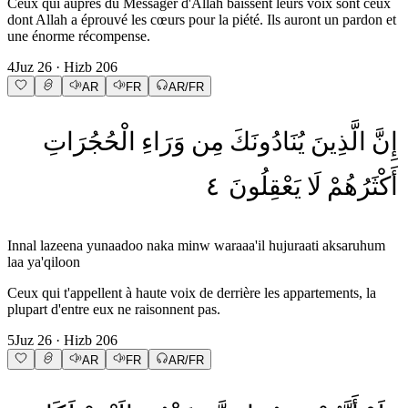
Ceux qui auprès du Messager d'Allah baissent leurs voix sont ceux
dont Allah a éprouvé les cœurs pour la piété. Ils auront un pardon et
une énorme récompense.
4
Juz
26
· Hizb
206
AR
FR
AR/FR
إِنَّ
الَّذِينَ
يُنَادُونَكَ
مِن
وَرَاءِ
الْحُجُرَاتِ
٤
يَعْقِلُونَ
لَا
أَكْثَرُهُمْ
Innal lazeena yunaadoo naka minw waraaa'il hujuraati aksaruhum
laa ya'qiloon
Ceux qui t'appellent à haute voix de derrière les appartements, la
plupart d'entre eux ne raisonnent pas.
5
Juz
26
· Hizb
206
AR
FR
AR/FR