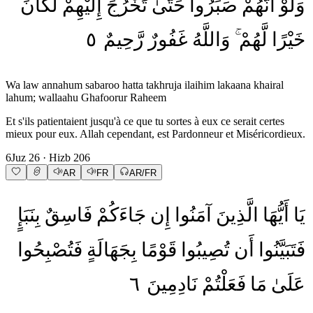
وَلَوْ
أَنَّهُمْ
صَبَرُوا
حَتَّىٰ
تَخْرُجَ
إِلَيْهِمْ
لَكَانَ
٥
رَّحِيمٌ
غَفُورٌ
وَاللَّهُ
لَّهُمْ
خَيْرًا
Wa law annahum sabaroo hatta takhruja ilaihim lakaana khairal
lahum; wallaahu Ghafoorur Raheem
Et s'ils patientaient jusqu'à ce que tu sortes à eux ce serait certes
mieux pour eux. Allah cependant, est Pardonneur et Miséricordieux.
6
Juz
26
· Hizb
206
AR
FR
AR/FR
يَا
أَيُّهَا
الَّذِينَ
آمَنُوا
إِن
جَاءَكُمْ
فَاسِقٌ
بِنَبَإٍ
فَتَبَيَّنُوا
أَن
تُصِيبُوا
قَوْمًا
بِجَهَالَةٍ
فَتُصْبِحُوا
٦
نَادِمِينَ
فَعَلْتُمْ
مَا
عَلَىٰ