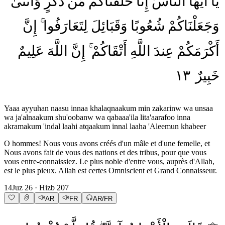
يَا
أَيُّهَا
النَّاسُ
إِنَّا
خَلَقْنَاكُم
مِّن
ذَكَرٍ
وَأُنثَىٰ
وَجَعَلْنَاكُمْ
شُعُوبًا
وَقَبَائِلَ
لِتَعَارَفُوا
إِنَّ
أَكْرَمَكُمْ
عِندَ
اللَّهِ
أَتْقَاكُمْ
إِنَّ
اللَّهَ
عَلِيمٌ
١٣
خَبِيرٌ
Yaaa ayyuhan naasu innaa khalaqnaakum min zakarinw wa unsaa
wa ja'alnaakum shu'oobanw wa qabaaa'ila lita'aarafoo inna
akramakum 'indal laahi atqaakum innal laaha 'Aleemun khabeer
O hommes! Nous vous avons créés d'un mâle et d'une femelle, et
Nous avons fait de vous des nations et des tribus, pour que vous
vous entre-connaissiez. Le plus noble d'entre vous, auprès d'Allah,
est le plus pieux. Allah est certes Omniscient et Grand Connaisseur.
14
Juz
26
· Hizb
207
AR
FR
AR/FR