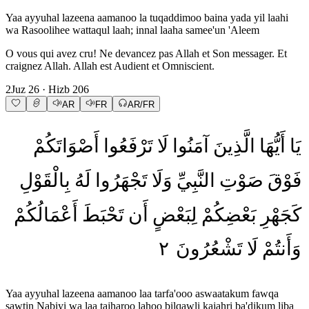
Yaa ayyuhal lazeena aamanoo la tuqaddimoo baina yada yil laahi
wa Rasoolihee wattaqul laah; innal laaha samee'un 'Aleem
O vous qui avez cru! Ne devancez pas Allah et Son messager. Et
craignez Allah. Allah est Audient et Omniscient.
2
Juz
26
· Hizb
206
AR
FR
AR/FR
يَا
أَيُّهَا
الَّذِينَ
آمَنُوا
لَا
تَرْفَعُوا
أَصْوَاتَكُمْ
فَوْقَ
صَوْتِ
النَّبِيِّ
وَلَا
تَجْهَرُوا
لَهُ
بِالْقَوْلِ
كَجَهْرِ
بَعْضِكُمْ
لِبَعْضٍ
أَن
تَحْبَطَ
أَعْمَالُكُمْ
٢
تَشْعُرُونَ
لَا
وَأَنتُمْ
Yaa ayyuhal lazeena aamanoo laa tarfa'ooo aswaatakum fawqa
sawtin Nabiyi wa laa tajharoo lahoo bilqawli kajahri ba'dikum liba