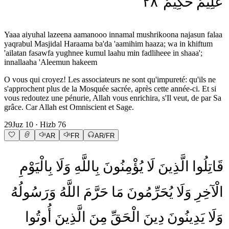
٢٨
حَكِيمٌ
عَلِيمٌ
Yaaa aiyuhal lazeena aamanooo innamal mushrikoona najasun falaa
yaqrabul Masjidal Haraama ba'da 'aamihim haaza; wa in khiftum
'ailatan fasawfa yughnee kumul laahu min fadliheee in shaaa';
innallaaha 'Aleemun hakeem
O vous qui croyez! Les associateurs ne sont qu'impureté: qu'ils ne
s'approchent plus de la Mosquée sacrée, après cette année-ci. Et si
vous redoutez une pénurie, Allah vous enrichira, s'Il veut, de par Sa
grâce. Car Allah est Omniscient et Sage.
29
Juz
10
· Hizb
76
AR
FR
AR/FR
قَاتِلُوا
الَّذِينَ
لَا
يُؤْمِنُونَ
بِاللَّهِ
وَلَا
بِالْيَوْمِ
الْآخِرِ
وَلَا
يُحَرِّمُونَ
مَا
حَرَّمَ
اللَّهُ
وَرَسُولُهُ
وَلَا
يَدِينُونَ
دِينَ
الْحَقِّ
مِنَ
الَّذِينَ
أُوتُوا