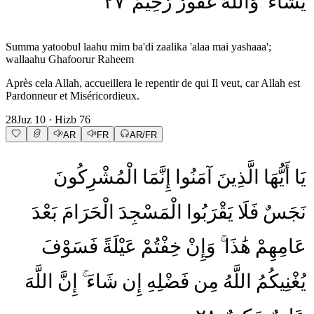
٢٧
رَّحِيمٌ
غَفُورٌ
وَاللَّهُ
يَشَاءُ
Summa yatoobul laahu mim ba'di zaalika 'alaa mai yashaaa';
wallaahu Ghafoorur Raheem
Après cela Allah, accueillera le repentir de qui Il veut, car Allah est
Pardonneur et Miséricordieux.
28
Juz
10
· Hizb
76
AR
FR
AR/FR
يَا
أَيُّهَا
الَّذِينَ
آمَنُوا
إِنَّمَا
الْمُشْرِكُونَ
نَجَسٌ
فَلَا
يَقْرَبُوا
الْمَسْجِدَ
الْحَرَامَ
بَعْدَ
عَامِهِمْ
هَٰذَا
وَإِنْ
خِفْتُمْ
عَيْلَةً
فَسَوْفَ
يُغْنِيكُمُ
اللَّهُ
مِن
فَضْلِهِ
إِن
شَاءَ
إِنَّ
اللَّهَ