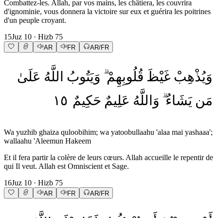
Combattez-les. Allah, par vos mains, les châtiera, les couvrira
d'ignominie, vous donnera la victoire sur eux et guérira les poitrines
d'un peuple croyant.
15
Juz
10
· Hizb
75
AR
FR
AR/FR
وَيُذْهِبْ
غَيْظَ
قُلُوبِهِمْ
وَيَتُوبُ
اللَّهُ
عَلَىٰ
١٥
حَكِيمٌ
عَلِيمٌ
وَاللَّهُ
يَشَاءُ
مَن
Wa yuzhib ghaiza quloobihim; wa yatoobullaahu 'alaa mai yashaaa';
wallaahu 'Aleemun Hakeem
Et il fera partir la colère de leurs cœurs. Allah accueille le repentir de
qui Il veut. Allah est Omniscient et Sage.
16
Juz
10
· Hizb
75
AR
FR
AR/FR