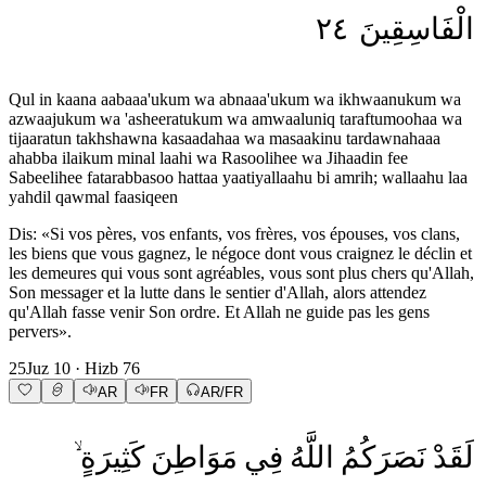
٢٤
الْفَاسِقِينَ
Qul in kaana aabaaa'ukum wa abnaaa'ukum wa ikhwaanukum wa
azwaajukum wa 'asheeratukum wa amwaaluniq taraftumoohaa wa
tijaaratun takhshawna kasaadahaa wa masaakinu tardawnahaaa
ahabba ilaikum minal laahi wa Rasoolihee wa Jihaadin fee
Sabeelihee fatarabbasoo hattaa yaatiyallaahu bi amrih; wallaahu laa
yahdil qawmal faasiqeen
Dis: «Si vos pères, vos enfants, vos frères, vos épouses, vos clans,
les biens que vous gagnez, le négoce dont vous craignez le déclin et
les demeures qui vous sont agréables, vous sont plus chers qu'Allah,
Son messager et la lutte dans le sentier d'Allah, alors attendez
qu'Allah fasse venir Son ordre. Et Allah ne guide pas les gens
pervers».
25
Juz
10
· Hizb
76
AR
FR
AR/FR
لَقَدْ
نَصَرَكُمُ
اللَّهُ
فِي
مَوَاطِنَ
كَثِيرَةٍ