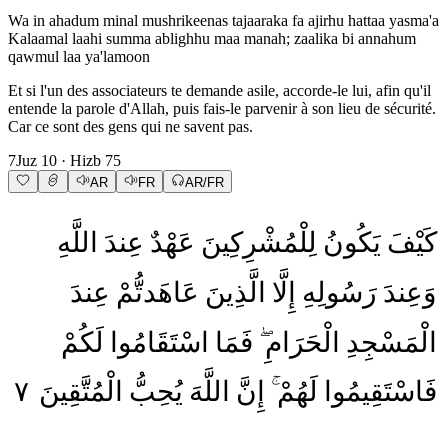
Wa in ahadum minal mushrikeenas tajaaraka fa ajirhu hattaa yasma'a
Kalaamal laahi summa ablighhu maa manah; zaalika bi annahum
qawmul laa ya'lamoon
Et si l'un des associateurs te demande asile, accorde-le lui, afin qu'il
entende la parole d'Allah, puis fais-le parvenir à son lieu de sécurité.
Car ce sont des gens qui ne savent pas.
7
Juz
10
· Hizb
75
AR
FR
AR/FR
كَيْفَ
يَكُونُ
لِلْمُشْرِكِينَ
عَهْدٌ
عِندَ
اللَّهِ
وَعِندَ
رَسُولِهِ
إِلَّا
الَّذِينَ
عَاهَدتُّمْ
عِندَ
الْمَسْجِدِ
الْحَرَامِ
فَمَا
اسْتَقَامُوا
لَكُمْ
٧
الْمُتَّقِينَ
يُحِبُّ
اللَّهَ
إِنَّ
لَهُمْ
فَاسْتَقِيمُوا