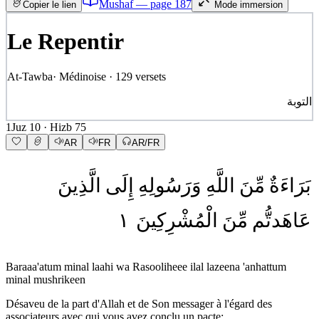
Mushaf — page
187
Copier le lien
Mode immersion
Le Repentir
At-Tawba
·
Médinoise
·
129
versets
التوبة
1
Juz
10
· Hizb
75
AR
FR
AR/FR
بَرَاءَةٌ
مِّنَ
اللَّهِ
وَرَسُولِهِ
إِلَى
الَّذِينَ
١
الْمُشْرِكِينَ
مِّنَ
عَاهَدتُّم
Baraaa'atum minal laahi wa Rasooliheee ilal lazeena 'anhattum
minal mushrikeen
Désaveu de la part d'Allah et de Son messager à l'égard des
associateurs avec qui vous avez conclu un pacte: