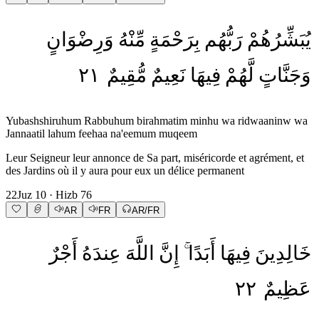
يُبَشِّرُهُمْ
رَبُّهُم
بِرَحْمَةٍ
مِّنْهُ
وَرِضْوَانٍ
٢١
مُّقِيمٌ
نَعِيمٌ
فِيهَا
لَّهُمْ
وَجَنَّاتٍ
Yubashshiruhum Rabbuhum birahmatim minhu wa ridwaaninw wa
Jannaatil lahum feehaa na'eemum muqeem
Leur Seigneur leur annonce de Sa part, miséricorde et agrément, et
des Jardins où il y aura pour eux un délice permanent
22
Juz
10
· Hizb
76
AR
FR
AR/FR
خَالِدِينَ
فِيهَا
أَبَدًا
إِنَّ
اللَّهَ
عِندَهُ
أَجْرٌ
٢٢
عَظِيمٌ