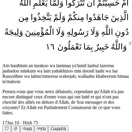
أَمْ
حَسِبْتُمْ
أَن
تُتْرَكُوا
وَلَمَّا
يَعْلَمِ
اللَّهُ
الَّذِينَ
جَاهَدُوا
مِنكُمْ
وَلَمْ
يَتَّخِذُوا
مِن
دُونِ
اللَّهِ
وَلَا
رَسُولِهِ
وَلَا
الْمُؤْمِنِينَ
وَلِيجَةً
١٦
تَعْمَلُونَ
بِمَا
خَبِيرٌ
وَاللَّهُ
Am hasibtum an turakoo wa lammaa ya'lamil laahul lazeena
jaahadoo minkum wa lam yattakhizoo min doonil laahi wa laa
Rasoolihee wa lalmu'mineena waleejah; wallaahu khabeerum bimaa
ta'maloon
Pensez-vous que vous serez délaissés, cependant qu'Allah n'a pas
encore distingué ceux d'entre vous qui ont lutté et qui n'ont pas
cherché des alliés en dehors d'Allah, de Son messager et des
croyants? Et Allah est Parfaitement Connaisseur de ce que vous
faites.
17
Juz
10
· Hizb
75
AR
FR
AR/FR