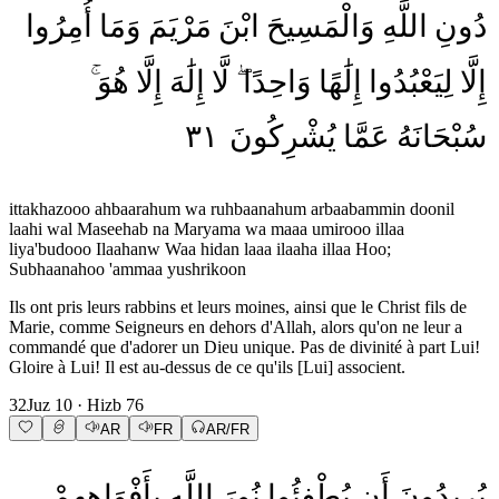
دُونِ
اللَّهِ
وَالْمَسِيحَ
ابْنَ
مَرْيَمَ
وَمَا
أُمِرُوا
إِلَّا
لِيَعْبُدُوا
إِلَٰهًا
وَاحِدًا
لَّا
إِلَٰهَ
إِلَّا
هُوَ
٣١
يُشْرِكُونَ
عَمَّا
سُبْحَانَهُ
ittakhazooo ahbaarahum wa ruhbaanahum arbaabammin doonil
laahi wal Maseehab na Maryama wa maaa umirooo illaa
liya'budooo Ilaahanw Waa hidan laaa ilaaha illaa Hoo;
Subhaanahoo 'ammaa yushrikoon
Ils ont pris leurs rabbins et leurs moines, ainsi que le Christ fils de
Marie, comme Seigneurs en dehors d'Allah, alors qu'on ne leur a
commandé que d'adorer un Dieu unique. Pas de divinité à part Lui!
Gloire à Lui! Il est au-dessus de ce qu'ils [Lui] associent.
32
Juz
10
· Hizb
76
AR
FR
AR/FR
يُرِيدُونَ
أَن
يُطْفِئُوا
نُورَ
اللَّهِ
بِأَفْوَاهِهِمْ