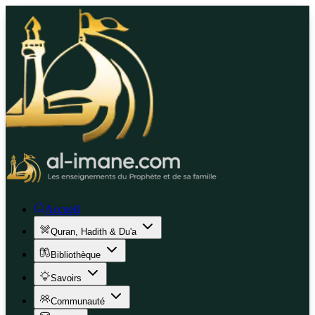
Accueil
Quran, Hadith & Du'a
Bibliothèque
Savoirs
Communauté