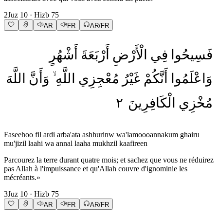
2
Juz
10
· Hizb
75
AR
FR
AR/FR
فَسِيحُوا
فِي
الْأَرْضِ
أَرْبَعَةَ
أَشْهُرٍ
وَاعْلَمُوا
أَنَّكُمْ
غَيْرُ
مُعْجِزِي
اللَّهِ
وَأَنَّ
اللَّهَ
٢
الْكَافِرِينَ
مُخْزِي
Faseehoo fil ardi arba'ata ashhurinw wa'lamoooannakum ghairu
mu'jizil laahi wa annal laaha mukhzil kaafireen
Parcourez la terre durant quatre mois; et sachez que vous ne réduirez
pas Allah à l'impuissance et qu'Allah couvre d'ignominie les
mécréants.»
3
Juz
10
· Hizb
75
AR
FR
AR/FR