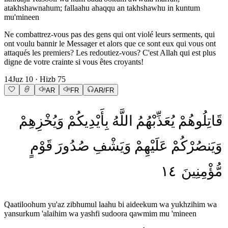
atakhshawnahum; fallaahu ahaqqu an takhshawhu in kuntum
mu'mineen
Ne combattrez-vous pas des gens qui ont violé leurs serments, qui
ont voulu bannir le Messager et alors que ce sont eux qui vous ont
attaqués les premiers? Les redoutiez-vous? C'est Allah qui est plus
digne de votre crainte si vous êtes croyants!
14
Juz
10
· Hizb
75
AR
FR
AR/FR
قَاتِلُوهُمْ
يُعَذِّبْهُمُ
اللَّهُ
بِأَيْدِيكُمْ
وَيُخْزِهِمْ
وَيَنصُرْكُمْ
عَلَيْهِمْ
وَيَشْفِ
صُدُورَ
قَوْمٍ
١٤
مُّؤْمِنِينَ
Qaatiloohum yu'az zibhumul laahu bi aideekum wa yukhzihim wa
yansurkum 'alaihim wa yashfi sudoora qawmim mu 'mineen