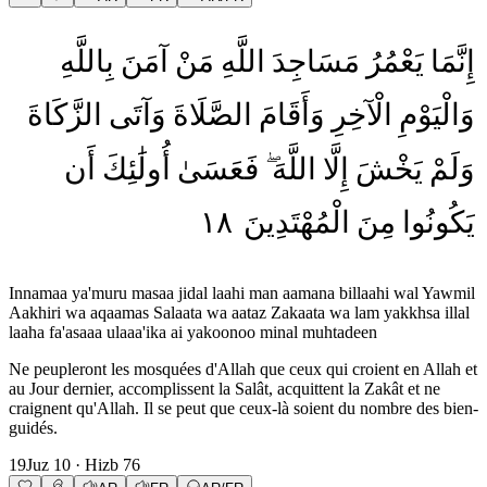
إِنَّمَا
يَعْمُرُ
مَسَاجِدَ
اللَّهِ
مَنْ
آمَنَ
بِاللَّهِ
وَالْيَوْمِ
الْآخِرِ
وَأَقَامَ
الصَّلَاةَ
وَآتَى
الزَّكَاةَ
وَلَمْ
يَخْشَ
إِلَّا
اللَّهَ
فَعَسَىٰ
أُولَٰئِكَ
أَن
١٨
الْمُهْتَدِينَ
مِنَ
يَكُونُوا
Innamaa ya'muru masaa jidal laahi man aamana billaahi wal Yawmil
Aakhiri wa aqaamas Salaata wa aataz Zakaata wa lam yakkhsa illal
laaha fa'asaaa ulaaa'ika ai yakoonoo minal muhtadeen
Ne peupleront les mosquées d'Allah que ceux qui croient en Allah et
au Jour dernier, accomplissent la Salât, acquittent la Zakât et ne
craignent qu'Allah. Il se peut que ceux-là soient du nombre des bien-
guidés.
19
Juz
10
· Hizb
76