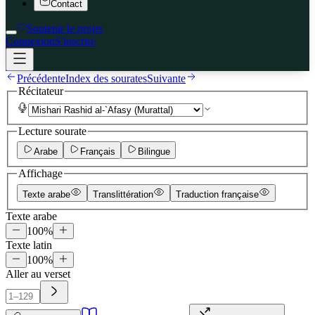
Contact
Soutenir le projet
Connexion
S'inscrire
Précédente
Index des sourates
Suivante
Récitateur
Lecture sourate
Arabe
Français
Bilingue
Affichage
Texte arabe
Translittération
Traduction française
Texte arabe
100
%
Texte latin
100
%
Aller au verset