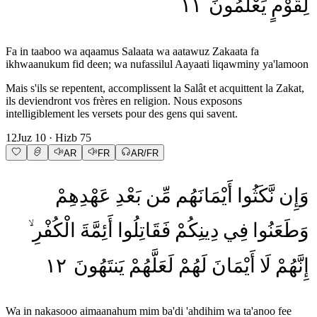
١١
يَعْلَمُونَ
لِقَوْمٍ
Fa in taaboo wa aqaamus Salaata wa aatawuz Zakaata fa
ikhwaanukum fid deen; wa nufassilul Aayaati liqawminy ya'lamoon
Mais s'ils se repentent, accomplissent la Salât et acquittent la Zakat,
ils deviendront vos frères en religion. Nous exposons
intelligiblement les versets pour des gens qui savent.
12
Juz
10
· Hizb
75
AR
FR
AR/FR
وَإِن
نَّكَثُوا
أَيْمَانَهُم
مِّن
بَعْدِ
عَهْدِهِمْ
وَطَعَنُوا
فِي
دِينِكُمْ
فَقَاتِلُوا
أَئِمَّةَ
الْكُفْرِ
١٢
يَنتَهُونَ
لَعَلَّهُمْ
لَهُمْ
أَيْمَانَ
لَا
إِنَّهُمْ
Wa in nakasooo aimaanahum mim ba'di 'ahdihim wa ta'anoo fee