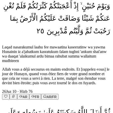
وَيَوْمَ
حُنَيْنٍ
إِذْ
أَعْجَبَتْكُمْ
كَثْرَتُكُمْ
فَلَمْ
تُغْنِ
عَنكُمْ
شَيْئًا
وَضَاقَتْ
عَلَيْكُمُ
الْأَرْضُ
بِمَا
٢٥
مُّدْبِرِينَ
وَلَّيْتُم
ثُمَّ
رَحُبَتْ
Laqad nasarakumul laahu fee mawaatina kaseeratinw wa yawma
Hunainin iz a'jabatkum kasratukum falam tughni 'ankum shai'anw
wa daaqat 'alaikumul ardu bimaa rahubat summa wallaitum
mudbireen
Allah vous a déjà secourus en maints endroits. Et [rappelez-vous] le
jour de Hunayn, quand vous étiez fiers de votre grand nombre et
que cela ne vous a servi à rien. La terre, malgré son étendue vous
devint bien étroite; puis vous avez tourné le dos en fuyards.
26
Juz
10
· Hizb
76
AR
FR
AR/FR
ثُمَّ
أَنزَلَ
اللَّهُ
سَكِينَتَهُ
عَلَىٰ
رَسُولِهِ
وَعَلَى