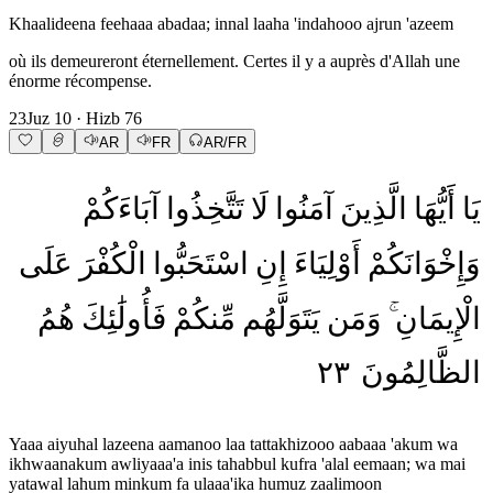
Khaalideena feehaaa abadaa; innal laaha 'indahooo ajrun 'azeem
où ils demeureront éternellement. Certes il y a auprès d'Allah une
énorme récompense.
23
Juz
10
· Hizb
76
AR
FR
AR/FR
يَا
أَيُّهَا
الَّذِينَ
آمَنُوا
لَا
تَتَّخِذُوا
آبَاءَكُمْ
وَإِخْوَانَكُمْ
أَوْلِيَاءَ
إِنِ
اسْتَحَبُّوا
الْكُفْرَ
عَلَى
الْإِيمَانِ
وَمَن
يَتَوَلَّهُم
مِّنكُمْ
فَأُولَٰئِكَ
هُمُ
٢٣
الظَّالِمُونَ
Yaaa aiyuhal lazeena aamanoo laa tattakhizooo aabaaa 'akum wa
ikhwaanakum awliyaaa'a inis tahabbul kufra 'alal eemaan; wa mai
yatawal lahum minkum fa ulaaa'ika humuz zaalimoon