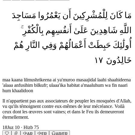
مَا
كَانَ
لِلْمُشْرِكِينَ
أَن
يَعْمُرُوا
مَسَاجِدَ
اللَّهِ
شَاهِدِينَ
عَلَىٰ
أَنفُسِهِم
بِالْكُفْرِ
أُولَٰئِكَ
حَبِطَتْ
أَعْمَالُهُمْ
وَفِي
النَّارِ
هُمْ
١٧
خَالِدُونَ
maa kaana lilmushrikeena ai ya'muroo masaajidal laahi shaahideena
'alaaa anfusihim bilkufr; ulaaa'ika habitat a'maaluhum wa fin naari
hum khaalidoon
Il n'appartient pas aux associateurs de peupler les mosquées d'Allah,
vu qu'ils témoignent contre eux-mêmes de leur mécréance. Voilà
ceux dont les œuvres sont vaines; et dans le Feu ils demeureront
éternellement.
18
Juz
10
· Hizb
75
AR
FR
AR/FR