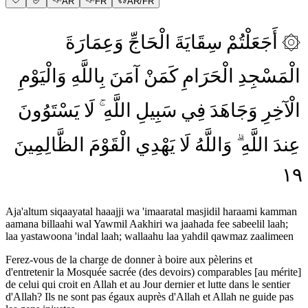
AR
FR
AR/FR
وَعِمَارَةَ
الْحَاجِّ
سِقَايَةَ
أَجَعَلْتُمْ
۞
الْمَسْجِدِ
الْحَرَامِ
كَمَنْ
آمَنَ
بِاللَّهِ
وَالْيَوْمِ
الْآخِرِ
وَجَاهَدَ
فِي
سَبِيلِ
اللَّهِ
لَا
يَسْتَوُونَ
عِندَ
اللَّهِ
وَاللَّهُ
لَا
يَهْدِي
الْقَوْمَ
الظَّالِمِينَ
١٩
Aja'altum siqaayatal haaajji wa 'imaaratal masjidil haraami kamman
aamana billaahi wal Yawmil Aakhiri wa jaahada fee sabeelil laah;
laa yastawoona 'indal laah; wallaahu laa yahdil qawmaz zaalimeen
Ferez-vous de la charge de donner à boire aux pèlerins et
d'entretenir la Mosquée sacrée (des devoirs) comparables [au mérite]
de celui qui croit en Allah et au Jour dernier et lutte dans le sentier
d'Allah? Ils ne sont pas égaux auprès d'Allah et Allah ne guide pas