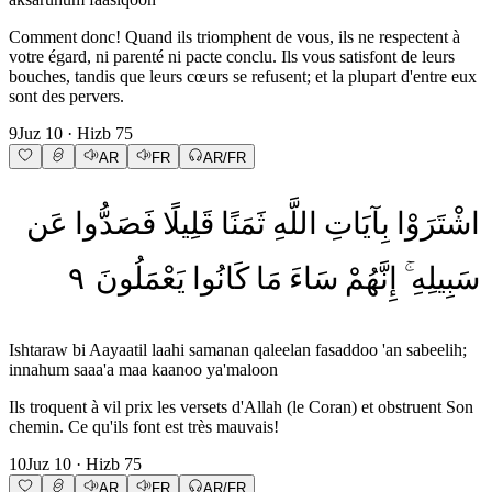
Comment donc! Quand ils triomphent de vous, ils ne respectent à
votre égard, ni parenté ni pacte conclu. Ils vous satisfont de leurs
bouches, tandis que leurs cœurs se refusent; et la plupart d'entre eux
sont des pervers.
9
Juz
10
· Hizb
75
AR
FR
AR/FR
اشْتَرَوْا
بِآيَاتِ
اللَّهِ
ثَمَنًا
قَلِيلًا
فَصَدُّوا
عَن
٩
يَعْمَلُونَ
كَانُوا
مَا
سَاءَ
إِنَّهُمْ
سَبِيلِهِ
Ishtaraw bi Aayaatil laahi samanan qaleelan fasaddoo 'an sabeelih;
innahum saaa'a maa kaanoo ya'maloon
Ils troquent à vil prix les versets d'Allah (le Coran) et obstruent Son
chemin. Ce qu'ils font est très mauvais!
10
Juz
10
· Hizb
75
AR
FR
AR/FR