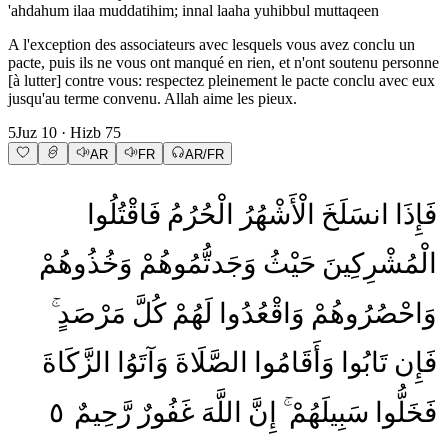
'ahdahum ilaa muddatihim; innal laaha yuhibbul muttaqeen
A l'exception des associateurs avec lesquels vous avez conclu un
pacte, puis ils ne vous ont manqué en rien, et n'ont soutenu personne
[à lutter] contre vous: respectez pleinement le pacte conclu avec eux
jusqu'au terme convenu. Allah aime les pieux.
5
Juz
10
· Hizb
75
AR
FR
AR/FR
فَإِذَا
انسَلَخَ
الْأَشْهُرُ
الْحُرُمُ
فَاقْتُلُوا
الْمُشْرِكِينَ
حَيْثُ
وَجَدتُّمُوهُمْ
وَخُذُوهُمْ
وَاحْصُرُوهُمْ
وَاقْعُدُوا
لَهُمْ
كُلَّ
مَرْصَدٍ
فَإِن
تَابُوا
وَأَقَامُوا
الصَّلَاةَ
وَآتَوُا
الزَّكَاةَ
٥
رَّحِيمٌ
غَفُورٌ
اللَّهَ
إِنَّ
سَبِيلَهُمْ
فَخَلُّوا