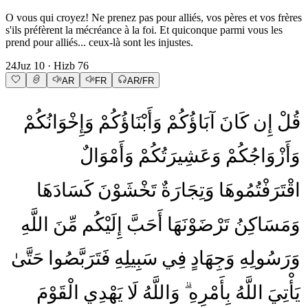
O vous qui croyez! Ne prenez pas pour alliés, vos pères et vos frères
s'ils préfèrent la mécréance à la foi. Et quiconque parmi vous les
prend pour alliés... ceux-là sont les injustes.
24
Juz
10
· Hizb
76
AR
FR
AR/FR
قُلْ
إِن
كَانَ
آبَاؤُكُمْ
وَأَبْنَاؤُكُمْ
وَإِخْوَانُكُمْ
وَأَزْوَاجُكُمْ
وَعَشِيرَتُكُمْ
وَأَمْوَالٌ
اقْتَرَفْتُمُوهَا
وَتِجَارَةٌ
تَخْشَوْنَ
كَسَادَهَا
وَمَسَاكِنُ
تَرْضَوْنَهَا
أَحَبَّ
إِلَيْكُم
مِّنَ
اللَّهِ
وَرَسُولِهِ
وَجِهَادٍ
فِي
سَبِيلِهِ
فَتَرَبَّصُوا
حَتَّىٰ
يَأْتِيَ
اللَّهُ
بِأَمْرِهِ
وَاللَّهُ
لَا
يَهْدِي
الْقَوْمَ