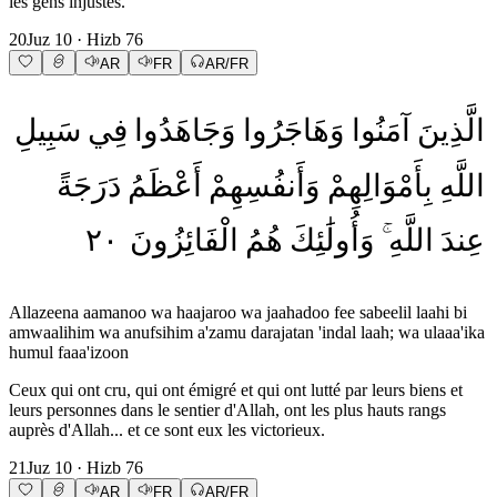
les gens injustes.
20
Juz
10
· Hizb
76
AR
FR
AR/FR
الَّذِينَ
آمَنُوا
وَهَاجَرُوا
وَجَاهَدُوا
فِي
سَبِيلِ
اللَّهِ
بِأَمْوَالِهِمْ
وَأَنفُسِهِمْ
أَعْظَمُ
دَرَجَةً
٢٠
الْفَائِزُونَ
هُمُ
وَأُولَٰئِكَ
اللَّهِ
عِندَ
Allazeena aamanoo wa haajaroo wa jaahadoo fee sabeelil laahi bi
amwaalihim wa anufsihim a'zamu darajatan 'indal laah; wa ulaaa'ika
humul faaa'izoon
Ceux qui ont cru, qui ont émigré et qui ont lutté par leurs biens et
leurs personnes dans le sentier d'Allah, ont les plus hauts rangs
auprès d'Allah... et ce sont eux les victorieux.
21
Juz
10
· Hizb
76
AR
FR
AR/FR