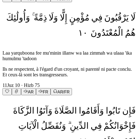
لَا
يَرْقُبُونَ
فِي
مُؤْمِنٍ
إِلًّا
وَلَا
ذِمَّةً
وَأُولَٰئِكَ
١٠
الْمُعْتَدُونَ
هُمُ
Laa yarquboona fee mu'minin illanw wa laa zimmah wa ulaaa 'ika
humulmu 'tadoon
Ils ne respectent, à l'égard d'un croyant, ni parenté ni pacte conclu.
Et ceux-là sont les transgresseurs.
11
Juz
10
· Hizb
75
AR
FR
AR/FR
فَإِن
تَابُوا
وَأَقَامُوا
الصَّلَاةَ
وَآتَوُا
الزَّكَاةَ
فَإِخْوَانُكُمْ
فِي
الدِّينِ
وَنُفَصِّلُ
الْآيَاتِ