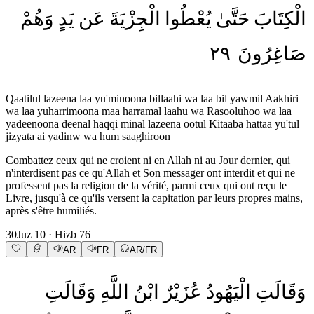
الْكِتَابَ
حَتَّىٰ
يُعْطُوا
الْجِزْيَةَ
عَن
يَدٍ
وَهُمْ
٢٩
صَاغِرُونَ
Qaatilul lazeena laa yu'minoona billaahi wa laa bil yawmil Aakhiri
wa laa yuharrimoona maa harramal laahu wa Rasooluhoo wa laa
yadeenoona deenal haqqi minal lazeena ootul Kitaaba hattaa yu'tul
jizyata ai yadinw wa hum saaghiroon
Combattez ceux qui ne croient ni en Allah ni au Jour dernier, qui
n'interdisent pas ce qu'Allah et Son messager ont interdit et qui ne
professent pas la religion de la vérité, parmi ceux qui ont reçu le
Livre, jusqu'à ce qu'ils versent la capitation par leurs propres mains,
après s'être humiliés.
30
Juz
10
· Hizb
76
AR
FR
AR/FR
وَقَالَتِ
الْيَهُودُ
عُزَيْرٌ
ابْنُ
اللَّهِ
وَقَالَتِ