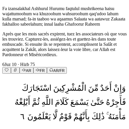
Fa izansalakhal Ashhurul Hurumu faqtulul mushrikeena haisu
wajattumoohum wa khuzoohum wahsuroohum qaq'udoo lahum
kulla marsad; fa-in taaboo wa aqaamus Salaata wa aatawuz Zakaata
fakhalloo sabeelahum; innal laaha Ghafoorur Raheem
Après que les mois sacrés expirent, tuez les associateurs où que vous
les trouviez. Capturez-les, assiégez-les et guettez-les dans toute
embuscade. Si ensuite ils se repentent, accomplissent la Salât et
acquittent la Zakât, alors laissez-leur la voie libre, car Allah est
Pardonneur et Miséricordieux.
6
Juz
10
· Hizb
75
AR
FR
AR/FR
وَإِنْ
أَحَدٌ
مِّنَ
الْمُشْرِكِينَ
اسْتَجَارَكَ
فَأَجِرْهُ
حَتَّىٰ
يَسْمَعَ
كَلَامَ
اللَّهِ
ثُمَّ
أَبْلِغْهُ
٦
يَعْلَمُونَ
لَّا
قَوْمٌ
بِأَنَّهُمْ
ذَٰلِكَ
مَأْمَنَهُ