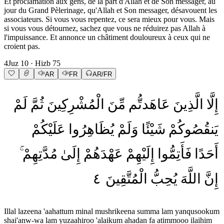
Et proclamation aux gens, de la part d'Allah et de Son messager, au
jour du Grand Pèlerinage, qu'Allah et Son messager, désavouent les
associateurs. Si vous vous repentez, ce sera mieux pour vous. Mais
si vous vous détournez, sachez que vous ne réduirez pas Allah à
l'impuissance. Et annonce un châtiment douloureux à ceux qui ne
croient pas.
4
Juz
10
· Hizb
75
AR
FR
AR/FR
إِلَّا
الَّذِينَ
عَاهَدتُّم
مِّنَ
الْمُشْرِكِينَ
ثُمَّ
لَمْ
يَنقُصُوكُمْ
شَيْئًا
وَلَمْ
يُظَاهِرُوا
عَلَيْكُمْ
أَحَدًا
فَأَتِمُّوا
إِلَيْهِمْ
عَهْدَهُمْ
إِلَىٰ
مُدَّتِهِمْ
٤
الْمُتَّقِينَ
يُحِبُّ
اللَّهَ
إِنَّ
Illal lazeena 'aahattum minal mushrikeena summa lam yanqusookum
shai'anw-wa lam yuzaahiroo 'alaikum ahadan fa atimmooo ilaihim