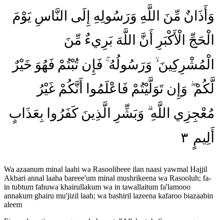
وَأَذَانٌ
مِّنَ
اللَّهِ
وَرَسُولِهِ
إِلَى
النَّاسِ
يَوْمَ
الْحَجِّ
الْأَكْبَرِ
أَنَّ
اللَّهَ
بَرِيءٌ
مِّنَ
الْمُشْرِكِينَ
وَرَسُولُهُ
فَإِن
تُبْتُمْ
فَهُوَ
خَيْرٌ
لَّكُمْ
وَإِن
تَوَلَّيْتُمْ
فَاعْلَمُوا
أَنَّكُمْ
غَيْرُ
مُعْجِزِي
اللَّهِ
وَبَشِّرِ
الَّذِينَ
كَفَرُوا
بِعَذَابٍ
٣
أَلِيمٍ
Wa azaanum minal laahi wa Rasooliheee ilan naasi yawmal Hajjil
Akbari annal laaha bareee'um minal mushrikeena wa Rasooluh; fa-
in tubtum fahuwa khairullakum wa in tawallaitum fa'lamooo
annakum ghairu mu'jizil laah; wa bashiril lazeena kafaroo biazaabin
aleem