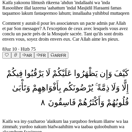
Kaifa yakoonu lilmush rikeena 'ahdun 'indallaahi wa 'inda
Rasoolihee illal lazeena 'aahattum 'indal Masjidil Haraami famas
taqaamoo lakum fastaqeemoo lahum; innallaaha yuhibbul muttaqeen
Comment y aurait-il pour les associateurs un pacte admis par Allah
et par Son messager? A l'exception de ceux avec lesquels vous avez
conclu un pacte près de la Mosquée sacrée. Tant qu'ils sont droits
envers vous, soyez droits envers eux. Car Allah aime les pieux.
8
Juz
10
· Hizb
75
AR
FR
AR/FR
كَيْفَ
وَإِن
يَظْهَرُوا
عَلَيْكُمْ
لَا
يَرْقُبُوا
فِيكُمْ
إِلًّا
وَلَا
ذِمَّةً
يُرْضُونَكُم
بِأَفْوَاهِهِمْ
وَتَأْبَىٰ
٨
فَاسِقُونَ
وَأَكْثَرُهُمْ
قُلُوبُهُمْ
Kaifa wa iny-yazharoo 'alaikum laa yarquboo feekum illanw wa laa
zimmah; yurdoo nakum biafwaahihim wa taabaa quloobuhum wa
aksaruhum faasiqoon