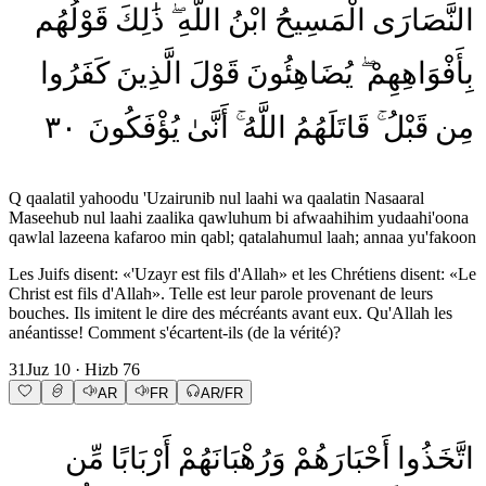
النَّصَارَى
الْمَسِيحُ
ابْنُ
اللَّهِ
ذَٰلِكَ
قَوْلُهُم
بِأَفْوَاهِهِمْ
يُضَاهِئُونَ
قَوْلَ
الَّذِينَ
كَفَرُوا
٣٠
يُؤْفَكُونَ
أَنَّىٰ
اللَّهُ
قَاتَلَهُمُ
قَبْلُ
مِن
Q qaalatil yahoodu 'Uzairunib nul laahi wa qaalatin Nasaaral
Maseehub nul laahi zaalika qawluhum bi afwaahihim yudaahi'oona
qawlal lazeena kafaroo min qabl; qatalahumul laah; annaa yu'fakoon
Les Juifs disent: «'Uzayr est fils d'Allah» et les Chrétiens disent: «Le
Christ est fils d'Allah». Telle est leur parole provenant de leurs
bouches. Ils imitent le dire des mécréants avant eux. Qu'Allah les
anéantisse! Comment s'écartent-ils (de la vérité)?
31
Juz
10
· Hizb
76
AR
FR
AR/FR
اتَّخَذُوا
أَحْبَارَهُمْ
وَرُهْبَانَهُمْ
أَرْبَابًا
مِّن