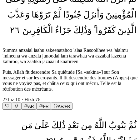
الْمُؤْمِنِينَ
وَأَنزَلَ
جُنُودًا
لَّمْ
تَرَوْهَا
وَعَذَّبَ
٢٦
الْكَافِرِينَ
جَزَاءُ
وَذَٰلِكَ
كَفَرُوا
الَّذِينَ
Summa anzalal laahu sakeenatahoo 'alaa Rasoolihee wa 'alalmu
'mineena wa anzala junoodal lam tarawhaa wa azzabal lazeena
kafaroo; wa zaalika jazaaa'ul kaafireen
Puis, Allah fit descendre Sa quiétude [Sa «sakîna»] sur Son
messager et sur les croyants. Il fit descendre des troupes (Anges) que
vous ne voyiez pas, et châtia ceux qui ont mécru. Telle est la
rétribution des mécréants.
27
Juz
10
· Hizb
76
AR
FR
AR/FR
ثُمَّ
يَتُوبُ
اللَّهُ
مِن
بَعْدِ
ذَٰلِكَ
عَلَىٰ
مَن