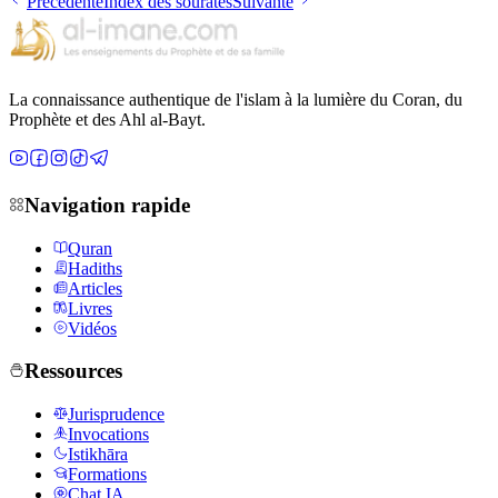
Précédente
Index des sourates
Suivante
La connaissance authentique de l'islam à la lumière du Coran, du
Prophète et des Ahl al-Bayt.
Navigation rapide
Quran
Hadiths
Articles
Livres
Vidéos
Ressources
Jurisprudence
Invocations
Istikhāra
Formations
Chat IA