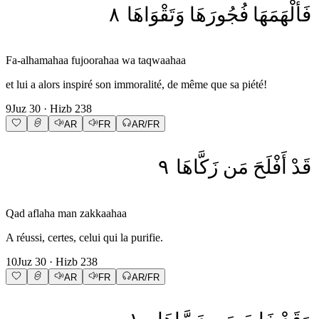
٨
وَتَقْوَاهَا
فُجُورَهَا
فَأَلْهَمَهَا
Fa-alhamahaa fujoorahaa wa taqwaahaa
et lui a alors inspiré son immoralité, de même que sa piété!
9
Juz
30
· Hizb
238
AR
FR
AR/FR
٩
زَكَّاهَا
مَن
أَفْلَحَ
قَدْ
Qad aflaha man zakkaahaa
A réussi, certes, celui qui la purifie.
10
Juz
30
· Hizb
238
AR
FR
AR/FR