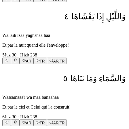
٤
يَغْشَاهَا
إِذَا
وَاللَّيْلِ
Wallaili izaa yaghshaa haa
Et par la nuit quand elle l'enveloppe!
5
Juz
30
· Hizb
238
AR
FR
AR/FR
٥
بَنَاهَا
وَمَا
وَالسَّمَاءِ
Wassamaaa'i wa maa banaahaa
Et par le ciel et Celui qui l'a construit!
6
Juz
30
· Hizb
238
AR
FR
AR/FR