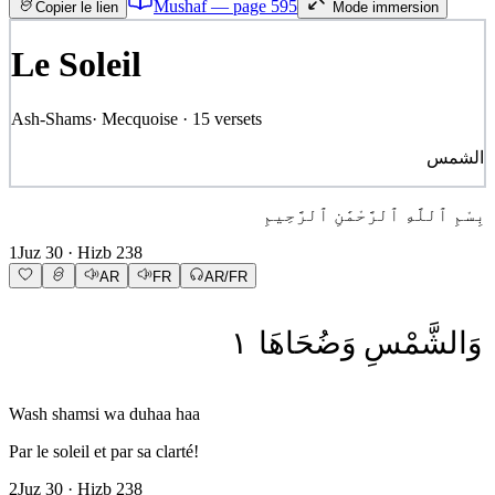
Mushaf — page
595
Copier le lien
Mode immersion
Le Soleil
Ash-Shams
·
Mecquoise
·
15
versets
الشمس
بِسْمِ ٱللَّهِ ٱلرَّحْمَٰنِ ٱلرَّحِيمِ
1
Juz
30
· Hizb
238
AR
FR
AR/FR
١
وَضُحَاهَا
وَالشَّمْسِ
Wash shamsi wa duhaa haa
Par le soleil et par sa clarté!
2
Juz
30
· Hizb
238