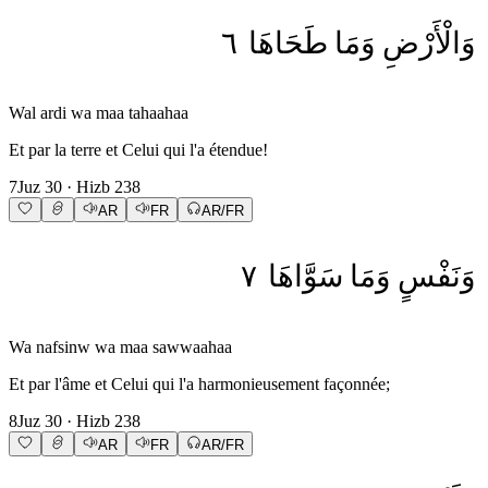
٦
طَحَاهَا
وَمَا
وَالْأَرْضِ
Wal ardi wa maa tahaahaa
Et par la terre et Celui qui l'a étendue!
7
Juz
30
· Hizb
238
AR
FR
AR/FR
٧
سَوَّاهَا
وَمَا
وَنَفْسٍ
Wa nafsinw wa maa sawwaahaa
Et par l'âme et Celui qui l'a harmonieusement façonnée;
8
Juz
30
· Hizb
238
AR
FR
AR/FR