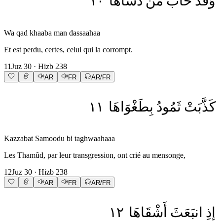
١٠
دَسَّاهَا
مَن
خَابَ
وَقَدْ
Wa qad khaaba man dassaahaa
Et est perdu, certes, celui qui la corrompt.
11
Juz
30
· Hizb
238
AR
FR
AR/FR
١١
بِطَغْوَاهَا
ثَمُودُ
كَذَّبَتْ
Kazzabat Samoodu bi taghwaahaaa
Les Thamûd, par leur transgression, ont crié au mensonge,
12
Juz
30
· Hizb
238
AR
FR
AR/FR
١٢
أَشْقَاهَا
انبَعَثَ
إِذِ