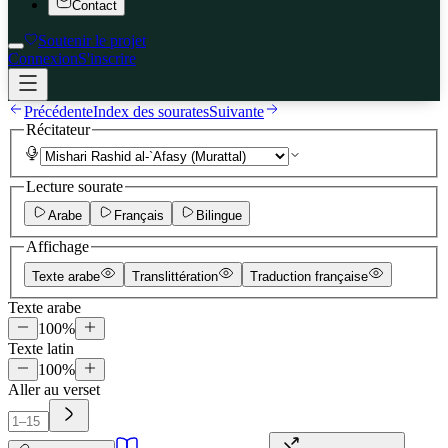
Contact
Soutenir le projet
Connexion
S'inscrire
Précédente
Index des sourates
Suivante
Récitateur
Lecture sourate
Arabe
Français
Bilingue
Affichage
Texte arabe
Translittération
Traduction française
Texte arabe
100
%
Texte latin
100
%
Aller au verset