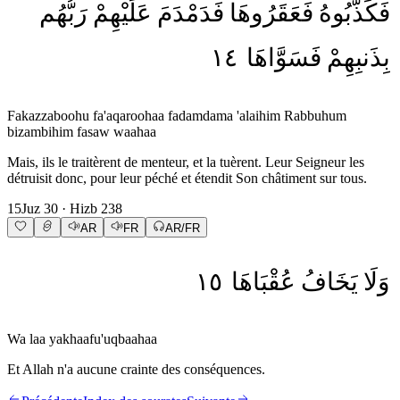
فَكَذَّبُوهُ
فَعَقَرُوهَا
فَدَمْدَمَ
عَلَيْهِمْ
رَبُّهُم
١٤
فَسَوَّاهَا
بِذَنبِهِمْ
Fakazzaboohu fa'aqaroohaa fadamdama 'alaihim Rabbuhum
bizambihim fasaw waahaa
Mais, ils le traitèrent de menteur, et la tuèrent. Leur Seigneur les
détruisit donc, pour leur péché et étendit Son châtiment sur tous.
15
Juz
30
· Hizb
238
AR
FR
AR/FR
١٥
عُقْبَاهَا
يَخَافُ
وَلَا
Wa laa yakhaafu'uqbaahaa
Et Allah n'a aucune crainte des conséquences.