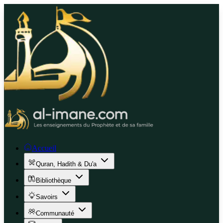
Accueil
Quran, Hadith & Du'a
Bibliothèque
Savoirs
Communauté