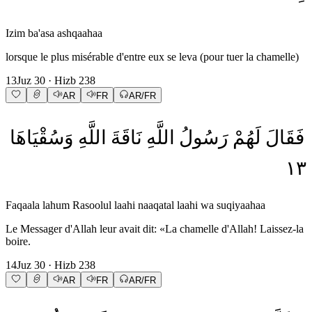
Izim ba'asa ashqaahaa
lorsque le plus misérable d'entre eux se leva (pour tuer la chamelle)
13
Juz
30
· Hizb
238
AR
FR
AR/FR
فَقَالَ
لَهُمْ
رَسُولُ
اللَّهِ
نَاقَةَ
اللَّهِ
وَسُقْيَاهَا
١٣
Faqaala lahum Rasoolul laahi naaqatal laahi wa suqiyaahaa
Le Messager d'Allah leur avait dit: «La chamelle d'Allah! Laissez-la
boire.
14
Juz
30
· Hizb
238
AR
FR
AR/FR