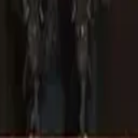
hète et des Ahl al-Bayt.