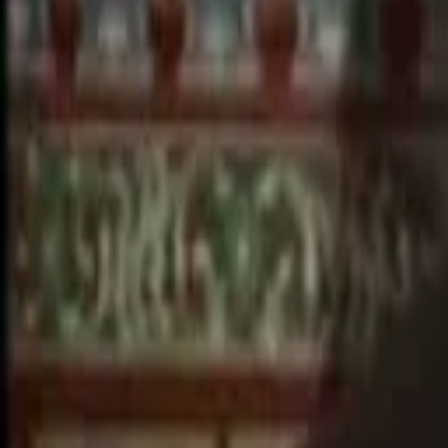
L'islam et la foi (partie 3)
Conférences
67
vue
s
25 février 2026
Partager :
À voir aussi