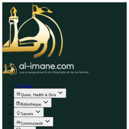
Accueil
Quran, Hadith & Du'a
Bibliothèque
Savoirs
Communauté