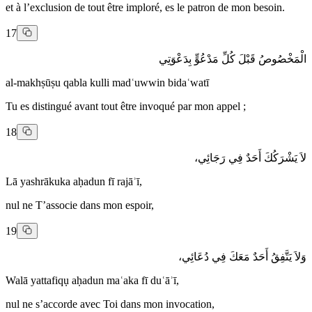
et à l’exclusion de tout être imploré, es le patron de mon besoin.
17
الْمَخْصُوصُ قَبْلَ كُلِّ مَدْعُوٍّ بِدَعْوَتِي
al-makhṣūṣu qabla kulli madʿuwwin bidaʿwatī
Tu es distingué avant tout être invoqué par mon appel ;
18
لاَ يَشْرَكُكَ أَحَدٌ فِي رَجَائِي،
Lā yashrākuka aḥadun fī rajāʾī,
nul ne T’associe dans mon espoir,
19
وَلاَ يَتَّفِقُ أَحَدٌ مَعَكَ فِي دُعَائِي،
Walā yattafiqụ aḥadun maʿaka fī duʿāʾī,
nul ne s’accorde avec Toi dans mon invocation,