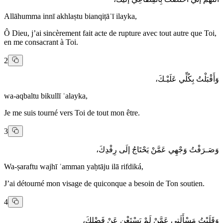
Allāhumma innī akhlaṣtu bianqiṭāʿī ilayka,
Ô Dieu, j’ai sincèrement fait acte de rupture avec tout autre que Toi,
en me consacrant à Toi.
2
وَأَقْبَلْتُ بِكُلِّي عَلَيْـكَ،
wa-aqbaltu bikullī ʿalayka,
Je me suis tourné vers Toi de tout mon être.
3
وَصَـرَفْتُ وَجْهِي عَمَّنْ يَحْتَاجُ إلَى رِفْدِكَ،
Wa-ṣaraftu wajhī ʿamman yaḥtāju ilā rifdiká,
J’ai détourné mon visage de quiconque a besoin de Ton soutien.
4
وَقَلَبْتُ مَسْأَلَتِي عَمَّنْ لَمْ يَسْتَغْنِ عَنْ فَضْلِكَ،