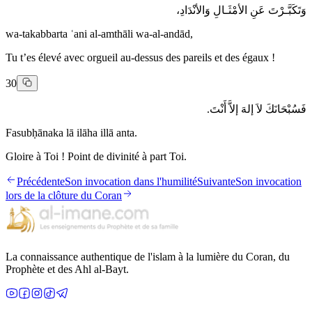
وَتَكَبَّـرْتَ عَنِ الأمْثَـالِ وَالأنْدَادِ،
wa-takabbarta ʿani al-amthāli wa-al-andād,
Tu t’es élevé avec orgueil au-dessus des pareils et des égaux !
30
فَسُبْحَانَكَ لاَ إلهَ إلاَّ أَنْتَ.
Fasubḥānaka lā ilāha illā anta.
Gloire à Toi ! Point de divinité à part Toi.
Précédente
Son invocation dans l'humilité
Suivante
Son invocation
lors de la clôture du Coran
La connaissance authentique de l'islam à la lumière du Coran, du
Prophète et des Ahl al-Bayt.