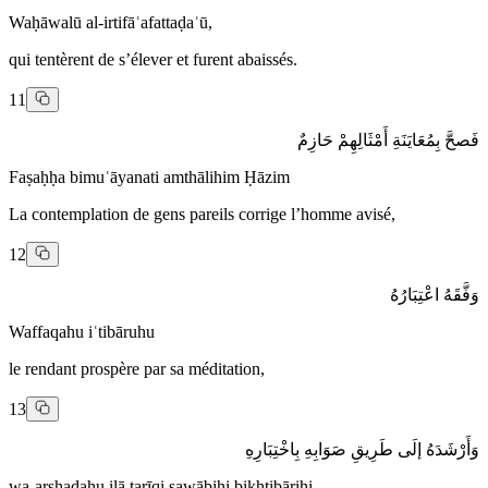
Waḥāwalū al-irtifāʿafattaḍaʿū,
qui tentèrent de s’élever et furent abaissés.
11
فَصحَّ بِمُعَايَنَةِ أَمْثَالِهِمْ حَازِمٌ
Faṣaḥḥa bimuʿāyanati amthālihim Ḥāzim
La contemplation de gens pareils corrige l’homme avisé,
12
وَفَّقَهُ اعْتِبَارُهُ
Waffaqahu iʿtibāruhu
le rendant prospère par sa méditation,
13
وَأَرْشَدَهُ إلَى طَرِيقِ صَوَابِهِ بِاخْتِبَارِهِ
wa-arshadahu ilā ṭarīqi ṣawābihi bikhtibārihi