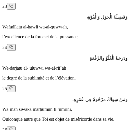
23
وَفَضِيلَةُ الْحَوْلِ وَالْقُوَّةِ،
Wafaḍīlatu al-ḥawli wa-al-quwwah,
l’excellence de la force et de la puissance,
24
وَدَرَجَةُ الْعُلُوِّ وَالرِّفْعَةِ
Wa-darjatu al-ʿuluwwī wa-al-rifʿah
le degré de la sublimité et de l’élévation.
25
وَمَنْ سِوَاكَ مَرْحُومٌ فِي عُمْرِهِ،
Wa-man siwāka marḥūmun fī ʿumrihi,
Quiconque autre que Toi est objet de miséricorde dans sa vie,
26