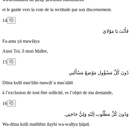
et le guide vers la voie de la rectitude par son discernement.
14
فَأَنْتَ يَا مَوْلايَ
Fa-anta yā mawlāya
Ainsi Toi, ô mon Maître,
15
دُونَ كُلِّ مَسْؤُول مَوْضِعُ مَسْأَلَتِي
Dūna kulli mas'ūlin mawḍiʿu mas'alātī
à l’exclusion de tout être sollicité, es l’objet de ma demande,
16
وَدُونَ كُلِّ مَطْلُوب إلَيْهِ وَلِيُّ حَاجَتِي.
Wa-dūna kulli matlūbin ilayhi wa-walīyu ḥājatī.