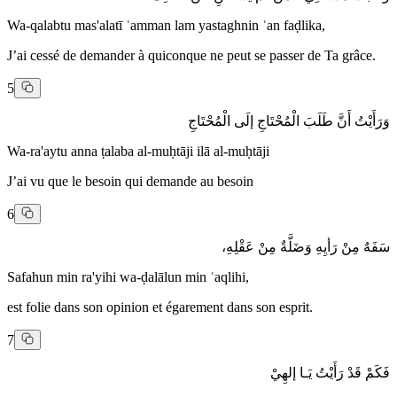
Wa-qalabtu mas'alatī ʿamman lam yastaghnin ʿan faḍlika,
J’ai cessé de demander à quiconque ne peut se passer de Ta grâce.
5
وَرَأَيْتُ أَنَّ طَلَبَ الْمُحْتَاجِ إلَى الْمُحْتَاجِ
Wa-ra'aytu anna ṭalaba al-muḥtāji ilā al-muḥtāji
J’ai vu que le besoin qui demande au besoin
6
سَفَهٌ مِنْ رَأيِهِ وَضَلَّةٌ مِنْ عَقْلِهِ،
Safahun min ra'yihi wa-ḍalālun min ʿaqlihi,
est folie dans son opinion et égarement dans son esprit.
7
فَكَمْ قَدْ رَأَيْتُ يَـا إلهِيْ