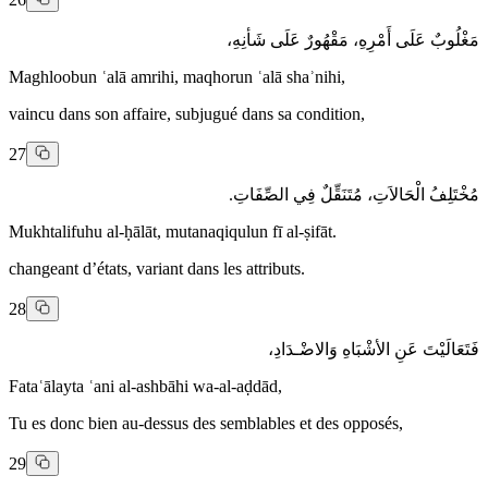
مَغْلُوبٌ عَلَى أَمْرِهِ، مَقْهُورٌ عَلَى شَأنِهِ،
Maghloobun ʿalā amrihi, maqhorun ʿalā shaʾnihi,
vaincu dans son affaire, subjugué dans sa condition,
27
مُخْتَلِفُ الْحَالاَتِ، مُتَنَقِّلٌ فِي الصِّفَاتِ.
Mukhtalifuhu al-ḥālāt, mutanaqiqulun fī al-ṣifāt.
changeant d’états, variant dans les attributs.
28
فَتَعَالَيْتَ عَنِ الأشْبَاهِ وَالاضْـدَادِ،
Fataʿālayta ʿani al-ashbāhi wa-al-aḍdād,
Tu es donc bien au-dessus des semblables et des opposés,
29