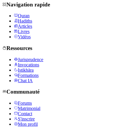
Navigation rapide
Quran
Hadiths
Articles
Livres
Vidéos
Ressources
Jurisprudence
Invocations
Istikhāra
Formations
Chat IA
Communauté
Forums
Matrimonial
Contact
S'inscrire
Mon profil