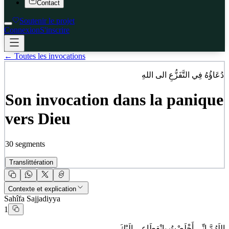
Contact
Soutenir le projet
Connexion
S'inscrire
← Toutes les invocations
دُعَاؤُهُ فِي التَّفَزُّعِ الى اللهِ
Son invocation dans la panique
vers Dieu
30
segments
Translittération
Contexte et explication
Sahîfa Sajjadiyya
1
اللَهُمَّ إنِّي أَخْلَصْتُ بِانْقِطَاعِي إلَيْكَ،