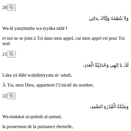
20
وَلاَ يَنْظِمُهُ وَإيَّاكَ نِدَائِي
Wa-lā yanẓimuhu wa-iyyāka nidāʾī
et nul ne se joint à Toi dans mon appel, car mon appel est pour Toi
seul.
21
لَكَ يَا إلهِي وَحْدَانِيَّةُ الْعَدَدِ،
Laka yā ilāhī waḥdāniyyatu al-ʿadadi,
À Toi, mon Dieu, appartient l’Unicité du nombre,
22
وَمَلَكَةُ الْقُدْرَةِ الصَّمَدِ،
Wa-malakat al-qudrah al-ṣamad,
la possession de la puissance éternelle,