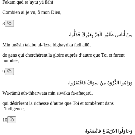
Fakam qad raʾaytu yā ilāhī
Combien ai-je vu, ô mon Dieu,
8
مِنْ أُناس طَلَبُوا الْعِزَّ بِغَيْرِكَ فَذَلُّوا،
Min unāsin ṭalabu al-ʿizza bighayrika fadhallū,
de gens qui cherchèrent la gloire auprès d’autre que Toi et furent
humiliés,
9
وَرَامُوا الثَّرْوَةَ مِنْ سِوَاكَ فَافْتَقَرُوا،
Wa-rāmū ath-thharwata min siwāka fa-aftaqarū,
qui désirèrent la richesse d’autre que Toi et tombèrent dans
l’indigence,
10
وَحَاوَلُوا الارْتِفَاعَ فَاتَّضَعُوا،