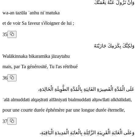
وَأَنْ تَزُولَ عَنْهُ نِعْمَتُكَ
wa-an tazūla ʿanhu niʿmatuka
et de voir Sa faveur s'éloigner de lui ;
35
وَلكِنَّكَ بِكَرَمِكَ جَازَيْتَهُ
Walākinnaka bikaramika jāzaytahu
mais, par Ta générosité, Tu l'as rétribué
36
عَلَى الْمُدَّةِ الْقَصِيرَةِ الفَانِيَةِ بِالْمُدَّةِ الطَّوِيلَةِ الْخَالِدَةِ،
ʿalā almuddati alqaṣīrati alfāniyati bialmuddati alṭawīlati alkhālidati,
pour une courte durée éphémère par une longue durée éternelle,
37
وَعَلَى الْغَايَةِ الْقَرِيبَةِ الزَّائِلَةِ بِالْغايَةِ الْمَدِيدَةِ الْبَاقِيَةِ،