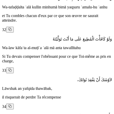
Wa-tafaḍḍalta ʿalā kullin minhumā bimā yaqṣuru ʿamalu-hu ʿanhu
et Tu combles chacun d'eux par ce que son œuvre ne saurait
atteindre.
32
وَلَوْ كَافَأْتَ الْمُطِيعَ عَلَى مَا أَنْتَ تَوَلَّيْتَهُ
Wa-law kāfaʾta al-muṭīʿa ʿalā mā anta tawallītahu
Si Tu devais compenser l'obéissant pour ce que Toi-même as pris en
charge,
33
لاَوْشَكَ أَنْ يَفْقِدَ ثَوَابَكَ،
Lāwshak an yafqida thawābak,
il risquerait de perdre Ta récompense
34