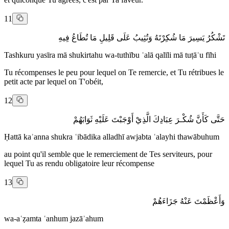
11
تَشْكُرُ يَسِيرَ مَا شُكِرْتَهُ وَتُثِيبُ عَلَى قَلِيلِ مَا تُطَاعُ فِيهِ
Tashkuru yasīra mā shukirtahu wa-tuthību ʿalā qalīli mā tuṭāʿu fīhi
Tu récompenses le peu pour lequel on Te remercie, et Tu rétribues le
petit acte par lequel on T'obéit,
12
حَتَّى كَأَنَّ شُكْـرَ عِبَادِكَ الَّذِيْ أَوْجَبْتَ عَلَيْهِ ثَوَابَهُمْ
Ḥattā kaʾanna shukra ʿibādika alladhī awjabta ʿalayhi thawābuhum
au point qu'il semble que le remerciement de Tes serviteurs, pour
lequel Tu as rendu obligatoire leur récompense
13
وَأَعْظَمْتَ عَنْهُ جَزَاءَهُمْ
wa-aʿẓamta ʿanhum jazāʾahum