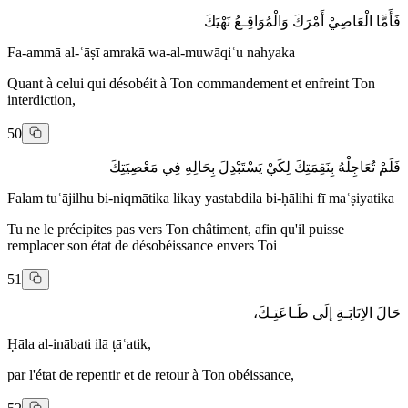
فَأَمَّا الْعَاصِيْ أَمْرَكَ وَالْمُوَاقِـعُ نَهْيَكَ
Fa-ammā al-ʿāṣī amrakā wa-al-muwāqiʿu nahyaka
Quant à celui qui désobéit à Ton commandement et enfreint Ton
interdiction,
50
فَلَمْ تُعَاجِلْهُ بِنَقِمَتِكَ لِكَيْ يَسْتَبْدِلَ بِحَالِهِ فِي مَعْصِيَتِكَ
Falam tuʿājilhu bi-niqmātika likay yastabdila bi-ḥālihi fī maʿṣiyatika
Tu ne le précipites pas vers Ton châtiment, afin qu'il puisse
remplacer son état de désobéissance envers Toi
51
حَالَ الاِنَابَـةِ إلَى طَـاعَتِـكَ،
Ḥāla al-inābati ilā ṭāʿatik,
par l'état de repentir et de retour à Ton obéissance,