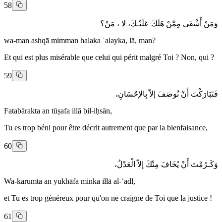
58
وَمَنْ أَشْقَى مِمَّنْ هَلَكَ عَلَيْـكَ، لا ، مَنْ؟
wa-man ashqā mimman halaka ʿalayka, lā, man?
Et qui est plus misérable que celui qui périt malgré Toi ? Non, qui ?
59
فَتَبَارَكْتَ أَنْ تُوصَفَ إلاّ بِالإحْسَانِ،
Fatabārakta an tūṣafa illā bil-iḥsān,
Tu es trop béni pour être décrit autrement que par la bienfaisance,
60
وَكَـرُمْتَ أَنْ يُخَافَ مِنْكَ إلاّ الْعَدْلُ،
Wa-karumta an yukhāfa minka illā al-ʿadl,
et Tu es trop généreux pour qu'on ne craigne de Toi que la justice !
61