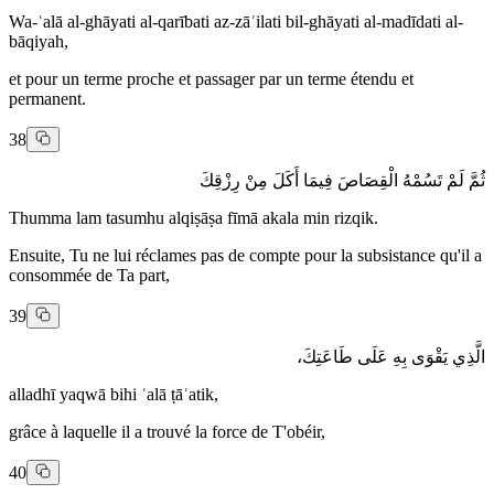
Wa-ʿalā al-ghāyati al-qarībati az-zāʾilati bil-ghāyati al-madīdati al-
bāqiyah,
et pour un terme proche et passager par un terme étendu et
permanent.
38
ثُمَّ لَمْ تَسُمْهُ الْقِصَاصَ فِيمَا أَكَلَ مِنْ رِزْقِكَ
Thumma lam tasumhu alqiṣāṣa fīmā akala min rizqik.
Ensuite, Tu ne lui réclames pas de compte pour la subsistance qu'il a
consommée de Ta part,
39
الَّذِي يَقْوَى بِهِ عَلَى طَاعَتِكَ،
alladhī yaqwā bihi ʿalā ṭāʿatik,
grâce à laquelle il a trouvé la force de T'obéir,
40