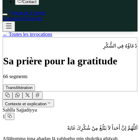
Contact
Soutenir le projet
Connexion
S'inscrire
← Toutes les invocations
دُعَاؤُهُ فِي الشُّكْرِ
Sa prière pour la gratitude
66
segments
Translittération
Contexte et explication
Sahîfa Sajjadiyya
1
أللَّهُمَّ إنَّ أَحَداً لاَ يَبْلُغُ مِنْ شُكْرِكَ غَايَةً
Allāhumma inna aḥadan lā yablughu min shukrika ghāyah.