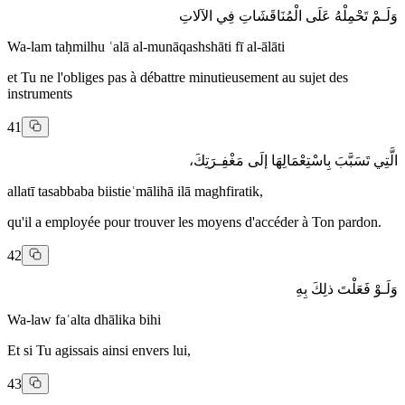
وَلَـمْ تَحْمِلْهُ عَلَى الْمُنَاقَشَاتِ فِي الآلاتِ
Wa-lam taḥmilhu ʿalā al-munāqashshāti fī al-ālāti
et Tu ne l'obliges pas à débattre minutieusement au sujet des
instruments
41
الَّتِي تَسَبَّبَ بِاسْتِعْمَالِهَا إلَى مَغْفِـرَتِكَ،
allatī tasabbaba biistieʿmālihā ilā maghfiratik,
qu'il a employée pour trouver les moyens d'accéder à Ton pardon.
42
وَلَـوْ فَعَلْتَ ذلِكَ بِهِ
Wa-law faʿalta dhālika bihi
Et si Tu agissais ainsi envers lui,
43