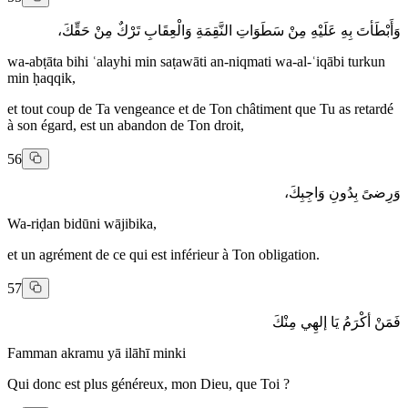
وَأَبْطَأتَ بِهِ عَلَيْهِ مِنْ سَطَوَاتِ النَّقِمَةِ وَالْعِقَابِ تَرْكٌ مِنْ حَقِّكَ،
wa-abṭāta bihi ʿalayhi min saṭawāti an-niqmati wa-al-ʿiqābi turkun
min ḥaqqik,
et tout coup de Ta vengeance et de Ton châtiment que Tu as retardé
à son égard, est un abandon de Ton droit,
56
وَرِضىً بِدُونِ وَاجِبِكَ،
Wa-riḍan bidūni wājibika,
et un agrément de ce qui est inférieur à Ton obligation.
57
فَمَنْ أكْرَمُ يَا إلهِي مِنْكَ
Famman akramu yā ilāhī minki
Qui donc est plus généreux, mon Dieu, que Toi ?