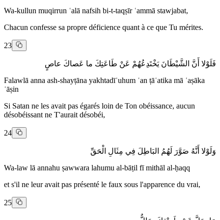
Wa-kullun muqirrun ʿalā nafsih bi-t-taqṣīr ʿammā stawjabat,
Chacun confesse sa propre déficience quant à ce que Tu mérites.
23
فَلَوْلا أَنَّ الشَّيْطَانَ يَخْتَدِعُهُمْ عَنْ طَاعَتِكَ ما عَصاكَ عاصٍ
Falawlā anna ash-shayṭāna yakhta­dīʿuhum ʿan ṭāʿatika mā ʿaṣāka
ʿāṣin
Si Satan ne les avait pas égarés loin de Ton obéissance, aucun
désobéissant ne T'aurait désobéi,
24
وَلَوْلا أَنَّهُ صَوَّرَ لَهُمُ البَاطِلَ فِي مِثَالِ الْحَقِّ
Wa-law lā annahu ṣawwara lahumu al-bāṭil fī mithāl al-ḥaqq
et s'il ne leur avait pas présenté le faux sous l'apparence du vrai,
25