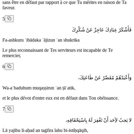
sans être en défaut par rapport à ce que Tu mérites en raison de Ta
faveur.
5
فَأَشْكَرُ عِبَادِكَ عَاجِزٌ عَنْ شُكْرِكَ
Fa-ashkuru ʿibādaka ʿājizun ʿan shukrika
Le plus reconnaissant de Tes serviteurs est incapable de Te
remercier,
6
وَأَعْبَدُهُمْ مُقَصِّرٌ عَنْ طَاعَتِكَ،
Wa-aʿbaduhum muqaṣṣirun ʿan ṭāʿatik,
et le plus dévot d'entre eux est en défaut dans Ton obéissance.
7
لا يَجبُ لأِحَد أَنْ تَغْفِرَ لَهُ بِاسْتِحْقَاقِهِ،
Lā yajibu li-aḥad an taġfira lahu bi-istiḥqāqih,