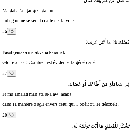
مَا ضَلَّ عَنْ طَرِيْقِكَ ضَالٌّ.
Mā ḍalla ʿan ṭarīqika ḍāllun.
nul égaré ne se serait écarté de Ta voie.
26
فَسُبْحَانَكَ مَا أَبْيَنَ كَرَمَكَ
Fasubḥānaka mā abyana karamak
Gloire à Toi ! Combien est évidente Ta générosité
27
فِي مُعَامَلَةِ مَنْ أَطَاعَكَ أَوْ عَصَاكَ،
Fī muʿāmalati man ataʿāka aw ʿaṣāka,
dans Ta manière d'agir envers celui qui T'obéit ou Te désobéit !
28
تَشْكُرُ للْمُطِيْعِ مَا أَنْتَ تَوَلَّيْتَهُ لَهُ،