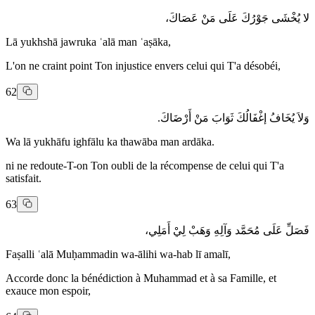
لا يُخْشَى جَوْرُكَ عَلَى مَنْ عَصَاكَ،
Lā yukhshā jawruka ʿalā man ʿaṣāka,
L'on ne craint point Ton injustice envers celui qui T'a désobéi,
62
وَلاَ يُخَافُ إغْفَالُكَ ثَوَابَ مَنْ أَرْضَاكَ.
Wa lā yukhāfu ighfālu ka thawāba man ardāka.
ni ne redoute-T-on Ton oubli de la récompense de celui qui T'a
satisfait.
63
فَصَلِّ عَلَى مُحَمَّد وَآلِهِ وَهَبْ لِيْ أَمَلِي،
Faṣalli ʿalā Muḥammadin wa-ālihi wa-hab lī amalī,
Accorde donc la bénédiction à Muhammad et à sa Famille, et
exauce mon espoir,