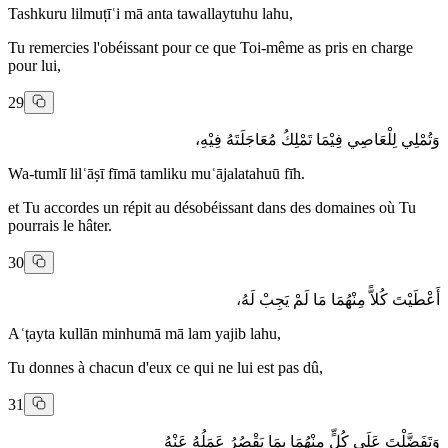
Tashkuru lilmuṭīʿi mā anta tawallaytuhu lahu,
Tu remercies l'obéissant pour ce que Toi-même as pris en charge
pour lui,
29
وَتُمْلِي لِلْعَاصِي فِيْمَا تَمْلِكُ مُعَاجَلَتَهُ فِيْهِ،
Wa-tumlī lilʿāṣī fīmā tamliku muʿājalatahuū fīh.
et Tu accordes un répit au désobéissant dans des domaines où Tu
pourrais le hâter.
30
أَعْطَيْتَ كُلاًّ مِنْهُمَا مَا لَمْ يَجِبْ لَهُ،
Aʿṭayta kullān minhumā mā lam yajib lahu,
Tu donnes à chacun d'eux ce qui ne lui est pas dû,
31
وَتَفَضَّلْتَ عَلَى كُلٍّ مِنْهُمَا بِمَا يَقْصُرُ عَمَلُهُ عَنْهُ