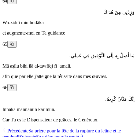
64
وَزِدْنِي مِنْ هُدَاكَ
Wa-zidnī min hudāka
et augmente-moi en Ta guidance
65
مَا أَصِلُ بِهِ إلَى التَّوْفِيقِ فِي عَمَلِي،
Mā aṣilu bihi ilā al-tawfīqi fī ʿamali,
afin que par elle j'atteigne la réussite dans mes œuvres.
66
إنَّكَ مَنَّانٌ كَرِيمٌ.
Innaka mannānun karīmun.
Car Tu es le Dispensateur de grâces, le Généreux.
Précédente
Sa prière pour la fête de la rupture du jeûne et le
vendredi
Suivante
Sa prière pour la santé