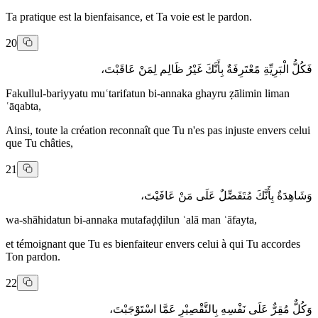
Ta pratique est la bienfaisance, et Ta voie est le pardon.
20
فَكُلُّ الْبَرِيِّةِ مًعْتَرِفَةٌ بِأَنَّكَ غَيْرُ ظَالِم لِمَنْ عَاقَبْتَ،
Fakullul-bariyyatu muʿtarifatun bi-annaka ghayru ẓālimin liman
ʿāqabta,
Ainsi, toute la création reconnaît que Tu n'es pas injuste envers celui
que Tu châties,
21
وَشَاهِدَةٌ بِأَنَّكَ مُتَفَضِّلٌ عَلَى مَنْ عَافَيْتَ،
wa-shāhidatun bi-annaka mutafaḍḍilun ʿalā man ʿāfayta,
et témoignant que Tu es bienfaiteur envers celui à qui Tu accordes
Ton pardon.
22
وَكُلٌّ مُقِرٌّ عَلَى نَفْسِهِ بِالتَّقْصِيْرِ عَمَّا اسْتَوْجَبْتَ،