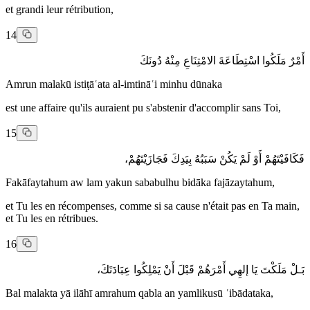
et grandi leur rétribution,
14
أَمْرٌ مَلَكُوا اسْتِطَاعَةَ الامْتِنَاعِ مِنْهُ دُونَكَ
Amrun malakū istiṭāʿata al-imtināʿi minhu dūnaka
est une affaire qu'ils auraient pu s'abstenir d'accomplir sans Toi,
15
فَكَافَيْتَهُمْ أَوْ لَمْ يَكُنْ سَبَبُهُ بِيَدِكَ فَجَازَيْتَهُمْ،
Fakāfaytahum aw lam yakun sababulhu bidāka fajāzaytahum,
et Tu les en récompenses, comme si sa cause n'était pas en Ta main,
et Tu les en rétribues.
16
بَـلْ مَلَكْتَ يَا إلهِي أَمْرَهُمْ قَبْلَ أَنْ يَمْلِكُوا عِبَادَتَكَ،
Bal malakta yā ilāhī amrahum qabla an yamlikusū ʿibādataka,