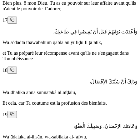
Bien plus, ô mon Dieu, Tu as eu pouvoir sur leur affaire avant qu'ils
n'aient le pouvoir de T'adorer,
17
وَأَعْدَدْتَ ثَوَابَهُمْ قَبْلَ أَنْ يُفِيضُوا فِي طَاعَتِكَ،
Wa-aʿdadta thawābahum qabla an yufīḍū fī ṭāʿatik,
et Tu as préparé leur récompense avant qu'ils ne s'engagent dans
Ton obéissance.
18
وَذَلِكَ أَنَّ سُنَّتَكَ الأِفْضَالُ،
Wa-dhālika anna sunnataká al-afḍālu,
Et cela, car Ta coutume est la profusion des bienfaits,
19
وَعَادَتَكَ الإحْسَانُ، وَسَبِيلَكَ الْعَفْوُ،
Waʿādataka al-iḥsān, wa-sabīlaka al-ʿafwu,