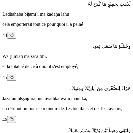
لَذَهَبَ بِجَمِيْعِ مَا كَدَحَ لَهُ
Ladhahaba bijamīʿi mā kadaḥa lahu
cela emporterait tout ce pour quoi il a peiné
44
وَجُمْلَةِ مَا سَعَى فِيهِ،
Wa-jumlatī mā saʿā fīhi,
et la totalité de ce à quoi il s'est employé,
45
جَزَاءً لِلصُّغْرى مِنْ أَيادِيْكَ وَمِنَنِكَ،
Jazāʾan lilṣṣughrā min āyādīka wa-minani ka,
en rétribution pour le moindre de Tes bienfaits et de Tes faveurs,
46
وَلَبَقِيَ رَهيناً بَيْنَ يَدَيْكَ بِسَائِرِ نِعَمِكَ