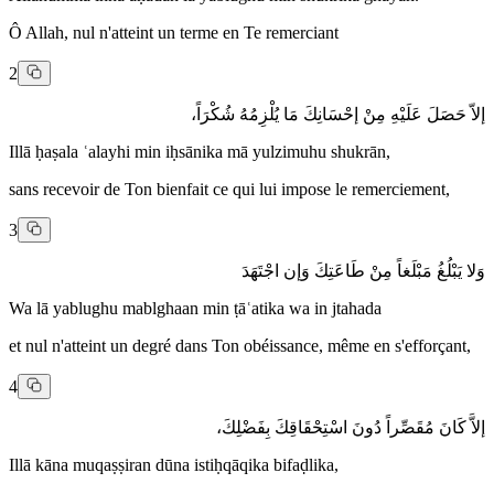
Ô Allah, nul n'atteint un terme en Te remerciant
2
إلاّ حَصَلَ عَلَيْهِ مِنْ إحْسَانِكَ مَا يُلْزِمُهُ شُكْرَاً،
Illā ḥaṣala ʿalayhi min iḥsānika mā yulzimuhu shukrān,
sans recevoir de Ton bienfait ce qui lui impose le remerciement,
3
وَلا يَبْلُغُ مَبْلَغاً مِنْ طَاعَتِكَ وَإن اجْتَهَدَ
Wa lā yablughu mablghaan min ṭāʿatika wa in jtahada
et nul n'atteint un degré dans Ton obéissance, même en s'efforçant,
4
إلاَّ كَانَ مُقَصِّراً دُونَ اسْتِحْقَاقِكَ بِفَضْلِكَ،
Illā kāna muqaṣṣiran dūna istiḥqāqika bifaḍlika,