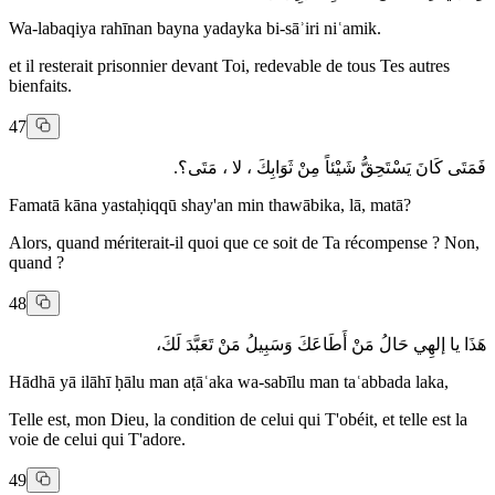
Wa-labaqiya rahīnan bayna yadayka bi-sāʾiri niʿamik.
et il resterait prisonnier devant Toi, redevable de tous Tes autres
bienfaits.
47
فَمَتَى كَانَ يَسْتَحِقُّ شَيْئاً مِنْ ثَوَابِكَ ، لا ، مَتَى؟.
Famatā kāna yastaḥiqqū shay'an min thawābika, lā, matā?
Alors, quand mériterait-il quoi que ce soit de Ta récompense ? Non,
quand ?
48
هَذَا يا إلهِي حَالُ مَنْ أَطَاعَكَ وَسَبِيلُ مَنْ تَعَبَّدَ لَكَ،
Hādhā yā ilāhī ḥālu man aṭāʿaka wa-sabīlu man taʿabbada laka,
Telle est, mon Dieu, la condition de celui qui T'obéit, et telle est la
voie de celui qui T'adore.
49