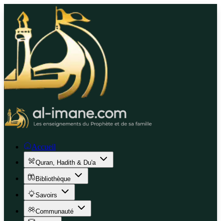
Accueil
Quran, Hadith & Du'a
Bibliothèque
Savoirs
Communauté