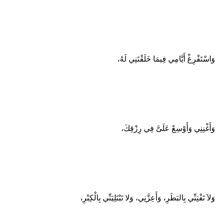
وَاسْتَفْرِغْ أَيَّامِي فِيمَا خَلَقْتَنِي لَهُ،
وَأَغْنِنِي وَأَوْسِعْ عَلَىَّ فِي رِزْقِكَ،
وَلاَ تَفْتِنِّي بِالبَطَرِ، وَأَعِزَّنِي، وَلا تَبْتَلِيَنِّي بِالْكِبْرِ،