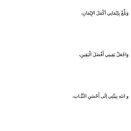
وَبَلِّغْ بِإيْمَانِي أكْمَلَ الإِيْمَانِ،
وَاجْعَلْ يَقِينِي أَفْضَلَ الْيَقِينِ،
و انتَهِ بِنِيَّتِي إلَى أَحْسَنِ النِّيَّـاتِ،