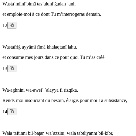
Wastaʿmilnī bimā tasʾalunī ġadan ʿanh
et emploie-moi à ce dont Tu m’interrogeras demain,
12
Wastafriġ ayyāmī fīmā khalaqtanī lahu,
et consume mes jours dans ce pour quoi Tu m’as créé.
13
Wa-aghninī wa-awsiʿ ʿalayya fī rizqika,
Rends-moi insouciant du besoin, élargis pour moi Ta subsistance,
14
Walā taftinnī bil-baṭar, waʿazzinī, walā tabtliyannī bil-kibr,