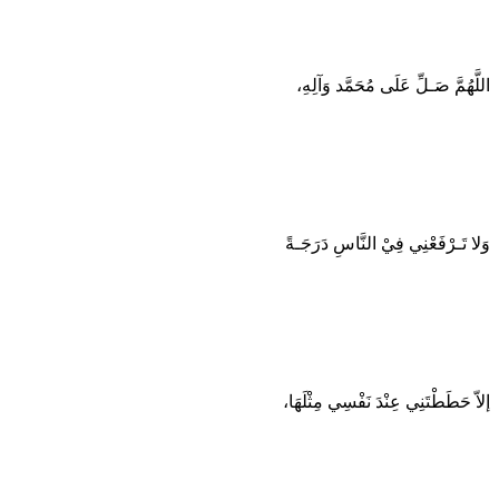
اللَّهُمَّ صَـلِّ عَلَى مُحَمَّد وَآلِهِ،
وَلا تَـرْفَعْنِي فِيْ النَّاسِ دَرَجَـةً
إلاّ حَطَطْتَنِي عِنْدَ نَفْسِي مِثْلَهَا،