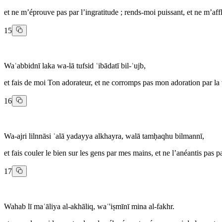
et ne m’éprouve pas par l’ingratitude ; rends-moi puissant, et ne m’affl
15
Waʿabbidnī laka wa-lā tufsid ʿibādatī bil-ʿujb,
et fais de moi Ton adorateur, et ne corromps pas mon adoration par la 
16
Wa-ajri lilnnāsi ʿalā yadayya alkhayra, walā tamḥaqhu bilmannī,
et fais couler le bien sur les gens par mes mains, et ne l’anéantis pas p
17
Wahab lī maʿāliya al-akhāliq, waʿ'iṣmīnī mina al-fakhr.