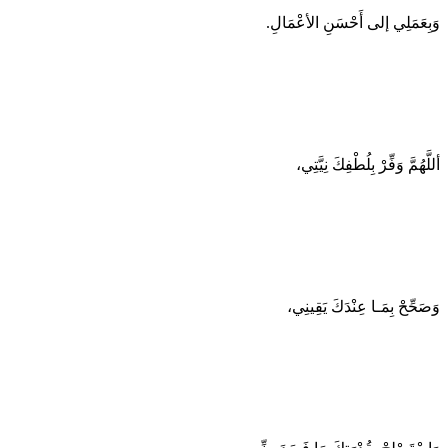
وَبِعَمَلِي إلى أَحْسَنِ الأعْمَالِ.
أللَّهُمَّ وَفِّرْ بِلُطْفِكَ نِيَّتِي،
وَصَحِّحْ بِمَـا عِنْدَكَ يَقِينِي،