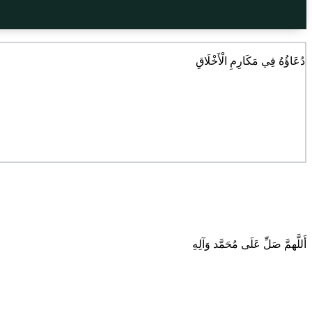
دُعَاؤُهُ فِي مَكَارِمِ الْأَخْلَاقِ
أَللَّهمَّ صَلِّ عَلَى مُحَمَّد وَآلِهِ