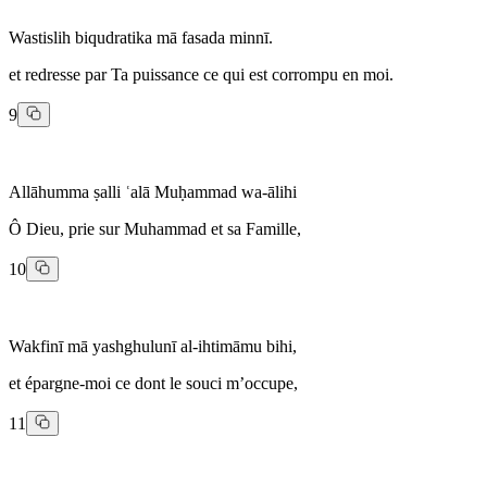
Wastislih biqudratika mā fasada minnī.
et redresse par Ta puissance ce qui est corrompu en moi.
9
Allāhumma ṣalli ʿalā Muḥammad wa-ālihi
Ô Dieu, prie sur Muhammad et sa Famille,
10
Wakfinī mā yashghulunī al-ihtimāmu bihi,
et épargne-moi ce dont le souci m’occupe,
11