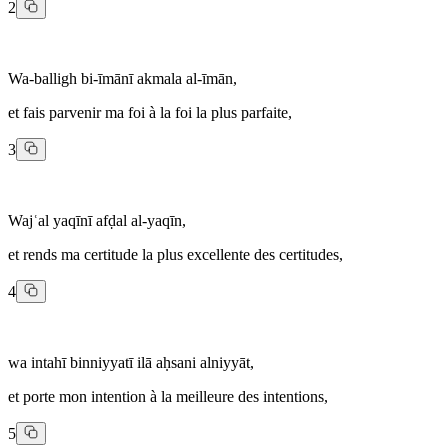
2
Wa-balligh bi-īmānī akmala al-īmān,
et fais parvenir ma foi à la foi la plus parfaite,
3
Wajʿal yaqīnī afḍal al-yaqīn,
et rends ma certitude la plus excellente des certitudes,
4
wa intahī binniyyatī ilā aḥsani alniyyāt,
et porte mon intention à la meilleure des intentions,
5