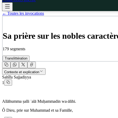
← Toutes les invocations
Sa prière sur les nobles caractèr
179
segments
Translittération
Contexte et explication
Sahîfa Sajjadiyya
1
Allāhumma ṣalli ʿalā Muḥammadin wa-ālihi.
Ô Dieu, prie sur Muhammad et sa Famille,