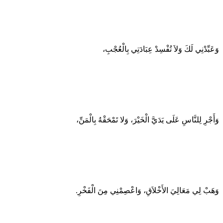
وَعَبِّدْنِي لَكَ وَلاَ تُفْسِدْ عِبَادَتِي بِالْعُجْبِ،
وَأَجْرِ لِلنَّاسِ عَلَى يَدَيَّ الْخَيْرَ، وَلا تَمْحَقْهُ بِالْمَنِّ،
وَهَبْ لِي مَعَالِيَ الأَخْلاَقِ، وَاعْصِمْنِي مِنَ الْفَخْرِ.