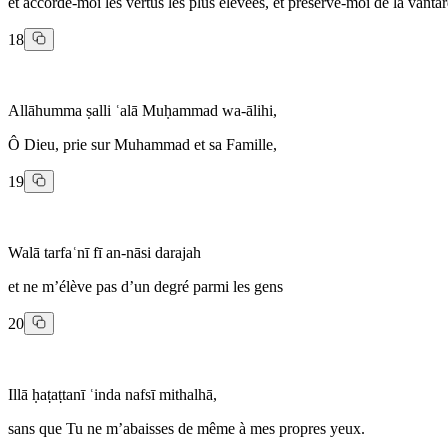
et accorde-moi les vertus les plus élevées, et préserve-moi de la vantar
18
Allāhumma ṣalli ʿalā Muḥammad wa-ālihi,
Ô Dieu, prie sur Muhammad et sa Famille,
19
Walā tarfaʿnī fī an-nāsi darajah
et ne m’élève pas d’un degré parmi les gens
20
Illā ḥaṭaṭtanī ʿinda nafsī mithalhā,
sans que Tu ne m’abaisses de même à mes propres yeux.