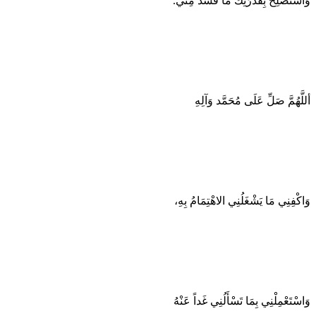
وَاسْتَصْلِحْ بِقُدْرَتِكَ مَا فَسَدَ مِنِّي.
أللَّهُمَّ صَلِّ عَلَى مُحَمَّد وَآلِهِ
وَاكْفِنِي مَا يَشْغَلُنِي الاهْتِمَامُ بِهِ،
وَاسْتَعْمِلْنِي بِمَا تَسْأَلُنِي غَداً عَنْهُ