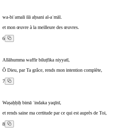
wa-biʿamali ilā aḥsani al-aʿmāl.
et mon œuvre à la meilleure des œuvres.
6
Allāhumma waffir biluṭfika niyyatī,
Ô Dieu, par Ta grâce, rends mon intention complète,
7
Waṣaḥḥiḥ bimā ʿindaka yaqīnī,
et rends saine ma certitude par ce qui est auprès de Toi,
8