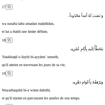
17
وَ نَصَبَ لَهُ أَمَداً مَحْدُوداً،
wa nasaba lahu amadan maḥdūdan,
et lui a établi une limite définie,
18
يَتَخَطَّأُ إلَيهِ بِأَيَّامِ عُمُرِهِ،
Yatakhaṭṭāʾu ilayhi bi-ayyāmi ʿumurih,
qu'il atteint en traversant les jours de sa vie,
19
وَيَرْهَقُهُ بِأَعْوَامِ دَهْرِهِ،
Wayarhaquhū bi-aʿwāmi dahrihī,
et qu'il rejoint en parcourant les années de son temps.