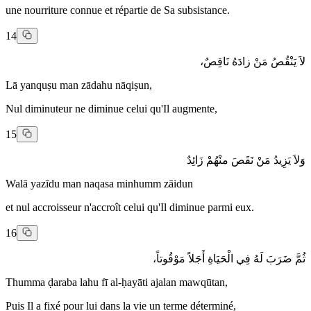
une nourriture connue et répartie de Sa subsistance.
14
لاَ يَنْقُصُ مَنْ زادَهُ نَاقِصٌ،
Lā yanquṣu man zādahu nāqiṣun,
Nul diminuteur ne diminue celui qu'Il augmente,
15
وَلاَ يَزِيدُ مَنْ نَقَصَ منْهُمْ زَائِدٌ
Walā yazīdu man naqasa minhumm zāidun
et nul accroisseur n'accroît celui qu'Il diminue parmi eux.
16
ثُمَّ ضَرَبَ لَهُ فِي الْحَيَاةِ أَجَلاً مَوْقُوتاً،
Thumma ḍaraba lahu fī al-ḥayāti ajalan mawqūtan,
Puis Il a fixé pour lui dans la vie un terme déterminé,