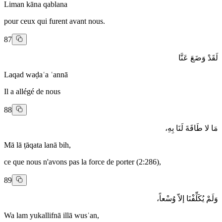
Liman kāna qablana
pour ceux qui furent avant nous.
87
لَقَدْ وَضَعَ عَنَّا
Laqad waḍaʿa ʿannā
Il a allégé de nous
88
مَا لا طَاقَةَ لَنَا بِهِ،
Mā lā ṭāqata lanā bih,
ce que nous n'avons pas la force de porter (2:286),
89
وَلَمْ يُكَلِّفْنَا إلاّ وُسْعاً،
Wa lam yukallifnā illā wusʿan,