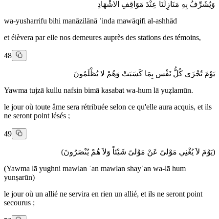
وَيُشَرِّفُ بِهِ مَنَازِلَنَا عِنْدَ مَوَاقِفِ الاشْهَادِ
wa-yusharrifu bihi manāzilānā ʿinda mawāqifi al-ashhād
et élèvera par elle nos demeures auprès des stations des témoins,
48
يَوْمَ تُجْزَى كُلُّ نَفْس بِمَا كَسَبَتْ وَهُمْ لا يُظْلَمُونَ
Yawma tujzā kullu nafsin bimā kasabat wa-hum lā yuẓlamūn.
le jour où toute âme sera rétribuée selon ce qu'elle aura acquis, et ils
ne seront point lésés ;
49
(يَوْمَ لاَ يُغْنِي مَوْلىً عَنْ مَوْلىً شَيْئاً وَلاَ هُمْ يُنْصَرُونَ)
(Yawma lā yughni mawlan ʿan mawlan shayʾan wa-lā hum
yunṣarūn)
le jour où un allié ne servira en rien un allié, et ils ne seront point
secourus ;