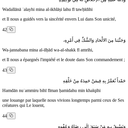
Wadallānā ʿalayhi mina al-ikhlāṣi lahu fī tawḥīdihi
et Il nous a guidés vers la sincérité envers Lui dans Son unicité,
42
وَجَنَّبَنا مِنَ الالْحَادِ وَالشَّكِّ فِي أَمْرِهِ،
Wa-jannabana mina al-ilḥād wa-al-shakk fī amrihi,
et Il nous a épargnés l'impiété et le doute dans Son commandement ;
43
حَمْداً نُعَمَّرُ بِهِ فِيمَنْ حَمِدَهُ مِنْ خَلْقِهِ
Hamdān nuʿammiru bihī fīman ḥamidahu min khalqihi
une louange par laquelle nous vivions longtemps parmi ceux de Ses
créatures qui Le louent,
44
وَنَسْبِقُ بِـهِ مَنْ سَبَقَ إلَى رِضَاهُ وَعَفْوِهِ