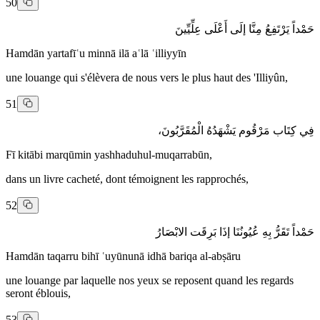
50
حَمْداً يَرْتَفِعُ مِنَّا إلَى أَعْلَى عِلِّيِّينَ
Hamdān yartafīʿu minnā ilā aʿlā ʿilliyyīn
une louange qui s'élèvera de nous vers le plus haut des 'Illiyûn,
51
فِي كِتَاب مَرْقُوم يَشْهَدُهُ الْمُقَرَّبُونَ،
Fī kitābi marqūmin yashhaduhul-muqarrabūn,
dans un livre cacheté, dont témoignent les rapprochés,
52
حَمْداً تَقَرُّ بِهِ عُيُونُنَا إذَا بَرِقَت الابْصَارُ
Hamdān taqarru bihī ʿuyūnunā idhā bariqa al-abṣāru
une louange par laquelle nos yeux se reposent quand les regards
seront éblouis,
53