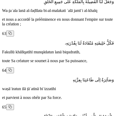
وَجَعَلَ لَنَا الفَضِيلَةَ بِالْمَلَكَةِ عَلَى جَمِيعِ الْخَلْقِ
Wa-jaʿala lanā al-faḍīlata bi-al-malakati ʿalā jamīʿi al-khalq
et nous a accordé la prééminence en nous donnant l'empire sur toute
la création ;
63
فَكُلُّ خَلِيقَتِهِ مُنْقَادَةٌ لَنَا بِقُدْرَتِهِ،
Fakullū khālīqatihī munqādatun lanā biqudratih,
toute Sa créature se soumet à nous par Sa puissance,
64
وَصَآئِرَةٌ إلَى طَاعَتِنَا بِعِزَّتِهِ
waṣāʾiratun ilā ṭāʿatinā biʿizzatihi
et parvient à nous obéir par Sa force.
65