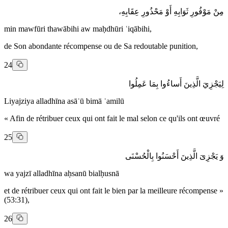
مِنْ مَوْفُورِ ثَوَابِهِ أَوْ مَحْذُورِ عِقَابِهِ،
min mawfūri thawābihi aw maḥdhūri ʿiqābihi,
de Son abondante récompense ou de Sa redoutable punition,
24
لِيَجْزِيَ الَّذِينَ أَساءُوا بِمَا عَمِلُوا
Liyajziya alladhīna asāʾū bimā ʿamilū
« Afin de rétribuer ceux qui ont fait le mal selon ce qu'ils ont œuvré
25
وَ يَجْزِىَ الَّذِينَ أَحْسَنُوا بِالْحُسْنَى
wa yajzī alladhīna aḥsanū bialḥusnā
et de rétribuer ceux qui ont fait le bien par la meilleure récompense »
(53:31),
26