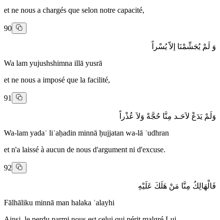
et ne nous a chargés que selon notre capacité,
90
وَ لَمْ يُجَشِّمْنَا إلاّ يُسْراً
Wa lam yujushshimna illā yusrā
et ne nous a imposé que la facilité,
91
وَلَمْ يَدَعْ لاَحَـد مِنَّا حُجَّةً وَلاَ عُذْراً
Wa-lam yadaʿ liʾaḥadin minnā ḥujjatan wa-lā ʿudhran
et n'a laissé à aucun de nous d'argument ni d'excuse.
92
فَالْهَالِكُ مِنَّا مَنْ هَلَكَ عَلَيْهِ
Fālhāliku minnā man halaka ʿalayhi
Ainsi, le perdu parmi nous est celui qui périt malgré Lui,