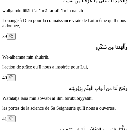
وَالْحَمْدُ لله عَلَى مَا عَرَّفَنا من نفسه
walḥamdu lillāhi ʿalā mā ʿarrafnā min nafsih
Louange à Dieu pour la connaissance vraie de Lui-même qu'Il nous
a donnée,
39
وَأَلْهَمَنَا مِنْ شُكْرِهِ
Wa-alhamnā min shukrih.
l'action de grâce qu'Il nous a inspirée pour Lui,
40
وَفَتَحَ لَنَا من أبوَابِ الْعِلْمِ بِرُبُوبِيّته
Wafataḥa lanā min abwābi alʿilmi birububiyyatihi
les portes de la science de Sa Seigneurie qu'Il nous a ouvertes,
41
وَدَلَّنَا عَلَيْهِ مِنَ الاِخْلاَصِ لَهُ فِي تَوْحِيدِهِ