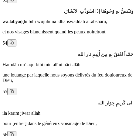
وَتَبْيَضُّ بِهِ وُجُوهُنَا إذَا اسْوَدَّتِ الابْشَارُ،
wa-tabyaḍḍu bihi wujūhunā idhā iswaddati al-abshāru,
et nos visages blanchissent quand les peaux noirciront,
54
حَمْداً نُعْتَقُ بِهِ مِنْ أَلِيمِ نار الله
Hamdān nuʿtaqu bihi min alīmi nāri -llāh
une louange par laquelle nous soyons délivrés du feu douloureux de
Dieu,
55
الى كَرِيمِ جِوَارِ اللهِ
ilā karīm jiwār allāh
pour [entrer] dans le généreux voisinage de Dieu,
56