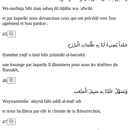
Wa-nasbiqu bihi man sabaq ilā riḍāhu wa-ʿafwihi
et par laquelle nous devancions ceux qui ont précédé vers Son
agrément et Son pardon ;
45
حَمْداً يُضِيءُ لَنَا بِهِ ظُلُمَاتِ الْبَرْزَخِ
Ḥamdan yuḍīʾu lanā bihi ẓulumāti al-barzakh.
une louange par laquelle Il illuminera pour nous les ténèbres du
Barzakh,
46
وَيُسَهِّلُ عَلَيْنَا بِهِ سَبِيلَ الْمَبْعَثِ
Wayusammilu ʿalaynā bihi sabīl al-mabʿath
et nous facilitera par elle le chemin de la Résurrection,
47