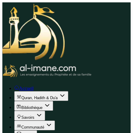
Accueil
Quran, Hadith & Du'a
Bibliothèque
Savoirs
Communauté