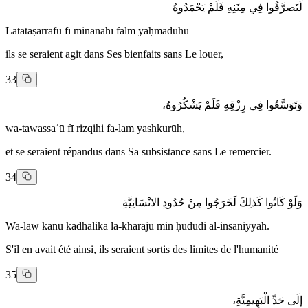
لَتَصرَّفُوا فِي مِنَنِهِ فَلَمْ يَحْمَدُوهُ
Latataṣarrafū fī minanahī falm yaḥmadūhu
ils se seraient agit dans Ses bienfaits sans Le louer,
33
وَتَوَسَّعُوا فِي رِزْقِهِ فَلَمْ يَشْكُرُوهُ،
wa-tawassaʿū fī rizqihi fa-lam yashkurūh,
et se seraient répandus dans Sa subsistance sans Le remercier.
34
وَلَوْ كَانُوا كَذلِكَ لَخَرَجُوا مِنْ حُدُودِ الانْسَانِيَّةِ
Wa-law kānū kadhālika la-kharajū min ḥudūdi al-insāniyyah.
S'il en avait été ainsi, ils seraient sortis des limites de l'humanité
35
إلَى حَدِّ الْبَهِيمِيَّةِ،