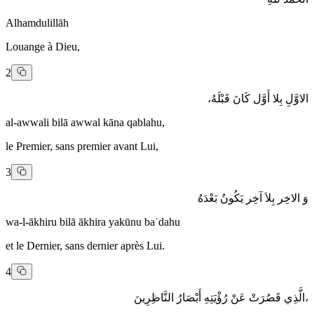
Alhamdulillāh
Louange à Dieu,
2
الاوَّلِ بِلا أَوَّل كَانَ قَبْلَهُ،
al-awwali bilā awwal kāna qablahu,
le Premier, sans premier avant Lui,
3
وَ الاخِر بِلاَ آخِر يَكُونُ بَعْدَهُ
wa-l-ākhiru bilā ākhira yakūnu baʿdahu
et le Dernier, sans dernier après Lui.
4
،الَّذِي قَصُرَتْ عَنْ رُؤْيَتِهِ أَبْصَارُ النَّاظِرِينَ