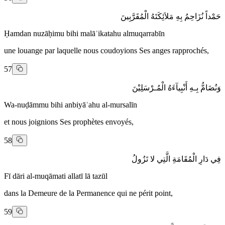
حَمْداً نُزَاحِمُ بِهِ مَلاَئِكَتَهُ الْمُقَرَّبِينَ
Ḥamdan nuzāḥimu bihi malāʾikatahu almuqarrabīn
une louange par laquelle nous coudoyions Ses anges rapprochés,
57
وَنُضَامُّ بِـهِ أَنْبِيآءَهُ الْمُـرْسَلِيْنَ
Wa-nuḍāmmu bihi anbiyāʾahu al-mursalīn
et nous joignions Ses prophètes envoyés,
58
فِي دَارِ الْمُقَامَةِ الَّتِي لا تَزُولُ
Fī dāri al-muqāmati allatī lā tazūl
dans la Demeure de la Permanence qui ne périt point,
59