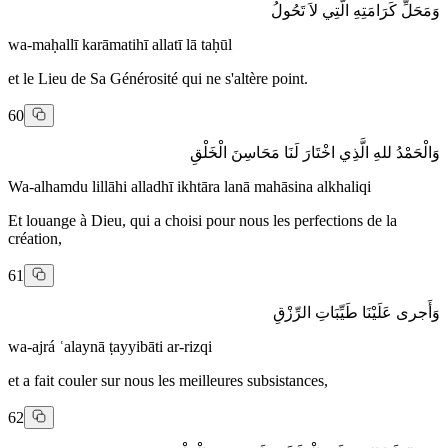
وَمَحَلِّ كَرَامَتِهِ الَّتِي لاَ تَحُولُ
wa-maḥallī karāmatihī allatī lā taḥūl
et le Lieu de Sa Générosité qui ne s'altère point.
60
وَالْحَمْدُ للهِ الَّذِي اخْتَارَ لَنَا مَحَاسِنَ الْخَلْقِ
Wa-alhamdu lillāhi alladhī ikhtāra lanā mahāsina alkhaliqi
Et louange à Dieu, qui a choisi pour nous les perfections de la
création,
61
وَأَجرى عَلَيْنَا طَيِّبَاتِ الرِّزْقِ
wa-ajrá ʿalaynā ṭayyibāti ar-rizqi
et a fait couler sur nous les meilleures subsistances,
62