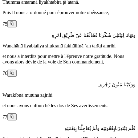
Thumma amaranā liyakhtabira ṭāʿatanā,
Puis Il nous a ordonné pour éprouver notre obéissance,
75
وَنَهَانَا لِيَبْتَلِيَ شُكْرَنَا فَخَالَفْنَا عَنْ طَرِيْقِ أمْرِهِ
Wanahānā liyabtaliya shukranā fakhālifnā ʿan ṭarīqi amrihi
et nous a interdits pour mettre à l'épreuve notre gratitude. Nous
avons alors dévié de la voie de Son commandement,
76
وَرَكِبْنا مُتُونَ زَجْرهِ ِ
Warakibnā mutūna zajrihi
et nous avons enfourché les dos de Ses avertissements.
77
فَلَم يَبْتَدِرْنابِعُقُوبَتِه وَلَمْ يُعَاجِلْنَا بِنِقْمَتِهِ