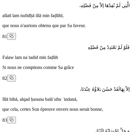
الَّتِي لَمْ نُفِدْهَا إلاّ مِنْ فَضْلِهِ،
allatī lam nufidḥā illā min faḍlihī,
que nous n'aurions obtenu que par Sa faveur.
81
فَلَوْ لَمْ نَعْتَدِدْ مِنْ فَضْلِهِ
Falaw lam naʿtadid min faḍlih
Si nous ne comptions comme Sa grâce
82
إلاّ بِهَالَقَدْ حَسُنَ بَلاؤُهُ عِنْدَنَا،
Illā bihā, alqad ḥasuna balāʾuhu ʿindanā,
que cela, certes Son épreuve envers nous serait bonne,
83
وَ جَلَّ إحْسَانُهُ إلَيْنَا،