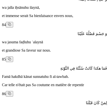
wa jalla iḥsānuhu ilaynā,
et immense serait Sa bienfaisance envers nous,
84
وَ جَسُمَ فَضْلُهُ عَلَيْنَا
wa jasuma faḍluhu ʿalaynā
et grandiose Sa faveur sur nous.
85
فَمَا هكذا كَانَتْ سُنَّتُهُ فِي التَّوْبَةِ
Famā hakdhā kānat sunnatuhu fi al-tawbah.
Car telle n'était pas Sa coutume en matière de repentir
86
لِمَنْ كَانَ قَبْلَنَا