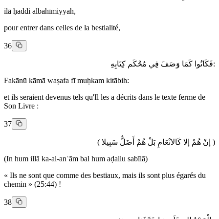
ilā ḥaddi albahīmiyyah,
pour entrer dans celles de la bestialité,
36
:فَكَانُوا كَمَا وَصَفَ فِي مُحْكَم كِتَابِهِ
Fakānū kāmā waṣafa fī muḥkam kitābih:
et ils seraient devenus tels qu'Il les a décrits dans le texte ferme de
Son Livre :
37
( إنْ هُمْ إلا كَالانْعَامِ بَلْ هُمْ أَضَلُّ سَبِيلا )
(In hum illā ka-al-anʿām bal hum aḍallu sabīlā)
« Ils ne sont que comme des bestiaux, mais ils sont plus égarés du
chemin » (25:44) !
38