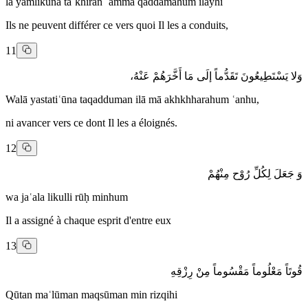
lā yamlikūna taʾkhīran ʿammā qaddamahum ilayhi
Ils ne peuvent différer ce vers quoi Il les a conduits,
11
وَلا يَسْتَطِيعُونَ تَقَدُّماً إلَى مَا أَخَّرَهُمْ عَنْهُ،
Walā yastatiʿūna taqadduman ilā mā akhkhharahum ʿanhu,
ni avancer vers ce dont Il les a éloignés.
12
وَ جَعَلَ لِكُلِّ رُوْح مِنْهُمْ
wa jaʿala likulli rūḥ minhum
Il a assigné à chaque esprit d'entre eux
13
قُوتَاً مَعْلُوماً مَقْسُوماً مِنْ رِزْقِهِ
Qūtan maʿlūman maqsūman min rizqihi