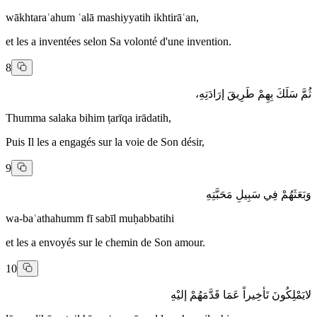
wākhtaraʿahum ʿalā mashiyyatih ikhtirāʿan,
et les a inventées selon Sa volonté d'une invention.
8
ثُمَّ سَلَكَ بِهِمْ طَرِيقَ إرَادَتِهِ،
Thumma salaka bihim ṭarīqa irādatih,
Puis Il les a engagés sur la voie de Son désir,
9
وَبَعَثَهُمْ فِي سَبِيلِ مَحَبَّتِهِ
wa-baʿathahumm fī sabīl muḥabbatihi
et les a envoyés sur le chemin de Son amour.
10
لايَمْلِكُونَ تَأخِيراً عَمَا قَدَّمَهُمْ إليْهِ