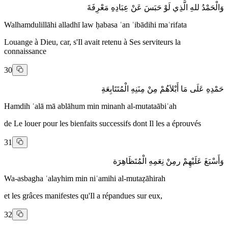
وَالْحَمْدُ للهِ الَّذِي لَوْ حَبَسَ عَنْ عِبَادِهِ مَعْرِفَةَ
Walhamdulillāhi alladhī law ḥabasa ʿan ʿibādihi maʿrifata
Louange à Dieu, car, s'Il avait retenu à Ses serviteurs la
connaissance
30
حَمْدِهِ عَلَى مَا أَبْلاَهُمْ مِنْ مِنَنِهِ الْمُتَتَابِعَةِ
Hamdih ʿalā mā ablāhum min minanh al-mutataābiʿah
de Le louer pour les bienfaits successifs dont Il les a éprouvés
31
وَأَسْبَغَ عَلَيْهِمْ رمِنْ نِعَمِهِ الْمُتَظَاهِرَة
Wa-asbagha ʿalayhim min niʿamihi al-mutaẓāhirah
et les grâces manifestes qu'Il a répandues sur eux,
32