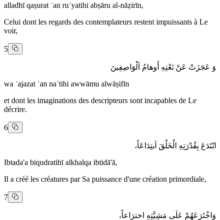
alladhī qaṣurat ʿan ruʾyatihi abṣāru al-nāẓirīn,
Celui dont les regards des contemplateurs restent impuissants à Le
voir,
5
وَ عَجَزَتْ عَنْ نَعْتِهِ أَوهامُ اَلْوَاصِفِينَ
wa ʿajazat ʿan naʿtihi awwāmu alwāṣifīn
et dont les imaginations des descripteurs sont incapables de Le
décrire.
6
ابْتَدَعَ بِقُدْرَتِهِ الْخَلْقَ اَبتِدَاعَاً،
Ibtada'a biqudratihī alkhalqa ibtidā'ā,
Il a créé les créatures par Sa puissance d'une création primordiale,
7
وَاخْتَرَعَهُمْ عَلَى مَشِيَّتِهِ اخترَاعاً،