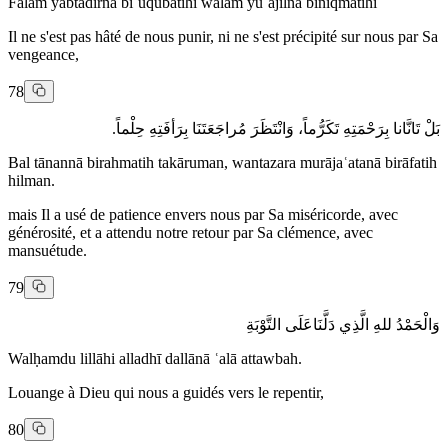
Falam yabtadirna biʿuqūbatihi walam yuʿājilna biniqmatihi
Il ne s'est pas hâté de nous punir, ni ne s'est précipité sur nous par Sa
vengeance,
78
بَلْ تَانَّانا بِرَحْمَتِهِ تَكَرُّماً، وَانْتَظَرَ مُراجَعَتَنَا بِرَأفَتِهِ حِلْماً.
Bal tānannā birahmatih takāruman, wantazara murājaʿatanā birāfatih
hilman.
mais Il a usé de patience envers nous par Sa miséricorde, avec
générosité, et a attendu notre retour par Sa clémence, avec
mansuétude.
79
وَالْحَمْدُ للهِ الَّذِي دَلَّنَاعَلَى التَّوْبَةِ
Walḥamdu lillāhi alladhī dallānā ʿalā attawbah.
Louange à Dieu qui nous a guidés vers le repentir,
80