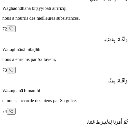
Waghadhdhānā biṭayyibāti alrrrizqi,
nous a nourris des meilleures subsistances,
72
وَأغْنانَا بِفَضْلِهِ
Wa-aghnānā bifaḍlih.
nous a enrichis par Sa faveur,
73
وَأقْنانَا بِمَنِّهِ
Wa-aqnanā bimanihi
et nous a accordé des biens par Sa grâce.
74
ثُمّ أَمَرَنَا لِيَخْتَبِرَطاعَتَنَا،