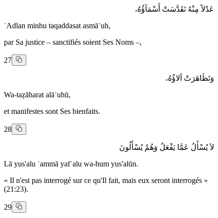
عَدْلاً مِنْهُ تَقَدَّسَتْ أَسْمَآؤُهُ،
ʿAdlan minhu taqaddasat asmāʾuh,
par Sa justice – sanctifiés soient Ses Noms –,
27
وَتَظَاهَرَتْ ألاؤُهُ،
Wa-taẓāharat alāʾuhū,
et manifestes sont Ses bienfaits.
28
لاَ يُسْأَلُ عَمَّا يَفْعَلُ وَهُمْ يُسْأَلُونَ
Lā yus'alu ʿammā yafʿalu wa-hum yus'alūn.
« Il n'est pas interrogé sur ce qu'Il fait, mais eux seront interrogés »
(21:23).
29