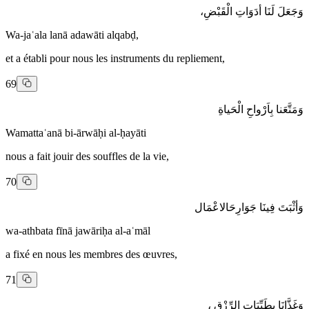
وَجَعَلَ لَنَا أدَوَاتِ الْقَبْضِ،
Wa-jaʿala lanā adawāti alqabḍ,
et a établi pour nous les instruments du repliement,
69
وَمَتَّعَنا بِاَرْواحِ الْحَياةِ
Wamattaʿanā bi-ārwāḥi al-ḥayāti
nous a fait jouir des souffles de la vie,
70
وَأثْبَتَ فِينَا جَوَارِحَالاعْمَال
wa-athbata fīnā jawāriḥa al-aʿmāl
a fixé en nous les membres des œuvres,
71
وَغَذَّانَا بِطَيِّبَاتِ الرِّزْقِ ،