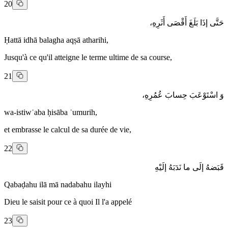
20
حَتَّى إذَا بَلَغَ أَقْصَى أَثَرِهِ،
Ḥattā idhā balagha aqṣā atharihi,
Jusqu'à ce qu'il atteigne le terme ultime de sa course,
21
وَ اسْتَوْعَبَ حِسابَ عُمُرِهِ،
wa-istiwʿaba ḥisāba ʿumurih,
et embrasse le calcul de sa durée de vie,
22
قَبَضهُ إلَى ما نَدَبَهُ إلَيْهِ
Qabaḍahu ilā mā nadabahu ilayhi
Dieu le saisit pour ce à quoi Il l'a appelé
23