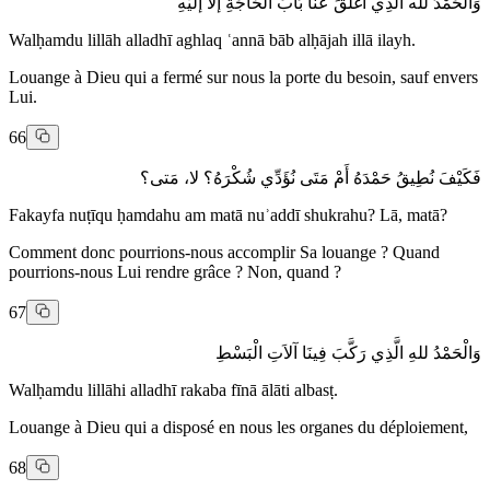
وَالْحَمْدُ لله الَّذِي أَغْلَقَ عَنَّا بَابَ الْحَّاجَةِ إلاّ إلَيْهِ
Walḥamdu lillāh alladhī aghlaq ʿannā bāb alḥājah illā ilayh.
Louange à Dieu qui a fermé sur nous la porte du besoin, sauf envers
Lui.
66
فَكَيْفَ نُطِيقُ حَمْدَهُ أَمْ مَتَى نُؤَدِّي شُكْرَهُ؟ لا، مَتى؟
Fakayfa nuṭīqu ḥamdahu am matā nuʾaddī shukrahu? Lā, matā?
Comment donc pourrions-nous accomplir Sa louange ? Quand
pourrions-nous Lui rendre grâce ? Non, quand ?
67
وَالْحَمْدُ للهِ الَّذِي رَكَّبَ فِينَا آلاَتِ الْبَسْطِ
Walḥamdu lillāhi alladhī rakaba fīnā ālāti albasṭ.
Louange à Dieu qui a disposé en nous les organes du déploiement,
68