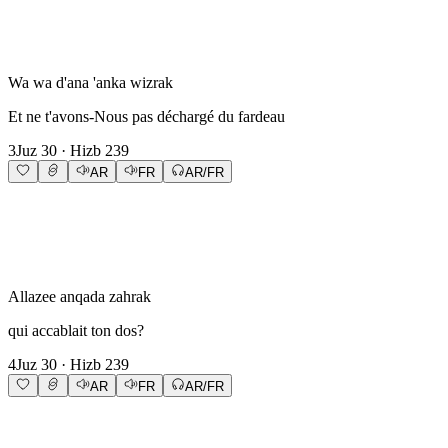
Wa wa d'ana 'anka wizrak
Et ne t'avons-Nous pas déchargé du fardeau
3
Juz
30
· Hizb
239
AR
FR
AR/FR
Allazee anqada zahrak
qui accablait ton dos?
4
Juz
30
· Hizb
239
AR
FR
AR/FR