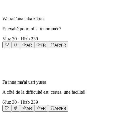
Wa raf 'ana laka zikrak
Et exalté pour toi ta renommée?
5
Juz
30
· Hizb
239
AR
FR
AR/FR
Fa inna ma'al usri yusra
A côté de la difficulté est, certes, une facilité!
6
Juz
30
· Hizb
239
AR
FR
AR/FR