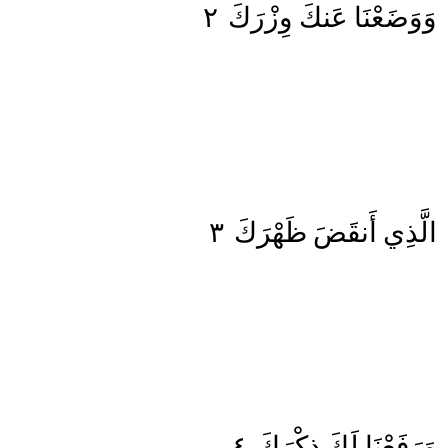
٢
وِزْرَكَ
عَنكَ
وَوَضَعْنَا
٣
ظَهْرَكَ
أَنقَضَ
الَّذِي
٤
ذِكْرَكَ
لَكَ
وَرَفَعْنَا