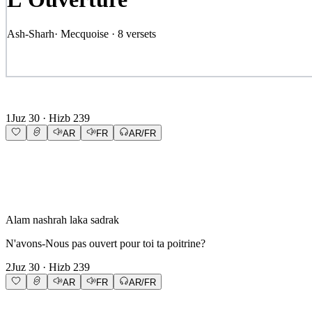
Ash-Sharh
·
Mecquoise
·
8
versets
1
Juz
30
· Hizb
239
AR
FR
AR/FR
Alam nashrah laka sadrak
N'avons-Nous pas ouvert pour toi ta poitrine?
2
Juz
30
· Hizb
239
AR
FR
AR/FR