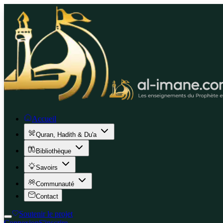
Accueil
Quran, Hadith & Du'a
Bibliothèque
Savoirs
Communauté
Contact
Soutenir le projet
Connexion
S'inscrire