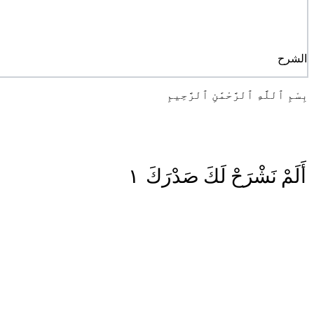
الشرح
بِسْمِ ٱللَّهِ ٱلرَّحْمَٰنِ ٱلرَّحِيمِ
١
صَدْرَكَ
لَكَ
نَشْرَحْ
أَلَمْ