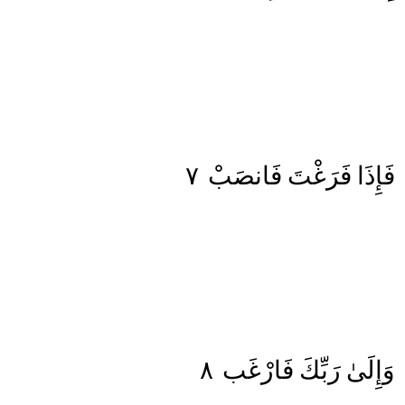
٧
فَانصَبْ
فَرَغْتَ
فَإِذَا
٨
فَارْغَب
رَبِّكَ
وَإِلَىٰ