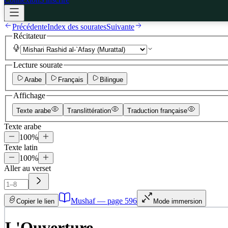
Précédente
Index des sourates
Suivante
Récitateur
Lecture sourate
Arabe
Français
Bilingue
Affichage
Texte arabe
Translittération
Traduction française
Texte arabe
100
%
Texte latin
100
%
Aller au verset
Mushaf — page
596
Copier le lien
Mode immersion
L'Ouverture