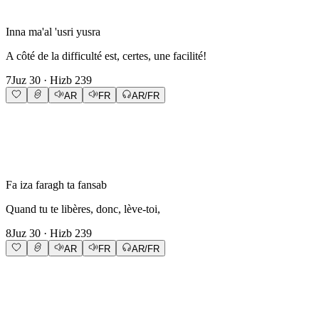
Inna ma'al 'usri yusra
A côté de la difficulté est, certes, une facilité!
7
Juz
30
· Hizb
239
AR
FR
AR/FR
Fa iza faragh ta fansab
Quand tu te libères, donc, lève-toi,
8
Juz
30
· Hizb
239
AR
FR
AR/FR