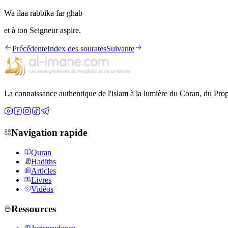
Wa ilaa rabbika far ghab
et à ton Seigneur aspire.
Précédente
Index des sourates
Suivante
La connaissance authentique de l'islam à la lumière du Coran, du Prop
Navigation rapide
Quran
Hadiths
Articles
Livres
Vidéos
Ressources