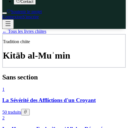
Contact
Soutenir le projet
Connexion
S'inscrire
←
Tous les livres chiites
Tradition chiite
Kitāb al-Muʾmin
Sans section
1
La Sévérité des Afflictions d'un Croyant
50
traduits
2