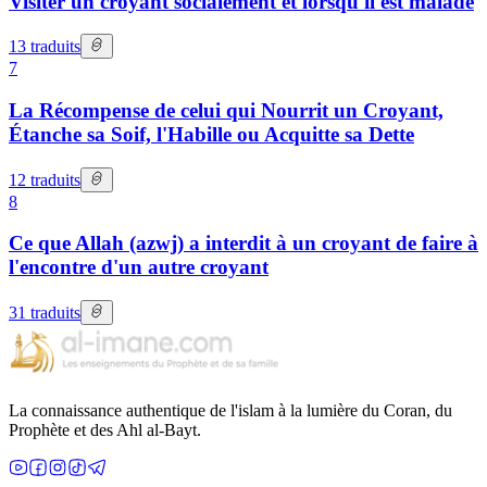
Visiter un croyant socialement et lorsqu'il est malade
13
traduits
7
La Récompense de celui qui Nourrit un Croyant,
Étanche sa Soif, l'Habille ou Acquitte sa Dette
12
traduits
8
Ce que Allah (azwj) a interdit à un croyant de faire à
l'encontre d'un autre croyant
31
traduits
La connaissance authentique de l'islam à la lumière du Coran, du
Prophète et des Ahl al-Bayt.