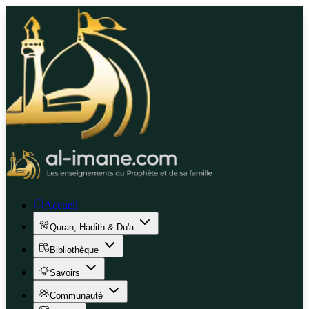
Accueil
Quran, Hadith & Du'a
Bibliothèque
Savoirs
Communauté