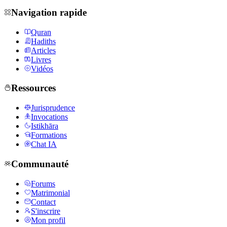
Navigation rapide
Quran
Hadiths
Articles
Livres
Vidéos
Ressources
Jurisprudence
Invocations
Istikhāra
Formations
Chat IA
Communauté
Forums
Matrimonial
Contact
S'inscrire
Mon profil