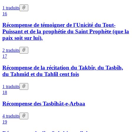
1
traduits
16
Récompense de témoigner de l'Unicité du Tout-
Puissant et de la prophétie du Saint Prophète (que la
paix soit sur lui).
2
traduits
17
Récompense de la récitation du Takbîr, du Tasbîh,
du Tahmîd et du Tahlîl cent fois
1
traduits
18
Récompense des Tasbîhât-e-Arbaa
4
traduits
19