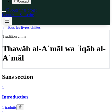
Contact
Soutenir le projet
Connexion
S'inscrire
←
Tous les livres chiites
Tradition chiite
Thawāb al-Aʿmāl wa ʿiqāb al-
Aʿmāl
Sans section
1
Introduction
1
traduits