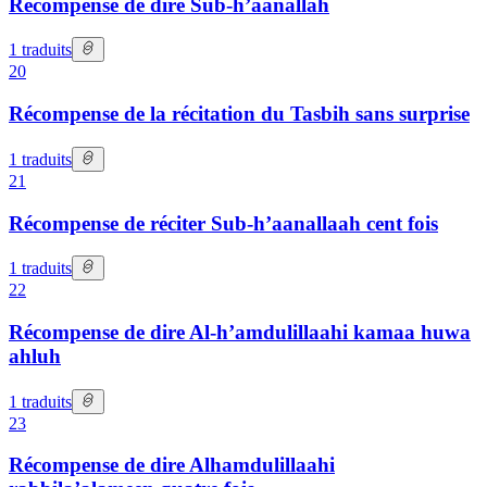
Récompense de dire Sub-h’aanallah
1
traduits
20
Récompense de la récitation du Tasbih sans surprise
1
traduits
21
Récompense de réciter Sub-h’aanallaah cent fois
1
traduits
22
Récompense de dire Al-h’amdulillaahi kamaa huwa
ahluh
1
traduits
23
Récompense de dire Alhamdulillaahi