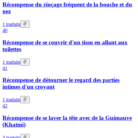
Récompense du rinçage fréquent de la bouche et du
nez
1
traduits
40
Récompense de se couvrir d'un tissu en allant aux
toilettes
1
traduits
41
Récompense de détourner le regard des parties
intimes d'un croyant
1
traduits
42
Récompense de se laver la tête avec de la Guimauve
(Khatmi)
3
traduits