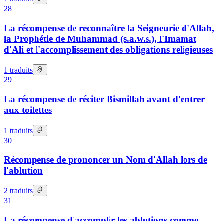
28
La récompense de reconnaître la Seigneurie d'Allah,
la Prophétie de Muhammad (s.a.w.s.), l'Imamat
d'Ali et l'accomplissement des obligations religieuses
1
traduits
29
La récompense de réciter Bismillah avant d'entrer
aux toilettes
1
traduits
30
Récompense de prononcer un Nom d'Allah lors de
l'ablution
2
traduits
31
La récompense d'accomplir les ablutions comme