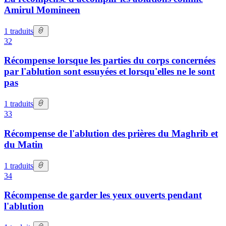
Amirul Momineen
1
traduits
32
Récompense lorsque les parties du corps concernées
par l'ablution sont essuyées et lorsqu'elles ne le sont
pas
1
traduits
33
Récompense de l'ablution des prières du Maghrib et
du Matin
1
traduits
34
Récompense de garder les yeux ouverts pendant
l'ablution