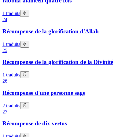
rabbila’alameen quatre fois
1
traduits
24
Récompense de la glorification d'Allah
1
traduits
25
Récompense de la glorification de la Divinité
1
traduits
26
Récompense d'une personne sage
2
traduits
27
Récompense de dix vertus
1
traduits