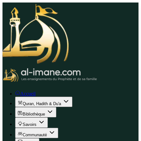
Accueil
Quran, Hadith & Du'a
Bibliothèque
Savoirs
Communauté