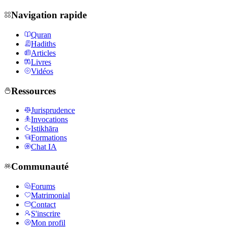
Navigation rapide
Quran
Hadiths
Articles
Livres
Vidéos
Ressources
Jurisprudence
Invocations
Istikhāra
Formations
Chat IA
Communauté
Forums
Matrimonial
Contact
S'inscrire
Mon profil