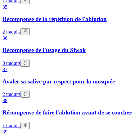
1
traduits
35
Récompense de la répétition de l'ablution
2
traduits
36
Récompense de l'usage du Siwak
3
traduits
37
Avaler sa salive par respect pour la mosquée
2
traduits
38
Récompense de faire l'ablution avant de se coucher
1
traduits
39