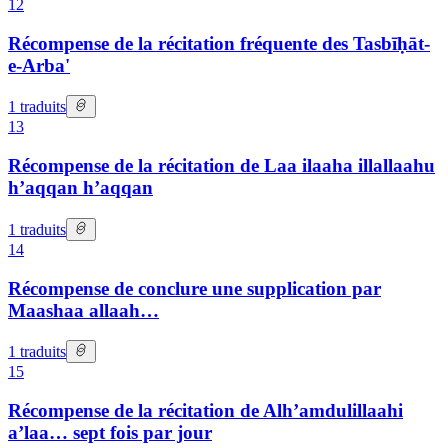
12
Récompense de la récitation fréquente des Tasbīḥāt-
e-Arba'
1
traduits
13
Récompense de la récitation de Laa ilaaha illallaahu
h’aqqan h’aqqan
1
traduits
14
Récompense de conclure une supplication par
Maashaa allaah…
1
traduits
15
Récompense de la récitation de Alh’amdulillaahi
a’laa… sept fois par jour