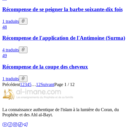
Récompense de se peigner la barbe soixante-dix fois
1
traduits
48
Récompense de l'application de l'Antimoine (Surma)
4
traduits
49
Récompense de la coupe des cheveux
1
traduits
Précédent
1
2
3
4
5
…
12
Suivant
Page
1
/
12
La connaissance authentique de l'islam à la lumière du Coran, du
Prophète et des Ahl al-Bayt.