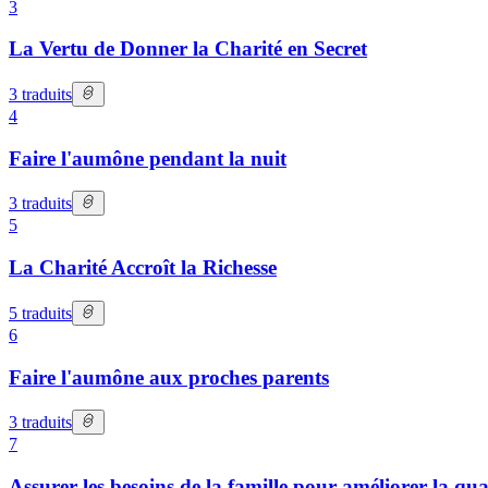
3
La Vertu de Donner la Charité en Secret
3
traduits
4
Faire l'aumône pendant la nuit
3
traduits
5
La Charité Accroît la Richesse
5
traduits
6
Faire l'aumône aux proches parents
3
traduits
7
Assurer les besoins de la famille pour améliorer la qual