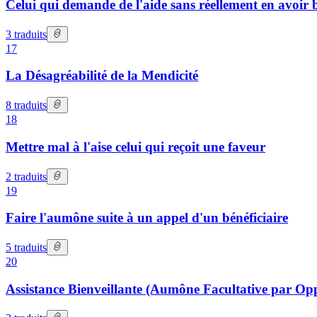
Celui qui demande de l'aide sans réellement en avoir 
3
traduits
17
La Désagréabilité de la Mendicité
8
traduits
18
Mettre mal à l'aise celui qui reçoit une faveur
2
traduits
19
Faire l'aumône suite à un appel d'un bénéficiaire
5
traduits
20
Assistance Bienveillante (Aumône Facultative par Opp