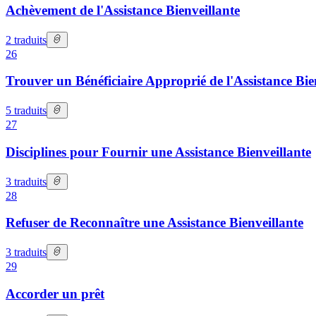
Achèvement de l'Assistance Bienveillante
2
traduits
26
Trouver un Bénéficiaire Approprié de l'Assistance Bie
5
traduits
27
Disciplines pour Fournir une Assistance Bienveillante
3
traduits
28
Refuser de Reconnaître une Assistance Bienveillante
3
traduits
29
Accorder un prêt