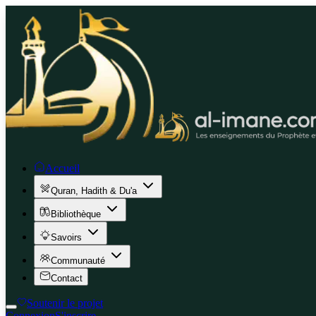
Accueil
Quran, Hadith & Du'a
Bibliothèque
Savoirs
Communauté
Contact
Soutenir le projet
Connexion
S'inscrire