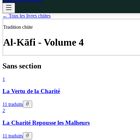
←
Tous les livres chiites
Tradition chiite
Al-Kāfi - Volume 4
Sans section
1
La Vertu de la Charité
11
traduits
2
La Charité Repousse les Malheurs
11
traduits