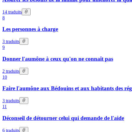
14
traduits
8
Les personnes à charge
3
traduits
9
Donner l'aumône à ceux qu'on ne connaît pas
2
traduits
10
Faire l'aumône aux Bédouins et aux habitants des rég
3
traduits
11
Déconseil de détourner celui qui demande de l'aide
6
traduits