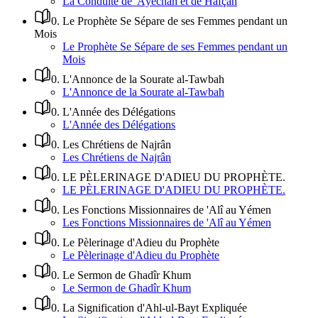
La Conduite de 'Âyechah et de Hafçah
0
.
Le Prophète Se Sépare de ses Femmes pendant un
Mois
Le Prophète Se Sépare de ses Femmes pendant un
Mois
0
.
L'Annonce de la Sourate al-Tawbah
L'Annonce de la Sourate al-Tawbah
0
.
L'Année des Délégations
L'Année des Délégations
0
.
Les Chrétiens de Najrân
Les Chrétiens de Najrân
0
.
LE PÈLERINAGE D'ADIEU DU PROPHÈTE.
LE PÈLERINAGE D'ADIEU DU PROPHÈTE.
0
.
Les Fonctions Missionnaires de 'Alî au Yémen
Les Fonctions Missionnaires de 'Alî au Yémen
0
.
Le Pèlerinage d'Adieu du Prophète
Le Pèlerinage d'Adieu du Prophète
0
.
Le Sermon de Ghadîr Khum
Le Sermon de Ghadîr Khum
0
.
La Signification d'Ahl-ul-Bayt Expliquée