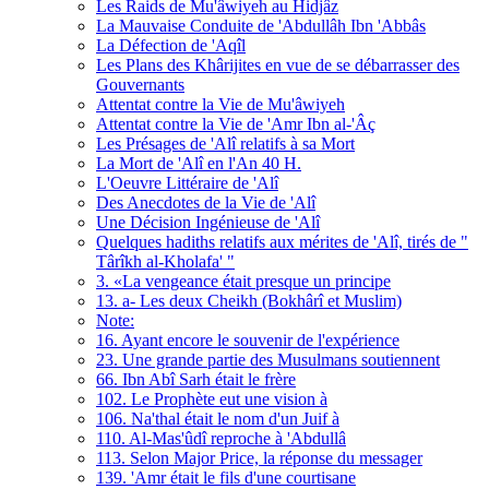
Les Raids de Mu'âwiyeh au Hidjâz
La Mauvaise Conduite de 'Abdullâh Ibn 'Abbâs
La Défection de 'Aqîl
Les Plans des Khârijites en vue de se débarrasser des
Gouvernants
Attentat contre la Vie de Mu'âwiyeh
Attentat contre la Vie de 'Amr Ibn al-'Âç
Les Présages de 'Alî relatifs à sa Mort
La Mort de 'Alî en l'An 40 H.
L'Oeuvre Littéraire de 'Alî
Des Anecdotes de la Vie de 'Alî
Une Décision Ingénieuse de 'Alî
Quelques hadiths relatifs aux mérites de 'Alî, tirés de "
Târîkh al-Kholafa' "
3. «La vengeance était presque un principe
13. a- Les deux Cheikh (Bokhârî et Muslim)
Note:
16. Ayant encore le souvenir de l'expérience
23. Une grande partie des Musulmans soutiennent
66. Ibn Abî Sarh était le frère
102. Le Prophète eut une vision à
106. Na'thal était le nom d'un Juif à
110. Al-Mas'ûdî reproche à 'Abdullâ
113. Selon Major Price, la réponse du messager
139. 'Amr était le fils d'une courtisane