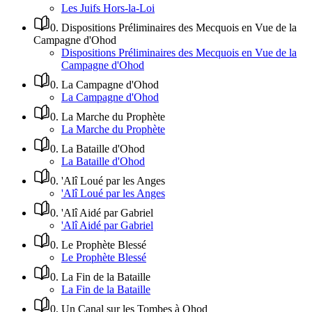
Les Juifs Hors-la-Loi
0
.
Dispositions Préliminaires des Mecquois en Vue de la
Campagne d'Ohod
Dispositions Préliminaires des Mecquois en Vue de la
Campagne d'Ohod
0
.
La Campagne d'Ohod
La Campagne d'Ohod
0
.
La Marche du Prophète
La Marche du Prophète
0
.
La Bataille d'Ohod
La Bataille d'Ohod
0
.
'Alî Loué par les Anges
'Alî Loué par les Anges
0
.
'Alî Aidé par Gabriel
'Alî Aidé par Gabriel
0
.
Le Prophète Blessé
Le Prophète Blessé
0
.
La Fin de la Bataille
La Fin de la Bataille
0
.
Un Canal sur les Tombes à Ohod