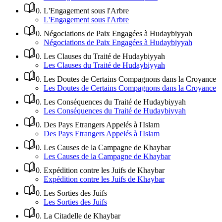
0
.
L'Engagement sous l'Arbre
L'Engagement sous l'Arbre
0
.
Négociations de Paix Engagées à Hudaybiyyah
Négociations de Paix Engagées à Hudaybiyyah
0
.
Les Clauses du Traité de Hudaybiyyah
Les Clauses du Traité de Hudaybiyyah
0
.
Les Doutes de Certains Compagnons dans la Croyance
Les Doutes de Certains Compagnons dans la Croyance
0
.
Les Conséquences du Traité de Hudaybiyyah
Les Conséquences du Traité de Hudaybiyyah
0
.
Des Pays Etrangers Appelés à l'Islam
Des Pays Etrangers Appelés à l'Islam
0
.
Les Causes de la Campagne de Khaybar
Les Causes de la Campagne de Khaybar
0
.
Expédition contre les Juifs de Khaybar
Expédition contre les Juifs de Khaybar
0
.
Les Sorties des Juifs
Les Sorties des Juifs
0
.
La Citadelle de Khaybar