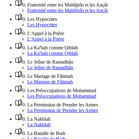
0
.
Fraternité entre les Muhâjirîn et les Ançâr
Fraternité entre les Muhâjirîn et les Ançâr
0
.
Les Hypocrites
Les Hypocrites
0
.
L'Appel à la Prière
L'Appel à la Prière
0
.
La Ka'bah comme Qiblah
La Ka'bah comme Qiblah
0
.
Le Jeûne de Ramadhân
Le Jeûne de Ramadhân
0
.
Le Mariage de Fâtimah
Le Mariage de Fâtimah
0
.
Les Préoccupations de Mohammad
Les Préoccupations de Mohammad
0
.
La Permission de Prendre les Armes
La Permission de Prendre les Armes
0
.
La Nakhlah
La Nakhlah
0
.
La Bataille de Badr
La Bataille de Badr