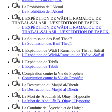
0
.
La Prohibition de l'Alcool
La Prohibition de l'Alcool
0
.
L'EXPÉDITION DE WÂDI-L-RAMAL OU DE
THÂT-AL-SALÂSIL. L'EXPÉDITION DE TABÛK.
L'EXPÉDITION DE WÂDI-L-RAMAL OU DE
THÂT-AL-SALÂSIL. L'EXPÉDITION DE TABÛK.
0
.
La Soumission des Banî Thaqîf
La Soumission des Banî Thaqîf
0
.
L'Expédition de Wâdi-l-Ramal ou de Thât-al-Salâsil
L'Expédition de Wâdi-l-Ramal ou de Thât-al-Salâsil
0
.
L'Expédition de Tabûk
L'Expédition de Tabûk
0
.
Conspiration contre la Vie du Prophète
Conspiration contre la Vie du Prophète
0
.
La Destruction du Masjid al-Dherâr
La Destruction du Masjid al-Dherâr
0
.
La Mort de 'Abdullâh B. Obay, l'Hypocrite
La Mort de 'Abdullâh B. Obay, l'Hypocrite
0
.
La Conduite de 'Âyechah et de Hafçah