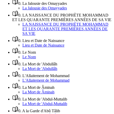
0
.
La Jalousie des Omayyades
La Jalousie des Omayyades
0
.
LA NAISSANCE DU PROPHÈTE MOHAMMAD
ET LES QUARANTE PREMIÈRES ANNÉES DE SA VIE
LA NAISSANCE DU PROPHÈTE MOHAMMAD
ET LES QUARANTE PREMIÈRES ANNÉES DE
SA VIE
0
.
Lieu et Date de Naissance
Lieu et Date de Naissance
0
.
Le Nom
Le Nom
0
.
La Mort de 'Abdullâh
La Mort de 'Abdullâh
0
.
L'Allaitement de Mohammad
L'Allaitement de Mohammad
0
.
La Mort de Âminah
La Mort de Âminah
0
.
La Mort de 'Abdul-Muttalib
La Mort de 'Abdul-Muttalib
0
.
A la Garde d'Abû Tâlib