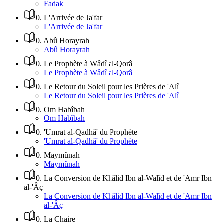
Fadak
0
.
L'Arrivée de Ja'far
L'Arrivée de Ja'far
0
.
Abû Horayrah
Abû Horayrah
0
.
Le Prophète à Wâdî al-Qorâ
Le Prophète à Wâdî al-Qorâ
0
.
Le Retour du Soleil pour les Prières de 'Alî
Le Retour du Soleil pour les Prières de 'Alî
0
.
Om Habîbah
Om Habîbah
0
.
'Umrat al-Qadhâ' du Prophète
'Umrat al-Qadhâ' du Prophète
0
.
Maymûnah
Maymûnah
0
.
La Conversion de Khâlid Ibn al-Walîd et de 'Amr Ibn
al-'Âç
La Conversion de Khâlid Ibn al-Walîd et de 'Amr Ibn
al-'Âç
0
.
La Chaire