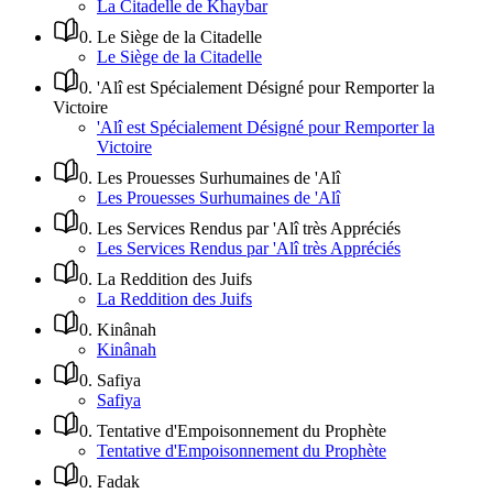
La Citadelle de Khaybar
0
.
Le Siège de la Citadelle
Le Siège de la Citadelle
0
.
'Alî est Spécialement Désigné pour Remporter la
Victoire
'Alî est Spécialement Désigné pour Remporter la
Victoire
0
.
Les Prouesses Surhumaines de 'Alî
Les Prouesses Surhumaines de 'Alî
0
.
Les Services Rendus par 'Alî très Appréciés
Les Services Rendus par 'Alî très Appréciés
0
.
La Reddition des Juifs
La Reddition des Juifs
0
.
Kinânah
Kinânah
0
.
Safiya
Safiya
0
.
Tentative d'Empoisonnement du Prophète
Tentative d'Empoisonnement du Prophète
0
.
Fadak