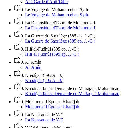
A la Garde d'Abû Tâlib
0
.
Le Voyage de Mohammad en Syrie
Le Voyage de Mohammad en Syrie
0
.
La Disposition d'Esprit de Mohammad
La Disposition d'Esprit de Mohammad
0
.
La Guerre de Sacrilège (585 ap. J. -C.)
La Guerre de Sacrilège (585 ap. J. -C.)
0
.
Hilf al-Fudhûl (595 ap. J. -C.)
Hilf al-Fudhûl (595 ap. J. -C.)
0
.
Al-Amîn
Al-Amîn
0
.
Khadîjah (595 A. -J.)
Khadîjah (595 A. -J.)
0
.
Khadîjah fait sa Demande en Mariage à Mohammad
Khadîjah fait sa Demande en Mariage à Mohammad
0
.
Mohammad Épouse Khadîjah
Mohammad Épouse Khadîjah
0
.
La Naissance de 'Alî
La Naissance de 'Alî
0
.
'Alî Adopté par Mohammad