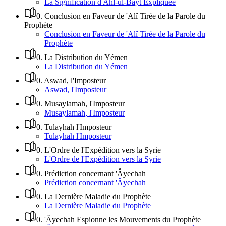
La Signification d'Ahl-ul-Bayt Expliquée
0
.
Conclusion en Faveur de 'Alî Tirée de la Parole du
Prophète
Conclusion en Faveur de 'Alî Tirée de la Parole du
Prophète
0
.
La Distribution du Yémen
La Distribution du Yémen
0
.
Aswad, l'Imposteur
Aswad, l'Imposteur
0
.
Musaylamah, l'Imposteur
Musaylamah, l'Imposteur
0
.
Tulayhah l'Imposteur
Tulayhah l'Imposteur
0
.
L'Ordre de l'Expédition vers la Syrie
L'Ordre de l'Expédition vers la Syrie
0
.
Prédiction concernant 'Âyechah
Prédiction concernant 'Âyechah
0
.
La Dernière Maladie du Prophète
La Dernière Maladie du Prophète
0
.
'Âyechah Espionne les Mouvements du Prophète