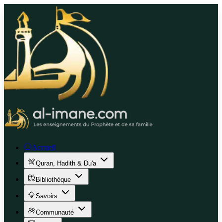
Accueil
Quran, Hadith & Du'a
Bibliothèque
Savoirs
Communauté