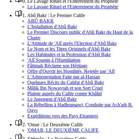
0
.
Le Lavage Rituel et l'Enterrement du Prophète
Le Lavage Rituel et l'Enterrement du Prophète
1
.
Abû Bakr : Le Premier Calife
ABÛ BAKR
L'Installation d'Abû Bakr
Le Premier Discours public d'Abû Bakr du Haut de la
Chaire
L'Attitude de 'Alî après l'Election d'Abû Bakr
Le Nom et les Titres Originels d'Abû Bakr
Les Habitudes et la Profession d'Abû Bakr
'Alî Soumis à l'Humiliation
Fâtimah Réclame son Héritage
Offre d'Ouvrir les Hostilités, Rejetée par 'Alî
L'Admonestation Faite par al-Hassan
Quelques Récits du Califat d'Abû Bakr
Mâlik Ibn Nowayrah et son Sort Cruel
Plainte auprès du Calife contre Khâlid
Le Jugement d'Abû Bakr
La Rébellion à Hadhramawt, Conduite par Ach'ath B.
Qays
Expéditions vers des Pays Etrangers
2
.
'Omar : Le Deuxième Calife
'OMAR, LE DEUXIÈME CALIFE
3
.
'Othmân : Le Troisième Calife