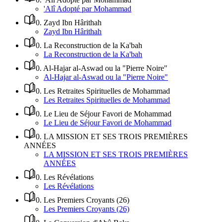
'Alî Adopté par Mohammad
0
.
Zayd Ibn Hârithah
Zayd Ibn Hârithah
0
.
La Reconstruction de la Ka'bah
La Reconstruction de la Ka'bah
0
.
Al-Hajar al-Aswad ou la "Pierre Noire"
Al-Hajar al-Aswad ou la "Pierre Noire"
0
.
Les Retraites Spirituelles de Mohammad
Les Retraites Spirituelles de Mohammad
0
.
Le Lieu de Séjour Favori de Mohammad
Le Lieu de Séjour Favori de Mohammad
0
.
LA MISSION ET SES TROIS PREMIÈRES
ANNÉES
LA MISSION ET SES TROIS PREMIÈRES
ANNÉES
0
.
Les Révélations
Les Révélations
0
.
Les Premiers Croyants (26)
Les Premiers Croyants (26)