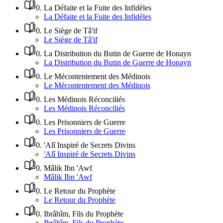
0
.
La Défaite et la Fuite des Infidèles
La Défaite et la Fuite des Infidèles
0
.
Le Siège de Tâ'if
Le Siège de Tâ'if
0
.
La Distribution du Butin de Guerre de Honayn
La Distribution du Butin de Guerre de Honayn
0
.
Le Mécontentement des Médinois
Le Mécontentement des Médinois
0
.
Les Médinois Réconciliés
Les Médinois Réconciliés
0
.
Les Prisonniers de Guerre
Les Prisonniers de Guerre
0
.
'Alî Inspiré de Secrets Divins
'Alî Inspiré de Secrets Divins
0
.
Mâlik Ibn 'Awf
Mâlik Ibn 'Awf
0
.
Le Retour du Prophète
Le Retour du Prophète
0
.
Ibrâhîm, Fils du Prophète
Ibrâhîm, Fils du Prophète