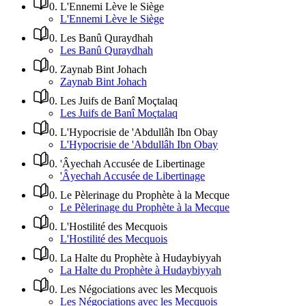
0
.
L'Ennemi Lève le Siège
L'Ennemi Lève le Siège
0
.
Les Banû Quraydhah
Les Banû Quraydhah
0
.
Zaynab Bint Johach
Zaynab Bint Johach
0
.
Les Juifs de Banî Moçtalaq
Les Juifs de Banî Moçtalaq
0
.
L'Hypocrisie de 'Abdullâh Ibn Obay
L'Hypocrisie de 'Abdullâh Ibn Obay
0
.
'Âyechah Accusée de Libertinage
'Âyechah Accusée de Libertinage
0
.
Le Pèlerinage du Prophète à la Mecque
Le Pèlerinage du Prophète à la Mecque
0
.
L'Hostilité des Mecquois
L'Hostilité des Mecquois
0
.
La Halte du Prophète à Hudaybiyyah
La Halte du Prophète à Hudaybiyyah
0
.
Les Négociations avec les Mecquois
Les Négociations avec les Mecquois