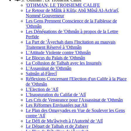
'OTHMAN, LE TROISIEME CALIFE
Le Retour de Mâlik à Kûfa; Abû Mûsâ Al-Ach'arî,
Nommé Gouverneur
Les Gens Prennent Conscience de la Faiblesse de
'Othmân
Les Dénégations de 'Othmân à propos de la Lettre
Perfide
La Part de 'Âyechah dans l'Incitation au mauvais
Traitement Réservé à 'Othmân
L'Attitude Violente contre 'Othmân
Le Blocus du Palais de 'Othmân
La Collusion de Talhah avec les Insurgés
L'Assassinat de 'Othmân
Salmân al-Fârecî
Réflexions Concernant l'Election d'un Calife à la Place
de 'Othmân
L'Election de 'Alî
L'Inauguration du Califat de 'Alî
Les Cris de Vengeance pour l'Assassinat de 'Othmân
Les Réformes Envisagées par Ali
Le Plan des Omayyades en Vue de Soulever les Gens
contre 'Alî
Le Défi de Mu'âwiyeh à l'Autorité de 'Alî
Le Départ de Talhah et de Zubayr