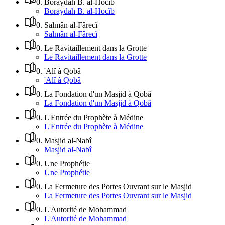
0
.
Boraydah B. al-Hocîb
Boraydah B. al-Hocîb
0
.
Salmân al-Fârecî
Salmân al-Fârecî
0
.
Le Ravitaillement dans la Grotte
Le Ravitaillement dans la Grotte
0
.
'Alî à Qobâ
'Alî à Qobâ
0
.
La Fondation d'un Masjid à Qobâ
La Fondation d'un Masjid à Qobâ
0
.
L'Entrée du Prophète à Médine
L'Entrée du Prophète à Médine
0
.
Masjid al-Nabî
Masjid al-Nabî
0
.
Une Prophétie
Une Prophétie
0
.
La Fermeture des Portes Ouvrant sur le Masjid
La Fermeture des Portes Ouvrant sur le Masjid
0
.
L'Autorité de Mohammad
L'Autorité de Mohammad