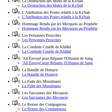
0
.
La Destruction des Idoles de la Ka'bah
La Destruction des Idoles de la Ka'bah
0
.
L'Attribution des Postes relatifs à la Ka'bah
L'Attribution des Postes relatifs à la Ka'bah
0
.
Hommage Rendu par les Mecquois au Prophète
Hommage Rendu par les Mecquois au Prophète
0
.
Les Personnes Proscrites
Les Personnes Proscrites
0
.
La Conduite Cruelle de Khâlid
La Conduite Cruelle de Khâlid
0
.
'Alî Énvoyé pour Réparer l'Effusion de Sang
'Alî Énvoyé pour Réparer l'Effusion de Sang
0
.
La Bataille de Honayn
La Bataille de Honayn
0
.
La Fuite des Musulmans
La Fuite des Musulmans
0
.
Les Sarcasmes des Mecquois
Les Sarcasmes des Mecquois
0
.
Le Retour des Compagnons
Le Retour des Compagnons