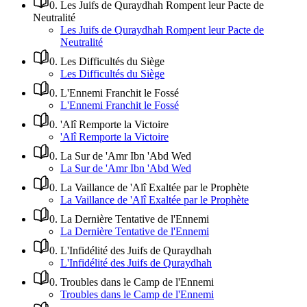
0
.
Les Juifs de Quraydhah Rompent leur Pacte de
Neutralité
Les Juifs de Quraydhah Rompent leur Pacte de
Neutralité
0
.
Les Difficultés du Siège
Les Difficultés du Siège
0
.
L'Ennemi Franchit le Fossé
L'Ennemi Franchit le Fossé
0
.
'Alî Remporte la Victoire
'Alî Remporte la Victoire
0
.
La Sur de 'Amr Ibn 'Abd Wed
La Sur de 'Amr Ibn 'Abd Wed
0
.
La Vaillance de 'Alî Exaltée par le Prophète
La Vaillance de 'Alî Exaltée par le Prophète
0
.
La Dernière Tentative de l'Ennemi
La Dernière Tentative de l'Ennemi
0
.
L'Infidélité des Juifs de Quraydhah
L'Infidélité des Juifs de Quraydhah
0
.
Troubles dans le Camp de l'Ennemi
Troubles dans le Camp de l'Ennemi