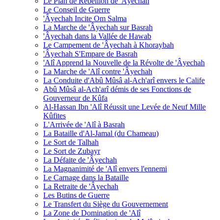
Le Plan de Rébellion de 'Âyechah
Le Conseil de Guerre
'Âyechah Incite Om Salma
La Marche de 'Âyechah sur Basrah
'Âyechah dans la Vallée de Hawab
Le Campement de 'Âyechah à Khoraybah
'Âyechah S'Empare de Basrah
'Alî Apprend la Nouvelle de la Révolte de 'Âyechah
La Marche de 'Alî contre 'Âyechah
La Conduite d'Abû Mûsâ al-Ach'arî envers le Calife
Abû Mûsâ al-Ach'arî démis de ses Fonctions de
Gouverneur de Kûfa
Al-Hassan Ibn 'Alî Réussit une Levée de Neuf Mille
Kûfites
L'Arrivée de 'Alî à Basrah
La Bataille d'Al-Jamal (du Chameau)
Le Sort de Talhah
Le Sort de Zubayr
La Défaite de 'Âyechah
La Magnanimité de 'Alî envers l'ennemi
Le Carnage dans la Bataille
La Retraite de 'Âyechah
Les Butins de Guerre
Le Transfert du Siège du Gouvernement
La Zone de Domination de 'Alî