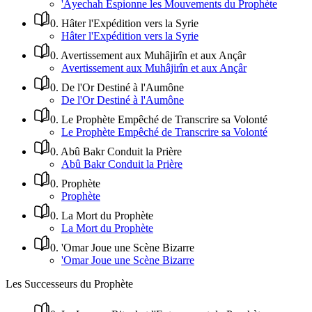
'Âyechah Espionne les Mouvements du Prophète
0
.
Hâter l'Expédition vers la Syrie
Hâter l'Expédition vers la Syrie
0
.
Avertissement aux Muhâjirîn et aux Ançâr
Avertissement aux Muhâjirîn et aux Ançâr
0
.
De l'Or Destiné à l'Aumône
De l'Or Destiné à l'Aumône
0
.
Le Prophète Empêché de Transcrire sa Volonté
Le Prophète Empêché de Transcrire sa Volonté
0
.
Abû Bakr Conduit la Prière
Abû Bakr Conduit la Prière
0
.
Prophète
Prophète
0
.
La Mort du Prophète
La Mort du Prophète
0
.
'Omar Joue une Scène Bizarre
'Omar Joue une Scène Bizarre
Les Successeurs du Prophète