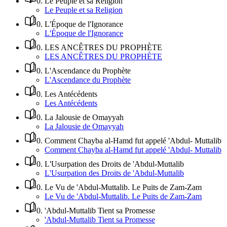
0
.
Le Peuple et sa Religion
Le Peuple et sa Religion
0
.
L'Époque de l'Ignorance
L'Époque de l'Ignorance
0
.
LES ANCÊTRES DU PROPHÈTE
LES ANCÊTRES DU PROPHÈTE
0
.
L'Ascendance du Prophète
L'Ascendance du Prophète
0
.
Les Antécédents
Les Antécédents
0
.
La Jalousie de Omayyah
La Jalousie de Omayyah
0
.
Comment Chayba al-Hamd fut appelé 'Abdul- Muttalib
Comment Chayba al-Hamd fut appelé 'Abdul- Muttalib
0
.
L'Usurpation des Droits de 'Abdul-Muttalib
L'Usurpation des Droits de 'Abdul-Muttalib
0
.
Le Vu de 'Abdul-Muttalib. Le Puits de Zam-Zam
Le Vu de 'Abdul-Muttalib. Le Puits de Zam-Zam
0
.
'Abdul-Muttalib Tient sa Promesse
'Abdul-Muttalib Tient sa Promesse