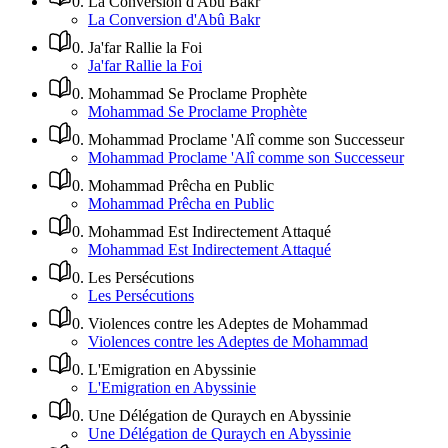
0
.
La Conversion d'Abû Bakr
La Conversion d'Abû Bakr
0
.
Ja'far Rallie la Foi
Ja'far Rallie la Foi
0
.
Mohammad Se Proclame Prophète
Mohammad Se Proclame Prophète
0
.
Mohammad Proclame 'Alî comme son Successeur
Mohammad Proclame 'Alî comme son Successeur
0
.
Mohammad Prêcha en Public
Mohammad Prêcha en Public
0
.
Mohammad Est Indirectement Attaqué
Mohammad Est Indirectement Attaqué
0
.
Les Persécutions
Les Persécutions
0
.
Violences contre les Adeptes de Mohammad
Violences contre les Adeptes de Mohammad
0
.
L'Emigration en Abyssinie
L'Emigration en Abyssinie
0
.
Une Délégation de Quraych en Abyssinie
Une Délégation de Quraych en Abyssinie