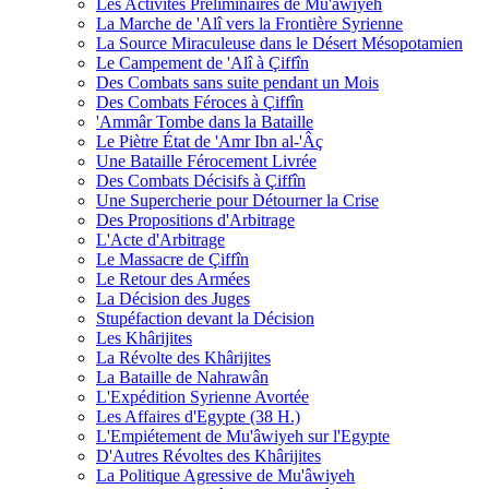
Les Activités Préliminaires de Mu'âwiyeh
La Marche de 'Alî vers la Frontière Syrienne
La Source Miraculeuse dans le Désert Mésopotamien
Le Campement de 'Alî à Çiffîn
Des Combats sans suite pendant un Mois
Des Combats Féroces à Çiffîn
'Ammâr Tombe dans la Bataille
Le Piètre État de 'Amr Ibn al-'Âç
Une Bataille Férocement Livrée
Des Combats Décisifs à Çiffîn
Une Supercherie pour Détourner la Crise
Des Propositions d'Arbitrage
L'Acte d'Arbitrage
Le Massacre de Çiffîn
Le Retour des Armées
La Décision des Juges
Stupéfaction devant la Décision
Les Khârijites
La Révolte des Khârijites
La Bataille de Nahrawân
L'Expédition Syrienne Avortée
Les Affaires d'Egypte (38 H.)
L'Empiétement de Mu'âwiyeh sur l'Egypte
D'Autres Révoltes des Khârijites
La Politique Agressive de Mu'âwiyeh