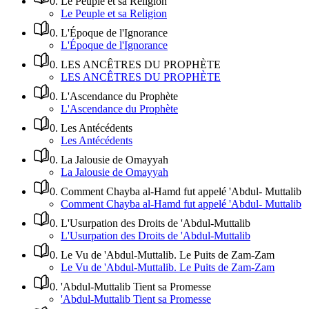
0
.
Le Peuple et sa Religion
Le Peuple et sa Religion
0
.
L'Époque de l'Ignorance
L'Époque de l'Ignorance
0
.
LES ANCÊTRES DU PROPHÈTE
LES ANCÊTRES DU PROPHÈTE
0
.
L'Ascendance du Prophète
L'Ascendance du Prophète
0
.
Les Antécédents
Les Antécédents
0
.
La Jalousie de Omayyah
La Jalousie de Omayyah
0
.
Comment Chayba al-Hamd fut appelé 'Abdul- Muttalib
Comment Chayba al-Hamd fut appelé 'Abdul- Muttalib
0
.
L'Usurpation des Droits de 'Abdul-Muttalib
L'Usurpation des Droits de 'Abdul-Muttalib
0
.
Le Vu de 'Abdul-Muttalib. Le Puits de Zam-Zam
Le Vu de 'Abdul-Muttalib. Le Puits de Zam-Zam
0
.
'Abdul-Muttalib Tient sa Promesse
'Abdul-Muttalib Tient sa Promesse