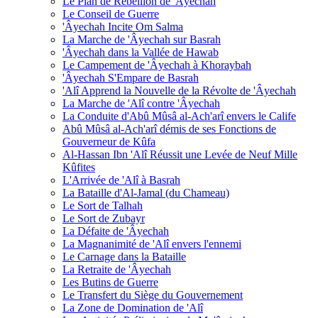
Le Plan de Rébellion de 'Âyechah
Le Conseil de Guerre
'Âyechah Incite Om Salma
La Marche de 'Âyechah sur Basrah
'Âyechah dans la Vallée de Hawab
Le Campement de 'Âyechah à Khoraybah
'Âyechah S'Empare de Basrah
'Alî Apprend la Nouvelle de la Révolte de 'Âyechah
La Marche de 'Alî contre 'Âyechah
La Conduite d'Abû Mûsâ al-Ach'arî envers le Calife
Abû Mûsâ al-Ach'arî démis de ses Fonctions de
Gouverneur de Kûfa
Al-Hassan Ibn 'Alî Réussit une Levée de Neuf Mille
Kûfites
L'Arrivée de 'Alî à Basrah
La Bataille d'Al-Jamal (du Chameau)
Le Sort de Talhah
Le Sort de Zubayr
La Défaite de 'Âyechah
La Magnanimité de 'Alî envers l'ennemi
Le Carnage dans la Bataille
La Retraite de 'Âyechah
Les Butins de Guerre
Le Transfert du Siège du Gouvernement
La Zone de Domination de 'Alî