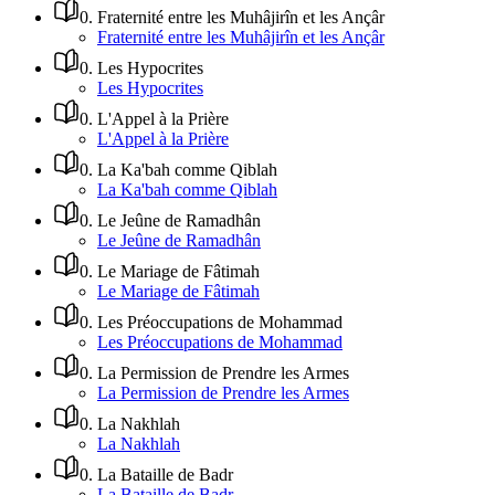
0
.
Fraternité entre les Muhâjirîn et les Ançâr
Fraternité entre les Muhâjirîn et les Ançâr
0
.
Les Hypocrites
Les Hypocrites
0
.
L'Appel à la Prière
L'Appel à la Prière
0
.
La Ka'bah comme Qiblah
La Ka'bah comme Qiblah
0
.
Le Jeûne de Ramadhân
Le Jeûne de Ramadhân
0
.
Le Mariage de Fâtimah
Le Mariage de Fâtimah
0
.
Les Préoccupations de Mohammad
Les Préoccupations de Mohammad
0
.
La Permission de Prendre les Armes
La Permission de Prendre les Armes
0
.
La Nakhlah
La Nakhlah
0
.
La Bataille de Badr
La Bataille de Badr