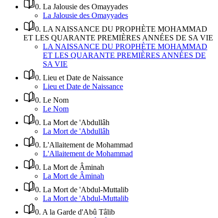
0
.
La Jalousie des Omayyades
La Jalousie des Omayyades
0
.
LA NAISSANCE DU PROPHÈTE MOHAMMAD
ET LES QUARANTE PREMIÈRES ANNÉES DE SA VIE
LA NAISSANCE DU PROPHÈTE MOHAMMAD
ET LES QUARANTE PREMIÈRES ANNÉES DE
SA VIE
0
.
Lieu et Date de Naissance
Lieu et Date de Naissance
0
.
Le Nom
Le Nom
0
.
La Mort de 'Abdullâh
La Mort de 'Abdullâh
0
.
L'Allaitement de Mohammad
L'Allaitement de Mohammad
0
.
La Mort de Âminah
La Mort de Âminah
0
.
La Mort de 'Abdul-Muttalib
La Mort de 'Abdul-Muttalib
0
.
A la Garde d'Abû Tâlib