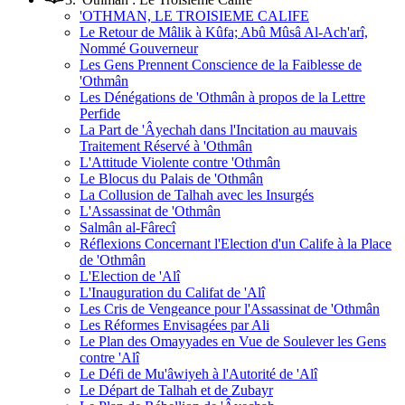
'OTHMAN, LE TROISIEME CALIFE
Le Retour de Mâlik à Kûfa; Abû Mûsâ Al-Ach'arî,
Nommé Gouverneur
Les Gens Prennent Conscience de la Faiblesse de
'Othmân
Les Dénégations de 'Othmân à propos de la Lettre
Perfide
La Part de 'Âyechah dans l'Incitation au mauvais
Traitement Réservé à 'Othmân
L'Attitude Violente contre 'Othmân
Le Blocus du Palais de 'Othmân
La Collusion de Talhah avec les Insurgés
L'Assassinat de 'Othmân
Salmân al-Fârecî
Réflexions Concernant l'Election d'un Calife à la Place
de 'Othmân
L'Election de 'Alî
L'Inauguration du Califat de 'Alî
Les Cris de Vengeance pour l'Assassinat de 'Othmân
Les Réformes Envisagées par Ali
Le Plan des Omayyades en Vue de Soulever les Gens
contre 'Alî
Le Défi de Mu'âwiyeh à l'Autorité de 'Alî
Le Départ de Talhah et de Zubayr