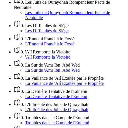
0
.
Les Juifs de Quraydhah Rompent leur Pacte de
Neutralité
Les Juifs de Quraydhah Rompent leur Pacte de
Neutralité
0
.
Les Difficultés du Siège
Les Difficultés du Siège
0
.
L'Ennemi Franchit le Fossé
L'Ennemi Franchit le Fossé
0
.
'Alî Remporte la Victoire
'Alî Remporte la Victoire
0
.
La Sur de 'Amr Ibn 'Abd Wed
La Sur de 'Amr Ibn 'Abd Wed
0
.
La Vaillance de 'Alî Exaltée par le Prophète
La Vaillance de 'Alî Exaltée par le Prophète
0
.
La Dernière Tentative de l'Ennemi
La Dernière Tentative de l'Ennemi
0
.
L'Infidélité des Juifs de Quraydhah
L'Infidélité des Juifs de Quraydhah
0
.
Troubles dans le Camp de l'Ennemi
Troubles dans le Camp de l'Ennemi