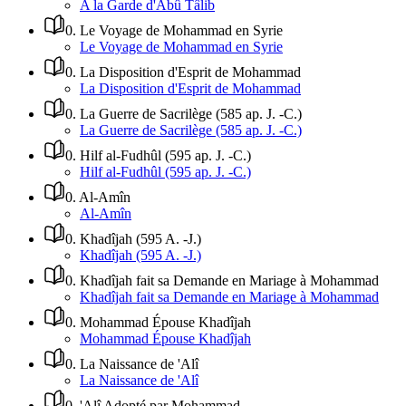
A la Garde d'Abû Tâlib
0
.
Le Voyage de Mohammad en Syrie
Le Voyage de Mohammad en Syrie
0
.
La Disposition d'Esprit de Mohammad
La Disposition d'Esprit de Mohammad
0
.
La Guerre de Sacrilège (585 ap. J. -C.)
La Guerre de Sacrilège (585 ap. J. -C.)
0
.
Hilf al-Fudhûl (595 ap. J. -C.)
Hilf al-Fudhûl (595 ap. J. -C.)
0
.
Al-Amîn
Al-Amîn
0
.
Khadîjah (595 A. -J.)
Khadîjah (595 A. -J.)
0
.
Khadîjah fait sa Demande en Mariage à Mohammad
Khadîjah fait sa Demande en Mariage à Mohammad
0
.
Mohammad Épouse Khadîjah
Mohammad Épouse Khadîjah
0
.
La Naissance de 'Alî
La Naissance de 'Alî
0
.
'Alî Adopté par Mohammad