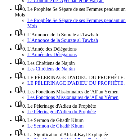
La Conduite de 'Âyechah et de Hafçah
0
.
Le Prophète Se Sépare de ses Femmes pendant un
Mois
Le Prophète Se Sépare de ses Femmes pendant un
Mois
0
.
L'Annonce de la Sourate al-Tawbah
L'Annonce de la Sourate al-Tawbah
0
.
L'Année des Délégations
L'Année des Délégations
0
.
Les Chrétiens de Najrân
Les Chrétiens de Najrân
0
.
LE PÈLERINAGE D'ADIEU DU PROPHÈTE.
LE PÈLERINAGE D'ADIEU DU PROPHÈTE.
0
.
Les Fonctions Missionnaires de 'Alî au Yémen
Les Fonctions Missionnaires de 'Alî au Yémen
0
.
Le Pèlerinage d'Adieu du Prophète
Le Pèlerinage d'Adieu du Prophète
0
.
Le Sermon de Ghadîr Khum
Le Sermon de Ghadîr Khum
0
.
La Signification d'Ahl-ul-Bayt Expliquée