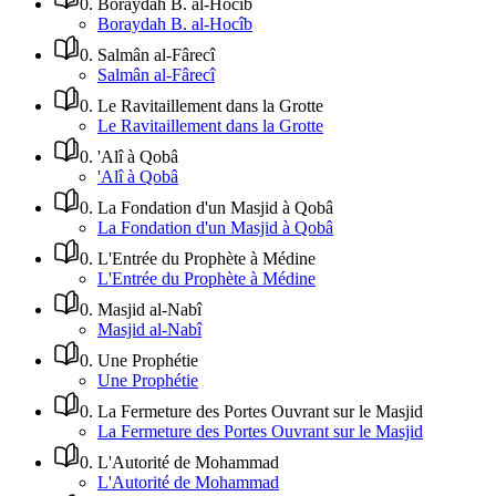
0
.
Boraydah B. al-Hocîb
Boraydah B. al-Hocîb
0
.
Salmân al-Fârecî
Salmân al-Fârecî
0
.
Le Ravitaillement dans la Grotte
Le Ravitaillement dans la Grotte
0
.
'Alî à Qobâ
'Alî à Qobâ
0
.
La Fondation d'un Masjid à Qobâ
La Fondation d'un Masjid à Qobâ
0
.
L'Entrée du Prophète à Médine
L'Entrée du Prophète à Médine
0
.
Masjid al-Nabî
Masjid al-Nabî
0
.
Une Prophétie
Une Prophétie
0
.
La Fermeture des Portes Ouvrant sur le Masjid
La Fermeture des Portes Ouvrant sur le Masjid
0
.
L'Autorité de Mohammad
L'Autorité de Mohammad