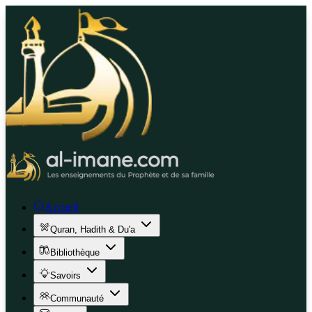
Accueil
Quran, Hadith & Du'a
Bibliothèque
Savoirs
Communauté