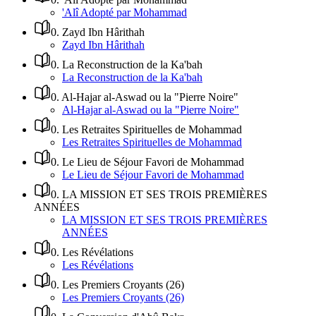
'Alî Adopté par Mohammad
0
.
Zayd Ibn Hârithah
Zayd Ibn Hârithah
0
.
La Reconstruction de la Ka'bah
La Reconstruction de la Ka'bah
0
.
Al-Hajar al-Aswad ou la "Pierre Noire"
Al-Hajar al-Aswad ou la "Pierre Noire"
0
.
Les Retraites Spirituelles de Mohammad
Les Retraites Spirituelles de Mohammad
0
.
Le Lieu de Séjour Favori de Mohammad
Le Lieu de Séjour Favori de Mohammad
0
.
LA MISSION ET SES TROIS PREMIÈRES
ANNÉES
LA MISSION ET SES TROIS PREMIÈRES
ANNÉES
0
.
Les Révélations
Les Révélations
0
.
Les Premiers Croyants (26)
Les Premiers Croyants (26)