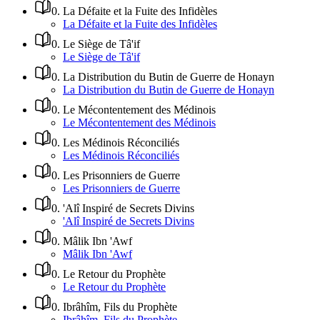
0
.
La Défaite et la Fuite des Infidèles
La Défaite et la Fuite des Infidèles
0
.
Le Siège de Tâ'if
Le Siège de Tâ'if
0
.
La Distribution du Butin de Guerre de Honayn
La Distribution du Butin de Guerre de Honayn
0
.
Le Mécontentement des Médinois
Le Mécontentement des Médinois
0
.
Les Médinois Réconciliés
Les Médinois Réconciliés
0
.
Les Prisonniers de Guerre
Les Prisonniers de Guerre
0
.
'Alî Inspiré de Secrets Divins
'Alî Inspiré de Secrets Divins
0
.
Mâlik Ibn 'Awf
Mâlik Ibn 'Awf
0
.
Le Retour du Prophète
Le Retour du Prophète
0
.
Ibrâhîm, Fils du Prophète
Ibrâhîm, Fils du Prophète