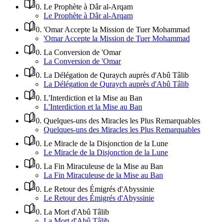
0
.
Le Prophète à Dâr al-Arqam
Le Prophète à Dâr al-Arqam
0
.
'Omar Accepte la Mission de Tuer Mohammad
'Omar Accepte la Mission de Tuer Mohammad
0
.
La Conversion de 'Omar
La Conversion de 'Omar
0
.
La Délégation de Quraych auprès d'Abû Tâlib
La Délégation de Quraych auprès d'Abû Tâlib
0
.
L'Interdiction et la Mise au Ban
L'Interdiction et la Mise au Ban
0
.
Quelques-uns des Miracles les Plus Remarquables
Quelques-uns des Miracles les Plus Remarquables
0
.
Le Miracle de la Disjonction de la Lune
Le Miracle de la Disjonction de la Lune
0
.
La Fin Miraculeuse de la Mise au Ban
La Fin Miraculeuse de la Mise au Ban
0
.
Le Retour des Émigrés d'Abyssinie
Le Retour des Émigrés d'Abyssinie
0
.
La Mort d'Abû Tâlib
La Mort d'Abû Tâlib