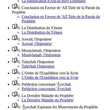
La Signification d'Ahl-ul-Bayt Expliquée
0
.
Conclusion en Faveur de 'Alî Tirée de la Parole du
Prophète
Conclusion en Faveur de 'Alî Tirée de la Parole du
Prophète
0
.
La Distribution du Yémen
La Distribution du Yémen
0
.
Aswad, l'Imposteur
Aswad, l'Imposteur
0
.
Musaylamah, l'Imposteur
Musaylamah, l'Imposteur
0
.
Tulayhah l'Imposteur
Tulayhah l'Imposteur
0
.
L'Ordre de l'Expédition vers la Syrie
L'Ordre de l'Expédition vers la Syrie
0
.
Prédiction concernant 'Âyechah
Prédiction concernant 'Âyechah
0
.
La Dernière Maladie du Prophète
La Dernière Maladie du Prophète
0
.
'Âyechah Espionne les Mouvements du Prophète