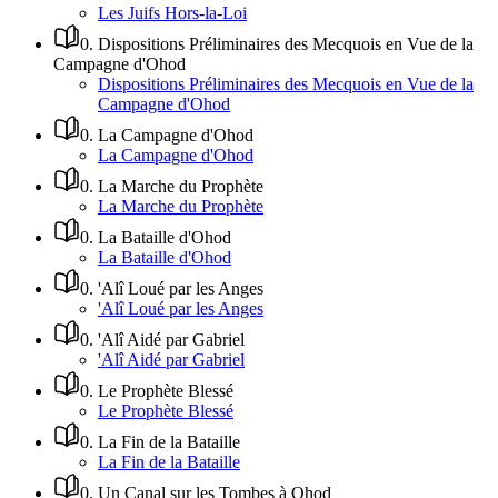
Les Juifs Hors-la-Loi
0
.
Dispositions Préliminaires des Mecquois en Vue de la
Campagne d'Ohod
Dispositions Préliminaires des Mecquois en Vue de la
Campagne d'Ohod
0
.
La Campagne d'Ohod
La Campagne d'Ohod
0
.
La Marche du Prophète
La Marche du Prophète
0
.
La Bataille d'Ohod
La Bataille d'Ohod
0
.
'Alî Loué par les Anges
'Alî Loué par les Anges
0
.
'Alî Aidé par Gabriel
'Alî Aidé par Gabriel
0
.
Le Prophète Blessé
Le Prophète Blessé
0
.
La Fin de la Bataille
La Fin de la Bataille
0
.
Un Canal sur les Tombes à Ohod