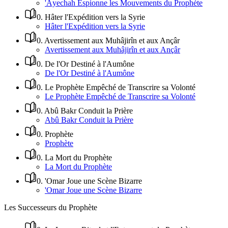
'Âyechah Espionne les Mouvements du Prophète
0
.
Hâter l'Expédition vers la Syrie
Hâter l'Expédition vers la Syrie
0
.
Avertissement aux Muhâjirîn et aux Ançâr
Avertissement aux Muhâjirîn et aux Ançâr
0
.
De l'Or Destiné à l'Aumône
De l'Or Destiné à l'Aumône
0
.
Le Prophète Empêché de Transcrire sa Volonté
Le Prophète Empêché de Transcrire sa Volonté
0
.
Abû Bakr Conduit la Prière
Abû Bakr Conduit la Prière
0
.
Prophète
Prophète
0
.
La Mort du Prophète
La Mort du Prophète
0
.
'Omar Joue une Scène Bizarre
'Omar Joue une Scène Bizarre
Les Successeurs du Prophète