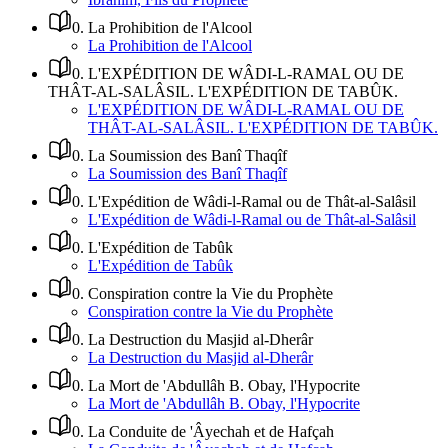
0
.
La Prohibition de l'Alcool
La Prohibition de l'Alcool
0
.
L'EXPÉDITION DE WÂDI-L-RAMAL OU DE
THÂT-AL-SALÂSIL. L'EXPÉDITION DE TABÛK.
L'EXPÉDITION DE WÂDI-L-RAMAL OU DE
THÂT-AL-SALÂSIL. L'EXPÉDITION DE TABÛK.
0
.
La Soumission des Banî Thaqîf
La Soumission des Banî Thaqîf
0
.
L'Expédition de Wâdi-l-Ramal ou de Thât-al-Salâsil
L'Expédition de Wâdi-l-Ramal ou de Thât-al-Salâsil
0
.
L'Expédition de Tabûk
L'Expédition de Tabûk
0
.
Conspiration contre la Vie du Prophète
Conspiration contre la Vie du Prophète
0
.
La Destruction du Masjid al-Dherâr
La Destruction du Masjid al-Dherâr
0
.
La Mort de 'Abdullâh B. Obay, l'Hypocrite
La Mort de 'Abdullâh B. Obay, l'Hypocrite
0
.
La Conduite de 'Âyechah et de Hafçah