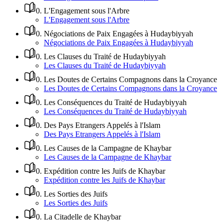
0
.
L'Engagement sous l'Arbre
L'Engagement sous l'Arbre
0
.
Négociations de Paix Engagées à Hudaybiyyah
Négociations de Paix Engagées à Hudaybiyyah
0
.
Les Clauses du Traité de Hudaybiyyah
Les Clauses du Traité de Hudaybiyyah
0
.
Les Doutes de Certains Compagnons dans la Croyance
Les Doutes de Certains Compagnons dans la Croyance
0
.
Les Conséquences du Traité de Hudaybiyyah
Les Conséquences du Traité de Hudaybiyyah
0
.
Des Pays Etrangers Appelés à l'Islam
Des Pays Etrangers Appelés à l'Islam
0
.
Les Causes de la Campagne de Khaybar
Les Causes de la Campagne de Khaybar
0
.
Expédition contre les Juifs de Khaybar
Expédition contre les Juifs de Khaybar
0
.
Les Sorties des Juifs
Les Sorties des Juifs
0
.
La Citadelle de Khaybar