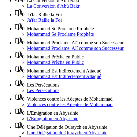
0
.
La Conversion d'Abû Bakr
La Conversion d'Abû Bakr
0
.
Ja'far Rallie la Foi
Ja'far Rallie la Foi
0
.
Mohammad Se Proclame Prophète
Mohammad Se Proclame Prophète
0
.
Mohammad Proclame 'Alî comme son Successeur
Mohammad Proclame 'Alî comme son Successeur
0
.
Mohammad Prêcha en Public
Mohammad Prêcha en Public
0
.
Mohammad Est Indirectement Attaqué
Mohammad Est Indirectement Attaqué
0
.
Les Persécutions
Les Persécutions
0
.
Violences contre les Adeptes de Mohammad
Violences contre les Adeptes de Mohammad
0
.
L'Emigration en Abyssinie
L'Emigration en Abyssinie
0
.
Une Délégation de Quraych en Abyssinie
Une Délégation de Quraych en Abyssinie