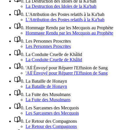
0
.
La Destruction des Idoles de la Ka'bah
La Destruction des Idoles de la Ka'bah
0
.
L'Attribution des Postes relatifs à la Ka'bah
L'Attribution des Postes relatifs à la Ka'bah
0
.
Hommage Rendu par les Mecquois au Prophète
Hommage Rendu par les Mecquois au Prophète
0
.
Les Personnes Proscrites
Les Personnes Proscrites
0
.
La Conduite Cruelle de Khâlid
La Conduite Cruelle de Khâlid
0
.
'Alî Énvoyé pour Réparer l'Effusion de Sang
'Alî Énvoyé pour Réparer l'Effusion de Sang
0
.
La Bataille de Honayn
La Bataille de Honayn
0
.
La Fuite des Musulmans
La Fuite des Musulmans
0
.
Les Sarcasmes des Mecquois
Les Sarcasmes des Mecquois
0
.
Le Retour des Compagnons
Le Retour des Compagnons