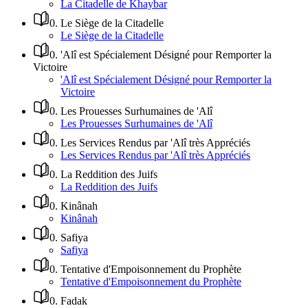
La Citadelle de Khaybar
0
.
Le Siège de la Citadelle
Le Siège de la Citadelle
0
.
'Alî est Spécialement Désigné pour Remporter la
Victoire
'Alî est Spécialement Désigné pour Remporter la
Victoire
0
.
Les Prouesses Surhumaines de 'Alî
Les Prouesses Surhumaines de 'Alî
0
.
Les Services Rendus par 'Alî très Appréciés
Les Services Rendus par 'Alî très Appréciés
0
.
La Reddition des Juifs
La Reddition des Juifs
0
.
Kinânah
Kinânah
0
.
Safiya
Safiya
0
.
Tentative d'Empoisonnement du Prophète
Tentative d'Empoisonnement du Prophète
0
.
Fadak