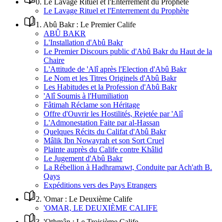
0
.
Le Lavage Rituel et l'Enterrement du Prophète
Le Lavage Rituel et l'Enterrement du Prophète
1
.
Abû Bakr : Le Premier Calife
ABÛ BAKR
L'Installation d'Abû Bakr
Le Premier Discours public d'Abû Bakr du Haut de la
Chaire
L'Attitude de 'Alî après l'Election d'Abû Bakr
Le Nom et les Titres Originels d'Abû Bakr
Les Habitudes et la Profession d'Abû Bakr
'Alî Soumis à l'Humiliation
Fâtimah Réclame son Héritage
Offre d'Ouvrir les Hostilités, Rejetée par 'Alî
L'Admonestation Faite par al-Hassan
Quelques Récits du Califat d'Abû Bakr
Mâlik Ibn Nowayrah et son Sort Cruel
Plainte auprès du Calife contre Khâlid
Le Jugement d'Abû Bakr
La Rébellion à Hadhramawt, Conduite par Ach'ath B.
Qays
Expéditions vers des Pays Etrangers
2
.
'Omar : Le Deuxième Calife
'OMAR, LE DEUXIÈME CALIFE
3
.
'Othmân : Le Troisième Calife