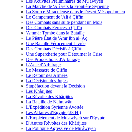
Les Activités Préliminaires de Mu'âwiyeh
La Marche de 'Alî vers la Frontière Syrienne
La Source Miraculeuse dans le Désert Mésopotamien
Le Campement de 'Alî à Çiffîn
Des Combats sans suite pendant un Mois
Des Combats Féroces à Çiffîn
'Ammâr Tombe dans la Bataille
Le Piètre État de 'Amr Ibn al-'Âç
Une Bataille Férocement Livrée
Des Combats Décisifs à Çiffîn
Une Supercherie pour Détourner la Crise
Des Propositions d'Arbitrage
L'Acte d'Arbitrage
Le Massacre de Çiffîn
Le Retour des Armées
La Décision des Juges
Stupéfaction devant la Décision
Les Khârijites
La Révolte des Khârijites
La Bataille de Nahrawân
L'Expédition Syrienne Avortée
Les Affaires d'Egypte (38 H.)
L'Empiétement de Mu'âwiyeh sur l'Egypte
D'Autres Révoltes des Khârijites
La Politique Agressive de Mu'âwiyeh