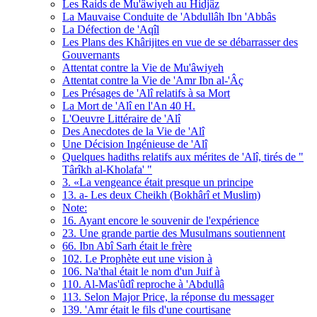
Les Raids de Mu'âwiyeh au Hidjâz
La Mauvaise Conduite de 'Abdullâh Ibn 'Abbâs
La Défection de 'Aqîl
Les Plans des Khârijites en vue de se débarrasser des
Gouvernants
Attentat contre la Vie de Mu'âwiyeh
Attentat contre la Vie de 'Amr Ibn al-'Âç
Les Présages de 'Alî relatifs à sa Mort
La Mort de 'Alî en l'An 40 H.
L'Oeuvre Littéraire de 'Alî
Des Anecdotes de la Vie de 'Alî
Une Décision Ingénieuse de 'Alî
Quelques hadiths relatifs aux mérites de 'Alî, tirés de "
Târîkh al-Kholafa' "
3. «La vengeance était presque un principe
13. a- Les deux Cheikh (Bokhârî et Muslim)
Note:
16. Ayant encore le souvenir de l'expérience
23. Une grande partie des Musulmans soutiennent
66. Ibn Abî Sarh était le frère
102. Le Prophète eut une vision à
106. Na'thal était le nom d'un Juif à
110. Al-Mas'ûdî reproche à 'Abdullâ
113. Selon Major Price, la réponse du messager
139. 'Amr était le fils d'une courtisane