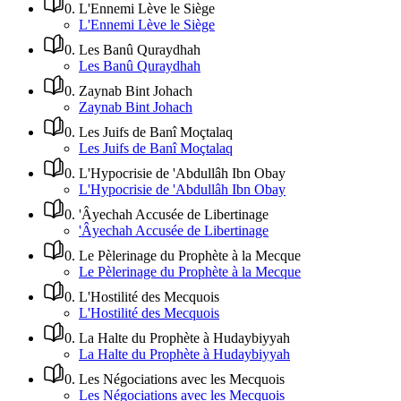
0
.
L'Ennemi Lève le Siège
L'Ennemi Lève le Siège
0
.
Les Banû Quraydhah
Les Banû Quraydhah
0
.
Zaynab Bint Johach
Zaynab Bint Johach
0
.
Les Juifs de Banî Moçtalaq
Les Juifs de Banî Moçtalaq
0
.
L'Hypocrisie de 'Abdullâh Ibn Obay
L'Hypocrisie de 'Abdullâh Ibn Obay
0
.
'Âyechah Accusée de Libertinage
'Âyechah Accusée de Libertinage
0
.
Le Pèlerinage du Prophète à la Mecque
Le Pèlerinage du Prophète à la Mecque
0
.
L'Hostilité des Mecquois
L'Hostilité des Mecquois
0
.
La Halte du Prophète à Hudaybiyyah
La Halte du Prophète à Hudaybiyyah
0
.
Les Négociations avec les Mecquois
Les Négociations avec les Mecquois