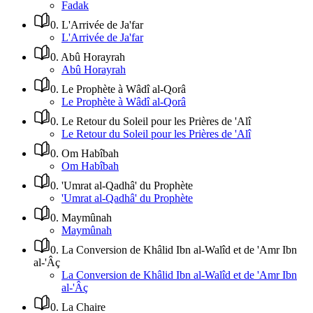
Fadak
0
.
L'Arrivée de Ja'far
L'Arrivée de Ja'far
0
.
Abû Horayrah
Abû Horayrah
0
.
Le Prophète à Wâdî al-Qorâ
Le Prophète à Wâdî al-Qorâ
0
.
Le Retour du Soleil pour les Prières de 'Alî
Le Retour du Soleil pour les Prières de 'Alî
0
.
Om Habîbah
Om Habîbah
0
.
'Umrat al-Qadhâ' du Prophète
'Umrat al-Qadhâ' du Prophète
0
.
Maymûnah
Maymûnah
0
.
La Conversion de Khâlid Ibn al-Walîd et de 'Amr Ibn
al-'Âç
La Conversion de Khâlid Ibn al-Walîd et de 'Amr Ibn
al-'Âç
0
.
La Chaire