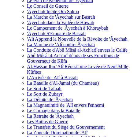
Le Plan de Rébellion de 'Âyechah
Le Conseil de Guerre
'Âyechah Incite Om Salma
La Marche de 'Âyechah sur Basrah
'Âyechah dans la Vallée de Hawab
Le Campement de 'Âyechah à Khoraybah
'Âyechah S'Empare de Basrah
'Alî Apprend la Nouvelle de la Révolte de 'Âyechah
La Marche de 'Alî contre 'Âyechah
La Conduite d'Abû Mûsâ al-Ach'arî envers le Calife
Abû Mûsâ al-Ach'arî démis de ses Fonctions de
Gouverneur de Kûfa
Al-Hassan Ibn 'Alî Réussit une Levée de Neuf Mille
Kûfites
L'Arrivée de 'Alî à Basrah
La Bataille d'Al-Jamal (du Chameau)
Le Sort de Talhah
Le Sort de Zubayr
La Défaite de 'Âyechah
La Magnanimité de 'Alî envers l'ennemi
Le Carnage dans la Bataille
La Retraite de 'Âyechah
Les Butins de Guerre
Le Transfert du Siège du Gouvernement
La Zone de Domination de 'Alî