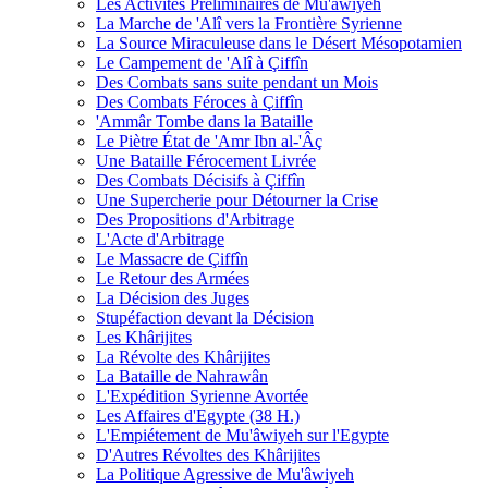
Les Activités Préliminaires de Mu'âwiyeh
La Marche de 'Alî vers la Frontière Syrienne
La Source Miraculeuse dans le Désert Mésopotamien
Le Campement de 'Alî à Çiffîn
Des Combats sans suite pendant un Mois
Des Combats Féroces à Çiffîn
'Ammâr Tombe dans la Bataille
Le Piètre État de 'Amr Ibn al-'Âç
Une Bataille Férocement Livrée
Des Combats Décisifs à Çiffîn
Une Supercherie pour Détourner la Crise
Des Propositions d'Arbitrage
L'Acte d'Arbitrage
Le Massacre de Çiffîn
Le Retour des Armées
La Décision des Juges
Stupéfaction devant la Décision
Les Khârijites
La Révolte des Khârijites
La Bataille de Nahrawân
L'Expédition Syrienne Avortée
Les Affaires d'Egypte (38 H.)
L'Empiétement de Mu'âwiyeh sur l'Egypte
D'Autres Révoltes des Khârijites
La Politique Agressive de Mu'âwiyeh