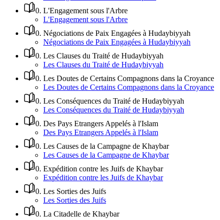
0
.
L'Engagement sous l'Arbre
L'Engagement sous l'Arbre
0
.
Négociations de Paix Engagées à Hudaybiyyah
Négociations de Paix Engagées à Hudaybiyyah
0
.
Les Clauses du Traité de Hudaybiyyah
Les Clauses du Traité de Hudaybiyyah
0
.
Les Doutes de Certains Compagnons dans la Croyance
Les Doutes de Certains Compagnons dans la Croyance
0
.
Les Conséquences du Traité de Hudaybiyyah
Les Conséquences du Traité de Hudaybiyyah
0
.
Des Pays Etrangers Appelés à l'Islam
Des Pays Etrangers Appelés à l'Islam
0
.
Les Causes de la Campagne de Khaybar
Les Causes de la Campagne de Khaybar
0
.
Expédition contre les Juifs de Khaybar
Expédition contre les Juifs de Khaybar
0
.
Les Sorties des Juifs
Les Sorties des Juifs
0
.
La Citadelle de Khaybar