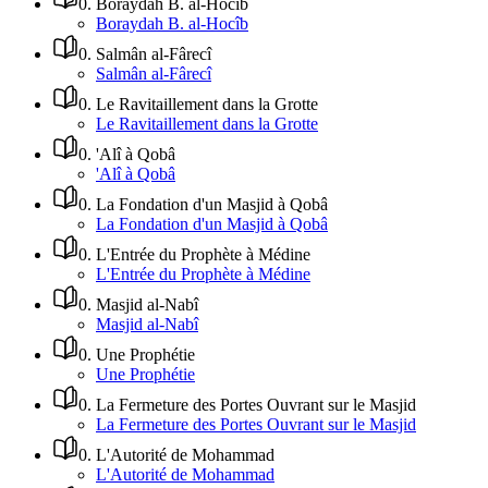
0
.
Boraydah B. al-Hocîb
Boraydah B. al-Hocîb
0
.
Salmân al-Fârecî
Salmân al-Fârecî
0
.
Le Ravitaillement dans la Grotte
Le Ravitaillement dans la Grotte
0
.
'Alî à Qobâ
'Alî à Qobâ
0
.
La Fondation d'un Masjid à Qobâ
La Fondation d'un Masjid à Qobâ
0
.
L'Entrée du Prophète à Médine
L'Entrée du Prophète à Médine
0
.
Masjid al-Nabî
Masjid al-Nabî
0
.
Une Prophétie
Une Prophétie
0
.
La Fermeture des Portes Ouvrant sur le Masjid
La Fermeture des Portes Ouvrant sur le Masjid
0
.
L'Autorité de Mohammad
L'Autorité de Mohammad