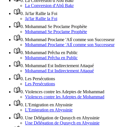
0
.
La Conversion d'Abû Bakr
La Conversion d'Abû Bakr
0
.
Ja'far Rallie la Foi
Ja'far Rallie la Foi
0
.
Mohammad Se Proclame Prophète
Mohammad Se Proclame Prophète
0
.
Mohammad Proclame 'Alî comme son Successeur
Mohammad Proclame 'Alî comme son Successeur
0
.
Mohammad Prêcha en Public
Mohammad Prêcha en Public
0
.
Mohammad Est Indirectement Attaqué
Mohammad Est Indirectement Attaqué
0
.
Les Persécutions
Les Persécutions
0
.
Violences contre les Adeptes de Mohammad
Violences contre les Adeptes de Mohammad
0
.
L'Emigration en Abyssinie
L'Emigration en Abyssinie
0
.
Une Délégation de Quraych en Abyssinie
Une Délégation de Quraych en Abyssinie