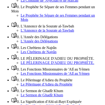
La Conduite de 'Âyechah et de Hafçah
0
.
Le Prophète Se Sépare de ses Femmes pendant un
Mois
Le Prophète Se Sépare de ses Femmes pendant un
Mois
0
.
L'Annonce de la Sourate al-Tawbah
L'Annonce de la Sourate al-Tawbah
0
.
L'Année des Délégations
L'Année des Délégations
0
.
Les Chrétiens de Najrân
Les Chrétiens de Najrân
0
.
LE PÈLERINAGE D'ADIEU DU PROPHÈTE.
LE PÈLERINAGE D'ADIEU DU PROPHÈTE.
0
.
Les Fonctions Missionnaires de 'Alî au Yémen
Les Fonctions Missionnaires de 'Alî au Yémen
0
.
Le Pèlerinage d'Adieu du Prophète
Le Pèlerinage d'Adieu du Prophète
0
.
Le Sermon de Ghadîr Khum
Le Sermon de Ghadîr Khum
0
.
La Signification d'Ahl-ul-Bayt Expliquée