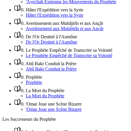
'Âyechah Espionne les Mouvements du Prophète
0
.
Hâter l'Expédition vers la Syrie
Hâter l'Expédition vers la Syrie
0
.
Avertissement aux Muhâjirîn et aux Ançâr
Avertissement aux Muhâjirîn et aux Ançâr
0
.
De l'Or Destiné à l'Aumône
De l'Or Destiné à l'Aumône
0
.
Le Prophète Empêché de Transcrire sa Volonté
Le Prophète Empêché de Transcrire sa Volonté
0
.
Abû Bakr Conduit la Prière
Abû Bakr Conduit la Prière
0
.
Prophète
Prophète
0
.
La Mort du Prophète
La Mort du Prophète
0
.
'Omar Joue une Scène Bizarre
'Omar Joue une Scène Bizarre
Les Successeurs du Prophète