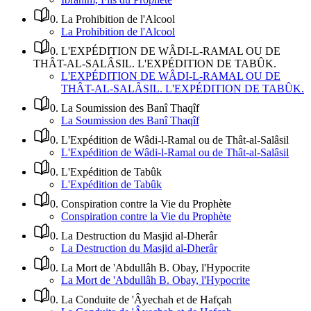
0
.
La Prohibition de l'Alcool
La Prohibition de l'Alcool
0
.
L'EXPÉDITION DE WÂDI-L-RAMAL OU DE
THÂT-AL-SALÂSIL. L'EXPÉDITION DE TABÛK.
L'EXPÉDITION DE WÂDI-L-RAMAL OU DE
THÂT-AL-SALÂSIL. L'EXPÉDITION DE TABÛK.
0
.
La Soumission des Banî Thaqîf
La Soumission des Banî Thaqîf
0
.
L'Expédition de Wâdi-l-Ramal ou de Thât-al-Salâsil
L'Expédition de Wâdi-l-Ramal ou de Thât-al-Salâsil
0
.
L'Expédition de Tabûk
L'Expédition de Tabûk
0
.
Conspiration contre la Vie du Prophète
Conspiration contre la Vie du Prophète
0
.
La Destruction du Masjid al-Dherâr
La Destruction du Masjid al-Dherâr
0
.
La Mort de 'Abdullâh B. Obay, l'Hypocrite
La Mort de 'Abdullâh B. Obay, l'Hypocrite
0
.
La Conduite de 'Âyechah et de Hafçah