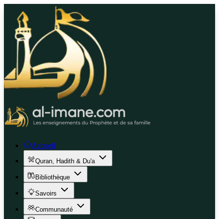
Accueil
Quran, Hadith & Du'a
Bibliothèque
Savoirs
Communauté