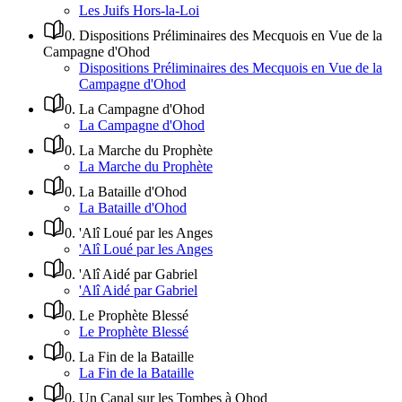
Les Juifs Hors-la-Loi
0
.
Dispositions Préliminaires des Mecquois en Vue de la
Campagne d'Ohod
Dispositions Préliminaires des Mecquois en Vue de la
Campagne d'Ohod
0
.
La Campagne d'Ohod
La Campagne d'Ohod
0
.
La Marche du Prophète
La Marche du Prophète
0
.
La Bataille d'Ohod
La Bataille d'Ohod
0
.
'Alî Loué par les Anges
'Alî Loué par les Anges
0
.
'Alî Aidé par Gabriel
'Alî Aidé par Gabriel
0
.
Le Prophète Blessé
Le Prophète Blessé
0
.
La Fin de la Bataille
La Fin de la Bataille
0
.
Un Canal sur les Tombes à Ohod