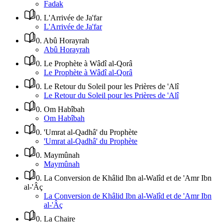
Fadak
0
.
L'Arrivée de Ja'far
L'Arrivée de Ja'far
0
.
Abû Horayrah
Abû Horayrah
0
.
Le Prophète à Wâdî al-Qorâ
Le Prophète à Wâdî al-Qorâ
0
.
Le Retour du Soleil pour les Prières de 'Alî
Le Retour du Soleil pour les Prières de 'Alî
0
.
Om Habîbah
Om Habîbah
0
.
'Umrat al-Qadhâ' du Prophète
'Umrat al-Qadhâ' du Prophète
0
.
Maymûnah
Maymûnah
0
.
La Conversion de Khâlid Ibn al-Walîd et de 'Amr Ibn
al-'Âç
La Conversion de Khâlid Ibn al-Walîd et de 'Amr Ibn
al-'Âç
0
.
La Chaire