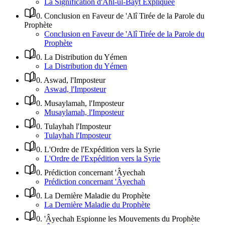
La Signification d'Ahl-ul-Bayt Expliquée
0
.
Conclusion en Faveur de 'Alî Tirée de la Parole du
Prophète
Conclusion en Faveur de 'Alî Tirée de la Parole du
Prophète
0
.
La Distribution du Yémen
La Distribution du Yémen
0
.
Aswad, l'Imposteur
Aswad, l'Imposteur
0
.
Musaylamah, l'Imposteur
Musaylamah, l'Imposteur
0
.
Tulayhah l'Imposteur
Tulayhah l'Imposteur
0
.
L'Ordre de l'Expédition vers la Syrie
L'Ordre de l'Expédition vers la Syrie
0
.
Prédiction concernant 'Âyechah
Prédiction concernant 'Âyechah
0
.
La Dernière Maladie du Prophète
La Dernière Maladie du Prophète
0
.
'Âyechah Espionne les Mouvements du Prophète