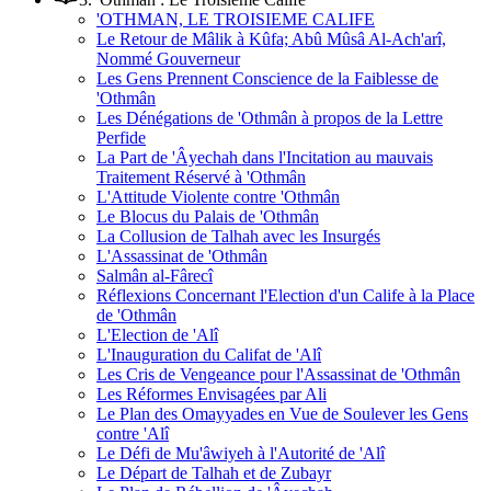
'OTHMAN, LE TROISIEME CALIFE
Le Retour de Mâlik à Kûfa; Abû Mûsâ Al-Ach'arî,
Nommé Gouverneur
Les Gens Prennent Conscience de la Faiblesse de
'Othmân
Les Dénégations de 'Othmân à propos de la Lettre
Perfide
La Part de 'Âyechah dans l'Incitation au mauvais
Traitement Réservé à 'Othmân
L'Attitude Violente contre 'Othmân
Le Blocus du Palais de 'Othmân
La Collusion de Talhah avec les Insurgés
L'Assassinat de 'Othmân
Salmân al-Fârecî
Réflexions Concernant l'Election d'un Calife à la Place
de 'Othmân
L'Election de 'Alî
L'Inauguration du Califat de 'Alî
Les Cris de Vengeance pour l'Assassinat de 'Othmân
Les Réformes Envisagées par Ali
Le Plan des Omayyades en Vue de Soulever les Gens
contre 'Alî
Le Défi de Mu'âwiyeh à l'Autorité de 'Alî
Le Départ de Talhah et de Zubayr