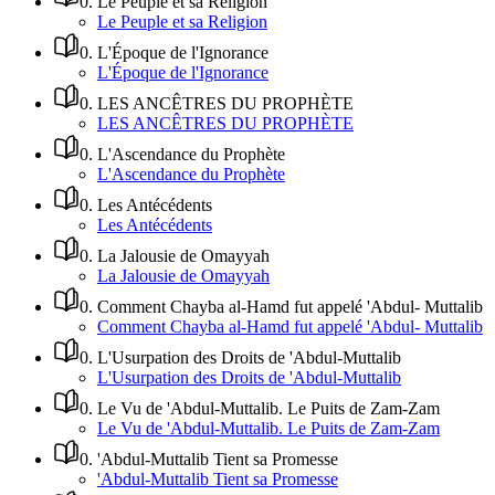
0
.
Le Peuple et sa Religion
Le Peuple et sa Religion
0
.
L'Époque de l'Ignorance
L'Époque de l'Ignorance
0
.
LES ANCÊTRES DU PROPHÈTE
LES ANCÊTRES DU PROPHÈTE
0
.
L'Ascendance du Prophète
L'Ascendance du Prophète
0
.
Les Antécédents
Les Antécédents
0
.
La Jalousie de Omayyah
La Jalousie de Omayyah
0
.
Comment Chayba al-Hamd fut appelé 'Abdul- Muttalib
Comment Chayba al-Hamd fut appelé 'Abdul- Muttalib
0
.
L'Usurpation des Droits de 'Abdul-Muttalib
L'Usurpation des Droits de 'Abdul-Muttalib
0
.
Le Vu de 'Abdul-Muttalib. Le Puits de Zam-Zam
Le Vu de 'Abdul-Muttalib. Le Puits de Zam-Zam
0
.
'Abdul-Muttalib Tient sa Promesse
'Abdul-Muttalib Tient sa Promesse