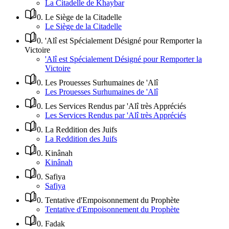
La Citadelle de Khaybar
0
.
Le Siège de la Citadelle
Le Siège de la Citadelle
0
.
'Alî est Spécialement Désigné pour Remporter la
Victoire
'Alî est Spécialement Désigné pour Remporter la
Victoire
0
.
Les Prouesses Surhumaines de 'Alî
Les Prouesses Surhumaines de 'Alî
0
.
Les Services Rendus par 'Alî très Appréciés
Les Services Rendus par 'Alî très Appréciés
0
.
La Reddition des Juifs
La Reddition des Juifs
0
.
Kinânah
Kinânah
0
.
Safiya
Safiya
0
.
Tentative d'Empoisonnement du Prophète
Tentative d'Empoisonnement du Prophète
0
.
Fadak