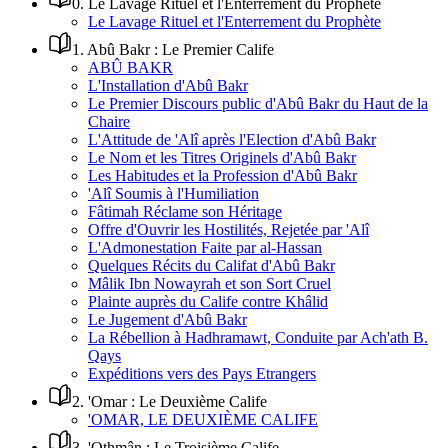
0
.
Le Lavage Rituel et l'Enterrement du Prophète
Le Lavage Rituel et l'Enterrement du Prophète
1
.
Abû Bakr : Le Premier Calife
ABÛ BAKR
L'Installation d'Abû Bakr
Le Premier Discours public d'Abû Bakr du Haut de la
Chaire
L'Attitude de 'Alî après l'Election d'Abû Bakr
Le Nom et les Titres Originels d'Abû Bakr
Les Habitudes et la Profession d'Abû Bakr
'Alî Soumis à l'Humiliation
Fâtimah Réclame son Héritage
Offre d'Ouvrir les Hostilités, Rejetée par 'Alî
L'Admonestation Faite par al-Hassan
Quelques Récits du Califat d'Abû Bakr
Mâlik Ibn Nowayrah et son Sort Cruel
Plainte auprès du Calife contre Khâlid
Le Jugement d'Abû Bakr
La Rébellion à Hadhramawt, Conduite par Ach'ath B.
Qays
Expéditions vers des Pays Etrangers
2
.
'Omar : Le Deuxième Calife
'OMAR, LE DEUXIÈME CALIFE
3
.
'Othmân : Le Troisième Calife