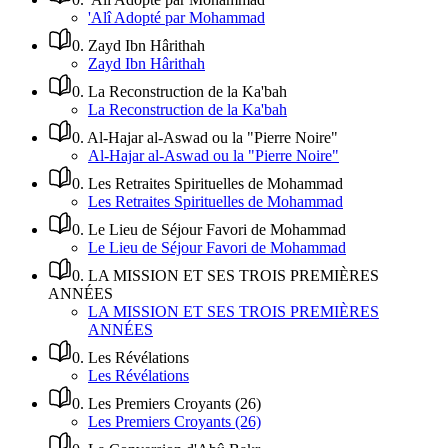
'Alî Adopté par Mohammad
0
.
Zayd Ibn Hârithah
Zayd Ibn Hârithah
0
.
La Reconstruction de la Ka'bah
La Reconstruction de la Ka'bah
0
.
Al-Hajar al-Aswad ou la "Pierre Noire"
Al-Hajar al-Aswad ou la "Pierre Noire"
0
.
Les Retraites Spirituelles de Mohammad
Les Retraites Spirituelles de Mohammad
0
.
Le Lieu de Séjour Favori de Mohammad
Le Lieu de Séjour Favori de Mohammad
0
.
LA MISSION ET SES TROIS PREMIÈRES
ANNÉES
LA MISSION ET SES TROIS PREMIÈRES
ANNÉES
0
.
Les Révélations
Les Révélations
0
.
Les Premiers Croyants (26)
Les Premiers Croyants (26)