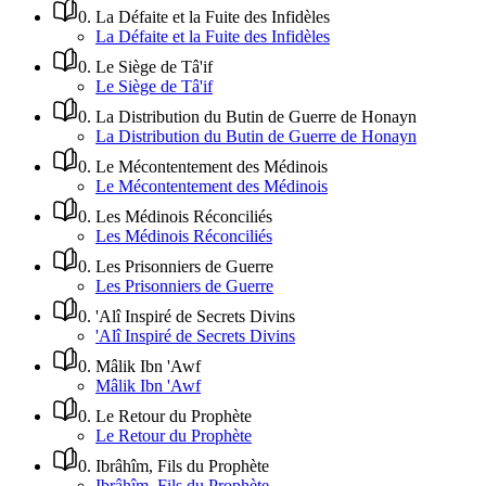
0
.
La Défaite et la Fuite des Infidèles
La Défaite et la Fuite des Infidèles
0
.
Le Siège de Tâ'if
Le Siège de Tâ'if
0
.
La Distribution du Butin de Guerre de Honayn
La Distribution du Butin de Guerre de Honayn
0
.
Le Mécontentement des Médinois
Le Mécontentement des Médinois
0
.
Les Médinois Réconciliés
Les Médinois Réconciliés
0
.
Les Prisonniers de Guerre
Les Prisonniers de Guerre
0
.
'Alî Inspiré de Secrets Divins
'Alî Inspiré de Secrets Divins
0
.
Mâlik Ibn 'Awf
Mâlik Ibn 'Awf
0
.
Le Retour du Prophète
Le Retour du Prophète
0
.
Ibrâhîm, Fils du Prophète
Ibrâhîm, Fils du Prophète