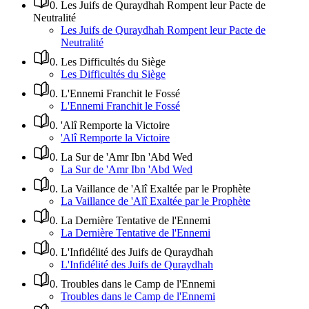
0
.
Les Juifs de Quraydhah Rompent leur Pacte de
Neutralité
Les Juifs de Quraydhah Rompent leur Pacte de
Neutralité
0
.
Les Difficultés du Siège
Les Difficultés du Siège
0
.
L'Ennemi Franchit le Fossé
L'Ennemi Franchit le Fossé
0
.
'Alî Remporte la Victoire
'Alî Remporte la Victoire
0
.
La Sur de 'Amr Ibn 'Abd Wed
La Sur de 'Amr Ibn 'Abd Wed
0
.
La Vaillance de 'Alî Exaltée par le Prophète
La Vaillance de 'Alî Exaltée par le Prophète
0
.
La Dernière Tentative de l'Ennemi
La Dernière Tentative de l'Ennemi
0
.
L'Infidélité des Juifs de Quraydhah
L'Infidélité des Juifs de Quraydhah
0
.
Troubles dans le Camp de l'Ennemi
Troubles dans le Camp de l'Ennemi