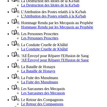
0
.
La Destruction des Idoles de la Ka'bah
La Destruction des Idoles de la Ka'bah
0
.
L'Attribution des Postes relatifs à la Ka'bah
L'Attribution des Postes relatifs à la Ka'bah
0
.
Hommage Rendu par les Mecquois au Prophète
Hommage Rendu par les Mecquois au Prophète
0
.
Les Personnes Proscrites
Les Personnes Proscrites
0
.
La Conduite Cruelle de Khâlid
La Conduite Cruelle de Khâlid
0
.
'Alî Énvoyé pour Réparer l'Effusion de Sang
'Alî Énvoyé pour Réparer l'Effusion de Sang
0
.
La Bataille de Honayn
La Bataille de Honayn
0
.
La Fuite des Musulmans
La Fuite des Musulmans
0
.
Les Sarcasmes des Mecquois
Les Sarcasmes des Mecquois
0
.
Le Retour des Compagnons
Le Retour des Compagnons