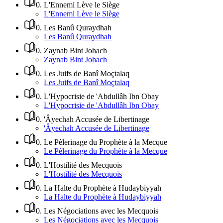
0
.
L'Ennemi Lève le Siège
L'Ennemi Lève le Siège
0
.
Les Banû Quraydhah
Les Banû Quraydhah
0
.
Zaynab Bint Johach
Zaynab Bint Johach
0
.
Les Juifs de Banî Moçtalaq
Les Juifs de Banî Moçtalaq
0
.
L'Hypocrisie de 'Abdullâh Ibn Obay
L'Hypocrisie de 'Abdullâh Ibn Obay
0
.
'Âyechah Accusée de Libertinage
'Âyechah Accusée de Libertinage
0
.
Le Pèlerinage du Prophète à la Mecque
Le Pèlerinage du Prophète à la Mecque
0
.
L'Hostilité des Mecquois
L'Hostilité des Mecquois
0
.
La Halte du Prophète à Hudaybiyyah
La Halte du Prophète à Hudaybiyyah
0
.
Les Négociations avec les Mecquois
Les Négociations avec les Mecquois