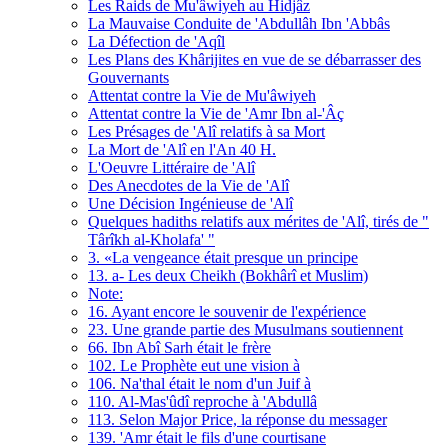
Les Raids de Mu'âwiyeh au Hidjâz
La Mauvaise Conduite de 'Abdullâh Ibn 'Abbâs
La Défection de 'Aqîl
Les Plans des Khârijites en vue de se débarrasser des
Gouvernants
Attentat contre la Vie de Mu'âwiyeh
Attentat contre la Vie de 'Amr Ibn al-'Âç
Les Présages de 'Alî relatifs à sa Mort
La Mort de 'Alî en l'An 40 H.
L'Oeuvre Littéraire de 'Alî
Des Anecdotes de la Vie de 'Alî
Une Décision Ingénieuse de 'Alî
Quelques hadiths relatifs aux mérites de 'Alî, tirés de "
Târîkh al-Kholafa' "
3. «La vengeance était presque un principe
13. a- Les deux Cheikh (Bokhârî et Muslim)
Note:
16. Ayant encore le souvenir de l'expérience
23. Une grande partie des Musulmans soutiennent
66. Ibn Abî Sarh était le frère
102. Le Prophète eut une vision à
106. Na'thal était le nom d'un Juif à
110. Al-Mas'ûdî reproche à 'Abdullâ
113. Selon Major Price, la réponse du messager
139. 'Amr était le fils d'une courtisane