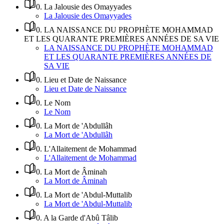
0
.
La Jalousie des Omayyades
La Jalousie des Omayyades
0
.
LA NAISSANCE DU PROPHÈTE MOHAMMAD
ET LES QUARANTE PREMIÈRES ANNÉES DE SA VIE
LA NAISSANCE DU PROPHÈTE MOHAMMAD
ET LES QUARANTE PREMIÈRES ANNÉES DE
SA VIE
0
.
Lieu et Date de Naissance
Lieu et Date de Naissance
0
.
Le Nom
Le Nom
0
.
La Mort de 'Abdullâh
La Mort de 'Abdullâh
0
.
L'Allaitement de Mohammad
L'Allaitement de Mohammad
0
.
La Mort de Âminah
La Mort de Âminah
0
.
La Mort de 'Abdul-Muttalib
La Mort de 'Abdul-Muttalib
0
.
A la Garde d'Abû Tâlib