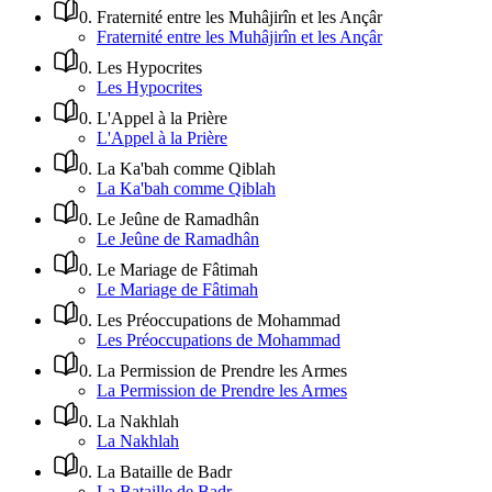
0
.
Fraternité entre les Muhâjirîn et les Ançâr
Fraternité entre les Muhâjirîn et les Ançâr
0
.
Les Hypocrites
Les Hypocrites
0
.
L'Appel à la Prière
L'Appel à la Prière
0
.
La Ka'bah comme Qiblah
La Ka'bah comme Qiblah
0
.
Le Jeûne de Ramadhân
Le Jeûne de Ramadhân
0
.
Le Mariage de Fâtimah
Le Mariage de Fâtimah
0
.
Les Préoccupations de Mohammad
Les Préoccupations de Mohammad
0
.
La Permission de Prendre les Armes
La Permission de Prendre les Armes
0
.
La Nakhlah
La Nakhlah
0
.
La Bataille de Badr
La Bataille de Badr