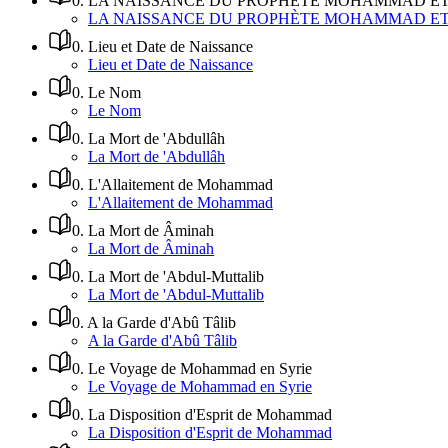
0
.
LA NAISSANCE DU PROPHÈTE MOHAMMAD ET 
LA NAISSANCE DU PROPHÈTE MOHAMMAD ET 
0
.
Lieu et Date de Naissance
Lieu et Date de Naissance
0
.
Le Nom
Le Nom
0
.
La Mort de 'Abdullâh
La Mort de 'Abdullâh
0
.
L'Allaitement de Mohammad
L'Allaitement de Mohammad
0
.
La Mort de Âminah
La Mort de Âminah
0
.
La Mort de 'Abdul-Muttalib
La Mort de 'Abdul-Muttalib
0
.
A la Garde d'Abû Tâlib
A la Garde d'Abû Tâlib
0
.
Le Voyage de Mohammad en Syrie
Le Voyage de Mohammad en Syrie
0
.
La Disposition d'Esprit de Mohammad
La Disposition d'Esprit de Mohammad