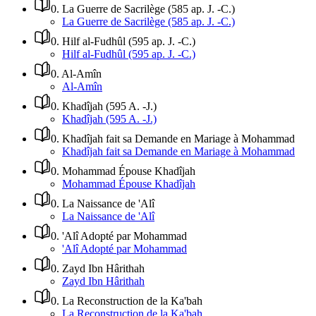
0
.
La Guerre de Sacrilège (585 ap. J. -C.)
La Guerre de Sacrilège (585 ap. J. -C.)
0
.
Hilf al-Fudhûl (595 ap. J. -C.)
Hilf al-Fudhûl (595 ap. J. -C.)
0
.
Al-Amîn
Al-Amîn
0
.
Khadîjah (595 A. -J.)
Khadîjah (595 A. -J.)
0
.
Khadîjah fait sa Demande en Mariage à Mohammad
Khadîjah fait sa Demande en Mariage à Mohammad
0
.
Mohammad Épouse Khadîjah
Mohammad Épouse Khadîjah
0
.
La Naissance de 'Alî
La Naissance de 'Alî
0
.
'Alî Adopté par Mohammad
'Alî Adopté par Mohammad
0
.
Zayd Ibn Hârithah
Zayd Ibn Hârithah
0
.
La Reconstruction de la Ka'bah
La Reconstruction de la Ka'bah