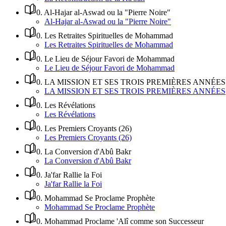
0
.
Al-Hajar al-Aswad ou la "Pierre Noire"
Al-Hajar al-Aswad ou la "Pierre Noire"
0
.
Les Retraites Spirituelles de Mohammad
Les Retraites Spirituelles de Mohammad
0
.
Le Lieu de Séjour Favori de Mohammad
Le Lieu de Séjour Favori de Mohammad
0
.
LA MISSION ET SES TROIS PREMIÈRES ANNÉES
LA MISSION ET SES TROIS PREMIÈRES ANNÉES
0
.
Les Révélations
Les Révélations
0
.
Les Premiers Croyants (26)
Les Premiers Croyants (26)
0
.
La Conversion d'Abû Bakr
La Conversion d'Abû Bakr
0
.
Ja'far Rallie la Foi
Ja'far Rallie la Foi
0
.
Mohammad Se Proclame Prophète
Mohammad Se Proclame Prophète
0
.
Mohammad Proclame 'Alî comme son Successeur