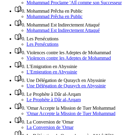
Mohammad Proclame 'Alî comme son Successeur
0
.
Mohammad Prêcha en Public
Mohammad Prêcha en Public
0
.
Mohammad Est Indirectement Attaqué
Mohammad Est Indirectement Attaqué
0
.
Les Persécutions
Les Persécutions
0
.
Violences contre les Adeptes de Mohammad
Violences contre les Adeptes de Mohammad
0
.
L'Emigration en Abyssinie
L'Emigration en Abyssinie
0
.
Une Délégation de Quraych en Abyssinie
Une Délégation de Quraych en Abyssinie
0
.
Le Prophète à Dâr al-Arqam
Le Prophète à Dâr al-Arqam
0
.
'Omar Accepte la Mission de Tuer Mohammad
'Omar Accepte la Mission de Tuer Mohammad
0
.
La Conversion de 'Omar
La Conversion de 'Omar