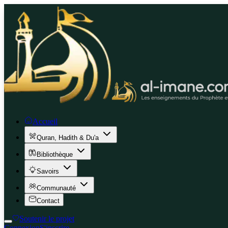
Accueil
Quran, Hadith & Du'a
Bibliothèque
Savoirs
Communauté
Contact
Soutenir le projet
Connexion
S'inscrire