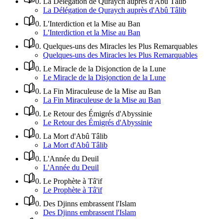
0
.
La Délégation de Quraych auprès d'Abû Tâlib
La Délégation de Quraych auprès d'Abû Tâlib
0
.
L'Interdiction et la Mise au Ban
L'Interdiction et la Mise au Ban
0
.
Quelques-uns des Miracles les Plus Remarquables
Quelques-uns des Miracles les Plus Remarquables
0
.
Le Miracle de la Disjonction de la Lune
Le Miracle de la Disjonction de la Lune
0
.
La Fin Miraculeuse de la Mise au Ban
La Fin Miraculeuse de la Mise au Ban
0
.
Le Retour des Émigrés d'Abyssinie
Le Retour des Émigrés d'Abyssinie
0
.
La Mort d'Abû Tâlib
La Mort d'Abû Tâlib
0
.
L'Année du Deuil
L'Année du Deuil
0
.
Le Prophète à Tâ'if
Le Prophète à Tâ'if
0
.
Des Djinns embrassent l'Islam
Des Djinns embrassent l'Islam