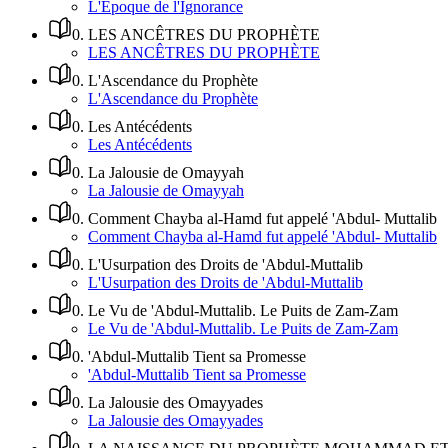
L'Époque de l'Ignorance
0
.
LES ANCÊTRES DU PROPHÈTE
LES ANCÊTRES DU PROPHÈTE
0
.
L'Ascendance du Prophète
L'Ascendance du Prophète
0
.
Les Antécédents
Les Antécédents
0
.
La Jalousie de Omayyah
La Jalousie de Omayyah
0
.
Comment Chayba al-Hamd fut appelé 'Abdul- Muttalib
Comment Chayba al-Hamd fut appelé 'Abdul- Muttalib
0
.
L'Usurpation des Droits de 'Abdul-Muttalib
L'Usurpation des Droits de 'Abdul-Muttalib
0
.
Le Vu de 'Abdul-Muttalib. Le Puits de Zam-Zam
Le Vu de 'Abdul-Muttalib. Le Puits de Zam-Zam
0
.
'Abdul-Muttalib Tient sa Promesse
'Abdul-Muttalib Tient sa Promesse
0
.
La Jalousie des Omayyades
La Jalousie des Omayyades