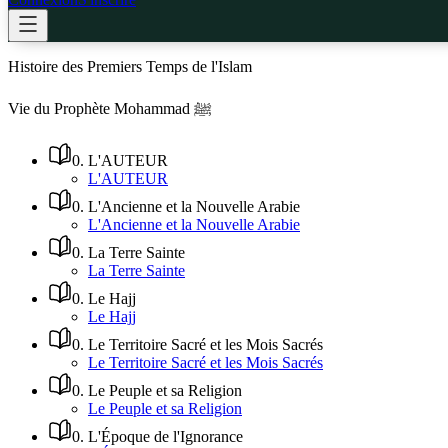
Histoire des Premiers Temps de l'Islam
Vie du Prophète Mohammad ﷺ
0
.
L'AUTEUR
L'AUTEUR
0
.
L'Ancienne et la Nouvelle Arabie
L'Ancienne et la Nouvelle Arabie
0
.
La Terre Sainte
La Terre Sainte
0
.
Le Hajj
Le Hajj
0
.
Le Territoire Sacré et les Mois Sacrés
Le Territoire Sacré et les Mois Sacrés
0
.
Le Peuple et sa Religion
Le Peuple et sa Religion
0
.
L'Époque de l'Ignorance