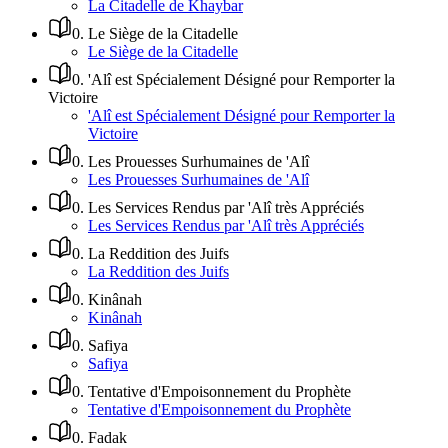
La Citadelle de Khaybar
0
.
Le Siège de la Citadelle
Le Siège de la Citadelle
0
.
'Alî est Spécialement Désigné pour Remporter la
Victoire
'Alî est Spécialement Désigné pour Remporter la
Victoire
0
.
Les Prouesses Surhumaines de 'Alî
Les Prouesses Surhumaines de 'Alî
0
.
Les Services Rendus par 'Alî très Appréciés
Les Services Rendus par 'Alî très Appréciés
0
.
La Reddition des Juifs
La Reddition des Juifs
0
.
Kinânah
Kinânah
0
.
Safiya
Safiya
0
.
Tentative d'Empoisonnement du Prophète
Tentative d'Empoisonnement du Prophète
0
.
Fadak