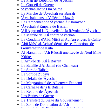
Le Plan de Rébellion de 'Âyechah
Le Conseil de Guerre
'Âyechah Incite Om Salma
La Marche de 'Âyechah sur Basrah
'Âyechah dans la Vallée de Hawab
Le Campement de 'Âyechah à Khoraybah
'Âyechah S'Empare de Basrah
'Alî Apprend la Nouvelle de la Révolte de 'Âyechah
La Marche de 'Alî contre 'Âyechah
La Conduite d'Abû Mûsâ al-Ach'arî envers le Calife
Abû Mûsâ al-Ach'arî démis de ses Fonctions de
Gouverneur de Kûfa
Al-Hassan Ibn 'Alî Réussit une Levée de Neuf Mille
Kûfites
L'Arrivée de 'Alî à Basrah
La Bataille d'Al-Jamal (du Chameau)
Le Sort de Talhah
Le Sort de Zubayr
La Défaite de 'Âyechah
La Magnanimité de 'Alî envers l'ennemi
Le Carnage dans la Bataille
La Retraite de 'Âyechah
Les Butins de Guerre
Le Transfert du Siège du Gouvernement
La Zone de Domination de 'Alî