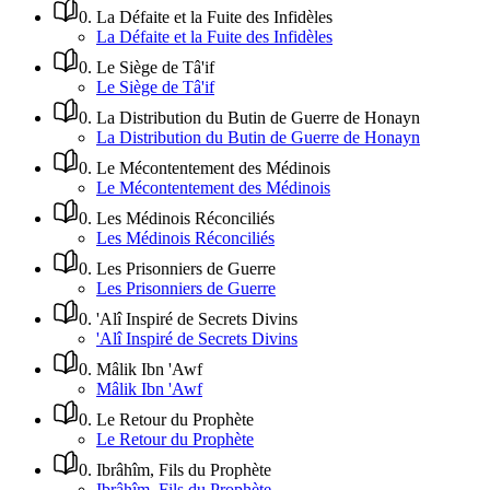
0
.
La Défaite et la Fuite des Infidèles
La Défaite et la Fuite des Infidèles
0
.
Le Siège de Tâ'if
Le Siège de Tâ'if
0
.
La Distribution du Butin de Guerre de Honayn
La Distribution du Butin de Guerre de Honayn
0
.
Le Mécontentement des Médinois
Le Mécontentement des Médinois
0
.
Les Médinois Réconciliés
Les Médinois Réconciliés
0
.
Les Prisonniers de Guerre
Les Prisonniers de Guerre
0
.
'Alî Inspiré de Secrets Divins
'Alî Inspiré de Secrets Divins
0
.
Mâlik Ibn 'Awf
Mâlik Ibn 'Awf
0
.
Le Retour du Prophète
Le Retour du Prophète
0
.
Ibrâhîm, Fils du Prophète
Ibrâhîm, Fils du Prophète