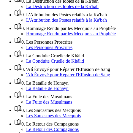
0
.
La Destruction des Idoles de la Ka'bah
La Destruction des Idoles de la Ka'bah
0
.
L'Attribution des Postes relatifs à la Ka'bah
L'Attribution des Postes relatifs à la Ka'bah
0
.
Hommage Rendu par les Mecquois au Prophète
Hommage Rendu par les Mecquois au Prophète
0
.
Les Personnes Proscrites
Les Personnes Proscrites
0
.
La Conduite Cruelle de Khâlid
La Conduite Cruelle de Khâlid
0
.
'Alî Énvoyé pour Réparer l'Effusion de Sang
'Alî Énvoyé pour Réparer l'Effusion de Sang
0
.
La Bataille de Honayn
La Bataille de Honayn
0
.
La Fuite des Musulmans
La Fuite des Musulmans
0
.
Les Sarcasmes des Mecquois
Les Sarcasmes des Mecquois
0
.
Le Retour des Compagnons
Le Retour des Compagnons