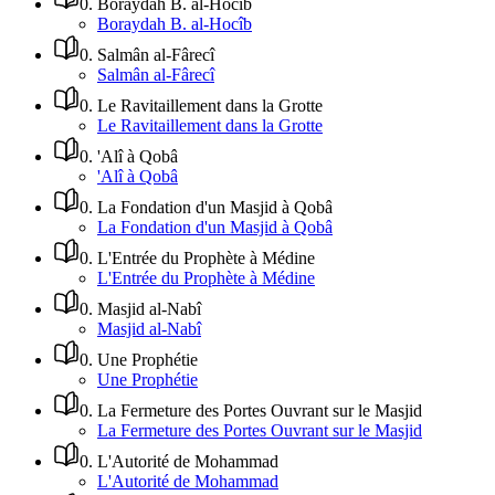
0
.
Boraydah B. al-Hocîb
Boraydah B. al-Hocîb
0
.
Salmân al-Fârecî
Salmân al-Fârecî
0
.
Le Ravitaillement dans la Grotte
Le Ravitaillement dans la Grotte
0
.
'Alî à Qobâ
'Alî à Qobâ
0
.
La Fondation d'un Masjid à Qobâ
La Fondation d'un Masjid à Qobâ
0
.
L'Entrée du Prophète à Médine
L'Entrée du Prophète à Médine
0
.
Masjid al-Nabî
Masjid al-Nabî
0
.
Une Prophétie
Une Prophétie
0
.
La Fermeture des Portes Ouvrant sur le Masjid
La Fermeture des Portes Ouvrant sur le Masjid
0
.
L'Autorité de Mohammad
L'Autorité de Mohammad