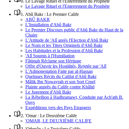
0
.
Le Lavage Rituel et l'Enterrement du Prophète
Le Lavage Rituel et l'Enterrement du Prophète
1
.
Abû Bakr : Le Premier Calife
ABÛ BAKR
L'Installation d'Abû Bakr
Le Premier Discours public d'Abû Bakr du Haut de la
Chaire
L'Attitude de 'Alî après l'Election d'Abû Bakr
Le Nom et les Titres Originels d'Abû Bakr
Les Habitudes et la Profession d'Abû Bakr
'Alî Soumis à l'Humiliation
Fâtimah Réclame son Héritage
Offre d'Ouvrir les Hostilités, Rejetée par 'Alî
L'Admonestation Faite par al-Hassan
Quelques Récits du Califat d'Abû Bakr
Mâlik Ibn Nowayrah et son Sort Cruel
Plainte auprès du Calife contre Khâlid
Le Jugement d'Abû Bakr
La Rébellion à Hadhramawt, Conduite par Ach'ath B.
Qays
Expéditions vers des Pays Etrangers
2
.
'Omar : Le Deuxième Calife
'OMAR, LE DEUXIÈME CALIFE
3
.
'Othmân : Le Troisième Calife