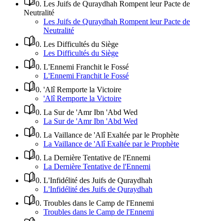
0
.
Les Juifs de Quraydhah Rompent leur Pacte de
Neutralité
Les Juifs de Quraydhah Rompent leur Pacte de
Neutralité
0
.
Les Difficultés du Siège
Les Difficultés du Siège
0
.
L'Ennemi Franchit le Fossé
L'Ennemi Franchit le Fossé
0
.
'Alî Remporte la Victoire
'Alî Remporte la Victoire
0
.
La Sur de 'Amr Ibn 'Abd Wed
La Sur de 'Amr Ibn 'Abd Wed
0
.
La Vaillance de 'Alî Exaltée par le Prophète
La Vaillance de 'Alî Exaltée par le Prophète
0
.
La Dernière Tentative de l'Ennemi
La Dernière Tentative de l'Ennemi
0
.
L'Infidélité des Juifs de Quraydhah
L'Infidélité des Juifs de Quraydhah
0
.
Troubles dans le Camp de l'Ennemi
Troubles dans le Camp de l'Ennemi