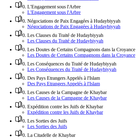
0
.
L'Engagement sous l'Arbre
L'Engagement sous l'Arbre
0
.
Négociations de Paix Engagées à Hudaybiyyah
Négociations de Paix Engagées à Hudaybiyyah
0
.
Les Clauses du Traité de Hudaybiyyah
Les Clauses du Traité de Hudaybiyyah
0
.
Les Doutes de Certains Compagnons dans la Croyance
Les Doutes de Certains Compagnons dans la Croyance
0
.
Les Conséquences du Traité de Hudaybiyyah
Les Conséquences du Traité de Hudaybiyyah
0
.
Des Pays Etrangers Appelés à l'Islam
Des Pays Etrangers Appelés à l'Islam
0
.
Les Causes de la Campagne de Khaybar
Les Causes de la Campagne de Khaybar
0
.
Expédition contre les Juifs de Khaybar
Expédition contre les Juifs de Khaybar
0
.
Les Sorties des Juifs
Les Sorties des Juifs
0
.
La Citadelle de Khaybar