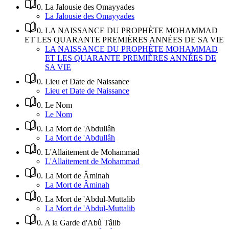
0
.
La Jalousie des Omayyades
La Jalousie des Omayyades
0
.
LA NAISSANCE DU PROPHÈTE MOHAMMAD
ET LES QUARANTE PREMIÈRES ANNÉES DE SA VIE
LA NAISSANCE DU PROPHÈTE MOHAMMAD
ET LES QUARANTE PREMIÈRES ANNÉES DE
SA VIE
0
.
Lieu et Date de Naissance
Lieu et Date de Naissance
0
.
Le Nom
Le Nom
0
.
La Mort de 'Abdullâh
La Mort de 'Abdullâh
0
.
L'Allaitement de Mohammad
L'Allaitement de Mohammad
0
.
La Mort de Âminah
La Mort de Âminah
0
.
La Mort de 'Abdul-Muttalib
La Mort de 'Abdul-Muttalib
0
.
A la Garde d'Abû Tâlib