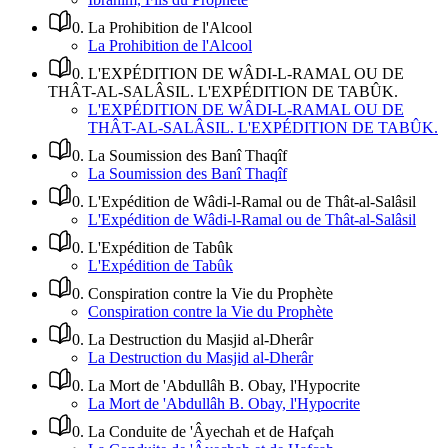
0
.
La Prohibition de l'Alcool
La Prohibition de l'Alcool
0
.
L'EXPÉDITION DE WÂDI-L-RAMAL OU DE
THÂT-AL-SALÂSIL. L'EXPÉDITION DE TABÛK.
L'EXPÉDITION DE WÂDI-L-RAMAL OU DE
THÂT-AL-SALÂSIL. L'EXPÉDITION DE TABÛK.
0
.
La Soumission des Banî Thaqîf
La Soumission des Banî Thaqîf
0
.
L'Expédition de Wâdi-l-Ramal ou de Thât-al-Salâsil
L'Expédition de Wâdi-l-Ramal ou de Thât-al-Salâsil
0
.
L'Expédition de Tabûk
L'Expédition de Tabûk
0
.
Conspiration contre la Vie du Prophète
Conspiration contre la Vie du Prophète
0
.
La Destruction du Masjid al-Dherâr
La Destruction du Masjid al-Dherâr
0
.
La Mort de 'Abdullâh B. Obay, l'Hypocrite
La Mort de 'Abdullâh B. Obay, l'Hypocrite
0
.
La Conduite de 'Âyechah et de Hafçah