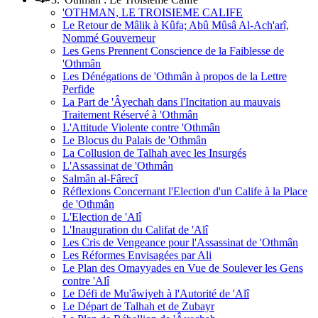
'OTHMAN, LE TROISIEME CALIFE
Le Retour de Mâlik à Kûfa; Abû Mûsâ Al-Ach'arî,
Nommé Gouverneur
Les Gens Prennent Conscience de la Faiblesse de
'Othmân
Les Dénégations de 'Othmân à propos de la Lettre
Perfide
La Part de 'Âyechah dans l'Incitation au mauvais
Traitement Réservé à 'Othmân
L'Attitude Violente contre 'Othmân
Le Blocus du Palais de 'Othmân
La Collusion de Talhah avec les Insurgés
L'Assassinat de 'Othmân
Salmân al-Fârecî
Réflexions Concernant l'Election d'un Calife à la Place
de 'Othmân
L'Election de 'Alî
L'Inauguration du Califat de 'Alî
Les Cris de Vengeance pour l'Assassinat de 'Othmân
Les Réformes Envisagées par Ali
Le Plan des Omayyades en Vue de Soulever les Gens
contre 'Alî
Le Défi de Mu'âwiyeh à l'Autorité de 'Alî
Le Départ de Talhah et de Zubayr