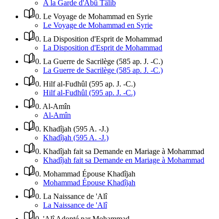
A la Garde d'Abû Tâlib
0
.
Le Voyage de Mohammad en Syrie
Le Voyage de Mohammad en Syrie
0
.
La Disposition d'Esprit de Mohammad
La Disposition d'Esprit de Mohammad
0
.
La Guerre de Sacrilège (585 ap. J. -C.)
La Guerre de Sacrilège (585 ap. J. -C.)
0
.
Hilf al-Fudhûl (595 ap. J. -C.)
Hilf al-Fudhûl (595 ap. J. -C.)
0
.
Al-Amîn
Al-Amîn
0
.
Khadîjah (595 A. -J.)
Khadîjah (595 A. -J.)
0
.
Khadîjah fait sa Demande en Mariage à Mohammad
Khadîjah fait sa Demande en Mariage à Mohammad
0
.
Mohammad Épouse Khadîjah
Mohammad Épouse Khadîjah
0
.
La Naissance de 'Alî
La Naissance de 'Alî
0
.
'Alî Adopté par Mohammad