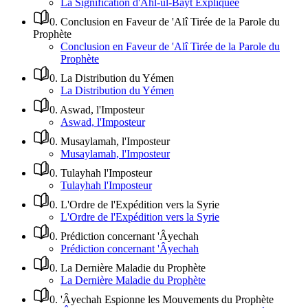
La Signification d'Ahl-ul-Bayt Expliquée
0
.
Conclusion en Faveur de 'Alî Tirée de la Parole du
Prophète
Conclusion en Faveur de 'Alî Tirée de la Parole du
Prophète
0
.
La Distribution du Yémen
La Distribution du Yémen
0
.
Aswad, l'Imposteur
Aswad, l'Imposteur
0
.
Musaylamah, l'Imposteur
Musaylamah, l'Imposteur
0
.
Tulayhah l'Imposteur
Tulayhah l'Imposteur
0
.
L'Ordre de l'Expédition vers la Syrie
L'Ordre de l'Expédition vers la Syrie
0
.
Prédiction concernant 'Âyechah
Prédiction concernant 'Âyechah
0
.
La Dernière Maladie du Prophète
La Dernière Maladie du Prophète
0
.
'Âyechah Espionne les Mouvements du Prophète