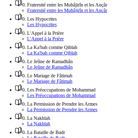
0
.
Fraternité entre les Muhâjirîn et les Ançâr
Fraternité entre les Muhâjirîn et les Ançâr
0
.
Les Hypocrites
Les Hypocrites
0
.
L'Appel à la Prière
L'Appel à la Prière
0
.
La Ka'bah comme Qiblah
La Ka'bah comme Qiblah
0
.
Le Jeûne de Ramadhân
Le Jeûne de Ramadhân
0
.
Le Mariage de Fâtimah
Le Mariage de Fâtimah
0
.
Les Préoccupations de Mohammad
Les Préoccupations de Mohammad
0
.
La Permission de Prendre les Armes
La Permission de Prendre les Armes
0
.
La Nakhlah
La Nakhlah
0
.
La Bataille de Badr
La Bataille de Badr