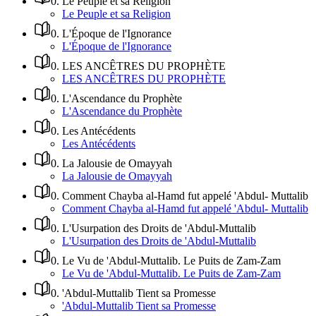
0
.
Le Peuple et sa Religion
Le Peuple et sa Religion
0
.
L'Époque de l'Ignorance
L'Époque de l'Ignorance
0
.
LES ANCÊTRES DU PROPHÈTE
LES ANCÊTRES DU PROPHÈTE
0
.
L'Ascendance du Prophète
L'Ascendance du Prophète
0
.
Les Antécédents
Les Antécédents
0
.
La Jalousie de Omayyah
La Jalousie de Omayyah
0
.
Comment Chayba al-Hamd fut appelé 'Abdul- Muttalib
Comment Chayba al-Hamd fut appelé 'Abdul- Muttalib
0
.
L'Usurpation des Droits de 'Abdul-Muttalib
L'Usurpation des Droits de 'Abdul-Muttalib
0
.
Le Vu de 'Abdul-Muttalib. Le Puits de Zam-Zam
Le Vu de 'Abdul-Muttalib. Le Puits de Zam-Zam
0
.
'Abdul-Muttalib Tient sa Promesse
'Abdul-Muttalib Tient sa Promesse