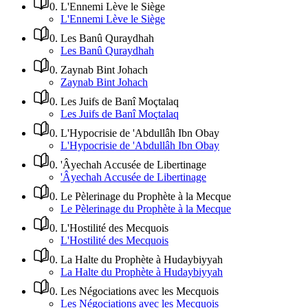
0
.
L'Ennemi Lève le Siège
L'Ennemi Lève le Siège
0
.
Les Banû Quraydhah
Les Banû Quraydhah
0
.
Zaynab Bint Johach
Zaynab Bint Johach
0
.
Les Juifs de Banî Moçtalaq
Les Juifs de Banî Moçtalaq
0
.
L'Hypocrisie de 'Abdullâh Ibn Obay
L'Hypocrisie de 'Abdullâh Ibn Obay
0
.
'Âyechah Accusée de Libertinage
'Âyechah Accusée de Libertinage
0
.
Le Pèlerinage du Prophète à la Mecque
Le Pèlerinage du Prophète à la Mecque
0
.
L'Hostilité des Mecquois
L'Hostilité des Mecquois
0
.
La Halte du Prophète à Hudaybiyyah
La Halte du Prophète à Hudaybiyyah
0
.
Les Négociations avec les Mecquois
Les Négociations avec les Mecquois