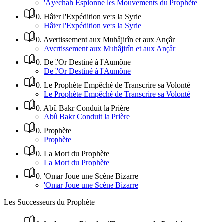
'Âyechah Espionne les Mouvements du Prophète
0
.
Hâter l'Expédition vers la Syrie
Hâter l'Expédition vers la Syrie
0
.
Avertissement aux Muhâjirîn et aux Ançâr
Avertissement aux Muhâjirîn et aux Ançâr
0
.
De l'Or Destiné à l'Aumône
De l'Or Destiné à l'Aumône
0
.
Le Prophète Empêché de Transcrire sa Volonté
Le Prophète Empêché de Transcrire sa Volonté
0
.
Abû Bakr Conduit la Prière
Abû Bakr Conduit la Prière
0
.
Prophète
Prophète
0
.
La Mort du Prophète
La Mort du Prophète
0
.
'Omar Joue une Scène Bizarre
'Omar Joue une Scène Bizarre
Les Successeurs du Prophète