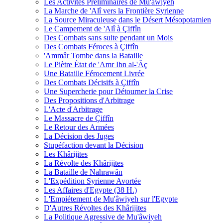
Les Activités Préliminaires de Mu'âwiyeh
La Marche de 'Alî vers la Frontière Syrienne
La Source Miraculeuse dans le Désert Mésopotamien
Le Campement de 'Alî à Çiffîn
Des Combats sans suite pendant un Mois
Des Combats Féroces à Çiffîn
'Ammâr Tombe dans la Bataille
Le Piètre État de 'Amr Ibn al-'Âç
Une Bataille Férocement Livrée
Des Combats Décisifs à Çiffîn
Une Supercherie pour Détourner la Crise
Des Propositions d'Arbitrage
L'Acte d'Arbitrage
Le Massacre de Çiffîn
Le Retour des Armées
La Décision des Juges
Stupéfaction devant la Décision
Les Khârijites
La Révolte des Khârijites
La Bataille de Nahrawân
L'Expédition Syrienne Avortée
Les Affaires d'Egypte (38 H.)
L'Empiétement de Mu'âwiyeh sur l'Egypte
D'Autres Révoltes des Khârijites
La Politique Agressive de Mu'âwiyeh