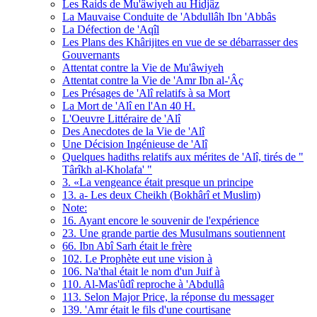
Les Raids de Mu'âwiyeh au Hidjâz
La Mauvaise Conduite de 'Abdullâh Ibn 'Abbâs
La Défection de 'Aqîl
Les Plans des Khârijites en vue de se débarrasser des
Gouvernants
Attentat contre la Vie de Mu'âwiyeh
Attentat contre la Vie de 'Amr Ibn al-'Âç
Les Présages de 'Alî relatifs à sa Mort
La Mort de 'Alî en l'An 40 H.
L'Oeuvre Littéraire de 'Alî
Des Anecdotes de la Vie de 'Alî
Une Décision Ingénieuse de 'Alî
Quelques hadiths relatifs aux mérites de 'Alî, tirés de "
Târîkh al-Kholafa' "
3. «La vengeance était presque un principe
13. a- Les deux Cheikh (Bokhârî et Muslim)
Note:
16. Ayant encore le souvenir de l'expérience
23. Une grande partie des Musulmans soutiennent
66. Ibn Abî Sarh était le frère
102. Le Prophète eut une vision à
106. Na'thal était le nom d'un Juif à
110. Al-Mas'ûdî reproche à 'Abdullâ
113. Selon Major Price, la réponse du messager
139. 'Amr était le fils d'une courtisane