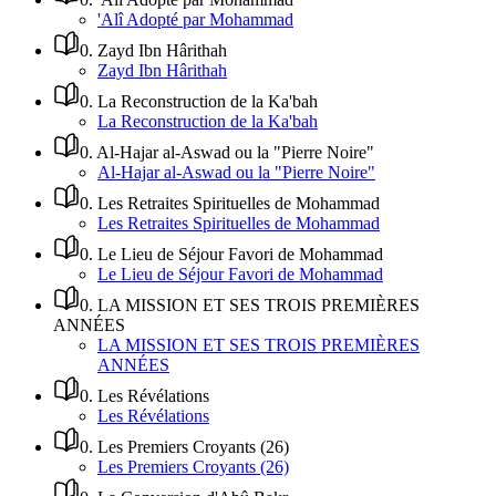
'Alî Adopté par Mohammad
0
.
Zayd Ibn Hârithah
Zayd Ibn Hârithah
0
.
La Reconstruction de la Ka'bah
La Reconstruction de la Ka'bah
0
.
Al-Hajar al-Aswad ou la "Pierre Noire"
Al-Hajar al-Aswad ou la "Pierre Noire"
0
.
Les Retraites Spirituelles de Mohammad
Les Retraites Spirituelles de Mohammad
0
.
Le Lieu de Séjour Favori de Mohammad
Le Lieu de Séjour Favori de Mohammad
0
.
LA MISSION ET SES TROIS PREMIÈRES
ANNÉES
LA MISSION ET SES TROIS PREMIÈRES
ANNÉES
0
.
Les Révélations
Les Révélations
0
.
Les Premiers Croyants (26)
Les Premiers Croyants (26)