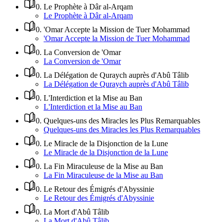
0
.
Le Prophète à Dâr al-Arqam
Le Prophète à Dâr al-Arqam
0
.
'Omar Accepte la Mission de Tuer Mohammad
'Omar Accepte la Mission de Tuer Mohammad
0
.
La Conversion de 'Omar
La Conversion de 'Omar
0
.
La Délégation de Quraych auprès d'Abû Tâlib
La Délégation de Quraych auprès d'Abû Tâlib
0
.
L'Interdiction et la Mise au Ban
L'Interdiction et la Mise au Ban
0
.
Quelques-uns des Miracles les Plus Remarquables
Quelques-uns des Miracles les Plus Remarquables
0
.
Le Miracle de la Disjonction de la Lune
Le Miracle de la Disjonction de la Lune
0
.
La Fin Miraculeuse de la Mise au Ban
La Fin Miraculeuse de la Mise au Ban
0
.
Le Retour des Émigrés d'Abyssinie
Le Retour des Émigrés d'Abyssinie
0
.
La Mort d'Abû Tâlib
La Mort d'Abû Tâlib