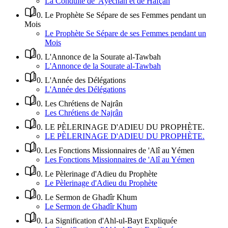
La Conduite de 'Âyechah et de Hafçah
0
.
Le Prophète Se Sépare de ses Femmes pendant un
Mois
Le Prophète Se Sépare de ses Femmes pendant un
Mois
0
.
L'Annonce de la Sourate al-Tawbah
L'Annonce de la Sourate al-Tawbah
0
.
L'Année des Délégations
L'Année des Délégations
0
.
Les Chrétiens de Najrân
Les Chrétiens de Najrân
0
.
LE PÈLERINAGE D'ADIEU DU PROPHÈTE.
LE PÈLERINAGE D'ADIEU DU PROPHÈTE.
0
.
Les Fonctions Missionnaires de 'Alî au Yémen
Les Fonctions Missionnaires de 'Alî au Yémen
0
.
Le Pèlerinage d'Adieu du Prophète
Le Pèlerinage d'Adieu du Prophète
0
.
Le Sermon de Ghadîr Khum
Le Sermon de Ghadîr Khum
0
.
La Signification d'Ahl-ul-Bayt Expliquée