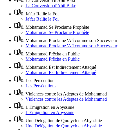
0
.
La Conversion d'Abû Bakr
La Conversion d'Abû Bakr
0
.
Ja'far Rallie la Foi
Ja'far Rallie la Foi
0
.
Mohammad Se Proclame Prophète
Mohammad Se Proclame Prophète
0
.
Mohammad Proclame 'Alî comme son Successeur
Mohammad Proclame 'Alî comme son Successeur
0
.
Mohammad Prêcha en Public
Mohammad Prêcha en Public
0
.
Mohammad Est Indirectement Attaqué
Mohammad Est Indirectement Attaqué
0
.
Les Persécutions
Les Persécutions
0
.
Violences contre les Adeptes de Mohammad
Violences contre les Adeptes de Mohammad
0
.
L'Emigration en Abyssinie
L'Emigration en Abyssinie
0
.
Une Délégation de Quraych en Abyssinie
Une Délégation de Quraych en Abyssinie