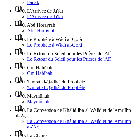
Fadak
0
.
L'Arrivée de Ja'far
L'Arrivée de Ja'far
0
.
Abû Horayrah
Abû Horayrah
0
.
Le Prophète à Wâdî al-Qorâ
Le Prophète à Wâdî al-Qorâ
0
.
Le Retour du Soleil pour les Prières de 'Alî
Le Retour du Soleil pour les Prières de 'Alî
0
.
Om Habîbah
Om Habîbah
0
.
'Umrat al-Qadhâ' du Prophète
'Umrat al-Qadhâ' du Prophète
0
.
Maymûnah
Maymûnah
0
.
La Conversion de Khâlid Ibn al-Walîd et de 'Amr Ibn
al-'Âç
La Conversion de Khâlid Ibn al-Walîd et de 'Amr Ibn
al-'Âç
0
.
La Chaire