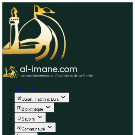
Accueil
Quran, Hadith & Du'a
Bibliothèque
Savoirs
Communauté