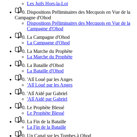
Les Juifs Hors-la-Loi
0
.
Dispositions Préliminaires des Mecquois en Vue de la
Campagne d'Ohod
Dispositions Préliminaires des Mecquois en Vue de la
Campagne d'Ohod
0
.
La Campagne d'Ohod
La Campagne d'Ohod
0
.
La Marche du Prophète
La Marche du Prophète
0
.
La Bataille d'Ohod
La Bataille d'Ohod
0
.
'Alî Loué par les Anges
'Alî Loué par les Anges
0
.
'Alî Aidé par Gabriel
'Alî Aidé par Gabriel
0
.
Le Prophète Blessé
Le Prophète Blessé
0
.
La Fin de la Bataille
La Fin de la Bataille
0
.
Un Canal sur les Tombes à Ohod