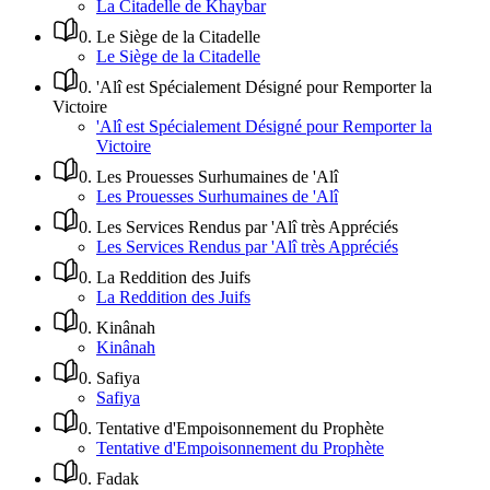
La Citadelle de Khaybar
0
.
Le Siège de la Citadelle
Le Siège de la Citadelle
0
.
'Alî est Spécialement Désigné pour Remporter la
Victoire
'Alî est Spécialement Désigné pour Remporter la
Victoire
0
.
Les Prouesses Surhumaines de 'Alî
Les Prouesses Surhumaines de 'Alî
0
.
Les Services Rendus par 'Alî très Appréciés
Les Services Rendus par 'Alî très Appréciés
0
.
La Reddition des Juifs
La Reddition des Juifs
0
.
Kinânah
Kinânah
0
.
Safiya
Safiya
0
.
Tentative d'Empoisonnement du Prophète
Tentative d'Empoisonnement du Prophète
0
.
Fadak