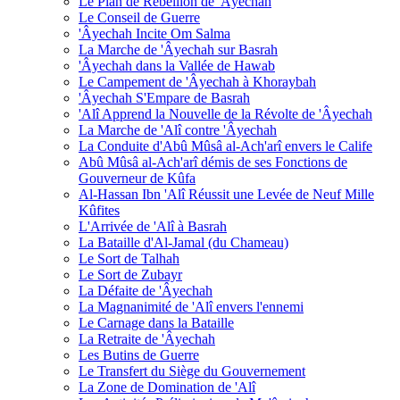
Le Plan de Rébellion de 'Âyechah
Le Conseil de Guerre
'Âyechah Incite Om Salma
La Marche de 'Âyechah sur Basrah
'Âyechah dans la Vallée de Hawab
Le Campement de 'Âyechah à Khoraybah
'Âyechah S'Empare de Basrah
'Alî Apprend la Nouvelle de la Révolte de 'Âyechah
La Marche de 'Alî contre 'Âyechah
La Conduite d'Abû Mûsâ al-Ach'arî envers le Calife
Abû Mûsâ al-Ach'arî démis de ses Fonctions de
Gouverneur de Kûfa
Al-Hassan Ibn 'Alî Réussit une Levée de Neuf Mille
Kûfites
L'Arrivée de 'Alî à Basrah
La Bataille d'Al-Jamal (du Chameau)
Le Sort de Talhah
Le Sort de Zubayr
La Défaite de 'Âyechah
La Magnanimité de 'Alî envers l'ennemi
Le Carnage dans la Bataille
La Retraite de 'Âyechah
Les Butins de Guerre
Le Transfert du Siège du Gouvernement
La Zone de Domination de 'Alî