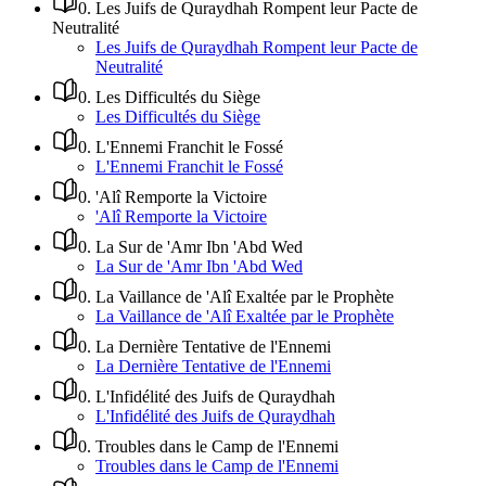
0
.
Les Juifs de Quraydhah Rompent leur Pacte de
Neutralité
Les Juifs de Quraydhah Rompent leur Pacte de
Neutralité
0
.
Les Difficultés du Siège
Les Difficultés du Siège
0
.
L'Ennemi Franchit le Fossé
L'Ennemi Franchit le Fossé
0
.
'Alî Remporte la Victoire
'Alî Remporte la Victoire
0
.
La Sur de 'Amr Ibn 'Abd Wed
La Sur de 'Amr Ibn 'Abd Wed
0
.
La Vaillance de 'Alî Exaltée par le Prophète
La Vaillance de 'Alî Exaltée par le Prophète
0
.
La Dernière Tentative de l'Ennemi
La Dernière Tentative de l'Ennemi
0
.
L'Infidélité des Juifs de Quraydhah
L'Infidélité des Juifs de Quraydhah
0
.
Troubles dans le Camp de l'Ennemi
Troubles dans le Camp de l'Ennemi