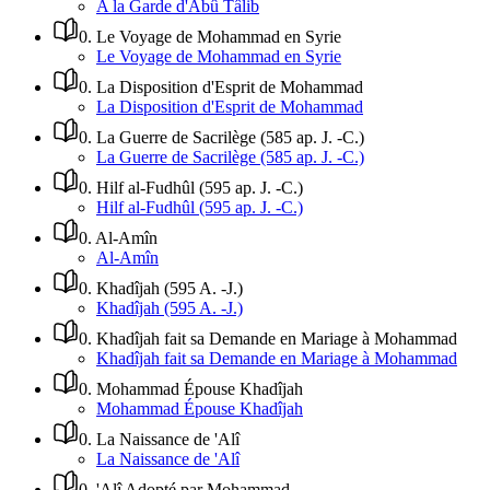
A la Garde d'Abû Tâlib
0
.
Le Voyage de Mohammad en Syrie
Le Voyage de Mohammad en Syrie
0
.
La Disposition d'Esprit de Mohammad
La Disposition d'Esprit de Mohammad
0
.
La Guerre de Sacrilège (585 ap. J. -C.)
La Guerre de Sacrilège (585 ap. J. -C.)
0
.
Hilf al-Fudhûl (595 ap. J. -C.)
Hilf al-Fudhûl (595 ap. J. -C.)
0
.
Al-Amîn
Al-Amîn
0
.
Khadîjah (595 A. -J.)
Khadîjah (595 A. -J.)
0
.
Khadîjah fait sa Demande en Mariage à Mohammad
Khadîjah fait sa Demande en Mariage à Mohammad
0
.
Mohammad Épouse Khadîjah
Mohammad Épouse Khadîjah
0
.
La Naissance de 'Alî
La Naissance de 'Alî
0
.
'Alî Adopté par Mohammad