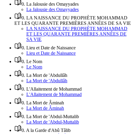
0
.
La Jalousie des Omayyades
La Jalousie des Omayyades
0
.
LA NAISSANCE DU PROPHÈTE MOHAMMAD
ET LES QUARANTE PREMIÈRES ANNÉES DE SA VIE
LA NAISSANCE DU PROPHÈTE MOHAMMAD
ET LES QUARANTE PREMIÈRES ANNÉES DE
SA VIE
0
.
Lieu et Date de Naissance
Lieu et Date de Naissance
0
.
Le Nom
Le Nom
0
.
La Mort de 'Abdullâh
La Mort de 'Abdullâh
0
.
L'Allaitement de Mohammad
L'Allaitement de Mohammad
0
.
La Mort de Âminah
La Mort de Âminah
0
.
La Mort de 'Abdul-Muttalib
La Mort de 'Abdul-Muttalib
0
.
A la Garde d'Abû Tâlib