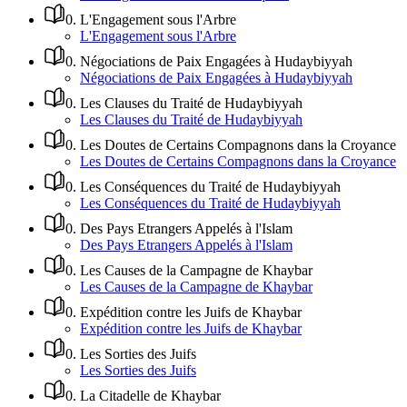
0
.
L'Engagement sous l'Arbre
L'Engagement sous l'Arbre
0
.
Négociations de Paix Engagées à Hudaybiyyah
Négociations de Paix Engagées à Hudaybiyyah
0
.
Les Clauses du Traité de Hudaybiyyah
Les Clauses du Traité de Hudaybiyyah
0
.
Les Doutes de Certains Compagnons dans la Croyance
Les Doutes de Certains Compagnons dans la Croyance
0
.
Les Conséquences du Traité de Hudaybiyyah
Les Conséquences du Traité de Hudaybiyyah
0
.
Des Pays Etrangers Appelés à l'Islam
Des Pays Etrangers Appelés à l'Islam
0
.
Les Causes de la Campagne de Khaybar
Les Causes de la Campagne de Khaybar
0
.
Expédition contre les Juifs de Khaybar
Expédition contre les Juifs de Khaybar
0
.
Les Sorties des Juifs
Les Sorties des Juifs
0
.
La Citadelle de Khaybar