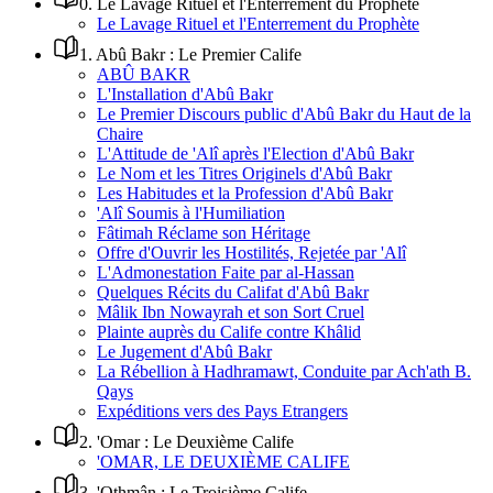
0
.
Le Lavage Rituel et l'Enterrement du Prophète
Le Lavage Rituel et l'Enterrement du Prophète
1
.
Abû Bakr : Le Premier Calife
ABÛ BAKR
L'Installation d'Abû Bakr
Le Premier Discours public d'Abû Bakr du Haut de la
Chaire
L'Attitude de 'Alî après l'Election d'Abû Bakr
Le Nom et les Titres Originels d'Abû Bakr
Les Habitudes et la Profession d'Abû Bakr
'Alî Soumis à l'Humiliation
Fâtimah Réclame son Héritage
Offre d'Ouvrir les Hostilités, Rejetée par 'Alî
L'Admonestation Faite par al-Hassan
Quelques Récits du Califat d'Abû Bakr
Mâlik Ibn Nowayrah et son Sort Cruel
Plainte auprès du Calife contre Khâlid
Le Jugement d'Abû Bakr
La Rébellion à Hadhramawt, Conduite par Ach'ath B.
Qays
Expéditions vers des Pays Etrangers
2
.
'Omar : Le Deuxième Calife
'OMAR, LE DEUXIÈME CALIFE
3
.
'Othmân : Le Troisième Calife