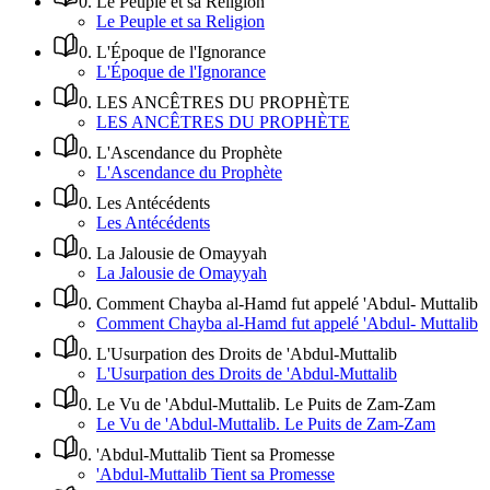
0
.
Le Peuple et sa Religion
Le Peuple et sa Religion
0
.
L'Époque de l'Ignorance
L'Époque de l'Ignorance
0
.
LES ANCÊTRES DU PROPHÈTE
LES ANCÊTRES DU PROPHÈTE
0
.
L'Ascendance du Prophète
L'Ascendance du Prophète
0
.
Les Antécédents
Les Antécédents
0
.
La Jalousie de Omayyah
La Jalousie de Omayyah
0
.
Comment Chayba al-Hamd fut appelé 'Abdul- Muttalib
Comment Chayba al-Hamd fut appelé 'Abdul- Muttalib
0
.
L'Usurpation des Droits de 'Abdul-Muttalib
L'Usurpation des Droits de 'Abdul-Muttalib
0
.
Le Vu de 'Abdul-Muttalib. Le Puits de Zam-Zam
Le Vu de 'Abdul-Muttalib. Le Puits de Zam-Zam
0
.
'Abdul-Muttalib Tient sa Promesse
'Abdul-Muttalib Tient sa Promesse