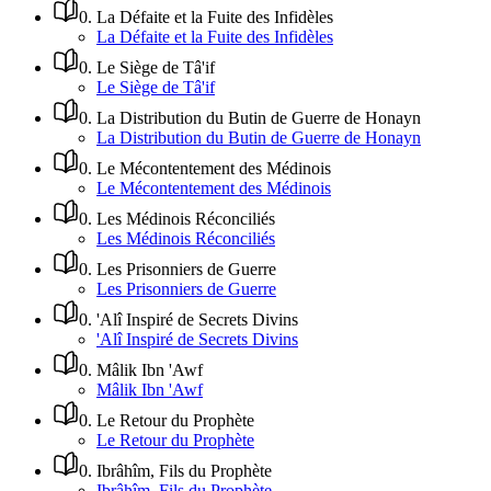
0
.
La Défaite et la Fuite des Infidèles
La Défaite et la Fuite des Infidèles
0
.
Le Siège de Tâ'if
Le Siège de Tâ'if
0
.
La Distribution du Butin de Guerre de Honayn
La Distribution du Butin de Guerre de Honayn
0
.
Le Mécontentement des Médinois
Le Mécontentement des Médinois
0
.
Les Médinois Réconciliés
Les Médinois Réconciliés
0
.
Les Prisonniers de Guerre
Les Prisonniers de Guerre
0
.
'Alî Inspiré de Secrets Divins
'Alî Inspiré de Secrets Divins
0
.
Mâlik Ibn 'Awf
Mâlik Ibn 'Awf
0
.
Le Retour du Prophète
Le Retour du Prophète
0
.
Ibrâhîm, Fils du Prophète
Ibrâhîm, Fils du Prophète