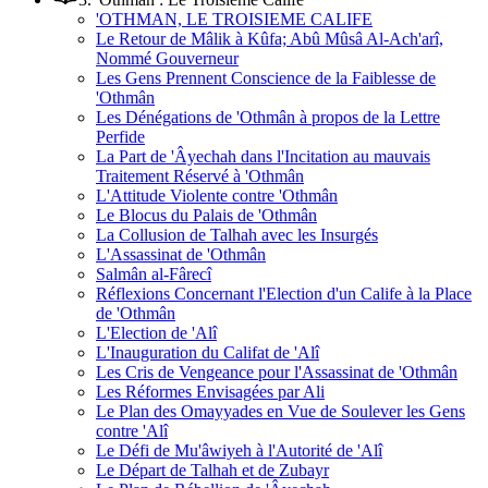
'OTHMAN, LE TROISIEME CALIFE
Le Retour de Mâlik à Kûfa; Abû Mûsâ Al-Ach'arî,
Nommé Gouverneur
Les Gens Prennent Conscience de la Faiblesse de
'Othmân
Les Dénégations de 'Othmân à propos de la Lettre
Perfide
La Part de 'Âyechah dans l'Incitation au mauvais
Traitement Réservé à 'Othmân
L'Attitude Violente contre 'Othmân
Le Blocus du Palais de 'Othmân
La Collusion de Talhah avec les Insurgés
L'Assassinat de 'Othmân
Salmân al-Fârecî
Réflexions Concernant l'Election d'un Calife à la Place
de 'Othmân
L'Election de 'Alî
L'Inauguration du Califat de 'Alî
Les Cris de Vengeance pour l'Assassinat de 'Othmân
Les Réformes Envisagées par Ali
Le Plan des Omayyades en Vue de Soulever les Gens
contre 'Alî
Le Défi de Mu'âwiyeh à l'Autorité de 'Alî
Le Départ de Talhah et de Zubayr