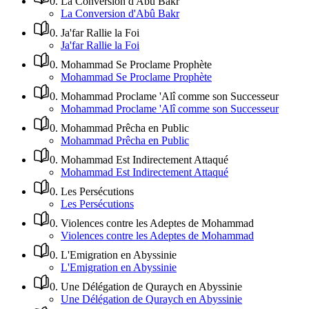
0
.
La Conversion d'Abû Bakr
La Conversion d'Abû Bakr
0
.
Ja'far Rallie la Foi
Ja'far Rallie la Foi
0
.
Mohammad Se Proclame Prophète
Mohammad Se Proclame Prophète
0
.
Mohammad Proclame 'Alî comme son Successeur
Mohammad Proclame 'Alî comme son Successeur
0
.
Mohammad Prêcha en Public
Mohammad Prêcha en Public
0
.
Mohammad Est Indirectement Attaqué
Mohammad Est Indirectement Attaqué
0
.
Les Persécutions
Les Persécutions
0
.
Violences contre les Adeptes de Mohammad
Violences contre les Adeptes de Mohammad
0
.
L'Emigration en Abyssinie
L'Emigration en Abyssinie
0
.
Une Délégation de Quraych en Abyssinie
Une Délégation de Quraych en Abyssinie