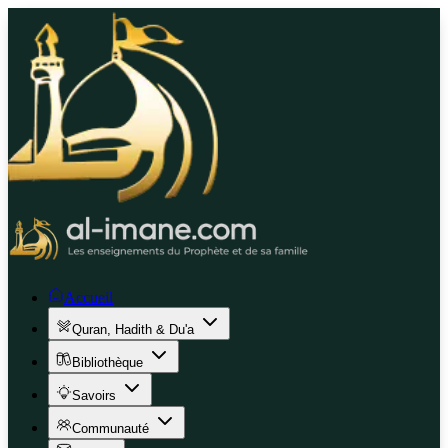
Accueil
Quran, Hadith & Du'a
Bibliothèque
Savoirs
Communauté