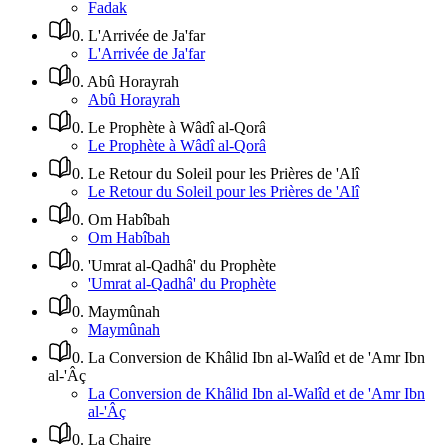
Fadak
0
.
L'Arrivée de Ja'far
L'Arrivée de Ja'far
0
.
Abû Horayrah
Abû Horayrah
0
.
Le Prophète à Wâdî al-Qorâ
Le Prophète à Wâdî al-Qorâ
0
.
Le Retour du Soleil pour les Prières de 'Alî
Le Retour du Soleil pour les Prières de 'Alî
0
.
Om Habîbah
Om Habîbah
0
.
'Umrat al-Qadhâ' du Prophète
'Umrat al-Qadhâ' du Prophète
0
.
Maymûnah
Maymûnah
0
.
La Conversion de Khâlid Ibn al-Walîd et de 'Amr Ibn
al-'Âç
La Conversion de Khâlid Ibn al-Walîd et de 'Amr Ibn
al-'Âç
0
.
La Chaire