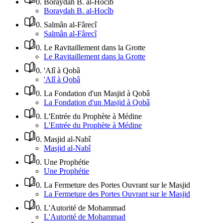
0
.
Boraydah B. al-Hocîb
Boraydah B. al-Hocîb
0
.
Salmân al-Fârecî
Salmân al-Fârecî
0
.
Le Ravitaillement dans la Grotte
Le Ravitaillement dans la Grotte
0
.
'Alî à Qobâ
'Alî à Qobâ
0
.
La Fondation d'un Masjid à Qobâ
La Fondation d'un Masjid à Qobâ
0
.
L'Entrée du Prophète à Médine
L'Entrée du Prophète à Médine
0
.
Masjid al-Nabî
Masjid al-Nabî
0
.
Une Prophétie
Une Prophétie
0
.
La Fermeture des Portes Ouvrant sur le Masjid
La Fermeture des Portes Ouvrant sur le Masjid
0
.
L'Autorité de Mohammad
L'Autorité de Mohammad