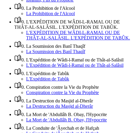
0
.
La Prohibition de l'Alcool
La Prohibition de l'Alcool
0
.
L'EXPÉDITION DE WÂDI-L-RAMAL OU DE
THÂT-AL-SALÂSIL. L'EXPÉDITION DE TABÛK.
L'EXPÉDITION DE WÂDI-L-RAMAL OU DE
THÂT-AL-SALÂSIL. L'EXPÉDITION DE TABÛK.
0
.
La Soumission des Banî Thaqîf
La Soumission des Banî Thaqîf
0
.
L'Expédition de Wâdi-l-Ramal ou de Thât-al-Salâsil
L'Expédition de Wâdi-l-Ramal ou de Thât-al-Salâsil
0
.
L'Expédition de Tabûk
L'Expédition de Tabûk
0
.
Conspiration contre la Vie du Prophète
Conspiration contre la Vie du Prophète
0
.
La Destruction du Masjid al-Dherâr
La Destruction du Masjid al-Dherâr
0
.
La Mort de 'Abdullâh B. Obay, l'Hypocrite
La Mort de 'Abdullâh B. Obay, l'Hypocrite
0
.
La Conduite de 'Âyechah et de Hafçah