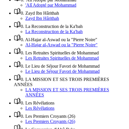
'Alî Adopté par Mohammad
0
.
Zayd Ibn Hârithah
Zayd Ibn Hârithah
0
.
La Reconstruction de la Ka'bah
La Reconstruction de la Ka'bah
0
.
Al-Hajar al-Aswad ou la "Pierre Noire"
Al-Hajar al-Aswad ou la "Pierre Noire"
0
.
Les Retraites Spirituelles de Mohammad
Les Retraites Spirituelles de Mohammad
0
.
Le Lieu de Séjour Favori de Mohammad
Le Lieu de Séjour Favori de Mohammad
0
.
LA MISSION ET SES TROIS PREMIÈRES
ANNÉES
LA MISSION ET SES TROIS PREMIÈRES
ANNÉES
0
.
Les Révélations
Les Révélations
0
.
Les Premiers Croyants (26)
Les Premiers Croyants (26)