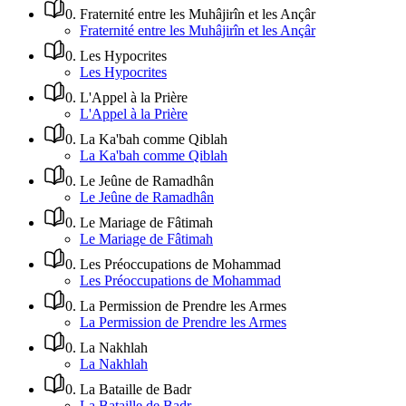
0
.
Fraternité entre les Muhâjirîn et les Ançâr
Fraternité entre les Muhâjirîn et les Ançâr
0
.
Les Hypocrites
Les Hypocrites
0
.
L'Appel à la Prière
L'Appel à la Prière
0
.
La Ka'bah comme Qiblah
La Ka'bah comme Qiblah
0
.
Le Jeûne de Ramadhân
Le Jeûne de Ramadhân
0
.
Le Mariage de Fâtimah
Le Mariage de Fâtimah
0
.
Les Préoccupations de Mohammad
Les Préoccupations de Mohammad
0
.
La Permission de Prendre les Armes
La Permission de Prendre les Armes
0
.
La Nakhlah
La Nakhlah
0
.
La Bataille de Badr
La Bataille de Badr