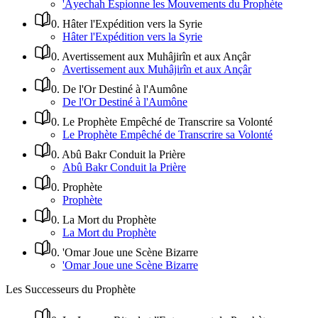
'Âyechah Espionne les Mouvements du Prophète
0
.
Hâter l'Expédition vers la Syrie
Hâter l'Expédition vers la Syrie
0
.
Avertissement aux Muhâjirîn et aux Ançâr
Avertissement aux Muhâjirîn et aux Ançâr
0
.
De l'Or Destiné à l'Aumône
De l'Or Destiné à l'Aumône
0
.
Le Prophète Empêché de Transcrire sa Volonté
Le Prophète Empêché de Transcrire sa Volonté
0
.
Abû Bakr Conduit la Prière
Abû Bakr Conduit la Prière
0
.
Prophète
Prophète
0
.
La Mort du Prophète
La Mort du Prophète
0
.
'Omar Joue une Scène Bizarre
'Omar Joue une Scène Bizarre
Les Successeurs du Prophète