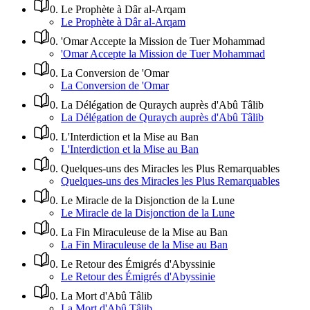
0
.
Le Prophète à Dâr al-Arqam
Le Prophète à Dâr al-Arqam
0
.
'Omar Accepte la Mission de Tuer Mohammad
'Omar Accepte la Mission de Tuer Mohammad
0
.
La Conversion de 'Omar
La Conversion de 'Omar
0
.
La Délégation de Quraych auprès d'Abû Tâlib
La Délégation de Quraych auprès d'Abû Tâlib
0
.
L'Interdiction et la Mise au Ban
L'Interdiction et la Mise au Ban
0
.
Quelques-uns des Miracles les Plus Remarquables
Quelques-uns des Miracles les Plus Remarquables
0
.
Le Miracle de la Disjonction de la Lune
Le Miracle de la Disjonction de la Lune
0
.
La Fin Miraculeuse de la Mise au Ban
La Fin Miraculeuse de la Mise au Ban
0
.
Le Retour des Émigrés d'Abyssinie
Le Retour des Émigrés d'Abyssinie
0
.
La Mort d'Abû Tâlib
La Mort d'Abû Tâlib