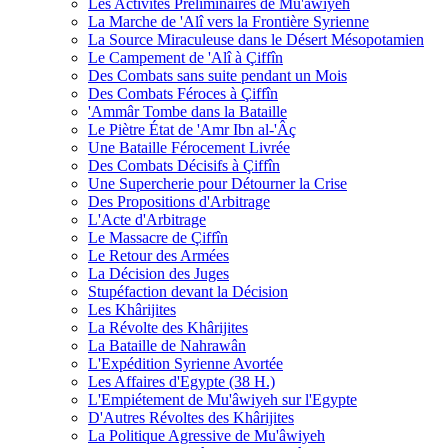
Les Activités Préliminaires de Mu'âwiyeh
La Marche de 'Alî vers la Frontière Syrienne
La Source Miraculeuse dans le Désert Mésopotamien
Le Campement de 'Alî à Çiffîn
Des Combats sans suite pendant un Mois
Des Combats Féroces à Çiffîn
'Ammâr Tombe dans la Bataille
Le Piètre État de 'Amr Ibn al-'Âç
Une Bataille Férocement Livrée
Des Combats Décisifs à Çiffîn
Une Supercherie pour Détourner la Crise
Des Propositions d'Arbitrage
L'Acte d'Arbitrage
Le Massacre de Çiffîn
Le Retour des Armées
La Décision des Juges
Stupéfaction devant la Décision
Les Khârijites
La Révolte des Khârijites
La Bataille de Nahrawân
L'Expédition Syrienne Avortée
Les Affaires d'Egypte (38 H.)
L'Empiétement de Mu'âwiyeh sur l'Egypte
D'Autres Révoltes des Khârijites
La Politique Agressive de Mu'âwiyeh