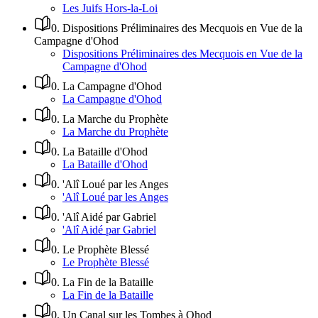
Les Juifs Hors-la-Loi
0
.
Dispositions Préliminaires des Mecquois en Vue de la
Campagne d'Ohod
Dispositions Préliminaires des Mecquois en Vue de la
Campagne d'Ohod
0
.
La Campagne d'Ohod
La Campagne d'Ohod
0
.
La Marche du Prophète
La Marche du Prophète
0
.
La Bataille d'Ohod
La Bataille d'Ohod
0
.
'Alî Loué par les Anges
'Alî Loué par les Anges
0
.
'Alî Aidé par Gabriel
'Alî Aidé par Gabriel
0
.
Le Prophète Blessé
Le Prophète Blessé
0
.
La Fin de la Bataille
La Fin de la Bataille
0
.
Un Canal sur les Tombes à Ohod