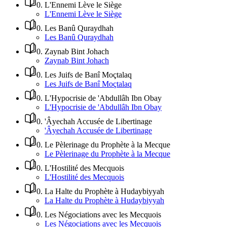
0
.
L'Ennemi Lève le Siège
L'Ennemi Lève le Siège
0
.
Les Banû Quraydhah
Les Banû Quraydhah
0
.
Zaynab Bint Johach
Zaynab Bint Johach
0
.
Les Juifs de Banî Moçtalaq
Les Juifs de Banî Moçtalaq
0
.
L'Hypocrisie de 'Abdullâh Ibn Obay
L'Hypocrisie de 'Abdullâh Ibn Obay
0
.
'Âyechah Accusée de Libertinage
'Âyechah Accusée de Libertinage
0
.
Le Pèlerinage du Prophète à la Mecque
Le Pèlerinage du Prophète à la Mecque
0
.
L'Hostilité des Mecquois
L'Hostilité des Mecquois
0
.
La Halte du Prophète à Hudaybiyyah
La Halte du Prophète à Hudaybiyyah
0
.
Les Négociations avec les Mecquois
Les Négociations avec les Mecquois