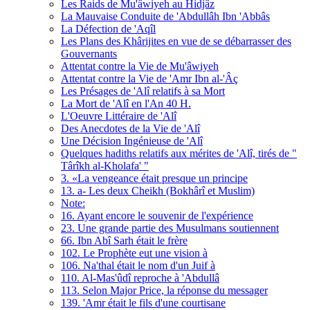
Les Raids de Mu'âwiyeh au Hidjâz
La Mauvaise Conduite de 'Abdullâh Ibn 'Abbâs
La Défection de 'Aqîl
Les Plans des Khârijites en vue de se débarrasser des
Gouvernants
Attentat contre la Vie de Mu'âwiyeh
Attentat contre la Vie de 'Amr Ibn al-'Âç
Les Présages de 'Alî relatifs à sa Mort
La Mort de 'Alî en l'An 40 H.
L'Oeuvre Littéraire de 'Alî
Des Anecdotes de la Vie de 'Alî
Une Décision Ingénieuse de 'Alî
Quelques hadiths relatifs aux mérites de 'Alî, tirés de "
Târîkh al-Kholafa' "
3. «La vengeance était presque un principe
13. a- Les deux Cheikh (Bokhârî et Muslim)
Note:
16. Ayant encore le souvenir de l'expérience
23. Une grande partie des Musulmans soutiennent
66. Ibn Abî Sarh était le frère
102. Le Prophète eut une vision à
106. Na'thal était le nom d'un Juif à
110. Al-Mas'ûdî reproche à 'Abdullâ
113. Selon Major Price, la réponse du messager
139. 'Amr était le fils d'une courtisane