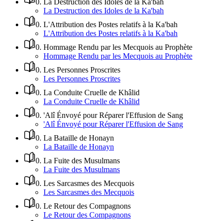
0
.
La Destruction des Idoles de la Ka'bah
La Destruction des Idoles de la Ka'bah
0
.
L'Attribution des Postes relatifs à la Ka'bah
L'Attribution des Postes relatifs à la Ka'bah
0
.
Hommage Rendu par les Mecquois au Prophète
Hommage Rendu par les Mecquois au Prophète
0
.
Les Personnes Proscrites
Les Personnes Proscrites
0
.
La Conduite Cruelle de Khâlid
La Conduite Cruelle de Khâlid
0
.
'Alî Énvoyé pour Réparer l'Effusion de Sang
'Alî Énvoyé pour Réparer l'Effusion de Sang
0
.
La Bataille de Honayn
La Bataille de Honayn
0
.
La Fuite des Musulmans
La Fuite des Musulmans
0
.
Les Sarcasmes des Mecquois
Les Sarcasmes des Mecquois
0
.
Le Retour des Compagnons
Le Retour des Compagnons