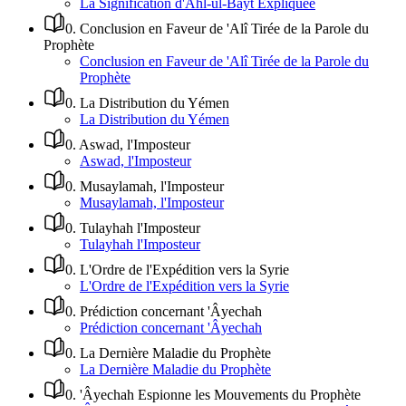
La Signification d'Ahl-ul-Bayt Expliquée
0
.
Conclusion en Faveur de 'Alî Tirée de la Parole du
Prophète
Conclusion en Faveur de 'Alî Tirée de la Parole du
Prophète
0
.
La Distribution du Yémen
La Distribution du Yémen
0
.
Aswad, l'Imposteur
Aswad, l'Imposteur
0
.
Musaylamah, l'Imposteur
Musaylamah, l'Imposteur
0
.
Tulayhah l'Imposteur
Tulayhah l'Imposteur
0
.
L'Ordre de l'Expédition vers la Syrie
L'Ordre de l'Expédition vers la Syrie
0
.
Prédiction concernant 'Âyechah
Prédiction concernant 'Âyechah
0
.
La Dernière Maladie du Prophète
La Dernière Maladie du Prophète
0
.
'Âyechah Espionne les Mouvements du Prophète