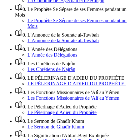
La Conduite de 'Âyechah et de Hafçah
0
.
Le Prophète Se Sépare de ses Femmes pendant un
Mois
Le Prophète Se Sépare de ses Femmes pendant un
Mois
0
.
L'Annonce de la Sourate al-Tawbah
L'Annonce de la Sourate al-Tawbah
0
.
L'Année des Délégations
L'Année des Délégations
0
.
Les Chrétiens de Najrân
Les Chrétiens de Najrân
0
.
LE PÈLERINAGE D'ADIEU DU PROPHÈTE.
LE PÈLERINAGE D'ADIEU DU PROPHÈTE.
0
.
Les Fonctions Missionnaires de 'Alî au Yémen
Les Fonctions Missionnaires de 'Alî au Yémen
0
.
Le Pèlerinage d'Adieu du Prophète
Le Pèlerinage d'Adieu du Prophète
0
.
Le Sermon de Ghadîr Khum
Le Sermon de Ghadîr Khum
0
.
La Signification d'Ahl-ul-Bayt Expliquée