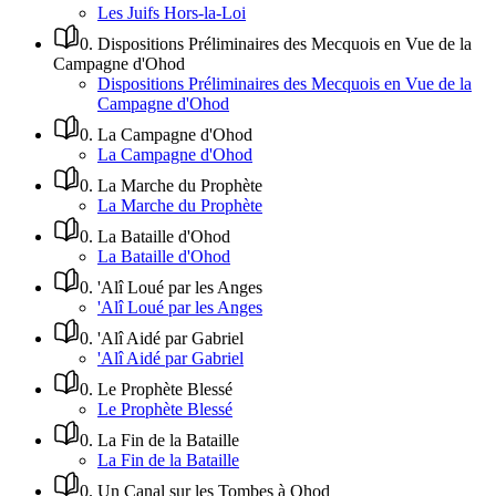
Les Juifs Hors-la-Loi
0
.
Dispositions Préliminaires des Mecquois en Vue de la
Campagne d'Ohod
Dispositions Préliminaires des Mecquois en Vue de la
Campagne d'Ohod
0
.
La Campagne d'Ohod
La Campagne d'Ohod
0
.
La Marche du Prophète
La Marche du Prophète
0
.
La Bataille d'Ohod
La Bataille d'Ohod
0
.
'Alî Loué par les Anges
'Alî Loué par les Anges
0
.
'Alî Aidé par Gabriel
'Alî Aidé par Gabriel
0
.
Le Prophète Blessé
Le Prophète Blessé
0
.
La Fin de la Bataille
La Fin de la Bataille
0
.
Un Canal sur les Tombes à Ohod