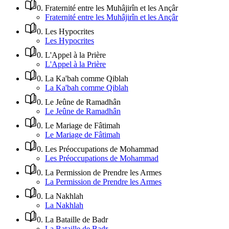
0
.
Fraternité entre les Muhâjirîn et les Ançâr
Fraternité entre les Muhâjirîn et les Ançâr
0
.
Les Hypocrites
Les Hypocrites
0
.
L'Appel à la Prière
L'Appel à la Prière
0
.
La Ka'bah comme Qiblah
La Ka'bah comme Qiblah
0
.
Le Jeûne de Ramadhân
Le Jeûne de Ramadhân
0
.
Le Mariage de Fâtimah
Le Mariage de Fâtimah
0
.
Les Préoccupations de Mohammad
Les Préoccupations de Mohammad
0
.
La Permission de Prendre les Armes
La Permission de Prendre les Armes
0
.
La Nakhlah
La Nakhlah
0
.
La Bataille de Badr
La Bataille de Badr