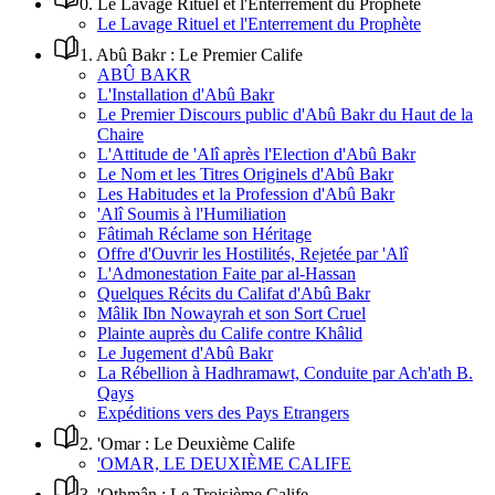
0
.
Le Lavage Rituel et l'Enterrement du Prophète
Le Lavage Rituel et l'Enterrement du Prophète
1
.
Abû Bakr : Le Premier Calife
ABÛ BAKR
L'Installation d'Abû Bakr
Le Premier Discours public d'Abû Bakr du Haut de la
Chaire
L'Attitude de 'Alî après l'Election d'Abû Bakr
Le Nom et les Titres Originels d'Abû Bakr
Les Habitudes et la Profession d'Abû Bakr
'Alî Soumis à l'Humiliation
Fâtimah Réclame son Héritage
Offre d'Ouvrir les Hostilités, Rejetée par 'Alî
L'Admonestation Faite par al-Hassan
Quelques Récits du Califat d'Abû Bakr
Mâlik Ibn Nowayrah et son Sort Cruel
Plainte auprès du Calife contre Khâlid
Le Jugement d'Abû Bakr
La Rébellion à Hadhramawt, Conduite par Ach'ath B.
Qays
Expéditions vers des Pays Etrangers
2
.
'Omar : Le Deuxième Calife
'OMAR, LE DEUXIÈME CALIFE
3
.
'Othmân : Le Troisième Calife