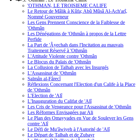
'OTHMAN, LE TROISIEME CALIFE
Le Retour de Mâlik à Kûfa; Abû Mûsâ Al-Ach'arî,
Nommé Gouverneur
Les Gens Prennent Conscience de la Faiblesse de
'Othmân
Les Dénégations de 'Othmân à propos de la Lettre
Perfide
La Part de 'Âyechah dans l'Incitation au mauvais
Traitement Réservé à 'Othmân
L'Attitude Violente contre 'Othmân
Le Blocus du Palais de 'Othmân
La Collusion de Talhah avec les Insurgés
L'Assassinat de 'Othmân
Salmân al-Fârecî
Réflexions Concernant l'Election d'un Calife à la Place
de 'Othmân
L'Election de 'Alî
L'Inauguration du Califat de 'Alî
Les Cris de Vengeance pour l'Assassinat de 'Othmân
Les Réformes Envisagées par Ali
Le Plan des Omayyades en Vue de Soulever les Gens
contre 'Alî
Le Défi de Mu'âwiyeh à l'Autorité de 'Alî
Le Départ de Talhah et de Zubayr