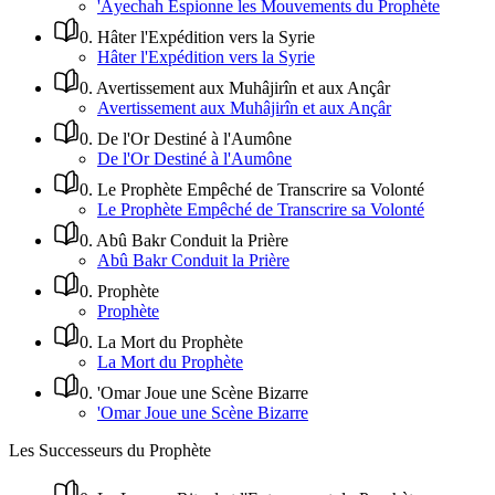
'Âyechah Espionne les Mouvements du Prophète
0
.
Hâter l'Expédition vers la Syrie
Hâter l'Expédition vers la Syrie
0
.
Avertissement aux Muhâjirîn et aux Ançâr
Avertissement aux Muhâjirîn et aux Ançâr
0
.
De l'Or Destiné à l'Aumône
De l'Or Destiné à l'Aumône
0
.
Le Prophète Empêché de Transcrire sa Volonté
Le Prophète Empêché de Transcrire sa Volonté
0
.
Abû Bakr Conduit la Prière
Abû Bakr Conduit la Prière
0
.
Prophète
Prophète
0
.
La Mort du Prophète
La Mort du Prophète
0
.
'Omar Joue une Scène Bizarre
'Omar Joue une Scène Bizarre
Les Successeurs du Prophète