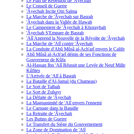
Le Plan de Rébellion de 'Âyechah
Le Conseil de Guerre
'Âyechah Incite Om Salma
La Marche de 'Âyechah sur Basrah
'Âyechah dans la Vallée de Hawab
Le Campement de 'Âyechah à Khoraybah
'Âyechah S'Empare de Basrah
'Alî Apprend la Nouvelle de la Révolte de 'Âyechah
La Marche de 'Alî contre 'Âyechah
La Conduite d'Abû Mûsâ al-Ach'arî envers le Calife
Abû Mûsâ al-Ach'arî démis de ses Fonctions de
Gouverneur de Kûfa
Al-Hassan Ibn 'Alî Réussit une Levée de Neuf Mille
Kûfites
L'Arrivée de 'Alî à Basrah
La Bataille d'Al-Jamal (du Chameau)
Le Sort de Talhah
Le Sort de Zubayr
La Défaite de 'Âyechah
La Magnanimité de 'Alî envers l'ennemi
Le Carnage dans la Bataille
La Retraite de 'Âyechah
Les Butins de Guerre
Le Transfert du Siège du Gouvernement
La Zone de Domination de 'Alî