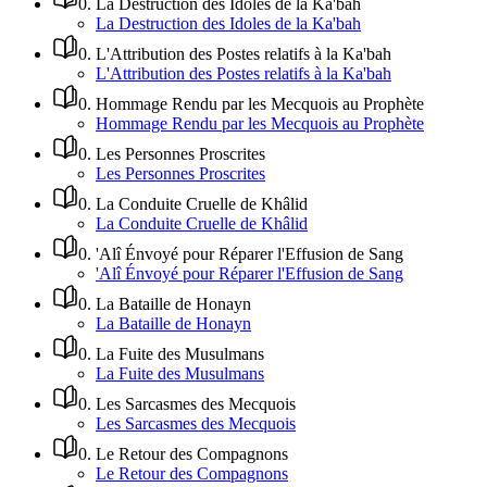
0
.
La Destruction des Idoles de la Ka'bah
La Destruction des Idoles de la Ka'bah
0
.
L'Attribution des Postes relatifs à la Ka'bah
L'Attribution des Postes relatifs à la Ka'bah
0
.
Hommage Rendu par les Mecquois au Prophète
Hommage Rendu par les Mecquois au Prophète
0
.
Les Personnes Proscrites
Les Personnes Proscrites
0
.
La Conduite Cruelle de Khâlid
La Conduite Cruelle de Khâlid
0
.
'Alî Énvoyé pour Réparer l'Effusion de Sang
'Alî Énvoyé pour Réparer l'Effusion de Sang
0
.
La Bataille de Honayn
La Bataille de Honayn
0
.
La Fuite des Musulmans
La Fuite des Musulmans
0
.
Les Sarcasmes des Mecquois
Les Sarcasmes des Mecquois
0
.
Le Retour des Compagnons
Le Retour des Compagnons