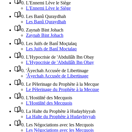
0
.
L'Ennemi Lève le Siège
L'Ennemi Lève le Siège
0
.
Les Banû Quraydhah
Les Banû Quraydhah
0
.
Zaynab Bint Johach
Zaynab Bint Johach
0
.
Les Juifs de Banî Moçtalaq
Les Juifs de Banî Moçtalaq
0
.
L'Hypocrisie de 'Abdullâh Ibn Obay
L'Hypocrisie de 'Abdullâh Ibn Obay
0
.
'Âyechah Accusée de Libertinage
'Âyechah Accusée de Libertinage
0
.
Le Pèlerinage du Prophète à la Mecque
Le Pèlerinage du Prophète à la Mecque
0
.
L'Hostilité des Mecquois
L'Hostilité des Mecquois
0
.
La Halte du Prophète à Hudaybiyyah
La Halte du Prophète à Hudaybiyyah
0
.
Les Négociations avec les Mecquois
Les Négociations avec les Mecquois