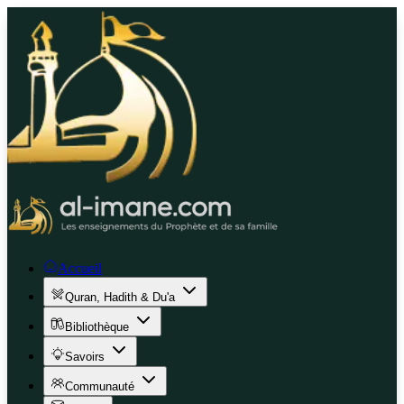
Accueil
Quran, Hadith & Du'a
Bibliothèque
Savoirs
Communauté