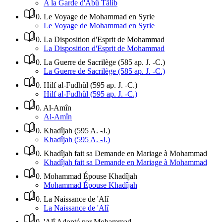
A la Garde d'Abû Tâlib
0
.
Le Voyage de Mohammad en Syrie
Le Voyage de Mohammad en Syrie
0
.
La Disposition d'Esprit de Mohammad
La Disposition d'Esprit de Mohammad
0
.
La Guerre de Sacrilège (585 ap. J. -C.)
La Guerre de Sacrilège (585 ap. J. -C.)
0
.
Hilf al-Fudhûl (595 ap. J. -C.)
Hilf al-Fudhûl (595 ap. J. -C.)
0
.
Al-Amîn
Al-Amîn
0
.
Khadîjah (595 A. -J.)
Khadîjah (595 A. -J.)
0
.
Khadîjah fait sa Demande en Mariage à Mohammad
Khadîjah fait sa Demande en Mariage à Mohammad
0
.
Mohammad Épouse Khadîjah
Mohammad Épouse Khadîjah
0
.
La Naissance de 'Alî
La Naissance de 'Alî
0
.
'Alî Adopté par Mohammad