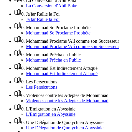
0
.
La Conversion d'Abû Bakr
La Conversion d'Abû Bakr
0
.
Ja'far Rallie la Foi
Ja'far Rallie la Foi
0
.
Mohammad Se Proclame Prophète
Mohammad Se Proclame Prophète
0
.
Mohammad Proclame 'Alî comme son Successeur
Mohammad Proclame 'Alî comme son Successeur
0
.
Mohammad Prêcha en Public
Mohammad Prêcha en Public
0
.
Mohammad Est Indirectement Attaqué
Mohammad Est Indirectement Attaqué
0
.
Les Persécutions
Les Persécutions
0
.
Violences contre les Adeptes de Mohammad
Violences contre les Adeptes de Mohammad
0
.
L'Emigration en Abyssinie
L'Emigration en Abyssinie
0
.
Une Délégation de Quraych en Abyssinie
Une Délégation de Quraych en Abyssinie