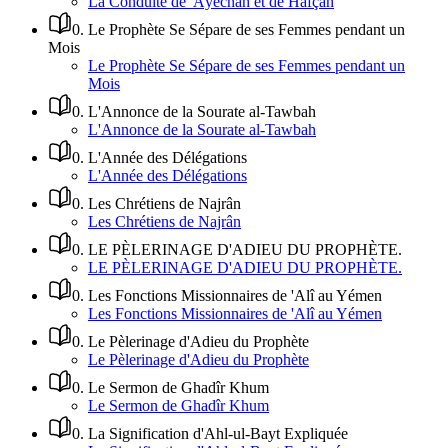
La Conduite de 'Âyechah et de Hafçah
0
.
Le Prophète Se Sépare de ses Femmes pendant un
Mois
Le Prophète Se Sépare de ses Femmes pendant un
Mois
0
.
L'Annonce de la Sourate al-Tawbah
L'Annonce de la Sourate al-Tawbah
0
.
L'Année des Délégations
L'Année des Délégations
0
.
Les Chrétiens de Najrân
Les Chrétiens de Najrân
0
.
LE PÈLERINAGE D'ADIEU DU PROPHÈTE.
LE PÈLERINAGE D'ADIEU DU PROPHÈTE.
0
.
Les Fonctions Missionnaires de 'Alî au Yémen
Les Fonctions Missionnaires de 'Alî au Yémen
0
.
Le Pèlerinage d'Adieu du Prophète
Le Pèlerinage d'Adieu du Prophète
0
.
Le Sermon de Ghadîr Khum
Le Sermon de Ghadîr Khum
0
.
La Signification d'Ahl-ul-Bayt Expliquée