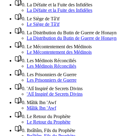
0
.
La Défaite et la Fuite des Infidèles
La Défaite et la Fuite des Infidèles
0
.
Le Siège de Tâ'if
Le Siège de Tâ'if
0
.
La Distribution du Butin de Guerre de Honayn
La Distribution du Butin de Guerre de Honayn
0
.
Le Mécontentement des Médinois
Le Mécontentement des Médinois
0
.
Les Médinois Réconciliés
Les Médinois Réconciliés
0
.
Les Prisonniers de Guerre
Les Prisonniers de Guerre
0
.
'Alî Inspiré de Secrets Divins
'Alî Inspiré de Secrets Divins
0
.
Mâlik Ibn 'Awf
Mâlik Ibn 'Awf
0
.
Le Retour du Prophète
Le Retour du Prophète
0
.
Ibrâhîm, Fils du Prophète
Ibrâhîm, Fils du Prophète