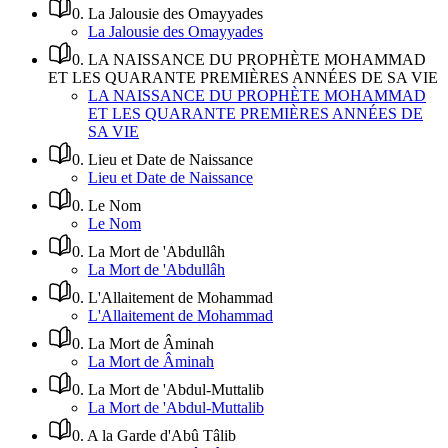
0
.
La Jalousie des Omayyades
La Jalousie des Omayyades
0
.
LA NAISSANCE DU PROPHÈTE MOHAMMAD
ET LES QUARANTE PREMIÈRES ANNÉES DE SA VIE
LA NAISSANCE DU PROPHÈTE MOHAMMAD
ET LES QUARANTE PREMIÈRES ANNÉES DE
SA VIE
0
.
Lieu et Date de Naissance
Lieu et Date de Naissance
0
.
Le Nom
Le Nom
0
.
La Mort de 'Abdullâh
La Mort de 'Abdullâh
0
.
L'Allaitement de Mohammad
L'Allaitement de Mohammad
0
.
La Mort de Âminah
La Mort de Âminah
0
.
La Mort de 'Abdul-Muttalib
La Mort de 'Abdul-Muttalib
0
.
A la Garde d'Abû Tâlib