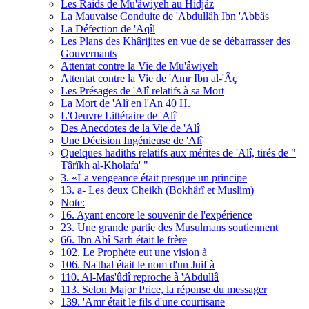
Les Raids de Mu'âwiyeh au Hidjâz
La Mauvaise Conduite de 'Abdullâh Ibn 'Abbâs
La Défection de 'Aqîl
Les Plans des Khârijites en vue de se débarrasser des
Gouvernants
Attentat contre la Vie de Mu'âwiyeh
Attentat contre la Vie de 'Amr Ibn al-'Âç
Les Présages de 'Alî relatifs à sa Mort
La Mort de 'Alî en l'An 40 H.
L'Oeuvre Littéraire de 'Alî
Des Anecdotes de la Vie de 'Alî
Une Décision Ingénieuse de 'Alî
Quelques hadiths relatifs aux mérites de 'Alî, tirés de "
Târîkh al-Kholafa' "
3. «La vengeance était presque un principe
13. a- Les deux Cheikh (Bokhârî et Muslim)
Note:
16. Ayant encore le souvenir de l'expérience
23. Une grande partie des Musulmans soutiennent
66. Ibn Abî Sarh était le frère
102. Le Prophète eut une vision à
106. Na'thal était le nom d'un Juif à
110. Al-Mas'ûdî reproche à 'Abdullâ
113. Selon Major Price, la réponse du messager
139. 'Amr était le fils d'une courtisane