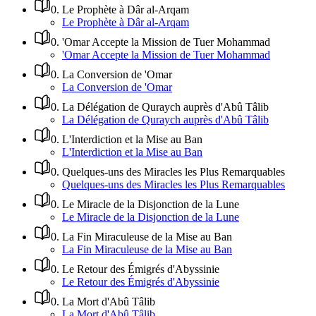
0
.
Le Prophète à Dâr al-Arqam
Le Prophète à Dâr al-Arqam
0
.
'Omar Accepte la Mission de Tuer Mohammad
'Omar Accepte la Mission de Tuer Mohammad
0
.
La Conversion de 'Omar
La Conversion de 'Omar
0
.
La Délégation de Quraych auprès d'Abû Tâlib
La Délégation de Quraych auprès d'Abû Tâlib
0
.
L'Interdiction et la Mise au Ban
L'Interdiction et la Mise au Ban
0
.
Quelques-uns des Miracles les Plus Remarquables
Quelques-uns des Miracles les Plus Remarquables
0
.
Le Miracle de la Disjonction de la Lune
Le Miracle de la Disjonction de la Lune
0
.
La Fin Miraculeuse de la Mise au Ban
La Fin Miraculeuse de la Mise au Ban
0
.
Le Retour des Émigrés d'Abyssinie
Le Retour des Émigrés d'Abyssinie
0
.
La Mort d'Abû Tâlib
La Mort d'Abû Tâlib