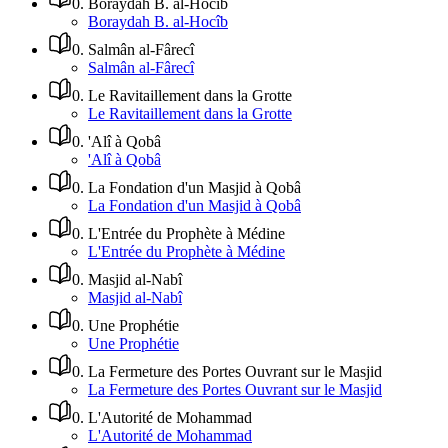
0
.
Boraydah B. al-Hocîb
Boraydah B. al-Hocîb
0
.
Salmân al-Fârecî
Salmân al-Fârecî
0
.
Le Ravitaillement dans la Grotte
Le Ravitaillement dans la Grotte
0
.
'Alî à Qobâ
'Alî à Qobâ
0
.
La Fondation d'un Masjid à Qobâ
La Fondation d'un Masjid à Qobâ
0
.
L'Entrée du Prophète à Médine
L'Entrée du Prophète à Médine
0
.
Masjid al-Nabî
Masjid al-Nabî
0
.
Une Prophétie
Une Prophétie
0
.
La Fermeture des Portes Ouvrant sur le Masjid
La Fermeture des Portes Ouvrant sur le Masjid
0
.
L'Autorité de Mohammad
L'Autorité de Mohammad