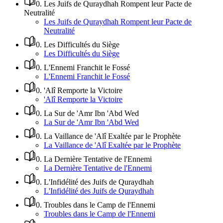
0
.
Les Juifs de Quraydhah Rompent leur Pacte de
Neutralité
Les Juifs de Quraydhah Rompent leur Pacte de
Neutralité
0
.
Les Difficultés du Siège
Les Difficultés du Siège
0
.
L'Ennemi Franchit le Fossé
L'Ennemi Franchit le Fossé
0
.
'Alî Remporte la Victoire
'Alî Remporte la Victoire
0
.
La Sur de 'Amr Ibn 'Abd Wed
La Sur de 'Amr Ibn 'Abd Wed
0
.
La Vaillance de 'Alî Exaltée par le Prophète
La Vaillance de 'Alî Exaltée par le Prophète
0
.
La Dernière Tentative de l'Ennemi
La Dernière Tentative de l'Ennemi
0
.
L'Infidélité des Juifs de Quraydhah
L'Infidélité des Juifs de Quraydhah
0
.
Troubles dans le Camp de l'Ennemi
Troubles dans le Camp de l'Ennemi