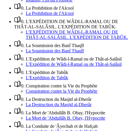
0
.
La Prohibition de l'Alcool
La Prohibition de l'Alcool
0
.
L'EXPÉDITION DE WÂDI-L-RAMAL OU DE
THÂT-AL-SALÂSIL. L'EXPÉDITION DE TABÛK.
L'EXPÉDITION DE WÂDI-L-RAMAL OU DE
THÂT-AL-SALÂSIL. L'EXPÉDITION DE TABÛK.
0
.
La Soumission des Banî Thaqîf
La Soumission des Banî Thaqîf
0
.
L'Expédition de Wâdi-l-Ramal ou de Thât-al-Salâsil
L'Expédition de Wâdi-l-Ramal ou de Thât-al-Salâsil
0
.
L'Expédition de Tabûk
L'Expédition de Tabûk
0
.
Conspiration contre la Vie du Prophète
Conspiration contre la Vie du Prophète
0
.
La Destruction du Masjid al-Dherâr
La Destruction du Masjid al-Dherâr
0
.
La Mort de 'Abdullâh B. Obay, l'Hypocrite
La Mort de 'Abdullâh B. Obay, l'Hypocrite
0
.
La Conduite de 'Âyechah et de Hafçah