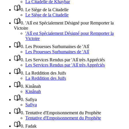
La Citadelle de Khaybar
0
.
Le Siège de la Citadelle
Le Siège de la Citadelle
0
.
'Alî est Spécialement Désigné pour Remporter la
Victoire
'Alî est Spécialement Désigné pour Remporter la
Victoire
0
.
Les Prouesses Surhumaines de 'Alî
Les Prouesses Surhumaines de 'Alî
0
.
Les Services Rendus par 'Alî très Appréciés
Les Services Rendus par 'Alî très Appréciés
0
.
La Reddition des Juifs
La Reddition des Juifs
0
.
Kinânah
Kinânah
0
.
Safiya
Safiya
0
.
Tentative d'Empoisonnement du Prophète
Tentative d'Empoisonnement du Prophète
0
.
Fadak