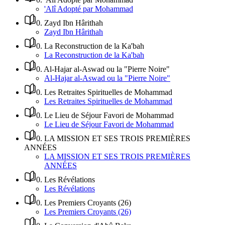
'Alî Adopté par Mohammad
0
.
Zayd Ibn Hârithah
Zayd Ibn Hârithah
0
.
La Reconstruction de la Ka'bah
La Reconstruction de la Ka'bah
0
.
Al-Hajar al-Aswad ou la "Pierre Noire"
Al-Hajar al-Aswad ou la "Pierre Noire"
0
.
Les Retraites Spirituelles de Mohammad
Les Retraites Spirituelles de Mohammad
0
.
Le Lieu de Séjour Favori de Mohammad
Le Lieu de Séjour Favori de Mohammad
0
.
LA MISSION ET SES TROIS PREMIÈRES
ANNÉES
LA MISSION ET SES TROIS PREMIÈRES
ANNÉES
0
.
Les Révélations
Les Révélations
0
.
Les Premiers Croyants (26)
Les Premiers Croyants (26)