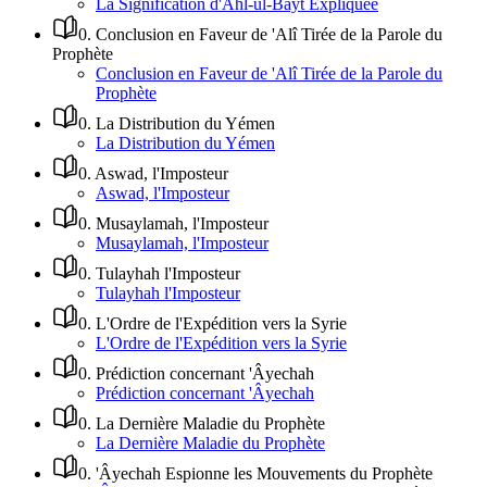
La Signification d'Ahl-ul-Bayt Expliquée
0
.
Conclusion en Faveur de 'Alî Tirée de la Parole du
Prophète
Conclusion en Faveur de 'Alî Tirée de la Parole du
Prophète
0
.
La Distribution du Yémen
La Distribution du Yémen
0
.
Aswad, l'Imposteur
Aswad, l'Imposteur
0
.
Musaylamah, l'Imposteur
Musaylamah, l'Imposteur
0
.
Tulayhah l'Imposteur
Tulayhah l'Imposteur
0
.
L'Ordre de l'Expédition vers la Syrie
L'Ordre de l'Expédition vers la Syrie
0
.
Prédiction concernant 'Âyechah
Prédiction concernant 'Âyechah
0
.
La Dernière Maladie du Prophète
La Dernière Maladie du Prophète
0
.
'Âyechah Espionne les Mouvements du Prophète