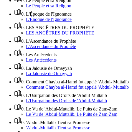
0
.
Le Peuple et sa Religion
Le Peuple et sa Religion
0
.
L'Époque de l'Ignorance
L'Époque de l'Ignorance
0
.
LES ANCÊTRES DU PROPHÈTE
LES ANCÊTRES DU PROPHÈTE
0
.
L'Ascendance du Prophète
L'Ascendance du Prophète
0
.
Les Antécédents
Les Antécédents
0
.
La Jalousie de Omayyah
La Jalousie de Omayyah
0
.
Comment Chayba al-Hamd fut appelé 'Abdul- Muttalib
Comment Chayba al-Hamd fut appelé 'Abdul- Muttalib
0
.
L'Usurpation des Droits de 'Abdul-Muttalib
L'Usurpation des Droits de 'Abdul-Muttalib
0
.
Le Vu de 'Abdul-Muttalib. Le Puits de Zam-Zam
Le Vu de 'Abdul-Muttalib. Le Puits de Zam-Zam
0
.
'Abdul-Muttalib Tient sa Promesse
'Abdul-Muttalib Tient sa Promesse