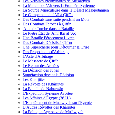
Les Activités Préliminaires de Mu'âwiyeh
La Marche de 'Alî vers la Frontière Syrienne
La Source Miraculeuse dans le Désert Mésopotamien
Le Campement de 'Alî à Çiffîn
Des Combats sans suite pendant un Mois
Des Combats Féroces à Çiffîn
'Ammâr Tombe dans la Bataille
Le Piètre État de 'Amr Ibn al-'Âç
Une Bataille Férocement Livrée
Des Combats Décisifs à Çiffîn
Une Supercherie pour Détourner la Crise
Des Propositions d'Arbitrage
L'Acte d'Arbitrage
Le Massacre de Çiffîn
Le Retour des Armées
La Décision des Juges
Stupéfaction devant la Décision
Les Khârijites
La Révolte des Khârijites
La Bataille de Nahrawân
L'Expédition Syrienne Avortée
Les Affaires d'Egypte (38 H.)
L'Empiétement de Mu'âwiyeh sur l'Egypte
D'Autres Révoltes des Khârijites
La Politique Agressive de Mu'âwiyeh