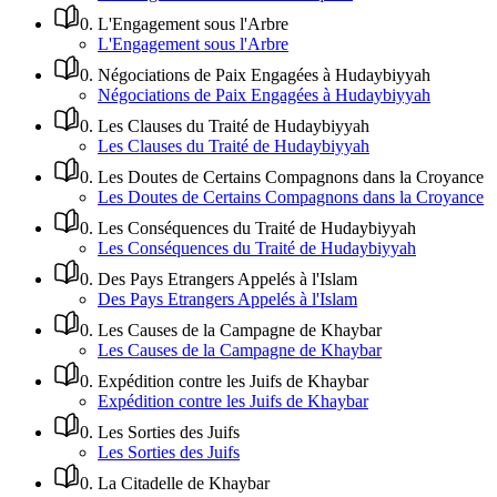
0
.
L'Engagement sous l'Arbre
L'Engagement sous l'Arbre
0
.
Négociations de Paix Engagées à Hudaybiyyah
Négociations de Paix Engagées à Hudaybiyyah
0
.
Les Clauses du Traité de Hudaybiyyah
Les Clauses du Traité de Hudaybiyyah
0
.
Les Doutes de Certains Compagnons dans la Croyance
Les Doutes de Certains Compagnons dans la Croyance
0
.
Les Conséquences du Traité de Hudaybiyyah
Les Conséquences du Traité de Hudaybiyyah
0
.
Des Pays Etrangers Appelés à l'Islam
Des Pays Etrangers Appelés à l'Islam
0
.
Les Causes de la Campagne de Khaybar
Les Causes de la Campagne de Khaybar
0
.
Expédition contre les Juifs de Khaybar
Expédition contre les Juifs de Khaybar
0
.
Les Sorties des Juifs
Les Sorties des Juifs
0
.
La Citadelle de Khaybar