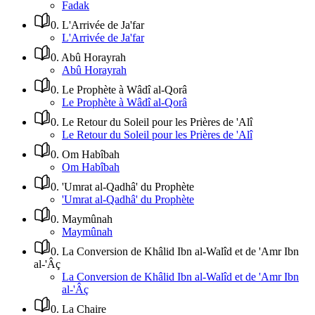
Fadak
0
.
L'Arrivée de Ja'far
L'Arrivée de Ja'far
0
.
Abû Horayrah
Abû Horayrah
0
.
Le Prophète à Wâdî al-Qorâ
Le Prophète à Wâdî al-Qorâ
0
.
Le Retour du Soleil pour les Prières de 'Alî
Le Retour du Soleil pour les Prières de 'Alî
0
.
Om Habîbah
Om Habîbah
0
.
'Umrat al-Qadhâ' du Prophète
'Umrat al-Qadhâ' du Prophète
0
.
Maymûnah
Maymûnah
0
.
La Conversion de Khâlid Ibn al-Walîd et de 'Amr Ibn
al-'Âç
La Conversion de Khâlid Ibn al-Walîd et de 'Amr Ibn
al-'Âç
0
.
La Chaire