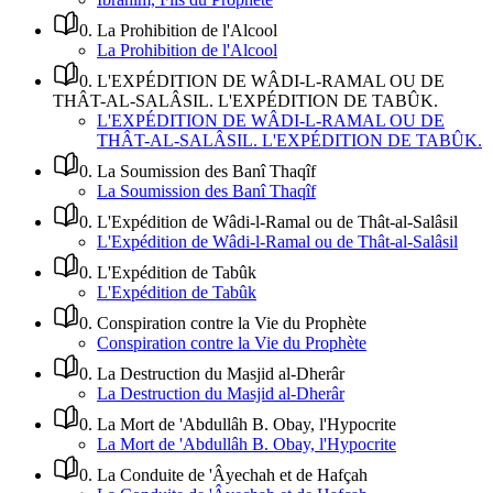
0
.
La Prohibition de l'Alcool
La Prohibition de l'Alcool
0
.
L'EXPÉDITION DE WÂDI-L-RAMAL OU DE
THÂT-AL-SALÂSIL. L'EXPÉDITION DE TABÛK.
L'EXPÉDITION DE WÂDI-L-RAMAL OU DE
THÂT-AL-SALÂSIL. L'EXPÉDITION DE TABÛK.
0
.
La Soumission des Banî Thaqîf
La Soumission des Banî Thaqîf
0
.
L'Expédition de Wâdi-l-Ramal ou de Thât-al-Salâsil
L'Expédition de Wâdi-l-Ramal ou de Thât-al-Salâsil
0
.
L'Expédition de Tabûk
L'Expédition de Tabûk
0
.
Conspiration contre la Vie du Prophète
Conspiration contre la Vie du Prophète
0
.
La Destruction du Masjid al-Dherâr
La Destruction du Masjid al-Dherâr
0
.
La Mort de 'Abdullâh B. Obay, l'Hypocrite
La Mort de 'Abdullâh B. Obay, l'Hypocrite
0
.
La Conduite de 'Âyechah et de Hafçah