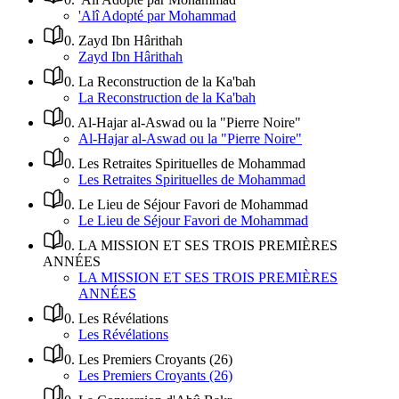
'Alî Adopté par Mohammad
0
.
Zayd Ibn Hârithah
Zayd Ibn Hârithah
0
.
La Reconstruction de la Ka'bah
La Reconstruction de la Ka'bah
0
.
Al-Hajar al-Aswad ou la "Pierre Noire"
Al-Hajar al-Aswad ou la "Pierre Noire"
0
.
Les Retraites Spirituelles de Mohammad
Les Retraites Spirituelles de Mohammad
0
.
Le Lieu de Séjour Favori de Mohammad
Le Lieu de Séjour Favori de Mohammad
0
.
LA MISSION ET SES TROIS PREMIÈRES
ANNÉES
LA MISSION ET SES TROIS PREMIÈRES
ANNÉES
0
.
Les Révélations
Les Révélations
0
.
Les Premiers Croyants (26)
Les Premiers Croyants (26)