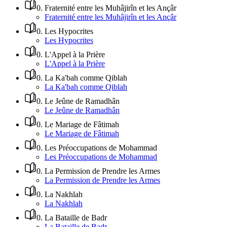
0
.
Fraternité entre les Muhâjirîn et les Ançâr
Fraternité entre les Muhâjirîn et les Ançâr
0
.
Les Hypocrites
Les Hypocrites
0
.
L'Appel à la Prière
L'Appel à la Prière
0
.
La Ka'bah comme Qiblah
La Ka'bah comme Qiblah
0
.
Le Jeûne de Ramadhân
Le Jeûne de Ramadhân
0
.
Le Mariage de Fâtimah
Le Mariage de Fâtimah
0
.
Les Préoccupations de Mohammad
Les Préoccupations de Mohammad
0
.
La Permission de Prendre les Armes
La Permission de Prendre les Armes
0
.
La Nakhlah
La Nakhlah
0
.
La Bataille de Badr
La Bataille de Badr