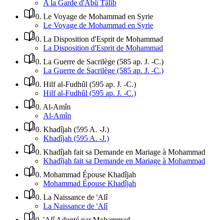
A la Garde d'Abû Tâlib
0
.
Le Voyage de Mohammad en Syrie
Le Voyage de Mohammad en Syrie
0
.
La Disposition d'Esprit de Mohammad
La Disposition d'Esprit de Mohammad
0
.
La Guerre de Sacrilège (585 ap. J. -C.)
La Guerre de Sacrilège (585 ap. J. -C.)
0
.
Hilf al-Fudhûl (595 ap. J. -C.)
Hilf al-Fudhûl (595 ap. J. -C.)
0
.
Al-Amîn
Al-Amîn
0
.
Khadîjah (595 A. -J.)
Khadîjah (595 A. -J.)
0
.
Khadîjah fait sa Demande en Mariage à Mohammad
Khadîjah fait sa Demande en Mariage à Mohammad
0
.
Mohammad Épouse Khadîjah
Mohammad Épouse Khadîjah
0
.
La Naissance de 'Alî
La Naissance de 'Alî
0
.
'Alî Adopté par Mohammad