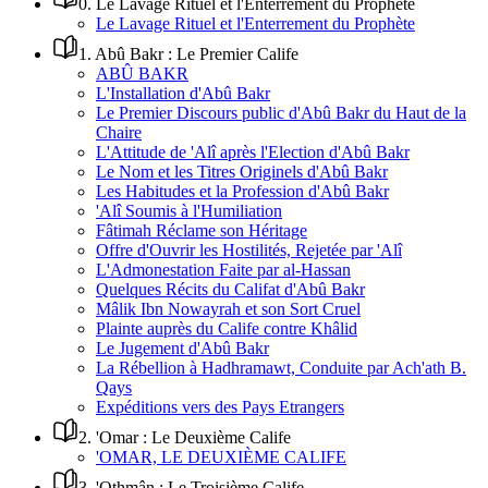
0
.
Le Lavage Rituel et l'Enterrement du Prophète
Le Lavage Rituel et l'Enterrement du Prophète
1
.
Abû Bakr : Le Premier Calife
ABÛ BAKR
L'Installation d'Abû Bakr
Le Premier Discours public d'Abû Bakr du Haut de la
Chaire
L'Attitude de 'Alî après l'Election d'Abû Bakr
Le Nom et les Titres Originels d'Abû Bakr
Les Habitudes et la Profession d'Abû Bakr
'Alî Soumis à l'Humiliation
Fâtimah Réclame son Héritage
Offre d'Ouvrir les Hostilités, Rejetée par 'Alî
L'Admonestation Faite par al-Hassan
Quelques Récits du Califat d'Abû Bakr
Mâlik Ibn Nowayrah et son Sort Cruel
Plainte auprès du Calife contre Khâlid
Le Jugement d'Abû Bakr
La Rébellion à Hadhramawt, Conduite par Ach'ath B.
Qays
Expéditions vers des Pays Etrangers
2
.
'Omar : Le Deuxième Calife
'OMAR, LE DEUXIÈME CALIFE
3
.
'Othmân : Le Troisième Calife