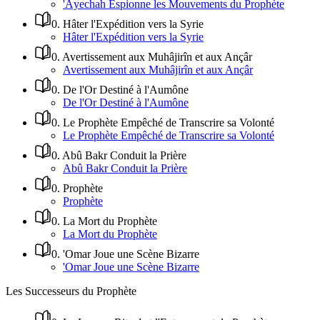
'Âyechah Espionne les Mouvements du Prophète
0
.
Hâter l'Expédition vers la Syrie
Hâter l'Expédition vers la Syrie
0
.
Avertissement aux Muhâjirîn et aux Ançâr
Avertissement aux Muhâjirîn et aux Ançâr
0
.
De l'Or Destiné à l'Aumône
De l'Or Destiné à l'Aumône
0
.
Le Prophète Empêché de Transcrire sa Volonté
Le Prophète Empêché de Transcrire sa Volonté
0
.
Abû Bakr Conduit la Prière
Abû Bakr Conduit la Prière
0
.
Prophète
Prophète
0
.
La Mort du Prophète
La Mort du Prophète
0
.
'Omar Joue une Scène Bizarre
'Omar Joue une Scène Bizarre
Les Successeurs du Prophète