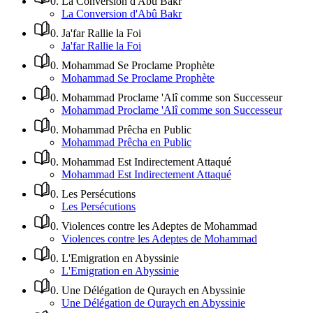
0
.
La Conversion d'Abû Bakr
La Conversion d'Abû Bakr
0
.
Ja'far Rallie la Foi
Ja'far Rallie la Foi
0
.
Mohammad Se Proclame Prophète
Mohammad Se Proclame Prophète
0
.
Mohammad Proclame 'Alî comme son Successeur
Mohammad Proclame 'Alî comme son Successeur
0
.
Mohammad Prêcha en Public
Mohammad Prêcha en Public
0
.
Mohammad Est Indirectement Attaqué
Mohammad Est Indirectement Attaqué
0
.
Les Persécutions
Les Persécutions
0
.
Violences contre les Adeptes de Mohammad
Violences contre les Adeptes de Mohammad
0
.
L'Emigration en Abyssinie
L'Emigration en Abyssinie
0
.
Une Délégation de Quraych en Abyssinie
Une Délégation de Quraych en Abyssinie