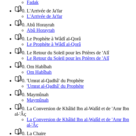
Fadak
0
.
L'Arrivée de Ja'far
L'Arrivée de Ja'far
0
.
Abû Horayrah
Abû Horayrah
0
.
Le Prophète à Wâdî al-Qorâ
Le Prophète à Wâdî al-Qorâ
0
.
Le Retour du Soleil pour les Prières de 'Alî
Le Retour du Soleil pour les Prières de 'Alî
0
.
Om Habîbah
Om Habîbah
0
.
'Umrat al-Qadhâ' du Prophète
'Umrat al-Qadhâ' du Prophète
0
.
Maymûnah
Maymûnah
0
.
La Conversion de Khâlid Ibn al-Walîd et de 'Amr Ibn
al-'Âç
La Conversion de Khâlid Ibn al-Walîd et de 'Amr Ibn
al-'Âç
0
.
La Chaire