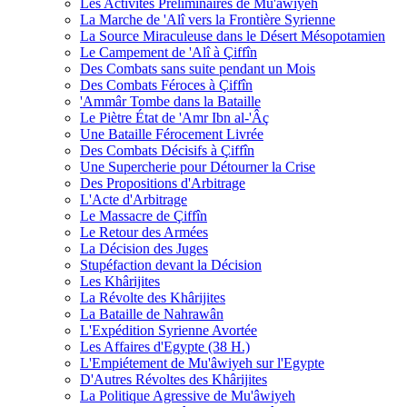
Les Activités Préliminaires de Mu'âwiyeh
La Marche de 'Alî vers la Frontière Syrienne
La Source Miraculeuse dans le Désert Mésopotamien
Le Campement de 'Alî à Çiffîn
Des Combats sans suite pendant un Mois
Des Combats Féroces à Çiffîn
'Ammâr Tombe dans la Bataille
Le Piètre État de 'Amr Ibn al-'Âç
Une Bataille Férocement Livrée
Des Combats Décisifs à Çiffîn
Une Supercherie pour Détourner la Crise
Des Propositions d'Arbitrage
L'Acte d'Arbitrage
Le Massacre de Çiffîn
Le Retour des Armées
La Décision des Juges
Stupéfaction devant la Décision
Les Khârijites
La Révolte des Khârijites
La Bataille de Nahrawân
L'Expédition Syrienne Avortée
Les Affaires d'Egypte (38 H.)
L'Empiétement de Mu'âwiyeh sur l'Egypte
D'Autres Révoltes des Khârijites
La Politique Agressive de Mu'âwiyeh