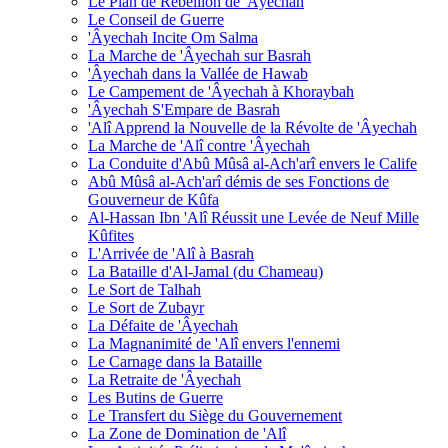
Le Plan de Rébellion de 'Âyechah
Le Conseil de Guerre
'Âyechah Incite Om Salma
La Marche de 'Âyechah sur Basrah
'Âyechah dans la Vallée de Hawab
Le Campement de 'Âyechah à Khoraybah
'Âyechah S'Empare de Basrah
'Alî Apprend la Nouvelle de la Révolte de 'Âyechah
La Marche de 'Alî contre 'Âyechah
La Conduite d'Abû Mûsâ al-Ach'arî envers le Calife
Abû Mûsâ al-Ach'arî démis de ses Fonctions de
Gouverneur de Kûfa
Al-Hassan Ibn 'Alî Réussit une Levée de Neuf Mille
Kûfites
L'Arrivée de 'Alî à Basrah
La Bataille d'Al-Jamal (du Chameau)
Le Sort de Talhah
Le Sort de Zubayr
La Défaite de 'Âyechah
La Magnanimité de 'Alî envers l'ennemi
Le Carnage dans la Bataille
La Retraite de 'Âyechah
Les Butins de Guerre
Le Transfert du Siège du Gouvernement
La Zone de Domination de 'Alî