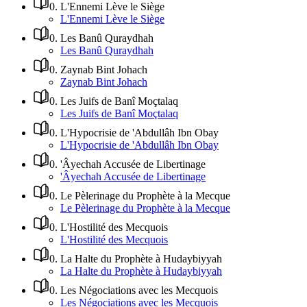
0
.
L'Ennemi Lève le Siège
L'Ennemi Lève le Siège
0
.
Les Banû Quraydhah
Les Banû Quraydhah
0
.
Zaynab Bint Johach
Zaynab Bint Johach
0
.
Les Juifs de Banî Moçtalaq
Les Juifs de Banî Moçtalaq
0
.
L'Hypocrisie de 'Abdullâh Ibn Obay
L'Hypocrisie de 'Abdullâh Ibn Obay
0
.
'Âyechah Accusée de Libertinage
'Âyechah Accusée de Libertinage
0
.
Le Pèlerinage du Prophète à la Mecque
Le Pèlerinage du Prophète à la Mecque
0
.
L'Hostilité des Mecquois
L'Hostilité des Mecquois
0
.
La Halte du Prophète à Hudaybiyyah
La Halte du Prophète à Hudaybiyyah
0
.
Les Négociations avec les Mecquois
Les Négociations avec les Mecquois