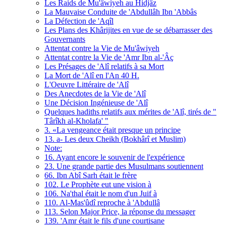
Les Raids de Mu'âwiyeh au Hidjâz
La Mauvaise Conduite de 'Abdullâh Ibn 'Abbâs
La Défection de 'Aqîl
Les Plans des Khârijites en vue de se débarrasser des
Gouvernants
Attentat contre la Vie de Mu'âwiyeh
Attentat contre la Vie de 'Amr Ibn al-'Âç
Les Présages de 'Alî relatifs à sa Mort
La Mort de 'Alî en l'An 40 H.
L'Oeuvre Littéraire de 'Alî
Des Anecdotes de la Vie de 'Alî
Une Décision Ingénieuse de 'Alî
Quelques hadiths relatifs aux mérites de 'Alî, tirés de "
Târîkh al-Kholafa' "
3. «La vengeance était presque un principe
13. a- Les deux Cheikh (Bokhârî et Muslim)
Note:
16. Ayant encore le souvenir de l'expérience
23. Une grande partie des Musulmans soutiennent
66. Ibn Abî Sarh était le frère
102. Le Prophète eut une vision à
106. Na'thal était le nom d'un Juif à
110. Al-Mas'ûdî reproche à 'Abdullâ
113. Selon Major Price, la réponse du messager
139. 'Amr était le fils d'une courtisane