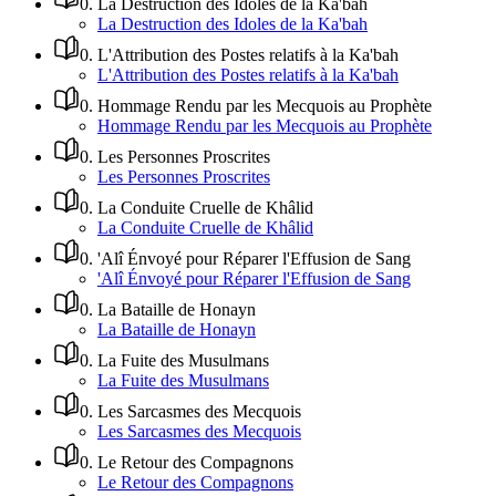
0
.
La Destruction des Idoles de la Ka'bah
La Destruction des Idoles de la Ka'bah
0
.
L'Attribution des Postes relatifs à la Ka'bah
L'Attribution des Postes relatifs à la Ka'bah
0
.
Hommage Rendu par les Mecquois au Prophète
Hommage Rendu par les Mecquois au Prophète
0
.
Les Personnes Proscrites
Les Personnes Proscrites
0
.
La Conduite Cruelle de Khâlid
La Conduite Cruelle de Khâlid
0
.
'Alî Énvoyé pour Réparer l'Effusion de Sang
'Alî Énvoyé pour Réparer l'Effusion de Sang
0
.
La Bataille de Honayn
La Bataille de Honayn
0
.
La Fuite des Musulmans
La Fuite des Musulmans
0
.
Les Sarcasmes des Mecquois
Les Sarcasmes des Mecquois
0
.
Le Retour des Compagnons
Le Retour des Compagnons