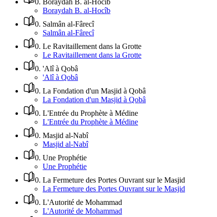
0
.
Boraydah B. al-Hocîb
Boraydah B. al-Hocîb
0
.
Salmân al-Fârecî
Salmân al-Fârecî
0
.
Le Ravitaillement dans la Grotte
Le Ravitaillement dans la Grotte
0
.
'Alî à Qobâ
'Alî à Qobâ
0
.
La Fondation d'un Masjid à Qobâ
La Fondation d'un Masjid à Qobâ
0
.
L'Entrée du Prophète à Médine
L'Entrée du Prophète à Médine
0
.
Masjid al-Nabî
Masjid al-Nabî
0
.
Une Prophétie
Une Prophétie
0
.
La Fermeture des Portes Ouvrant sur le Masjid
La Fermeture des Portes Ouvrant sur le Masjid
0
.
L'Autorité de Mohammad
L'Autorité de Mohammad