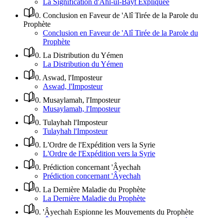
La Signification d'Ahl-ul-Bayt Expliquée
0
.
Conclusion en Faveur de 'Alî Tirée de la Parole du
Prophète
Conclusion en Faveur de 'Alî Tirée de la Parole du
Prophète
0
.
La Distribution du Yémen
La Distribution du Yémen
0
.
Aswad, l'Imposteur
Aswad, l'Imposteur
0
.
Musaylamah, l'Imposteur
Musaylamah, l'Imposteur
0
.
Tulayhah l'Imposteur
Tulayhah l'Imposteur
0
.
L'Ordre de l'Expédition vers la Syrie
L'Ordre de l'Expédition vers la Syrie
0
.
Prédiction concernant 'Âyechah
Prédiction concernant 'Âyechah
0
.
La Dernière Maladie du Prophète
La Dernière Maladie du Prophète
0
.
'Âyechah Espionne les Mouvements du Prophète