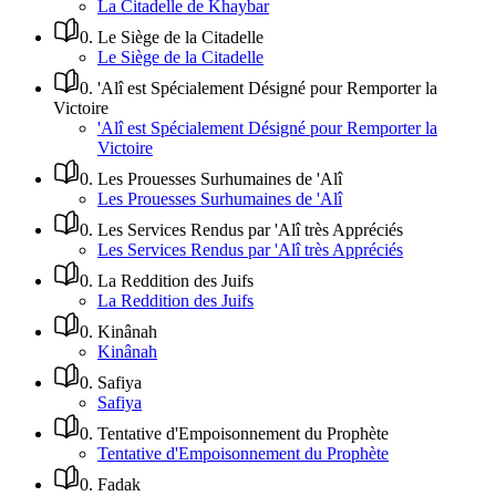
La Citadelle de Khaybar
0
.
Le Siège de la Citadelle
Le Siège de la Citadelle
0
.
'Alî est Spécialement Désigné pour Remporter la
Victoire
'Alî est Spécialement Désigné pour Remporter la
Victoire
0
.
Les Prouesses Surhumaines de 'Alî
Les Prouesses Surhumaines de 'Alî
0
.
Les Services Rendus par 'Alî très Appréciés
Les Services Rendus par 'Alî très Appréciés
0
.
La Reddition des Juifs
La Reddition des Juifs
0
.
Kinânah
Kinânah
0
.
Safiya
Safiya
0
.
Tentative d'Empoisonnement du Prophète
Tentative d'Empoisonnement du Prophète
0
.
Fadak