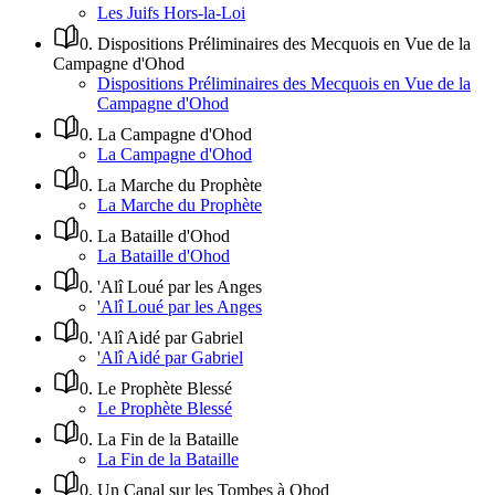
Les Juifs Hors-la-Loi
0
.
Dispositions Préliminaires des Mecquois en Vue de la
Campagne d'Ohod
Dispositions Préliminaires des Mecquois en Vue de la
Campagne d'Ohod
0
.
La Campagne d'Ohod
La Campagne d'Ohod
0
.
La Marche du Prophète
La Marche du Prophète
0
.
La Bataille d'Ohod
La Bataille d'Ohod
0
.
'Alî Loué par les Anges
'Alî Loué par les Anges
0
.
'Alî Aidé par Gabriel
'Alî Aidé par Gabriel
0
.
Le Prophète Blessé
Le Prophète Blessé
0
.
La Fin de la Bataille
La Fin de la Bataille
0
.
Un Canal sur les Tombes à Ohod