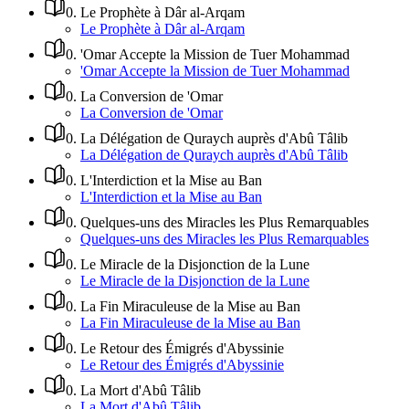
0
.
Le Prophète à Dâr al-Arqam
Le Prophète à Dâr al-Arqam
0
.
'Omar Accepte la Mission de Tuer Mohammad
'Omar Accepte la Mission de Tuer Mohammad
0
.
La Conversion de 'Omar
La Conversion de 'Omar
0
.
La Délégation de Quraych auprès d'Abû Tâlib
La Délégation de Quraych auprès d'Abû Tâlib
0
.
L'Interdiction et la Mise au Ban
L'Interdiction et la Mise au Ban
0
.
Quelques-uns des Miracles les Plus Remarquables
Quelques-uns des Miracles les Plus Remarquables
0
.
Le Miracle de la Disjonction de la Lune
Le Miracle de la Disjonction de la Lune
0
.
La Fin Miraculeuse de la Mise au Ban
La Fin Miraculeuse de la Mise au Ban
0
.
Le Retour des Émigrés d'Abyssinie
Le Retour des Émigrés d'Abyssinie
0
.
La Mort d'Abû Tâlib
La Mort d'Abû Tâlib