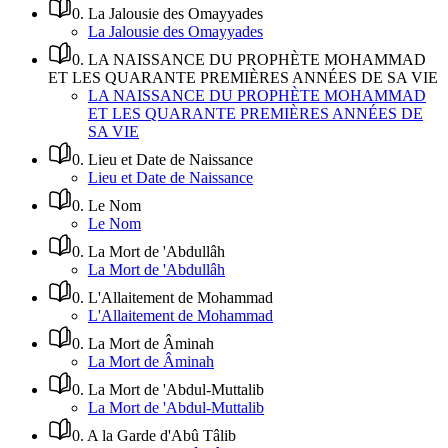
0
.
La Jalousie des Omayyades
La Jalousie des Omayyades
0
.
LA NAISSANCE DU PROPHÈTE MOHAMMAD
ET LES QUARANTE PREMIÈRES ANNÉES DE SA VIE
LA NAISSANCE DU PROPHÈTE MOHAMMAD
ET LES QUARANTE PREMIÈRES ANNÉES DE
SA VIE
0
.
Lieu et Date de Naissance
Lieu et Date de Naissance
0
.
Le Nom
Le Nom
0
.
La Mort de 'Abdullâh
La Mort de 'Abdullâh
0
.
L'Allaitement de Mohammad
L'Allaitement de Mohammad
0
.
La Mort de Âminah
La Mort de Âminah
0
.
La Mort de 'Abdul-Muttalib
La Mort de 'Abdul-Muttalib
0
.
A la Garde d'Abû Tâlib