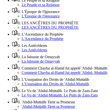
0
.
Le Peuple et sa Religion
Le Peuple et sa Religion
0
.
L'Époque de l'Ignorance
L'Époque de l'Ignorance
0
.
LES ANCÊTRES DU PROPHÈTE
LES ANCÊTRES DU PROPHÈTE
0
.
L'Ascendance du Prophète
L'Ascendance du Prophète
0
.
Les Antécédents
Les Antécédents
0
.
La Jalousie de Omayyah
La Jalousie de Omayyah
0
.
Comment Chayba al-Hamd fut appelé 'Abdul- Muttalib
Comment Chayba al-Hamd fut appelé 'Abdul- Muttalib
0
.
L'Usurpation des Droits de 'Abdul-Muttalib
L'Usurpation des Droits de 'Abdul-Muttalib
0
.
Le Vu de 'Abdul-Muttalib. Le Puits de Zam-Zam
Le Vu de 'Abdul-Muttalib. Le Puits de Zam-Zam
0
.
'Abdul-Muttalib Tient sa Promesse
'Abdul-Muttalib Tient sa Promesse