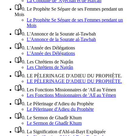
La Conduite de 'Âyechah et de Hafçah
0
.
Le Prophète Se Sépare de ses Femmes pendant un
Mois
Le Prophète Se Sépare de ses Femmes pendant un
Mois
0
.
L'Annonce de la Sourate al-Tawbah
L'Annonce de la Sourate al-Tawbah
0
.
L'Année des Délégations
L'Année des Délégations
0
.
Les Chrétiens de Najrân
Les Chrétiens de Najrân
0
.
LE PÈLERINAGE D'ADIEU DU PROPHÈTE.
LE PÈLERINAGE D'ADIEU DU PROPHÈTE.
0
.
Les Fonctions Missionnaires de 'Alî au Yémen
Les Fonctions Missionnaires de 'Alî au Yémen
0
.
Le Pèlerinage d'Adieu du Prophète
Le Pèlerinage d'Adieu du Prophète
0
.
Le Sermon de Ghadîr Khum
Le Sermon de Ghadîr Khum
0
.
La Signification d'Ahl-ul-Bayt Expliquée