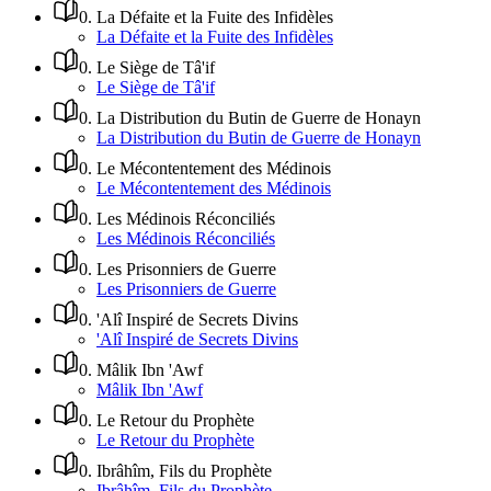
0
.
La Défaite et la Fuite des Infidèles
La Défaite et la Fuite des Infidèles
0
.
Le Siège de Tâ'if
Le Siège de Tâ'if
0
.
La Distribution du Butin de Guerre de Honayn
La Distribution du Butin de Guerre de Honayn
0
.
Le Mécontentement des Médinois
Le Mécontentement des Médinois
0
.
Les Médinois Réconciliés
Les Médinois Réconciliés
0
.
Les Prisonniers de Guerre
Les Prisonniers de Guerre
0
.
'Alî Inspiré de Secrets Divins
'Alî Inspiré de Secrets Divins
0
.
Mâlik Ibn 'Awf
Mâlik Ibn 'Awf
0
.
Le Retour du Prophète
Le Retour du Prophète
0
.
Ibrâhîm, Fils du Prophète
Ibrâhîm, Fils du Prophète