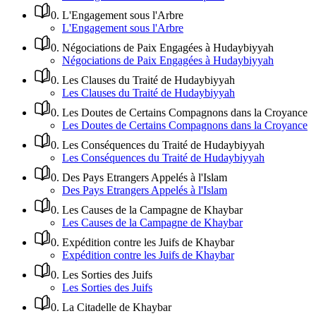
0
.
L'Engagement sous l'Arbre
L'Engagement sous l'Arbre
0
.
Négociations de Paix Engagées à Hudaybiyyah
Négociations de Paix Engagées à Hudaybiyyah
0
.
Les Clauses du Traité de Hudaybiyyah
Les Clauses du Traité de Hudaybiyyah
0
.
Les Doutes de Certains Compagnons dans la Croyance
Les Doutes de Certains Compagnons dans la Croyance
0
.
Les Conséquences du Traité de Hudaybiyyah
Les Conséquences du Traité de Hudaybiyyah
0
.
Des Pays Etrangers Appelés à l'Islam
Des Pays Etrangers Appelés à l'Islam
0
.
Les Causes de la Campagne de Khaybar
Les Causes de la Campagne de Khaybar
0
.
Expédition contre les Juifs de Khaybar
Expédition contre les Juifs de Khaybar
0
.
Les Sorties des Juifs
Les Sorties des Juifs
0
.
La Citadelle de Khaybar