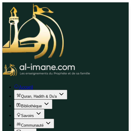
Accueil
Quran, Hadith & Du'a
Bibliothèque
Savoirs
Communauté