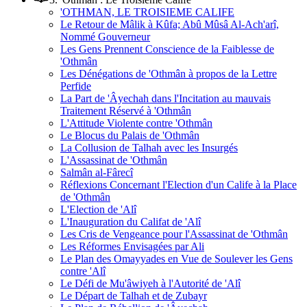
'OTHMAN, LE TROISIEME CALIFE
Le Retour de Mâlik à Kûfa; Abû Mûsâ Al-Ach'arî,
Nommé Gouverneur
Les Gens Prennent Conscience de la Faiblesse de
'Othmân
Les Dénégations de 'Othmân à propos de la Lettre
Perfide
La Part de 'Âyechah dans l'Incitation au mauvais
Traitement Réservé à 'Othmân
L'Attitude Violente contre 'Othmân
Le Blocus du Palais de 'Othmân
La Collusion de Talhah avec les Insurgés
L'Assassinat de 'Othmân
Salmân al-Fârecî
Réflexions Concernant l'Election d'un Calife à la Place
de 'Othmân
L'Election de 'Alî
L'Inauguration du Califat de 'Alî
Les Cris de Vengeance pour l'Assassinat de 'Othmân
Les Réformes Envisagées par Ali
Le Plan des Omayyades en Vue de Soulever les Gens
contre 'Alî
Le Défi de Mu'âwiyeh à l'Autorité de 'Alî
Le Départ de Talhah et de Zubayr