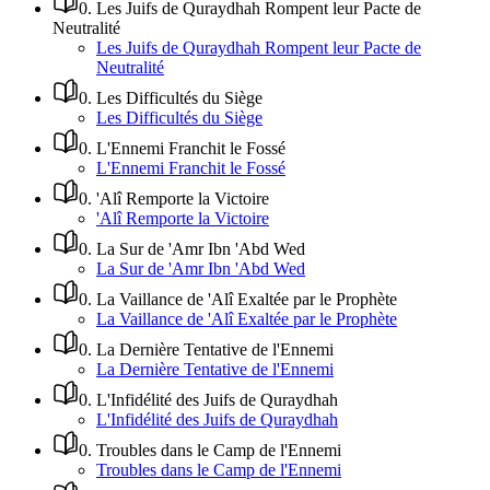
0
.
Les Juifs de Quraydhah Rompent leur Pacte de
Neutralité
Les Juifs de Quraydhah Rompent leur Pacte de
Neutralité
0
.
Les Difficultés du Siège
Les Difficultés du Siège
0
.
L'Ennemi Franchit le Fossé
L'Ennemi Franchit le Fossé
0
.
'Alî Remporte la Victoire
'Alî Remporte la Victoire
0
.
La Sur de 'Amr Ibn 'Abd Wed
La Sur de 'Amr Ibn 'Abd Wed
0
.
La Vaillance de 'Alî Exaltée par le Prophète
La Vaillance de 'Alî Exaltée par le Prophète
0
.
La Dernière Tentative de l'Ennemi
La Dernière Tentative de l'Ennemi
0
.
L'Infidélité des Juifs de Quraydhah
L'Infidélité des Juifs de Quraydhah
0
.
Troubles dans le Camp de l'Ennemi
Troubles dans le Camp de l'Ennemi