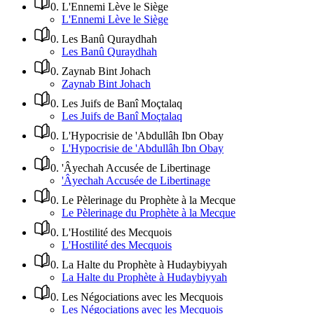
0
.
L'Ennemi Lève le Siège
L'Ennemi Lève le Siège
0
.
Les Banû Quraydhah
Les Banû Quraydhah
0
.
Zaynab Bint Johach
Zaynab Bint Johach
0
.
Les Juifs de Banî Moçtalaq
Les Juifs de Banî Moçtalaq
0
.
L'Hypocrisie de 'Abdullâh Ibn Obay
L'Hypocrisie de 'Abdullâh Ibn Obay
0
.
'Âyechah Accusée de Libertinage
'Âyechah Accusée de Libertinage
0
.
Le Pèlerinage du Prophète à la Mecque
Le Pèlerinage du Prophète à la Mecque
0
.
L'Hostilité des Mecquois
L'Hostilité des Mecquois
0
.
La Halte du Prophète à Hudaybiyyah
La Halte du Prophète à Hudaybiyyah
0
.
Les Négociations avec les Mecquois
Les Négociations avec les Mecquois