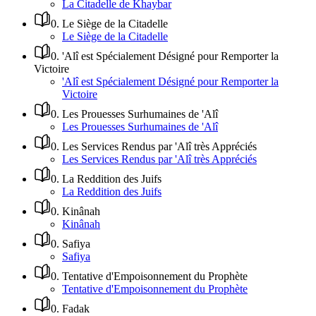
La Citadelle de Khaybar
0
.
Le Siège de la Citadelle
Le Siège de la Citadelle
0
.
'Alî est Spécialement Désigné pour Remporter la
Victoire
'Alî est Spécialement Désigné pour Remporter la
Victoire
0
.
Les Prouesses Surhumaines de 'Alî
Les Prouesses Surhumaines de 'Alî
0
.
Les Services Rendus par 'Alî très Appréciés
Les Services Rendus par 'Alî très Appréciés
0
.
La Reddition des Juifs
La Reddition des Juifs
0
.
Kinânah
Kinânah
0
.
Safiya
Safiya
0
.
Tentative d'Empoisonnement du Prophète
Tentative d'Empoisonnement du Prophète
0
.
Fadak