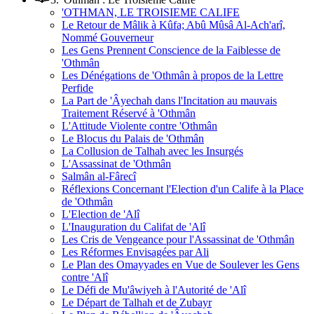
'OTHMAN, LE TROISIEME CALIFE
Le Retour de Mâlik à Kûfa; Abû Mûsâ Al-Ach'arî,
Nommé Gouverneur
Les Gens Prennent Conscience de la Faiblesse de
'Othmân
Les Dénégations de 'Othmân à propos de la Lettre
Perfide
La Part de 'Âyechah dans l'Incitation au mauvais
Traitement Réservé à 'Othmân
L'Attitude Violente contre 'Othmân
Le Blocus du Palais de 'Othmân
La Collusion de Talhah avec les Insurgés
L'Assassinat de 'Othmân
Salmân al-Fârecî
Réflexions Concernant l'Election d'un Calife à la Place
de 'Othmân
L'Election de 'Alî
L'Inauguration du Califat de 'Alî
Les Cris de Vengeance pour l'Assassinat de 'Othmân
Les Réformes Envisagées par Ali
Le Plan des Omayyades en Vue de Soulever les Gens
contre 'Alî
Le Défi de Mu'âwiyeh à l'Autorité de 'Alî
Le Départ de Talhah et de Zubayr