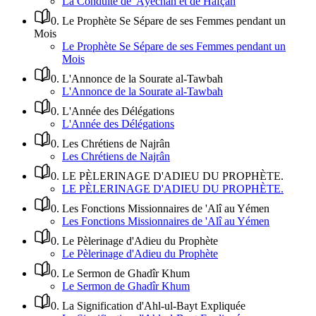
La Conduite de 'Âyechah et de Hafçah
0
.
Le Prophète Se Sépare de ses Femmes pendant un
Mois
Le Prophète Se Sépare de ses Femmes pendant un
Mois
0
.
L'Annonce de la Sourate al-Tawbah
L'Annonce de la Sourate al-Tawbah
0
.
L'Année des Délégations
L'Année des Délégations
0
.
Les Chrétiens de Najrân
Les Chrétiens de Najrân
0
.
LE PÈLERINAGE D'ADIEU DU PROPHÈTE.
LE PÈLERINAGE D'ADIEU DU PROPHÈTE.
0
.
Les Fonctions Missionnaires de 'Alî au Yémen
Les Fonctions Missionnaires de 'Alî au Yémen
0
.
Le Pèlerinage d'Adieu du Prophète
Le Pèlerinage d'Adieu du Prophète
0
.
Le Sermon de Ghadîr Khum
Le Sermon de Ghadîr Khum
0
.
La Signification d'Ahl-ul-Bayt Expliquée