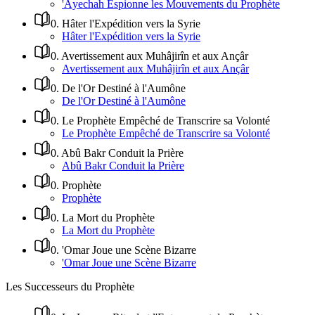
'Âyechah Espionne les Mouvements du Prophète
0
.
Hâter l'Expédition vers la Syrie
Hâter l'Expédition vers la Syrie
0
.
Avertissement aux Muhâjirîn et aux Ançâr
Avertissement aux Muhâjirîn et aux Ançâr
0
.
De l'Or Destiné à l'Aumône
De l'Or Destiné à l'Aumône
0
.
Le Prophète Empêché de Transcrire sa Volonté
Le Prophète Empêché de Transcrire sa Volonté
0
.
Abû Bakr Conduit la Prière
Abû Bakr Conduit la Prière
0
.
Prophète
Prophète
0
.
La Mort du Prophète
La Mort du Prophète
0
.
'Omar Joue une Scène Bizarre
'Omar Joue une Scène Bizarre
Les Successeurs du Prophète