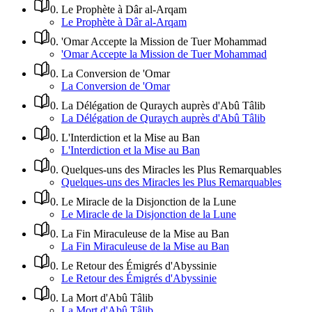
0
.
Le Prophète à Dâr al-Arqam
Le Prophète à Dâr al-Arqam
0
.
'Omar Accepte la Mission de Tuer Mohammad
'Omar Accepte la Mission de Tuer Mohammad
0
.
La Conversion de 'Omar
La Conversion de 'Omar
0
.
La Délégation de Quraych auprès d'Abû Tâlib
La Délégation de Quraych auprès d'Abû Tâlib
0
.
L'Interdiction et la Mise au Ban
L'Interdiction et la Mise au Ban
0
.
Quelques-uns des Miracles les Plus Remarquables
Quelques-uns des Miracles les Plus Remarquables
0
.
Le Miracle de la Disjonction de la Lune
Le Miracle de la Disjonction de la Lune
0
.
La Fin Miraculeuse de la Mise au Ban
La Fin Miraculeuse de la Mise au Ban
0
.
Le Retour des Émigrés d'Abyssinie
Le Retour des Émigrés d'Abyssinie
0
.
La Mort d'Abû Tâlib
La Mort d'Abû Tâlib