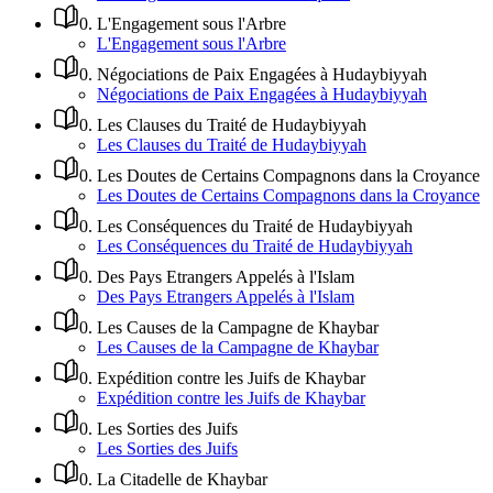
0
.
L'Engagement sous l'Arbre
L'Engagement sous l'Arbre
0
.
Négociations de Paix Engagées à Hudaybiyyah
Négociations de Paix Engagées à Hudaybiyyah
0
.
Les Clauses du Traité de Hudaybiyyah
Les Clauses du Traité de Hudaybiyyah
0
.
Les Doutes de Certains Compagnons dans la Croyance
Les Doutes de Certains Compagnons dans la Croyance
0
.
Les Conséquences du Traité de Hudaybiyyah
Les Conséquences du Traité de Hudaybiyyah
0
.
Des Pays Etrangers Appelés à l'Islam
Des Pays Etrangers Appelés à l'Islam
0
.
Les Causes de la Campagne de Khaybar
Les Causes de la Campagne de Khaybar
0
.
Expédition contre les Juifs de Khaybar
Expédition contre les Juifs de Khaybar
0
.
Les Sorties des Juifs
Les Sorties des Juifs
0
.
La Citadelle de Khaybar