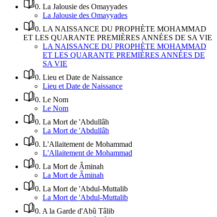
0
.
La Jalousie des Omayyades
La Jalousie des Omayyades
0
.
LA NAISSANCE DU PROPHÈTE MOHAMMAD
ET LES QUARANTE PREMIÈRES ANNÉES DE SA VIE
LA NAISSANCE DU PROPHÈTE MOHAMMAD
ET LES QUARANTE PREMIÈRES ANNÉES DE
SA VIE
0
.
Lieu et Date de Naissance
Lieu et Date de Naissance
0
.
Le Nom
Le Nom
0
.
La Mort de 'Abdullâh
La Mort de 'Abdullâh
0
.
L'Allaitement de Mohammad
L'Allaitement de Mohammad
0
.
La Mort de Âminah
La Mort de Âminah
0
.
La Mort de 'Abdul-Muttalib
La Mort de 'Abdul-Muttalib
0
.
A la Garde d'Abû Tâlib