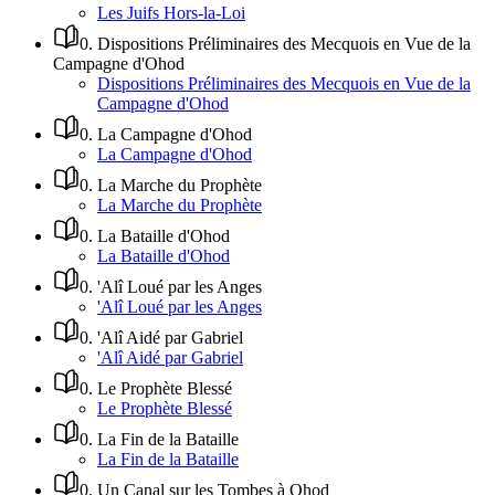
Les Juifs Hors-la-Loi
0
.
Dispositions Préliminaires des Mecquois en Vue de la
Campagne d'Ohod
Dispositions Préliminaires des Mecquois en Vue de la
Campagne d'Ohod
0
.
La Campagne d'Ohod
La Campagne d'Ohod
0
.
La Marche du Prophète
La Marche du Prophète
0
.
La Bataille d'Ohod
La Bataille d'Ohod
0
.
'Alî Loué par les Anges
'Alî Loué par les Anges
0
.
'Alî Aidé par Gabriel
'Alî Aidé par Gabriel
0
.
Le Prophète Blessé
Le Prophète Blessé
0
.
La Fin de la Bataille
La Fin de la Bataille
0
.
Un Canal sur les Tombes à Ohod