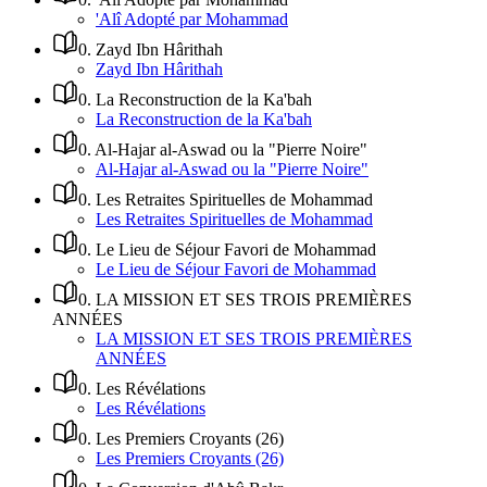
'Alî Adopté par Mohammad
0
.
Zayd Ibn Hârithah
Zayd Ibn Hârithah
0
.
La Reconstruction de la Ka'bah
La Reconstruction de la Ka'bah
0
.
Al-Hajar al-Aswad ou la "Pierre Noire"
Al-Hajar al-Aswad ou la "Pierre Noire"
0
.
Les Retraites Spirituelles de Mohammad
Les Retraites Spirituelles de Mohammad
0
.
Le Lieu de Séjour Favori de Mohammad
Le Lieu de Séjour Favori de Mohammad
0
.
LA MISSION ET SES TROIS PREMIÈRES
ANNÉES
LA MISSION ET SES TROIS PREMIÈRES
ANNÉES
0
.
Les Révélations
Les Révélations
0
.
Les Premiers Croyants (26)
Les Premiers Croyants (26)