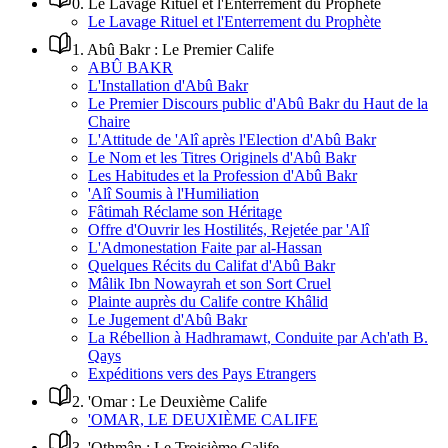
0
.
Le Lavage Rituel et l'Enterrement du Prophète
Le Lavage Rituel et l'Enterrement du Prophète
1
.
Abû Bakr : Le Premier Calife
ABÛ BAKR
L'Installation d'Abû Bakr
Le Premier Discours public d'Abû Bakr du Haut de la
Chaire
L'Attitude de 'Alî après l'Election d'Abû Bakr
Le Nom et les Titres Originels d'Abû Bakr
Les Habitudes et la Profession d'Abû Bakr
'Alî Soumis à l'Humiliation
Fâtimah Réclame son Héritage
Offre d'Ouvrir les Hostilités, Rejetée par 'Alî
L'Admonestation Faite par al-Hassan
Quelques Récits du Califat d'Abû Bakr
Mâlik Ibn Nowayrah et son Sort Cruel
Plainte auprès du Calife contre Khâlid
Le Jugement d'Abû Bakr
La Rébellion à Hadhramawt, Conduite par Ach'ath B.
Qays
Expéditions vers des Pays Etrangers
2
.
'Omar : Le Deuxième Calife
'OMAR, LE DEUXIÈME CALIFE
3
.
'Othmân : Le Troisième Calife