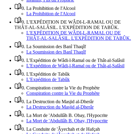
0
.
La Prohibition de l'Alcool
La Prohibition de l'Alcool
0
.
L'EXPÉDITION DE WÂDI-L-RAMAL OU DE
THÂT-AL-SALÂSIL. L'EXPÉDITION DE TABÛK.
L'EXPÉDITION DE WÂDI-L-RAMAL OU DE
THÂT-AL-SALÂSIL. L'EXPÉDITION DE TABÛK.
0
.
La Soumission des Banî Thaqîf
La Soumission des Banî Thaqîf
0
.
L'Expédition de Wâdi-l-Ramal ou de Thât-al-Salâsil
L'Expédition de Wâdi-l-Ramal ou de Thât-al-Salâsil
0
.
L'Expédition de Tabûk
L'Expédition de Tabûk
0
.
Conspiration contre la Vie du Prophète
Conspiration contre la Vie du Prophète
0
.
La Destruction du Masjid al-Dherâr
La Destruction du Masjid al-Dherâr
0
.
La Mort de 'Abdullâh B. Obay, l'Hypocrite
La Mort de 'Abdullâh B. Obay, l'Hypocrite
0
.
La Conduite de 'Âyechah et de Hafçah