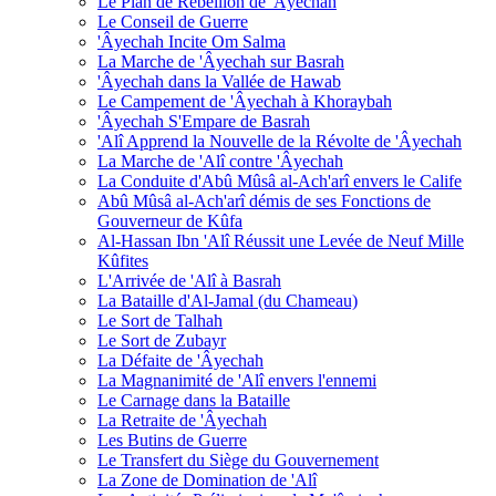
Le Plan de Rébellion de 'Âyechah
Le Conseil de Guerre
'Âyechah Incite Om Salma
La Marche de 'Âyechah sur Basrah
'Âyechah dans la Vallée de Hawab
Le Campement de 'Âyechah à Khoraybah
'Âyechah S'Empare de Basrah
'Alî Apprend la Nouvelle de la Révolte de 'Âyechah
La Marche de 'Alî contre 'Âyechah
La Conduite d'Abû Mûsâ al-Ach'arî envers le Calife
Abû Mûsâ al-Ach'arî démis de ses Fonctions de
Gouverneur de Kûfa
Al-Hassan Ibn 'Alî Réussit une Levée de Neuf Mille
Kûfites
L'Arrivée de 'Alî à Basrah
La Bataille d'Al-Jamal (du Chameau)
Le Sort de Talhah
Le Sort de Zubayr
La Défaite de 'Âyechah
La Magnanimité de 'Alî envers l'ennemi
Le Carnage dans la Bataille
La Retraite de 'Âyechah
Les Butins de Guerre
Le Transfert du Siège du Gouvernement
La Zone de Domination de 'Alî