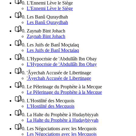
0
.
L'Ennemi Lève le Siège
L'Ennemi Lève le Siège
0
.
Les Banû Quraydhah
Les Banû Quraydhah
0
.
Zaynab Bint Johach
Zaynab Bint Johach
0
.
Les Juifs de Banî Moçtalaq
Les Juifs de Banî Moçtalaq
0
.
L'Hypocrisie de 'Abdullâh Ibn Obay
L'Hypocrisie de 'Abdullâh Ibn Obay
0
.
'Âyechah Accusée de Libertinage
'Âyechah Accusée de Libertinage
0
.
Le Pèlerinage du Prophète à la Mecque
Le Pèlerinage du Prophète à la Mecque
0
.
L'Hostilité des Mecquois
L'Hostilité des Mecquois
0
.
La Halte du Prophète à Hudaybiyyah
La Halte du Prophète à Hudaybiyyah
0
.
Les Négociations avec les Mecquois
Les Négociations avec les Mecquois