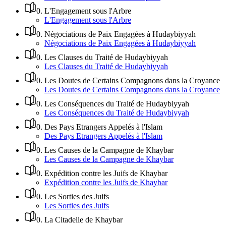
0
.
L'Engagement sous l'Arbre
L'Engagement sous l'Arbre
0
.
Négociations de Paix Engagées à Hudaybiyyah
Négociations de Paix Engagées à Hudaybiyyah
0
.
Les Clauses du Traité de Hudaybiyyah
Les Clauses du Traité de Hudaybiyyah
0
.
Les Doutes de Certains Compagnons dans la Croyance
Les Doutes de Certains Compagnons dans la Croyance
0
.
Les Conséquences du Traité de Hudaybiyyah
Les Conséquences du Traité de Hudaybiyyah
0
.
Des Pays Etrangers Appelés à l'Islam
Des Pays Etrangers Appelés à l'Islam
0
.
Les Causes de la Campagne de Khaybar
Les Causes de la Campagne de Khaybar
0
.
Expédition contre les Juifs de Khaybar
Expédition contre les Juifs de Khaybar
0
.
Les Sorties des Juifs
Les Sorties des Juifs
0
.
La Citadelle de Khaybar