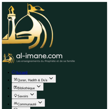
Accueil
Quran, Hadith & Du'a
Bibliothèque
Savoirs
Communauté