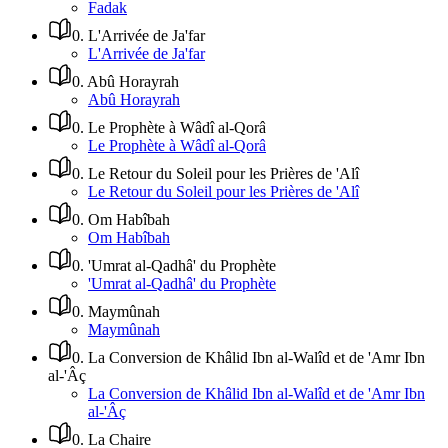
Fadak
0
.
L'Arrivée de Ja'far
L'Arrivée de Ja'far
0
.
Abû Horayrah
Abû Horayrah
0
.
Le Prophète à Wâdî al-Qorâ
Le Prophète à Wâdî al-Qorâ
0
.
Le Retour du Soleil pour les Prières de 'Alî
Le Retour du Soleil pour les Prières de 'Alî
0
.
Om Habîbah
Om Habîbah
0
.
'Umrat al-Qadhâ' du Prophète
'Umrat al-Qadhâ' du Prophète
0
.
Maymûnah
Maymûnah
0
.
La Conversion de Khâlid Ibn al-Walîd et de 'Amr Ibn
al-'Âç
La Conversion de Khâlid Ibn al-Walîd et de 'Amr Ibn
al-'Âç
0
.
La Chaire