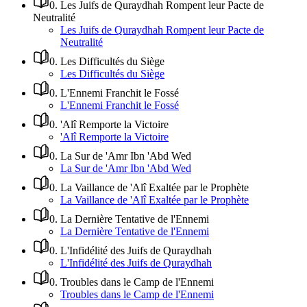
0
.
Les Juifs de Quraydhah Rompent leur Pacte de
Neutralité
Les Juifs de Quraydhah Rompent leur Pacte de
Neutralité
0
.
Les Difficultés du Siège
Les Difficultés du Siège
0
.
L'Ennemi Franchit le Fossé
L'Ennemi Franchit le Fossé
0
.
'Alî Remporte la Victoire
'Alî Remporte la Victoire
0
.
La Sur de 'Amr Ibn 'Abd Wed
La Sur de 'Amr Ibn 'Abd Wed
0
.
La Vaillance de 'Alî Exaltée par le Prophète
La Vaillance de 'Alî Exaltée par le Prophète
0
.
La Dernière Tentative de l'Ennemi
La Dernière Tentative de l'Ennemi
0
.
L'Infidélité des Juifs de Quraydhah
L'Infidélité des Juifs de Quraydhah
0
.
Troubles dans le Camp de l'Ennemi
Troubles dans le Camp de l'Ennemi