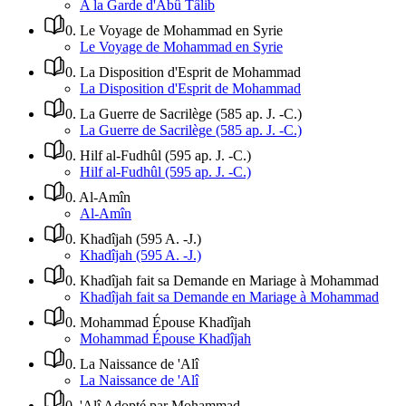
A la Garde d'Abû Tâlib
0
.
Le Voyage de Mohammad en Syrie
Le Voyage de Mohammad en Syrie
0
.
La Disposition d'Esprit de Mohammad
La Disposition d'Esprit de Mohammad
0
.
La Guerre de Sacrilège (585 ap. J. -C.)
La Guerre de Sacrilège (585 ap. J. -C.)
0
.
Hilf al-Fudhûl (595 ap. J. -C.)
Hilf al-Fudhûl (595 ap. J. -C.)
0
.
Al-Amîn
Al-Amîn
0
.
Khadîjah (595 A. -J.)
Khadîjah (595 A. -J.)
0
.
Khadîjah fait sa Demande en Mariage à Mohammad
Khadîjah fait sa Demande en Mariage à Mohammad
0
.
Mohammad Épouse Khadîjah
Mohammad Épouse Khadîjah
0
.
La Naissance de 'Alî
La Naissance de 'Alî
0
.
'Alî Adopté par Mohammad