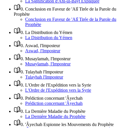
La Signification d'Ahl-ul-Bayt Expliquée
0
.
Conclusion en Faveur de 'Alî Tirée de la Parole du
Prophète
Conclusion en Faveur de 'Alî Tirée de la Parole du
Prophète
0
.
La Distribution du Yémen
La Distribution du Yémen
0
.
Aswad, l'Imposteur
Aswad, l'Imposteur
0
.
Musaylamah, l'Imposteur
Musaylamah, l'Imposteur
0
.
Tulayhah l'Imposteur
Tulayhah l'Imposteur
0
.
L'Ordre de l'Expédition vers la Syrie
L'Ordre de l'Expédition vers la Syrie
0
.
Prédiction concernant 'Âyechah
Prédiction concernant 'Âyechah
0
.
La Dernière Maladie du Prophète
La Dernière Maladie du Prophète
0
.
'Âyechah Espionne les Mouvements du Prophète