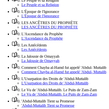
0
.
Le Peuple et sa Religion
Le Peuple et sa Religion
0
.
L'Époque de l'Ignorance
L'Époque de l'Ignorance
0
.
LES ANCÊTRES DU PROPHÈTE
LES ANCÊTRES DU PROPHÈTE
0
.
L'Ascendance du Prophète
L'Ascendance du Prophète
0
.
Les Antécédents
Les Antécédents
0
.
La Jalousie de Omayyah
La Jalousie de Omayyah
0
.
Comment Chayba al-Hamd fut appelé 'Abdul- Muttalib
Comment Chayba al-Hamd fut appelé 'Abdul- Muttalib
0
.
L'Usurpation des Droits de 'Abdul-Muttalib
L'Usurpation des Droits de 'Abdul-Muttalib
0
.
Le Vu de 'Abdul-Muttalib. Le Puits de Zam-Zam
Le Vu de 'Abdul-Muttalib. Le Puits de Zam-Zam
0
.
'Abdul-Muttalib Tient sa Promesse
'Abdul-Muttalib Tient sa Promesse