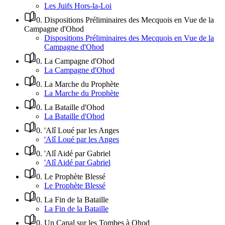
Les Juifs Hors-la-Loi
0
.
Dispositions Préliminaires des Mecquois en Vue de la
Campagne d'Ohod
Dispositions Préliminaires des Mecquois en Vue de la
Campagne d'Ohod
0
.
La Campagne d'Ohod
La Campagne d'Ohod
0
.
La Marche du Prophète
La Marche du Prophète
0
.
La Bataille d'Ohod
La Bataille d'Ohod
0
.
'Alî Loué par les Anges
'Alî Loué par les Anges
0
.
'Alî Aidé par Gabriel
'Alî Aidé par Gabriel
0
.
Le Prophète Blessé
Le Prophète Blessé
0
.
La Fin de la Bataille
La Fin de la Bataille
0
.
Un Canal sur les Tombes à Ohod