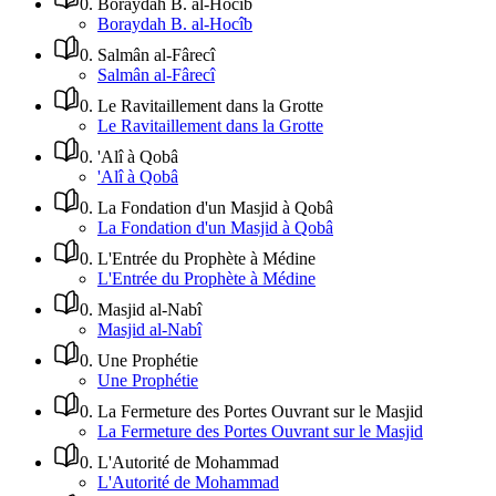
0
.
Boraydah B. al-Hocîb
Boraydah B. al-Hocîb
0
.
Salmân al-Fârecî
Salmân al-Fârecî
0
.
Le Ravitaillement dans la Grotte
Le Ravitaillement dans la Grotte
0
.
'Alî à Qobâ
'Alî à Qobâ
0
.
La Fondation d'un Masjid à Qobâ
La Fondation d'un Masjid à Qobâ
0
.
L'Entrée du Prophète à Médine
L'Entrée du Prophète à Médine
0
.
Masjid al-Nabî
Masjid al-Nabî
0
.
Une Prophétie
Une Prophétie
0
.
La Fermeture des Portes Ouvrant sur le Masjid
La Fermeture des Portes Ouvrant sur le Masjid
0
.
L'Autorité de Mohammad
L'Autorité de Mohammad