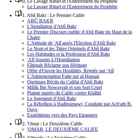
0
.
Le Lavage Rituel et l'Enterrement du Prophète
Le Lavage Rituel et l'Enterrement du Prophète
1
.
Abû Bakr : Le Premier Calife
ABÛ BAKR
L'Installation d'Abû Bakr
Le Premier Discours public d'Abû Bakr du Haut de la
Chaire
L'Attitude de 'Alî après l'Election d'Abû Bakr
Le Nom et les Titres Originels d'Abû Bakr
Les Habitudes et la Profession d'Abû Bakr
'Alî Soumis à l'Humiliation
Fâtimah Réclame son Héritage
Offre d'Ouvrir les Hostilités, Rejetée par 'Alî
L'Admonestation Faite par al-Hassan
Quelques Récits du Califat d'Abû Bakr
Mâlik Ibn Nowayrah et son Sort Cruel
Plainte auprès du Calife contre Khâlid
Le Jugement d'Abû Bakr
La Rébellion à Hadhramawt, Conduite par Ach'ath B.
Qays
Expéditions vers des Pays Etrangers
2
.
'Omar : Le Deuxième Calife
'OMAR, LE DEUXIÈME CALIFE
3
.
'Othmân : Le Troisième Calife