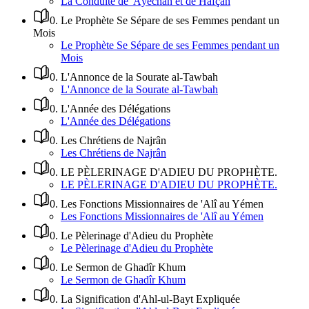
La Conduite de 'Âyechah et de Hafçah
0
.
Le Prophète Se Sépare de ses Femmes pendant un
Mois
Le Prophète Se Sépare de ses Femmes pendant un
Mois
0
.
L'Annonce de la Sourate al-Tawbah
L'Annonce de la Sourate al-Tawbah
0
.
L'Année des Délégations
L'Année des Délégations
0
.
Les Chrétiens de Najrân
Les Chrétiens de Najrân
0
.
LE PÈLERINAGE D'ADIEU DU PROPHÈTE.
LE PÈLERINAGE D'ADIEU DU PROPHÈTE.
0
.
Les Fonctions Missionnaires de 'Alî au Yémen
Les Fonctions Missionnaires de 'Alî au Yémen
0
.
Le Pèlerinage d'Adieu du Prophète
Le Pèlerinage d'Adieu du Prophète
0
.
Le Sermon de Ghadîr Khum
Le Sermon de Ghadîr Khum
0
.
La Signification d'Ahl-ul-Bayt Expliquée