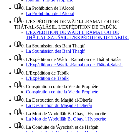
0
.
La Prohibition de l'Alcool
La Prohibition de l'Alcool
0
.
L'EXPÉDITION DE WÂDI-L-RAMAL OU DE
THÂT-AL-SALÂSIL. L'EXPÉDITION DE TABÛK.
L'EXPÉDITION DE WÂDI-L-RAMAL OU DE
THÂT-AL-SALÂSIL. L'EXPÉDITION DE TABÛK.
0
.
La Soumission des Banî Thaqîf
La Soumission des Banî Thaqîf
0
.
L'Expédition de Wâdi-l-Ramal ou de Thât-al-Salâsil
L'Expédition de Wâdi-l-Ramal ou de Thât-al-Salâsil
0
.
L'Expédition de Tabûk
L'Expédition de Tabûk
0
.
Conspiration contre la Vie du Prophète
Conspiration contre la Vie du Prophète
0
.
La Destruction du Masjid al-Dherâr
La Destruction du Masjid al-Dherâr
0
.
La Mort de 'Abdullâh B. Obay, l'Hypocrite
La Mort de 'Abdullâh B. Obay, l'Hypocrite
0
.
La Conduite de 'Âyechah et de Hafçah