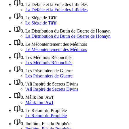
0
.
La Défaite et la Fuite des Infidèles
La Défaite et la Fuite des Infidèles
0
.
Le Siège de Tâ'if
Le Siège de Tâ'if
0
.
La Distribution du Butin de Guerre de Honayn
La Distribution du Butin de Guerre de Honayn
0
.
Le Mécontentement des Médinois
Le Mécontentement des Médinois
0
.
Les Médinois Réconciliés
Les Médinois Réconciliés
0
.
Les Prisonniers de Guerre
Les Prisonniers de Guerre
0
.
'Alî Inspiré de Secrets Divins
'Alî Inspiré de Secrets Divins
0
.
Mâlik Ibn 'Awf
Mâlik Ibn 'Awf
0
.
Le Retour du Prophète
Le Retour du Prophète
0
.
Ibrâhîm, Fils du Prophète
Ibrâhîm, Fils du Prophète