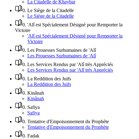
La Citadelle de Khaybar
0
.
Le Siège de la Citadelle
Le Siège de la Citadelle
0
.
'Alî est Spécialement Désigné pour Remporter la
Victoire
'Alî est Spécialement Désigné pour Remporter la
Victoire
0
.
Les Prouesses Surhumaines de 'Alî
Les Prouesses Surhumaines de 'Alî
0
.
Les Services Rendus par 'Alî très Appréciés
Les Services Rendus par 'Alî très Appréciés
0
.
La Reddition des Juifs
La Reddition des Juifs
0
.
Kinânah
Kinânah
0
.
Safiya
Safiya
0
.
Tentative d'Empoisonnement du Prophète
Tentative d'Empoisonnement du Prophète
0
.
Fadak