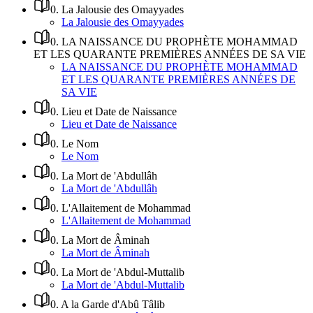
0
.
La Jalousie des Omayyades
La Jalousie des Omayyades
0
.
LA NAISSANCE DU PROPHÈTE MOHAMMAD
ET LES QUARANTE PREMIÈRES ANNÉES DE SA VIE
LA NAISSANCE DU PROPHÈTE MOHAMMAD
ET LES QUARANTE PREMIÈRES ANNÉES DE
SA VIE
0
.
Lieu et Date de Naissance
Lieu et Date de Naissance
0
.
Le Nom
Le Nom
0
.
La Mort de 'Abdullâh
La Mort de 'Abdullâh
0
.
L'Allaitement de Mohammad
L'Allaitement de Mohammad
0
.
La Mort de Âminah
La Mort de Âminah
0
.
La Mort de 'Abdul-Muttalib
La Mort de 'Abdul-Muttalib
0
.
A la Garde d'Abû Tâlib