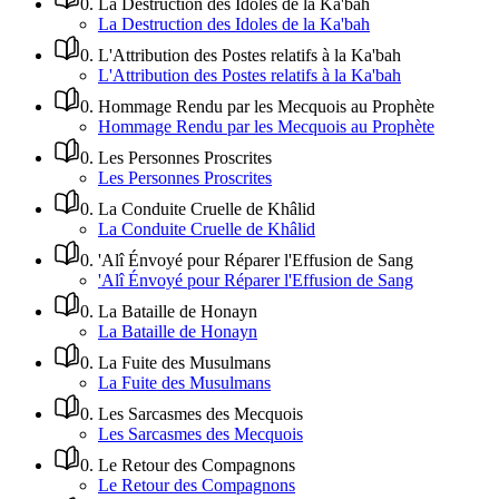
0
.
La Destruction des Idoles de la Ka'bah
La Destruction des Idoles de la Ka'bah
0
.
L'Attribution des Postes relatifs à la Ka'bah
L'Attribution des Postes relatifs à la Ka'bah
0
.
Hommage Rendu par les Mecquois au Prophète
Hommage Rendu par les Mecquois au Prophète
0
.
Les Personnes Proscrites
Les Personnes Proscrites
0
.
La Conduite Cruelle de Khâlid
La Conduite Cruelle de Khâlid
0
.
'Alî Énvoyé pour Réparer l'Effusion de Sang
'Alî Énvoyé pour Réparer l'Effusion de Sang
0
.
La Bataille de Honayn
La Bataille de Honayn
0
.
La Fuite des Musulmans
La Fuite des Musulmans
0
.
Les Sarcasmes des Mecquois
Les Sarcasmes des Mecquois
0
.
Le Retour des Compagnons
Le Retour des Compagnons