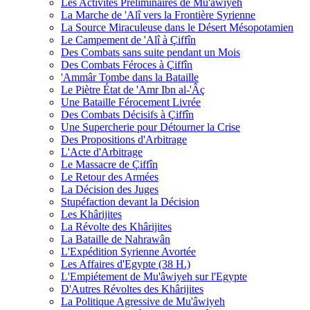
Les Activités Préliminaires de Mu'âwiyeh
La Marche de 'Alî vers la Frontière Syrienne
La Source Miraculeuse dans le Désert Mésopotamien
Le Campement de 'Alî à Çiffîn
Des Combats sans suite pendant un Mois
Des Combats Féroces à Çiffîn
'Ammâr Tombe dans la Bataille
Le Piètre État de 'Amr Ibn al-'Âç
Une Bataille Férocement Livrée
Des Combats Décisifs à Çiffîn
Une Supercherie pour Détourner la Crise
Des Propositions d'Arbitrage
L'Acte d'Arbitrage
Le Massacre de Çiffîn
Le Retour des Armées
La Décision des Juges
Stupéfaction devant la Décision
Les Khârijites
La Révolte des Khârijites
La Bataille de Nahrawân
L'Expédition Syrienne Avortée
Les Affaires d'Egypte (38 H.)
L'Empiétement de Mu'âwiyeh sur l'Egypte
D'Autres Révoltes des Khârijites
La Politique Agressive de Mu'âwiyeh