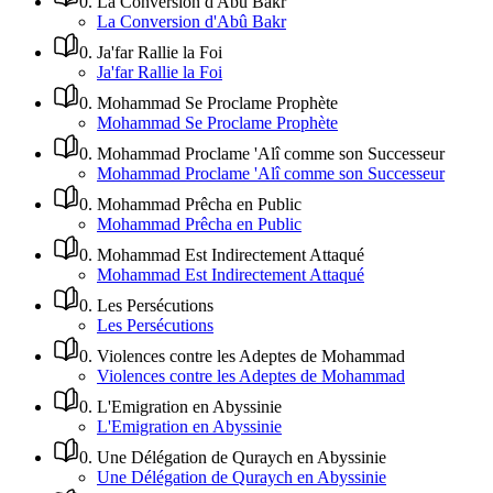
0
.
La Conversion d'Abû Bakr
La Conversion d'Abû Bakr
0
.
Ja'far Rallie la Foi
Ja'far Rallie la Foi
0
.
Mohammad Se Proclame Prophète
Mohammad Se Proclame Prophète
0
.
Mohammad Proclame 'Alî comme son Successeur
Mohammad Proclame 'Alî comme son Successeur
0
.
Mohammad Prêcha en Public
Mohammad Prêcha en Public
0
.
Mohammad Est Indirectement Attaqué
Mohammad Est Indirectement Attaqué
0
.
Les Persécutions
Les Persécutions
0
.
Violences contre les Adeptes de Mohammad
Violences contre les Adeptes de Mohammad
0
.
L'Emigration en Abyssinie
L'Emigration en Abyssinie
0
.
Une Délégation de Quraych en Abyssinie
Une Délégation de Quraych en Abyssinie