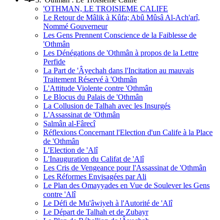
'OTHMAN, LE TROISIEME CALIFE
Le Retour de Mâlik à Kûfa; Abû Mûsâ Al-Ach'arî,
Nommé Gouverneur
Les Gens Prennent Conscience de la Faiblesse de
'Othmân
Les Dénégations de 'Othmân à propos de la Lettre
Perfide
La Part de 'Âyechah dans l'Incitation au mauvais
Traitement Réservé à 'Othmân
L'Attitude Violente contre 'Othmân
Le Blocus du Palais de 'Othmân
La Collusion de Talhah avec les Insurgés
L'Assassinat de 'Othmân
Salmân al-Fârecî
Réflexions Concernant l'Election d'un Calife à la Place
de 'Othmân
L'Election de 'Alî
L'Inauguration du Califat de 'Alî
Les Cris de Vengeance pour l'Assassinat de 'Othmân
Les Réformes Envisagées par Ali
Le Plan des Omayyades en Vue de Soulever les Gens
contre 'Alî
Le Défi de Mu'âwiyeh à l'Autorité de 'Alî
Le Départ de Talhah et de Zubayr