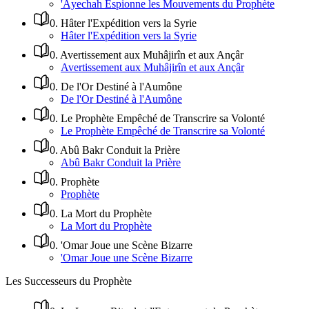
'Âyechah Espionne les Mouvements du Prophète
0
.
Hâter l'Expédition vers la Syrie
Hâter l'Expédition vers la Syrie
0
.
Avertissement aux Muhâjirîn et aux Ançâr
Avertissement aux Muhâjirîn et aux Ançâr
0
.
De l'Or Destiné à l'Aumône
De l'Or Destiné à l'Aumône
0
.
Le Prophète Empêché de Transcrire sa Volonté
Le Prophète Empêché de Transcrire sa Volonté
0
.
Abû Bakr Conduit la Prière
Abû Bakr Conduit la Prière
0
.
Prophète
Prophète
0
.
La Mort du Prophète
La Mort du Prophète
0
.
'Omar Joue une Scène Bizarre
'Omar Joue une Scène Bizarre
Les Successeurs du Prophète