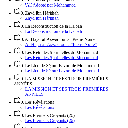
'Alî Adopté par Mohammad
0
.
Zayd Ibn Hârithah
Zayd Ibn Hârithah
0
.
La Reconstruction de la Ka'bah
La Reconstruction de la Ka'bah
0
.
Al-Hajar al-Aswad ou la "Pierre Noire"
Al-Hajar al-Aswad ou la "Pierre Noire"
0
.
Les Retraites Spirituelles de Mohammad
Les Retraites Spirituelles de Mohammad
0
.
Le Lieu de Séjour Favori de Mohammad
Le Lieu de Séjour Favori de Mohammad
0
.
LA MISSION ET SES TROIS PREMIÈRES
ANNÉES
LA MISSION ET SES TROIS PREMIÈRES
ANNÉES
0
.
Les Révélations
Les Révélations
0
.
Les Premiers Croyants (26)
Les Premiers Croyants (26)