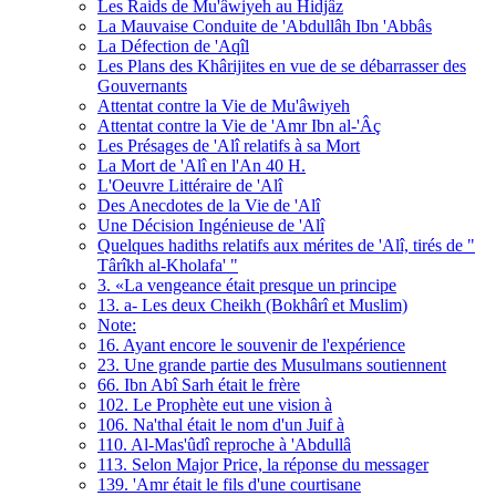
Les Raids de Mu'âwiyeh au Hidjâz
La Mauvaise Conduite de 'Abdullâh Ibn 'Abbâs
La Défection de 'Aqîl
Les Plans des Khârijites en vue de se débarrasser des
Gouvernants
Attentat contre la Vie de Mu'âwiyeh
Attentat contre la Vie de 'Amr Ibn al-'Âç
Les Présages de 'Alî relatifs à sa Mort
La Mort de 'Alî en l'An 40 H.
L'Oeuvre Littéraire de 'Alî
Des Anecdotes de la Vie de 'Alî
Une Décision Ingénieuse de 'Alî
Quelques hadiths relatifs aux mérites de 'Alî, tirés de "
Târîkh al-Kholafa' "
3. «La vengeance était presque un principe
13. a- Les deux Cheikh (Bokhârî et Muslim)
Note:
16. Ayant encore le souvenir de l'expérience
23. Une grande partie des Musulmans soutiennent
66. Ibn Abî Sarh était le frère
102. Le Prophète eut une vision à
106. Na'thal était le nom d'un Juif à
110. Al-Mas'ûdî reproche à 'Abdullâ
113. Selon Major Price, la réponse du messager
139. 'Amr était le fils d'une courtisane