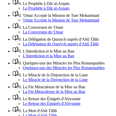
0
.
Le Prophète à Dâr al-Arqam
Le Prophète à Dâr al-Arqam
0
.
'Omar Accepte la Mission de Tuer Mohammad
'Omar Accepte la Mission de Tuer Mohammad
0
.
La Conversion de 'Omar
La Conversion de 'Omar
0
.
La Délégation de Quraych auprès d'Abû Tâlib
La Délégation de Quraych auprès d'Abû Tâlib
0
.
L'Interdiction et la Mise au Ban
L'Interdiction et la Mise au Ban
0
.
Quelques-uns des Miracles les Plus Remarquables
Quelques-uns des Miracles les Plus Remarquables
0
.
Le Miracle de la Disjonction de la Lune
Le Miracle de la Disjonction de la Lune
0
.
La Fin Miraculeuse de la Mise au Ban
La Fin Miraculeuse de la Mise au Ban
0
.
Le Retour des Émigrés d'Abyssinie
Le Retour des Émigrés d'Abyssinie
0
.
La Mort d'Abû Tâlib
La Mort d'Abû Tâlib