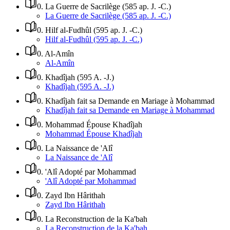
0
.
La Guerre de Sacrilège (585 ap. J. -C.)
La Guerre de Sacrilège (585 ap. J. -C.)
0
.
Hilf al-Fudhûl (595 ap. J. -C.)
Hilf al-Fudhûl (595 ap. J. -C.)
0
.
Al-Amîn
Al-Amîn
0
.
Khadîjah (595 A. -J.)
Khadîjah (595 A. -J.)
0
.
Khadîjah fait sa Demande en Mariage à Mohammad
Khadîjah fait sa Demande en Mariage à Mohammad
0
.
Mohammad Épouse Khadîjah
Mohammad Épouse Khadîjah
0
.
La Naissance de 'Alî
La Naissance de 'Alî
0
.
'Alî Adopté par Mohammad
'Alî Adopté par Mohammad
0
.
Zayd Ibn Hârithah
Zayd Ibn Hârithah
0
.
La Reconstruction de la Ka'bah
La Reconstruction de la Ka'bah