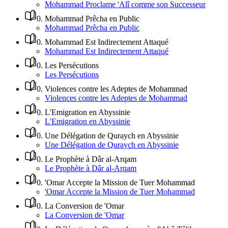
Mohammad Proclame 'Alî comme son Successeur
0
.
Mohammad Prêcha en Public
Mohammad Prêcha en Public
0
.
Mohammad Est Indirectement Attaqué
Mohammad Est Indirectement Attaqué
0
.
Les Persécutions
Les Persécutions
0
.
Violences contre les Adeptes de Mohammad
Violences contre les Adeptes de Mohammad
0
.
L'Emigration en Abyssinie
L'Emigration en Abyssinie
0
.
Une Délégation de Quraych en Abyssinie
Une Délégation de Quraych en Abyssinie
0
.
Le Prophète à Dâr al-Arqam
Le Prophète à Dâr al-Arqam
0
.
'Omar Accepte la Mission de Tuer Mohammad
'Omar Accepte la Mission de Tuer Mohammad
0
.
La Conversion de 'Omar
La Conversion de 'Omar