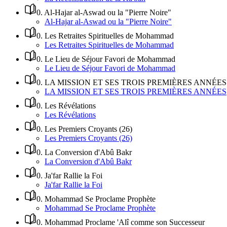
0
.
Al-Hajar al-Aswad ou la "Pierre Noire"
Al-Hajar al-Aswad ou la "Pierre Noire"
0
.
Les Retraites Spirituelles de Mohammad
Les Retraites Spirituelles de Mohammad
0
.
Le Lieu de Séjour Favori de Mohammad
Le Lieu de Séjour Favori de Mohammad
0
.
LA MISSION ET SES TROIS PREMIÈRES ANNÉES
LA MISSION ET SES TROIS PREMIÈRES ANNÉES
0
.
Les Révélations
Les Révélations
0
.
Les Premiers Croyants (26)
Les Premiers Croyants (26)
0
.
La Conversion d'Abû Bakr
La Conversion d'Abû Bakr
0
.
Ja'far Rallie la Foi
Ja'far Rallie la Foi
0
.
Mohammad Se Proclame Prophète
Mohammad Se Proclame Prophète
0
.
Mohammad Proclame 'Alî comme son Successeur