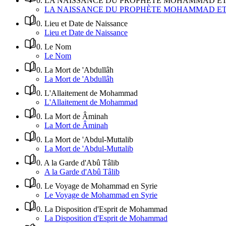
0
.
LA NAISSANCE DU PROPHÈTE MOHAMMAD ET 
LA NAISSANCE DU PROPHÈTE MOHAMMAD ET 
0
.
Lieu et Date de Naissance
Lieu et Date de Naissance
0
.
Le Nom
Le Nom
0
.
La Mort de 'Abdullâh
La Mort de 'Abdullâh
0
.
L'Allaitement de Mohammad
L'Allaitement de Mohammad
0
.
La Mort de Âminah
La Mort de Âminah
0
.
La Mort de 'Abdul-Muttalib
La Mort de 'Abdul-Muttalib
0
.
A la Garde d'Abû Tâlib
A la Garde d'Abû Tâlib
0
.
Le Voyage de Mohammad en Syrie
Le Voyage de Mohammad en Syrie
0
.
La Disposition d'Esprit de Mohammad
La Disposition d'Esprit de Mohammad