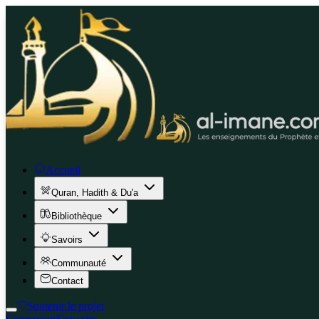
Accueil
Quran, Hadith & Du'a
Bibliothèque
Savoirs
Communauté
Contact
Soutenir le projet
Connexion
S'inscrire