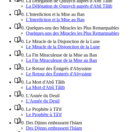
0
.
La Délégation de Quraych auprès d'Abû Tâlib
La Délégation de Quraych auprès d'Abû Tâlib
0
.
L'Interdiction et la Mise au Ban
L'Interdiction et la Mise au Ban
0
.
Quelques-uns des Miracles les Plus Remarquables
Quelques-uns des Miracles les Plus Remarquables
0
.
Le Miracle de la Disjonction de la Lune
Le Miracle de la Disjonction de la Lune
0
.
La Fin Miraculeuse de la Mise au Ban
La Fin Miraculeuse de la Mise au Ban
0
.
Le Retour des Émigrés d'Abyssinie
Le Retour des Émigrés d'Abyssinie
0
.
La Mort d'Abû Tâlib
La Mort d'Abû Tâlib
0
.
L'Année du Deuil
L'Année du Deuil
0
.
Le Prophète à Tâ'if
Le Prophète à Tâ'if
0
.
Des Djinns embrassent l'Islam
Des Djinns embrassent l'Islam