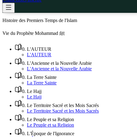
Histoire des Premiers Temps de l'Islam
Vie du Prophète Mohammad ﷺ
0
.
L'AUTEUR
L'AUTEUR
0
.
L'Ancienne et la Nouvelle Arabie
L'Ancienne et la Nouvelle Arabie
0
.
La Terre Sainte
La Terre Sainte
0
.
Le Hajj
Le Hajj
0
.
Le Territoire Sacré et les Mois Sacrés
Le Territoire Sacré et les Mois Sacrés
0
.
Le Peuple et sa Religion
Le Peuple et sa Religion
0
.
L'Époque de l'Ignorance