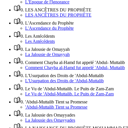
L'Époque de l'Ignorance
0
.
LES ANCÊTRES DU PROPHÈTE
LES ANCÊTRES DU PROPHÈTE
0
.
L'Ascendance du Prophète
L'Ascendance du Prophète
0
.
Les Antécédents
Les Antécédents
0
.
La Jalousie de Omayyah
La Jalousie de Omayyah
0
.
Comment Chayba al-Hamd fut appelé 'Abdul- Muttalib
Comment Chayba al-Hamd fut appelé 'Abdul- Muttalib
0
.
L'Usurpation des Droits de 'Abdul-Muttalib
L'Usurpation des Droits de 'Abdul-Muttalib
0
.
Le Vu de 'Abdul-Muttalib. Le Puits de Zam-Zam
Le Vu de 'Abdul-Muttalib. Le Puits de Zam-Zam
0
.
'Abdul-Muttalib Tient sa Promesse
'Abdul-Muttalib Tient sa Promesse
0
.
La Jalousie des Omayyades
La Jalousie des Omayyades