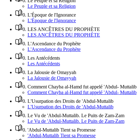
0
.
Le Peuple et sa Religion
Le Peuple et sa Religion
0
.
L'Époque de l'Ignorance
L'Époque de l'Ignorance
0
.
LES ANCÊTRES DU PROPHÈTE
LES ANCÊTRES DU PROPHÈTE
0
.
L'Ascendance du Prophète
L'Ascendance du Prophète
0
.
Les Antécédents
Les Antécédents
0
.
La Jalousie de Omayyah
La Jalousie de Omayyah
0
.
Comment Chayba al-Hamd fut appelé 'Abdul- Muttalib
Comment Chayba al-Hamd fut appelé 'Abdul- Muttalib
0
.
L'Usurpation des Droits de 'Abdul-Muttalib
L'Usurpation des Droits de 'Abdul-Muttalib
0
.
Le Vu de 'Abdul-Muttalib. Le Puits de Zam-Zam
Le Vu de 'Abdul-Muttalib. Le Puits de Zam-Zam
0
.
'Abdul-Muttalib Tient sa Promesse
'Abdul-Muttalib Tient sa Promesse