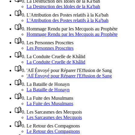
0
.
La Destruction des Idoles de la Ka'bah
La Destruction des Idoles de la Ka'bah
0
.
L'Attribution des Postes relatifs à la Ka'bah
L'Attribution des Postes relatifs à la Ka'bah
0
.
Hommage Rendu par les Mecquois au Prophète
Hommage Rendu par les Mecquois au Prophète
0
.
Les Personnes Proscrites
Les Personnes Proscrites
0
.
La Conduite Cruelle de Khâlid
La Conduite Cruelle de Khâlid
0
.
'Alî Énvoyé pour Réparer l'Effusion de Sang
'Alî Énvoyé pour Réparer l'Effusion de Sang
0
.
La Bataille de Honayn
La Bataille de Honayn
0
.
La Fuite des Musulmans
La Fuite des Musulmans
0
.
Les Sarcasmes des Mecquois
Les Sarcasmes des Mecquois
0
.
Le Retour des Compagnons
Le Retour des Compagnons