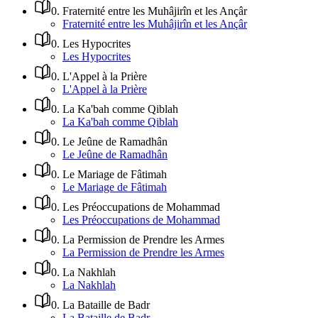
0
.
Fraternité entre les Muhâjirîn et les Ançâr
Fraternité entre les Muhâjirîn et les Ançâr
0
.
Les Hypocrites
Les Hypocrites
0
.
L'Appel à la Prière
L'Appel à la Prière
0
.
La Ka'bah comme Qiblah
La Ka'bah comme Qiblah
0
.
Le Jeûne de Ramadhân
Le Jeûne de Ramadhân
0
.
Le Mariage de Fâtimah
Le Mariage de Fâtimah
0
.
Les Préoccupations de Mohammad
Les Préoccupations de Mohammad
0
.
La Permission de Prendre les Armes
La Permission de Prendre les Armes
0
.
La Nakhlah
La Nakhlah
0
.
La Bataille de Badr
La Bataille de Badr