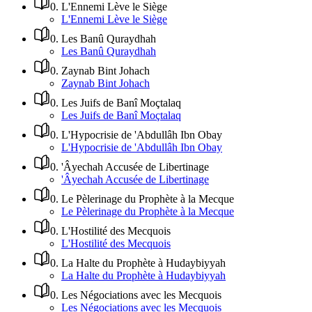
0
.
L'Ennemi Lève le Siège
L'Ennemi Lève le Siège
0
.
Les Banû Quraydhah
Les Banû Quraydhah
0
.
Zaynab Bint Johach
Zaynab Bint Johach
0
.
Les Juifs de Banî Moçtalaq
Les Juifs de Banî Moçtalaq
0
.
L'Hypocrisie de 'Abdullâh Ibn Obay
L'Hypocrisie de 'Abdullâh Ibn Obay
0
.
'Âyechah Accusée de Libertinage
'Âyechah Accusée de Libertinage
0
.
Le Pèlerinage du Prophète à la Mecque
Le Pèlerinage du Prophète à la Mecque
0
.
L'Hostilité des Mecquois
L'Hostilité des Mecquois
0
.
La Halte du Prophète à Hudaybiyyah
La Halte du Prophète à Hudaybiyyah
0
.
Les Négociations avec les Mecquois
Les Négociations avec les Mecquois