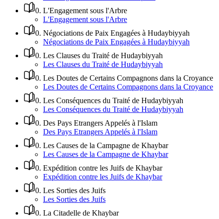
0
.
L'Engagement sous l'Arbre
L'Engagement sous l'Arbre
0
.
Négociations de Paix Engagées à Hudaybiyyah
Négociations de Paix Engagées à Hudaybiyyah
0
.
Les Clauses du Traité de Hudaybiyyah
Les Clauses du Traité de Hudaybiyyah
0
.
Les Doutes de Certains Compagnons dans la Croyance
Les Doutes de Certains Compagnons dans la Croyance
0
.
Les Conséquences du Traité de Hudaybiyyah
Les Conséquences du Traité de Hudaybiyyah
0
.
Des Pays Etrangers Appelés à l'Islam
Des Pays Etrangers Appelés à l'Islam
0
.
Les Causes de la Campagne de Khaybar
Les Causes de la Campagne de Khaybar
0
.
Expédition contre les Juifs de Khaybar
Expédition contre les Juifs de Khaybar
0
.
Les Sorties des Juifs
Les Sorties des Juifs
0
.
La Citadelle de Khaybar