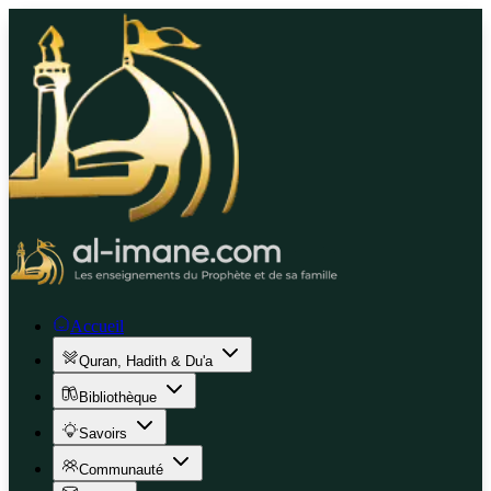
Accueil
Quran, Hadith & Du'a
Bibliothèque
Savoirs
Communauté