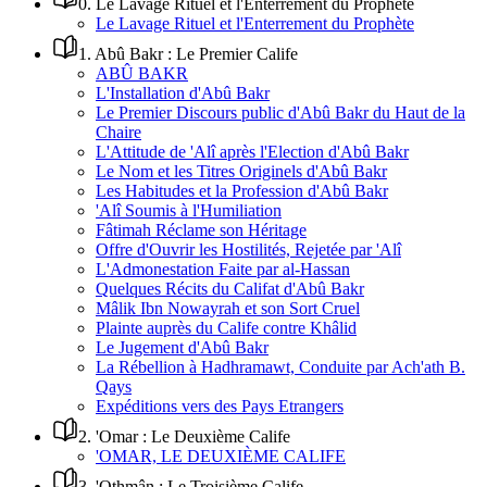
0
.
Le Lavage Rituel et l'Enterrement du Prophète
Le Lavage Rituel et l'Enterrement du Prophète
1
.
Abû Bakr : Le Premier Calife
ABÛ BAKR
L'Installation d'Abû Bakr
Le Premier Discours public d'Abû Bakr du Haut de la
Chaire
L'Attitude de 'Alî après l'Election d'Abû Bakr
Le Nom et les Titres Originels d'Abû Bakr
Les Habitudes et la Profession d'Abû Bakr
'Alî Soumis à l'Humiliation
Fâtimah Réclame son Héritage
Offre d'Ouvrir les Hostilités, Rejetée par 'Alî
L'Admonestation Faite par al-Hassan
Quelques Récits du Califat d'Abû Bakr
Mâlik Ibn Nowayrah et son Sort Cruel
Plainte auprès du Calife contre Khâlid
Le Jugement d'Abû Bakr
La Rébellion à Hadhramawt, Conduite par Ach'ath B.
Qays
Expéditions vers des Pays Etrangers
2
.
'Omar : Le Deuxième Calife
'OMAR, LE DEUXIÈME CALIFE
3
.
'Othmân : Le Troisième Calife