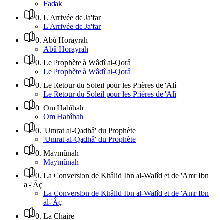
Fadak
0
.
L'Arrivée de Ja'far
L'Arrivée de Ja'far
0
.
Abû Horayrah
Abû Horayrah
0
.
Le Prophète à Wâdî al-Qorâ
Le Prophète à Wâdî al-Qorâ
0
.
Le Retour du Soleil pour les Prières de 'Alî
Le Retour du Soleil pour les Prières de 'Alî
0
.
Om Habîbah
Om Habîbah
0
.
'Umrat al-Qadhâ' du Prophète
'Umrat al-Qadhâ' du Prophète
0
.
Maymûnah
Maymûnah
0
.
La Conversion de Khâlid Ibn al-Walîd et de 'Amr Ibn
al-'Âç
La Conversion de Khâlid Ibn al-Walîd et de 'Amr Ibn
al-'Âç
0
.
La Chaire