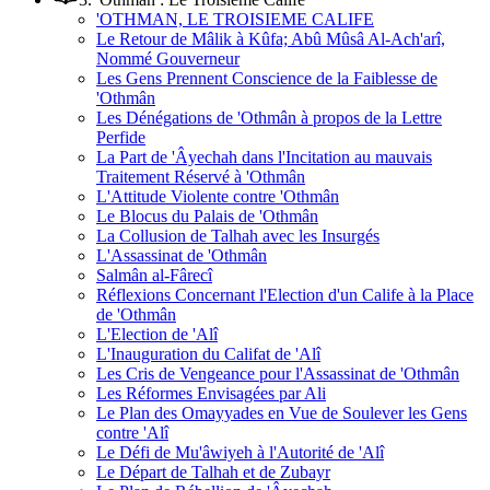
'OTHMAN, LE TROISIEME CALIFE
Le Retour de Mâlik à Kûfa; Abû Mûsâ Al-Ach'arî,
Nommé Gouverneur
Les Gens Prennent Conscience de la Faiblesse de
'Othmân
Les Dénégations de 'Othmân à propos de la Lettre
Perfide
La Part de 'Âyechah dans l'Incitation au mauvais
Traitement Réservé à 'Othmân
L'Attitude Violente contre 'Othmân
Le Blocus du Palais de 'Othmân
La Collusion de Talhah avec les Insurgés
L'Assassinat de 'Othmân
Salmân al-Fârecî
Réflexions Concernant l'Election d'un Calife à la Place
de 'Othmân
L'Election de 'Alî
L'Inauguration du Califat de 'Alî
Les Cris de Vengeance pour l'Assassinat de 'Othmân
Les Réformes Envisagées par Ali
Le Plan des Omayyades en Vue de Soulever les Gens
contre 'Alî
Le Défi de Mu'âwiyeh à l'Autorité de 'Alî
Le Départ de Talhah et de Zubayr