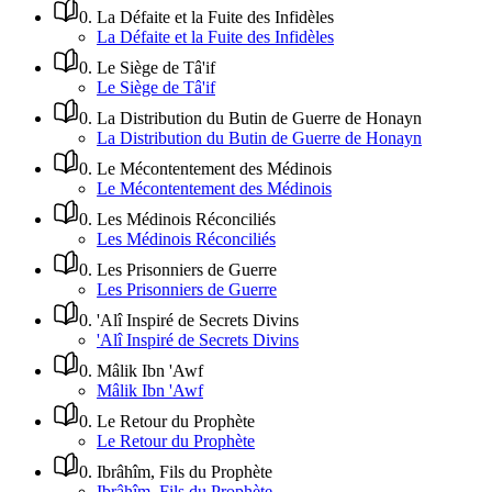
0
.
La Défaite et la Fuite des Infidèles
La Défaite et la Fuite des Infidèles
0
.
Le Siège de Tâ'if
Le Siège de Tâ'if
0
.
La Distribution du Butin de Guerre de Honayn
La Distribution du Butin de Guerre de Honayn
0
.
Le Mécontentement des Médinois
Le Mécontentement des Médinois
0
.
Les Médinois Réconciliés
Les Médinois Réconciliés
0
.
Les Prisonniers de Guerre
Les Prisonniers de Guerre
0
.
'Alî Inspiré de Secrets Divins
'Alî Inspiré de Secrets Divins
0
.
Mâlik Ibn 'Awf
Mâlik Ibn 'Awf
0
.
Le Retour du Prophète
Le Retour du Prophète
0
.
Ibrâhîm, Fils du Prophète
Ibrâhîm, Fils du Prophète