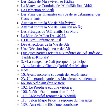
Les Raids de Mu'âwiyeh au Hidjâz
La Mauvaise Conduite de 'Abdullâh Ibn 'Abbâs
La Défection de 'Aqîl
Les Plans des Khârijites en vue de se débarrasser des
Gouvernants
Attentat contre la Vie de Mu'âwiyeh
Attentat contre la Vie de 'Amr Ibn al-'Âç
Les Présages de 'Alî relatifs à sa Mort
La Mort de 'Alî en l'An 40 H.
L'Oeuvre Littéraire de 'Alî
Des Anecdotes de la Vie de 'Alî
Une Décision Ingénieuse de 'Alî
Quelques hadiths relatifs aux mérites de 'Alî, tirés de "
Târîkh al-Kholafa' "
3. «La vengeance était presque un principe
13. a- Les deux Cheikh (Bokhârî et Muslim)
Note:
16. Ayant encore le souvenir de l'expérience
23. Une grande partie des Musulmans soutiennent
66. Ibn Abî Sarh était le frère
102. Le Prophète eut une vision à
106. Na'thal était le nom d'un Juif à
110. Al-Mas'ûdî reproche à 'Abdullâ
113. Selon Major Price, la réponse du messager
139. 'Amr était le fils d'une courtisane