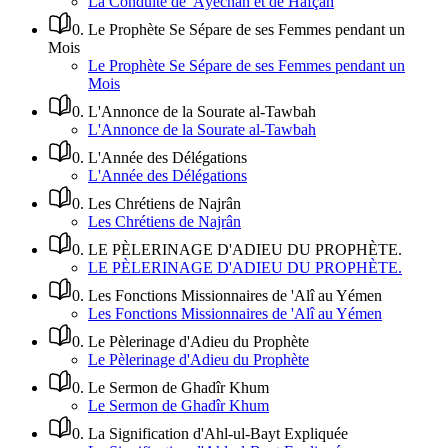
La Conduite de 'Âyechah et de Hafçah
0
.
Le Prophète Se Sépare de ses Femmes pendant un
Mois
Le Prophète Se Sépare de ses Femmes pendant un
Mois
0
.
L'Annonce de la Sourate al-Tawbah
L'Annonce de la Sourate al-Tawbah
0
.
L'Année des Délégations
L'Année des Délégations
0
.
Les Chrétiens de Najrân
Les Chrétiens de Najrân
0
.
LE PÈLERINAGE D'ADIEU DU PROPHÈTE.
LE PÈLERINAGE D'ADIEU DU PROPHÈTE.
0
.
Les Fonctions Missionnaires de 'Alî au Yémen
Les Fonctions Missionnaires de 'Alî au Yémen
0
.
Le Pèlerinage d'Adieu du Prophète
Le Pèlerinage d'Adieu du Prophète
0
.
Le Sermon de Ghadîr Khum
Le Sermon de Ghadîr Khum
0
.
La Signification d'Ahl-ul-Bayt Expliquée