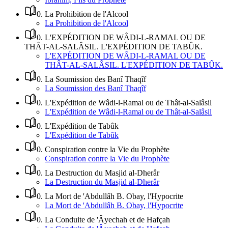
0
.
La Prohibition de l'Alcool
La Prohibition de l'Alcool
0
.
L'EXPÉDITION DE WÂDI-L-RAMAL OU DE
THÂT-AL-SALÂSIL. L'EXPÉDITION DE TABÛK.
L'EXPÉDITION DE WÂDI-L-RAMAL OU DE
THÂT-AL-SALÂSIL. L'EXPÉDITION DE TABÛK.
0
.
La Soumission des Banî Thaqîf
La Soumission des Banî Thaqîf
0
.
L'Expédition de Wâdi-l-Ramal ou de Thât-al-Salâsil
L'Expédition de Wâdi-l-Ramal ou de Thât-al-Salâsil
0
.
L'Expédition de Tabûk
L'Expédition de Tabûk
0
.
Conspiration contre la Vie du Prophète
Conspiration contre la Vie du Prophète
0
.
La Destruction du Masjid al-Dherâr
La Destruction du Masjid al-Dherâr
0
.
La Mort de 'Abdullâh B. Obay, l'Hypocrite
La Mort de 'Abdullâh B. Obay, l'Hypocrite
0
.
La Conduite de 'Âyechah et de Hafçah