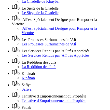
La Citadelle de Khaybar
0
.
Le Siège de la Citadelle
Le Siège de la Citadelle
0
.
'Alî est Spécialement Désigné pour Remporter la
Victoire
'Alî est Spécialement Désigné pour Remporter la
Victoire
0
.
Les Prouesses Surhumaines de 'Alî
Les Prouesses Surhumaines de 'Alî
0
.
Les Services Rendus par 'Alî très Appréciés
Les Services Rendus par 'Alî très Appréciés
0
.
La Reddition des Juifs
La Reddition des Juifs
0
.
Kinânah
Kinânah
0
.
Safiya
Safiya
0
.
Tentative d'Empoisonnement du Prophète
Tentative d'Empoisonnement du Prophète
0
.
Fadak