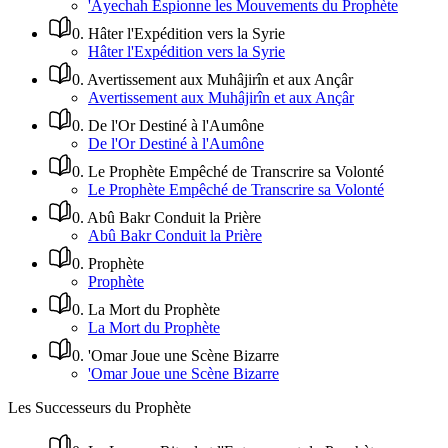
'Âyechah Espionne les Mouvements du Prophète
0
.
Hâter l'Expédition vers la Syrie
Hâter l'Expédition vers la Syrie
0
.
Avertissement aux Muhâjirîn et aux Ançâr
Avertissement aux Muhâjirîn et aux Ançâr
0
.
De l'Or Destiné à l'Aumône
De l'Or Destiné à l'Aumône
0
.
Le Prophète Empêché de Transcrire sa Volonté
Le Prophète Empêché de Transcrire sa Volonté
0
.
Abû Bakr Conduit la Prière
Abû Bakr Conduit la Prière
0
.
Prophète
Prophète
0
.
La Mort du Prophète
La Mort du Prophète
0
.
'Omar Joue une Scène Bizarre
'Omar Joue une Scène Bizarre
Les Successeurs du Prophète