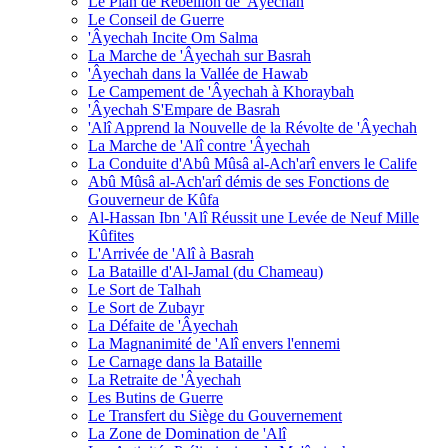
Le Plan de Rébellion de 'Âyechah
Le Conseil de Guerre
'Âyechah Incite Om Salma
La Marche de 'Âyechah sur Basrah
'Âyechah dans la Vallée de Hawab
Le Campement de 'Âyechah à Khoraybah
'Âyechah S'Empare de Basrah
'Alî Apprend la Nouvelle de la Révolte de 'Âyechah
La Marche de 'Alî contre 'Âyechah
La Conduite d'Abû Mûsâ al-Ach'arî envers le Calife
Abû Mûsâ al-Ach'arî démis de ses Fonctions de
Gouverneur de Kûfa
Al-Hassan Ibn 'Alî Réussit une Levée de Neuf Mille
Kûfites
L'Arrivée de 'Alî à Basrah
La Bataille d'Al-Jamal (du Chameau)
Le Sort de Talhah
Le Sort de Zubayr
La Défaite de 'Âyechah
La Magnanimité de 'Alî envers l'ennemi
Le Carnage dans la Bataille
La Retraite de 'Âyechah
Les Butins de Guerre
Le Transfert du Siège du Gouvernement
La Zone de Domination de 'Alî