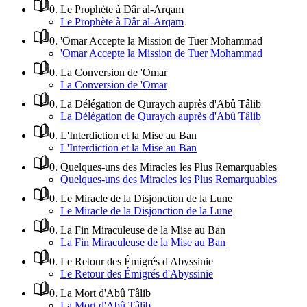
0
.
Le Prophète à Dâr al-Arqam
Le Prophète à Dâr al-Arqam
0
.
'Omar Accepte la Mission de Tuer Mohammad
'Omar Accepte la Mission de Tuer Mohammad
0
.
La Conversion de 'Omar
La Conversion de 'Omar
0
.
La Délégation de Quraych auprès d'Abû Tâlib
La Délégation de Quraych auprès d'Abû Tâlib
0
.
L'Interdiction et la Mise au Ban
L'Interdiction et la Mise au Ban
0
.
Quelques-uns des Miracles les Plus Remarquables
Quelques-uns des Miracles les Plus Remarquables
0
.
Le Miracle de la Disjonction de la Lune
Le Miracle de la Disjonction de la Lune
0
.
La Fin Miraculeuse de la Mise au Ban
La Fin Miraculeuse de la Mise au Ban
0
.
Le Retour des Émigrés d'Abyssinie
Le Retour des Émigrés d'Abyssinie
0
.
La Mort d'Abû Tâlib
La Mort d'Abû Tâlib