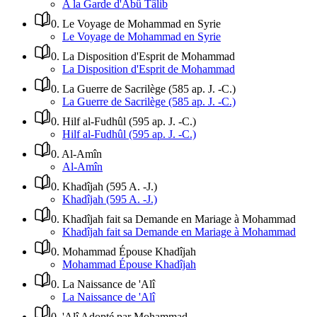
A la Garde d'Abû Tâlib
0
.
Le Voyage de Mohammad en Syrie
Le Voyage de Mohammad en Syrie
0
.
La Disposition d'Esprit de Mohammad
La Disposition d'Esprit de Mohammad
0
.
La Guerre de Sacrilège (585 ap. J. -C.)
La Guerre de Sacrilège (585 ap. J. -C.)
0
.
Hilf al-Fudhûl (595 ap. J. -C.)
Hilf al-Fudhûl (595 ap. J. -C.)
0
.
Al-Amîn
Al-Amîn
0
.
Khadîjah (595 A. -J.)
Khadîjah (595 A. -J.)
0
.
Khadîjah fait sa Demande en Mariage à Mohammad
Khadîjah fait sa Demande en Mariage à Mohammad
0
.
Mohammad Épouse Khadîjah
Mohammad Épouse Khadîjah
0
.
La Naissance de 'Alî
La Naissance de 'Alî
0
.
'Alî Adopté par Mohammad