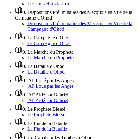
Les Juifs Hors-la-Loi
0
.
Dispositions Préliminaires des Mecquois en Vue de la
Campagne d'Ohod
Dispositions Préliminaires des Mecquois en Vue de la
Campagne d'Ohod
0
.
La Campagne d'Ohod
La Campagne d'Ohod
0
.
La Marche du Prophète
La Marche du Prophète
0
.
La Bataille d'Ohod
La Bataille d'Ohod
0
.
'Alî Loué par les Anges
'Alî Loué par les Anges
0
.
'Alî Aidé par Gabriel
'Alî Aidé par Gabriel
0
.
Le Prophète Blessé
Le Prophète Blessé
0
.
La Fin de la Bataille
La Fin de la Bataille
0
.
Un Canal sur les Tombes à Ohod