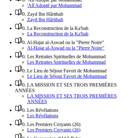
'Alî Adopté par Mohammad
0
.
Zayd Ibn Hârithah
Zayd Ibn Hârithah
0
.
La Reconstruction de la Ka'bah
La Reconstruction de la Ka'bah
0
.
Al-Hajar al-Aswad ou la "Pierre Noire"
Al-Hajar al-Aswad ou la "Pierre Noire"
0
.
Les Retraites Spirituelles de Mohammad
Les Retraites Spirituelles de Mohammad
0
.
Le Lieu de Séjour Favori de Mohammad
Le Lieu de Séjour Favori de Mohammad
0
.
LA MISSION ET SES TROIS PREMIÈRES
ANNÉES
LA MISSION ET SES TROIS PREMIÈRES
ANNÉES
0
.
Les Révélations
Les Révélations
0
.
Les Premiers Croyants (26)
Les Premiers Croyants (26)