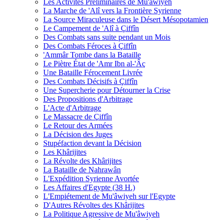
Les Activités Préliminaires de Mu'âwiyeh
La Marche de 'Alî vers la Frontière Syrienne
La Source Miraculeuse dans le Désert Mésopotamien
Le Campement de 'Alî à Çiffîn
Des Combats sans suite pendant un Mois
Des Combats Féroces à Çiffîn
'Ammâr Tombe dans la Bataille
Le Piètre État de 'Amr Ibn al-'Âç
Une Bataille Férocement Livrée
Des Combats Décisifs à Çiffîn
Une Supercherie pour Détourner la Crise
Des Propositions d'Arbitrage
L'Acte d'Arbitrage
Le Massacre de Çiffîn
Le Retour des Armées
La Décision des Juges
Stupéfaction devant la Décision
Les Khârijites
La Révolte des Khârijites
La Bataille de Nahrawân
L'Expédition Syrienne Avortée
Les Affaires d'Egypte (38 H.)
L'Empiétement de Mu'âwiyeh sur l'Egypte
D'Autres Révoltes des Khârijites
La Politique Agressive de Mu'âwiyeh