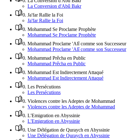
0
.
La Conversion d'Abû Bakr
La Conversion d'Abû Bakr
0
.
Ja'far Rallie la Foi
Ja'far Rallie la Foi
0
.
Mohammad Se Proclame Prophète
Mohammad Se Proclame Prophète
0
.
Mohammad Proclame 'Alî comme son Successeur
Mohammad Proclame 'Alî comme son Successeur
0
.
Mohammad Prêcha en Public
Mohammad Prêcha en Public
0
.
Mohammad Est Indirectement Attaqué
Mohammad Est Indirectement Attaqué
0
.
Les Persécutions
Les Persécutions
0
.
Violences contre les Adeptes de Mohammad
Violences contre les Adeptes de Mohammad
0
.
L'Emigration en Abyssinie
L'Emigration en Abyssinie
0
.
Une Délégation de Quraych en Abyssinie
Une Délégation de Quraych en Abyssinie