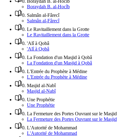
0
.
Boraydah B. al-Hocîb
Boraydah B. al-Hocîb
0
.
Salmân al-Fârecî
Salmân al-Fârecî
0
.
Le Ravitaillement dans la Grotte
Le Ravitaillement dans la Grotte
0
.
'Alî à Qobâ
'Alî à Qobâ
0
.
La Fondation d'un Masjid à Qobâ
La Fondation d'un Masjid à Qobâ
0
.
L'Entrée du Prophète à Médine
L'Entrée du Prophète à Médine
0
.
Masjid al-Nabî
Masjid al-Nabî
0
.
Une Prophétie
Une Prophétie
0
.
La Fermeture des Portes Ouvrant sur le Masjid
La Fermeture des Portes Ouvrant sur le Masjid
0
.
L'Autorité de Mohammad
L'Autorité de Mohammad