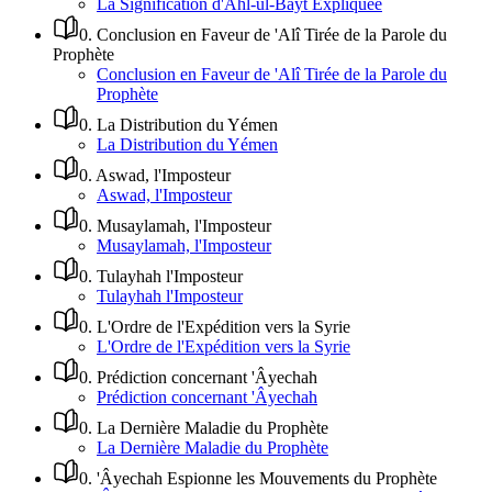
La Signification d'Ahl-ul-Bayt Expliquée
0
.
Conclusion en Faveur de 'Alî Tirée de la Parole du
Prophète
Conclusion en Faveur de 'Alî Tirée de la Parole du
Prophète
0
.
La Distribution du Yémen
La Distribution du Yémen
0
.
Aswad, l'Imposteur
Aswad, l'Imposteur
0
.
Musaylamah, l'Imposteur
Musaylamah, l'Imposteur
0
.
Tulayhah l'Imposteur
Tulayhah l'Imposteur
0
.
L'Ordre de l'Expédition vers la Syrie
L'Ordre de l'Expédition vers la Syrie
0
.
Prédiction concernant 'Âyechah
Prédiction concernant 'Âyechah
0
.
La Dernière Maladie du Prophète
La Dernière Maladie du Prophète
0
.
'Âyechah Espionne les Mouvements du Prophète