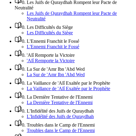
0
.
Les Juifs de Quraydhah Rompent leur Pacte de
Neutralité
Les Juifs de Quraydhah Rompent leur Pacte de
Neutralité
0
.
Les Difficultés du Siège
Les Difficultés du Siège
0
.
L'Ennemi Franchit le Fossé
L'Ennemi Franchit le Fossé
0
.
'Alî Remporte la Victoire
'Alî Remporte la Victoire
0
.
La Sur de 'Amr Ibn 'Abd Wed
La Sur de 'Amr Ibn 'Abd Wed
0
.
La Vaillance de 'Alî Exaltée par le Prophète
La Vaillance de 'Alî Exaltée par le Prophète
0
.
La Dernière Tentative de l'Ennemi
La Dernière Tentative de l'Ennemi
0
.
L'Infidélité des Juifs de Quraydhah
L'Infidélité des Juifs de Quraydhah
0
.
Troubles dans le Camp de l'Ennemi
Troubles dans le Camp de l'Ennemi