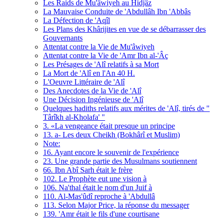
Les Raids de Mu'âwiyeh au Hidjâz
La Mauvaise Conduite de 'Abdullâh Ibn 'Abbâs
La Défection de 'Aqîl
Les Plans des Khârijites en vue de se débarrasser des
Gouvernants
Attentat contre la Vie de Mu'âwiyeh
Attentat contre la Vie de 'Amr Ibn al-'Âç
Les Présages de 'Alî relatifs à sa Mort
La Mort de 'Alî en l'An 40 H.
L'Oeuvre Littéraire de 'Alî
Des Anecdotes de la Vie de 'Alî
Une Décision Ingénieuse de 'Alî
Quelques hadiths relatifs aux mérites de 'Alî, tirés de "
Târîkh al-Kholafa' "
3. «La vengeance était presque un principe
13. a- Les deux Cheikh (Bokhârî et Muslim)
Note:
16. Ayant encore le souvenir de l'expérience
23. Une grande partie des Musulmans soutiennent
66. Ibn Abî Sarh était le frère
102. Le Prophète eut une vision à
106. Na'thal était le nom d'un Juif à
110. Al-Mas'ûdî reproche à 'Abdullâ
113. Selon Major Price, la réponse du messager
139. 'Amr était le fils d'une courtisane