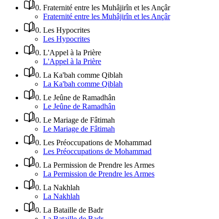
0
.
Fraternité entre les Muhâjirîn et les Ançâr
Fraternité entre les Muhâjirîn et les Ançâr
0
.
Les Hypocrites
Les Hypocrites
0
.
L'Appel à la Prière
L'Appel à la Prière
0
.
La Ka'bah comme Qiblah
La Ka'bah comme Qiblah
0
.
Le Jeûne de Ramadhân
Le Jeûne de Ramadhân
0
.
Le Mariage de Fâtimah
Le Mariage de Fâtimah
0
.
Les Préoccupations de Mohammad
Les Préoccupations de Mohammad
0
.
La Permission de Prendre les Armes
La Permission de Prendre les Armes
0
.
La Nakhlah
La Nakhlah
0
.
La Bataille de Badr
La Bataille de Badr