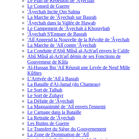
Le Plan de Rébellion de 'Âyechah
Le Conseil de Guerre
'Âyechah Incite Om Salma
La Marche de 'Âyechah sur Basrah
'Âyechah dans la Vallée de Hawab
Le Campement de 'Âyechah à Khoraybah
'Âyechah S'Empare de Basrah
'Alî Apprend la Nouvelle de la Révolte de 'Âyechah
La Marche de 'Alî contre 'Âyechah
La Conduite d'Abû Mûsâ al-Ach'arî envers le Calife
Abû Mûsâ al-Ach'arî démis de ses Fonctions de
Gouverneur de Kûfa
Al-Hassan Ibn 'Alî Réussit une Levée de Neuf Mille
Kûfites
L'Arrivée de 'Alî à Basrah
La Bataille d'Al-Jamal (du Chameau)
Le Sort de Talhah
Le Sort de Zubayr
La Défaite de 'Âyechah
La Magnanimité de 'Alî envers l'ennemi
Le Carnage dans la Bataille
La Retraite de 'Âyechah
Les Butins de Guerre
Le Transfert du Siège du Gouvernement
La Zone de Domination de 'Alî