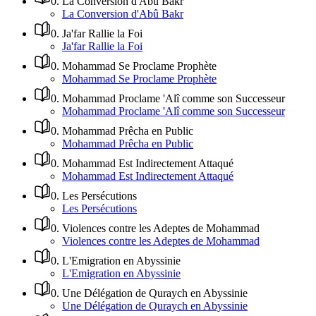
0
.
La Conversion d'Abû Bakr
La Conversion d'Abû Bakr
0
.
Ja'far Rallie la Foi
Ja'far Rallie la Foi
0
.
Mohammad Se Proclame Prophète
Mohammad Se Proclame Prophète
0
.
Mohammad Proclame 'Alî comme son Successeur
Mohammad Proclame 'Alî comme son Successeur
0
.
Mohammad Prêcha en Public
Mohammad Prêcha en Public
0
.
Mohammad Est Indirectement Attaqué
Mohammad Est Indirectement Attaqué
0
.
Les Persécutions
Les Persécutions
0
.
Violences contre les Adeptes de Mohammad
Violences contre les Adeptes de Mohammad
0
.
L'Emigration en Abyssinie
L'Emigration en Abyssinie
0
.
Une Délégation de Quraych en Abyssinie
Une Délégation de Quraych en Abyssinie