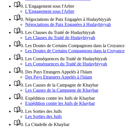
0
.
L'Engagement sous l'Arbre
L'Engagement sous l'Arbre
0
.
Négociations de Paix Engagées à Hudaybiyyah
Négociations de Paix Engagées à Hudaybiyyah
0
.
Les Clauses du Traité de Hudaybiyyah
Les Clauses du Traité de Hudaybiyyah
0
.
Les Doutes de Certains Compagnons dans la Croyance
Les Doutes de Certains Compagnons dans la Croyance
0
.
Les Conséquences du Traité de Hudaybiyyah
Les Conséquences du Traité de Hudaybiyyah
0
.
Des Pays Etrangers Appelés à l'Islam
Des Pays Etrangers Appelés à l'Islam
0
.
Les Causes de la Campagne de Khaybar
Les Causes de la Campagne de Khaybar
0
.
Expédition contre les Juifs de Khaybar
Expédition contre les Juifs de Khaybar
0
.
Les Sorties des Juifs
Les Sorties des Juifs
0
.
La Citadelle de Khaybar