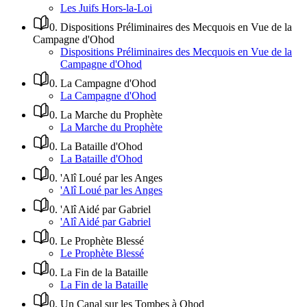
Les Juifs Hors-la-Loi
0
.
Dispositions Préliminaires des Mecquois en Vue de la
Campagne d'Ohod
Dispositions Préliminaires des Mecquois en Vue de la
Campagne d'Ohod
0
.
La Campagne d'Ohod
La Campagne d'Ohod
0
.
La Marche du Prophète
La Marche du Prophète
0
.
La Bataille d'Ohod
La Bataille d'Ohod
0
.
'Alî Loué par les Anges
'Alî Loué par les Anges
0
.
'Alî Aidé par Gabriel
'Alî Aidé par Gabriel
0
.
Le Prophète Blessé
Le Prophète Blessé
0
.
La Fin de la Bataille
La Fin de la Bataille
0
.
Un Canal sur les Tombes à Ohod