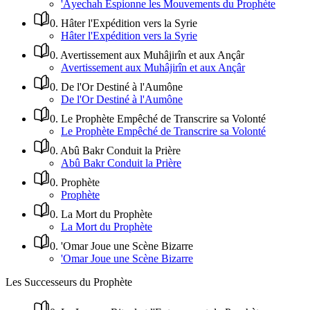
'Âyechah Espionne les Mouvements du Prophète
0
.
Hâter l'Expédition vers la Syrie
Hâter l'Expédition vers la Syrie
0
.
Avertissement aux Muhâjirîn et aux Ançâr
Avertissement aux Muhâjirîn et aux Ançâr
0
.
De l'Or Destiné à l'Aumône
De l'Or Destiné à l'Aumône
0
.
Le Prophète Empêché de Transcrire sa Volonté
Le Prophète Empêché de Transcrire sa Volonté
0
.
Abû Bakr Conduit la Prière
Abû Bakr Conduit la Prière
0
.
Prophète
Prophète
0
.
La Mort du Prophète
La Mort du Prophète
0
.
'Omar Joue une Scène Bizarre
'Omar Joue une Scène Bizarre
Les Successeurs du Prophète