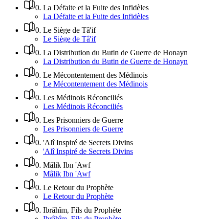
0
.
La Défaite et la Fuite des Infidèles
La Défaite et la Fuite des Infidèles
0
.
Le Siège de Tâ'if
Le Siège de Tâ'if
0
.
La Distribution du Butin de Guerre de Honayn
La Distribution du Butin de Guerre de Honayn
0
.
Le Mécontentement des Médinois
Le Mécontentement des Médinois
0
.
Les Médinois Réconciliés
Les Médinois Réconciliés
0
.
Les Prisonniers de Guerre
Les Prisonniers de Guerre
0
.
'Alî Inspiré de Secrets Divins
'Alî Inspiré de Secrets Divins
0
.
Mâlik Ibn 'Awf
Mâlik Ibn 'Awf
0
.
Le Retour du Prophète
Le Retour du Prophète
0
.
Ibrâhîm, Fils du Prophète
Ibrâhîm, Fils du Prophète