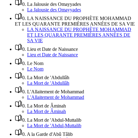
0
.
La Jalousie des Omayyades
La Jalousie des Omayyades
0
.
LA NAISSANCE DU PROPHÈTE MOHAMMAD
ET LES QUARANTE PREMIÈRES ANNÉES DE SA VIE
LA NAISSANCE DU PROPHÈTE MOHAMMAD
ET LES QUARANTE PREMIÈRES ANNÉES DE
SA VIE
0
.
Lieu et Date de Naissance
Lieu et Date de Naissance
0
.
Le Nom
Le Nom
0
.
La Mort de 'Abdullâh
La Mort de 'Abdullâh
0
.
L'Allaitement de Mohammad
L'Allaitement de Mohammad
0
.
La Mort de Âminah
La Mort de Âminah
0
.
La Mort de 'Abdul-Muttalib
La Mort de 'Abdul-Muttalib
0
.
A la Garde d'Abû Tâlib