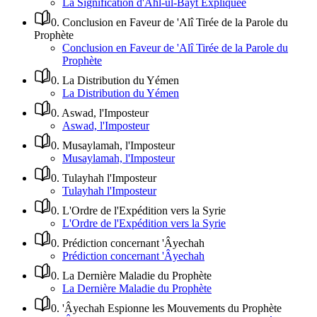
La Signification d'Ahl-ul-Bayt Expliquée
0
.
Conclusion en Faveur de 'Alî Tirée de la Parole du
Prophète
Conclusion en Faveur de 'Alî Tirée de la Parole du
Prophète
0
.
La Distribution du Yémen
La Distribution du Yémen
0
.
Aswad, l'Imposteur
Aswad, l'Imposteur
0
.
Musaylamah, l'Imposteur
Musaylamah, l'Imposteur
0
.
Tulayhah l'Imposteur
Tulayhah l'Imposteur
0
.
L'Ordre de l'Expédition vers la Syrie
L'Ordre de l'Expédition vers la Syrie
0
.
Prédiction concernant 'Âyechah
Prédiction concernant 'Âyechah
0
.
La Dernière Maladie du Prophète
La Dernière Maladie du Prophète
0
.
'Âyechah Espionne les Mouvements du Prophète