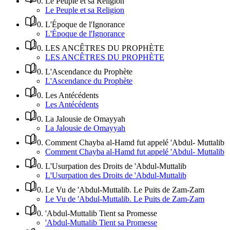
0
.
Le Peuple et sa Religion
Le Peuple et sa Religion
0
.
L'Époque de l'Ignorance
L'Époque de l'Ignorance
0
.
LES ANCÊTRES DU PROPHÈTE
LES ANCÊTRES DU PROPHÈTE
0
.
L'Ascendance du Prophète
L'Ascendance du Prophète
0
.
Les Antécédents
Les Antécédents
0
.
La Jalousie de Omayyah
La Jalousie de Omayyah
0
.
Comment Chayba al-Hamd fut appelé 'Abdul- Muttalib
Comment Chayba al-Hamd fut appelé 'Abdul- Muttalib
0
.
L'Usurpation des Droits de 'Abdul-Muttalib
L'Usurpation des Droits de 'Abdul-Muttalib
0
.
Le Vu de 'Abdul-Muttalib. Le Puits de Zam-Zam
Le Vu de 'Abdul-Muttalib. Le Puits de Zam-Zam
0
.
'Abdul-Muttalib Tient sa Promesse
'Abdul-Muttalib Tient sa Promesse