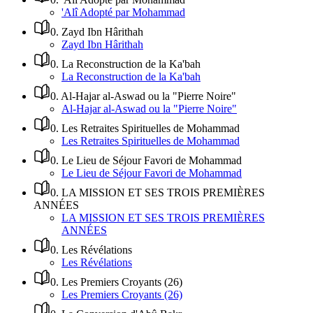
'Alî Adopté par Mohammad
0
.
Zayd Ibn Hârithah
Zayd Ibn Hârithah
0
.
La Reconstruction de la Ka'bah
La Reconstruction de la Ka'bah
0
.
Al-Hajar al-Aswad ou la "Pierre Noire"
Al-Hajar al-Aswad ou la "Pierre Noire"
0
.
Les Retraites Spirituelles de Mohammad
Les Retraites Spirituelles de Mohammad
0
.
Le Lieu de Séjour Favori de Mohammad
Le Lieu de Séjour Favori de Mohammad
0
.
LA MISSION ET SES TROIS PREMIÈRES
ANNÉES
LA MISSION ET SES TROIS PREMIÈRES
ANNÉES
0
.
Les Révélations
Les Révélations
0
.
Les Premiers Croyants (26)
Les Premiers Croyants (26)