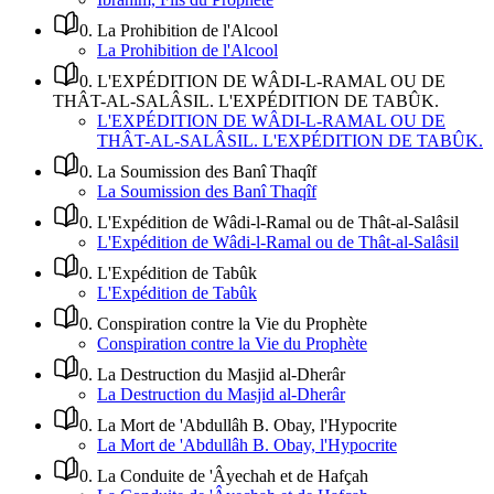
0
.
La Prohibition de l'Alcool
La Prohibition de l'Alcool
0
.
L'EXPÉDITION DE WÂDI-L-RAMAL OU DE
THÂT-AL-SALÂSIL. L'EXPÉDITION DE TABÛK.
L'EXPÉDITION DE WÂDI-L-RAMAL OU DE
THÂT-AL-SALÂSIL. L'EXPÉDITION DE TABÛK.
0
.
La Soumission des Banî Thaqîf
La Soumission des Banî Thaqîf
0
.
L'Expédition de Wâdi-l-Ramal ou de Thât-al-Salâsil
L'Expédition de Wâdi-l-Ramal ou de Thât-al-Salâsil
0
.
L'Expédition de Tabûk
L'Expédition de Tabûk
0
.
Conspiration contre la Vie du Prophète
Conspiration contre la Vie du Prophète
0
.
La Destruction du Masjid al-Dherâr
La Destruction du Masjid al-Dherâr
0
.
La Mort de 'Abdullâh B. Obay, l'Hypocrite
La Mort de 'Abdullâh B. Obay, l'Hypocrite
0
.
La Conduite de 'Âyechah et de Hafçah