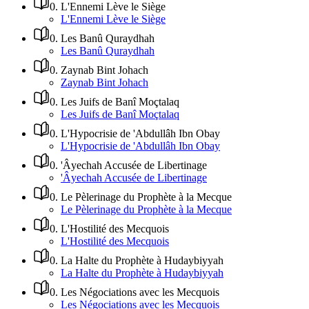
0
.
L'Ennemi Lève le Siège
L'Ennemi Lève le Siège
0
.
Les Banû Quraydhah
Les Banû Quraydhah
0
.
Zaynab Bint Johach
Zaynab Bint Johach
0
.
Les Juifs de Banî Moçtalaq
Les Juifs de Banî Moçtalaq
0
.
L'Hypocrisie de 'Abdullâh Ibn Obay
L'Hypocrisie de 'Abdullâh Ibn Obay
0
.
'Âyechah Accusée de Libertinage
'Âyechah Accusée de Libertinage
0
.
Le Pèlerinage du Prophète à la Mecque
Le Pèlerinage du Prophète à la Mecque
0
.
L'Hostilité des Mecquois
L'Hostilité des Mecquois
0
.
La Halte du Prophète à Hudaybiyyah
La Halte du Prophète à Hudaybiyyah
0
.
Les Négociations avec les Mecquois
Les Négociations avec les Mecquois