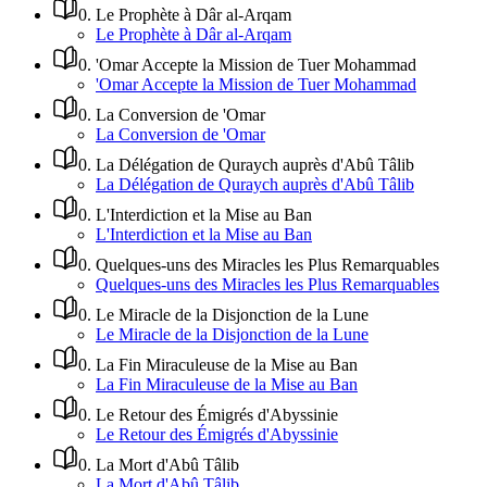
0
.
Le Prophète à Dâr al-Arqam
Le Prophète à Dâr al-Arqam
0
.
'Omar Accepte la Mission de Tuer Mohammad
'Omar Accepte la Mission de Tuer Mohammad
0
.
La Conversion de 'Omar
La Conversion de 'Omar
0
.
La Délégation de Quraych auprès d'Abû Tâlib
La Délégation de Quraych auprès d'Abû Tâlib
0
.
L'Interdiction et la Mise au Ban
L'Interdiction et la Mise au Ban
0
.
Quelques-uns des Miracles les Plus Remarquables
Quelques-uns des Miracles les Plus Remarquables
0
.
Le Miracle de la Disjonction de la Lune
Le Miracle de la Disjonction de la Lune
0
.
La Fin Miraculeuse de la Mise au Ban
La Fin Miraculeuse de la Mise au Ban
0
.
Le Retour des Émigrés d'Abyssinie
Le Retour des Émigrés d'Abyssinie
0
.
La Mort d'Abû Tâlib
La Mort d'Abû Tâlib