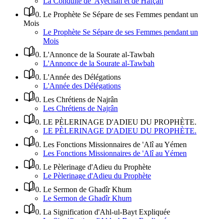
La Conduite de 'Âyechah et de Hafçah
0
.
Le Prophète Se Sépare de ses Femmes pendant un
Mois
Le Prophète Se Sépare de ses Femmes pendant un
Mois
0
.
L'Annonce de la Sourate al-Tawbah
L'Annonce de la Sourate al-Tawbah
0
.
L'Année des Délégations
L'Année des Délégations
0
.
Les Chrétiens de Najrân
Les Chrétiens de Najrân
0
.
LE PÈLERINAGE D'ADIEU DU PROPHÈTE.
LE PÈLERINAGE D'ADIEU DU PROPHÈTE.
0
.
Les Fonctions Missionnaires de 'Alî au Yémen
Les Fonctions Missionnaires de 'Alî au Yémen
0
.
Le Pèlerinage d'Adieu du Prophète
Le Pèlerinage d'Adieu du Prophète
0
.
Le Sermon de Ghadîr Khum
Le Sermon de Ghadîr Khum
0
.
La Signification d'Ahl-ul-Bayt Expliquée