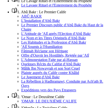
0
.
Le Lavage Rituel et l'Enterrement du Prophète
Le Lavage Rituel et l'Enterrement du Prophète
1
.
Abû Bakr : Le Premier Calife
ABÛ BAKR
L'Installation d'Abû Bakr
Le Premier Discours public d'Abû Bakr du Haut de la
Chaire
L'Attitude de 'Alî après l'Election d'Abû Bakr
Le Nom et les Titres Originels d'Abû Bakr
Les Habitudes et la Profession d'Abû Bakr
'Alî Soumis à l'Humiliation
Fâtimah Réclame son Héritage
Offre d'Ouvrir les Hostilités, Rejetée par 'Alî
L'Admonestation Faite par al-Hassan
Quelques Récits du Califat d'Abû Bakr
Mâlik Ibn Nowayrah et son Sort Cruel
Plainte auprès du Calife contre Khâlid
Le Jugement d'Abû Bakr
La Rébellion à Hadhramawt, Conduite par Ach'ath B.
Qays
Expéditions vers des Pays Etrangers
2
.
'Omar : Le Deuxième Calife
'OMAR, LE DEUXIÈME CALIFE
3
.
'Othmân : Le Troisième Calife