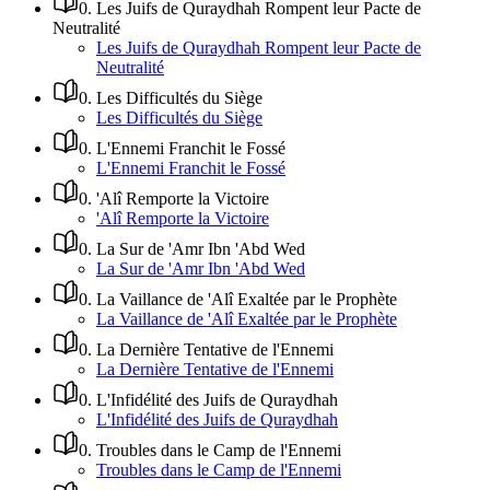
0
.
Les Juifs de Quraydhah Rompent leur Pacte de
Neutralité
Les Juifs de Quraydhah Rompent leur Pacte de
Neutralité
0
.
Les Difficultés du Siège
Les Difficultés du Siège
0
.
L'Ennemi Franchit le Fossé
L'Ennemi Franchit le Fossé
0
.
'Alî Remporte la Victoire
'Alî Remporte la Victoire
0
.
La Sur de 'Amr Ibn 'Abd Wed
La Sur de 'Amr Ibn 'Abd Wed
0
.
La Vaillance de 'Alî Exaltée par le Prophète
La Vaillance de 'Alî Exaltée par le Prophète
0
.
La Dernière Tentative de l'Ennemi
La Dernière Tentative de l'Ennemi
0
.
L'Infidélité des Juifs de Quraydhah
L'Infidélité des Juifs de Quraydhah
0
.
Troubles dans le Camp de l'Ennemi
Troubles dans le Camp de l'Ennemi