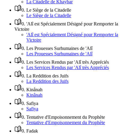
La Citadelle de Khaybar
0
.
Le Siège de la Citadelle
Le Siège de la Citadelle
0
.
'Alî est Spécialement Désigné pour Remporter la
Victoire
'Alî est Spécialement Désigné pour Remporter la
Victoire
0
.
Les Prouesses Surhumaines de 'Alî
Les Prouesses Surhumaines de 'Alî
0
.
Les Services Rendus par 'Alî très Appréciés
Les Services Rendus par 'Alî très Appréciés
0
.
La Reddition des Juifs
La Reddition des Juifs
0
.
Kinânah
Kinânah
0
.
Safiya
Safiya
0
.
Tentative d'Empoisonnement du Prophète
Tentative d'Empoisonnement du Prophète
0
.
Fadak