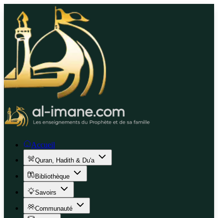
Accueil
Quran, Hadith & Du'a
Bibliothèque
Savoirs
Communauté