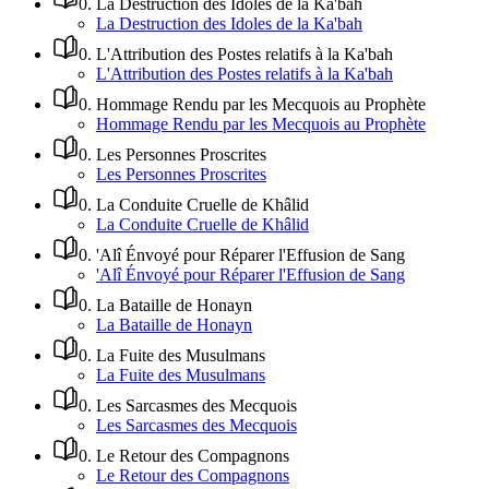
0
.
La Destruction des Idoles de la Ka'bah
La Destruction des Idoles de la Ka'bah
0
.
L'Attribution des Postes relatifs à la Ka'bah
L'Attribution des Postes relatifs à la Ka'bah
0
.
Hommage Rendu par les Mecquois au Prophète
Hommage Rendu par les Mecquois au Prophète
0
.
Les Personnes Proscrites
Les Personnes Proscrites
0
.
La Conduite Cruelle de Khâlid
La Conduite Cruelle de Khâlid
0
.
'Alî Énvoyé pour Réparer l'Effusion de Sang
'Alî Énvoyé pour Réparer l'Effusion de Sang
0
.
La Bataille de Honayn
La Bataille de Honayn
0
.
La Fuite des Musulmans
La Fuite des Musulmans
0
.
Les Sarcasmes des Mecquois
Les Sarcasmes des Mecquois
0
.
Le Retour des Compagnons
Le Retour des Compagnons