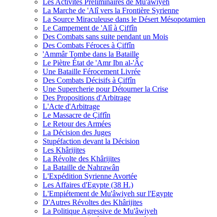
Les Activités Préliminaires de Mu'âwiyeh
La Marche de 'Alî vers la Frontière Syrienne
La Source Miraculeuse dans le Désert Mésopotamien
Le Campement de 'Alî à Çiffîn
Des Combats sans suite pendant un Mois
Des Combats Féroces à Çiffîn
'Ammâr Tombe dans la Bataille
Le Piètre État de 'Amr Ibn al-'Âç
Une Bataille Férocement Livrée
Des Combats Décisifs à Çiffîn
Une Supercherie pour Détourner la Crise
Des Propositions d'Arbitrage
L'Acte d'Arbitrage
Le Massacre de Çiffîn
Le Retour des Armées
La Décision des Juges
Stupéfaction devant la Décision
Les Khârijites
La Révolte des Khârijites
La Bataille de Nahrawân
L'Expédition Syrienne Avortée
Les Affaires d'Egypte (38 H.)
L'Empiétement de Mu'âwiyeh sur l'Egypte
D'Autres Révoltes des Khârijites
La Politique Agressive de Mu'âwiyeh