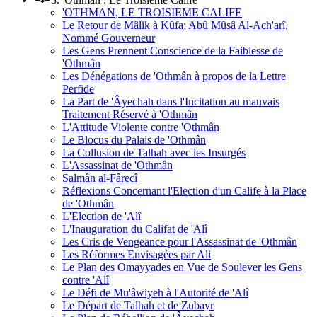
'OTHMAN, LE TROISIEME CALIFE
Le Retour de Mâlik à Kûfa; Abû Mûsâ Al-Ach'arî,
Nommé Gouverneur
Les Gens Prennent Conscience de la Faiblesse de
'Othmân
Les Dénégations de 'Othmân à propos de la Lettre
Perfide
La Part de 'Âyechah dans l'Incitation au mauvais
Traitement Réservé à 'Othmân
L'Attitude Violente contre 'Othmân
Le Blocus du Palais de 'Othmân
La Collusion de Talhah avec les Insurgés
L'Assassinat de 'Othmân
Salmân al-Fârecî
Réflexions Concernant l'Election d'un Calife à la Place
de 'Othmân
L'Election de 'Alî
L'Inauguration du Califat de 'Alî
Les Cris de Vengeance pour l'Assassinat de 'Othmân
Les Réformes Envisagées par Ali
Le Plan des Omayyades en Vue de Soulever les Gens
contre 'Alî
Le Défi de Mu'âwiyeh à l'Autorité de 'Alî
Le Départ de Talhah et de Zubayr