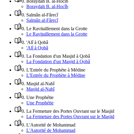
0
.
Boraydah B. al-Hocîb
Boraydah B. al-Hocîb
0
.
Salmân al-Fârecî
Salmân al-Fârecî
0
.
Le Ravitaillement dans la Grotte
Le Ravitaillement dans la Grotte
0
.
'Alî à Qobâ
'Alî à Qobâ
0
.
La Fondation d'un Masjid à Qobâ
La Fondation d'un Masjid à Qobâ
0
.
L'Entrée du Prophète à Médine
L'Entrée du Prophète à Médine
0
.
Masjid al-Nabî
Masjid al-Nabî
0
.
Une Prophétie
Une Prophétie
0
.
La Fermeture des Portes Ouvrant sur le Masjid
La Fermeture des Portes Ouvrant sur le Masjid
0
.
L'Autorité de Mohammad
L'Autorité de Mohammad