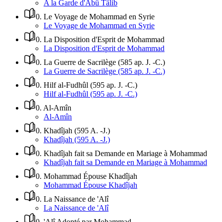
A la Garde d'Abû Tâlib
0
.
Le Voyage de Mohammad en Syrie
Le Voyage de Mohammad en Syrie
0
.
La Disposition d'Esprit de Mohammad
La Disposition d'Esprit de Mohammad
0
.
La Guerre de Sacrilège (585 ap. J. -C.)
La Guerre de Sacrilège (585 ap. J. -C.)
0
.
Hilf al-Fudhûl (595 ap. J. -C.)
Hilf al-Fudhûl (595 ap. J. -C.)
0
.
Al-Amîn
Al-Amîn
0
.
Khadîjah (595 A. -J.)
Khadîjah (595 A. -J.)
0
.
Khadîjah fait sa Demande en Mariage à Mohammad
Khadîjah fait sa Demande en Mariage à Mohammad
0
.
Mohammad Épouse Khadîjah
Mohammad Épouse Khadîjah
0
.
La Naissance de 'Alî
La Naissance de 'Alî
0
.
'Alî Adopté par Mohammad