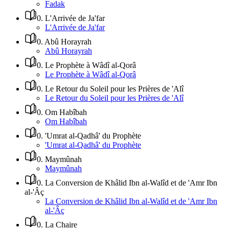
Fadak
0
.
L'Arrivée de Ja'far
L'Arrivée de Ja'far
0
.
Abû Horayrah
Abû Horayrah
0
.
Le Prophète à Wâdî al-Qorâ
Le Prophète à Wâdî al-Qorâ
0
.
Le Retour du Soleil pour les Prières de 'Alî
Le Retour du Soleil pour les Prières de 'Alî
0
.
Om Habîbah
Om Habîbah
0
.
'Umrat al-Qadhâ' du Prophète
'Umrat al-Qadhâ' du Prophète
0
.
Maymûnah
Maymûnah
0
.
La Conversion de Khâlid Ibn al-Walîd et de 'Amr Ibn
al-'Âç
La Conversion de Khâlid Ibn al-Walîd et de 'Amr Ibn
al-'Âç
0
.
La Chaire