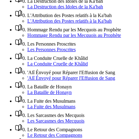
0
.
La Destruction des Idoles de la Ka'bah
La Destruction des Idoles de la Ka'bah
0
.
L'Attribution des Postes relatifs à la Ka'bah
L'Attribution des Postes relatifs à la Ka'bah
0
.
Hommage Rendu par les Mecquois au Prophète
Hommage Rendu par les Mecquois au Prophète
0
.
Les Personnes Proscrites
Les Personnes Proscrites
0
.
La Conduite Cruelle de Khâlid
La Conduite Cruelle de Khâlid
0
.
'Alî Énvoyé pour Réparer l'Effusion de Sang
'Alî Énvoyé pour Réparer l'Effusion de Sang
0
.
La Bataille de Honayn
La Bataille de Honayn
0
.
La Fuite des Musulmans
La Fuite des Musulmans
0
.
Les Sarcasmes des Mecquois
Les Sarcasmes des Mecquois
0
.
Le Retour des Compagnons
Le Retour des Compagnons