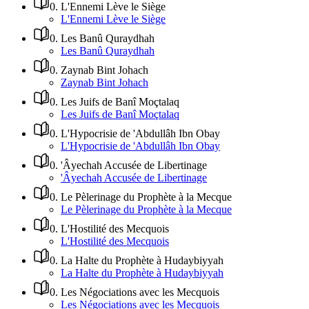
0
.
L'Ennemi Lève le Siège
L'Ennemi Lève le Siège
0
.
Les Banû Quraydhah
Les Banû Quraydhah
0
.
Zaynab Bint Johach
Zaynab Bint Johach
0
.
Les Juifs de Banî Moçtalaq
Les Juifs de Banî Moçtalaq
0
.
L'Hypocrisie de 'Abdullâh Ibn Obay
L'Hypocrisie de 'Abdullâh Ibn Obay
0
.
'Âyechah Accusée de Libertinage
'Âyechah Accusée de Libertinage
0
.
Le Pèlerinage du Prophète à la Mecque
Le Pèlerinage du Prophète à la Mecque
0
.
L'Hostilité des Mecquois
L'Hostilité des Mecquois
0
.
La Halte du Prophète à Hudaybiyyah
La Halte du Prophète à Hudaybiyyah
0
.
Les Négociations avec les Mecquois
Les Négociations avec les Mecquois