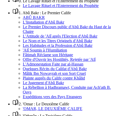
0
.
Le Lavage Rituel et l'Enterrement du Prophète
Le Lavage Rituel et l'Enterrement du Prophète
1
.
Abû Bakr : Le Premier Calife
ABÛ BAKR
L'Installation d'Abû Bakr
Le Premier Discours public d'Abû Bakr du Haut de la
Chaire
L'Attitude de 'Alî après l'Election d'Abû Bakr
Le Nom et les Titres Originels d'Abû Bakr
Les Habitudes et la Profession d'Abû Bakr
'Alî Soumis à l'Humiliation
Fâtimah Réclame son Héritage
Offre d'Ouvrir les Hostilités, Rejetée par 'Alî
L'Admonestation Faite par al-Hassan
Quelques Récits du Califat d'Abû Bakr
Mâlik Ibn Nowayrah et son Sort Cruel
Plainte auprès du Calife contre Khâlid
Le Jugement d'Abû Bakr
La Rébellion à Hadhramawt, Conduite par Ach'ath B.
Qays
Expéditions vers des Pays Etrangers
2
.
'Omar : Le Deuxième Calife
'OMAR, LE DEUXIÈME CALIFE
3
.
'Othmân : Le Troisième Calife