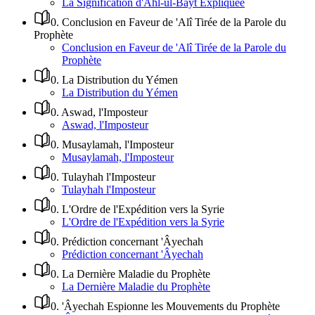
La Signification d'Ahl-ul-Bayt Expliquée
0
.
Conclusion en Faveur de 'Alî Tirée de la Parole du
Prophète
Conclusion en Faveur de 'Alî Tirée de la Parole du
Prophète
0
.
La Distribution du Yémen
La Distribution du Yémen
0
.
Aswad, l'Imposteur
Aswad, l'Imposteur
0
.
Musaylamah, l'Imposteur
Musaylamah, l'Imposteur
0
.
Tulayhah l'Imposteur
Tulayhah l'Imposteur
0
.
L'Ordre de l'Expédition vers la Syrie
L'Ordre de l'Expédition vers la Syrie
0
.
Prédiction concernant 'Âyechah
Prédiction concernant 'Âyechah
0
.
La Dernière Maladie du Prophète
La Dernière Maladie du Prophète
0
.
'Âyechah Espionne les Mouvements du Prophète