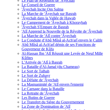
Le Plan de Rébellion de 'Âyechah
Le Conseil de Guerre
'Âyechah Incite Om Salma
La Marche de 'Âyechah sur Basrah
'Âyechah dans la Vallée de Hawab
Le Campement de 'Âyechah à Khoraybah
'Âyechah S'Empare de Basrah
'Alî Apprend la Nouvelle de la Révolte de 'Âyechah
La Marche de 'Alî contre 'Âyechah
La Conduite d'Abû Mûsâ al-Ach'arî envers le Calife
Abû Mûsâ al-Ach'arî démis de ses Fonctions de
Gouverneur de Kûfa
Al-Hassan Ibn 'Alî Réussit une Levée de Neuf Mille
Kûfites
L'Arrivée de 'Alî à Basrah
La Bataille d'Al-Jamal (du Chameau)
Le Sort de Talhah
Le Sort de Zubayr
La Défaite de 'Âyechah
La Magnanimité de 'Alî envers l'ennemi
Le Carnage dans la Bataille
La Retraite de 'Âyechah
Les Butins de Guerre
Le Transfert du Siège du Gouvernement
La Zone de Domination de 'Alî