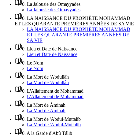
0
.
La Jalousie des Omayyades
La Jalousie des Omayyades
0
.
LA NAISSANCE DU PROPHÈTE MOHAMMAD
ET LES QUARANTE PREMIÈRES ANNÉES DE SA VIE
LA NAISSANCE DU PROPHÈTE MOHAMMAD
ET LES QUARANTE PREMIÈRES ANNÉES DE
SA VIE
0
.
Lieu et Date de Naissance
Lieu et Date de Naissance
0
.
Le Nom
Le Nom
0
.
La Mort de 'Abdullâh
La Mort de 'Abdullâh
0
.
L'Allaitement de Mohammad
L'Allaitement de Mohammad
0
.
La Mort de Âminah
La Mort de Âminah
0
.
La Mort de 'Abdul-Muttalib
La Mort de 'Abdul-Muttalib
0
.
A la Garde d'Abû Tâlib