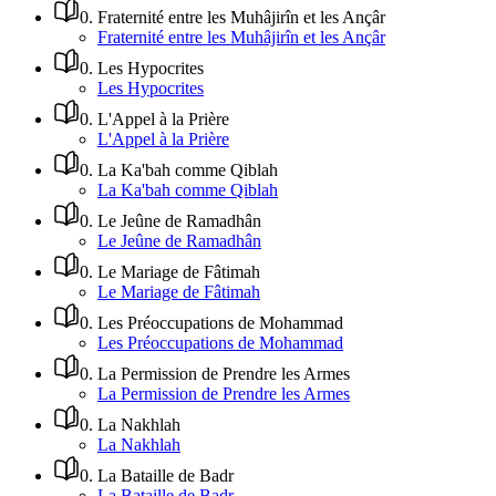
0
.
Fraternité entre les Muhâjirîn et les Ançâr
Fraternité entre les Muhâjirîn et les Ançâr
0
.
Les Hypocrites
Les Hypocrites
0
.
L'Appel à la Prière
L'Appel à la Prière
0
.
La Ka'bah comme Qiblah
La Ka'bah comme Qiblah
0
.
Le Jeûne de Ramadhân
Le Jeûne de Ramadhân
0
.
Le Mariage de Fâtimah
Le Mariage de Fâtimah
0
.
Les Préoccupations de Mohammad
Les Préoccupations de Mohammad
0
.
La Permission de Prendre les Armes
La Permission de Prendre les Armes
0
.
La Nakhlah
La Nakhlah
0
.
La Bataille de Badr
La Bataille de Badr