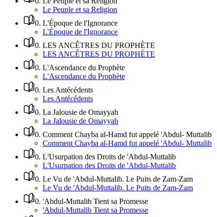
0
.
Le Peuple et sa Religion
Le Peuple et sa Religion
0
.
L'Époque de l'Ignorance
L'Époque de l'Ignorance
0
.
LES ANCÊTRES DU PROPHÈTE
LES ANCÊTRES DU PROPHÈTE
0
.
L'Ascendance du Prophète
L'Ascendance du Prophète
0
.
Les Antécédents
Les Antécédents
0
.
La Jalousie de Omayyah
La Jalousie de Omayyah
0
.
Comment Chayba al-Hamd fut appelé 'Abdul- Muttalib
Comment Chayba al-Hamd fut appelé 'Abdul- Muttalib
0
.
L'Usurpation des Droits de 'Abdul-Muttalib
L'Usurpation des Droits de 'Abdul-Muttalib
0
.
Le Vu de 'Abdul-Muttalib. Le Puits de Zam-Zam
Le Vu de 'Abdul-Muttalib. Le Puits de Zam-Zam
0
.
'Abdul-Muttalib Tient sa Promesse
'Abdul-Muttalib Tient sa Promesse