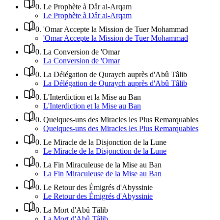
0
.
Le Prophète à Dâr al-Arqam
Le Prophète à Dâr al-Arqam
0
.
'Omar Accepte la Mission de Tuer Mohammad
'Omar Accepte la Mission de Tuer Mohammad
0
.
La Conversion de 'Omar
La Conversion de 'Omar
0
.
La Délégation de Quraych auprès d'Abû Tâlib
La Délégation de Quraych auprès d'Abû Tâlib
0
.
L'Interdiction et la Mise au Ban
L'Interdiction et la Mise au Ban
0
.
Quelques-uns des Miracles les Plus Remarquables
Quelques-uns des Miracles les Plus Remarquables
0
.
Le Miracle de la Disjonction de la Lune
Le Miracle de la Disjonction de la Lune
0
.
La Fin Miraculeuse de la Mise au Ban
La Fin Miraculeuse de la Mise au Ban
0
.
Le Retour des Émigrés d'Abyssinie
Le Retour des Émigrés d'Abyssinie
0
.
La Mort d'Abû Tâlib
La Mort d'Abû Tâlib