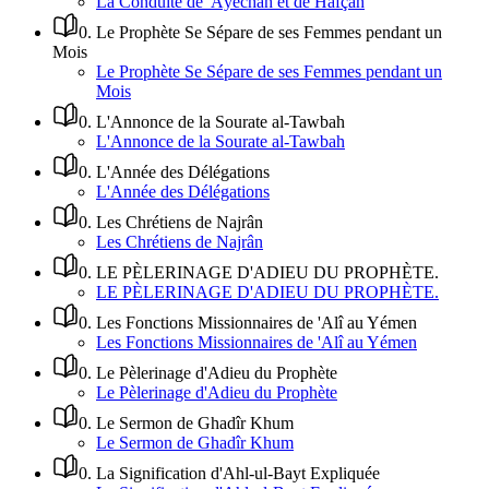
La Conduite de 'Âyechah et de Hafçah
0
.
Le Prophète Se Sépare de ses Femmes pendant un
Mois
Le Prophète Se Sépare de ses Femmes pendant un
Mois
0
.
L'Annonce de la Sourate al-Tawbah
L'Annonce de la Sourate al-Tawbah
0
.
L'Année des Délégations
L'Année des Délégations
0
.
Les Chrétiens de Najrân
Les Chrétiens de Najrân
0
.
LE PÈLERINAGE D'ADIEU DU PROPHÈTE.
LE PÈLERINAGE D'ADIEU DU PROPHÈTE.
0
.
Les Fonctions Missionnaires de 'Alî au Yémen
Les Fonctions Missionnaires de 'Alî au Yémen
0
.
Le Pèlerinage d'Adieu du Prophète
Le Pèlerinage d'Adieu du Prophète
0
.
Le Sermon de Ghadîr Khum
Le Sermon de Ghadîr Khum
0
.
La Signification d'Ahl-ul-Bayt Expliquée