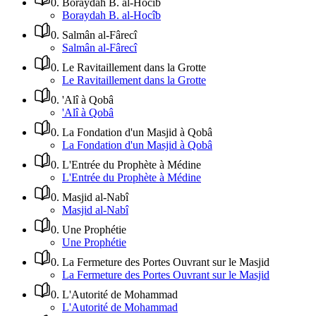
0
.
Boraydah B. al-Hocîb
Boraydah B. al-Hocîb
0
.
Salmân al-Fârecî
Salmân al-Fârecî
0
.
Le Ravitaillement dans la Grotte
Le Ravitaillement dans la Grotte
0
.
'Alî à Qobâ
'Alî à Qobâ
0
.
La Fondation d'un Masjid à Qobâ
La Fondation d'un Masjid à Qobâ
0
.
L'Entrée du Prophète à Médine
L'Entrée du Prophète à Médine
0
.
Masjid al-Nabî
Masjid al-Nabî
0
.
Une Prophétie
Une Prophétie
0
.
La Fermeture des Portes Ouvrant sur le Masjid
La Fermeture des Portes Ouvrant sur le Masjid
0
.
L'Autorité de Mohammad
L'Autorité de Mohammad