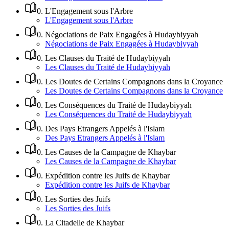
0
.
L'Engagement sous l'Arbre
L'Engagement sous l'Arbre
0
.
Négociations de Paix Engagées à Hudaybiyyah
Négociations de Paix Engagées à Hudaybiyyah
0
.
Les Clauses du Traité de Hudaybiyyah
Les Clauses du Traité de Hudaybiyyah
0
.
Les Doutes de Certains Compagnons dans la Croyance
Les Doutes de Certains Compagnons dans la Croyance
0
.
Les Conséquences du Traité de Hudaybiyyah
Les Conséquences du Traité de Hudaybiyyah
0
.
Des Pays Etrangers Appelés à l'Islam
Des Pays Etrangers Appelés à l'Islam
0
.
Les Causes de la Campagne de Khaybar
Les Causes de la Campagne de Khaybar
0
.
Expédition contre les Juifs de Khaybar
Expédition contre les Juifs de Khaybar
0
.
Les Sorties des Juifs
Les Sorties des Juifs
0
.
La Citadelle de Khaybar