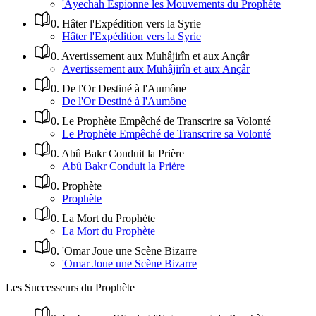
'Âyechah Espionne les Mouvements du Prophète
0
.
Hâter l'Expédition vers la Syrie
Hâter l'Expédition vers la Syrie
0
.
Avertissement aux Muhâjirîn et aux Ançâr
Avertissement aux Muhâjirîn et aux Ançâr
0
.
De l'Or Destiné à l'Aumône
De l'Or Destiné à l'Aumône
0
.
Le Prophète Empêché de Transcrire sa Volonté
Le Prophète Empêché de Transcrire sa Volonté
0
.
Abû Bakr Conduit la Prière
Abû Bakr Conduit la Prière
0
.
Prophète
Prophète
0
.
La Mort du Prophète
La Mort du Prophète
0
.
'Omar Joue une Scène Bizarre
'Omar Joue une Scène Bizarre
Les Successeurs du Prophète