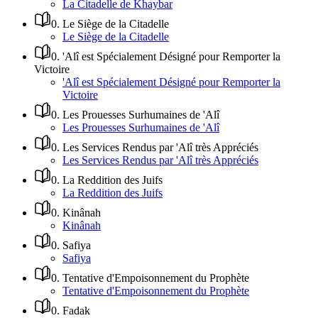
La Citadelle de Khaybar
0
.
Le Siège de la Citadelle
Le Siège de la Citadelle
0
.
'Alî est Spécialement Désigné pour Remporter la
Victoire
'Alî est Spécialement Désigné pour Remporter la
Victoire
0
.
Les Prouesses Surhumaines de 'Alî
Les Prouesses Surhumaines de 'Alî
0
.
Les Services Rendus par 'Alî très Appréciés
Les Services Rendus par 'Alî très Appréciés
0
.
La Reddition des Juifs
La Reddition des Juifs
0
.
Kinânah
Kinânah
0
.
Safiya
Safiya
0
.
Tentative d'Empoisonnement du Prophète
Tentative d'Empoisonnement du Prophète
0
.
Fadak