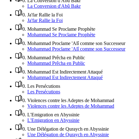
0
.
La Conversion d'Abû Bakr
La Conversion d'Abû Bakr
0
.
Ja'far Rallie la Foi
Ja'far Rallie la Foi
0
.
Mohammad Se Proclame Prophète
Mohammad Se Proclame Prophète
0
.
Mohammad Proclame 'Alî comme son Successeur
Mohammad Proclame 'Alî comme son Successeur
0
.
Mohammad Prêcha en Public
Mohammad Prêcha en Public
0
.
Mohammad Est Indirectement Attaqué
Mohammad Est Indirectement Attaqué
0
.
Les Persécutions
Les Persécutions
0
.
Violences contre les Adeptes de Mohammad
Violences contre les Adeptes de Mohammad
0
.
L'Emigration en Abyssinie
L'Emigration en Abyssinie
0
.
Une Délégation de Quraych en Abyssinie
Une Délégation de Quraych en Abyssinie