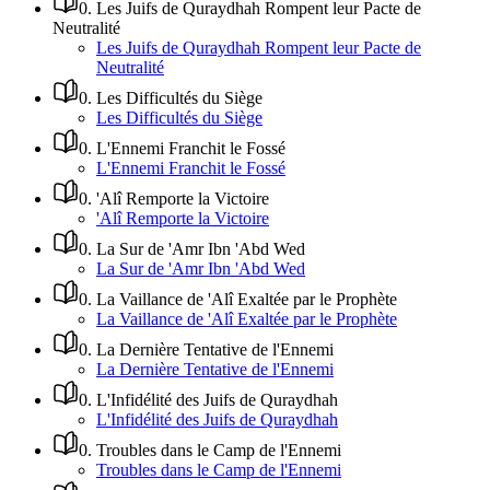
0
.
Les Juifs de Quraydhah Rompent leur Pacte de
Neutralité
Les Juifs de Quraydhah Rompent leur Pacte de
Neutralité
0
.
Les Difficultés du Siège
Les Difficultés du Siège
0
.
L'Ennemi Franchit le Fossé
L'Ennemi Franchit le Fossé
0
.
'Alî Remporte la Victoire
'Alî Remporte la Victoire
0
.
La Sur de 'Amr Ibn 'Abd Wed
La Sur de 'Amr Ibn 'Abd Wed
0
.
La Vaillance de 'Alî Exaltée par le Prophète
La Vaillance de 'Alî Exaltée par le Prophète
0
.
La Dernière Tentative de l'Ennemi
La Dernière Tentative de l'Ennemi
0
.
L'Infidélité des Juifs de Quraydhah
L'Infidélité des Juifs de Quraydhah
0
.
Troubles dans le Camp de l'Ennemi
Troubles dans le Camp de l'Ennemi