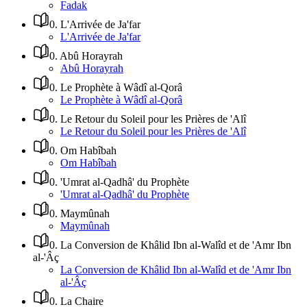
Fadak
0
.
L'Arrivée de Ja'far
L'Arrivée de Ja'far
0
.
Abû Horayrah
Abû Horayrah
0
.
Le Prophète à Wâdî al-Qorâ
Le Prophète à Wâdî al-Qorâ
0
.
Le Retour du Soleil pour les Prières de 'Alî
Le Retour du Soleil pour les Prières de 'Alî
0
.
Om Habîbah
Om Habîbah
0
.
'Umrat al-Qadhâ' du Prophète
'Umrat al-Qadhâ' du Prophète
0
.
Maymûnah
Maymûnah
0
.
La Conversion de Khâlid Ibn al-Walîd et de 'Amr Ibn
al-'Âç
La Conversion de Khâlid Ibn al-Walîd et de 'Amr Ibn
al-'Âç
0
.
La Chaire