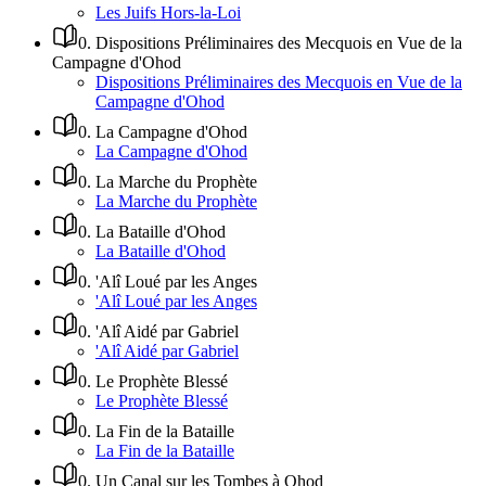
Les Juifs Hors-la-Loi
0
.
Dispositions Préliminaires des Mecquois en Vue de la
Campagne d'Ohod
Dispositions Préliminaires des Mecquois en Vue de la
Campagne d'Ohod
0
.
La Campagne d'Ohod
La Campagne d'Ohod
0
.
La Marche du Prophète
La Marche du Prophète
0
.
La Bataille d'Ohod
La Bataille d'Ohod
0
.
'Alî Loué par les Anges
'Alî Loué par les Anges
0
.
'Alî Aidé par Gabriel
'Alî Aidé par Gabriel
0
.
Le Prophète Blessé
Le Prophète Blessé
0
.
La Fin de la Bataille
La Fin de la Bataille
0
.
Un Canal sur les Tombes à Ohod