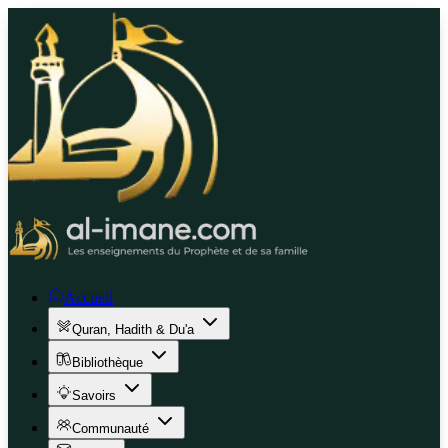
Accueil
Quran, Hadith & Du'a
Bibliothèque
Savoirs
Communauté