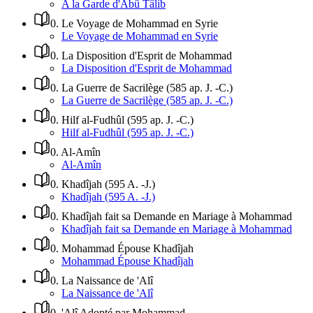
A la Garde d'Abû Tâlib
0
.
Le Voyage de Mohammad en Syrie
Le Voyage de Mohammad en Syrie
0
.
La Disposition d'Esprit de Mohammad
La Disposition d'Esprit de Mohammad
0
.
La Guerre de Sacrilège (585 ap. J. -C.)
La Guerre de Sacrilège (585 ap. J. -C.)
0
.
Hilf al-Fudhûl (595 ap. J. -C.)
Hilf al-Fudhûl (595 ap. J. -C.)
0
.
Al-Amîn
Al-Amîn
0
.
Khadîjah (595 A. -J.)
Khadîjah (595 A. -J.)
0
.
Khadîjah fait sa Demande en Mariage à Mohammad
Khadîjah fait sa Demande en Mariage à Mohammad
0
.
Mohammad Épouse Khadîjah
Mohammad Épouse Khadîjah
0
.
La Naissance de 'Alî
La Naissance de 'Alî
0
.
'Alî Adopté par Mohammad