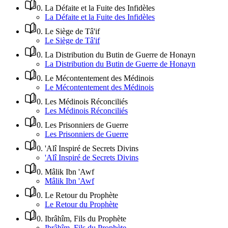
0
.
La Défaite et la Fuite des Infidèles
La Défaite et la Fuite des Infidèles
0
.
Le Siège de Tâ'if
Le Siège de Tâ'if
0
.
La Distribution du Butin de Guerre de Honayn
La Distribution du Butin de Guerre de Honayn
0
.
Le Mécontentement des Médinois
Le Mécontentement des Médinois
0
.
Les Médinois Réconciliés
Les Médinois Réconciliés
0
.
Les Prisonniers de Guerre
Les Prisonniers de Guerre
0
.
'Alî Inspiré de Secrets Divins
'Alî Inspiré de Secrets Divins
0
.
Mâlik Ibn 'Awf
Mâlik Ibn 'Awf
0
.
Le Retour du Prophète
Le Retour du Prophète
0
.
Ibrâhîm, Fils du Prophète
Ibrâhîm, Fils du Prophète