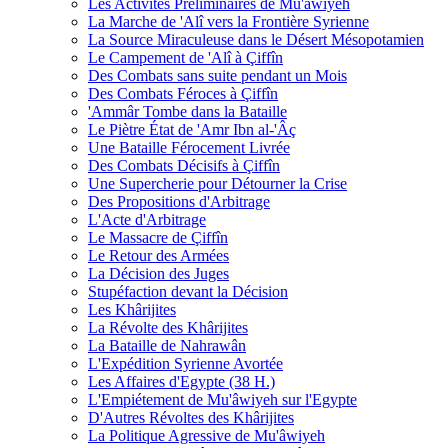
Les Activités Préliminaires de Mu'âwiyeh
La Marche de 'Alî vers la Frontière Syrienne
La Source Miraculeuse dans le Désert Mésopotamien
Le Campement de 'Alî à Çiffîn
Des Combats sans suite pendant un Mois
Des Combats Féroces à Çiffîn
'Ammâr Tombe dans la Bataille
Le Piètre État de 'Amr Ibn al-'Âç
Une Bataille Férocement Livrée
Des Combats Décisifs à Çiffîn
Une Supercherie pour Détourner la Crise
Des Propositions d'Arbitrage
L'Acte d'Arbitrage
Le Massacre de Çiffîn
Le Retour des Armées
La Décision des Juges
Stupéfaction devant la Décision
Les Khârijites
La Révolte des Khârijites
La Bataille de Nahrawân
L'Expédition Syrienne Avortée
Les Affaires d'Egypte (38 H.)
L'Empiétement de Mu'âwiyeh sur l'Egypte
D'Autres Révoltes des Khârijites
La Politique Agressive de Mu'âwiyeh