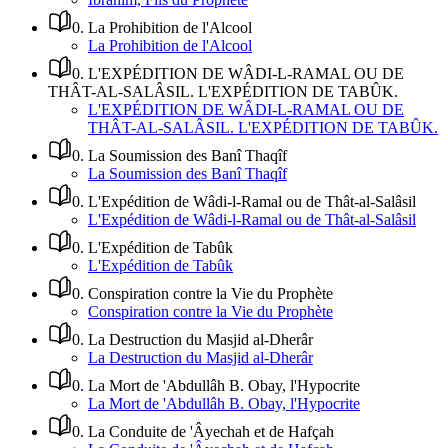
0
.
La Prohibition de l'Alcool
La Prohibition de l'Alcool
0
.
L'EXPÉDITION DE WÂDI-L-RAMAL OU DE
THÂT-AL-SALÂSIL. L'EXPÉDITION DE TABÛK.
L'EXPÉDITION DE WÂDI-L-RAMAL OU DE
THÂT-AL-SALÂSIL. L'EXPÉDITION DE TABÛK.
0
.
La Soumission des Banî Thaqîf
La Soumission des Banî Thaqîf
0
.
L'Expédition de Wâdi-l-Ramal ou de Thât-al-Salâsil
L'Expédition de Wâdi-l-Ramal ou de Thât-al-Salâsil
0
.
L'Expédition de Tabûk
L'Expédition de Tabûk
0
.
Conspiration contre la Vie du Prophète
Conspiration contre la Vie du Prophète
0
.
La Destruction du Masjid al-Dherâr
La Destruction du Masjid al-Dherâr
0
.
La Mort de 'Abdullâh B. Obay, l'Hypocrite
La Mort de 'Abdullâh B. Obay, l'Hypocrite
0
.
La Conduite de 'Âyechah et de Hafçah