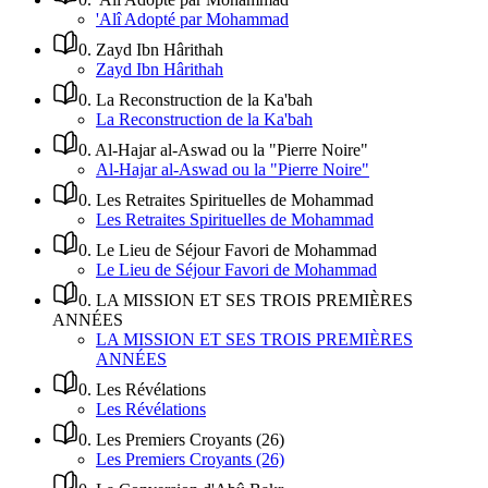
'Alî Adopté par Mohammad
0
.
Zayd Ibn Hârithah
Zayd Ibn Hârithah
0
.
La Reconstruction de la Ka'bah
La Reconstruction de la Ka'bah
0
.
Al-Hajar al-Aswad ou la "Pierre Noire"
Al-Hajar al-Aswad ou la "Pierre Noire"
0
.
Les Retraites Spirituelles de Mohammad
Les Retraites Spirituelles de Mohammad
0
.
Le Lieu de Séjour Favori de Mohammad
Le Lieu de Séjour Favori de Mohammad
0
.
LA MISSION ET SES TROIS PREMIÈRES
ANNÉES
LA MISSION ET SES TROIS PREMIÈRES
ANNÉES
0
.
Les Révélations
Les Révélations
0
.
Les Premiers Croyants (26)
Les Premiers Croyants (26)