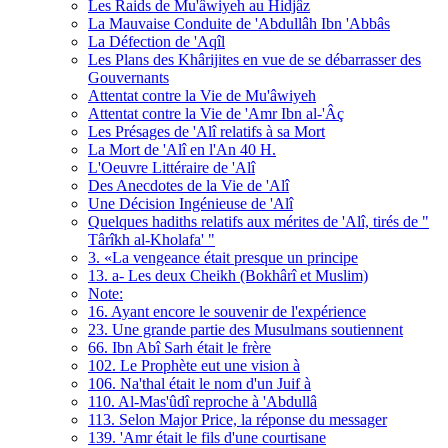
Les Raids de Mu'âwiyeh au Hidjâz
La Mauvaise Conduite de 'Abdullâh Ibn 'Abbâs
La Défection de 'Aqîl
Les Plans des Khârijites en vue de se débarrasser des
Gouvernants
Attentat contre la Vie de Mu'âwiyeh
Attentat contre la Vie de 'Amr Ibn al-'Âç
Les Présages de 'Alî relatifs à sa Mort
La Mort de 'Alî en l'An 40 H.
L'Oeuvre Littéraire de 'Alî
Des Anecdotes de la Vie de 'Alî
Une Décision Ingénieuse de 'Alî
Quelques hadiths relatifs aux mérites de 'Alî, tirés de "
Târîkh al-Kholafa' "
3. «La vengeance était presque un principe
13. a- Les deux Cheikh (Bokhârî et Muslim)
Note:
16. Ayant encore le souvenir de l'expérience
23. Une grande partie des Musulmans soutiennent
66. Ibn Abî Sarh était le frère
102. Le Prophète eut une vision à
106. Na'thal était le nom d'un Juif à
110. Al-Mas'ûdî reproche à 'Abdullâ
113. Selon Major Price, la réponse du messager
139. 'Amr était le fils d'une courtisane