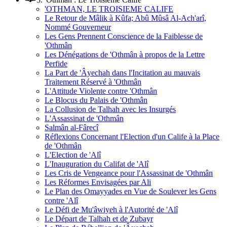
'OTHMAN, LE TROISIEME CALIFE
Le Retour de Mâlik à Kûfa; Abû Mûsâ Al-Ach'arî,
Nommé Gouverneur
Les Gens Prennent Conscience de la Faiblesse de
'Othmân
Les Dénégations de 'Othmân à propos de la Lettre
Perfide
La Part de 'Âyechah dans l'Incitation au mauvais
Traitement Réservé à 'Othmân
L'Attitude Violente contre 'Othmân
Le Blocus du Palais de 'Othmân
La Collusion de Talhah avec les Insurgés
L'Assassinat de 'Othmân
Salmân al-Fârecî
Réflexions Concernant l'Election d'un Calife à la Place
de 'Othmân
L'Election de 'Alî
L'Inauguration du Califat de 'Alî
Les Cris de Vengeance pour l'Assassinat de 'Othmân
Les Réformes Envisagées par Ali
Le Plan des Omayyades en Vue de Soulever les Gens
contre 'Alî
Le Défi de Mu'âwiyeh à l'Autorité de 'Alî
Le Départ de Talhah et de Zubayr