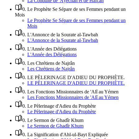
La Conduite de 'Âyechah et de Hafçah
0
.
Le Prophète Se Sépare de ses Femmes pendant un
Mois
Le Prophète Se Sépare de ses Femmes pendant un
Mois
0
.
L'Annonce de la Sourate al-Tawbah
L'Annonce de la Sourate al-Tawbah
0
.
L'Année des Délégations
L'Année des Délégations
0
.
Les Chrétiens de Najrân
Les Chrétiens de Najrân
0
.
LE PÈLERINAGE D'ADIEU DU PROPHÈTE.
LE PÈLERINAGE D'ADIEU DU PROPHÈTE.
0
.
Les Fonctions Missionnaires de 'Alî au Yémen
Les Fonctions Missionnaires de 'Alî au Yémen
0
.
Le Pèlerinage d'Adieu du Prophète
Le Pèlerinage d'Adieu du Prophète
0
.
Le Sermon de Ghadîr Khum
Le Sermon de Ghadîr Khum
0
.
La Signification d'Ahl-ul-Bayt Expliquée