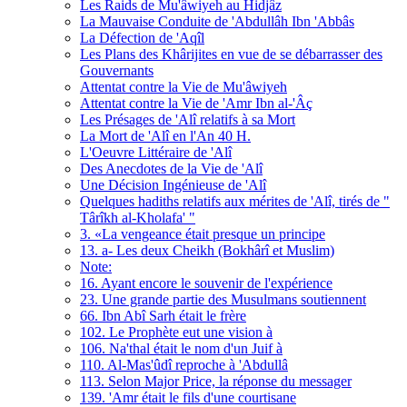
Les Raids de Mu'âwiyeh au Hidjâz
La Mauvaise Conduite de 'Abdullâh Ibn 'Abbâs
La Défection de 'Aqîl
Les Plans des Khârijites en vue de se débarrasser des
Gouvernants
Attentat contre la Vie de Mu'âwiyeh
Attentat contre la Vie de 'Amr Ibn al-'Âç
Les Présages de 'Alî relatifs à sa Mort
La Mort de 'Alî en l'An 40 H.
L'Oeuvre Littéraire de 'Alî
Des Anecdotes de la Vie de 'Alî
Une Décision Ingénieuse de 'Alî
Quelques hadiths relatifs aux mérites de 'Alî, tirés de "
Târîkh al-Kholafa' "
3. «La vengeance était presque un principe
13. a- Les deux Cheikh (Bokhârî et Muslim)
Note:
16. Ayant encore le souvenir de l'expérience
23. Une grande partie des Musulmans soutiennent
66. Ibn Abî Sarh était le frère
102. Le Prophète eut une vision à
106. Na'thal était le nom d'un Juif à
110. Al-Mas'ûdî reproche à 'Abdullâ
113. Selon Major Price, la réponse du messager
139. 'Amr était le fils d'une courtisane