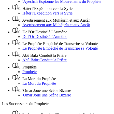
'Âyechah Espionne les Mouvements du Prophète
0
.
Hâter l'Expédition vers la Syrie
Hâter l'Expédition vers la Syrie
0
.
Avertissement aux Muhâjirîn et aux Ançâr
Avertissement aux Muhâjirîn et aux Ançâr
0
.
De l'Or Destiné à l'Aumône
De l'Or Destiné à l'Aumône
0
.
Le Prophète Empêché de Transcrire sa Volonté
Le Prophète Empêché de Transcrire sa Volonté
0
.
Abû Bakr Conduit la Prière
Abû Bakr Conduit la Prière
0
.
Prophète
Prophète
0
.
La Mort du Prophète
La Mort du Prophète
0
.
'Omar Joue une Scène Bizarre
'Omar Joue une Scène Bizarre
Les Successeurs du Prophète