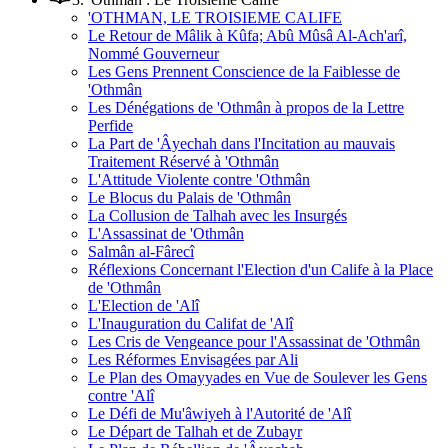
'OTHMAN, LE TROISIEME CALIFE
Le Retour de Mâlik à Kûfa; Abû Mûsâ Al-Ach'arî,
Nommé Gouverneur
Les Gens Prennent Conscience de la Faiblesse de
'Othmân
Les Dénégations de 'Othmân à propos de la Lettre
Perfide
La Part de 'Âyechah dans l'Incitation au mauvais
Traitement Réservé à 'Othmân
L'Attitude Violente contre 'Othmân
Le Blocus du Palais de 'Othmân
La Collusion de Talhah avec les Insurgés
L'Assassinat de 'Othmân
Salmân al-Fârecî
Réflexions Concernant l'Election d'un Calife à la Place
de 'Othmân
L'Election de 'Alî
L'Inauguration du Califat de 'Alî
Les Cris de Vengeance pour l'Assassinat de 'Othmân
Les Réformes Envisagées par Ali
Le Plan des Omayyades en Vue de Soulever les Gens
contre 'Alî
Le Défi de Mu'âwiyeh à l'Autorité de 'Alî
Le Départ de Talhah et de Zubayr