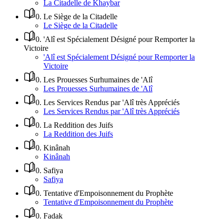
La Citadelle de Khaybar
0
.
Le Siège de la Citadelle
Le Siège de la Citadelle
0
.
'Alî est Spécialement Désigné pour Remporter la
Victoire
'Alî est Spécialement Désigné pour Remporter la
Victoire
0
.
Les Prouesses Surhumaines de 'Alî
Les Prouesses Surhumaines de 'Alî
0
.
Les Services Rendus par 'Alî très Appréciés
Les Services Rendus par 'Alî très Appréciés
0
.
La Reddition des Juifs
La Reddition des Juifs
0
.
Kinânah
Kinânah
0
.
Safiya
Safiya
0
.
Tentative d'Empoisonnement du Prophète
Tentative d'Empoisonnement du Prophète
0
.
Fadak