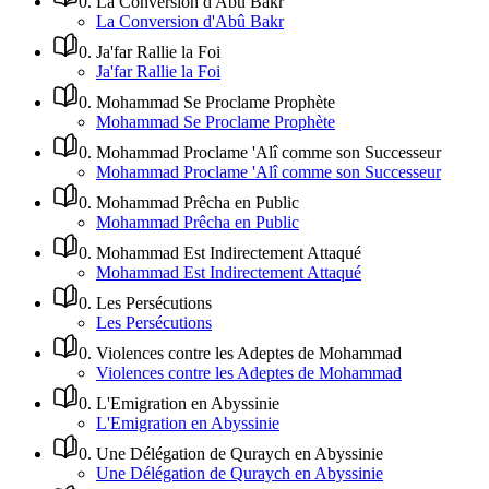
0
.
La Conversion d'Abû Bakr
La Conversion d'Abû Bakr
0
.
Ja'far Rallie la Foi
Ja'far Rallie la Foi
0
.
Mohammad Se Proclame Prophète
Mohammad Se Proclame Prophète
0
.
Mohammad Proclame 'Alî comme son Successeur
Mohammad Proclame 'Alî comme son Successeur
0
.
Mohammad Prêcha en Public
Mohammad Prêcha en Public
0
.
Mohammad Est Indirectement Attaqué
Mohammad Est Indirectement Attaqué
0
.
Les Persécutions
Les Persécutions
0
.
Violences contre les Adeptes de Mohammad
Violences contre les Adeptes de Mohammad
0
.
L'Emigration en Abyssinie
L'Emigration en Abyssinie
0
.
Une Délégation de Quraych en Abyssinie
Une Délégation de Quraych en Abyssinie