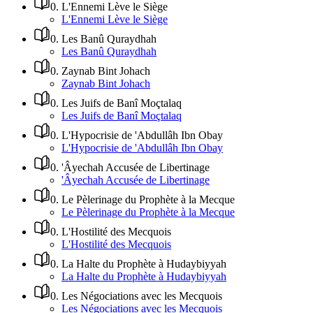
0
.
L'Ennemi Lève le Siège
L'Ennemi Lève le Siège
0
.
Les Banû Quraydhah
Les Banû Quraydhah
0
.
Zaynab Bint Johach
Zaynab Bint Johach
0
.
Les Juifs de Banî Moçtalaq
Les Juifs de Banî Moçtalaq
0
.
L'Hypocrisie de 'Abdullâh Ibn Obay
L'Hypocrisie de 'Abdullâh Ibn Obay
0
.
'Âyechah Accusée de Libertinage
'Âyechah Accusée de Libertinage
0
.
Le Pèlerinage du Prophète à la Mecque
Le Pèlerinage du Prophète à la Mecque
0
.
L'Hostilité des Mecquois
L'Hostilité des Mecquois
0
.
La Halte du Prophète à Hudaybiyyah
La Halte du Prophète à Hudaybiyyah
0
.
Les Négociations avec les Mecquois
Les Négociations avec les Mecquois