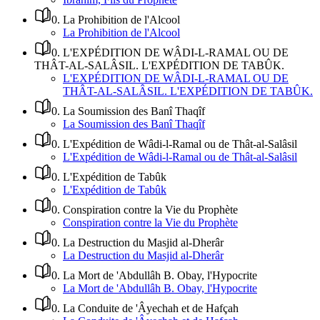
0
.
La Prohibition de l'Alcool
La Prohibition de l'Alcool
0
.
L'EXPÉDITION DE WÂDI-L-RAMAL OU DE
THÂT-AL-SALÂSIL. L'EXPÉDITION DE TABÛK.
L'EXPÉDITION DE WÂDI-L-RAMAL OU DE
THÂT-AL-SALÂSIL. L'EXPÉDITION DE TABÛK.
0
.
La Soumission des Banî Thaqîf
La Soumission des Banî Thaqîf
0
.
L'Expédition de Wâdi-l-Ramal ou de Thât-al-Salâsil
L'Expédition de Wâdi-l-Ramal ou de Thât-al-Salâsil
0
.
L'Expédition de Tabûk
L'Expédition de Tabûk
0
.
Conspiration contre la Vie du Prophète
Conspiration contre la Vie du Prophète
0
.
La Destruction du Masjid al-Dherâr
La Destruction du Masjid al-Dherâr
0
.
La Mort de 'Abdullâh B. Obay, l'Hypocrite
La Mort de 'Abdullâh B. Obay, l'Hypocrite
0
.
La Conduite de 'Âyechah et de Hafçah