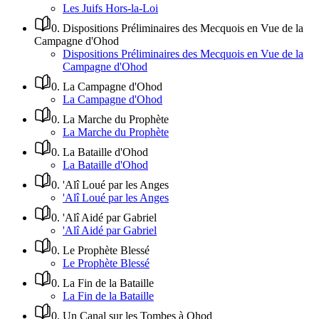
Les Juifs Hors-la-Loi
0
.
Dispositions Préliminaires des Mecquois en Vue de la
Campagne d'Ohod
Dispositions Préliminaires des Mecquois en Vue de la
Campagne d'Ohod
0
.
La Campagne d'Ohod
La Campagne d'Ohod
0
.
La Marche du Prophète
La Marche du Prophète
0
.
La Bataille d'Ohod
La Bataille d'Ohod
0
.
'Alî Loué par les Anges
'Alî Loué par les Anges
0
.
'Alî Aidé par Gabriel
'Alî Aidé par Gabriel
0
.
Le Prophète Blessé
Le Prophète Blessé
0
.
La Fin de la Bataille
La Fin de la Bataille
0
.
Un Canal sur les Tombes à Ohod