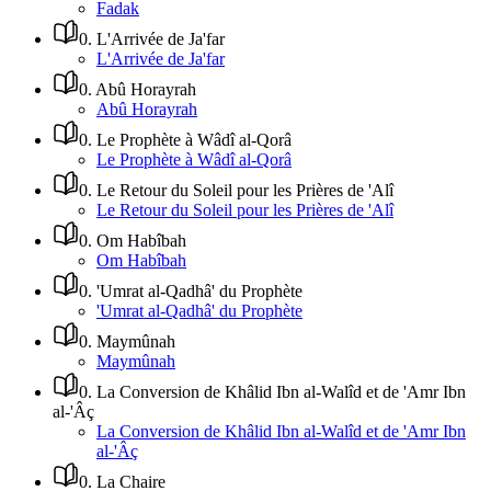
Fadak
0
.
L'Arrivée de Ja'far
L'Arrivée de Ja'far
0
.
Abû Horayrah
Abû Horayrah
0
.
Le Prophète à Wâdî al-Qorâ
Le Prophète à Wâdî al-Qorâ
0
.
Le Retour du Soleil pour les Prières de 'Alî
Le Retour du Soleil pour les Prières de 'Alî
0
.
Om Habîbah
Om Habîbah
0
.
'Umrat al-Qadhâ' du Prophète
'Umrat al-Qadhâ' du Prophète
0
.
Maymûnah
Maymûnah
0
.
La Conversion de Khâlid Ibn al-Walîd et de 'Amr Ibn
al-'Âç
La Conversion de Khâlid Ibn al-Walîd et de 'Amr Ibn
al-'Âç
0
.
La Chaire