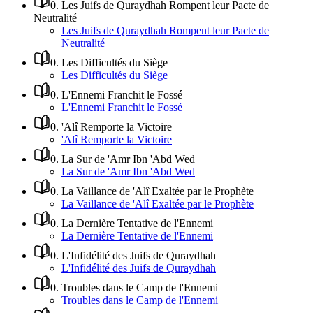
0
.
Les Juifs de Quraydhah Rompent leur Pacte de
Neutralité
Les Juifs de Quraydhah Rompent leur Pacte de
Neutralité
0
.
Les Difficultés du Siège
Les Difficultés du Siège
0
.
L'Ennemi Franchit le Fossé
L'Ennemi Franchit le Fossé
0
.
'Alî Remporte la Victoire
'Alî Remporte la Victoire
0
.
La Sur de 'Amr Ibn 'Abd Wed
La Sur de 'Amr Ibn 'Abd Wed
0
.
La Vaillance de 'Alî Exaltée par le Prophète
La Vaillance de 'Alî Exaltée par le Prophète
0
.
La Dernière Tentative de l'Ennemi
La Dernière Tentative de l'Ennemi
0
.
L'Infidélité des Juifs de Quraydhah
L'Infidélité des Juifs de Quraydhah
0
.
Troubles dans le Camp de l'Ennemi
Troubles dans le Camp de l'Ennemi