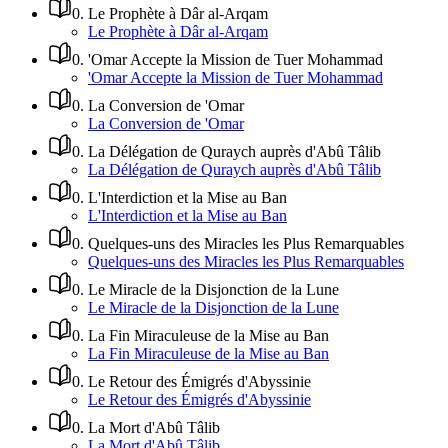
0
.
Le Prophète à Dâr al-Arqam
Le Prophète à Dâr al-Arqam
0
.
'Omar Accepte la Mission de Tuer Mohammad
'Omar Accepte la Mission de Tuer Mohammad
0
.
La Conversion de 'Omar
La Conversion de 'Omar
0
.
La Délégation de Quraych auprès d'Abû Tâlib
La Délégation de Quraych auprès d'Abû Tâlib
0
.
L'Interdiction et la Mise au Ban
L'Interdiction et la Mise au Ban
0
.
Quelques-uns des Miracles les Plus Remarquables
Quelques-uns des Miracles les Plus Remarquables
0
.
Le Miracle de la Disjonction de la Lune
Le Miracle de la Disjonction de la Lune
0
.
La Fin Miraculeuse de la Mise au Ban
La Fin Miraculeuse de la Mise au Ban
0
.
Le Retour des Émigrés d'Abyssinie
Le Retour des Émigrés d'Abyssinie
0
.
La Mort d'Abû Tâlib
La Mort d'Abû Tâlib