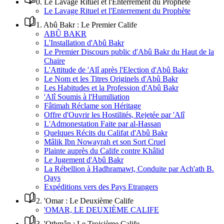
0
.
Le Lavage Rituel et l'Enterrement du Prophète
Le Lavage Rituel et l'Enterrement du Prophète
1
.
Abû Bakr : Le Premier Calife
ABÛ BAKR
L'Installation d'Abû Bakr
Le Premier Discours public d'Abû Bakr du Haut de la
Chaire
L'Attitude de 'Alî après l'Election d'Abû Bakr
Le Nom et les Titres Originels d'Abû Bakr
Les Habitudes et la Profession d'Abû Bakr
'Alî Soumis à l'Humiliation
Fâtimah Réclame son Héritage
Offre d'Ouvrir les Hostilités, Rejetée par 'Alî
L'Admonestation Faite par al-Hassan
Quelques Récits du Califat d'Abû Bakr
Mâlik Ibn Nowayrah et son Sort Cruel
Plainte auprès du Calife contre Khâlid
Le Jugement d'Abû Bakr
La Rébellion à Hadhramawt, Conduite par Ach'ath B.
Qays
Expéditions vers des Pays Etrangers
2
.
'Omar : Le Deuxième Calife
'OMAR, LE DEUXIÈME CALIFE
3
.
'Othmân : Le Troisième Calife