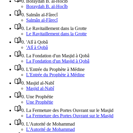
0
.
Boraydah B. al-Hocîb
Boraydah B. al-Hocîb
0
.
Salmân al-Fârecî
Salmân al-Fârecî
0
.
Le Ravitaillement dans la Grotte
Le Ravitaillement dans la Grotte
0
.
'Alî à Qobâ
'Alî à Qobâ
0
.
La Fondation d'un Masjid à Qobâ
La Fondation d'un Masjid à Qobâ
0
.
L'Entrée du Prophète à Médine
L'Entrée du Prophète à Médine
0
.
Masjid al-Nabî
Masjid al-Nabî
0
.
Une Prophétie
Une Prophétie
0
.
La Fermeture des Portes Ouvrant sur le Masjid
La Fermeture des Portes Ouvrant sur le Masjid
0
.
L'Autorité de Mohammad
L'Autorité de Mohammad