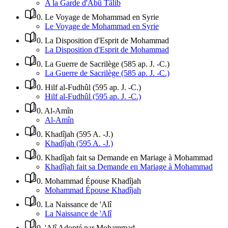
A la Garde d'Abû Tâlib
0
.
Le Voyage de Mohammad en Syrie
Le Voyage de Mohammad en Syrie
0
.
La Disposition d'Esprit de Mohammad
La Disposition d'Esprit de Mohammad
0
.
La Guerre de Sacrilège (585 ap. J. -C.)
La Guerre de Sacrilège (585 ap. J. -C.)
0
.
Hilf al-Fudhûl (595 ap. J. -C.)
Hilf al-Fudhûl (595 ap. J. -C.)
0
.
Al-Amîn
Al-Amîn
0
.
Khadîjah (595 A. -J.)
Khadîjah (595 A. -J.)
0
.
Khadîjah fait sa Demande en Mariage à Mohammad
Khadîjah fait sa Demande en Mariage à Mohammad
0
.
Mohammad Épouse Khadîjah
Mohammad Épouse Khadîjah
0
.
La Naissance de 'Alî
La Naissance de 'Alî
0
.
'Alî Adopté par Mohammad