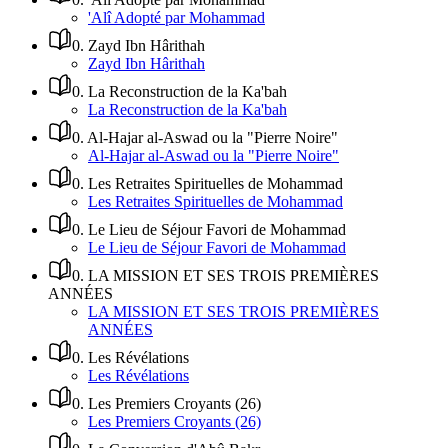
'Alî Adopté par Mohammad
0
.
Zayd Ibn Hârithah
Zayd Ibn Hârithah
0
.
La Reconstruction de la Ka'bah
La Reconstruction de la Ka'bah
0
.
Al-Hajar al-Aswad ou la "Pierre Noire"
Al-Hajar al-Aswad ou la "Pierre Noire"
0
.
Les Retraites Spirituelles de Mohammad
Les Retraites Spirituelles de Mohammad
0
.
Le Lieu de Séjour Favori de Mohammad
Le Lieu de Séjour Favori de Mohammad
0
.
LA MISSION ET SES TROIS PREMIÈRES
ANNÉES
LA MISSION ET SES TROIS PREMIÈRES
ANNÉES
0
.
Les Révélations
Les Révélations
0
.
Les Premiers Croyants (26)
Les Premiers Croyants (26)