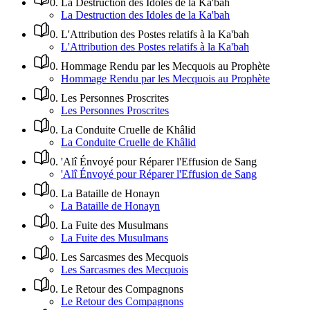
0
.
La Destruction des Idoles de la Ka'bah
La Destruction des Idoles de la Ka'bah
0
.
L'Attribution des Postes relatifs à la Ka'bah
L'Attribution des Postes relatifs à la Ka'bah
0
.
Hommage Rendu par les Mecquois au Prophète
Hommage Rendu par les Mecquois au Prophète
0
.
Les Personnes Proscrites
Les Personnes Proscrites
0
.
La Conduite Cruelle de Khâlid
La Conduite Cruelle de Khâlid
0
.
'Alî Énvoyé pour Réparer l'Effusion de Sang
'Alî Énvoyé pour Réparer l'Effusion de Sang
0
.
La Bataille de Honayn
La Bataille de Honayn
0
.
La Fuite des Musulmans
La Fuite des Musulmans
0
.
Les Sarcasmes des Mecquois
Les Sarcasmes des Mecquois
0
.
Le Retour des Compagnons
Le Retour des Compagnons