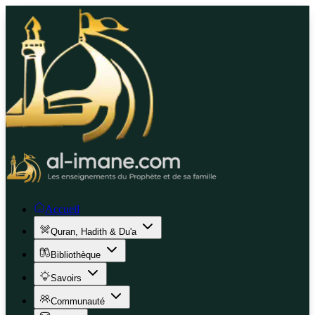
Accueil
Quran, Hadith & Du'a
Bibliothèque
Savoirs
Communauté