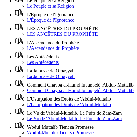
0
.
Le Peuple et sa Religion
Le Peuple et sa Religion
0
.
L'Époque de l'Ignorance
L'Époque de l'Ignorance
0
.
LES ANCÊTRES DU PROPHÈTE
LES ANCÊTRES DU PROPHÈTE
0
.
L'Ascendance du Prophète
L'Ascendance du Prophète
0
.
Les Antécédents
Les Antécédents
0
.
La Jalousie de Omayyah
La Jalousie de Omayyah
0
.
Comment Chayba al-Hamd fut appelé 'Abdul- Muttalib
Comment Chayba al-Hamd fut appelé 'Abdul- Muttalib
0
.
L'Usurpation des Droits de 'Abdul-Muttalib
L'Usurpation des Droits de 'Abdul-Muttalib
0
.
Le Vu de 'Abdul-Muttalib. Le Puits de Zam-Zam
Le Vu de 'Abdul-Muttalib. Le Puits de Zam-Zam
0
.
'Abdul-Muttalib Tient sa Promesse
'Abdul-Muttalib Tient sa Promesse