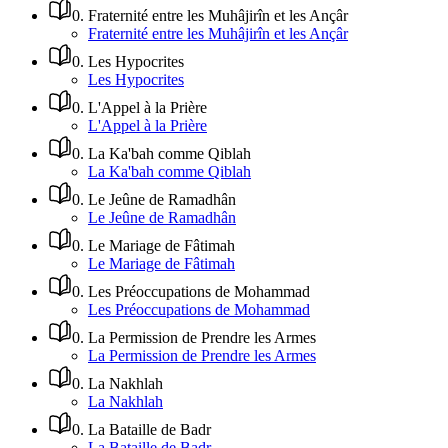
0
.
Fraternité entre les Muhâjirîn et les Ançâr
Fraternité entre les Muhâjirîn et les Ançâr
0
.
Les Hypocrites
Les Hypocrites
0
.
L'Appel à la Prière
L'Appel à la Prière
0
.
La Ka'bah comme Qiblah
La Ka'bah comme Qiblah
0
.
Le Jeûne de Ramadhân
Le Jeûne de Ramadhân
0
.
Le Mariage de Fâtimah
Le Mariage de Fâtimah
0
.
Les Préoccupations de Mohammad
Les Préoccupations de Mohammad
0
.
La Permission de Prendre les Armes
La Permission de Prendre les Armes
0
.
La Nakhlah
La Nakhlah
0
.
La Bataille de Badr
La Bataille de Badr