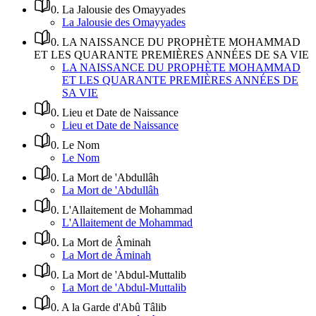
0
.
La Jalousie des Omayyades
La Jalousie des Omayyades
0
.
LA NAISSANCE DU PROPHÈTE MOHAMMAD
ET LES QUARANTE PREMIÈRES ANNÉES DE SA VIE
LA NAISSANCE DU PROPHÈTE MOHAMMAD
ET LES QUARANTE PREMIÈRES ANNÉES DE
SA VIE
0
.
Lieu et Date de Naissance
Lieu et Date de Naissance
0
.
Le Nom
Le Nom
0
.
La Mort de 'Abdullâh
La Mort de 'Abdullâh
0
.
L'Allaitement de Mohammad
L'Allaitement de Mohammad
0
.
La Mort de Âminah
La Mort de Âminah
0
.
La Mort de 'Abdul-Muttalib
La Mort de 'Abdul-Muttalib
0
.
A la Garde d'Abû Tâlib