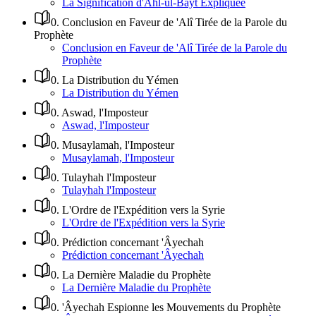
La Signification d'Ahl-ul-Bayt Expliquée
0
.
Conclusion en Faveur de 'Alî Tirée de la Parole du
Prophète
Conclusion en Faveur de 'Alî Tirée de la Parole du
Prophète
0
.
La Distribution du Yémen
La Distribution du Yémen
0
.
Aswad, l'Imposteur
Aswad, l'Imposteur
0
.
Musaylamah, l'Imposteur
Musaylamah, l'Imposteur
0
.
Tulayhah l'Imposteur
Tulayhah l'Imposteur
0
.
L'Ordre de l'Expédition vers la Syrie
L'Ordre de l'Expédition vers la Syrie
0
.
Prédiction concernant 'Âyechah
Prédiction concernant 'Âyechah
0
.
La Dernière Maladie du Prophète
La Dernière Maladie du Prophète
0
.
'Âyechah Espionne les Mouvements du Prophète