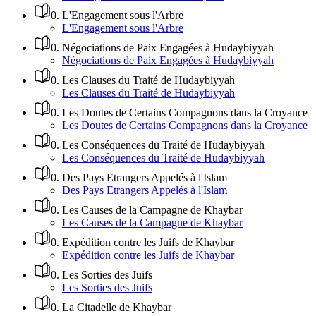
0
.
L'Engagement sous l'Arbre
L'Engagement sous l'Arbre
0
.
Négociations de Paix Engagées à Hudaybiyyah
Négociations de Paix Engagées à Hudaybiyyah
0
.
Les Clauses du Traité de Hudaybiyyah
Les Clauses du Traité de Hudaybiyyah
0
.
Les Doutes de Certains Compagnons dans la Croyance
Les Doutes de Certains Compagnons dans la Croyance
0
.
Les Conséquences du Traité de Hudaybiyyah
Les Conséquences du Traité de Hudaybiyyah
0
.
Des Pays Etrangers Appelés à l'Islam
Des Pays Etrangers Appelés à l'Islam
0
.
Les Causes de la Campagne de Khaybar
Les Causes de la Campagne de Khaybar
0
.
Expédition contre les Juifs de Khaybar
Expédition contre les Juifs de Khaybar
0
.
Les Sorties des Juifs
Les Sorties des Juifs
0
.
La Citadelle de Khaybar