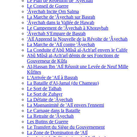
Le Plan de Rébellion de 'Âyechah
Le Conseil de Guerre
'Âyechah Incite Om Salma
La Marche de 'Âyechah sur Basrah
'Âyechah dans la Vallée de Hawab
Le Campement de 'Âyechah à Khoraybah
'Âyechah S'Empare de Basrah
'Alî Apprend la Nouvelle de la Révolte de 'Âyechah
La Marche de 'Alî contre 'Âyechah
La Conduite d'Abû Mûsâ al-Ach'arî envers le Calife
Abû Mûsâ al-Ach'arî démis de ses Fonctions de
Gouverneur de Kûfa
Al-Hassan Ibn 'Alî Réussit une Levée de Neuf Mille
Kûfites
L'Arrivée de 'Alî à Basrah
La Bataille d'Al-Jamal (du Chameau)
Le Sort de Talhah
Le Sort de Zubayr
La Défaite de 'Âyechah
La Magnanimité de 'Alî envers l'ennemi
Le Carnage dans la Bataille
La Retraite de 'Âyechah
Les Butins de Guerre
Le Transfert du Siège du Gouvernement
La Zone de Domination de 'Alî