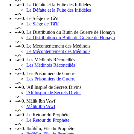
0
.
La Défaite et la Fuite des Infidèles
La Défaite et la Fuite des Infidèles
0
.
Le Siège de Tâ'if
Le Siège de Tâ'if
0
.
La Distribution du Butin de Guerre de Honayn
La Distribution du Butin de Guerre de Honayn
0
.
Le Mécontentement des Médinois
Le Mécontentement des Médinois
0
.
Les Médinois Réconciliés
Les Médinois Réconciliés
0
.
Les Prisonniers de Guerre
Les Prisonniers de Guerre
0
.
'Alî Inspiré de Secrets Divins
'Alî Inspiré de Secrets Divins
0
.
Mâlik Ibn 'Awf
Mâlik Ibn 'Awf
0
.
Le Retour du Prophète
Le Retour du Prophète
0
.
Ibrâhîm, Fils du Prophète
Ibrâhîm, Fils du Prophète