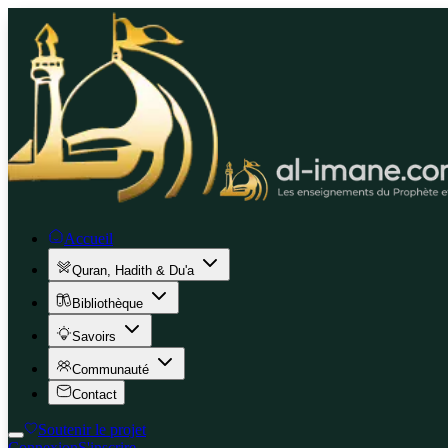
Accueil
Quran, Hadith & Du'a
Bibliothèque
Savoirs
Communauté
Contact
Soutenir le projet
Connexion
S'inscrire