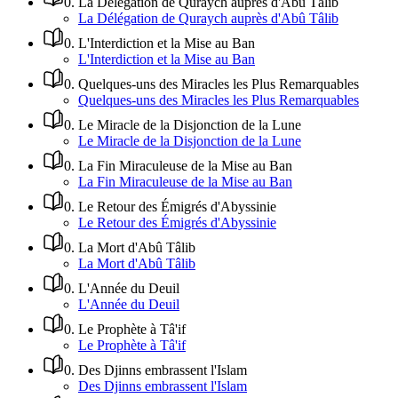
0
.
La Délégation de Quraych auprès d'Abû Tâlib
La Délégation de Quraych auprès d'Abû Tâlib
0
.
L'Interdiction et la Mise au Ban
L'Interdiction et la Mise au Ban
0
.
Quelques-uns des Miracles les Plus Remarquables
Quelques-uns des Miracles les Plus Remarquables
0
.
Le Miracle de la Disjonction de la Lune
Le Miracle de la Disjonction de la Lune
0
.
La Fin Miraculeuse de la Mise au Ban
La Fin Miraculeuse de la Mise au Ban
0
.
Le Retour des Émigrés d'Abyssinie
Le Retour des Émigrés d'Abyssinie
0
.
La Mort d'Abû Tâlib
La Mort d'Abû Tâlib
0
.
L'Année du Deuil
L'Année du Deuil
0
.
Le Prophète à Tâ'if
Le Prophète à Tâ'if
0
.
Des Djinns embrassent l'Islam
Des Djinns embrassent l'Islam