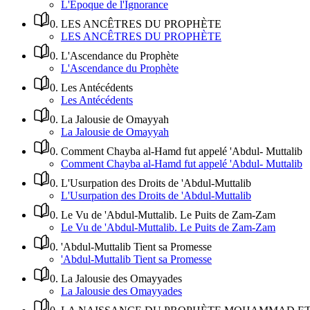
L'Époque de l'Ignorance
0
.
LES ANCÊTRES DU PROPHÈTE
LES ANCÊTRES DU PROPHÈTE
0
.
L'Ascendance du Prophète
L'Ascendance du Prophète
0
.
Les Antécédents
Les Antécédents
0
.
La Jalousie de Omayyah
La Jalousie de Omayyah
0
.
Comment Chayba al-Hamd fut appelé 'Abdul- Muttalib
Comment Chayba al-Hamd fut appelé 'Abdul- Muttalib
0
.
L'Usurpation des Droits de 'Abdul-Muttalib
L'Usurpation des Droits de 'Abdul-Muttalib
0
.
Le Vu de 'Abdul-Muttalib. Le Puits de Zam-Zam
Le Vu de 'Abdul-Muttalib. Le Puits de Zam-Zam
0
.
'Abdul-Muttalib Tient sa Promesse
'Abdul-Muttalib Tient sa Promesse
0
.
La Jalousie des Omayyades
La Jalousie des Omayyades