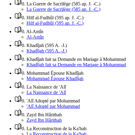
0
.
La Guerre de Sacrilège (585 ap. J. -C.)
La Guerre de Sacrilège (585 ap. J. -C.)
0
.
Hilf al-Fudhûl (595 ap. J. -C.)
Hilf al-Fudhûl (595 ap. J. -C.)
0
.
Al-Amîn
Al-Amîn
0
.
Khadîjah (595 A. -J.)
Khadîjah (595 A. -J.)
0
.
Khadîjah fait sa Demande en Mariage à Mohammad
Khadîjah fait sa Demande en Mariage à Mohammad
0
.
Mohammad Épouse Khadîjah
Mohammad Épouse Khadîjah
0
.
La Naissance de 'Alî
La Naissance de 'Alî
0
.
'Alî Adopté par Mohammad
'Alî Adopté par Mohammad
0
.
Zayd Ibn Hârithah
Zayd Ibn Hârithah
0
.
La Reconstruction de la Ka'bah
La Reconstruction de la Ka'bah