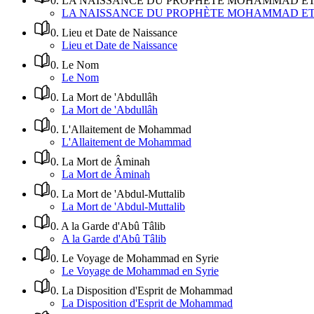
0
.
LA NAISSANCE DU PROPHÈTE MOHAMMAD ET 
LA NAISSANCE DU PROPHÈTE MOHAMMAD ET 
0
.
Lieu et Date de Naissance
Lieu et Date de Naissance
0
.
Le Nom
Le Nom
0
.
La Mort de 'Abdullâh
La Mort de 'Abdullâh
0
.
L'Allaitement de Mohammad
L'Allaitement de Mohammad
0
.
La Mort de Âminah
La Mort de Âminah
0
.
La Mort de 'Abdul-Muttalib
La Mort de 'Abdul-Muttalib
0
.
A la Garde d'Abû Tâlib
A la Garde d'Abû Tâlib
0
.
Le Voyage de Mohammad en Syrie
Le Voyage de Mohammad en Syrie
0
.
La Disposition d'Esprit de Mohammad
La Disposition d'Esprit de Mohammad