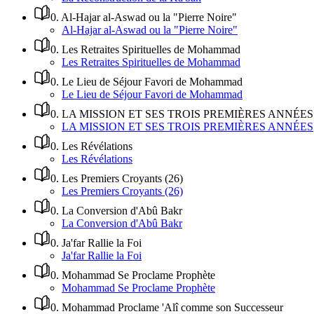
0
.
Al-Hajar al-Aswad ou la "Pierre Noire"
Al-Hajar al-Aswad ou la "Pierre Noire"
0
.
Les Retraites Spirituelles de Mohammad
Les Retraites Spirituelles de Mohammad
0
.
Le Lieu de Séjour Favori de Mohammad
Le Lieu de Séjour Favori de Mohammad
0
.
LA MISSION ET SES TROIS PREMIÈRES ANNÉES
LA MISSION ET SES TROIS PREMIÈRES ANNÉES
0
.
Les Révélations
Les Révélations
0
.
Les Premiers Croyants (26)
Les Premiers Croyants (26)
0
.
La Conversion d'Abû Bakr
La Conversion d'Abû Bakr
0
.
Ja'far Rallie la Foi
Ja'far Rallie la Foi
0
.
Mohammad Se Proclame Prophète
Mohammad Se Proclame Prophète
0
.
Mohammad Proclame 'Alî comme son Successeur