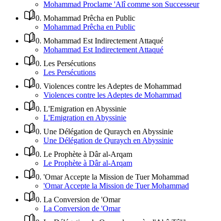
Mohammad Proclame 'Alî comme son Successeur
0
.
Mohammad Prêcha en Public
Mohammad Prêcha en Public
0
.
Mohammad Est Indirectement Attaqué
Mohammad Est Indirectement Attaqué
0
.
Les Persécutions
Les Persécutions
0
.
Violences contre les Adeptes de Mohammad
Violences contre les Adeptes de Mohammad
0
.
L'Emigration en Abyssinie
L'Emigration en Abyssinie
0
.
Une Délégation de Quraych en Abyssinie
Une Délégation de Quraych en Abyssinie
0
.
Le Prophète à Dâr al-Arqam
Le Prophète à Dâr al-Arqam
0
.
'Omar Accepte la Mission de Tuer Mohammad
'Omar Accepte la Mission de Tuer Mohammad
0
.
La Conversion de 'Omar
La Conversion de 'Omar