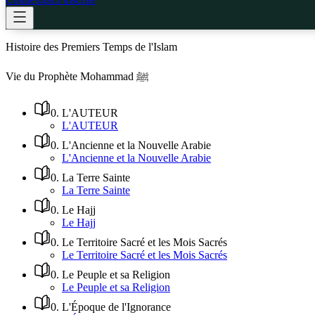
Histoire des Premiers Temps de l'Islam
Vie du Prophète Mohammad ﷺ
0
.
L'AUTEUR
L'AUTEUR
0
.
L'Ancienne et la Nouvelle Arabie
L'Ancienne et la Nouvelle Arabie
0
.
La Terre Sainte
La Terre Sainte
0
.
Le Hajj
Le Hajj
0
.
Le Territoire Sacré et les Mois Sacrés
Le Territoire Sacré et les Mois Sacrés
0
.
Le Peuple et sa Religion
Le Peuple et sa Religion
0
.
L'Époque de l'Ignorance