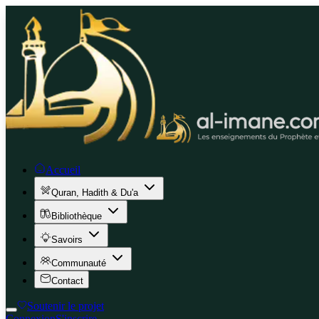
Accueil
Quran, Hadith & Du'a
Bibliothèque
Savoirs
Communauté
Contact
Soutenir le projet
Connexion
S'inscrire