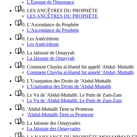
L'Époque de l'Ignorance
0
.
LES ANCÊTRES DU PROPHÈTE
LES ANCÊTRES DU PROPHÈTE
0
.
L'Ascendance du Prophète
L'Ascendance du Prophète
0
.
Les Antécédents
Les Antécédents
0
.
La Jalousie de Omayyah
La Jalousie de Omayyah
0
.
Comment Chayba al-Hamd fut appelé 'Abdul- Muttalib
Comment Chayba al-Hamd fut appelé 'Abdul- Muttalib
0
.
L'Usurpation des Droits de 'Abdul-Muttalib
L'Usurpation des Droits de 'Abdul-Muttalib
0
.
Le Vu de 'Abdul-Muttalib. Le Puits de Zam-Zam
Le Vu de 'Abdul-Muttalib. Le Puits de Zam-Zam
0
.
'Abdul-Muttalib Tient sa Promesse
'Abdul-Muttalib Tient sa Promesse
0
.
La Jalousie des Omayyades
La Jalousie des Omayyades