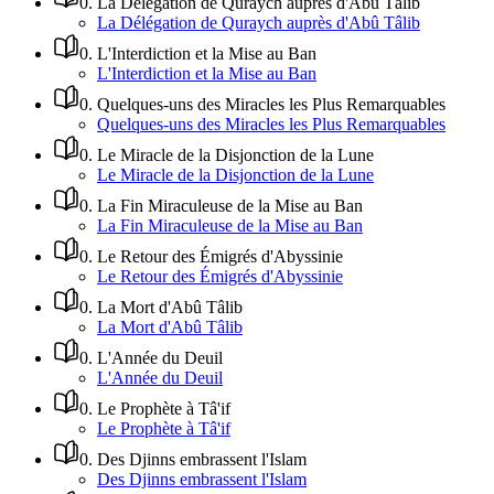
0
.
La Délégation de Quraych auprès d'Abû Tâlib
La Délégation de Quraych auprès d'Abû Tâlib
0
.
L'Interdiction et la Mise au Ban
L'Interdiction et la Mise au Ban
0
.
Quelques-uns des Miracles les Plus Remarquables
Quelques-uns des Miracles les Plus Remarquables
0
.
Le Miracle de la Disjonction de la Lune
Le Miracle de la Disjonction de la Lune
0
.
La Fin Miraculeuse de la Mise au Ban
La Fin Miraculeuse de la Mise au Ban
0
.
Le Retour des Émigrés d'Abyssinie
Le Retour des Émigrés d'Abyssinie
0
.
La Mort d'Abû Tâlib
La Mort d'Abû Tâlib
0
.
L'Année du Deuil
L'Année du Deuil
0
.
Le Prophète à Tâ'if
Le Prophète à Tâ'if
0
.
Des Djinns embrassent l'Islam
Des Djinns embrassent l'Islam