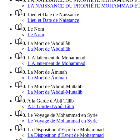
0
.
LA NAISSANCE DU PROPHÈTE MOHAMMAD ET 
LA NAISSANCE DU PROPHÈTE MOHAMMAD ET 
0
.
Lieu et Date de Naissance
Lieu et Date de Naissance
0
.
Le Nom
Le Nom
0
.
La Mort de 'Abdullâh
La Mort de 'Abdullâh
0
.
L'Allaitement de Mohammad
L'Allaitement de Mohammad
0
.
La Mort de Âminah
La Mort de Âminah
0
.
La Mort de 'Abdul-Muttalib
La Mort de 'Abdul-Muttalib
0
.
A la Garde d'Abû Tâlib
A la Garde d'Abû Tâlib
0
.
Le Voyage de Mohammad en Syrie
Le Voyage de Mohammad en Syrie
0
.
La Disposition d'Esprit de Mohammad
La Disposition d'Esprit de Mohammad