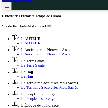
Histoire des Premiers Temps de l'Islam
Vie du Prophète Mohammad ﷺ
0
.
L'AUTEUR
L'AUTEUR
0
.
L'Ancienne et la Nouvelle Arabie
L'Ancienne et la Nouvelle Arabie
0
.
La Terre Sainte
La Terre Sainte
0
.
Le Hajj
Le Hajj
0
.
Le Territoire Sacré et les Mois Sacrés
Le Territoire Sacré et les Mois Sacrés
0
.
Le Peuple et sa Religion
Le Peuple et sa Religion
0
.
L'Époque de l'Ignorance