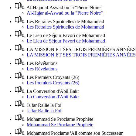
0
.
Al-Hajar al-Aswad ou la "Pierre Noire"
Al-Hajar al-Aswad ou la "Pierre Noire"
0
.
Les Retraites Spirituelles de Mohammad
Les Retraites Spirituelles de Mohammad
0
.
Le Lieu de Séjour Favori de Mohammad
Le Lieu de Séjour Favori de Mohammad
0
.
LA MISSION ET SES TROIS PREMIÈRES ANNÉES
LA MISSION ET SES TROIS PREMIÈRES ANNÉES
0
.
Les Révélations
Les Révélations
0
.
Les Premiers Croyants (26)
Les Premiers Croyants (26)
0
.
La Conversion d'Abû Bakr
La Conversion d'Abû Bakr
0
.
Ja'far Rallie la Foi
Ja'far Rallie la Foi
0
.
Mohammad Se Proclame Prophète
Mohammad Se Proclame Prophète
0
.
Mohammad Proclame 'Alî comme son Successeur