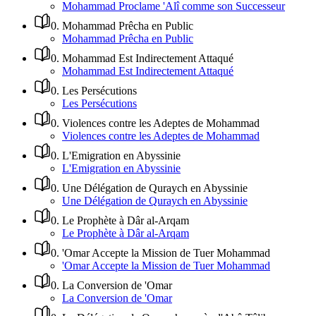
Mohammad Proclame 'Alî comme son Successeur
0
.
Mohammad Prêcha en Public
Mohammad Prêcha en Public
0
.
Mohammad Est Indirectement Attaqué
Mohammad Est Indirectement Attaqué
0
.
Les Persécutions
Les Persécutions
0
.
Violences contre les Adeptes de Mohammad
Violences contre les Adeptes de Mohammad
0
.
L'Emigration en Abyssinie
L'Emigration en Abyssinie
0
.
Une Délégation de Quraych en Abyssinie
Une Délégation de Quraych en Abyssinie
0
.
Le Prophète à Dâr al-Arqam
Le Prophète à Dâr al-Arqam
0
.
'Omar Accepte la Mission de Tuer Mohammad
'Omar Accepte la Mission de Tuer Mohammad
0
.
La Conversion de 'Omar
La Conversion de 'Omar