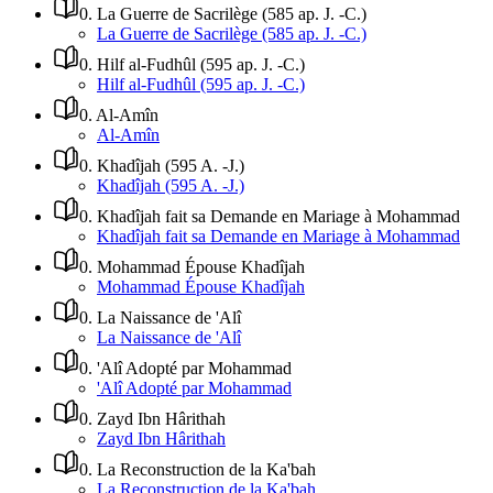
0
.
La Guerre de Sacrilège (585 ap. J. -C.)
La Guerre de Sacrilège (585 ap. J. -C.)
0
.
Hilf al-Fudhûl (595 ap. J. -C.)
Hilf al-Fudhûl (595 ap. J. -C.)
0
.
Al-Amîn
Al-Amîn
0
.
Khadîjah (595 A. -J.)
Khadîjah (595 A. -J.)
0
.
Khadîjah fait sa Demande en Mariage à Mohammad
Khadîjah fait sa Demande en Mariage à Mohammad
0
.
Mohammad Épouse Khadîjah
Mohammad Épouse Khadîjah
0
.
La Naissance de 'Alî
La Naissance de 'Alî
0
.
'Alî Adopté par Mohammad
'Alî Adopté par Mohammad
0
.
Zayd Ibn Hârithah
Zayd Ibn Hârithah
0
.
La Reconstruction de la Ka'bah
La Reconstruction de la Ka'bah