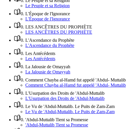
0
.
Le Peuple et sa Religion
Le Peuple et sa Religion
0
.
L'Époque de l'Ignorance
L'Époque de l'Ignorance
0
.
LES ANCÊTRES DU PROPHÈTE
LES ANCÊTRES DU PROPHÈTE
0
.
L'Ascendance du Prophète
L'Ascendance du Prophète
0
.
Les Antécédents
Les Antécédents
0
.
La Jalousie de Omayyah
La Jalousie de Omayyah
0
.
Comment Chayba al-Hamd fut appelé 'Abdul- Muttalib
Comment Chayba al-Hamd fut appelé 'Abdul- Muttalib
0
.
L'Usurpation des Droits de 'Abdul-Muttalib
L'Usurpation des Droits de 'Abdul-Muttalib
0
.
Le Vu de 'Abdul-Muttalib. Le Puits de Zam-Zam
Le Vu de 'Abdul-Muttalib. Le Puits de Zam-Zam
0
.
'Abdul-Muttalib Tient sa Promesse
'Abdul-Muttalib Tient sa Promesse