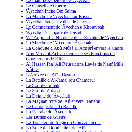
Le Plan de Rébellion de 'Âyechah
Le Conseil de Guerre
'Âyechah Incite Om Salma
La Marche de 'Âyechah sur Basrah
'Âyechah dans la Vallée de Hawab
Le Campement de 'Âyechah à Khoraybah
'Âyechah S'Empare de Basrah
'Alî Apprend la Nouvelle de la Révolte de 'Âyechah
La Marche de 'Alî contre 'Âyechah
La Conduite d'Abû Mûsâ al-Ach'arî envers le Calife
Abû Mûsâ al-Ach'arî démis de ses Fonctions de
Gouverneur de Kûfa
Al-Hassan Ibn 'Alî Réussit une Levée de Neuf Mille
Kûfites
L'Arrivée de 'Alî à Basrah
La Bataille d'Al-Jamal (du Chameau)
Le Sort de Talhah
Le Sort de Zubayr
La Défaite de 'Âyechah
La Magnanimité de 'Alî envers l'ennemi
Le Carnage dans la Bataille
La Retraite de 'Âyechah
Les Butins de Guerre
Le Transfert du Siège du Gouvernement
La Zone de Domination de 'Alî