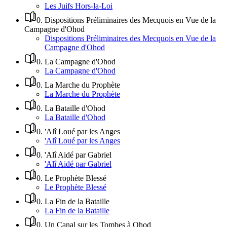
Les Juifs Hors-la-Loi
0
.
Dispositions Préliminaires des Mecquois en Vue de la
Campagne d'Ohod
Dispositions Préliminaires des Mecquois en Vue de la
Campagne d'Ohod
0
.
La Campagne d'Ohod
La Campagne d'Ohod
0
.
La Marche du Prophète
La Marche du Prophète
0
.
La Bataille d'Ohod
La Bataille d'Ohod
0
.
'Alî Loué par les Anges
'Alî Loué par les Anges
0
.
'Alî Aidé par Gabriel
'Alî Aidé par Gabriel
0
.
Le Prophète Blessé
Le Prophète Blessé
0
.
La Fin de la Bataille
La Fin de la Bataille
0
.
Un Canal sur les Tombes à Ohod