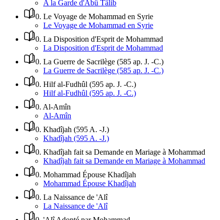
A la Garde d'Abû Tâlib
0
.
Le Voyage de Mohammad en Syrie
Le Voyage de Mohammad en Syrie
0
.
La Disposition d'Esprit de Mohammad
La Disposition d'Esprit de Mohammad
0
.
La Guerre de Sacrilège (585 ap. J. -C.)
La Guerre de Sacrilège (585 ap. J. -C.)
0
.
Hilf al-Fudhûl (595 ap. J. -C.)
Hilf al-Fudhûl (595 ap. J. -C.)
0
.
Al-Amîn
Al-Amîn
0
.
Khadîjah (595 A. -J.)
Khadîjah (595 A. -J.)
0
.
Khadîjah fait sa Demande en Mariage à Mohammad
Khadîjah fait sa Demande en Mariage à Mohammad
0
.
Mohammad Épouse Khadîjah
Mohammad Épouse Khadîjah
0
.
La Naissance de 'Alî
La Naissance de 'Alî
0
.
'Alî Adopté par Mohammad