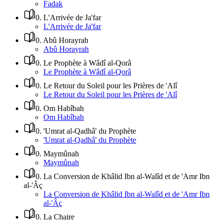
Fadak
0
.
L'Arrivée de Ja'far
L'Arrivée de Ja'far
0
.
Abû Horayrah
Abû Horayrah
0
.
Le Prophète à Wâdî al-Qorâ
Le Prophète à Wâdî al-Qorâ
0
.
Le Retour du Soleil pour les Prières de 'Alî
Le Retour du Soleil pour les Prières de 'Alî
0
.
Om Habîbah
Om Habîbah
0
.
'Umrat al-Qadhâ' du Prophète
'Umrat al-Qadhâ' du Prophète
0
.
Maymûnah
Maymûnah
0
.
La Conversion de Khâlid Ibn al-Walîd et de 'Amr Ibn
al-'Âç
La Conversion de Khâlid Ibn al-Walîd et de 'Amr Ibn
al-'Âç
0
.
La Chaire