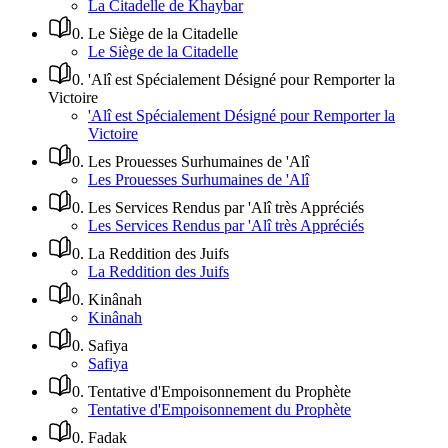
La Citadelle de Khaybar
0
.
Le Siège de la Citadelle
Le Siège de la Citadelle
0
.
'Alî est Spécialement Désigné pour Remporter la
Victoire
'Alî est Spécialement Désigné pour Remporter la
Victoire
0
.
Les Prouesses Surhumaines de 'Alî
Les Prouesses Surhumaines de 'Alî
0
.
Les Services Rendus par 'Alî très Appréciés
Les Services Rendus par 'Alî très Appréciés
0
.
La Reddition des Juifs
La Reddition des Juifs
0
.
Kinânah
Kinânah
0
.
Safiya
Safiya
0
.
Tentative d'Empoisonnement du Prophète
Tentative d'Empoisonnement du Prophète
0
.
Fadak