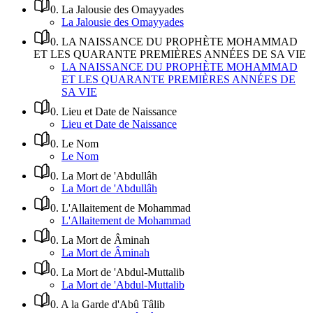
0
.
La Jalousie des Omayyades
La Jalousie des Omayyades
0
.
LA NAISSANCE DU PROPHÈTE MOHAMMAD
ET LES QUARANTE PREMIÈRES ANNÉES DE SA VIE
LA NAISSANCE DU PROPHÈTE MOHAMMAD
ET LES QUARANTE PREMIÈRES ANNÉES DE
SA VIE
0
.
Lieu et Date de Naissance
Lieu et Date de Naissance
0
.
Le Nom
Le Nom
0
.
La Mort de 'Abdullâh
La Mort de 'Abdullâh
0
.
L'Allaitement de Mohammad
L'Allaitement de Mohammad
0
.
La Mort de Âminah
La Mort de Âminah
0
.
La Mort de 'Abdul-Muttalib
La Mort de 'Abdul-Muttalib
0
.
A la Garde d'Abû Tâlib