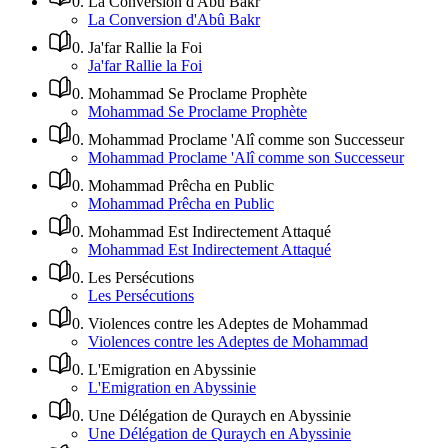
0
.
La Conversion d'Abû Bakr
La Conversion d'Abû Bakr
0
.
Ja'far Rallie la Foi
Ja'far Rallie la Foi
0
.
Mohammad Se Proclame Prophète
Mohammad Se Proclame Prophète
0
.
Mohammad Proclame 'Alî comme son Successeur
Mohammad Proclame 'Alî comme son Successeur
0
.
Mohammad Prêcha en Public
Mohammad Prêcha en Public
0
.
Mohammad Est Indirectement Attaqué
Mohammad Est Indirectement Attaqué
0
.
Les Persécutions
Les Persécutions
0
.
Violences contre les Adeptes de Mohammad
Violences contre les Adeptes de Mohammad
0
.
L'Emigration en Abyssinie
L'Emigration en Abyssinie
0
.
Une Délégation de Quraych en Abyssinie
Une Délégation de Quraych en Abyssinie