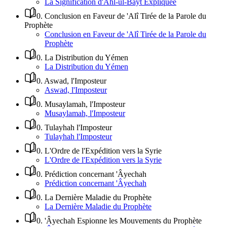
La Signification d'Ahl-ul-Bayt Expliquée
0
.
Conclusion en Faveur de 'Alî Tirée de la Parole du
Prophète
Conclusion en Faveur de 'Alî Tirée de la Parole du
Prophète
0
.
La Distribution du Yémen
La Distribution du Yémen
0
.
Aswad, l'Imposteur
Aswad, l'Imposteur
0
.
Musaylamah, l'Imposteur
Musaylamah, l'Imposteur
0
.
Tulayhah l'Imposteur
Tulayhah l'Imposteur
0
.
L'Ordre de l'Expédition vers la Syrie
L'Ordre de l'Expédition vers la Syrie
0
.
Prédiction concernant 'Âyechah
Prédiction concernant 'Âyechah
0
.
La Dernière Maladie du Prophète
La Dernière Maladie du Prophète
0
.
'Âyechah Espionne les Mouvements du Prophète