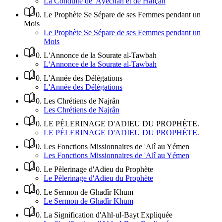
La Conduite de 'Âyechah et de Hafçah
0
.
Le Prophète Se Sépare de ses Femmes pendant un
Mois
Le Prophète Se Sépare de ses Femmes pendant un
Mois
0
.
L'Annonce de la Sourate al-Tawbah
L'Annonce de la Sourate al-Tawbah
0
.
L'Année des Délégations
L'Année des Délégations
0
.
Les Chrétiens de Najrân
Les Chrétiens de Najrân
0
.
LE PÈLERINAGE D'ADIEU DU PROPHÈTE.
LE PÈLERINAGE D'ADIEU DU PROPHÈTE.
0
.
Les Fonctions Missionnaires de 'Alî au Yémen
Les Fonctions Missionnaires de 'Alî au Yémen
0
.
Le Pèlerinage d'Adieu du Prophète
Le Pèlerinage d'Adieu du Prophète
0
.
Le Sermon de Ghadîr Khum
Le Sermon de Ghadîr Khum
0
.
La Signification d'Ahl-ul-Bayt Expliquée