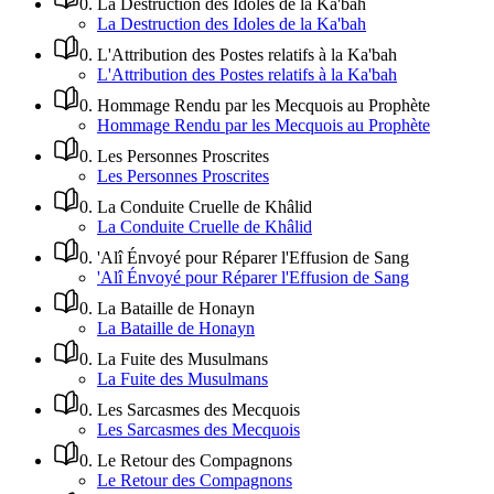
0
.
La Destruction des Idoles de la Ka'bah
La Destruction des Idoles de la Ka'bah
0
.
L'Attribution des Postes relatifs à la Ka'bah
L'Attribution des Postes relatifs à la Ka'bah
0
.
Hommage Rendu par les Mecquois au Prophète
Hommage Rendu par les Mecquois au Prophète
0
.
Les Personnes Proscrites
Les Personnes Proscrites
0
.
La Conduite Cruelle de Khâlid
La Conduite Cruelle de Khâlid
0
.
'Alî Énvoyé pour Réparer l'Effusion de Sang
'Alî Énvoyé pour Réparer l'Effusion de Sang
0
.
La Bataille de Honayn
La Bataille de Honayn
0
.
La Fuite des Musulmans
La Fuite des Musulmans
0
.
Les Sarcasmes des Mecquois
Les Sarcasmes des Mecquois
0
.
Le Retour des Compagnons
Le Retour des Compagnons