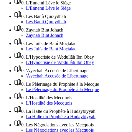
0
.
L'Ennemi Lève le Siège
L'Ennemi Lève le Siège
0
.
Les Banû Quraydhah
Les Banû Quraydhah
0
.
Zaynab Bint Johach
Zaynab Bint Johach
0
.
Les Juifs de Banî Moçtalaq
Les Juifs de Banî Moçtalaq
0
.
L'Hypocrisie de 'Abdullâh Ibn Obay
L'Hypocrisie de 'Abdullâh Ibn Obay
0
.
'Âyechah Accusée de Libertinage
'Âyechah Accusée de Libertinage
0
.
Le Pèlerinage du Prophète à la Mecque
Le Pèlerinage du Prophète à la Mecque
0
.
L'Hostilité des Mecquois
L'Hostilité des Mecquois
0
.
La Halte du Prophète à Hudaybiyyah
La Halte du Prophète à Hudaybiyyah
0
.
Les Négociations avec les Mecquois
Les Négociations avec les Mecquois