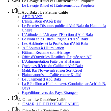
0
.
Le Lavage Rituel et l'Enterrement du Prophète
Le Lavage Rituel et l'Enterrement du Prophète
1
.
Abû Bakr : Le Premier Calife
ABÛ BAKR
L'Installation d'Abû Bakr
Le Premier Discours public d'Abû Bakr du Haut de la
Chaire
L'Attitude de 'Alî après l'Election d'Abû Bakr
Le Nom et les Titres Originels d'Abû Bakr
Les Habitudes et la Profession d'Abû Bakr
'Alî Soumis à l'Humiliation
Fâtimah Réclame son Héritage
Offre d'Ouvrir les Hostilités, Rejetée par 'Alî
L'Admonestation Faite par al-Hassan
Quelques Récits du Califat d'Abû Bakr
Mâlik Ibn Nowayrah et son Sort Cruel
Plainte auprès du Calife contre Khâlid
Le Jugement d'Abû Bakr
La Rébellion à Hadhramawt, Conduite par Ach'ath B.
Qays
Expéditions vers des Pays Etrangers
2
.
'Omar : Le Deuxième Calife
'OMAR, LE DEUXIÈME CALIFE
3
.
'Othmân : Le Troisième Calife