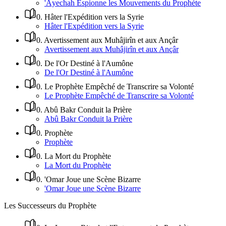
'Âyechah Espionne les Mouvements du Prophète
0
.
Hâter l'Expédition vers la Syrie
Hâter l'Expédition vers la Syrie
0
.
Avertissement aux Muhâjirîn et aux Ançâr
Avertissement aux Muhâjirîn et aux Ançâr
0
.
De l'Or Destiné à l'Aumône
De l'Or Destiné à l'Aumône
0
.
Le Prophète Empêché de Transcrire sa Volonté
Le Prophète Empêché de Transcrire sa Volonté
0
.
Abû Bakr Conduit la Prière
Abû Bakr Conduit la Prière
0
.
Prophète
Prophète
0
.
La Mort du Prophète
La Mort du Prophète
0
.
'Omar Joue une Scène Bizarre
'Omar Joue une Scène Bizarre
Les Successeurs du Prophète