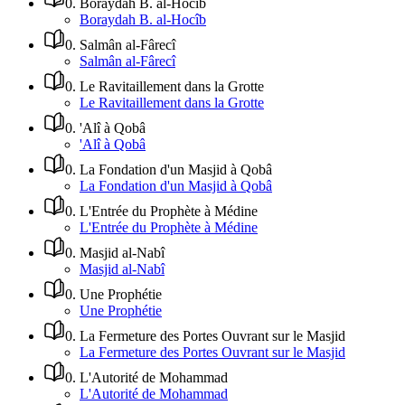
0
.
Boraydah B. al-Hocîb
Boraydah B. al-Hocîb
0
.
Salmân al-Fârecî
Salmân al-Fârecî
0
.
Le Ravitaillement dans la Grotte
Le Ravitaillement dans la Grotte
0
.
'Alî à Qobâ
'Alî à Qobâ
0
.
La Fondation d'un Masjid à Qobâ
La Fondation d'un Masjid à Qobâ
0
.
L'Entrée du Prophète à Médine
L'Entrée du Prophète à Médine
0
.
Masjid al-Nabî
Masjid al-Nabî
0
.
Une Prophétie
Une Prophétie
0
.
La Fermeture des Portes Ouvrant sur le Masjid
La Fermeture des Portes Ouvrant sur le Masjid
0
.
L'Autorité de Mohammad
L'Autorité de Mohammad