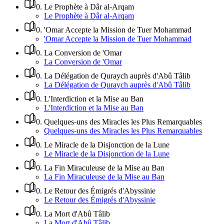
0
.
Le Prophète à Dâr al-Arqam
Le Prophète à Dâr al-Arqam
0
.
'Omar Accepte la Mission de Tuer Mohammad
'Omar Accepte la Mission de Tuer Mohammad
0
.
La Conversion de 'Omar
La Conversion de 'Omar
0
.
La Délégation de Quraych auprès d'Abû Tâlib
La Délégation de Quraych auprès d'Abû Tâlib
0
.
L'Interdiction et la Mise au Ban
L'Interdiction et la Mise au Ban
0
.
Quelques-uns des Miracles les Plus Remarquables
Quelques-uns des Miracles les Plus Remarquables
0
.
Le Miracle de la Disjonction de la Lune
Le Miracle de la Disjonction de la Lune
0
.
La Fin Miraculeuse de la Mise au Ban
La Fin Miraculeuse de la Mise au Ban
0
.
Le Retour des Émigrés d'Abyssinie
Le Retour des Émigrés d'Abyssinie
0
.
La Mort d'Abû Tâlib
La Mort d'Abû Tâlib