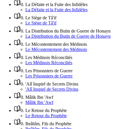
0
.
La Défaite et la Fuite des Infidèles
La Défaite et la Fuite des Infidèles
0
.
Le Siège de Tâ'if
Le Siège de Tâ'if
0
.
La Distribution du Butin de Guerre de Honayn
La Distribution du Butin de Guerre de Honayn
0
.
Le Mécontentement des Médinois
Le Mécontentement des Médinois
0
.
Les Médinois Réconciliés
Les Médinois Réconciliés
0
.
Les Prisonniers de Guerre
Les Prisonniers de Guerre
0
.
'Alî Inspiré de Secrets Divins
'Alî Inspiré de Secrets Divins
0
.
Mâlik Ibn 'Awf
Mâlik Ibn 'Awf
0
.
Le Retour du Prophète
Le Retour du Prophète
0
.
Ibrâhîm, Fils du Prophète
Ibrâhîm, Fils du Prophète