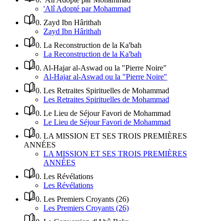
'Alî Adopté par Mohammad
0
.
Zayd Ibn Hârithah
Zayd Ibn Hârithah
0
.
La Reconstruction de la Ka'bah
La Reconstruction de la Ka'bah
0
.
Al-Hajar al-Aswad ou la "Pierre Noire"
Al-Hajar al-Aswad ou la "Pierre Noire"
0
.
Les Retraites Spirituelles de Mohammad
Les Retraites Spirituelles de Mohammad
0
.
Le Lieu de Séjour Favori de Mohammad
Le Lieu de Séjour Favori de Mohammad
0
.
LA MISSION ET SES TROIS PREMIÈRES
ANNÉES
LA MISSION ET SES TROIS PREMIÈRES
ANNÉES
0
.
Les Révélations
Les Révélations
0
.
Les Premiers Croyants (26)
Les Premiers Croyants (26)