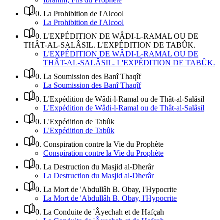
0
.
La Prohibition de l'Alcool
La Prohibition de l'Alcool
0
.
L'EXPÉDITION DE WÂDI-L-RAMAL OU DE
THÂT-AL-SALÂSIL. L'EXPÉDITION DE TABÛK.
L'EXPÉDITION DE WÂDI-L-RAMAL OU DE
THÂT-AL-SALÂSIL. L'EXPÉDITION DE TABÛK.
0
.
La Soumission des Banî Thaqîf
La Soumission des Banî Thaqîf
0
.
L'Expédition de Wâdi-l-Ramal ou de Thât-al-Salâsil
L'Expédition de Wâdi-l-Ramal ou de Thât-al-Salâsil
0
.
L'Expédition de Tabûk
L'Expédition de Tabûk
0
.
Conspiration contre la Vie du Prophète
Conspiration contre la Vie du Prophète
0
.
La Destruction du Masjid al-Dherâr
La Destruction du Masjid al-Dherâr
0
.
La Mort de 'Abdullâh B. Obay, l'Hypocrite
La Mort de 'Abdullâh B. Obay, l'Hypocrite
0
.
La Conduite de 'Âyechah et de Hafçah