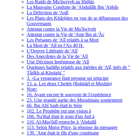
Les Raids de Mu'âwiyeh au Hidjâz
La Mauvaise Conduite de 'Abdullâh Ibn 'Abbâs
La Défection de 'Aqîl
Les Plans des Khârijites en vue de se débarrasser des
Gouvernants
Attentat contre la Vie de Mu'âwiyeh
Attentat contre la Vie de 'Amr Ibn al-'Âç
Les Présages de 'Alî relatifs à sa Mort
La Mort de 'Alî en l'An 40 H.
L'Oeuvre Littéraire de 'Alî
Des Anecdotes de la Vie de 'Alî
Une Décision Ingénieuse de 'Alî
Quelques hadiths relatifs aux mérites de 'Alî, tirés de "
Târîkh al-Kholafa' "
3. «La vengeance était presque un principe
13. a- Les deux Cheikh (Bokhârî et Muslim)
Note:
16. Ayant encore le souvenir de l'expérience
23. Une grande partie des Musulmans soutiennent
66. Ibn Abî Sarh était le frère
102. Le Prophète eut une vision à
106. Na'thal était le nom d'un Juif à
110. Al-Mas'ûdî reproche à 'Abdullâ
113. Selon Major Price, la réponse du messager
139. 'Amr était le fils d'une courtisane