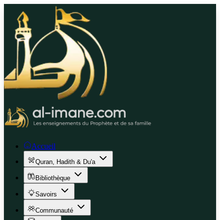
Accueil
Quran, Hadith & Du'a
Bibliothèque
Savoirs
Communauté