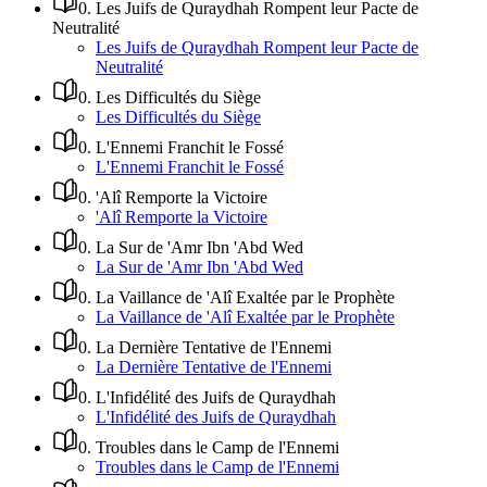
0
.
Les Juifs de Quraydhah Rompent leur Pacte de
Neutralité
Les Juifs de Quraydhah Rompent leur Pacte de
Neutralité
0
.
Les Difficultés du Siège
Les Difficultés du Siège
0
.
L'Ennemi Franchit le Fossé
L'Ennemi Franchit le Fossé
0
.
'Alî Remporte la Victoire
'Alî Remporte la Victoire
0
.
La Sur de 'Amr Ibn 'Abd Wed
La Sur de 'Amr Ibn 'Abd Wed
0
.
La Vaillance de 'Alî Exaltée par le Prophète
La Vaillance de 'Alî Exaltée par le Prophète
0
.
La Dernière Tentative de l'Ennemi
La Dernière Tentative de l'Ennemi
0
.
L'Infidélité des Juifs de Quraydhah
L'Infidélité des Juifs de Quraydhah
0
.
Troubles dans le Camp de l'Ennemi
Troubles dans le Camp de l'Ennemi