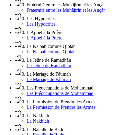
0
.
Fraternité entre les Muhâjirîn et les Ançâr
Fraternité entre les Muhâjirîn et les Ançâr
0
.
Les Hypocrites
Les Hypocrites
0
.
L'Appel à la Prière
L'Appel à la Prière
0
.
La Ka'bah comme Qiblah
La Ka'bah comme Qiblah
0
.
Le Jeûne de Ramadhân
Le Jeûne de Ramadhân
0
.
Le Mariage de Fâtimah
Le Mariage de Fâtimah
0
.
Les Préoccupations de Mohammad
Les Préoccupations de Mohammad
0
.
La Permission de Prendre les Armes
La Permission de Prendre les Armes
0
.
La Nakhlah
La Nakhlah
0
.
La Bataille de Badr
La Bataille de Badr