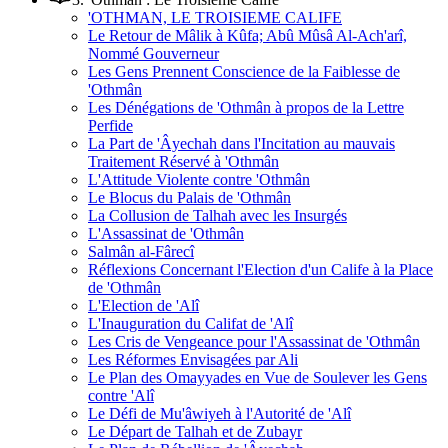
'OTHMAN, LE TROISIEME CALIFE
Le Retour de Mâlik à Kûfa; Abû Mûsâ Al-Ach'arî,
Nommé Gouverneur
Les Gens Prennent Conscience de la Faiblesse de
'Othmân
Les Dénégations de 'Othmân à propos de la Lettre
Perfide
La Part de 'Âyechah dans l'Incitation au mauvais
Traitement Réservé à 'Othmân
L'Attitude Violente contre 'Othmân
Le Blocus du Palais de 'Othmân
La Collusion de Talhah avec les Insurgés
L'Assassinat de 'Othmân
Salmân al-Fârecî
Réflexions Concernant l'Election d'un Calife à la Place
de 'Othmân
L'Election de 'Alî
L'Inauguration du Califat de 'Alî
Les Cris de Vengeance pour l'Assassinat de 'Othmân
Les Réformes Envisagées par Ali
Le Plan des Omayyades en Vue de Soulever les Gens
contre 'Alî
Le Défi de Mu'âwiyeh à l'Autorité de 'Alî
Le Départ de Talhah et de Zubayr