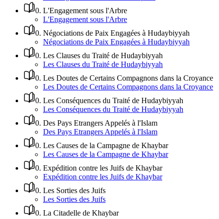
0
.
L'Engagement sous l'Arbre
L'Engagement sous l'Arbre
0
.
Négociations de Paix Engagées à Hudaybiyyah
Négociations de Paix Engagées à Hudaybiyyah
0
.
Les Clauses du Traité de Hudaybiyyah
Les Clauses du Traité de Hudaybiyyah
0
.
Les Doutes de Certains Compagnons dans la Croyance
Les Doutes de Certains Compagnons dans la Croyance
0
.
Les Conséquences du Traité de Hudaybiyyah
Les Conséquences du Traité de Hudaybiyyah
0
.
Des Pays Etrangers Appelés à l'Islam
Des Pays Etrangers Appelés à l'Islam
0
.
Les Causes de la Campagne de Khaybar
Les Causes de la Campagne de Khaybar
0
.
Expédition contre les Juifs de Khaybar
Expédition contre les Juifs de Khaybar
0
.
Les Sorties des Juifs
Les Sorties des Juifs
0
.
La Citadelle de Khaybar