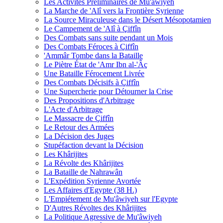
Les Activités Préliminaires de Mu'âwiyeh
La Marche de 'Alî vers la Frontière Syrienne
La Source Miraculeuse dans le Désert Mésopotamien
Le Campement de 'Alî à Çiffîn
Des Combats sans suite pendant un Mois
Des Combats Féroces à Çiffîn
'Ammâr Tombe dans la Bataille
Le Piètre État de 'Amr Ibn al-'Âç
Une Bataille Férocement Livrée
Des Combats Décisifs à Çiffîn
Une Supercherie pour Détourner la Crise
Des Propositions d'Arbitrage
L'Acte d'Arbitrage
Le Massacre de Çiffîn
Le Retour des Armées
La Décision des Juges
Stupéfaction devant la Décision
Les Khârijites
La Révolte des Khârijites
La Bataille de Nahrawân
L'Expédition Syrienne Avortée
Les Affaires d'Egypte (38 H.)
L'Empiétement de Mu'âwiyeh sur l'Egypte
D'Autres Révoltes des Khârijites
La Politique Agressive de Mu'âwiyeh