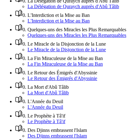
0
.
La Délégation de Quraych auprès d'Abû Tâlib
La Délégation de Quraych auprès d'Abû Tâlib
0
.
L'Interdiction et la Mise au Ban
L'Interdiction et la Mise au Ban
0
.
Quelques-uns des Miracles les Plus Remarquables
Quelques-uns des Miracles les Plus Remarquables
0
.
Le Miracle de la Disjonction de la Lune
Le Miracle de la Disjonction de la Lune
0
.
La Fin Miraculeuse de la Mise au Ban
La Fin Miraculeuse de la Mise au Ban
0
.
Le Retour des Émigrés d'Abyssinie
Le Retour des Émigrés d'Abyssinie
0
.
La Mort d'Abû Tâlib
La Mort d'Abû Tâlib
0
.
L'Année du Deuil
L'Année du Deuil
0
.
Le Prophète à Tâ'if
Le Prophète à Tâ'if
0
.
Des Djinns embrassent l'Islam
Des Djinns embrassent l'Islam