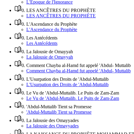
L'Époque de l'Ignorance
0
.
LES ANCÊTRES DU PROPHÈTE
LES ANCÊTRES DU PROPHÈTE
0
.
L'Ascendance du Prophète
L'Ascendance du Prophète
0
.
Les Antécédents
Les Antécédents
0
.
La Jalousie de Omayyah
La Jalousie de Omayyah
0
.
Comment Chayba al-Hamd fut appelé 'Abdul- Muttalib
Comment Chayba al-Hamd fut appelé 'Abdul- Muttalib
0
.
L'Usurpation des Droits de 'Abdul-Muttalib
L'Usurpation des Droits de 'Abdul-Muttalib
0
.
Le Vu de 'Abdul-Muttalib. Le Puits de Zam-Zam
Le Vu de 'Abdul-Muttalib. Le Puits de Zam-Zam
0
.
'Abdul-Muttalib Tient sa Promesse
'Abdul-Muttalib Tient sa Promesse
0
.
La Jalousie des Omayyades
La Jalousie des Omayyades