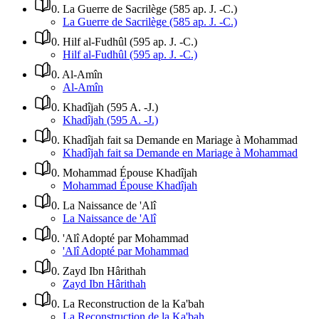
0
.
La Guerre de Sacrilège (585 ap. J. -C.)
La Guerre de Sacrilège (585 ap. J. -C.)
0
.
Hilf al-Fudhûl (595 ap. J. -C.)
Hilf al-Fudhûl (595 ap. J. -C.)
0
.
Al-Amîn
Al-Amîn
0
.
Khadîjah (595 A. -J.)
Khadîjah (595 A. -J.)
0
.
Khadîjah fait sa Demande en Mariage à Mohammad
Khadîjah fait sa Demande en Mariage à Mohammad
0
.
Mohammad Épouse Khadîjah
Mohammad Épouse Khadîjah
0
.
La Naissance de 'Alî
La Naissance de 'Alî
0
.
'Alî Adopté par Mohammad
'Alî Adopté par Mohammad
0
.
Zayd Ibn Hârithah
Zayd Ibn Hârithah
0
.
La Reconstruction de la Ka'bah
La Reconstruction de la Ka'bah