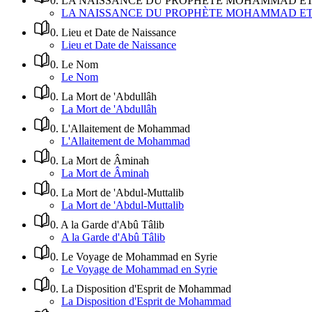
0
.
LA NAISSANCE DU PROPHÈTE MOHAMMAD ET 
LA NAISSANCE DU PROPHÈTE MOHAMMAD ET 
0
.
Lieu et Date de Naissance
Lieu et Date de Naissance
0
.
Le Nom
Le Nom
0
.
La Mort de 'Abdullâh
La Mort de 'Abdullâh
0
.
L'Allaitement de Mohammad
L'Allaitement de Mohammad
0
.
La Mort de Âminah
La Mort de Âminah
0
.
La Mort de 'Abdul-Muttalib
La Mort de 'Abdul-Muttalib
0
.
A la Garde d'Abû Tâlib
A la Garde d'Abû Tâlib
0
.
Le Voyage de Mohammad en Syrie
Le Voyage de Mohammad en Syrie
0
.
La Disposition d'Esprit de Mohammad
La Disposition d'Esprit de Mohammad