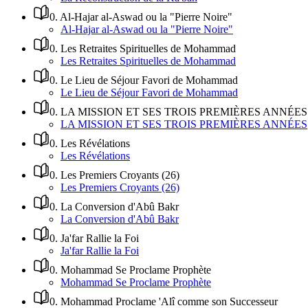
0
.
Al-Hajar al-Aswad ou la "Pierre Noire"
Al-Hajar al-Aswad ou la "Pierre Noire"
0
.
Les Retraites Spirituelles de Mohammad
Les Retraites Spirituelles de Mohammad
0
.
Le Lieu de Séjour Favori de Mohammad
Le Lieu de Séjour Favori de Mohammad
0
.
LA MISSION ET SES TROIS PREMIÈRES ANNÉES
LA MISSION ET SES TROIS PREMIÈRES ANNÉES
0
.
Les Révélations
Les Révélations
0
.
Les Premiers Croyants (26)
Les Premiers Croyants (26)
0
.
La Conversion d'Abû Bakr
La Conversion d'Abû Bakr
0
.
Ja'far Rallie la Foi
Ja'far Rallie la Foi
0
.
Mohammad Se Proclame Prophète
Mohammad Se Proclame Prophète
0
.
Mohammad Proclame 'Alî comme son Successeur