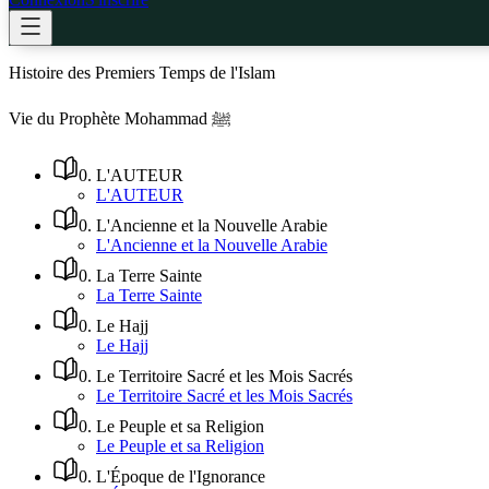
Histoire des Premiers Temps de l'Islam
Vie du Prophète Mohammad ﷺ
0
.
L'AUTEUR
L'AUTEUR
0
.
L'Ancienne et la Nouvelle Arabie
L'Ancienne et la Nouvelle Arabie
0
.
La Terre Sainte
La Terre Sainte
0
.
Le Hajj
Le Hajj
0
.
Le Territoire Sacré et les Mois Sacrés
Le Territoire Sacré et les Mois Sacrés
0
.
Le Peuple et sa Religion
Le Peuple et sa Religion
0
.
L'Époque de l'Ignorance