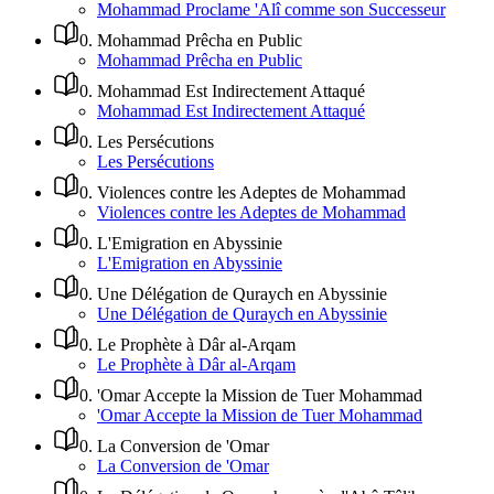
Mohammad Proclame 'Alî comme son Successeur
0
.
Mohammad Prêcha en Public
Mohammad Prêcha en Public
0
.
Mohammad Est Indirectement Attaqué
Mohammad Est Indirectement Attaqué
0
.
Les Persécutions
Les Persécutions
0
.
Violences contre les Adeptes de Mohammad
Violences contre les Adeptes de Mohammad
0
.
L'Emigration en Abyssinie
L'Emigration en Abyssinie
0
.
Une Délégation de Quraych en Abyssinie
Une Délégation de Quraych en Abyssinie
0
.
Le Prophète à Dâr al-Arqam
Le Prophète à Dâr al-Arqam
0
.
'Omar Accepte la Mission de Tuer Mohammad
'Omar Accepte la Mission de Tuer Mohammad
0
.
La Conversion de 'Omar
La Conversion de 'Omar