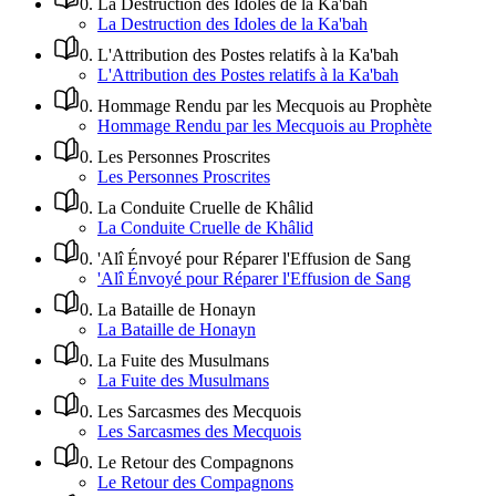
0
.
La Destruction des Idoles de la Ka'bah
La Destruction des Idoles de la Ka'bah
0
.
L'Attribution des Postes relatifs à la Ka'bah
L'Attribution des Postes relatifs à la Ka'bah
0
.
Hommage Rendu par les Mecquois au Prophète
Hommage Rendu par les Mecquois au Prophète
0
.
Les Personnes Proscrites
Les Personnes Proscrites
0
.
La Conduite Cruelle de Khâlid
La Conduite Cruelle de Khâlid
0
.
'Alî Énvoyé pour Réparer l'Effusion de Sang
'Alî Énvoyé pour Réparer l'Effusion de Sang
0
.
La Bataille de Honayn
La Bataille de Honayn
0
.
La Fuite des Musulmans
La Fuite des Musulmans
0
.
Les Sarcasmes des Mecquois
Les Sarcasmes des Mecquois
0
.
Le Retour des Compagnons
Le Retour des Compagnons