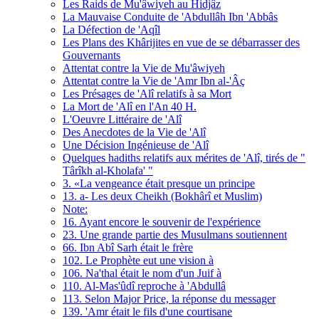
Les Raids de Mu'âwiyeh au Hidjâz
La Mauvaise Conduite de 'Abdullâh Ibn 'Abbâs
La Défection de 'Aqîl
Les Plans des Khârijites en vue de se débarrasser des
Gouvernants
Attentat contre la Vie de Mu'âwiyeh
Attentat contre la Vie de 'Amr Ibn al-'Âç
Les Présages de 'Alî relatifs à sa Mort
La Mort de 'Alî en l'An 40 H.
L'Oeuvre Littéraire de 'Alî
Des Anecdotes de la Vie de 'Alî
Une Décision Ingénieuse de 'Alî
Quelques hadiths relatifs aux mérites de 'Alî, tirés de "
Târîkh al-Kholafa' "
3. «La vengeance était presque un principe
13. a- Les deux Cheikh (Bokhârî et Muslim)
Note:
16. Ayant encore le souvenir de l'expérience
23. Une grande partie des Musulmans soutiennent
66. Ibn Abî Sarh était le frère
102. Le Prophète eut une vision à
106. Na'thal était le nom d'un Juif à
110. Al-Mas'ûdî reproche à 'Abdullâ
113. Selon Major Price, la réponse du messager
139. 'Amr était le fils d'une courtisane