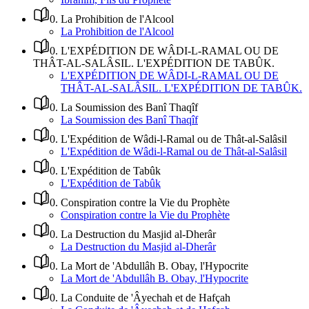
0
.
La Prohibition de l'Alcool
La Prohibition de l'Alcool
0
.
L'EXPÉDITION DE WÂDI-L-RAMAL OU DE
THÂT-AL-SALÂSIL. L'EXPÉDITION DE TABÛK.
L'EXPÉDITION DE WÂDI-L-RAMAL OU DE
THÂT-AL-SALÂSIL. L'EXPÉDITION DE TABÛK.
0
.
La Soumission des Banî Thaqîf
La Soumission des Banî Thaqîf
0
.
L'Expédition de Wâdi-l-Ramal ou de Thât-al-Salâsil
L'Expédition de Wâdi-l-Ramal ou de Thât-al-Salâsil
0
.
L'Expédition de Tabûk
L'Expédition de Tabûk
0
.
Conspiration contre la Vie du Prophète
Conspiration contre la Vie du Prophète
0
.
La Destruction du Masjid al-Dherâr
La Destruction du Masjid al-Dherâr
0
.
La Mort de 'Abdullâh B. Obay, l'Hypocrite
La Mort de 'Abdullâh B. Obay, l'Hypocrite
0
.
La Conduite de 'Âyechah et de Hafçah