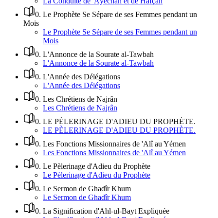
La Conduite de 'Âyechah et de Hafçah
0
.
Le Prophète Se Sépare de ses Femmes pendant un
Mois
Le Prophète Se Sépare de ses Femmes pendant un
Mois
0
.
L'Annonce de la Sourate al-Tawbah
L'Annonce de la Sourate al-Tawbah
0
.
L'Année des Délégations
L'Année des Délégations
0
.
Les Chrétiens de Najrân
Les Chrétiens de Najrân
0
.
LE PÈLERINAGE D'ADIEU DU PROPHÈTE.
LE PÈLERINAGE D'ADIEU DU PROPHÈTE.
0
.
Les Fonctions Missionnaires de 'Alî au Yémen
Les Fonctions Missionnaires de 'Alî au Yémen
0
.
Le Pèlerinage d'Adieu du Prophète
Le Pèlerinage d'Adieu du Prophète
0
.
Le Sermon de Ghadîr Khum
Le Sermon de Ghadîr Khum
0
.
La Signification d'Ahl-ul-Bayt Expliquée