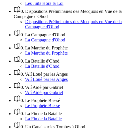
Les Juifs Hors-la-Loi
0
.
Dispositions Préliminaires des Mecquois en Vue de la
Campagne d'Ohod
Dispositions Préliminaires des Mecquois en Vue de la
Campagne d'Ohod
0
.
La Campagne d'Ohod
La Campagne d'Ohod
0
.
La Marche du Prophète
La Marche du Prophète
0
.
La Bataille d'Ohod
La Bataille d'Ohod
0
.
'Alî Loué par les Anges
'Alî Loué par les Anges
0
.
'Alî Aidé par Gabriel
'Alî Aidé par Gabriel
0
.
Le Prophète Blessé
Le Prophète Blessé
0
.
La Fin de la Bataille
La Fin de la Bataille
0
.
Un Canal sur les Tombes à Ohod