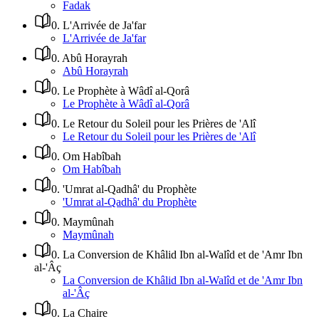
Fadak
0
.
L'Arrivée de Ja'far
L'Arrivée de Ja'far
0
.
Abû Horayrah
Abû Horayrah
0
.
Le Prophète à Wâdî al-Qorâ
Le Prophète à Wâdî al-Qorâ
0
.
Le Retour du Soleil pour les Prières de 'Alî
Le Retour du Soleil pour les Prières de 'Alî
0
.
Om Habîbah
Om Habîbah
0
.
'Umrat al-Qadhâ' du Prophète
'Umrat al-Qadhâ' du Prophète
0
.
Maymûnah
Maymûnah
0
.
La Conversion de Khâlid Ibn al-Walîd et de 'Amr Ibn
al-'Âç
La Conversion de Khâlid Ibn al-Walîd et de 'Amr Ibn
al-'Âç
0
.
La Chaire