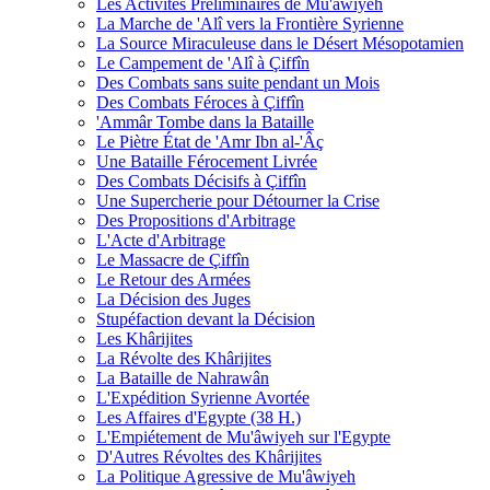
Les Activités Préliminaires de Mu'âwiyeh
La Marche de 'Alî vers la Frontière Syrienne
La Source Miraculeuse dans le Désert Mésopotamien
Le Campement de 'Alî à Çiffîn
Des Combats sans suite pendant un Mois
Des Combats Féroces à Çiffîn
'Ammâr Tombe dans la Bataille
Le Piètre État de 'Amr Ibn al-'Âç
Une Bataille Férocement Livrée
Des Combats Décisifs à Çiffîn
Une Supercherie pour Détourner la Crise
Des Propositions d'Arbitrage
L'Acte d'Arbitrage
Le Massacre de Çiffîn
Le Retour des Armées
La Décision des Juges
Stupéfaction devant la Décision
Les Khârijites
La Révolte des Khârijites
La Bataille de Nahrawân
L'Expédition Syrienne Avortée
Les Affaires d'Egypte (38 H.)
L'Empiétement de Mu'âwiyeh sur l'Egypte
D'Autres Révoltes des Khârijites
La Politique Agressive de Mu'âwiyeh