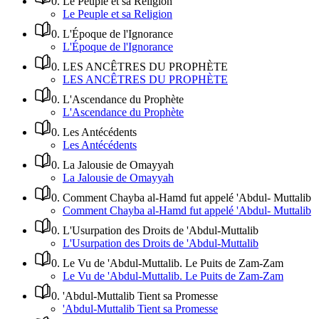
0
.
Le Peuple et sa Religion
Le Peuple et sa Religion
0
.
L'Époque de l'Ignorance
L'Époque de l'Ignorance
0
.
LES ANCÊTRES DU PROPHÈTE
LES ANCÊTRES DU PROPHÈTE
0
.
L'Ascendance du Prophète
L'Ascendance du Prophète
0
.
Les Antécédents
Les Antécédents
0
.
La Jalousie de Omayyah
La Jalousie de Omayyah
0
.
Comment Chayba al-Hamd fut appelé 'Abdul- Muttalib
Comment Chayba al-Hamd fut appelé 'Abdul- Muttalib
0
.
L'Usurpation des Droits de 'Abdul-Muttalib
L'Usurpation des Droits de 'Abdul-Muttalib
0
.
Le Vu de 'Abdul-Muttalib. Le Puits de Zam-Zam
Le Vu de 'Abdul-Muttalib. Le Puits de Zam-Zam
0
.
'Abdul-Muttalib Tient sa Promesse
'Abdul-Muttalib Tient sa Promesse