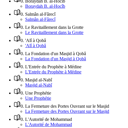
0
.
Boraydah B. al-Hocîb
Boraydah B. al-Hocîb
0
.
Salmân al-Fârecî
Salmân al-Fârecî
0
.
Le Ravitaillement dans la Grotte
Le Ravitaillement dans la Grotte
0
.
'Alî à Qobâ
'Alî à Qobâ
0
.
La Fondation d'un Masjid à Qobâ
La Fondation d'un Masjid à Qobâ
0
.
L'Entrée du Prophète à Médine
L'Entrée du Prophète à Médine
0
.
Masjid al-Nabî
Masjid al-Nabî
0
.
Une Prophétie
Une Prophétie
0
.
La Fermeture des Portes Ouvrant sur le Masjid
La Fermeture des Portes Ouvrant sur le Masjid
0
.
L'Autorité de Mohammad
L'Autorité de Mohammad