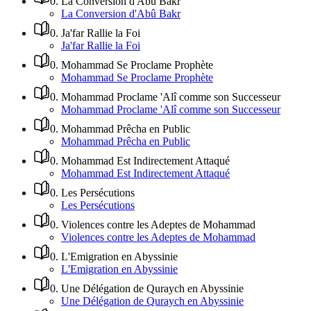
0
.
La Conversion d'Abû Bakr
La Conversion d'Abû Bakr
0
.
Ja'far Rallie la Foi
Ja'far Rallie la Foi
0
.
Mohammad Se Proclame Prophète
Mohammad Se Proclame Prophète
0
.
Mohammad Proclame 'Alî comme son Successeur
Mohammad Proclame 'Alî comme son Successeur
0
.
Mohammad Prêcha en Public
Mohammad Prêcha en Public
0
.
Mohammad Est Indirectement Attaqué
Mohammad Est Indirectement Attaqué
0
.
Les Persécutions
Les Persécutions
0
.
Violences contre les Adeptes de Mohammad
Violences contre les Adeptes de Mohammad
0
.
L'Emigration en Abyssinie
L'Emigration en Abyssinie
0
.
Une Délégation de Quraych en Abyssinie
Une Délégation de Quraych en Abyssinie