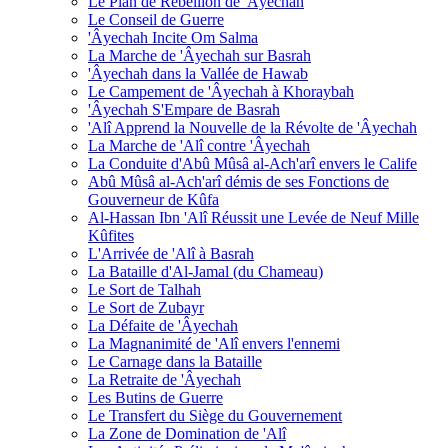
Le Plan de Rébellion de 'Âyechah
Le Conseil de Guerre
'Âyechah Incite Om Salma
La Marche de 'Âyechah sur Basrah
'Âyechah dans la Vallée de Hawab
Le Campement de 'Âyechah à Khoraybah
'Âyechah S'Empare de Basrah
'Alî Apprend la Nouvelle de la Révolte de 'Âyechah
La Marche de 'Alî contre 'Âyechah
La Conduite d'Abû Mûsâ al-Ach'arî envers le Calife
Abû Mûsâ al-Ach'arî démis de ses Fonctions de
Gouverneur de Kûfa
Al-Hassan Ibn 'Alî Réussit une Levée de Neuf Mille
Kûfites
L'Arrivée de 'Alî à Basrah
La Bataille d'Al-Jamal (du Chameau)
Le Sort de Talhah
Le Sort de Zubayr
La Défaite de 'Âyechah
La Magnanimité de 'Alî envers l'ennemi
Le Carnage dans la Bataille
La Retraite de 'Âyechah
Les Butins de Guerre
Le Transfert du Siège du Gouvernement
La Zone de Domination de 'Alî