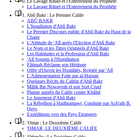
0
.
Le Lavage Rituel et l'Enterrement du Prophète
Le Lavage Rituel et l'Enterrement du Prophète
1
.
Abû Bakr : Le Premier Calife
ABÛ BAKR
L'Installation d'Abû Bakr
Le Premier Discours public d'Abû Bakr du Haut de la
Chaire
L'Attitude de 'Alî après l'Election d'Abû Bakr
Le Nom et les Titres Originels d'Abû Bakr
Les Habitudes et la Profession d'Abû Bakr
'Alî Soumis à l'Humiliation
Fâtimah Réclame son Héritage
Offre d'Ouvrir les Hostilités, Rejetée par 'Alî
L'Admonestation Faite par al-Hassan
Quelques Récits du Califat d'Abû Bakr
Mâlik Ibn Nowayrah et son Sort Cruel
Plainte auprès du Calife contre Khâlid
Le Jugement d'Abû Bakr
La Rébellion à Hadhramawt, Conduite par Ach'ath B.
Qays
Expéditions vers des Pays Etrangers
2
.
'Omar : Le Deuxième Calife
'OMAR, LE DEUXIÈME CALIFE
3
.
'Othmân : Le Troisième Calife