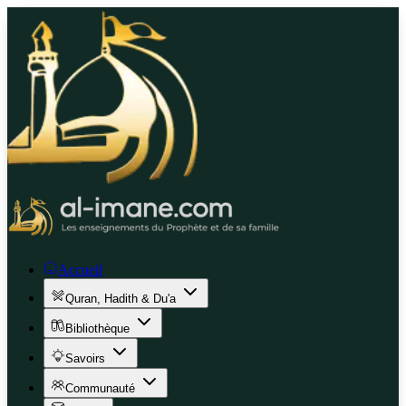
Accueil
Quran, Hadith & Du'a
Bibliothèque
Savoirs
Communauté