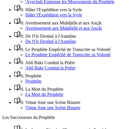
'Âyechah Espionne les Mouvements du Prophète
0
.
Hâter l'Expédition vers la Syrie
Hâter l'Expédition vers la Syrie
0
.
Avertissement aux Muhâjirîn et aux Ançâr
Avertissement aux Muhâjirîn et aux Ançâr
0
.
De l'Or Destiné à l'Aumône
De l'Or Destiné à l'Aumône
0
.
Le Prophète Empêché de Transcrire sa Volonté
Le Prophète Empêché de Transcrire sa Volonté
0
.
Abû Bakr Conduit la Prière
Abû Bakr Conduit la Prière
0
.
Prophète
Prophète
0
.
La Mort du Prophète
La Mort du Prophète
0
.
'Omar Joue une Scène Bizarre
'Omar Joue une Scène Bizarre
Les Successeurs du Prophète