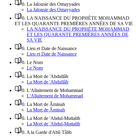
0
.
La Jalousie des Omayyades
La Jalousie des Omayyades
0
.
LA NAISSANCE DU PROPHÈTE MOHAMMAD
ET LES QUARANTE PREMIÈRES ANNÉES DE SA VIE
LA NAISSANCE DU PROPHÈTE MOHAMMAD
ET LES QUARANTE PREMIÈRES ANNÉES DE
SA VIE
0
.
Lieu et Date de Naissance
Lieu et Date de Naissance
0
.
Le Nom
Le Nom
0
.
La Mort de 'Abdullâh
La Mort de 'Abdullâh
0
.
L'Allaitement de Mohammad
L'Allaitement de Mohammad
0
.
La Mort de Âminah
La Mort de Âminah
0
.
La Mort de 'Abdul-Muttalib
La Mort de 'Abdul-Muttalib
0
.
A la Garde d'Abû Tâlib