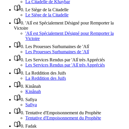
La Citadelle de Khaybar
0
.
Le Siège de la Citadelle
Le Siège de la Citadelle
0
.
'Alî est Spécialement Désigné pour Remporter la
Victoire
'Alî est Spécialement Désigné pour Remporter la
Victoire
0
.
Les Prouesses Surhumaines de 'Alî
Les Prouesses Surhumaines de 'Alî
0
.
Les Services Rendus par 'Alî très Appréciés
Les Services Rendus par 'Alî très Appréciés
0
.
La Reddition des Juifs
La Reddition des Juifs
0
.
Kinânah
Kinânah
0
.
Safiya
Safiya
0
.
Tentative d'Empoisonnement du Prophète
Tentative d'Empoisonnement du Prophète
0
.
Fadak