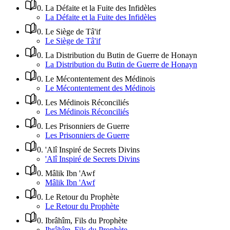
0
.
La Défaite et la Fuite des Infidèles
La Défaite et la Fuite des Infidèles
0
.
Le Siège de Tâ'if
Le Siège de Tâ'if
0
.
La Distribution du Butin de Guerre de Honayn
La Distribution du Butin de Guerre de Honayn
0
.
Le Mécontentement des Médinois
Le Mécontentement des Médinois
0
.
Les Médinois Réconciliés
Les Médinois Réconciliés
0
.
Les Prisonniers de Guerre
Les Prisonniers de Guerre
0
.
'Alî Inspiré de Secrets Divins
'Alî Inspiré de Secrets Divins
0
.
Mâlik Ibn 'Awf
Mâlik Ibn 'Awf
0
.
Le Retour du Prophète
Le Retour du Prophète
0
.
Ibrâhîm, Fils du Prophète
Ibrâhîm, Fils du Prophète