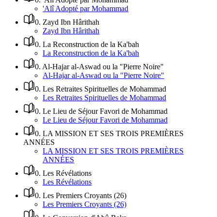
'Alî Adopté par Mohammad
0
.
Zayd Ibn Hârithah
Zayd Ibn Hârithah
0
.
La Reconstruction de la Ka'bah
La Reconstruction de la Ka'bah
0
.
Al-Hajar al-Aswad ou la "Pierre Noire"
Al-Hajar al-Aswad ou la "Pierre Noire"
0
.
Les Retraites Spirituelles de Mohammad
Les Retraites Spirituelles de Mohammad
0
.
Le Lieu de Séjour Favori de Mohammad
Le Lieu de Séjour Favori de Mohammad
0
.
LA MISSION ET SES TROIS PREMIÈRES
ANNÉES
LA MISSION ET SES TROIS PREMIÈRES
ANNÉES
0
.
Les Révélations
Les Révélations
0
.
Les Premiers Croyants (26)
Les Premiers Croyants (26)