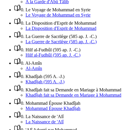
A la Garde d'Abû Tâlib
0
.
Le Voyage de Mohammad en Syrie
Le Voyage de Mohammad en Syrie
0
.
La Disposition d'Esprit de Mohammad
La Disposition d'Esprit de Mohammad
0
.
La Guerre de Sacrilège (585 ap. J. -C.)
La Guerre de Sacrilège (585 ap. J. -C.)
0
.
Hilf al-Fudhûl (595 ap. J. -C.)
Hilf al-Fudhûl (595 ap. J. -C.)
0
.
Al-Amîn
Al-Amîn
0
.
Khadîjah (595 A. -J.)
Khadîjah (595 A. -J.)
0
.
Khadîjah fait sa Demande en Mariage à Mohammad
Khadîjah fait sa Demande en Mariage à Mohammad
0
.
Mohammad Épouse Khadîjah
Mohammad Épouse Khadîjah
0
.
La Naissance de 'Alî
La Naissance de 'Alî
0
.
'Alî Adopté par Mohammad