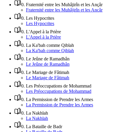
0
.
Fraternité entre les Muhâjirîn et les Ançâr
Fraternité entre les Muhâjirîn et les Ançâr
0
.
Les Hypocrites
Les Hypocrites
0
.
L'Appel à la Prière
L'Appel à la Prière
0
.
La Ka'bah comme Qiblah
La Ka'bah comme Qiblah
0
.
Le Jeûne de Ramadhân
Le Jeûne de Ramadhân
0
.
Le Mariage de Fâtimah
Le Mariage de Fâtimah
0
.
Les Préoccupations de Mohammad
Les Préoccupations de Mohammad
0
.
La Permission de Prendre les Armes
La Permission de Prendre les Armes
0
.
La Nakhlah
La Nakhlah
0
.
La Bataille de Badr
La Bataille de Badr