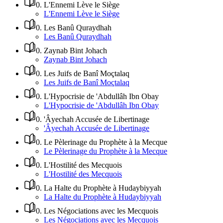
0
.
L'Ennemi Lève le Siège
L'Ennemi Lève le Siège
0
.
Les Banû Quraydhah
Les Banû Quraydhah
0
.
Zaynab Bint Johach
Zaynab Bint Johach
0
.
Les Juifs de Banî Moçtalaq
Les Juifs de Banî Moçtalaq
0
.
L'Hypocrisie de 'Abdullâh Ibn Obay
L'Hypocrisie de 'Abdullâh Ibn Obay
0
.
'Âyechah Accusée de Libertinage
'Âyechah Accusée de Libertinage
0
.
Le Pèlerinage du Prophète à la Mecque
Le Pèlerinage du Prophète à la Mecque
0
.
L'Hostilité des Mecquois
L'Hostilité des Mecquois
0
.
La Halte du Prophète à Hudaybiyyah
La Halte du Prophète à Hudaybiyyah
0
.
Les Négociations avec les Mecquois
Les Négociations avec les Mecquois