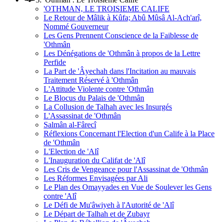
'OTHMAN, LE TROISIEME CALIFE
Le Retour de Mâlik à Kûfa; Abû Mûsâ Al-Ach'arî,
Nommé Gouverneur
Les Gens Prennent Conscience de la Faiblesse de
'Othmân
Les Dénégations de 'Othmân à propos de la Lettre
Perfide
La Part de 'Âyechah dans l'Incitation au mauvais
Traitement Réservé à 'Othmân
L'Attitude Violente contre 'Othmân
Le Blocus du Palais de 'Othmân
La Collusion de Talhah avec les Insurgés
L'Assassinat de 'Othmân
Salmân al-Fârecî
Réflexions Concernant l'Election d'un Calife à la Place
de 'Othmân
L'Election de 'Alî
L'Inauguration du Califat de 'Alî
Les Cris de Vengeance pour l'Assassinat de 'Othmân
Les Réformes Envisagées par Ali
Le Plan des Omayyades en Vue de Soulever les Gens
contre 'Alî
Le Défi de Mu'âwiyeh à l'Autorité de 'Alî
Le Départ de Talhah et de Zubayr