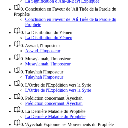
La Signification d'Ahl-ul-Bayt Expliquée
0
.
Conclusion en Faveur de 'Alî Tirée de la Parole du
Prophète
Conclusion en Faveur de 'Alî Tirée de la Parole du
Prophète
0
.
La Distribution du Yémen
La Distribution du Yémen
0
.
Aswad, l'Imposteur
Aswad, l'Imposteur
0
.
Musaylamah, l'Imposteur
Musaylamah, l'Imposteur
0
.
Tulayhah l'Imposteur
Tulayhah l'Imposteur
0
.
L'Ordre de l'Expédition vers la Syrie
L'Ordre de l'Expédition vers la Syrie
0
.
Prédiction concernant 'Âyechah
Prédiction concernant 'Âyechah
0
.
La Dernière Maladie du Prophète
La Dernière Maladie du Prophète
0
.
'Âyechah Espionne les Mouvements du Prophète