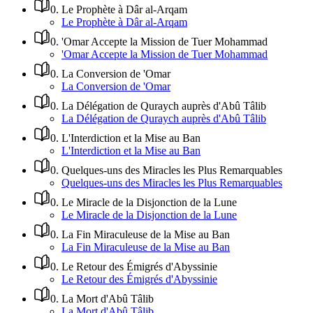
0
.
Le Prophète à Dâr al-Arqam
Le Prophète à Dâr al-Arqam
0
.
'Omar Accepte la Mission de Tuer Mohammad
'Omar Accepte la Mission de Tuer Mohammad
0
.
La Conversion de 'Omar
La Conversion de 'Omar
0
.
La Délégation de Quraych auprès d'Abû Tâlib
La Délégation de Quraych auprès d'Abû Tâlib
0
.
L'Interdiction et la Mise au Ban
L'Interdiction et la Mise au Ban
0
.
Quelques-uns des Miracles les Plus Remarquables
Quelques-uns des Miracles les Plus Remarquables
0
.
Le Miracle de la Disjonction de la Lune
Le Miracle de la Disjonction de la Lune
0
.
La Fin Miraculeuse de la Mise au Ban
La Fin Miraculeuse de la Mise au Ban
0
.
Le Retour des Émigrés d'Abyssinie
Le Retour des Émigrés d'Abyssinie
0
.
La Mort d'Abû Tâlib
La Mort d'Abû Tâlib