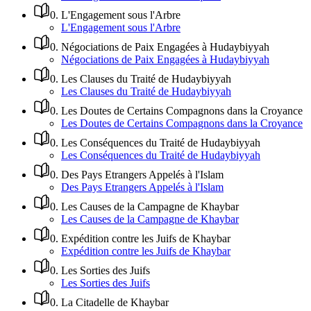
0
.
L'Engagement sous l'Arbre
L'Engagement sous l'Arbre
0
.
Négociations de Paix Engagées à Hudaybiyyah
Négociations de Paix Engagées à Hudaybiyyah
0
.
Les Clauses du Traité de Hudaybiyyah
Les Clauses du Traité de Hudaybiyyah
0
.
Les Doutes de Certains Compagnons dans la Croyance
Les Doutes de Certains Compagnons dans la Croyance
0
.
Les Conséquences du Traité de Hudaybiyyah
Les Conséquences du Traité de Hudaybiyyah
0
.
Des Pays Etrangers Appelés à l'Islam
Des Pays Etrangers Appelés à l'Islam
0
.
Les Causes de la Campagne de Khaybar
Les Causes de la Campagne de Khaybar
0
.
Expédition contre les Juifs de Khaybar
Expédition contre les Juifs de Khaybar
0
.
Les Sorties des Juifs
Les Sorties des Juifs
0
.
La Citadelle de Khaybar