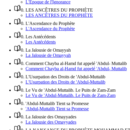
L'Époque de l'Ignorance
0
.
LES ANCÊTRES DU PROPHÈTE
LES ANCÊTRES DU PROPHÈTE
0
.
L'Ascendance du Prophète
L'Ascendance du Prophète
0
.
Les Antécédents
Les Antécédents
0
.
La Jalousie de Omayyah
La Jalousie de Omayyah
0
.
Comment Chayba al-Hamd fut appelé 'Abdul- Muttalib
Comment Chayba al-Hamd fut appelé 'Abdul- Muttalib
0
.
L'Usurpation des Droits de 'Abdul-Muttalib
L'Usurpation des Droits de 'Abdul-Muttalib
0
.
Le Vu de 'Abdul-Muttalib. Le Puits de Zam-Zam
Le Vu de 'Abdul-Muttalib. Le Puits de Zam-Zam
0
.
'Abdul-Muttalib Tient sa Promesse
'Abdul-Muttalib Tient sa Promesse
0
.
La Jalousie des Omayyades
La Jalousie des Omayyades