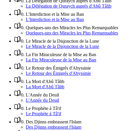
0
.
La Délégation de Quraych auprès d'Abû Tâlib
La Délégation de Quraych auprès d'Abû Tâlib
0
.
L'Interdiction et la Mise au Ban
L'Interdiction et la Mise au Ban
0
.
Quelques-uns des Miracles les Plus Remarquables
Quelques-uns des Miracles les Plus Remarquables
0
.
Le Miracle de la Disjonction de la Lune
Le Miracle de la Disjonction de la Lune
0
.
La Fin Miraculeuse de la Mise au Ban
La Fin Miraculeuse de la Mise au Ban
0
.
Le Retour des Émigrés d'Abyssinie
Le Retour des Émigrés d'Abyssinie
0
.
La Mort d'Abû Tâlib
La Mort d'Abû Tâlib
0
.
L'Année du Deuil
L'Année du Deuil
0
.
Le Prophète à Tâ'if
Le Prophète à Tâ'if
0
.
Des Djinns embrassent l'Islam
Des Djinns embrassent l'Islam