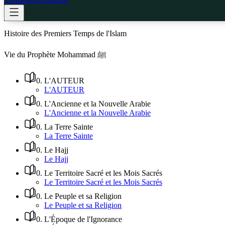
Histoire des Premiers Temps de l'Islam
Vie du Prophète Mohammad ﷺ
0
.
L'AUTEUR
L'AUTEUR
0
.
L'Ancienne et la Nouvelle Arabie
L'Ancienne et la Nouvelle Arabie
0
.
La Terre Sainte
La Terre Sainte
0
.
Le Hajj
Le Hajj
0
.
Le Territoire Sacré et les Mois Sacrés
Le Territoire Sacré et les Mois Sacrés
0
.
Le Peuple et sa Religion
Le Peuple et sa Religion
0
.
L'Époque de l'Ignorance