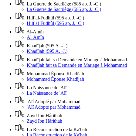
0
.
La Guerre de Sacrilège (585 ap. J. -C.)
La Guerre de Sacrilège (585 ap. J. -C.)
0
.
Hilf al-Fudhûl (595 ap. J. -C.)
Hilf al-Fudhûl (595 ap. J. -C.)
0
.
Al-Amîn
Al-Amîn
0
.
Khadîjah (595 A. -J.)
Khadîjah (595 A. -J.)
0
.
Khadîjah fait sa Demande en Mariage à Mohammad
Khadîjah fait sa Demande en Mariage à Mohammad
0
.
Mohammad Épouse Khadîjah
Mohammad Épouse Khadîjah
0
.
La Naissance de 'Alî
La Naissance de 'Alî
0
.
'Alî Adopté par Mohammad
'Alî Adopté par Mohammad
0
.
Zayd Ibn Hârithah
Zayd Ibn Hârithah
0
.
La Reconstruction de la Ka'bah
La Reconstruction de la Ka'bah