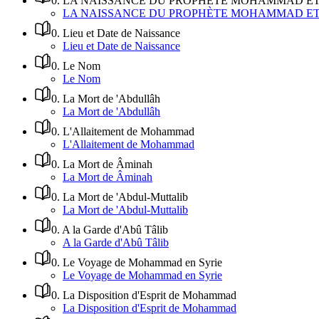
0
.
LA NAISSANCE DU PROPHÈTE MOHAMMAD ET 
LA NAISSANCE DU PROPHÈTE MOHAMMAD ET 
0
.
Lieu et Date de Naissance
Lieu et Date de Naissance
0
.
Le Nom
Le Nom
0
.
La Mort de 'Abdullâh
La Mort de 'Abdullâh
0
.
L'Allaitement de Mohammad
L'Allaitement de Mohammad
0
.
La Mort de Âminah
La Mort de Âminah
0
.
La Mort de 'Abdul-Muttalib
La Mort de 'Abdul-Muttalib
0
.
A la Garde d'Abû Tâlib
A la Garde d'Abû Tâlib
0
.
Le Voyage de Mohammad en Syrie
Le Voyage de Mohammad en Syrie
0
.
La Disposition d'Esprit de Mohammad
La Disposition d'Esprit de Mohammad