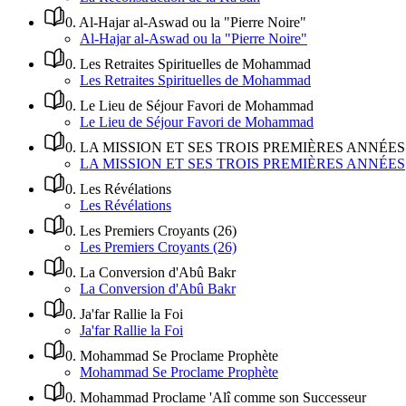
0
.
Al-Hajar al-Aswad ou la "Pierre Noire"
Al-Hajar al-Aswad ou la "Pierre Noire"
0
.
Les Retraites Spirituelles de Mohammad
Les Retraites Spirituelles de Mohammad
0
.
Le Lieu de Séjour Favori de Mohammad
Le Lieu de Séjour Favori de Mohammad
0
.
LA MISSION ET SES TROIS PREMIÈRES ANNÉES
LA MISSION ET SES TROIS PREMIÈRES ANNÉES
0
.
Les Révélations
Les Révélations
0
.
Les Premiers Croyants (26)
Les Premiers Croyants (26)
0
.
La Conversion d'Abû Bakr
La Conversion d'Abû Bakr
0
.
Ja'far Rallie la Foi
Ja'far Rallie la Foi
0
.
Mohammad Se Proclame Prophète
Mohammad Se Proclame Prophète
0
.
Mohammad Proclame 'Alî comme son Successeur