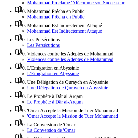
Mohammad Proclame 'Alî comme son Successeur
0
.
Mohammad Prêcha en Public
Mohammad Prêcha en Public
0
.
Mohammad Est Indirectement Attaqué
Mohammad Est Indirectement Attaqué
0
.
Les Persécutions
Les Persécutions
0
.
Violences contre les Adeptes de Mohammad
Violences contre les Adeptes de Mohammad
0
.
L'Emigration en Abyssinie
L'Emigration en Abyssinie
0
.
Une Délégation de Quraych en Abyssinie
Une Délégation de Quraych en Abyssinie
0
.
Le Prophète à Dâr al-Arqam
Le Prophète à Dâr al-Arqam
0
.
'Omar Accepte la Mission de Tuer Mohammad
'Omar Accepte la Mission de Tuer Mohammad
0
.
La Conversion de 'Omar
La Conversion de 'Omar