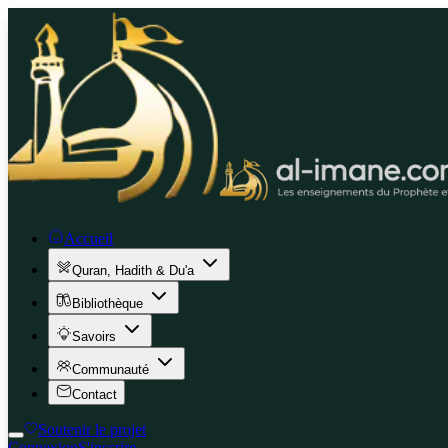
Accueil
Quran, Hadith & Du'a
Bibliothèque
Savoirs
Communauté
Contact
Soutenir le projet
Connexion
S'inscrire