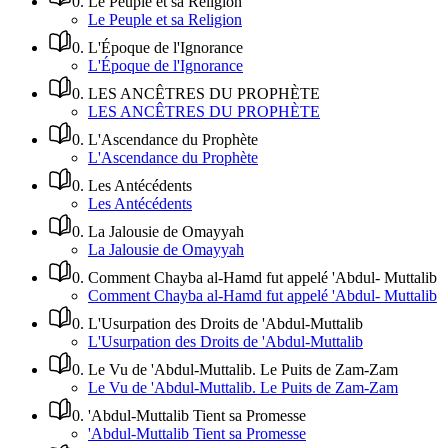
0
.
Le Peuple et sa Religion
Le Peuple et sa Religion
0
.
L'Époque de l'Ignorance
L'Époque de l'Ignorance
0
.
LES ANCÊTRES DU PROPHÈTE
LES ANCÊTRES DU PROPHÈTE
0
.
L'Ascendance du Prophète
L'Ascendance du Prophète
0
.
Les Antécédents
Les Antécédents
0
.
La Jalousie de Omayyah
La Jalousie de Omayyah
0
.
Comment Chayba al-Hamd fut appelé 'Abdul- Muttalib
Comment Chayba al-Hamd fut appelé 'Abdul- Muttalib
0
.
L'Usurpation des Droits de 'Abdul-Muttalib
L'Usurpation des Droits de 'Abdul-Muttalib
0
.
Le Vu de 'Abdul-Muttalib. Le Puits de Zam-Zam
Le Vu de 'Abdul-Muttalib. Le Puits de Zam-Zam
0
.
'Abdul-Muttalib Tient sa Promesse
'Abdul-Muttalib Tient sa Promesse