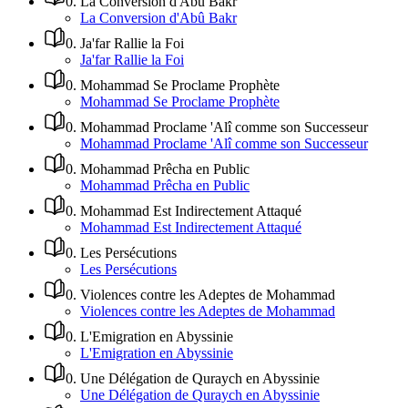
0
.
La Conversion d'Abû Bakr
La Conversion d'Abû Bakr
0
.
Ja'far Rallie la Foi
Ja'far Rallie la Foi
0
.
Mohammad Se Proclame Prophète
Mohammad Se Proclame Prophète
0
.
Mohammad Proclame 'Alî comme son Successeur
Mohammad Proclame 'Alî comme son Successeur
0
.
Mohammad Prêcha en Public
Mohammad Prêcha en Public
0
.
Mohammad Est Indirectement Attaqué
Mohammad Est Indirectement Attaqué
0
.
Les Persécutions
Les Persécutions
0
.
Violences contre les Adeptes de Mohammad
Violences contre les Adeptes de Mohammad
0
.
L'Emigration en Abyssinie
L'Emigration en Abyssinie
0
.
Une Délégation de Quraych en Abyssinie
Une Délégation de Quraych en Abyssinie