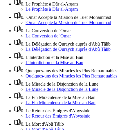
0
.
Le Prophète à Dâr al-Arqam
Le Prophète à Dâr al-Arqam
0
.
'Omar Accepte la Mission de Tuer Mohammad
'Omar Accepte la Mission de Tuer Mohammad
0
.
La Conversion de 'Omar
La Conversion de 'Omar
0
.
La Délégation de Quraych auprès d'Abû Tâlib
La Délégation de Quraych auprès d'Abû Tâlib
0
.
L'Interdiction et la Mise au Ban
L'Interdiction et la Mise au Ban
0
.
Quelques-uns des Miracles les Plus Remarquables
Quelques-uns des Miracles les Plus Remarquables
0
.
Le Miracle de la Disjonction de la Lune
Le Miracle de la Disjonction de la Lune
0
.
La Fin Miraculeuse de la Mise au Ban
La Fin Miraculeuse de la Mise au Ban
0
.
Le Retour des Émigrés d'Abyssinie
Le Retour des Émigrés d'Abyssinie
0
.
La Mort d'Abû Tâlib
La Mort d'Abû Tâlib