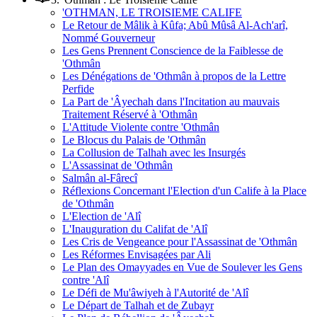
'OTHMAN, LE TROISIEME CALIFE
Le Retour de Mâlik à Kûfa; Abû Mûsâ Al-Ach'arî,
Nommé Gouverneur
Les Gens Prennent Conscience de la Faiblesse de
'Othmân
Les Dénégations de 'Othmân à propos de la Lettre
Perfide
La Part de 'Âyechah dans l'Incitation au mauvais
Traitement Réservé à 'Othmân
L'Attitude Violente contre 'Othmân
Le Blocus du Palais de 'Othmân
La Collusion de Talhah avec les Insurgés
L'Assassinat de 'Othmân
Salmân al-Fârecî
Réflexions Concernant l'Election d'un Calife à la Place
de 'Othmân
L'Election de 'Alî
L'Inauguration du Califat de 'Alî
Les Cris de Vengeance pour l'Assassinat de 'Othmân
Les Réformes Envisagées par Ali
Le Plan des Omayyades en Vue de Soulever les Gens
contre 'Alî
Le Défi de Mu'âwiyeh à l'Autorité de 'Alî
Le Départ de Talhah et de Zubayr