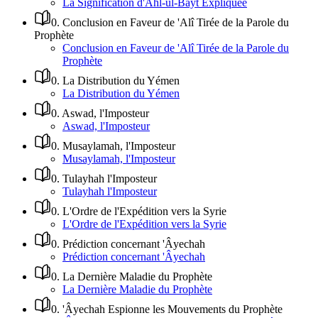
La Signification d'Ahl-ul-Bayt Expliquée
0
.
Conclusion en Faveur de 'Alî Tirée de la Parole du
Prophète
Conclusion en Faveur de 'Alî Tirée de la Parole du
Prophète
0
.
La Distribution du Yémen
La Distribution du Yémen
0
.
Aswad, l'Imposteur
Aswad, l'Imposteur
0
.
Musaylamah, l'Imposteur
Musaylamah, l'Imposteur
0
.
Tulayhah l'Imposteur
Tulayhah l'Imposteur
0
.
L'Ordre de l'Expédition vers la Syrie
L'Ordre de l'Expédition vers la Syrie
0
.
Prédiction concernant 'Âyechah
Prédiction concernant 'Âyechah
0
.
La Dernière Maladie du Prophète
La Dernière Maladie du Prophète
0
.
'Âyechah Espionne les Mouvements du Prophète