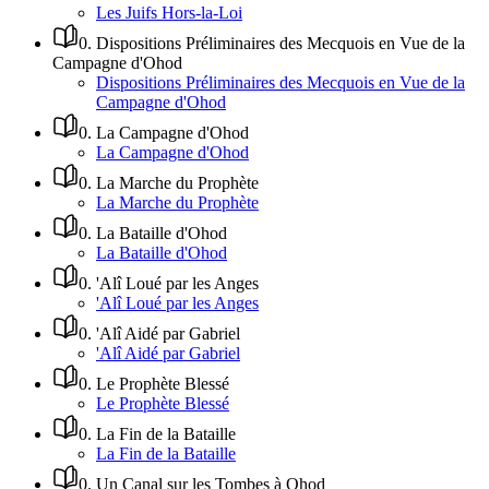
Les Juifs Hors-la-Loi
0
.
Dispositions Préliminaires des Mecquois en Vue de la
Campagne d'Ohod
Dispositions Préliminaires des Mecquois en Vue de la
Campagne d'Ohod
0
.
La Campagne d'Ohod
La Campagne d'Ohod
0
.
La Marche du Prophète
La Marche du Prophète
0
.
La Bataille d'Ohod
La Bataille d'Ohod
0
.
'Alî Loué par les Anges
'Alî Loué par les Anges
0
.
'Alî Aidé par Gabriel
'Alî Aidé par Gabriel
0
.
Le Prophète Blessé
Le Prophète Blessé
0
.
La Fin de la Bataille
La Fin de la Bataille
0
.
Un Canal sur les Tombes à Ohod