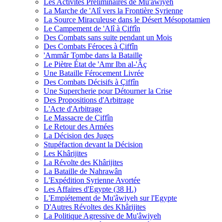
Les Activités Préliminaires de Mu'âwiyeh
La Marche de 'Alî vers la Frontière Syrienne
La Source Miraculeuse dans le Désert Mésopotamien
Le Campement de 'Alî à Çiffîn
Des Combats sans suite pendant un Mois
Des Combats Féroces à Çiffîn
'Ammâr Tombe dans la Bataille
Le Piètre État de 'Amr Ibn al-'Âç
Une Bataille Férocement Livrée
Des Combats Décisifs à Çiffîn
Une Supercherie pour Détourner la Crise
Des Propositions d'Arbitrage
L'Acte d'Arbitrage
Le Massacre de Çiffîn
Le Retour des Armées
La Décision des Juges
Stupéfaction devant la Décision
Les Khârijites
La Révolte des Khârijites
La Bataille de Nahrawân
L'Expédition Syrienne Avortée
Les Affaires d'Egypte (38 H.)
L'Empiétement de Mu'âwiyeh sur l'Egypte
D'Autres Révoltes des Khârijites
La Politique Agressive de Mu'âwiyeh