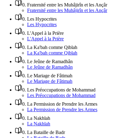
0
.
Fraternité entre les Muhâjirîn et les Ançâr
Fraternité entre les Muhâjirîn et les Ançâr
0
.
Les Hypocrites
Les Hypocrites
0
.
L'Appel à la Prière
L'Appel à la Prière
0
.
La Ka'bah comme Qiblah
La Ka'bah comme Qiblah
0
.
Le Jeûne de Ramadhân
Le Jeûne de Ramadhân
0
.
Le Mariage de Fâtimah
Le Mariage de Fâtimah
0
.
Les Préoccupations de Mohammad
Les Préoccupations de Mohammad
0
.
La Permission de Prendre les Armes
La Permission de Prendre les Armes
0
.
La Nakhlah
La Nakhlah
0
.
La Bataille de Badr
La Bataille de Badr