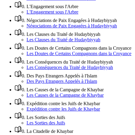
0
.
L'Engagement sous l'Arbre
L'Engagement sous l'Arbre
0
.
Négociations de Paix Engagées à Hudaybiyyah
Négociations de Paix Engagées à Hudaybiyyah
0
.
Les Clauses du Traité de Hudaybiyyah
Les Clauses du Traité de Hudaybiyyah
0
.
Les Doutes de Certains Compagnons dans la Croyance
Les Doutes de Certains Compagnons dans la Croyance
0
.
Les Conséquences du Traité de Hudaybiyyah
Les Conséquences du Traité de Hudaybiyyah
0
.
Des Pays Etrangers Appelés à l'Islam
Des Pays Etrangers Appelés à l'Islam
0
.
Les Causes de la Campagne de Khaybar
Les Causes de la Campagne de Khaybar
0
.
Expédition contre les Juifs de Khaybar
Expédition contre les Juifs de Khaybar
0
.
Les Sorties des Juifs
Les Sorties des Juifs
0
.
La Citadelle de Khaybar