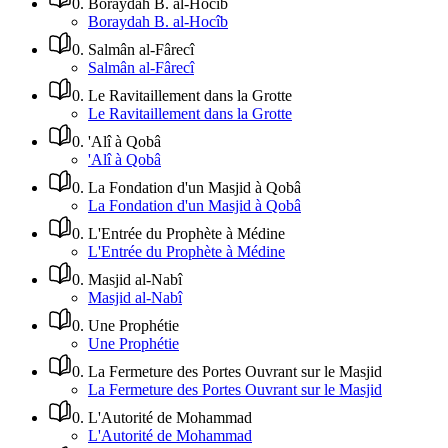
0
.
Boraydah B. al-Hocîb
Boraydah B. al-Hocîb
0
.
Salmân al-Fârecî
Salmân al-Fârecî
0
.
Le Ravitaillement dans la Grotte
Le Ravitaillement dans la Grotte
0
.
'Alî à Qobâ
'Alî à Qobâ
0
.
La Fondation d'un Masjid à Qobâ
La Fondation d'un Masjid à Qobâ
0
.
L'Entrée du Prophète à Médine
L'Entrée du Prophète à Médine
0
.
Masjid al-Nabî
Masjid al-Nabî
0
.
Une Prophétie
Une Prophétie
0
.
La Fermeture des Portes Ouvrant sur le Masjid
La Fermeture des Portes Ouvrant sur le Masjid
0
.
L'Autorité de Mohammad
L'Autorité de Mohammad