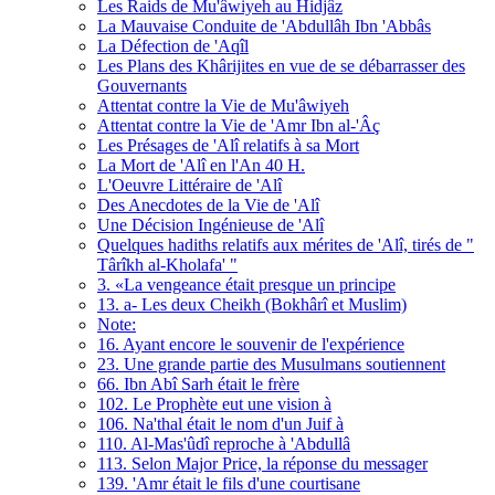
Les Raids de Mu'âwiyeh au Hidjâz
La Mauvaise Conduite de 'Abdullâh Ibn 'Abbâs
La Défection de 'Aqîl
Les Plans des Khârijites en vue de se débarrasser des
Gouvernants
Attentat contre la Vie de Mu'âwiyeh
Attentat contre la Vie de 'Amr Ibn al-'Âç
Les Présages de 'Alî relatifs à sa Mort
La Mort de 'Alî en l'An 40 H.
L'Oeuvre Littéraire de 'Alî
Des Anecdotes de la Vie de 'Alî
Une Décision Ingénieuse de 'Alî
Quelques hadiths relatifs aux mérites de 'Alî, tirés de "
Târîkh al-Kholafa' "
3. «La vengeance était presque un principe
13. a- Les deux Cheikh (Bokhârî et Muslim)
Note:
16. Ayant encore le souvenir de l'expérience
23. Une grande partie des Musulmans soutiennent
66. Ibn Abî Sarh était le frère
102. Le Prophète eut une vision à
106. Na'thal était le nom d'un Juif à
110. Al-Mas'ûdî reproche à 'Abdullâ
113. Selon Major Price, la réponse du messager
139. 'Amr était le fils d'une courtisane