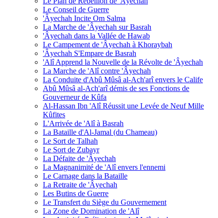
Le Plan de Rébellion de 'Âyechah
Le Conseil de Guerre
'Âyechah Incite Om Salma
La Marche de 'Âyechah sur Basrah
'Âyechah dans la Vallée de Hawab
Le Campement de 'Âyechah à Khoraybah
'Âyechah S'Empare de Basrah
'Alî Apprend la Nouvelle de la Révolte de 'Âyechah
La Marche de 'Alî contre 'Âyechah
La Conduite d'Abû Mûsâ al-Ach'arî envers le Calife
Abû Mûsâ al-Ach'arî démis de ses Fonctions de
Gouverneur de Kûfa
Al-Hassan Ibn 'Alî Réussit une Levée de Neuf Mille
Kûfites
L'Arrivée de 'Alî à Basrah
La Bataille d'Al-Jamal (du Chameau)
Le Sort de Talhah
Le Sort de Zubayr
La Défaite de 'Âyechah
La Magnanimité de 'Alî envers l'ennemi
Le Carnage dans la Bataille
La Retraite de 'Âyechah
Les Butins de Guerre
Le Transfert du Siège du Gouvernement
La Zone de Domination de 'Alî