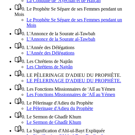
La Conduite de 'Âyechah et de Hafçah
0
.
Le Prophète Se Sépare de ses Femmes pendant un
Mois
Le Prophète Se Sépare de ses Femmes pendant un
Mois
0
.
L'Annonce de la Sourate al-Tawbah
L'Annonce de la Sourate al-Tawbah
0
.
L'Année des Délégations
L'Année des Délégations
0
.
Les Chrétiens de Najrân
Les Chrétiens de Najrân
0
.
LE PÈLERINAGE D'ADIEU DU PROPHÈTE.
LE PÈLERINAGE D'ADIEU DU PROPHÈTE.
0
.
Les Fonctions Missionnaires de 'Alî au Yémen
Les Fonctions Missionnaires de 'Alî au Yémen
0
.
Le Pèlerinage d'Adieu du Prophète
Le Pèlerinage d'Adieu du Prophète
0
.
Le Sermon de Ghadîr Khum
Le Sermon de Ghadîr Khum
0
.
La Signification d'Ahl-ul-Bayt Expliquée