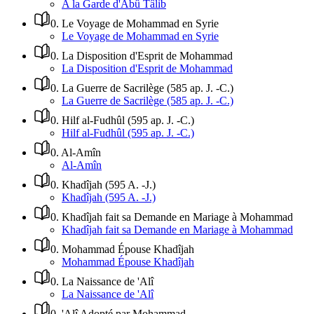
A la Garde d'Abû Tâlib
0
.
Le Voyage de Mohammad en Syrie
Le Voyage de Mohammad en Syrie
0
.
La Disposition d'Esprit de Mohammad
La Disposition d'Esprit de Mohammad
0
.
La Guerre de Sacrilège (585 ap. J. -C.)
La Guerre de Sacrilège (585 ap. J. -C.)
0
.
Hilf al-Fudhûl (595 ap. J. -C.)
Hilf al-Fudhûl (595 ap. J. -C.)
0
.
Al-Amîn
Al-Amîn
0
.
Khadîjah (595 A. -J.)
Khadîjah (595 A. -J.)
0
.
Khadîjah fait sa Demande en Mariage à Mohammad
Khadîjah fait sa Demande en Mariage à Mohammad
0
.
Mohammad Épouse Khadîjah
Mohammad Épouse Khadîjah
0
.
La Naissance de 'Alî
La Naissance de 'Alî
0
.
'Alî Adopté par Mohammad