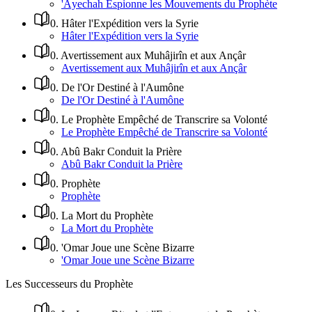
'Âyechah Espionne les Mouvements du Prophète
0
.
Hâter l'Expédition vers la Syrie
Hâter l'Expédition vers la Syrie
0
.
Avertissement aux Muhâjirîn et aux Ançâr
Avertissement aux Muhâjirîn et aux Ançâr
0
.
De l'Or Destiné à l'Aumône
De l'Or Destiné à l'Aumône
0
.
Le Prophète Empêché de Transcrire sa Volonté
Le Prophète Empêché de Transcrire sa Volonté
0
.
Abû Bakr Conduit la Prière
Abû Bakr Conduit la Prière
0
.
Prophète
Prophète
0
.
La Mort du Prophète
La Mort du Prophète
0
.
'Omar Joue une Scène Bizarre
'Omar Joue une Scène Bizarre
Les Successeurs du Prophète