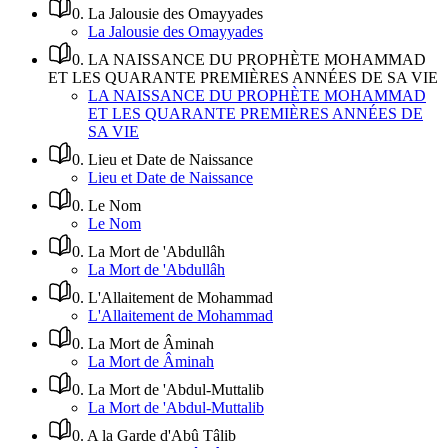
0
.
La Jalousie des Omayyades
La Jalousie des Omayyades
0
.
LA NAISSANCE DU PROPHÈTE MOHAMMAD
ET LES QUARANTE PREMIÈRES ANNÉES DE SA VIE
LA NAISSANCE DU PROPHÈTE MOHAMMAD
ET LES QUARANTE PREMIÈRES ANNÉES DE
SA VIE
0
.
Lieu et Date de Naissance
Lieu et Date de Naissance
0
.
Le Nom
Le Nom
0
.
La Mort de 'Abdullâh
La Mort de 'Abdullâh
0
.
L'Allaitement de Mohammad
L'Allaitement de Mohammad
0
.
La Mort de Âminah
La Mort de Âminah
0
.
La Mort de 'Abdul-Muttalib
La Mort de 'Abdul-Muttalib
0
.
A la Garde d'Abû Tâlib