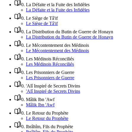
0
.
La Défaite et la Fuite des Infidèles
La Défaite et la Fuite des Infidèles
0
.
Le Siège de Tâ'if
Le Siège de Tâ'if
0
.
La Distribution du Butin de Guerre de Honayn
La Distribution du Butin de Guerre de Honayn
0
.
Le Mécontentement des Médinois
Le Mécontentement des Médinois
0
.
Les Médinois Réconciliés
Les Médinois Réconciliés
0
.
Les Prisonniers de Guerre
Les Prisonniers de Guerre
0
.
'Alî Inspiré de Secrets Divins
'Alî Inspiré de Secrets Divins
0
.
Mâlik Ibn 'Awf
Mâlik Ibn 'Awf
0
.
Le Retour du Prophète
Le Retour du Prophète
0
.
Ibrâhîm, Fils du Prophète
Ibrâhîm, Fils du Prophète