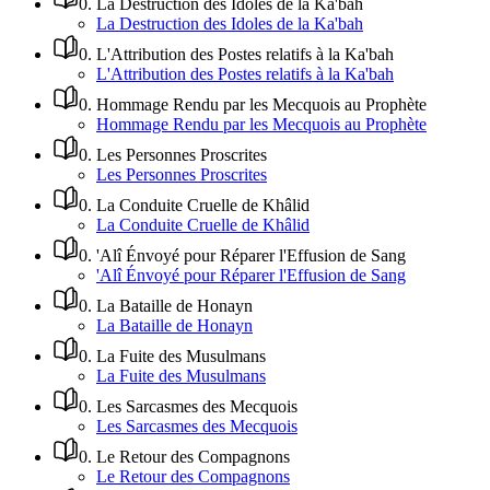
0
.
La Destruction des Idoles de la Ka'bah
La Destruction des Idoles de la Ka'bah
0
.
L'Attribution des Postes relatifs à la Ka'bah
L'Attribution des Postes relatifs à la Ka'bah
0
.
Hommage Rendu par les Mecquois au Prophète
Hommage Rendu par les Mecquois au Prophète
0
.
Les Personnes Proscrites
Les Personnes Proscrites
0
.
La Conduite Cruelle de Khâlid
La Conduite Cruelle de Khâlid
0
.
'Alî Énvoyé pour Réparer l'Effusion de Sang
'Alî Énvoyé pour Réparer l'Effusion de Sang
0
.
La Bataille de Honayn
La Bataille de Honayn
0
.
La Fuite des Musulmans
La Fuite des Musulmans
0
.
Les Sarcasmes des Mecquois
Les Sarcasmes des Mecquois
0
.
Le Retour des Compagnons
Le Retour des Compagnons