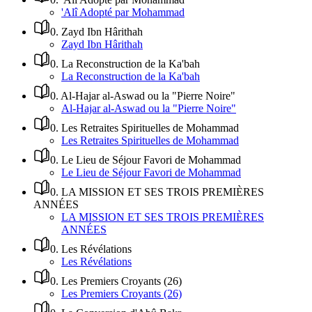
'Alî Adopté par Mohammad
0
.
Zayd Ibn Hârithah
Zayd Ibn Hârithah
0
.
La Reconstruction de la Ka'bah
La Reconstruction de la Ka'bah
0
.
Al-Hajar al-Aswad ou la "Pierre Noire"
Al-Hajar al-Aswad ou la "Pierre Noire"
0
.
Les Retraites Spirituelles de Mohammad
Les Retraites Spirituelles de Mohammad
0
.
Le Lieu de Séjour Favori de Mohammad
Le Lieu de Séjour Favori de Mohammad
0
.
LA MISSION ET SES TROIS PREMIÈRES
ANNÉES
LA MISSION ET SES TROIS PREMIÈRES
ANNÉES
0
.
Les Révélations
Les Révélations
0
.
Les Premiers Croyants (26)
Les Premiers Croyants (26)