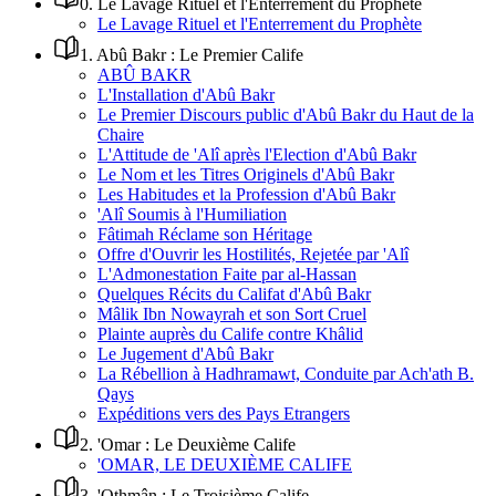
0
.
Le Lavage Rituel et l'Enterrement du Prophète
Le Lavage Rituel et l'Enterrement du Prophète
1
.
Abû Bakr : Le Premier Calife
ABÛ BAKR
L'Installation d'Abû Bakr
Le Premier Discours public d'Abû Bakr du Haut de la
Chaire
L'Attitude de 'Alî après l'Election d'Abû Bakr
Le Nom et les Titres Originels d'Abû Bakr
Les Habitudes et la Profession d'Abû Bakr
'Alî Soumis à l'Humiliation
Fâtimah Réclame son Héritage
Offre d'Ouvrir les Hostilités, Rejetée par 'Alî
L'Admonestation Faite par al-Hassan
Quelques Récits du Califat d'Abû Bakr
Mâlik Ibn Nowayrah et son Sort Cruel
Plainte auprès du Calife contre Khâlid
Le Jugement d'Abû Bakr
La Rébellion à Hadhramawt, Conduite par Ach'ath B.
Qays
Expéditions vers des Pays Etrangers
2
.
'Omar : Le Deuxième Calife
'OMAR, LE DEUXIÈME CALIFE
3
.
'Othmân : Le Troisième Calife