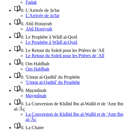
Fadak
0
.
L'Arrivée de Ja'far
L'Arrivée de Ja'far
0
.
Abû Horayrah
Abû Horayrah
0
.
Le Prophète à Wâdî al-Qorâ
Le Prophète à Wâdî al-Qorâ
0
.
Le Retour du Soleil pour les Prières de 'Alî
Le Retour du Soleil pour les Prières de 'Alî
0
.
Om Habîbah
Om Habîbah
0
.
'Umrat al-Qadhâ' du Prophète
'Umrat al-Qadhâ' du Prophète
0
.
Maymûnah
Maymûnah
0
.
La Conversion de Khâlid Ibn al-Walîd et de 'Amr Ibn
al-'Âç
La Conversion de Khâlid Ibn al-Walîd et de 'Amr Ibn
al-'Âç
0
.
La Chaire