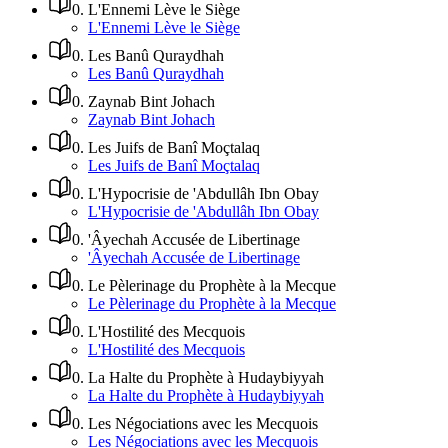
0
.
L'Ennemi Lève le Siège
L'Ennemi Lève le Siège
0
.
Les Banû Quraydhah
Les Banû Quraydhah
0
.
Zaynab Bint Johach
Zaynab Bint Johach
0
.
Les Juifs de Banî Moçtalaq
Les Juifs de Banî Moçtalaq
0
.
L'Hypocrisie de 'Abdullâh Ibn Obay
L'Hypocrisie de 'Abdullâh Ibn Obay
0
.
'Âyechah Accusée de Libertinage
'Âyechah Accusée de Libertinage
0
.
Le Pèlerinage du Prophète à la Mecque
Le Pèlerinage du Prophète à la Mecque
0
.
L'Hostilité des Mecquois
L'Hostilité des Mecquois
0
.
La Halte du Prophète à Hudaybiyyah
La Halte du Prophète à Hudaybiyyah
0
.
Les Négociations avec les Mecquois
Les Négociations avec les Mecquois