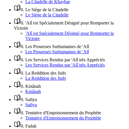
La Citadelle de Khaybar
0
.
Le Siège de la Citadelle
Le Siège de la Citadelle
0
.
'Alî est Spécialement Désigné pour Remporter la
Victoire
'Alî est Spécialement Désigné pour Remporter la
Victoire
0
.
Les Prouesses Surhumaines de 'Alî
Les Prouesses Surhumaines de 'Alî
0
.
Les Services Rendus par 'Alî très Appréciés
Les Services Rendus par 'Alî très Appréciés
0
.
La Reddition des Juifs
La Reddition des Juifs
0
.
Kinânah
Kinânah
0
.
Safiya
Safiya
0
.
Tentative d'Empoisonnement du Prophète
Tentative d'Empoisonnement du Prophète
0
.
Fadak