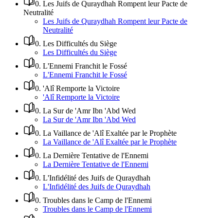
0
.
Les Juifs de Quraydhah Rompent leur Pacte de
Neutralité
Les Juifs de Quraydhah Rompent leur Pacte de
Neutralité
0
.
Les Difficultés du Siège
Les Difficultés du Siège
0
.
L'Ennemi Franchit le Fossé
L'Ennemi Franchit le Fossé
0
.
'Alî Remporte la Victoire
'Alî Remporte la Victoire
0
.
La Sur de 'Amr Ibn 'Abd Wed
La Sur de 'Amr Ibn 'Abd Wed
0
.
La Vaillance de 'Alî Exaltée par le Prophète
La Vaillance de 'Alî Exaltée par le Prophète
0
.
La Dernière Tentative de l'Ennemi
La Dernière Tentative de l'Ennemi
0
.
L'Infidélité des Juifs de Quraydhah
L'Infidélité des Juifs de Quraydhah
0
.
Troubles dans le Camp de l'Ennemi
Troubles dans le Camp de l'Ennemi