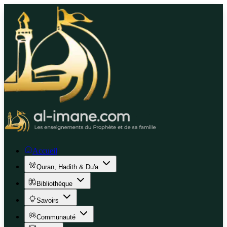
Accueil
Quran, Hadith & Du'a
Bibliothèque
Savoirs
Communauté