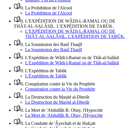
0
.
La Prohibition de l'Alcool
La Prohibition de l'Alcool
0
.
L'EXPÉDITION DE WÂDI-L-RAMAL OU DE
THÂT-AL-SALÂSIL. L'EXPÉDITION DE TABÛK.
L'EXPÉDITION DE WÂDI-L-RAMAL OU DE
THÂT-AL-SALÂSIL. L'EXPÉDITION DE TABÛK.
0
.
La Soumission des Banî Thaqîf
La Soumission des Banî Thaqîf
0
.
L'Expédition de Wâdi-l-Ramal ou de Thât-al-Salâsil
L'Expédition de Wâdi-l-Ramal ou de Thât-al-Salâsil
0
.
L'Expédition de Tabûk
L'Expédition de Tabûk
0
.
Conspiration contre la Vie du Prophète
Conspiration contre la Vie du Prophète
0
.
La Destruction du Masjid al-Dherâr
La Destruction du Masjid al-Dherâr
0
.
La Mort de 'Abdullâh B. Obay, l'Hypocrite
La Mort de 'Abdullâh B. Obay, l'Hypocrite
0
.
La Conduite de 'Âyechah et de Hafçah