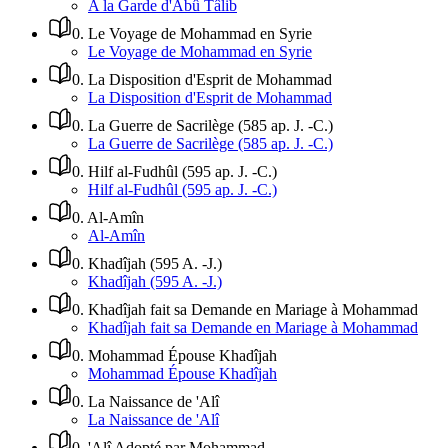
A la Garde d'Abû Tâlib
0
.
Le Voyage de Mohammad en Syrie
Le Voyage de Mohammad en Syrie
0
.
La Disposition d'Esprit de Mohammad
La Disposition d'Esprit de Mohammad
0
.
La Guerre de Sacrilège (585 ap. J. -C.)
La Guerre de Sacrilège (585 ap. J. -C.)
0
.
Hilf al-Fudhûl (595 ap. J. -C.)
Hilf al-Fudhûl (595 ap. J. -C.)
0
.
Al-Amîn
Al-Amîn
0
.
Khadîjah (595 A. -J.)
Khadîjah (595 A. -J.)
0
.
Khadîjah fait sa Demande en Mariage à Mohammad
Khadîjah fait sa Demande en Mariage à Mohammad
0
.
Mohammad Épouse Khadîjah
Mohammad Épouse Khadîjah
0
.
La Naissance de 'Alî
La Naissance de 'Alî
0
.
'Alî Adopté par Mohammad