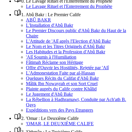
0
.
Le Lavage Rituel et l'Enterrement du Prophète
Le Lavage Rituel et l'Enterrement du Prophète
1
.
Abû Bakr : Le Premier Calife
ABÛ BAKR
L'Installation d'Abû Bakr
Le Premier Discours public d'Abû Bakr du Haut de la
Chaire
L'Attitude de 'Alî après l'Election d'Abû Bakr
Le Nom et les Titres Originels d'Abû Bakr
Les Habitudes et la Profession d'Abû Bakr
'Alî Soumis à l'Humiliation
Fâtimah Réclame son Héritage
Offre d'Ouvrir les Hostilités, Rejetée par 'Alî
L'Admonestation Faite par al-Hassan
Quelques Récits du Califat d'Abû Bakr
Mâlik Ibn Nowayrah et son Sort Cruel
Plainte auprès du Calife contre Khâlid
Le Jugement d'Abû Bakr
La Rébellion à Hadhramawt, Conduite par Ach'ath B.
Qays
Expéditions vers des Pays Etrangers
2
.
'Omar : Le Deuxième Calife
'OMAR, LE DEUXIÈME CALIFE
3
.
'Othmân : Le Troisième Calife