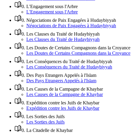
0
.
L'Engagement sous l'Arbre
L'Engagement sous l'Arbre
0
.
Négociations de Paix Engagées à Hudaybiyyah
Négociations de Paix Engagées à Hudaybiyyah
0
.
Les Clauses du Traité de Hudaybiyyah
Les Clauses du Traité de Hudaybiyyah
0
.
Les Doutes de Certains Compagnons dans la Croyance
Les Doutes de Certains Compagnons dans la Croyance
0
.
Les Conséquences du Traité de Hudaybiyyah
Les Conséquences du Traité de Hudaybiyyah
0
.
Des Pays Etrangers Appelés à l'Islam
Des Pays Etrangers Appelés à l'Islam
0
.
Les Causes de la Campagne de Khaybar
Les Causes de la Campagne de Khaybar
0
.
Expédition contre les Juifs de Khaybar
Expédition contre les Juifs de Khaybar
0
.
Les Sorties des Juifs
Les Sorties des Juifs
0
.
La Citadelle de Khaybar