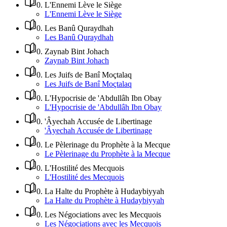
0
.
L'Ennemi Lève le Siège
L'Ennemi Lève le Siège
0
.
Les Banû Quraydhah
Les Banû Quraydhah
0
.
Zaynab Bint Johach
Zaynab Bint Johach
0
.
Les Juifs de Banî Moçtalaq
Les Juifs de Banî Moçtalaq
0
.
L'Hypocrisie de 'Abdullâh Ibn Obay
L'Hypocrisie de 'Abdullâh Ibn Obay
0
.
'Âyechah Accusée de Libertinage
'Âyechah Accusée de Libertinage
0
.
Le Pèlerinage du Prophète à la Mecque
Le Pèlerinage du Prophète à la Mecque
0
.
L'Hostilité des Mecquois
L'Hostilité des Mecquois
0
.
La Halte du Prophète à Hudaybiyyah
La Halte du Prophète à Hudaybiyyah
0
.
Les Négociations avec les Mecquois
Les Négociations avec les Mecquois