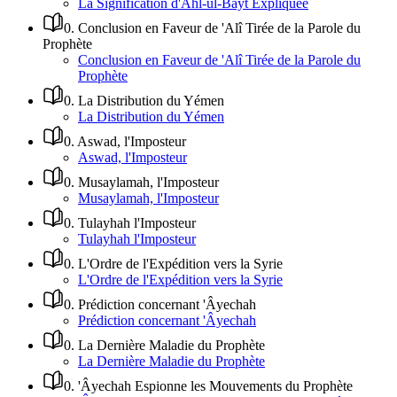
La Signification d'Ahl-ul-Bayt Expliquée
0
.
Conclusion en Faveur de 'Alî Tirée de la Parole du
Prophète
Conclusion en Faveur de 'Alî Tirée de la Parole du
Prophète
0
.
La Distribution du Yémen
La Distribution du Yémen
0
.
Aswad, l'Imposteur
Aswad, l'Imposteur
0
.
Musaylamah, l'Imposteur
Musaylamah, l'Imposteur
0
.
Tulayhah l'Imposteur
Tulayhah l'Imposteur
0
.
L'Ordre de l'Expédition vers la Syrie
L'Ordre de l'Expédition vers la Syrie
0
.
Prédiction concernant 'Âyechah
Prédiction concernant 'Âyechah
0
.
La Dernière Maladie du Prophète
La Dernière Maladie du Prophète
0
.
'Âyechah Espionne les Mouvements du Prophète