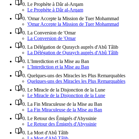
0
.
Le Prophète à Dâr al-Arqam
Le Prophète à Dâr al-Arqam
0
.
'Omar Accepte la Mission de Tuer Mohammad
'Omar Accepte la Mission de Tuer Mohammad
0
.
La Conversion de 'Omar
La Conversion de 'Omar
0
.
La Délégation de Quraych auprès d'Abû Tâlib
La Délégation de Quraych auprès d'Abû Tâlib
0
.
L'Interdiction et la Mise au Ban
L'Interdiction et la Mise au Ban
0
.
Quelques-uns des Miracles les Plus Remarquables
Quelques-uns des Miracles les Plus Remarquables
0
.
Le Miracle de la Disjonction de la Lune
Le Miracle de la Disjonction de la Lune
0
.
La Fin Miraculeuse de la Mise au Ban
La Fin Miraculeuse de la Mise au Ban
0
.
Le Retour des Émigrés d'Abyssinie
Le Retour des Émigrés d'Abyssinie
0
.
La Mort d'Abû Tâlib
La Mort d'Abû Tâlib