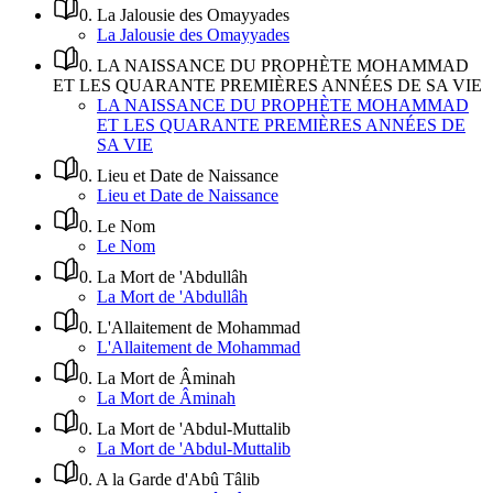
0
.
La Jalousie des Omayyades
La Jalousie des Omayyades
0
.
LA NAISSANCE DU PROPHÈTE MOHAMMAD
ET LES QUARANTE PREMIÈRES ANNÉES DE SA VIE
LA NAISSANCE DU PROPHÈTE MOHAMMAD
ET LES QUARANTE PREMIÈRES ANNÉES DE
SA VIE
0
.
Lieu et Date de Naissance
Lieu et Date de Naissance
0
.
Le Nom
Le Nom
0
.
La Mort de 'Abdullâh
La Mort de 'Abdullâh
0
.
L'Allaitement de Mohammad
L'Allaitement de Mohammad
0
.
La Mort de Âminah
La Mort de Âminah
0
.
La Mort de 'Abdul-Muttalib
La Mort de 'Abdul-Muttalib
0
.
A la Garde d'Abû Tâlib