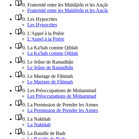
0
.
Fraternité entre les Muhâjirîn et les Ançâr
Fraternité entre les Muhâjirîn et les Ançâr
0
.
Les Hypocrites
Les Hypocrites
0
.
L'Appel à la Prière
L'Appel à la Prière
0
.
La Ka'bah comme Qiblah
La Ka'bah comme Qiblah
0
.
Le Jeûne de Ramadhân
Le Jeûne de Ramadhân
0
.
Le Mariage de Fâtimah
Le Mariage de Fâtimah
0
.
Les Préoccupations de Mohammad
Les Préoccupations de Mohammad
0
.
La Permission de Prendre les Armes
La Permission de Prendre les Armes
0
.
La Nakhlah
La Nakhlah
0
.
La Bataille de Badr
La Bataille de Badr