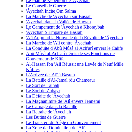
Le Plan de Rébellion de 'Âyechah
Le Conseil de Guerre
'Âyechah Incite Om Salma
La Marche de 'Âyechah sur Basrah
'Âyechah dans la Vallée de Hawab
Le Campement de 'Âyechah à Khoraybah
'Âyechah S'Empare de Basrah
'Alî Apprend la Nouvelle de la Révolte de 'Âyechah
La Marche de 'Alî contre 'Âyechah
La Conduite d'Abû Mûsâ al-Ach'arî envers le Calife
Abû Mûsâ al-Ach'arî démis de ses Fonctions de
Gouverneur de Kûfa
Al-Hassan Ibn 'Alî Réussit une Levée de Neuf Mille
Kûfites
L'Arrivée de 'Alî à Basrah
La Bataille d'Al-Jamal (du Chameau)
Le Sort de Talhah
Le Sort de Zubayr
La Défaite de 'Âyechah
La Magnanimité de 'Alî envers l'ennemi
Le Carnage dans la Bataille
La Retraite de 'Âyechah
Les Butins de Guerre
Le Transfert du Siège du Gouvernement
La Zone de Domination de 'Alî