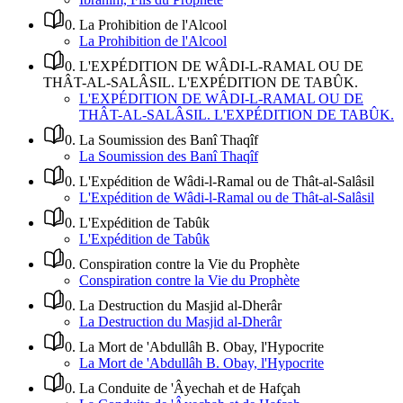
0
.
La Prohibition de l'Alcool
La Prohibition de l'Alcool
0
.
L'EXPÉDITION DE WÂDI-L-RAMAL OU DE
THÂT-AL-SALÂSIL. L'EXPÉDITION DE TABÛK.
L'EXPÉDITION DE WÂDI-L-RAMAL OU DE
THÂT-AL-SALÂSIL. L'EXPÉDITION DE TABÛK.
0
.
La Soumission des Banî Thaqîf
La Soumission des Banî Thaqîf
0
.
L'Expédition de Wâdi-l-Ramal ou de Thât-al-Salâsil
L'Expédition de Wâdi-l-Ramal ou de Thât-al-Salâsil
0
.
L'Expédition de Tabûk
L'Expédition de Tabûk
0
.
Conspiration contre la Vie du Prophète
Conspiration contre la Vie du Prophète
0
.
La Destruction du Masjid al-Dherâr
La Destruction du Masjid al-Dherâr
0
.
La Mort de 'Abdullâh B. Obay, l'Hypocrite
La Mort de 'Abdullâh B. Obay, l'Hypocrite
0
.
La Conduite de 'Âyechah et de Hafçah