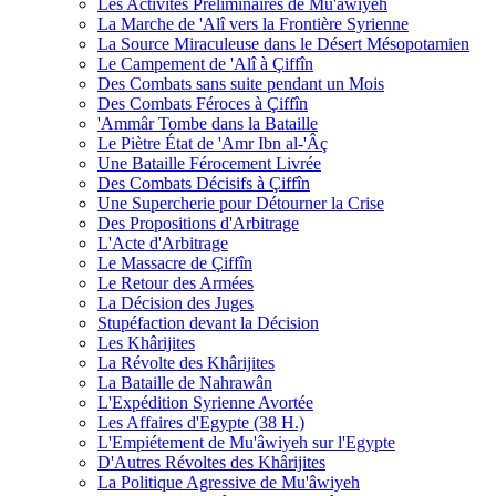
Les Activités Préliminaires de Mu'âwiyeh
La Marche de 'Alî vers la Frontière Syrienne
La Source Miraculeuse dans le Désert Mésopotamien
Le Campement de 'Alî à Çiffîn
Des Combats sans suite pendant un Mois
Des Combats Féroces à Çiffîn
'Ammâr Tombe dans la Bataille
Le Piètre État de 'Amr Ibn al-'Âç
Une Bataille Férocement Livrée
Des Combats Décisifs à Çiffîn
Une Supercherie pour Détourner la Crise
Des Propositions d'Arbitrage
L'Acte d'Arbitrage
Le Massacre de Çiffîn
Le Retour des Armées
La Décision des Juges
Stupéfaction devant la Décision
Les Khârijites
La Révolte des Khârijites
La Bataille de Nahrawân
L'Expédition Syrienne Avortée
Les Affaires d'Egypte (38 H.)
L'Empiétement de Mu'âwiyeh sur l'Egypte
D'Autres Révoltes des Khârijites
La Politique Agressive de Mu'âwiyeh