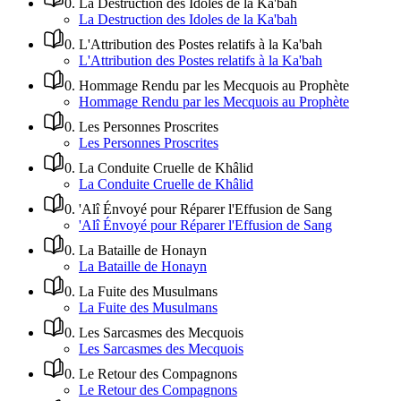
0
.
La Destruction des Idoles de la Ka'bah
La Destruction des Idoles de la Ka'bah
0
.
L'Attribution des Postes relatifs à la Ka'bah
L'Attribution des Postes relatifs à la Ka'bah
0
.
Hommage Rendu par les Mecquois au Prophète
Hommage Rendu par les Mecquois au Prophète
0
.
Les Personnes Proscrites
Les Personnes Proscrites
0
.
La Conduite Cruelle de Khâlid
La Conduite Cruelle de Khâlid
0
.
'Alî Énvoyé pour Réparer l'Effusion de Sang
'Alî Énvoyé pour Réparer l'Effusion de Sang
0
.
La Bataille de Honayn
La Bataille de Honayn
0
.
La Fuite des Musulmans
La Fuite des Musulmans
0
.
Les Sarcasmes des Mecquois
Les Sarcasmes des Mecquois
0
.
Le Retour des Compagnons
Le Retour des Compagnons