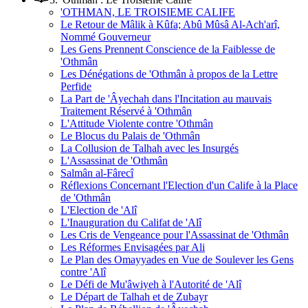
'OTHMAN, LE TROISIEME CALIFE
Le Retour de Mâlik à Kûfa; Abû Mûsâ Al-Ach'arî,
Nommé Gouverneur
Les Gens Prennent Conscience de la Faiblesse de
'Othmân
Les Dénégations de 'Othmân à propos de la Lettre
Perfide
La Part de 'Âyechah dans l'Incitation au mauvais
Traitement Réservé à 'Othmân
L'Attitude Violente contre 'Othmân
Le Blocus du Palais de 'Othmân
La Collusion de Talhah avec les Insurgés
L'Assassinat de 'Othmân
Salmân al-Fârecî
Réflexions Concernant l'Election d'un Calife à la Place
de 'Othmân
L'Election de 'Alî
L'Inauguration du Califat de 'Alî
Les Cris de Vengeance pour l'Assassinat de 'Othmân
Les Réformes Envisagées par Ali
Le Plan des Omayyades en Vue de Soulever les Gens
contre 'Alî
Le Défi de Mu'âwiyeh à l'Autorité de 'Alî
Le Départ de Talhah et de Zubayr