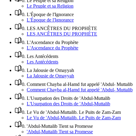
0
.
Le Peuple et sa Religion
Le Peuple et sa Religion
0
.
L'Époque de l'Ignorance
L'Époque de l'Ignorance
0
.
LES ANCÊTRES DU PROPHÈTE
LES ANCÊTRES DU PROPHÈTE
0
.
L'Ascendance du Prophète
L'Ascendance du Prophète
0
.
Les Antécédents
Les Antécédents
0
.
La Jalousie de Omayyah
La Jalousie de Omayyah
0
.
Comment Chayba al-Hamd fut appelé 'Abdul- Muttalib
Comment Chayba al-Hamd fut appelé 'Abdul- Muttalib
0
.
L'Usurpation des Droits de 'Abdul-Muttalib
L'Usurpation des Droits de 'Abdul-Muttalib
0
.
Le Vu de 'Abdul-Muttalib. Le Puits de Zam-Zam
Le Vu de 'Abdul-Muttalib. Le Puits de Zam-Zam
0
.
'Abdul-Muttalib Tient sa Promesse
'Abdul-Muttalib Tient sa Promesse