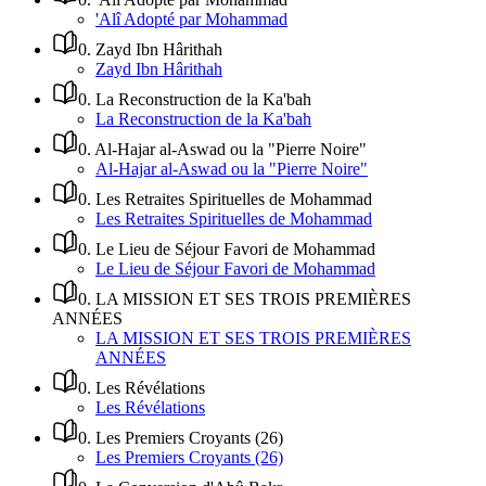
'Alî Adopté par Mohammad
0
.
Zayd Ibn Hârithah
Zayd Ibn Hârithah
0
.
La Reconstruction de la Ka'bah
La Reconstruction de la Ka'bah
0
.
Al-Hajar al-Aswad ou la "Pierre Noire"
Al-Hajar al-Aswad ou la "Pierre Noire"
0
.
Les Retraites Spirituelles de Mohammad
Les Retraites Spirituelles de Mohammad
0
.
Le Lieu de Séjour Favori de Mohammad
Le Lieu de Séjour Favori de Mohammad
0
.
LA MISSION ET SES TROIS PREMIÈRES
ANNÉES
LA MISSION ET SES TROIS PREMIÈRES
ANNÉES
0
.
Les Révélations
Les Révélations
0
.
Les Premiers Croyants (26)
Les Premiers Croyants (26)