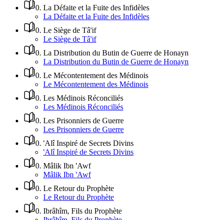
0
.
La Défaite et la Fuite des Infidèles
La Défaite et la Fuite des Infidèles
0
.
Le Siège de Tâ'if
Le Siège de Tâ'if
0
.
La Distribution du Butin de Guerre de Honayn
La Distribution du Butin de Guerre de Honayn
0
.
Le Mécontentement des Médinois
Le Mécontentement des Médinois
0
.
Les Médinois Réconciliés
Les Médinois Réconciliés
0
.
Les Prisonniers de Guerre
Les Prisonniers de Guerre
0
.
'Alî Inspiré de Secrets Divins
'Alî Inspiré de Secrets Divins
0
.
Mâlik Ibn 'Awf
Mâlik Ibn 'Awf
0
.
Le Retour du Prophète
Le Retour du Prophète
0
.
Ibrâhîm, Fils du Prophète
Ibrâhîm, Fils du Prophète