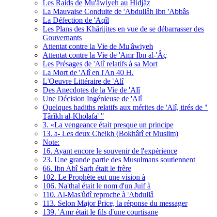
Les Raids de Mu'âwiyeh au Hidjâz
La Mauvaise Conduite de 'Abdullâh Ibn 'Abbâs
La Défection de 'Aqîl
Les Plans des Khârijites en vue de se débarrasser des
Gouvernants
Attentat contre la Vie de Mu'âwiyeh
Attentat contre la Vie de 'Amr Ibn al-'Âç
Les Présages de 'Alî relatifs à sa Mort
La Mort de 'Alî en l'An 40 H.
L'Oeuvre Littéraire de 'Alî
Des Anecdotes de la Vie de 'Alî
Une Décision Ingénieuse de 'Alî
Quelques hadiths relatifs aux mérites de 'Alî, tirés de "
Târîkh al-Kholafa' "
3. «La vengeance était presque un principe
13. a- Les deux Cheikh (Bokhârî et Muslim)
Note:
16. Ayant encore le souvenir de l'expérience
23. Une grande partie des Musulmans soutiennent
66. Ibn Abî Sarh était le frère
102. Le Prophète eut une vision à
106. Na'thal était le nom d'un Juif à
110. Al-Mas'ûdî reproche à 'Abdullâ
113. Selon Major Price, la réponse du messager
139. 'Amr était le fils d'une courtisane