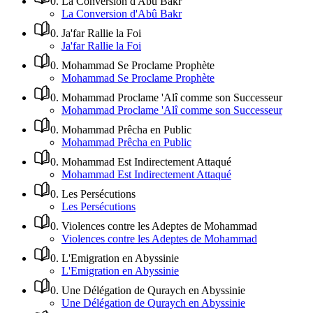
0
.
La Conversion d'Abû Bakr
La Conversion d'Abû Bakr
0
.
Ja'far Rallie la Foi
Ja'far Rallie la Foi
0
.
Mohammad Se Proclame Prophète
Mohammad Se Proclame Prophète
0
.
Mohammad Proclame 'Alî comme son Successeur
Mohammad Proclame 'Alî comme son Successeur
0
.
Mohammad Prêcha en Public
Mohammad Prêcha en Public
0
.
Mohammad Est Indirectement Attaqué
Mohammad Est Indirectement Attaqué
0
.
Les Persécutions
Les Persécutions
0
.
Violences contre les Adeptes de Mohammad
Violences contre les Adeptes de Mohammad
0
.
L'Emigration en Abyssinie
L'Emigration en Abyssinie
0
.
Une Délégation de Quraych en Abyssinie
Une Délégation de Quraych en Abyssinie