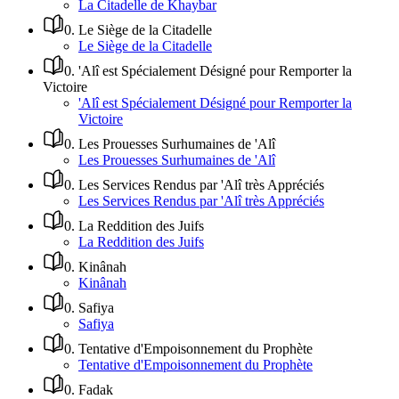
La Citadelle de Khaybar
0
.
Le Siège de la Citadelle
Le Siège de la Citadelle
0
.
'Alî est Spécialement Désigné pour Remporter la
Victoire
'Alî est Spécialement Désigné pour Remporter la
Victoire
0
.
Les Prouesses Surhumaines de 'Alî
Les Prouesses Surhumaines de 'Alî
0
.
Les Services Rendus par 'Alî très Appréciés
Les Services Rendus par 'Alî très Appréciés
0
.
La Reddition des Juifs
La Reddition des Juifs
0
.
Kinânah
Kinânah
0
.
Safiya
Safiya
0
.
Tentative d'Empoisonnement du Prophète
Tentative d'Empoisonnement du Prophète
0
.
Fadak