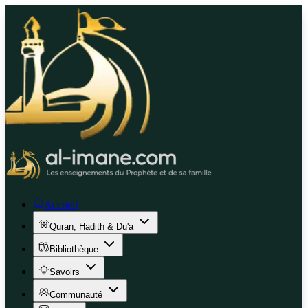
Accueil
Quran, Hadith & Du'a
Bibliothèque
Savoirs
Communauté