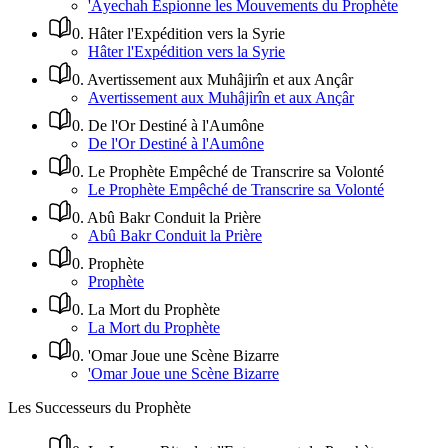
'Âyechah Espionne les Mouvements du Prophète
0
.
Hâter l'Expédition vers la Syrie
Hâter l'Expédition vers la Syrie
0
.
Avertissement aux Muhâjirîn et aux Ançâr
Avertissement aux Muhâjirîn et aux Ançâr
0
.
De l'Or Destiné à l'Aumône
De l'Or Destiné à l'Aumône
0
.
Le Prophète Empêché de Transcrire sa Volonté
Le Prophète Empêché de Transcrire sa Volonté
0
.
Abû Bakr Conduit la Prière
Abû Bakr Conduit la Prière
0
.
Prophète
Prophète
0
.
La Mort du Prophète
La Mort du Prophète
0
.
'Omar Joue une Scène Bizarre
'Omar Joue une Scène Bizarre
Les Successeurs du Prophète