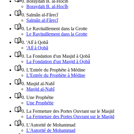
0
.
Boraydah B. al-Hocîb
Boraydah B. al-Hocîb
0
.
Salmân al-Fârecî
Salmân al-Fârecî
0
.
Le Ravitaillement dans la Grotte
Le Ravitaillement dans la Grotte
0
.
'Alî à Qobâ
'Alî à Qobâ
0
.
La Fondation d'un Masjid à Qobâ
La Fondation d'un Masjid à Qobâ
0
.
L'Entrée du Prophète à Médine
L'Entrée du Prophète à Médine
0
.
Masjid al-Nabî
Masjid al-Nabî
0
.
Une Prophétie
Une Prophétie
0
.
La Fermeture des Portes Ouvrant sur le Masjid
La Fermeture des Portes Ouvrant sur le Masjid
0
.
L'Autorité de Mohammad
L'Autorité de Mohammad