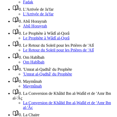
Fadak
0
.
L'Arrivée de Ja'far
L'Arrivée de Ja'far
0
.
Abû Horayrah
Abû Horayrah
0
.
Le Prophète à Wâdî al-Qorâ
Le Prophète à Wâdî al-Qorâ
0
.
Le Retour du Soleil pour les Prières de 'Alî
Le Retour du Soleil pour les Prières de 'Alî
0
.
Om Habîbah
Om Habîbah
0
.
'Umrat al-Qadhâ' du Prophète
'Umrat al-Qadhâ' du Prophète
0
.
Maymûnah
Maymûnah
0
.
La Conversion de Khâlid Ibn al-Walîd et de 'Amr Ibn
al-'Âç
La Conversion de Khâlid Ibn al-Walîd et de 'Amr Ibn
al-'Âç
0
.
La Chaire