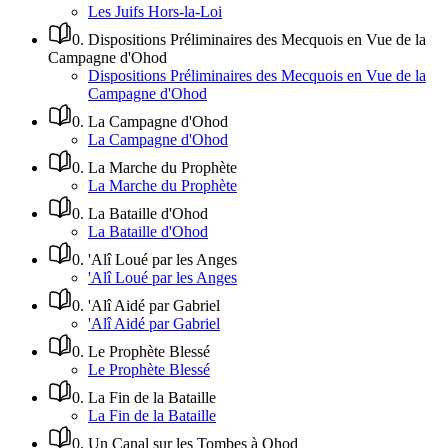
Les Juifs Hors-la-Loi
0
.
Dispositions Préliminaires des Mecquois en Vue de la
Campagne d'Ohod
Dispositions Préliminaires des Mecquois en Vue de la
Campagne d'Ohod
0
.
La Campagne d'Ohod
La Campagne d'Ohod
0
.
La Marche du Prophète
La Marche du Prophète
0
.
La Bataille d'Ohod
La Bataille d'Ohod
0
.
'Alî Loué par les Anges
'Alî Loué par les Anges
0
.
'Alî Aidé par Gabriel
'Alî Aidé par Gabriel
0
.
Le Prophète Blessé
Le Prophète Blessé
0
.
La Fin de la Bataille
La Fin de la Bataille
0
.
Un Canal sur les Tombes à Ohod