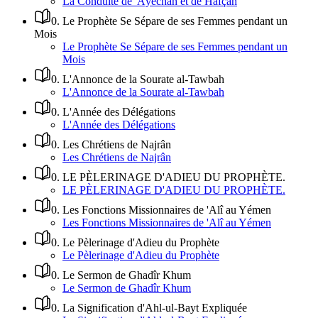
La Conduite de 'Âyechah et de Hafçah
0
.
Le Prophète Se Sépare de ses Femmes pendant un
Mois
Le Prophète Se Sépare de ses Femmes pendant un
Mois
0
.
L'Annonce de la Sourate al-Tawbah
L'Annonce de la Sourate al-Tawbah
0
.
L'Année des Délégations
L'Année des Délégations
0
.
Les Chrétiens de Najrân
Les Chrétiens de Najrân
0
.
LE PÈLERINAGE D'ADIEU DU PROPHÈTE.
LE PÈLERINAGE D'ADIEU DU PROPHÈTE.
0
.
Les Fonctions Missionnaires de 'Alî au Yémen
Les Fonctions Missionnaires de 'Alî au Yémen
0
.
Le Pèlerinage d'Adieu du Prophète
Le Pèlerinage d'Adieu du Prophète
0
.
Le Sermon de Ghadîr Khum
Le Sermon de Ghadîr Khum
0
.
La Signification d'Ahl-ul-Bayt Expliquée