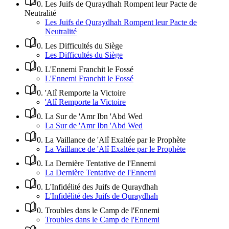
0
.
Les Juifs de Quraydhah Rompent leur Pacte de
Neutralité
Les Juifs de Quraydhah Rompent leur Pacte de
Neutralité
0
.
Les Difficultés du Siège
Les Difficultés du Siège
0
.
L'Ennemi Franchit le Fossé
L'Ennemi Franchit le Fossé
0
.
'Alî Remporte la Victoire
'Alî Remporte la Victoire
0
.
La Sur de 'Amr Ibn 'Abd Wed
La Sur de 'Amr Ibn 'Abd Wed
0
.
La Vaillance de 'Alî Exaltée par le Prophète
La Vaillance de 'Alî Exaltée par le Prophète
0
.
La Dernière Tentative de l'Ennemi
La Dernière Tentative de l'Ennemi
0
.
L'Infidélité des Juifs de Quraydhah
L'Infidélité des Juifs de Quraydhah
0
.
Troubles dans le Camp de l'Ennemi
Troubles dans le Camp de l'Ennemi