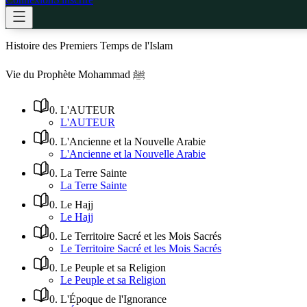
Histoire des Premiers Temps de l'Islam
Vie du Prophète Mohammad ﷺ
0
.
L'AUTEUR
L'AUTEUR
0
.
L'Ancienne et la Nouvelle Arabie
L'Ancienne et la Nouvelle Arabie
0
.
La Terre Sainte
La Terre Sainte
0
.
Le Hajj
Le Hajj
0
.
Le Territoire Sacré et les Mois Sacrés
Le Territoire Sacré et les Mois Sacrés
0
.
Le Peuple et sa Religion
Le Peuple et sa Religion
0
.
L'Époque de l'Ignorance