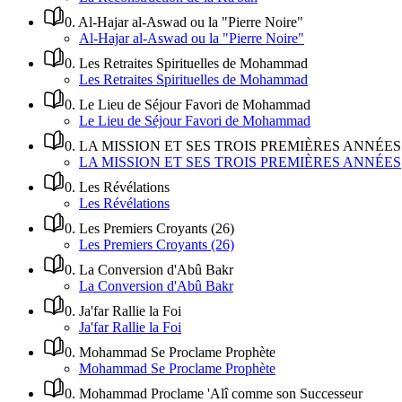
0
.
Al-Hajar al-Aswad ou la "Pierre Noire"
Al-Hajar al-Aswad ou la "Pierre Noire"
0
.
Les Retraites Spirituelles de Mohammad
Les Retraites Spirituelles de Mohammad
0
.
Le Lieu de Séjour Favori de Mohammad
Le Lieu de Séjour Favori de Mohammad
0
.
LA MISSION ET SES TROIS PREMIÈRES ANNÉES
LA MISSION ET SES TROIS PREMIÈRES ANNÉES
0
.
Les Révélations
Les Révélations
0
.
Les Premiers Croyants (26)
Les Premiers Croyants (26)
0
.
La Conversion d'Abû Bakr
La Conversion d'Abû Bakr
0
.
Ja'far Rallie la Foi
Ja'far Rallie la Foi
0
.
Mohammad Se Proclame Prophète
Mohammad Se Proclame Prophète
0
.
Mohammad Proclame 'Alî comme son Successeur