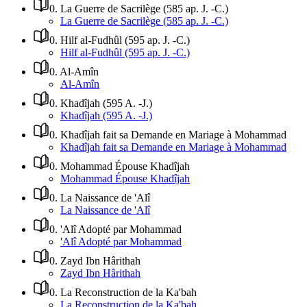
0
.
La Guerre de Sacrilège (585 ap. J. -C.)
La Guerre de Sacrilège (585 ap. J. -C.)
0
.
Hilf al-Fudhûl (595 ap. J. -C.)
Hilf al-Fudhûl (595 ap. J. -C.)
0
.
Al-Amîn
Al-Amîn
0
.
Khadîjah (595 A. -J.)
Khadîjah (595 A. -J.)
0
.
Khadîjah fait sa Demande en Mariage à Mohammad
Khadîjah fait sa Demande en Mariage à Mohammad
0
.
Mohammad Épouse Khadîjah
Mohammad Épouse Khadîjah
0
.
La Naissance de 'Alî
La Naissance de 'Alî
0
.
'Alî Adopté par Mohammad
'Alî Adopté par Mohammad
0
.
Zayd Ibn Hârithah
Zayd Ibn Hârithah
0
.
La Reconstruction de la Ka'bah
La Reconstruction de la Ka'bah