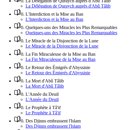
0
.
La Délégation de Quraych auprès d'Abû Tâlib
La Délégation de Quraych auprès d'Abû Tâlib
0
.
L'Interdiction et la Mise au Ban
L'Interdiction et la Mise au Ban
0
.
Quelques-uns des Miracles les Plus Remarquables
Quelques-uns des Miracles les Plus Remarquables
0
.
Le Miracle de la Disjonction de la Lune
Le Miracle de la Disjonction de la Lune
0
.
La Fin Miraculeuse de la Mise au Ban
La Fin Miraculeuse de la Mise au Ban
0
.
Le Retour des Émigrés d'Abyssinie
Le Retour des Émigrés d'Abyssinie
0
.
La Mort d'Abû Tâlib
La Mort d'Abû Tâlib
0
.
L'Année du Deuil
L'Année du Deuil
0
.
Le Prophète à Tâ'if
Le Prophète à Tâ'if
0
.
Des Djinns embrassent l'Islam
Des Djinns embrassent l'Islam