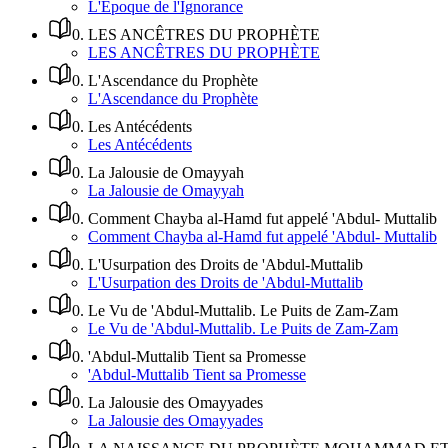
L'Époque de l'Ignorance
0
.
LES ANCÊTRES DU PROPHÈTE
LES ANCÊTRES DU PROPHÈTE
0
.
L'Ascendance du Prophète
L'Ascendance du Prophète
0
.
Les Antécédents
Les Antécédents
0
.
La Jalousie de Omayyah
La Jalousie de Omayyah
0
.
Comment Chayba al-Hamd fut appelé 'Abdul- Muttalib
Comment Chayba al-Hamd fut appelé 'Abdul- Muttalib
0
.
L'Usurpation des Droits de 'Abdul-Muttalib
L'Usurpation des Droits de 'Abdul-Muttalib
0
.
Le Vu de 'Abdul-Muttalib. Le Puits de Zam-Zam
Le Vu de 'Abdul-Muttalib. Le Puits de Zam-Zam
0
.
'Abdul-Muttalib Tient sa Promesse
'Abdul-Muttalib Tient sa Promesse
0
.
La Jalousie des Omayyades
La Jalousie des Omayyades