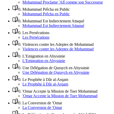
Mohammad Proclame 'Alî comme son Successeur
0
.
Mohammad Prêcha en Public
Mohammad Prêcha en Public
0
.
Mohammad Est Indirectement Attaqué
Mohammad Est Indirectement Attaqué
0
.
Les Persécutions
Les Persécutions
0
.
Violences contre les Adeptes de Mohammad
Violences contre les Adeptes de Mohammad
0
.
L'Emigration en Abyssinie
L'Emigration en Abyssinie
0
.
Une Délégation de Quraych en Abyssinie
Une Délégation de Quraych en Abyssinie
0
.
Le Prophète à Dâr al-Arqam
Le Prophète à Dâr al-Arqam
0
.
'Omar Accepte la Mission de Tuer Mohammad
'Omar Accepte la Mission de Tuer Mohammad
0
.
La Conversion de 'Omar
La Conversion de 'Omar