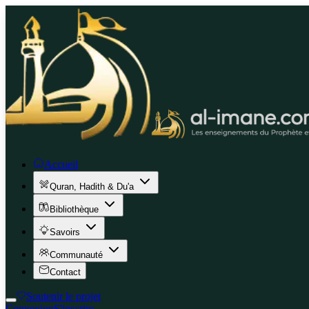
Accueil
Quran, Hadith & Du'a
Bibliothèque
Savoirs
Communauté
Contact
Soutenir le projet
Connexion
S'inscrire