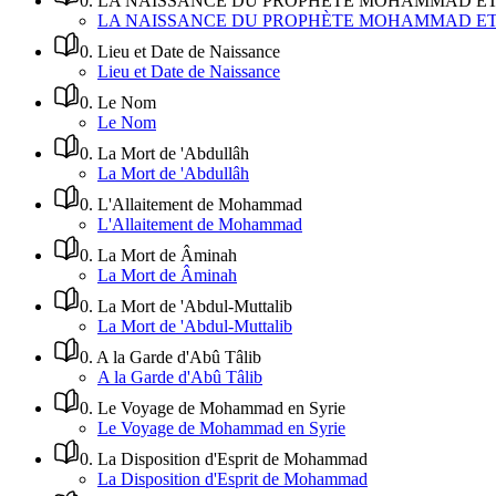
0
.
LA NAISSANCE DU PROPHÈTE MOHAMMAD ET 
LA NAISSANCE DU PROPHÈTE MOHAMMAD ET 
0
.
Lieu et Date de Naissance
Lieu et Date de Naissance
0
.
Le Nom
Le Nom
0
.
La Mort de 'Abdullâh
La Mort de 'Abdullâh
0
.
L'Allaitement de Mohammad
L'Allaitement de Mohammad
0
.
La Mort de Âminah
La Mort de Âminah
0
.
La Mort de 'Abdul-Muttalib
La Mort de 'Abdul-Muttalib
0
.
A la Garde d'Abû Tâlib
A la Garde d'Abû Tâlib
0
.
Le Voyage de Mohammad en Syrie
Le Voyage de Mohammad en Syrie
0
.
La Disposition d'Esprit de Mohammad
La Disposition d'Esprit de Mohammad