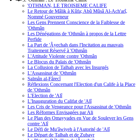
'OTHMAN, LE TROISIEME CALIFE
Le Retour de Mâlik à Kûfa; Abû Mûsâ Al-Ach'arî,
Nommé Gouverneur
Les Gens Prennent Conscience de la Faiblesse de
'Othmân
Les Dénégations de 'Othmân à propos de la Lettre
Perfide
La Part de 'Âyechah dans l'Incitation au mauvais
Traitement Réservé à 'Othmân
L'Attitude Violente contre 'Othmân
Le Blocus du Palais de 'Othmân
La Collusion de Talhah avec les Insurgés
L'Assassinat de 'Othmân
Salmân al-Fârecî
Réflexions Concernant l'Election d'un Calife à la Place
de 'Othmân
L'Election de 'Alî
L'Inauguration du Califat de 'Alî
Les Cris de Vengeance pour l'Assassinat de 'Othmân
Les Réformes Envisagées par Ali
Le Plan des Omayyades en Vue de Soulever les Gens
contre 'Alî
Le Défi de Mu'âwiyeh à l'Autorité de 'Alî
Le Départ de Talhah et de Zubayr