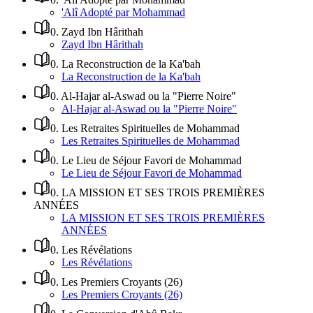
'Alî Adopté par Mohammad
0
.
Zayd Ibn Hârithah
Zayd Ibn Hârithah
0
.
La Reconstruction de la Ka'bah
La Reconstruction de la Ka'bah
0
.
Al-Hajar al-Aswad ou la "Pierre Noire"
Al-Hajar al-Aswad ou la "Pierre Noire"
0
.
Les Retraites Spirituelles de Mohammad
Les Retraites Spirituelles de Mohammad
0
.
Le Lieu de Séjour Favori de Mohammad
Le Lieu de Séjour Favori de Mohammad
0
.
LA MISSION ET SES TROIS PREMIÈRES
ANNÉES
LA MISSION ET SES TROIS PREMIÈRES
ANNÉES
0
.
Les Révélations
Les Révélations
0
.
Les Premiers Croyants (26)
Les Premiers Croyants (26)