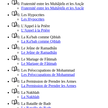
0
.
Fraternité entre les Muhâjirîn et les Ançâr
Fraternité entre les Muhâjirîn et les Ançâr
0
.
Les Hypocrites
Les Hypocrites
0
.
L'Appel à la Prière
L'Appel à la Prière
0
.
La Ka'bah comme Qiblah
La Ka'bah comme Qiblah
0
.
Le Jeûne de Ramadhân
Le Jeûne de Ramadhân
0
.
Le Mariage de Fâtimah
Le Mariage de Fâtimah
0
.
Les Préoccupations de Mohammad
Les Préoccupations de Mohammad
0
.
La Permission de Prendre les Armes
La Permission de Prendre les Armes
0
.
La Nakhlah
La Nakhlah
0
.
La Bataille de Badr
La Bataille de Badr