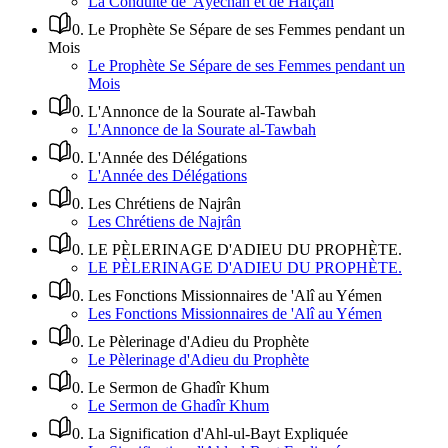
La Conduite de 'Âyechah et de Hafçah
0
.
Le Prophète Se Sépare de ses Femmes pendant un
Mois
Le Prophète Se Sépare de ses Femmes pendant un
Mois
0
.
L'Annonce de la Sourate al-Tawbah
L'Annonce de la Sourate al-Tawbah
0
.
L'Année des Délégations
L'Année des Délégations
0
.
Les Chrétiens de Najrân
Les Chrétiens de Najrân
0
.
LE PÈLERINAGE D'ADIEU DU PROPHÈTE.
LE PÈLERINAGE D'ADIEU DU PROPHÈTE.
0
.
Les Fonctions Missionnaires de 'Alî au Yémen
Les Fonctions Missionnaires de 'Alî au Yémen
0
.
Le Pèlerinage d'Adieu du Prophète
Le Pèlerinage d'Adieu du Prophète
0
.
Le Sermon de Ghadîr Khum
Le Sermon de Ghadîr Khum
0
.
La Signification d'Ahl-ul-Bayt Expliquée