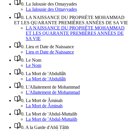
0
.
La Jalousie des Omayyades
La Jalousie des Omayyades
0
.
LA NAISSANCE DU PROPHÈTE MOHAMMAD
ET LES QUARANTE PREMIÈRES ANNÉES DE SA VIE
LA NAISSANCE DU PROPHÈTE MOHAMMAD
ET LES QUARANTE PREMIÈRES ANNÉES DE
SA VIE
0
.
Lieu et Date de Naissance
Lieu et Date de Naissance
0
.
Le Nom
Le Nom
0
.
La Mort de 'Abdullâh
La Mort de 'Abdullâh
0
.
L'Allaitement de Mohammad
L'Allaitement de Mohammad
0
.
La Mort de Âminah
La Mort de Âminah
0
.
La Mort de 'Abdul-Muttalib
La Mort de 'Abdul-Muttalib
0
.
A la Garde d'Abû Tâlib