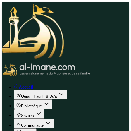
Accueil
Quran, Hadith & Du'a
Bibliothèque
Savoirs
Communauté