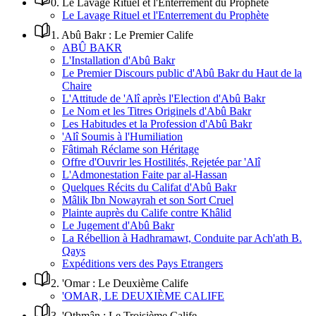
0
.
Le Lavage Rituel et l'Enterrement du Prophète
Le Lavage Rituel et l'Enterrement du Prophète
1
.
Abû Bakr : Le Premier Calife
ABÛ BAKR
L'Installation d'Abû Bakr
Le Premier Discours public d'Abû Bakr du Haut de la
Chaire
L'Attitude de 'Alî après l'Election d'Abû Bakr
Le Nom et les Titres Originels d'Abû Bakr
Les Habitudes et la Profession d'Abû Bakr
'Alî Soumis à l'Humiliation
Fâtimah Réclame son Héritage
Offre d'Ouvrir les Hostilités, Rejetée par 'Alî
L'Admonestation Faite par al-Hassan
Quelques Récits du Califat d'Abû Bakr
Mâlik Ibn Nowayrah et son Sort Cruel
Plainte auprès du Calife contre Khâlid
Le Jugement d'Abû Bakr
La Rébellion à Hadhramawt, Conduite par Ach'ath B.
Qays
Expéditions vers des Pays Etrangers
2
.
'Omar : Le Deuxième Calife
'OMAR, LE DEUXIÈME CALIFE
3
.
'Othmân : Le Troisième Calife