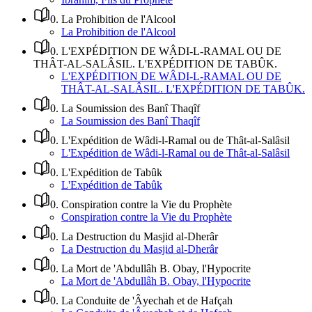
0
.
La Prohibition de l'Alcool
La Prohibition de l'Alcool
0
.
L'EXPÉDITION DE WÂDI-L-RAMAL OU DE
THÂT-AL-SALÂSIL. L'EXPÉDITION DE TABÛK.
L'EXPÉDITION DE WÂDI-L-RAMAL OU DE
THÂT-AL-SALÂSIL. L'EXPÉDITION DE TABÛK.
0
.
La Soumission des Banî Thaqîf
La Soumission des Banî Thaqîf
0
.
L'Expédition de Wâdi-l-Ramal ou de Thât-al-Salâsil
L'Expédition de Wâdi-l-Ramal ou de Thât-al-Salâsil
0
.
L'Expédition de Tabûk
L'Expédition de Tabûk
0
.
Conspiration contre la Vie du Prophète
Conspiration contre la Vie du Prophète
0
.
La Destruction du Masjid al-Dherâr
La Destruction du Masjid al-Dherâr
0
.
La Mort de 'Abdullâh B. Obay, l'Hypocrite
La Mort de 'Abdullâh B. Obay, l'Hypocrite
0
.
La Conduite de 'Âyechah et de Hafçah