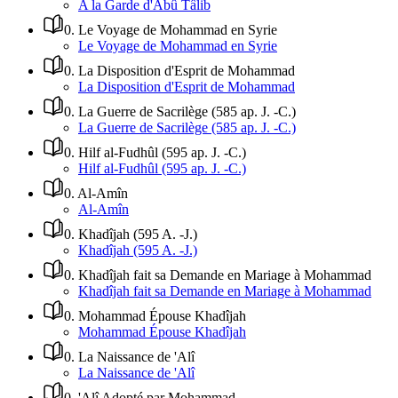
A la Garde d'Abû Tâlib
0
.
Le Voyage de Mohammad en Syrie
Le Voyage de Mohammad en Syrie
0
.
La Disposition d'Esprit de Mohammad
La Disposition d'Esprit de Mohammad
0
.
La Guerre de Sacrilège (585 ap. J. -C.)
La Guerre de Sacrilège (585 ap. J. -C.)
0
.
Hilf al-Fudhûl (595 ap. J. -C.)
Hilf al-Fudhûl (595 ap. J. -C.)
0
.
Al-Amîn
Al-Amîn
0
.
Khadîjah (595 A. -J.)
Khadîjah (595 A. -J.)
0
.
Khadîjah fait sa Demande en Mariage à Mohammad
Khadîjah fait sa Demande en Mariage à Mohammad
0
.
Mohammad Épouse Khadîjah
Mohammad Épouse Khadîjah
0
.
La Naissance de 'Alî
La Naissance de 'Alî
0
.
'Alî Adopté par Mohammad