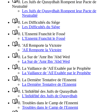
0
.
Les Juifs de Quraydhah Rompent leur Pacte de
Neutralité
Les Juifs de Quraydhah Rompent leur Pacte de
Neutralité
0
.
Les Difficultés du Siège
Les Difficultés du Siège
0
.
L'Ennemi Franchit le Fossé
L'Ennemi Franchit le Fossé
0
.
'Alî Remporte la Victoire
'Alî Remporte la Victoire
0
.
La Sur de 'Amr Ibn 'Abd Wed
La Sur de 'Amr Ibn 'Abd Wed
0
.
La Vaillance de 'Alî Exaltée par le Prophète
La Vaillance de 'Alî Exaltée par le Prophète
0
.
La Dernière Tentative de l'Ennemi
La Dernière Tentative de l'Ennemi
0
.
L'Infidélité des Juifs de Quraydhah
L'Infidélité des Juifs de Quraydhah
0
.
Troubles dans le Camp de l'Ennemi
Troubles dans le Camp de l'Ennemi