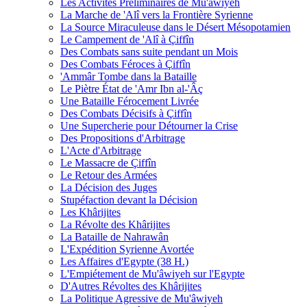
Les Activités Préliminaires de Mu'âwiyeh
La Marche de 'Alî vers la Frontière Syrienne
La Source Miraculeuse dans le Désert Mésopotamien
Le Campement de 'Alî à Çiffîn
Des Combats sans suite pendant un Mois
Des Combats Féroces à Çiffîn
'Ammâr Tombe dans la Bataille
Le Piètre État de 'Amr Ibn al-'Âç
Une Bataille Férocement Livrée
Des Combats Décisifs à Çiffîn
Une Supercherie pour Détourner la Crise
Des Propositions d'Arbitrage
L'Acte d'Arbitrage
Le Massacre de Çiffîn
Le Retour des Armées
La Décision des Juges
Stupéfaction devant la Décision
Les Khârijites
La Révolte des Khârijites
La Bataille de Nahrawân
L'Expédition Syrienne Avortée
Les Affaires d'Egypte (38 H.)
L'Empiétement de Mu'âwiyeh sur l'Egypte
D'Autres Révoltes des Khârijites
La Politique Agressive de Mu'âwiyeh