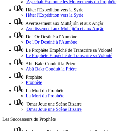
'Âyechah Espionne les Mouvements du Prophète
0
.
Hâter l'Expédition vers la Syrie
Hâter l'Expédition vers la Syrie
0
.
Avertissement aux Muhâjirîn et aux Ançâr
Avertissement aux Muhâjirîn et aux Ançâr
0
.
De l'Or Destiné à l'Aumône
De l'Or Destiné à l'Aumône
0
.
Le Prophète Empêché de Transcrire sa Volonté
Le Prophète Empêché de Transcrire sa Volonté
0
.
Abû Bakr Conduit la Prière
Abû Bakr Conduit la Prière
0
.
Prophète
Prophète
0
.
La Mort du Prophète
La Mort du Prophète
0
.
'Omar Joue une Scène Bizarre
'Omar Joue une Scène Bizarre
Les Successeurs du Prophète