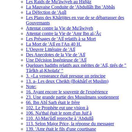
Les Raids de Mu'âwiyeh au Hidjâz
La Mauvaise Conduite de 'Abdullâh Ibn 'Abbâs
La Défection de 'Aqîl
Les Plans des Khârijites en vue de se débarrasser des
Gouvernants
Attentat contre la Vie de Mu'âwiyeh
Attentat contre la Vie de 'Amr Ibn al-'Âç
Les Présages de 'Alî relatifs à sa Mort
La Mort de 'Alî en l'An 40 H.
L'Oeuvre Littéraire de 'Alî
Des Anecdotes de la Vie de 'Alî
Une Décision Ingénieuse de 'Alî
Quelques hadiths relatifs aux mérites de 'Alî, tirés de "
Târîkh al-Kholafa' "
3. «La vengeance était presque un principe
13. a- Les deux Cheikh (Bokhârî et Muslim)
Note:
16. Ayant encore le souvenir de l'expérience
23. Une grande partie des Musulmans soutiennent
66. Ibn Abî Sarh était le frère
102. Le Prophète eut une vision à
106. Na'thal était le nom d'un Juif à
110. Al-Mas'ûdî reproche à 'Abdullâ
113. Selon Major Price, la réponse du messager
139. 'Amr était le fils d'une courtisane