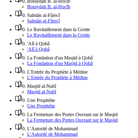
0
.
Boraydah B. al-Hocîb
Boraydah B. al-Hocîb
0
.
Salmân al-Fârecî
Salmân al-Fârecî
0
.
Le Ravitaillement dans la Grotte
Le Ravitaillement dans la Grotte
0
.
'Alî à Qobâ
'Alî à Qobâ
0
.
La Fondation d'un Masjid à Qobâ
La Fondation d'un Masjid à Qobâ
0
.
L'Entrée du Prophète à Médine
L'Entrée du Prophète à Médine
0
.
Masjid al-Nabî
Masjid al-Nabî
0
.
Une Prophétie
Une Prophétie
0
.
La Fermeture des Portes Ouvrant sur le Masjid
La Fermeture des Portes Ouvrant sur le Masjid
0
.
L'Autorité de Mohammad
L'Autorité de Mohammad