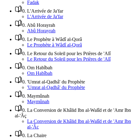
Fadak
0
.
L'Arrivée de Ja'far
L'Arrivée de Ja'far
0
.
Abû Horayrah
Abû Horayrah
0
.
Le Prophète à Wâdî al-Qorâ
Le Prophète à Wâdî al-Qorâ
0
.
Le Retour du Soleil pour les Prières de 'Alî
Le Retour du Soleil pour les Prières de 'Alî
0
.
Om Habîbah
Om Habîbah
0
.
'Umrat al-Qadhâ' du Prophète
'Umrat al-Qadhâ' du Prophète
0
.
Maymûnah
Maymûnah
0
.
La Conversion de Khâlid Ibn al-Walîd et de 'Amr Ibn
al-'Âç
La Conversion de Khâlid Ibn al-Walîd et de 'Amr Ibn
al-'Âç
0
.
La Chaire