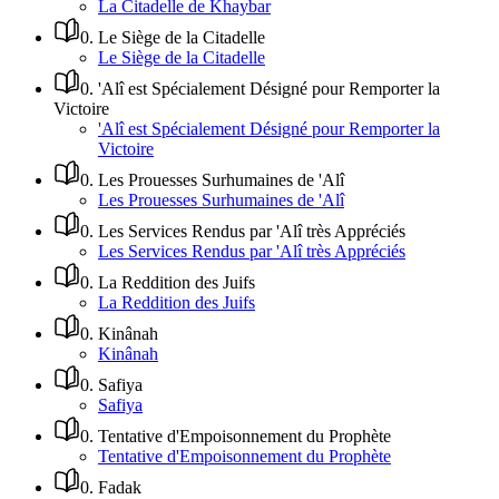
La Citadelle de Khaybar
0
.
Le Siège de la Citadelle
Le Siège de la Citadelle
0
.
'Alî est Spécialement Désigné pour Remporter la
Victoire
'Alî est Spécialement Désigné pour Remporter la
Victoire
0
.
Les Prouesses Surhumaines de 'Alî
Les Prouesses Surhumaines de 'Alî
0
.
Les Services Rendus par 'Alî très Appréciés
Les Services Rendus par 'Alî très Appréciés
0
.
La Reddition des Juifs
La Reddition des Juifs
0
.
Kinânah
Kinânah
0
.
Safiya
Safiya
0
.
Tentative d'Empoisonnement du Prophète
Tentative d'Empoisonnement du Prophète
0
.
Fadak