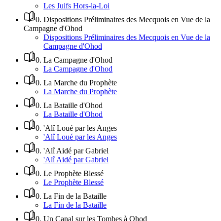
Les Juifs Hors-la-Loi
0
.
Dispositions Préliminaires des Mecquois en Vue de la
Campagne d'Ohod
Dispositions Préliminaires des Mecquois en Vue de la
Campagne d'Ohod
0
.
La Campagne d'Ohod
La Campagne d'Ohod
0
.
La Marche du Prophète
La Marche du Prophète
0
.
La Bataille d'Ohod
La Bataille d'Ohod
0
.
'Alî Loué par les Anges
'Alî Loué par les Anges
0
.
'Alî Aidé par Gabriel
'Alî Aidé par Gabriel
0
.
Le Prophète Blessé
Le Prophète Blessé
0
.
La Fin de la Bataille
La Fin de la Bataille
0
.
Un Canal sur les Tombes à Ohod