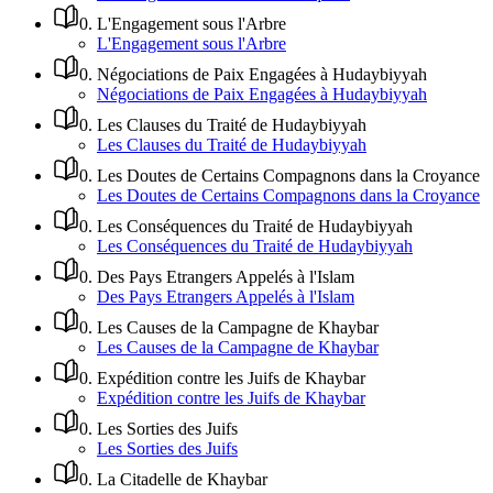
0
.
L'Engagement sous l'Arbre
L'Engagement sous l'Arbre
0
.
Négociations de Paix Engagées à Hudaybiyyah
Négociations de Paix Engagées à Hudaybiyyah
0
.
Les Clauses du Traité de Hudaybiyyah
Les Clauses du Traité de Hudaybiyyah
0
.
Les Doutes de Certains Compagnons dans la Croyance
Les Doutes de Certains Compagnons dans la Croyance
0
.
Les Conséquences du Traité de Hudaybiyyah
Les Conséquences du Traité de Hudaybiyyah
0
.
Des Pays Etrangers Appelés à l'Islam
Des Pays Etrangers Appelés à l'Islam
0
.
Les Causes de la Campagne de Khaybar
Les Causes de la Campagne de Khaybar
0
.
Expédition contre les Juifs de Khaybar
Expédition contre les Juifs de Khaybar
0
.
Les Sorties des Juifs
Les Sorties des Juifs
0
.
La Citadelle de Khaybar