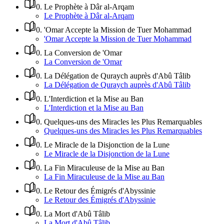
0
.
Le Prophète à Dâr al-Arqam
Le Prophète à Dâr al-Arqam
0
.
'Omar Accepte la Mission de Tuer Mohammad
'Omar Accepte la Mission de Tuer Mohammad
0
.
La Conversion de 'Omar
La Conversion de 'Omar
0
.
La Délégation de Quraych auprès d'Abû Tâlib
La Délégation de Quraych auprès d'Abû Tâlib
0
.
L'Interdiction et la Mise au Ban
L'Interdiction et la Mise au Ban
0
.
Quelques-uns des Miracles les Plus Remarquables
Quelques-uns des Miracles les Plus Remarquables
0
.
Le Miracle de la Disjonction de la Lune
Le Miracle de la Disjonction de la Lune
0
.
La Fin Miraculeuse de la Mise au Ban
La Fin Miraculeuse de la Mise au Ban
0
.
Le Retour des Émigrés d'Abyssinie
Le Retour des Émigrés d'Abyssinie
0
.
La Mort d'Abû Tâlib
La Mort d'Abû Tâlib