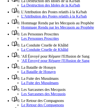
0
.
La Destruction des Idoles de la Ka'bah
La Destruction des Idoles de la Ka'bah
0
.
L'Attribution des Postes relatifs à la Ka'bah
L'Attribution des Postes relatifs à la Ka'bah
0
.
Hommage Rendu par les Mecquois au Prophète
Hommage Rendu par les Mecquois au Prophète
0
.
Les Personnes Proscrites
Les Personnes Proscrites
0
.
La Conduite Cruelle de Khâlid
La Conduite Cruelle de Khâlid
0
.
'Alî Énvoyé pour Réparer l'Effusion de Sang
'Alî Énvoyé pour Réparer l'Effusion de Sang
0
.
La Bataille de Honayn
La Bataille de Honayn
0
.
La Fuite des Musulmans
La Fuite des Musulmans
0
.
Les Sarcasmes des Mecquois
Les Sarcasmes des Mecquois
0
.
Le Retour des Compagnons
Le Retour des Compagnons