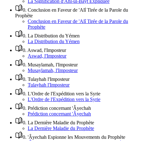
La Signification d'Ahl-ul-Bayt Expliquée
0
.
Conclusion en Faveur de 'Alî Tirée de la Parole du
Prophète
Conclusion en Faveur de 'Alî Tirée de la Parole du
Prophète
0
.
La Distribution du Yémen
La Distribution du Yémen
0
.
Aswad, l'Imposteur
Aswad, l'Imposteur
0
.
Musaylamah, l'Imposteur
Musaylamah, l'Imposteur
0
.
Tulayhah l'Imposteur
Tulayhah l'Imposteur
0
.
L'Ordre de l'Expédition vers la Syrie
L'Ordre de l'Expédition vers la Syrie
0
.
Prédiction concernant 'Âyechah
Prédiction concernant 'Âyechah
0
.
La Dernière Maladie du Prophète
La Dernière Maladie du Prophète
0
.
'Âyechah Espionne les Mouvements du Prophète