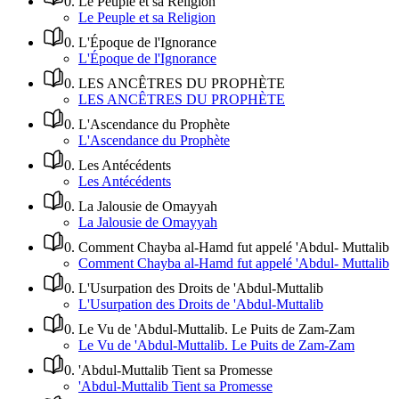
0
.
Le Peuple et sa Religion
Le Peuple et sa Religion
0
.
L'Époque de l'Ignorance
L'Époque de l'Ignorance
0
.
LES ANCÊTRES DU PROPHÈTE
LES ANCÊTRES DU PROPHÈTE
0
.
L'Ascendance du Prophète
L'Ascendance du Prophète
0
.
Les Antécédents
Les Antécédents
0
.
La Jalousie de Omayyah
La Jalousie de Omayyah
0
.
Comment Chayba al-Hamd fut appelé 'Abdul- Muttalib
Comment Chayba al-Hamd fut appelé 'Abdul- Muttalib
0
.
L'Usurpation des Droits de 'Abdul-Muttalib
L'Usurpation des Droits de 'Abdul-Muttalib
0
.
Le Vu de 'Abdul-Muttalib. Le Puits de Zam-Zam
Le Vu de 'Abdul-Muttalib. Le Puits de Zam-Zam
0
.
'Abdul-Muttalib Tient sa Promesse
'Abdul-Muttalib Tient sa Promesse