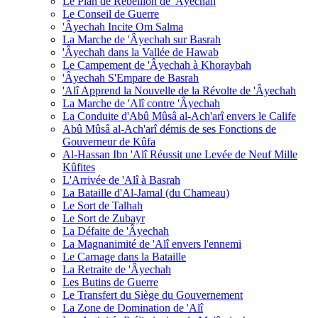
Le Plan de Rébellion de 'Âyechah
Le Conseil de Guerre
'Âyechah Incite Om Salma
La Marche de 'Âyechah sur Basrah
'Âyechah dans la Vallée de Hawab
Le Campement de 'Âyechah à Khoraybah
'Âyechah S'Empare de Basrah
'Alî Apprend la Nouvelle de la Révolte de 'Âyechah
La Marche de 'Alî contre 'Âyechah
La Conduite d'Abû Mûsâ al-Ach'arî envers le Calife
Abû Mûsâ al-Ach'arî démis de ses Fonctions de
Gouverneur de Kûfa
Al-Hassan Ibn 'Alî Réussit une Levée de Neuf Mille
Kûfites
L'Arrivée de 'Alî à Basrah
La Bataille d'Al-Jamal (du Chameau)
Le Sort de Talhah
Le Sort de Zubayr
La Défaite de 'Âyechah
La Magnanimité de 'Alî envers l'ennemi
Le Carnage dans la Bataille
La Retraite de 'Âyechah
Les Butins de Guerre
Le Transfert du Siège du Gouvernement
La Zone de Domination de 'Alî