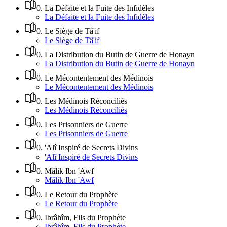
0
.
La Défaite et la Fuite des Infidèles
La Défaite et la Fuite des Infidèles
0
.
Le Siège de Tâ'if
Le Siège de Tâ'if
0
.
La Distribution du Butin de Guerre de Honayn
La Distribution du Butin de Guerre de Honayn
0
.
Le Mécontentement des Médinois
Le Mécontentement des Médinois
0
.
Les Médinois Réconciliés
Les Médinois Réconciliés
0
.
Les Prisonniers de Guerre
Les Prisonniers de Guerre
0
.
'Alî Inspiré de Secrets Divins
'Alî Inspiré de Secrets Divins
0
.
Mâlik Ibn 'Awf
Mâlik Ibn 'Awf
0
.
Le Retour du Prophète
Le Retour du Prophète
0
.
Ibrâhîm, Fils du Prophète
Ibrâhîm, Fils du Prophète