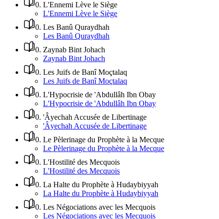
0
.
L'Ennemi Lève le Siège
L'Ennemi Lève le Siège
0
.
Les Banû Quraydhah
Les Banû Quraydhah
0
.
Zaynab Bint Johach
Zaynab Bint Johach
0
.
Les Juifs de Banî Moçtalaq
Les Juifs de Banî Moçtalaq
0
.
L'Hypocrisie de 'Abdullâh Ibn Obay
L'Hypocrisie de 'Abdullâh Ibn Obay
0
.
'Âyechah Accusée de Libertinage
'Âyechah Accusée de Libertinage
0
.
Le Pèlerinage du Prophète à la Mecque
Le Pèlerinage du Prophète à la Mecque
0
.
L'Hostilité des Mecquois
L'Hostilité des Mecquois
0
.
La Halte du Prophète à Hudaybiyyah
La Halte du Prophète à Hudaybiyyah
0
.
Les Négociations avec les Mecquois
Les Négociations avec les Mecquois