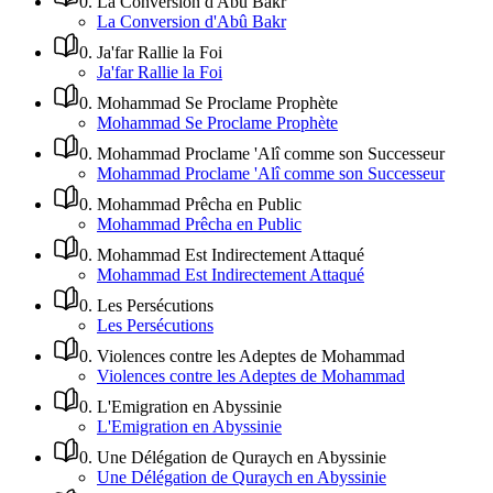
0
.
La Conversion d'Abû Bakr
La Conversion d'Abû Bakr
0
.
Ja'far Rallie la Foi
Ja'far Rallie la Foi
0
.
Mohammad Se Proclame Prophète
Mohammad Se Proclame Prophète
0
.
Mohammad Proclame 'Alî comme son Successeur
Mohammad Proclame 'Alî comme son Successeur
0
.
Mohammad Prêcha en Public
Mohammad Prêcha en Public
0
.
Mohammad Est Indirectement Attaqué
Mohammad Est Indirectement Attaqué
0
.
Les Persécutions
Les Persécutions
0
.
Violences contre les Adeptes de Mohammad
Violences contre les Adeptes de Mohammad
0
.
L'Emigration en Abyssinie
L'Emigration en Abyssinie
0
.
Une Délégation de Quraych en Abyssinie
Une Délégation de Quraych en Abyssinie