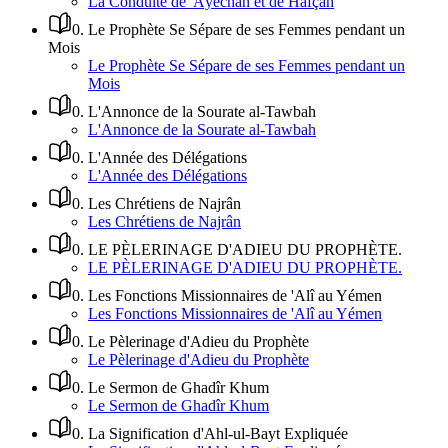
La Conduite de 'Âyechah et de Hafçah
0
.
Le Prophète Se Sépare de ses Femmes pendant un
Mois
Le Prophète Se Sépare de ses Femmes pendant un
Mois
0
.
L'Annonce de la Sourate al-Tawbah
L'Annonce de la Sourate al-Tawbah
0
.
L'Année des Délégations
L'Année des Délégations
0
.
Les Chrétiens de Najrân
Les Chrétiens de Najrân
0
.
LE PÈLERINAGE D'ADIEU DU PROPHÈTE.
LE PÈLERINAGE D'ADIEU DU PROPHÈTE.
0
.
Les Fonctions Missionnaires de 'Alî au Yémen
Les Fonctions Missionnaires de 'Alî au Yémen
0
.
Le Pèlerinage d'Adieu du Prophète
Le Pèlerinage d'Adieu du Prophète
0
.
Le Sermon de Ghadîr Khum
Le Sermon de Ghadîr Khum
0
.
La Signification d'Ahl-ul-Bayt Expliquée