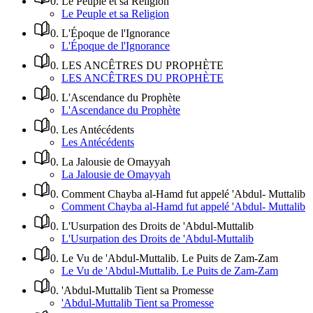
0
.
Le Peuple et sa Religion
Le Peuple et sa Religion
0
.
L'Époque de l'Ignorance
L'Époque de l'Ignorance
0
.
LES ANCÊTRES DU PROPHÈTE
LES ANCÊTRES DU PROPHÈTE
0
.
L'Ascendance du Prophète
L'Ascendance du Prophète
0
.
Les Antécédents
Les Antécédents
0
.
La Jalousie de Omayyah
La Jalousie de Omayyah
0
.
Comment Chayba al-Hamd fut appelé 'Abdul- Muttalib
Comment Chayba al-Hamd fut appelé 'Abdul- Muttalib
0
.
L'Usurpation des Droits de 'Abdul-Muttalib
L'Usurpation des Droits de 'Abdul-Muttalib
0
.
Le Vu de 'Abdul-Muttalib. Le Puits de Zam-Zam
Le Vu de 'Abdul-Muttalib. Le Puits de Zam-Zam
0
.
'Abdul-Muttalib Tient sa Promesse
'Abdul-Muttalib Tient sa Promesse