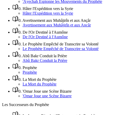
'Âyechah Espionne les Mouvements du Prophète
0
.
Hâter l'Expédition vers la Syrie
Hâter l'Expédition vers la Syrie
0
.
Avertissement aux Muhâjirîn et aux Ançâr
Avertissement aux Muhâjirîn et aux Ançâr
0
.
De l'Or Destiné à l'Aumône
De l'Or Destiné à l'Aumône
0
.
Le Prophète Empêché de Transcrire sa Volonté
Le Prophète Empêché de Transcrire sa Volonté
0
.
Abû Bakr Conduit la Prière
Abû Bakr Conduit la Prière
0
.
Prophète
Prophète
0
.
La Mort du Prophète
La Mort du Prophète
0
.
'Omar Joue une Scène Bizarre
'Omar Joue une Scène Bizarre
Les Successeurs du Prophète