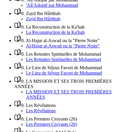
'Alî Adopté par Mohammad
0
.
Zayd Ibn Hârithah
Zayd Ibn Hârithah
0
.
La Reconstruction de la Ka'bah
La Reconstruction de la Ka'bah
0
.
Al-Hajar al-Aswad ou la "Pierre Noire"
Al-Hajar al-Aswad ou la "Pierre Noire"
0
.
Les Retraites Spirituelles de Mohammad
Les Retraites Spirituelles de Mohammad
0
.
Le Lieu de Séjour Favori de Mohammad
Le Lieu de Séjour Favori de Mohammad
0
.
LA MISSION ET SES TROIS PREMIÈRES
ANNÉES
LA MISSION ET SES TROIS PREMIÈRES
ANNÉES
0
.
Les Révélations
Les Révélations
0
.
Les Premiers Croyants (26)
Les Premiers Croyants (26)