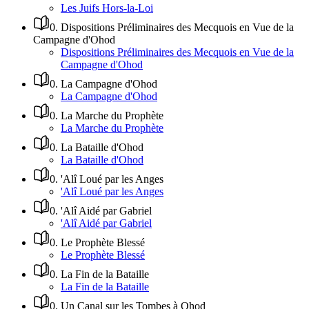
Les Juifs Hors-la-Loi
0
.
Dispositions Préliminaires des Mecquois en Vue de la
Campagne d'Ohod
Dispositions Préliminaires des Mecquois en Vue de la
Campagne d'Ohod
0
.
La Campagne d'Ohod
La Campagne d'Ohod
0
.
La Marche du Prophète
La Marche du Prophète
0
.
La Bataille d'Ohod
La Bataille d'Ohod
0
.
'Alî Loué par les Anges
'Alî Loué par les Anges
0
.
'Alî Aidé par Gabriel
'Alî Aidé par Gabriel
0
.
Le Prophète Blessé
Le Prophète Blessé
0
.
La Fin de la Bataille
La Fin de la Bataille
0
.
Un Canal sur les Tombes à Ohod