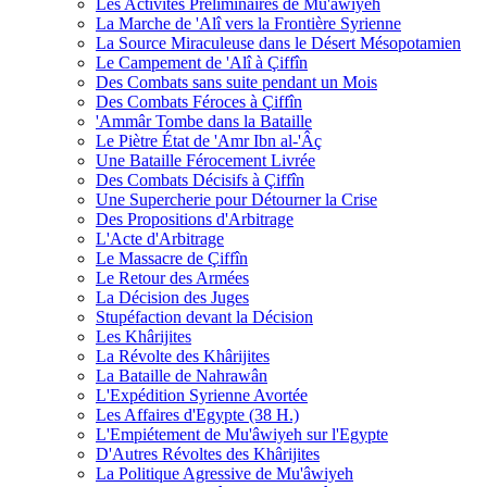
Les Activités Préliminaires de Mu'âwiyeh
La Marche de 'Alî vers la Frontière Syrienne
La Source Miraculeuse dans le Désert Mésopotamien
Le Campement de 'Alî à Çiffîn
Des Combats sans suite pendant un Mois
Des Combats Féroces à Çiffîn
'Ammâr Tombe dans la Bataille
Le Piètre État de 'Amr Ibn al-'Âç
Une Bataille Férocement Livrée
Des Combats Décisifs à Çiffîn
Une Supercherie pour Détourner la Crise
Des Propositions d'Arbitrage
L'Acte d'Arbitrage
Le Massacre de Çiffîn
Le Retour des Armées
La Décision des Juges
Stupéfaction devant la Décision
Les Khârijites
La Révolte des Khârijites
La Bataille de Nahrawân
L'Expédition Syrienne Avortée
Les Affaires d'Egypte (38 H.)
L'Empiétement de Mu'âwiyeh sur l'Egypte
D'Autres Révoltes des Khârijites
La Politique Agressive de Mu'âwiyeh