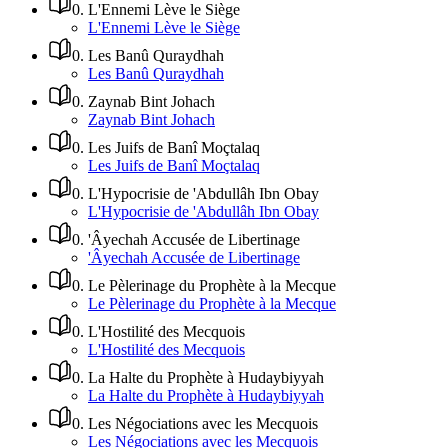
0
.
L'Ennemi Lève le Siège
L'Ennemi Lève le Siège
0
.
Les Banû Quraydhah
Les Banû Quraydhah
0
.
Zaynab Bint Johach
Zaynab Bint Johach
0
.
Les Juifs de Banî Moçtalaq
Les Juifs de Banî Moçtalaq
0
.
L'Hypocrisie de 'Abdullâh Ibn Obay
L'Hypocrisie de 'Abdullâh Ibn Obay
0
.
'Âyechah Accusée de Libertinage
'Âyechah Accusée de Libertinage
0
.
Le Pèlerinage du Prophète à la Mecque
Le Pèlerinage du Prophète à la Mecque
0
.
L'Hostilité des Mecquois
L'Hostilité des Mecquois
0
.
La Halte du Prophète à Hudaybiyyah
La Halte du Prophète à Hudaybiyyah
0
.
Les Négociations avec les Mecquois
Les Négociations avec les Mecquois