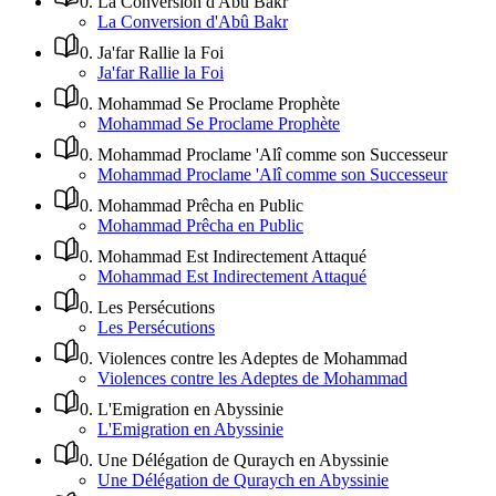
0
.
La Conversion d'Abû Bakr
La Conversion d'Abû Bakr
0
.
Ja'far Rallie la Foi
Ja'far Rallie la Foi
0
.
Mohammad Se Proclame Prophète
Mohammad Se Proclame Prophète
0
.
Mohammad Proclame 'Alî comme son Successeur
Mohammad Proclame 'Alî comme son Successeur
0
.
Mohammad Prêcha en Public
Mohammad Prêcha en Public
0
.
Mohammad Est Indirectement Attaqué
Mohammad Est Indirectement Attaqué
0
.
Les Persécutions
Les Persécutions
0
.
Violences contre les Adeptes de Mohammad
Violences contre les Adeptes de Mohammad
0
.
L'Emigration en Abyssinie
L'Emigration en Abyssinie
0
.
Une Délégation de Quraych en Abyssinie
Une Délégation de Quraych en Abyssinie