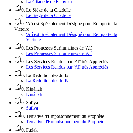
La Citadelle de Khaybar
0
.
Le Siège de la Citadelle
Le Siège de la Citadelle
0
.
'Alî est Spécialement Désigné pour Remporter la
Victoire
'Alî est Spécialement Désigné pour Remporter la
Victoire
0
.
Les Prouesses Surhumaines de 'Alî
Les Prouesses Surhumaines de 'Alî
0
.
Les Services Rendus par 'Alî très Appréciés
Les Services Rendus par 'Alî très Appréciés
0
.
La Reddition des Juifs
La Reddition des Juifs
0
.
Kinânah
Kinânah
0
.
Safiya
Safiya
0
.
Tentative d'Empoisonnement du Prophète
Tentative d'Empoisonnement du Prophète
0
.
Fadak