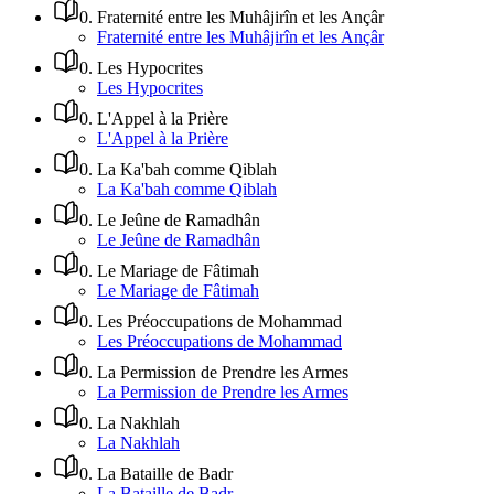
0
.
Fraternité entre les Muhâjirîn et les Ançâr
Fraternité entre les Muhâjirîn et les Ançâr
0
.
Les Hypocrites
Les Hypocrites
0
.
L'Appel à la Prière
L'Appel à la Prière
0
.
La Ka'bah comme Qiblah
La Ka'bah comme Qiblah
0
.
Le Jeûne de Ramadhân
Le Jeûne de Ramadhân
0
.
Le Mariage de Fâtimah
Le Mariage de Fâtimah
0
.
Les Préoccupations de Mohammad
Les Préoccupations de Mohammad
0
.
La Permission de Prendre les Armes
La Permission de Prendre les Armes
0
.
La Nakhlah
La Nakhlah
0
.
La Bataille de Badr
La Bataille de Badr