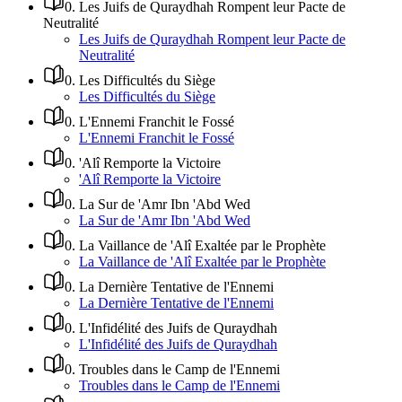
0
.
Les Juifs de Quraydhah Rompent leur Pacte de
Neutralité
Les Juifs de Quraydhah Rompent leur Pacte de
Neutralité
0
.
Les Difficultés du Siège
Les Difficultés du Siège
0
.
L'Ennemi Franchit le Fossé
L'Ennemi Franchit le Fossé
0
.
'Alî Remporte la Victoire
'Alî Remporte la Victoire
0
.
La Sur de 'Amr Ibn 'Abd Wed
La Sur de 'Amr Ibn 'Abd Wed
0
.
La Vaillance de 'Alî Exaltée par le Prophète
La Vaillance de 'Alî Exaltée par le Prophète
0
.
La Dernière Tentative de l'Ennemi
La Dernière Tentative de l'Ennemi
0
.
L'Infidélité des Juifs de Quraydhah
L'Infidélité des Juifs de Quraydhah
0
.
Troubles dans le Camp de l'Ennemi
Troubles dans le Camp de l'Ennemi