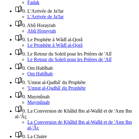
Fadak
0
.
L'Arrivée de Ja'far
L'Arrivée de Ja'far
0
.
Abû Horayrah
Abû Horayrah
0
.
Le Prophète à Wâdî al-Qorâ
Le Prophète à Wâdî al-Qorâ
0
.
Le Retour du Soleil pour les Prières de 'Alî
Le Retour du Soleil pour les Prières de 'Alî
0
.
Om Habîbah
Om Habîbah
0
.
'Umrat al-Qadhâ' du Prophète
'Umrat al-Qadhâ' du Prophète
0
.
Maymûnah
Maymûnah
0
.
La Conversion de Khâlid Ibn al-Walîd et de 'Amr Ibn
al-'Âç
La Conversion de Khâlid Ibn al-Walîd et de 'Amr Ibn
al-'Âç
0
.
La Chaire