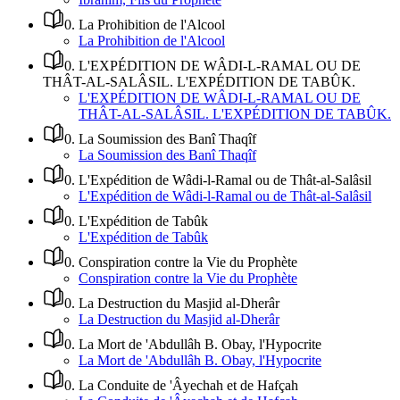
0
.
La Prohibition de l'Alcool
La Prohibition de l'Alcool
0
.
L'EXPÉDITION DE WÂDI-L-RAMAL OU DE
THÂT-AL-SALÂSIL. L'EXPÉDITION DE TABÛK.
L'EXPÉDITION DE WÂDI-L-RAMAL OU DE
THÂT-AL-SALÂSIL. L'EXPÉDITION DE TABÛK.
0
.
La Soumission des Banî Thaqîf
La Soumission des Banî Thaqîf
0
.
L'Expédition de Wâdi-l-Ramal ou de Thât-al-Salâsil
L'Expédition de Wâdi-l-Ramal ou de Thât-al-Salâsil
0
.
L'Expédition de Tabûk
L'Expédition de Tabûk
0
.
Conspiration contre la Vie du Prophète
Conspiration contre la Vie du Prophète
0
.
La Destruction du Masjid al-Dherâr
La Destruction du Masjid al-Dherâr
0
.
La Mort de 'Abdullâh B. Obay, l'Hypocrite
La Mort de 'Abdullâh B. Obay, l'Hypocrite
0
.
La Conduite de 'Âyechah et de Hafçah