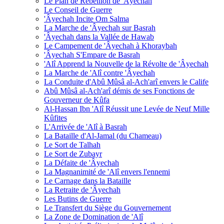
Le Plan de Rébellion de 'Âyechah
Le Conseil de Guerre
'Âyechah Incite Om Salma
La Marche de 'Âyechah sur Basrah
'Âyechah dans la Vallée de Hawab
Le Campement de 'Âyechah à Khoraybah
'Âyechah S'Empare de Basrah
'Alî Apprend la Nouvelle de la Révolte de 'Âyechah
La Marche de 'Alî contre 'Âyechah
La Conduite d'Abû Mûsâ al-Ach'arî envers le Calife
Abû Mûsâ al-Ach'arî démis de ses Fonctions de
Gouverneur de Kûfa
Al-Hassan Ibn 'Alî Réussit une Levée de Neuf Mille
Kûfites
L'Arrivée de 'Alî à Basrah
La Bataille d'Al-Jamal (du Chameau)
Le Sort de Talhah
Le Sort de Zubayr
La Défaite de 'Âyechah
La Magnanimité de 'Alî envers l'ennemi
Le Carnage dans la Bataille
La Retraite de 'Âyechah
Les Butins de Guerre
Le Transfert du Siège du Gouvernement
La Zone de Domination de 'Alî