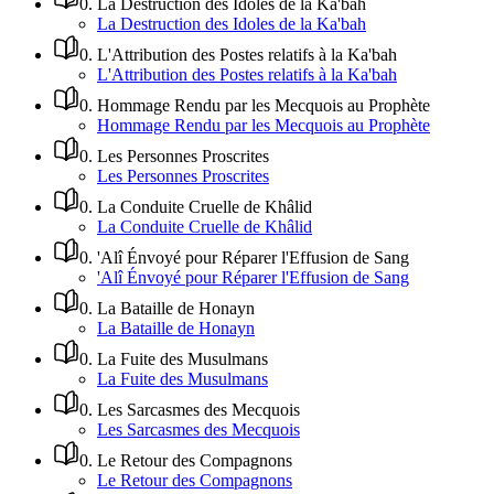
0
.
La Destruction des Idoles de la Ka'bah
La Destruction des Idoles de la Ka'bah
0
.
L'Attribution des Postes relatifs à la Ka'bah
L'Attribution des Postes relatifs à la Ka'bah
0
.
Hommage Rendu par les Mecquois au Prophète
Hommage Rendu par les Mecquois au Prophète
0
.
Les Personnes Proscrites
Les Personnes Proscrites
0
.
La Conduite Cruelle de Khâlid
La Conduite Cruelle de Khâlid
0
.
'Alî Énvoyé pour Réparer l'Effusion de Sang
'Alî Énvoyé pour Réparer l'Effusion de Sang
0
.
La Bataille de Honayn
La Bataille de Honayn
0
.
La Fuite des Musulmans
La Fuite des Musulmans
0
.
Les Sarcasmes des Mecquois
Les Sarcasmes des Mecquois
0
.
Le Retour des Compagnons
Le Retour des Compagnons