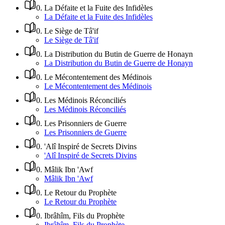
0
.
La Défaite et la Fuite des Infidèles
La Défaite et la Fuite des Infidèles
0
.
Le Siège de Tâ'if
Le Siège de Tâ'if
0
.
La Distribution du Butin de Guerre de Honayn
La Distribution du Butin de Guerre de Honayn
0
.
Le Mécontentement des Médinois
Le Mécontentement des Médinois
0
.
Les Médinois Réconciliés
Les Médinois Réconciliés
0
.
Les Prisonniers de Guerre
Les Prisonniers de Guerre
0
.
'Alî Inspiré de Secrets Divins
'Alî Inspiré de Secrets Divins
0
.
Mâlik Ibn 'Awf
Mâlik Ibn 'Awf
0
.
Le Retour du Prophète
Le Retour du Prophète
0
.
Ibrâhîm, Fils du Prophète
Ibrâhîm, Fils du Prophète