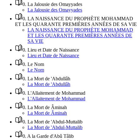
0
.
La Jalousie des Omayyades
La Jalousie des Omayyades
0
.
LA NAISSANCE DU PROPHÈTE MOHAMMAD
ET LES QUARANTE PREMIÈRES ANNÉES DE SA VIE
LA NAISSANCE DU PROPHÈTE MOHAMMAD
ET LES QUARANTE PREMIÈRES ANNÉES DE
SA VIE
0
.
Lieu et Date de Naissance
Lieu et Date de Naissance
0
.
Le Nom
Le Nom
0
.
La Mort de 'Abdullâh
La Mort de 'Abdullâh
0
.
L'Allaitement de Mohammad
L'Allaitement de Mohammad
0
.
La Mort de Âminah
La Mort de Âminah
0
.
La Mort de 'Abdul-Muttalib
La Mort de 'Abdul-Muttalib
0
.
A la Garde d'Abû Tâlib