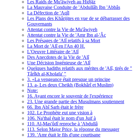
Les Raids de Mu'âwiyeh au Hidjâz
La Mauvaise Conduite de 'Abdullâh Ibn 'Abbâs
La Défection de 'Aqîl
Les Plans des Khârijites en vue de se débarrasser des
Gouvernants
Attentat contre la Vie de Mu'âwiyeh
Attentat contre la Vie de 'Amr Ibn al-'Âç
Les Présages de 'Alî relatifs à sa Mort
La Mort de 'Alî en l'An 40 H.
L'Oeuvre Littéraire de 'Alî
Des Anecdotes de la Vie de 'Alî
Une Décision Ingénieuse de 'Alî
Quelques hadiths relatifs aux mérites de 'Alî, tirés de "
Târîkh al-Kholafa' "
3. «La vengeance était presque un principe
13. a- Les deux Cheikh (Bokhârî et Muslim)
Note:
16. Ayant encore le souvenir de l'expérience
23. Une grande partie des Musulmans soutiennent
66. Ibn Abî Sarh était le frère
102. Le Prophète eut une vision à
106. Na'thal était le nom d'un Juif à
110. Al-Mas'ûdî reproche à 'Abdullâ
113. Selon Major Price, la réponse du messager
139. 'Amr était le fils d'une courtisane