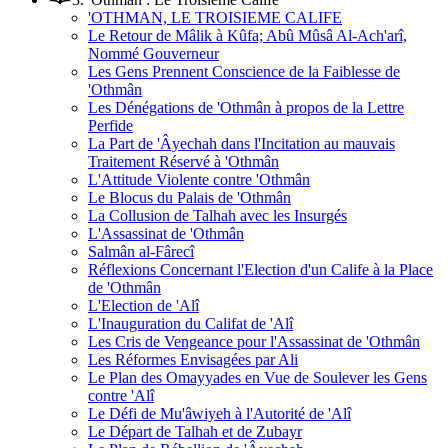
'OTHMAN, LE TROISIEME CALIFE
Le Retour de Mâlik à Kûfa; Abû Mûsâ Al-Ach'arî,
Nommé Gouverneur
Les Gens Prennent Conscience de la Faiblesse de
'Othmân
Les Dénégations de 'Othmân à propos de la Lettre
Perfide
La Part de 'Âyechah dans l'Incitation au mauvais
Traitement Réservé à 'Othmân
L'Attitude Violente contre 'Othmân
Le Blocus du Palais de 'Othmân
La Collusion de Talhah avec les Insurgés
L'Assassinat de 'Othmân
Salmân al-Fârecî
Réflexions Concernant l'Election d'un Calife à la Place
de 'Othmân
L'Election de 'Alî
L'Inauguration du Califat de 'Alî
Les Cris de Vengeance pour l'Assassinat de 'Othmân
Les Réformes Envisagées par Ali
Le Plan des Omayyades en Vue de Soulever les Gens
contre 'Alî
Le Défi de Mu'âwiyeh à l'Autorité de 'Alî
Le Départ de Talhah et de Zubayr