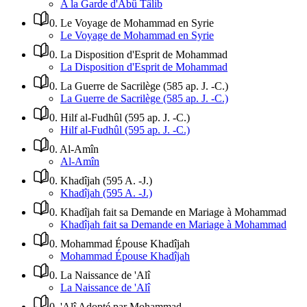
A la Garde d'Abû Tâlib
0
.
Le Voyage de Mohammad en Syrie
Le Voyage de Mohammad en Syrie
0
.
La Disposition d'Esprit de Mohammad
La Disposition d'Esprit de Mohammad
0
.
La Guerre de Sacrilège (585 ap. J. -C.)
La Guerre de Sacrilège (585 ap. J. -C.)
0
.
Hilf al-Fudhûl (595 ap. J. -C.)
Hilf al-Fudhûl (595 ap. J. -C.)
0
.
Al-Amîn
Al-Amîn
0
.
Khadîjah (595 A. -J.)
Khadîjah (595 A. -J.)
0
.
Khadîjah fait sa Demande en Mariage à Mohammad
Khadîjah fait sa Demande en Mariage à Mohammad
0
.
Mohammad Épouse Khadîjah
Mohammad Épouse Khadîjah
0
.
La Naissance de 'Alî
La Naissance de 'Alî
0
.
'Alî Adopté par Mohammad