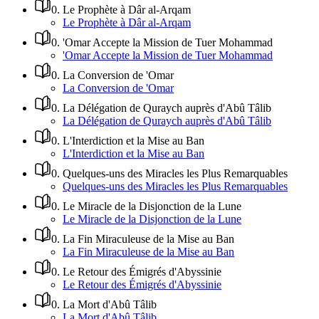
0
.
Le Prophète à Dâr al-Arqam
Le Prophète à Dâr al-Arqam
0
.
'Omar Accepte la Mission de Tuer Mohammad
'Omar Accepte la Mission de Tuer Mohammad
0
.
La Conversion de 'Omar
La Conversion de 'Omar
0
.
La Délégation de Quraych auprès d'Abû Tâlib
La Délégation de Quraych auprès d'Abû Tâlib
0
.
L'Interdiction et la Mise au Ban
L'Interdiction et la Mise au Ban
0
.
Quelques-uns des Miracles les Plus Remarquables
Quelques-uns des Miracles les Plus Remarquables
0
.
Le Miracle de la Disjonction de la Lune
Le Miracle de la Disjonction de la Lune
0
.
La Fin Miraculeuse de la Mise au Ban
La Fin Miraculeuse de la Mise au Ban
0
.
Le Retour des Émigrés d'Abyssinie
Le Retour des Émigrés d'Abyssinie
0
.
La Mort d'Abû Tâlib
La Mort d'Abû Tâlib