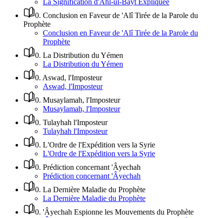
La Signification d'Ahl-ul-Bayt Expliquée
0
.
Conclusion en Faveur de 'Alî Tirée de la Parole du
Prophète
Conclusion en Faveur de 'Alî Tirée de la Parole du
Prophète
0
.
La Distribution du Yémen
La Distribution du Yémen
0
.
Aswad, l'Imposteur
Aswad, l'Imposteur
0
.
Musaylamah, l'Imposteur
Musaylamah, l'Imposteur
0
.
Tulayhah l'Imposteur
Tulayhah l'Imposteur
0
.
L'Ordre de l'Expédition vers la Syrie
L'Ordre de l'Expédition vers la Syrie
0
.
Prédiction concernant 'Âyechah
Prédiction concernant 'Âyechah
0
.
La Dernière Maladie du Prophète
La Dernière Maladie du Prophète
0
.
'Âyechah Espionne les Mouvements du Prophète