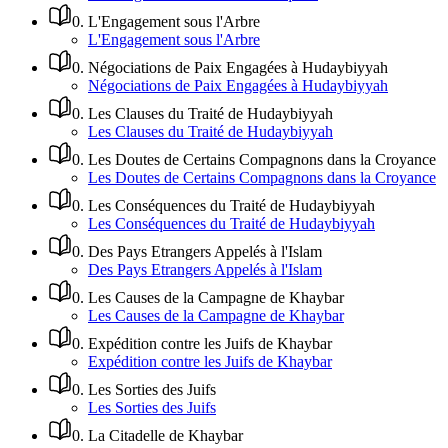
0
.
L'Engagement sous l'Arbre
L'Engagement sous l'Arbre
0
.
Négociations de Paix Engagées à Hudaybiyyah
Négociations de Paix Engagées à Hudaybiyyah
0
.
Les Clauses du Traité de Hudaybiyyah
Les Clauses du Traité de Hudaybiyyah
0
.
Les Doutes de Certains Compagnons dans la Croyance
Les Doutes de Certains Compagnons dans la Croyance
0
.
Les Conséquences du Traité de Hudaybiyyah
Les Conséquences du Traité de Hudaybiyyah
0
.
Des Pays Etrangers Appelés à l'Islam
Des Pays Etrangers Appelés à l'Islam
0
.
Les Causes de la Campagne de Khaybar
Les Causes de la Campagne de Khaybar
0
.
Expédition contre les Juifs de Khaybar
Expédition contre les Juifs de Khaybar
0
.
Les Sorties des Juifs
Les Sorties des Juifs
0
.
La Citadelle de Khaybar