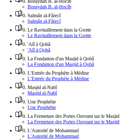
0
.
Boraydah B. al-Hocîb
Boraydah B. al-Hocîb
0
.
Salmân al-Fârecî
Salmân al-Fârecî
0
.
Le Ravitaillement dans la Grotte
Le Ravitaillement dans la Grotte
0
.
'Alî à Qobâ
'Alî à Qobâ
0
.
La Fondation d'un Masjid à Qobâ
La Fondation d'un Masjid à Qobâ
0
.
L'Entrée du Prophète à Médine
L'Entrée du Prophète à Médine
0
.
Masjid al-Nabî
Masjid al-Nabî
0
.
Une Prophétie
Une Prophétie
0
.
La Fermeture des Portes Ouvrant sur le Masjid
La Fermeture des Portes Ouvrant sur le Masjid
0
.
L'Autorité de Mohammad
L'Autorité de Mohammad