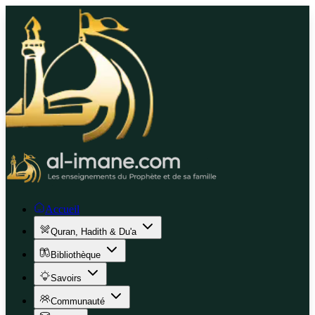
Accueil
Quran, Hadith & Du'a
Bibliothèque
Savoirs
Communauté