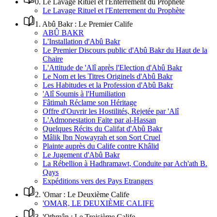
0
.
Le Lavage Rituel et l'Enterrement du Prophète
Le Lavage Rituel et l'Enterrement du Prophète
1
.
Abû Bakr : Le Premier Calife
ABÛ BAKR
L'Installation d'Abû Bakr
Le Premier Discours public d'Abû Bakr du Haut de la
Chaire
L'Attitude de 'Alî après l'Election d'Abû Bakr
Le Nom et les Titres Originels d'Abû Bakr
Les Habitudes et la Profession d'Abû Bakr
'Alî Soumis à l'Humiliation
Fâtimah Réclame son Héritage
Offre d'Ouvrir les Hostilités, Rejetée par 'Alî
L'Admonestation Faite par al-Hassan
Quelques Récits du Califat d'Abû Bakr
Mâlik Ibn Nowayrah et son Sort Cruel
Plainte auprès du Calife contre Khâlid
Le Jugement d'Abû Bakr
La Rébellion à Hadhramawt, Conduite par Ach'ath B.
Qays
Expéditions vers des Pays Etrangers
2
.
'Omar : Le Deuxième Calife
'OMAR, LE DEUXIÈME CALIFE
3
.
'Othmân : Le Troisième Calife