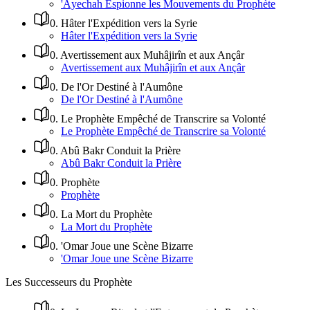
'Âyechah Espionne les Mouvements du Prophète
0
.
Hâter l'Expédition vers la Syrie
Hâter l'Expédition vers la Syrie
0
.
Avertissement aux Muhâjirîn et aux Ançâr
Avertissement aux Muhâjirîn et aux Ançâr
0
.
De l'Or Destiné à l'Aumône
De l'Or Destiné à l'Aumône
0
.
Le Prophète Empêché de Transcrire sa Volonté
Le Prophète Empêché de Transcrire sa Volonté
0
.
Abû Bakr Conduit la Prière
Abû Bakr Conduit la Prière
0
.
Prophète
Prophète
0
.
La Mort du Prophète
La Mort du Prophète
0
.
'Omar Joue une Scène Bizarre
'Omar Joue une Scène Bizarre
Les Successeurs du Prophète