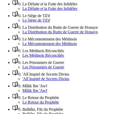
0
.
La Défaite et la Fuite des Infidèles
La Défaite et la Fuite des Infidèles
0
.
Le Siège de Tâ'if
Le Siège de Tâ'if
0
.
La Distribution du Butin de Guerre de Honayn
La Distribution du Butin de Guerre de Honayn
0
.
Le Mécontentement des Médinois
Le Mécontentement des Médinois
0
.
Les Médinois Réconciliés
Les Médinois Réconciliés
0
.
Les Prisonniers de Guerre
Les Prisonniers de Guerre
0
.
'Alî Inspiré de Secrets Divins
'Alî Inspiré de Secrets Divins
0
.
Mâlik Ibn 'Awf
Mâlik Ibn 'Awf
0
.
Le Retour du Prophète
Le Retour du Prophète
0
.
Ibrâhîm, Fils du Prophète
Ibrâhîm, Fils du Prophète