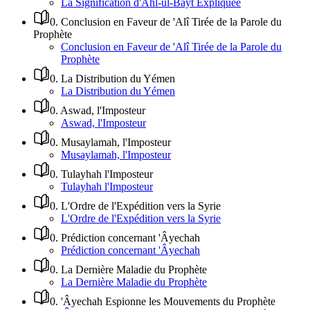
La Signification d'Ahl-ul-Bayt Expliquée
0
.
Conclusion en Faveur de 'Alî Tirée de la Parole du
Prophète
Conclusion en Faveur de 'Alî Tirée de la Parole du
Prophète
0
.
La Distribution du Yémen
La Distribution du Yémen
0
.
Aswad, l'Imposteur
Aswad, l'Imposteur
0
.
Musaylamah, l'Imposteur
Musaylamah, l'Imposteur
0
.
Tulayhah l'Imposteur
Tulayhah l'Imposteur
0
.
L'Ordre de l'Expédition vers la Syrie
L'Ordre de l'Expédition vers la Syrie
0
.
Prédiction concernant 'Âyechah
Prédiction concernant 'Âyechah
0
.
La Dernière Maladie du Prophète
La Dernière Maladie du Prophète
0
.
'Âyechah Espionne les Mouvements du Prophète