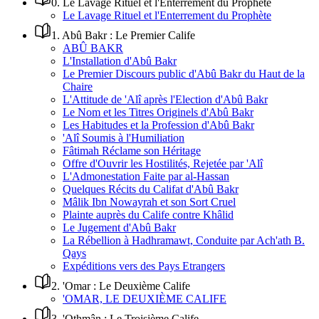
0
.
Le Lavage Rituel et l'Enterrement du Prophète
Le Lavage Rituel et l'Enterrement du Prophète
1
.
Abû Bakr : Le Premier Calife
ABÛ BAKR
L'Installation d'Abû Bakr
Le Premier Discours public d'Abû Bakr du Haut de la
Chaire
L'Attitude de 'Alî après l'Election d'Abû Bakr
Le Nom et les Titres Originels d'Abû Bakr
Les Habitudes et la Profession d'Abû Bakr
'Alî Soumis à l'Humiliation
Fâtimah Réclame son Héritage
Offre d'Ouvrir les Hostilités, Rejetée par 'Alî
L'Admonestation Faite par al-Hassan
Quelques Récits du Califat d'Abû Bakr
Mâlik Ibn Nowayrah et son Sort Cruel
Plainte auprès du Calife contre Khâlid
Le Jugement d'Abû Bakr
La Rébellion à Hadhramawt, Conduite par Ach'ath B.
Qays
Expéditions vers des Pays Etrangers
2
.
'Omar : Le Deuxième Calife
'OMAR, LE DEUXIÈME CALIFE
3
.
'Othmân : Le Troisième Calife