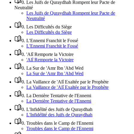
0
.
Les Juifs de Quraydhah Rompent leur Pacte de
Neutralité
Les Juifs de Quraydhah Rompent leur Pacte de
Neutralité
0
.
Les Difficultés du Siège
Les Difficultés du Siège
0
.
L'Ennemi Franchit le Fossé
L'Ennemi Franchit le Fossé
0
.
'Alî Remporte la Victoire
'Alî Remporte la Victoire
0
.
La Sur de 'Amr Ibn 'Abd Wed
La Sur de 'Amr Ibn 'Abd Wed
0
.
La Vaillance de 'Alî Exaltée par le Prophète
La Vaillance de 'Alî Exaltée par le Prophète
0
.
La Dernière Tentative de l'Ennemi
La Dernière Tentative de l'Ennemi
0
.
L'Infidélité des Juifs de Quraydhah
L'Infidélité des Juifs de Quraydhah
0
.
Troubles dans le Camp de l'Ennemi
Troubles dans le Camp de l'Ennemi