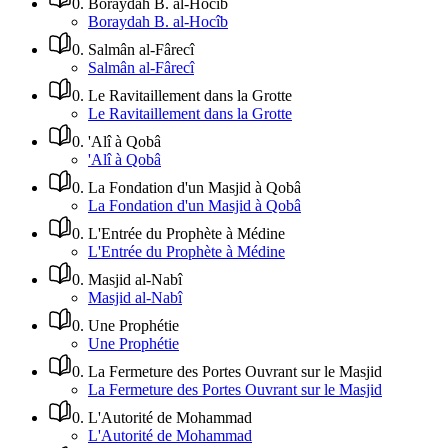
0
.
Boraydah B. al-Hocîb
Boraydah B. al-Hocîb
0
.
Salmân al-Fârecî
Salmân al-Fârecî
0
.
Le Ravitaillement dans la Grotte
Le Ravitaillement dans la Grotte
0
.
'Alî à Qobâ
'Alî à Qobâ
0
.
La Fondation d'un Masjid à Qobâ
La Fondation d'un Masjid à Qobâ
0
.
L'Entrée du Prophète à Médine
L'Entrée du Prophète à Médine
0
.
Masjid al-Nabî
Masjid al-Nabî
0
.
Une Prophétie
Une Prophétie
0
.
La Fermeture des Portes Ouvrant sur le Masjid
La Fermeture des Portes Ouvrant sur le Masjid
0
.
L'Autorité de Mohammad
L'Autorité de Mohammad