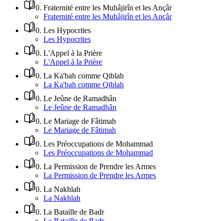
0
.
Fraternité entre les Muhâjirîn et les Ançâr
Fraternité entre les Muhâjirîn et les Ançâr
0
.
Les Hypocrites
Les Hypocrites
0
.
L'Appel à la Prière
L'Appel à la Prière
0
.
La Ka'bah comme Qiblah
La Ka'bah comme Qiblah
0
.
Le Jeûne de Ramadhân
Le Jeûne de Ramadhân
0
.
Le Mariage de Fâtimah
Le Mariage de Fâtimah
0
.
Les Préoccupations de Mohammad
Les Préoccupations de Mohammad
0
.
La Permission de Prendre les Armes
La Permission de Prendre les Armes
0
.
La Nakhlah
La Nakhlah
0
.
La Bataille de Badr
La Bataille de Badr