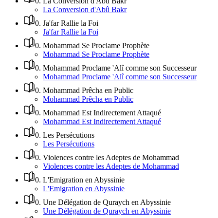
0
.
La Conversion d'Abû Bakr
La Conversion d'Abû Bakr
0
.
Ja'far Rallie la Foi
Ja'far Rallie la Foi
0
.
Mohammad Se Proclame Prophète
Mohammad Se Proclame Prophète
0
.
Mohammad Proclame 'Alî comme son Successeur
Mohammad Proclame 'Alî comme son Successeur
0
.
Mohammad Prêcha en Public
Mohammad Prêcha en Public
0
.
Mohammad Est Indirectement Attaqué
Mohammad Est Indirectement Attaqué
0
.
Les Persécutions
Les Persécutions
0
.
Violences contre les Adeptes de Mohammad
Violences contre les Adeptes de Mohammad
0
.
L'Emigration en Abyssinie
L'Emigration en Abyssinie
0
.
Une Délégation de Quraych en Abyssinie
Une Délégation de Quraych en Abyssinie