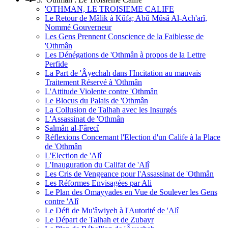
'OTHMAN, LE TROISIEME CALIFE
Le Retour de Mâlik à Kûfa; Abû Mûsâ Al-Ach'arî,
Nommé Gouverneur
Les Gens Prennent Conscience de la Faiblesse de
'Othmân
Les Dénégations de 'Othmân à propos de la Lettre
Perfide
La Part de 'Âyechah dans l'Incitation au mauvais
Traitement Réservé à 'Othmân
L'Attitude Violente contre 'Othmân
Le Blocus du Palais de 'Othmân
La Collusion de Talhah avec les Insurgés
L'Assassinat de 'Othmân
Salmân al-Fârecî
Réflexions Concernant l'Election d'un Calife à la Place
de 'Othmân
L'Election de 'Alî
L'Inauguration du Califat de 'Alî
Les Cris de Vengeance pour l'Assassinat de 'Othmân
Les Réformes Envisagées par Ali
Le Plan des Omayyades en Vue de Soulever les Gens
contre 'Alî
Le Défi de Mu'âwiyeh à l'Autorité de 'Alî
Le Départ de Talhah et de Zubayr