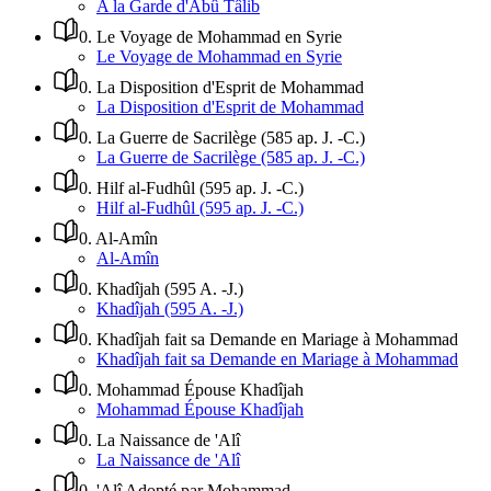
A la Garde d'Abû Tâlib
0
.
Le Voyage de Mohammad en Syrie
Le Voyage de Mohammad en Syrie
0
.
La Disposition d'Esprit de Mohammad
La Disposition d'Esprit de Mohammad
0
.
La Guerre de Sacrilège (585 ap. J. -C.)
La Guerre de Sacrilège (585 ap. J. -C.)
0
.
Hilf al-Fudhûl (595 ap. J. -C.)
Hilf al-Fudhûl (595 ap. J. -C.)
0
.
Al-Amîn
Al-Amîn
0
.
Khadîjah (595 A. -J.)
Khadîjah (595 A. -J.)
0
.
Khadîjah fait sa Demande en Mariage à Mohammad
Khadîjah fait sa Demande en Mariage à Mohammad
0
.
Mohammad Épouse Khadîjah
Mohammad Épouse Khadîjah
0
.
La Naissance de 'Alî
La Naissance de 'Alî
0
.
'Alî Adopté par Mohammad