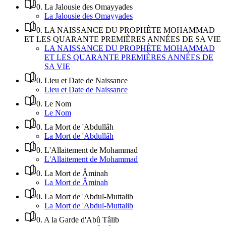
0
.
La Jalousie des Omayyades
La Jalousie des Omayyades
0
.
LA NAISSANCE DU PROPHÈTE MOHAMMAD
ET LES QUARANTE PREMIÈRES ANNÉES DE SA VIE
LA NAISSANCE DU PROPHÈTE MOHAMMAD
ET LES QUARANTE PREMIÈRES ANNÉES DE
SA VIE
0
.
Lieu et Date de Naissance
Lieu et Date de Naissance
0
.
Le Nom
Le Nom
0
.
La Mort de 'Abdullâh
La Mort de 'Abdullâh
0
.
L'Allaitement de Mohammad
L'Allaitement de Mohammad
0
.
La Mort de Âminah
La Mort de Âminah
0
.
La Mort de 'Abdul-Muttalib
La Mort de 'Abdul-Muttalib
0
.
A la Garde d'Abû Tâlib