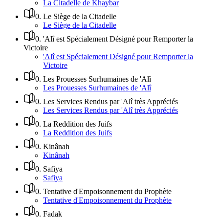
La Citadelle de Khaybar
0
.
Le Siège de la Citadelle
Le Siège de la Citadelle
0
.
'Alî est Spécialement Désigné pour Remporter la
Victoire
'Alî est Spécialement Désigné pour Remporter la
Victoire
0
.
Les Prouesses Surhumaines de 'Alî
Les Prouesses Surhumaines de 'Alî
0
.
Les Services Rendus par 'Alî très Appréciés
Les Services Rendus par 'Alî très Appréciés
0
.
La Reddition des Juifs
La Reddition des Juifs
0
.
Kinânah
Kinânah
0
.
Safiya
Safiya
0
.
Tentative d'Empoisonnement du Prophète
Tentative d'Empoisonnement du Prophète
0
.
Fadak