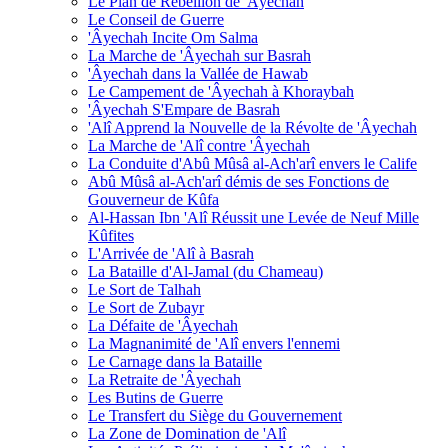
Le Plan de Rébellion de 'Âyechah
Le Conseil de Guerre
'Âyechah Incite Om Salma
La Marche de 'Âyechah sur Basrah
'Âyechah dans la Vallée de Hawab
Le Campement de 'Âyechah à Khoraybah
'Âyechah S'Empare de Basrah
'Alî Apprend la Nouvelle de la Révolte de 'Âyechah
La Marche de 'Alî contre 'Âyechah
La Conduite d'Abû Mûsâ al-Ach'arî envers le Calife
Abû Mûsâ al-Ach'arî démis de ses Fonctions de
Gouverneur de Kûfa
Al-Hassan Ibn 'Alî Réussit une Levée de Neuf Mille
Kûfites
L'Arrivée de 'Alî à Basrah
La Bataille d'Al-Jamal (du Chameau)
Le Sort de Talhah
Le Sort de Zubayr
La Défaite de 'Âyechah
La Magnanimité de 'Alî envers l'ennemi
Le Carnage dans la Bataille
La Retraite de 'Âyechah
Les Butins de Guerre
Le Transfert du Siège du Gouvernement
La Zone de Domination de 'Alî