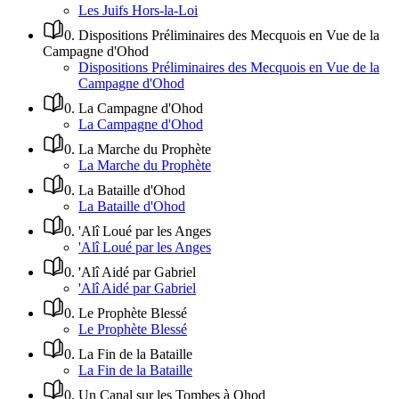
Les Juifs Hors-la-Loi
0
.
Dispositions Préliminaires des Mecquois en Vue de la
Campagne d'Ohod
Dispositions Préliminaires des Mecquois en Vue de la
Campagne d'Ohod
0
.
La Campagne d'Ohod
La Campagne d'Ohod
0
.
La Marche du Prophète
La Marche du Prophète
0
.
La Bataille d'Ohod
La Bataille d'Ohod
0
.
'Alî Loué par les Anges
'Alî Loué par les Anges
0
.
'Alî Aidé par Gabriel
'Alî Aidé par Gabriel
0
.
Le Prophète Blessé
Le Prophète Blessé
0
.
La Fin de la Bataille
La Fin de la Bataille
0
.
Un Canal sur les Tombes à Ohod