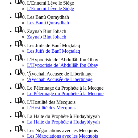
0
.
L'Ennemi Lève le Siège
L'Ennemi Lève le Siège
0
.
Les Banû Quraydhah
Les Banû Quraydhah
0
.
Zaynab Bint Johach
Zaynab Bint Johach
0
.
Les Juifs de Banî Moçtalaq
Les Juifs de Banî Moçtalaq
0
.
L'Hypocrisie de 'Abdullâh Ibn Obay
L'Hypocrisie de 'Abdullâh Ibn Obay
0
.
'Âyechah Accusée de Libertinage
'Âyechah Accusée de Libertinage
0
.
Le Pèlerinage du Prophète à la Mecque
Le Pèlerinage du Prophète à la Mecque
0
.
L'Hostilité des Mecquois
L'Hostilité des Mecquois
0
.
La Halte du Prophète à Hudaybiyyah
La Halte du Prophète à Hudaybiyyah
0
.
Les Négociations avec les Mecquois
Les Négociations avec les Mecquois