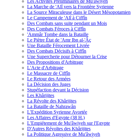
Les Activités Préliminaires de Mu'âwiyeh
La Marche de 'Alî vers la Frontière Syrienne
La Source Miraculeuse dans le Désert Mésopotamien
Le Campement de 'Alî à Çiffîn
Des Combats sans suite pendant un Mois
Des Combats Féroces à Çiffîn
'Ammâr Tombe dans la Bataille
Le Piètre État de 'Amr Ibn al-'Âç
Une Bataille Férocement Livrée
Des Combats Décisifs à Çiffîn
Une Supercherie pour Détourner la Crise
Des Propositions d'Arbitrage
L'Acte d'Arbitrage
Le Massacre de Çiffîn
Le Retour des Armées
La Décision des Juges
Stupéfaction devant la Décision
Les Khârijites
La Révolte des Khârijites
La Bataille de Nahrawân
L'Expédition Syrienne Avortée
Les Affaires d'Egypte (38 H.)
L'Empiétement de Mu'âwiyeh sur l'Egypte
D'Autres Révoltes des Khârijites
La Politique Agressive de Mu'âwiyeh