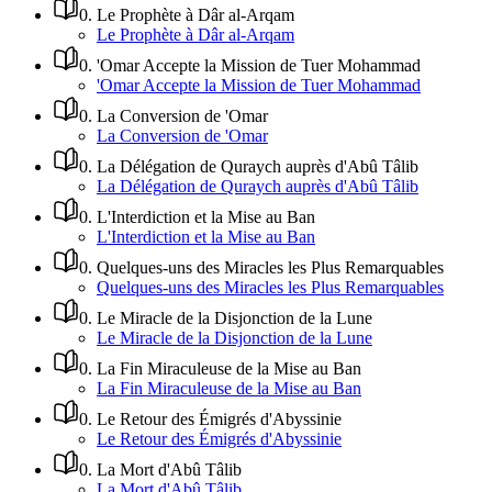
0
.
Le Prophète à Dâr al-Arqam
Le Prophète à Dâr al-Arqam
0
.
'Omar Accepte la Mission de Tuer Mohammad
'Omar Accepte la Mission de Tuer Mohammad
0
.
La Conversion de 'Omar
La Conversion de 'Omar
0
.
La Délégation de Quraych auprès d'Abû Tâlib
La Délégation de Quraych auprès d'Abû Tâlib
0
.
L'Interdiction et la Mise au Ban
L'Interdiction et la Mise au Ban
0
.
Quelques-uns des Miracles les Plus Remarquables
Quelques-uns des Miracles les Plus Remarquables
0
.
Le Miracle de la Disjonction de la Lune
Le Miracle de la Disjonction de la Lune
0
.
La Fin Miraculeuse de la Mise au Ban
La Fin Miraculeuse de la Mise au Ban
0
.
Le Retour des Émigrés d'Abyssinie
Le Retour des Émigrés d'Abyssinie
0
.
La Mort d'Abû Tâlib
La Mort d'Abû Tâlib