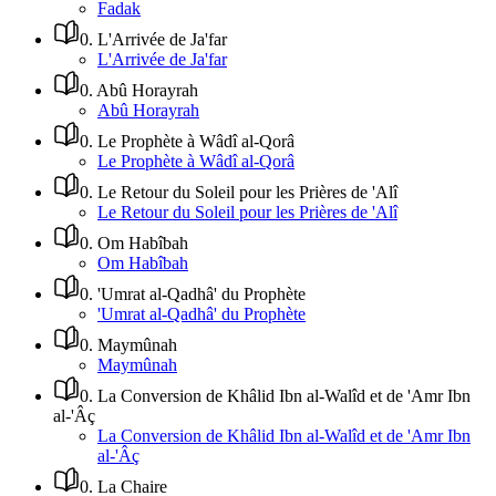
Fadak
0
.
L'Arrivée de Ja'far
L'Arrivée de Ja'far
0
.
Abû Horayrah
Abû Horayrah
0
.
Le Prophète à Wâdî al-Qorâ
Le Prophète à Wâdî al-Qorâ
0
.
Le Retour du Soleil pour les Prières de 'Alî
Le Retour du Soleil pour les Prières de 'Alî
0
.
Om Habîbah
Om Habîbah
0
.
'Umrat al-Qadhâ' du Prophète
'Umrat al-Qadhâ' du Prophète
0
.
Maymûnah
Maymûnah
0
.
La Conversion de Khâlid Ibn al-Walîd et de 'Amr Ibn
al-'Âç
La Conversion de Khâlid Ibn al-Walîd et de 'Amr Ibn
al-'Âç
0
.
La Chaire