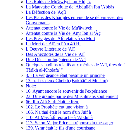
Les Raids de Mu'âwiyeh au Hidjâz
La Mauvaise Conduite de 'Abdullâh Ibn 'Abbâs
La Défection de 'Aqîl
Les Plans des Khârijites en vue de se débarrasser des
Gouvernants
Attentat contre la Vie de Mu'âwiyeh
Attentat contre la Vie de 'Amr Ibn al-'Âç
Les Présages de 'Alî relatifs à sa Mort
La Mort de 'Alî en l'An 40 H.
L'Oeuvre Littéraire de 'Alî
Des Anecdotes de la Vie de 'Alî
Une Décision Ingénieuse de 'Alî
Quelques hadiths relatifs aux mérites de 'Alî, tirés de "
Târîkh al-Kholafa' "
3. «La vengeance était presque un principe
13. a- Les deux Cheikh (Bokhârî et Muslim)
Note:
16. Ayant encore le souvenir de l'expérience
23. Une grande partie des Musulmans soutiennent
66. Ibn Abî Sarh était le frère
102. Le Prophète eut une vision à
106. Na'thal était le nom d'un Juif à
110. Al-Mas'ûdî reproche à 'Abdullâ
113. Selon Major Price, la réponse du messager
139. 'Amr était le fils d'une courtisane