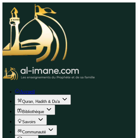
Accueil
Quran, Hadith & Du'a
Bibliothèque
Savoirs
Communauté