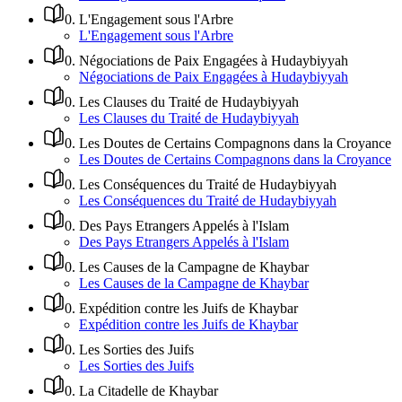
0
.
L'Engagement sous l'Arbre
L'Engagement sous l'Arbre
0
.
Négociations de Paix Engagées à Hudaybiyyah
Négociations de Paix Engagées à Hudaybiyyah
0
.
Les Clauses du Traité de Hudaybiyyah
Les Clauses du Traité de Hudaybiyyah
0
.
Les Doutes de Certains Compagnons dans la Croyance
Les Doutes de Certains Compagnons dans la Croyance
0
.
Les Conséquences du Traité de Hudaybiyyah
Les Conséquences du Traité de Hudaybiyyah
0
.
Des Pays Etrangers Appelés à l'Islam
Des Pays Etrangers Appelés à l'Islam
0
.
Les Causes de la Campagne de Khaybar
Les Causes de la Campagne de Khaybar
0
.
Expédition contre les Juifs de Khaybar
Expédition contre les Juifs de Khaybar
0
.
Les Sorties des Juifs
Les Sorties des Juifs
0
.
La Citadelle de Khaybar