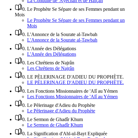
La Conduite de 'Âyechah et de Hafçah
0
.
Le Prophète Se Sépare de ses Femmes pendant un
Mois
Le Prophète Se Sépare de ses Femmes pendant un
Mois
0
.
L'Annonce de la Sourate al-Tawbah
L'Annonce de la Sourate al-Tawbah
0
.
L'Année des Délégations
L'Année des Délégations
0
.
Les Chrétiens de Najrân
Les Chrétiens de Najrân
0
.
LE PÈLERINAGE D'ADIEU DU PROPHÈTE.
LE PÈLERINAGE D'ADIEU DU PROPHÈTE.
0
.
Les Fonctions Missionnaires de 'Alî au Yémen
Les Fonctions Missionnaires de 'Alî au Yémen
0
.
Le Pèlerinage d'Adieu du Prophète
Le Pèlerinage d'Adieu du Prophète
0
.
Le Sermon de Ghadîr Khum
Le Sermon de Ghadîr Khum
0
.
La Signification d'Ahl-ul-Bayt Expliquée