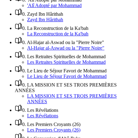
'Alî Adopté par Mohammad
0
.
Zayd Ibn Hârithah
Zayd Ibn Hârithah
0
.
La Reconstruction de la Ka'bah
La Reconstruction de la Ka'bah
0
.
Al-Hajar al-Aswad ou la "Pierre Noire"
Al-Hajar al-Aswad ou la "Pierre Noire"
0
.
Les Retraites Spirituelles de Mohammad
Les Retraites Spirituelles de Mohammad
0
.
Le Lieu de Séjour Favori de Mohammad
Le Lieu de Séjour Favori de Mohammad
0
.
LA MISSION ET SES TROIS PREMIÈRES
ANNÉES
LA MISSION ET SES TROIS PREMIÈRES
ANNÉES
0
.
Les Révélations
Les Révélations
0
.
Les Premiers Croyants (26)
Les Premiers Croyants (26)