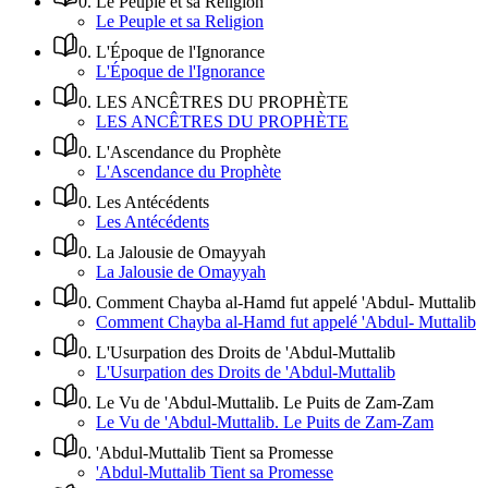
0
.
Le Peuple et sa Religion
Le Peuple et sa Religion
0
.
L'Époque de l'Ignorance
L'Époque de l'Ignorance
0
.
LES ANCÊTRES DU PROPHÈTE
LES ANCÊTRES DU PROPHÈTE
0
.
L'Ascendance du Prophète
L'Ascendance du Prophète
0
.
Les Antécédents
Les Antécédents
0
.
La Jalousie de Omayyah
La Jalousie de Omayyah
0
.
Comment Chayba al-Hamd fut appelé 'Abdul- Muttalib
Comment Chayba al-Hamd fut appelé 'Abdul- Muttalib
0
.
L'Usurpation des Droits de 'Abdul-Muttalib
L'Usurpation des Droits de 'Abdul-Muttalib
0
.
Le Vu de 'Abdul-Muttalib. Le Puits de Zam-Zam
Le Vu de 'Abdul-Muttalib. Le Puits de Zam-Zam
0
.
'Abdul-Muttalib Tient sa Promesse
'Abdul-Muttalib Tient sa Promesse