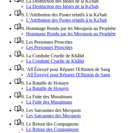
0
.
La Destruction des Idoles de la Ka'bah
La Destruction des Idoles de la Ka'bah
0
.
L'Attribution des Postes relatifs à la Ka'bah
L'Attribution des Postes relatifs à la Ka'bah
0
.
Hommage Rendu par les Mecquois au Prophète
Hommage Rendu par les Mecquois au Prophète
0
.
Les Personnes Proscrites
Les Personnes Proscrites
0
.
La Conduite Cruelle de Khâlid
La Conduite Cruelle de Khâlid
0
.
'Alî Énvoyé pour Réparer l'Effusion de Sang
'Alî Énvoyé pour Réparer l'Effusion de Sang
0
.
La Bataille de Honayn
La Bataille de Honayn
0
.
La Fuite des Musulmans
La Fuite des Musulmans
0
.
Les Sarcasmes des Mecquois
Les Sarcasmes des Mecquois
0
.
Le Retour des Compagnons
Le Retour des Compagnons