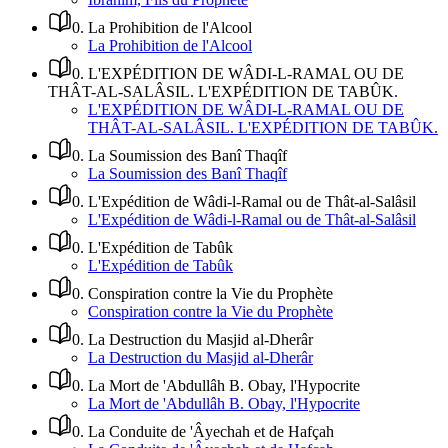
0
.
La Prohibition de l'Alcool
La Prohibition de l'Alcool
0
.
L'EXPÉDITION DE WÂDI-L-RAMAL OU DE
THÂT-AL-SALÂSIL. L'EXPÉDITION DE TABÛK.
L'EXPÉDITION DE WÂDI-L-RAMAL OU DE
THÂT-AL-SALÂSIL. L'EXPÉDITION DE TABÛK.
0
.
La Soumission des Banî Thaqîf
La Soumission des Banî Thaqîf
0
.
L'Expédition de Wâdi-l-Ramal ou de Thât-al-Salâsil
L'Expédition de Wâdi-l-Ramal ou de Thât-al-Salâsil
0
.
L'Expédition de Tabûk
L'Expédition de Tabûk
0
.
Conspiration contre la Vie du Prophète
Conspiration contre la Vie du Prophète
0
.
La Destruction du Masjid al-Dherâr
La Destruction du Masjid al-Dherâr
0
.
La Mort de 'Abdullâh B. Obay, l'Hypocrite
La Mort de 'Abdullâh B. Obay, l'Hypocrite
0
.
La Conduite de 'Âyechah et de Hafçah