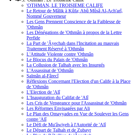
'OTHMAN, LE TROISIEME CALIFE
Le Retour de Mâlik à Kûfa; Abû Mûsâ Al-Ach'arî,
Nommé Gouverneur
Les Gens Prennent Conscience de la Faiblesse de
'Othmân
Les Dénégations de 'Othmân à propos de la Lettre
Perfide
La Part de 'Âyechah dans l'Incitation au mauvais
Traitement Réservé à 'Othmân
L'Attitude Violente contre 'Othmân
Le Blocus du Palais de 'Othmân
La Collusion de Talhah avec les Insurgés
L'Assassinat de 'Othmân
Salmân al-Fârecî
Réflexions Concernant l'Election d'un Calife à la Place
de 'Othmân
L'Election de 'Alî
L'Inauguration du Califat de 'Alî
Les Cris de Vengeance pour l'Assassinat de 'Othmân
Les Réformes Envisagées par Ali
Le Plan des Omayyades en Vue de Soulever les Gens
contre 'Alî
Le Défi de Mu'âwiyeh à l'Autorité de 'Alî
Le Départ de Talhah et de Zubayr