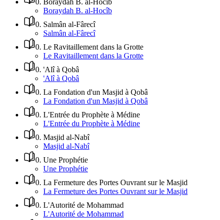
0
.
Boraydah B. al-Hocîb
Boraydah B. al-Hocîb
0
.
Salmân al-Fârecî
Salmân al-Fârecî
0
.
Le Ravitaillement dans la Grotte
Le Ravitaillement dans la Grotte
0
.
'Alî à Qobâ
'Alî à Qobâ
0
.
La Fondation d'un Masjid à Qobâ
La Fondation d'un Masjid à Qobâ
0
.
L'Entrée du Prophète à Médine
L'Entrée du Prophète à Médine
0
.
Masjid al-Nabî
Masjid al-Nabî
0
.
Une Prophétie
Une Prophétie
0
.
La Fermeture des Portes Ouvrant sur le Masjid
La Fermeture des Portes Ouvrant sur le Masjid
0
.
L'Autorité de Mohammad
L'Autorité de Mohammad