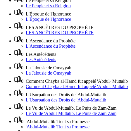
0
.
Le Peuple et sa Religion
Le Peuple et sa Religion
0
.
L'Époque de l'Ignorance
L'Époque de l'Ignorance
0
.
LES ANCÊTRES DU PROPHÈTE
LES ANCÊTRES DU PROPHÈTE
0
.
L'Ascendance du Prophète
L'Ascendance du Prophète
0
.
Les Antécédents
Les Antécédents
0
.
La Jalousie de Omayyah
La Jalousie de Omayyah
0
.
Comment Chayba al-Hamd fut appelé 'Abdul- Muttalib
Comment Chayba al-Hamd fut appelé 'Abdul- Muttalib
0
.
L'Usurpation des Droits de 'Abdul-Muttalib
L'Usurpation des Droits de 'Abdul-Muttalib
0
.
Le Vu de 'Abdul-Muttalib. Le Puits de Zam-Zam
Le Vu de 'Abdul-Muttalib. Le Puits de Zam-Zam
0
.
'Abdul-Muttalib Tient sa Promesse
'Abdul-Muttalib Tient sa Promesse