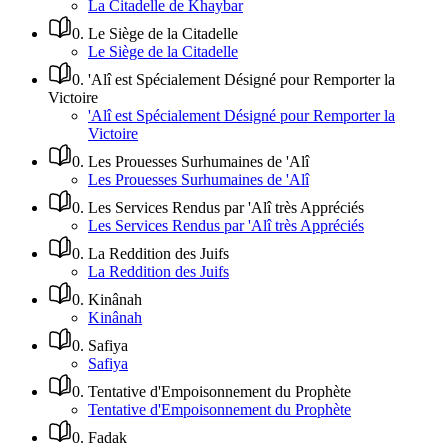
La Citadelle de Khaybar
0
.
Le Siège de la Citadelle
Le Siège de la Citadelle
0
.
'Alî est Spécialement Désigné pour Remporter la
Victoire
'Alî est Spécialement Désigné pour Remporter la
Victoire
0
.
Les Prouesses Surhumaines de 'Alî
Les Prouesses Surhumaines de 'Alî
0
.
Les Services Rendus par 'Alî très Appréciés
Les Services Rendus par 'Alî très Appréciés
0
.
La Reddition des Juifs
La Reddition des Juifs
0
.
Kinânah
Kinânah
0
.
Safiya
Safiya
0
.
Tentative d'Empoisonnement du Prophète
Tentative d'Empoisonnement du Prophète
0
.
Fadak