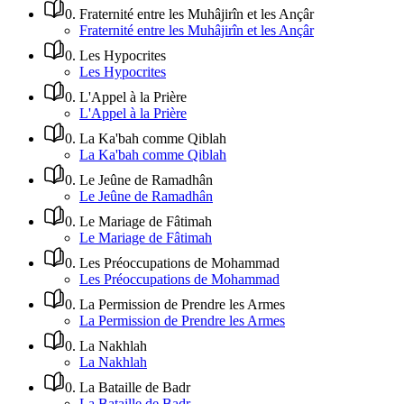
0
.
Fraternité entre les Muhâjirîn et les Ançâr
Fraternité entre les Muhâjirîn et les Ançâr
0
.
Les Hypocrites
Les Hypocrites
0
.
L'Appel à la Prière
L'Appel à la Prière
0
.
La Ka'bah comme Qiblah
La Ka'bah comme Qiblah
0
.
Le Jeûne de Ramadhân
Le Jeûne de Ramadhân
0
.
Le Mariage de Fâtimah
Le Mariage de Fâtimah
0
.
Les Préoccupations de Mohammad
Les Préoccupations de Mohammad
0
.
La Permission de Prendre les Armes
La Permission de Prendre les Armes
0
.
La Nakhlah
La Nakhlah
0
.
La Bataille de Badr
La Bataille de Badr