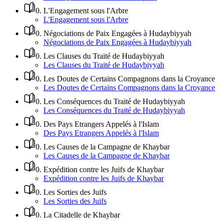
0
.
L'Engagement sous l'Arbre
L'Engagement sous l'Arbre
0
.
Négociations de Paix Engagées à Hudaybiyyah
Négociations de Paix Engagées à Hudaybiyyah
0
.
Les Clauses du Traité de Hudaybiyyah
Les Clauses du Traité de Hudaybiyyah
0
.
Les Doutes de Certains Compagnons dans la Croyance
Les Doutes de Certains Compagnons dans la Croyance
0
.
Les Conséquences du Traité de Hudaybiyyah
Les Conséquences du Traité de Hudaybiyyah
0
.
Des Pays Etrangers Appelés à l'Islam
Des Pays Etrangers Appelés à l'Islam
0
.
Les Causes de la Campagne de Khaybar
Les Causes de la Campagne de Khaybar
0
.
Expédition contre les Juifs de Khaybar
Expédition contre les Juifs de Khaybar
0
.
Les Sorties des Juifs
Les Sorties des Juifs
0
.
La Citadelle de Khaybar