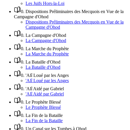
Les Juifs Hors-la-Loi
0
.
Dispositions Préliminaires des Mecquois en Vue de la
Campagne d'Ohod
Dispositions Préliminaires des Mecquois en Vue de la
Campagne d'Ohod
0
.
La Campagne d'Ohod
La Campagne d'Ohod
0
.
La Marche du Prophète
La Marche du Prophète
0
.
La Bataille d'Ohod
La Bataille d'Ohod
0
.
'Alî Loué par les Anges
'Alî Loué par les Anges
0
.
'Alî Aidé par Gabriel
'Alî Aidé par Gabriel
0
.
Le Prophète Blessé
Le Prophète Blessé
0
.
La Fin de la Bataille
La Fin de la Bataille
0
.
Un Canal sur les Tombes à Ohod