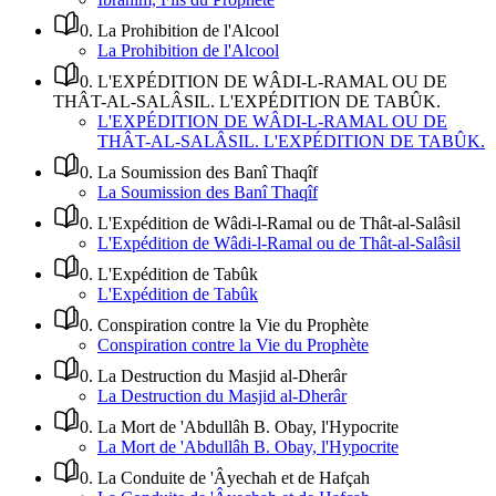
0
.
La Prohibition de l'Alcool
La Prohibition de l'Alcool
0
.
L'EXPÉDITION DE WÂDI-L-RAMAL OU DE
THÂT-AL-SALÂSIL. L'EXPÉDITION DE TABÛK.
L'EXPÉDITION DE WÂDI-L-RAMAL OU DE
THÂT-AL-SALÂSIL. L'EXPÉDITION DE TABÛK.
0
.
La Soumission des Banî Thaqîf
La Soumission des Banî Thaqîf
0
.
L'Expédition de Wâdi-l-Ramal ou de Thât-al-Salâsil
L'Expédition de Wâdi-l-Ramal ou de Thât-al-Salâsil
0
.
L'Expédition de Tabûk
L'Expédition de Tabûk
0
.
Conspiration contre la Vie du Prophète
Conspiration contre la Vie du Prophète
0
.
La Destruction du Masjid al-Dherâr
La Destruction du Masjid al-Dherâr
0
.
La Mort de 'Abdullâh B. Obay, l'Hypocrite
La Mort de 'Abdullâh B. Obay, l'Hypocrite
0
.
La Conduite de 'Âyechah et de Hafçah