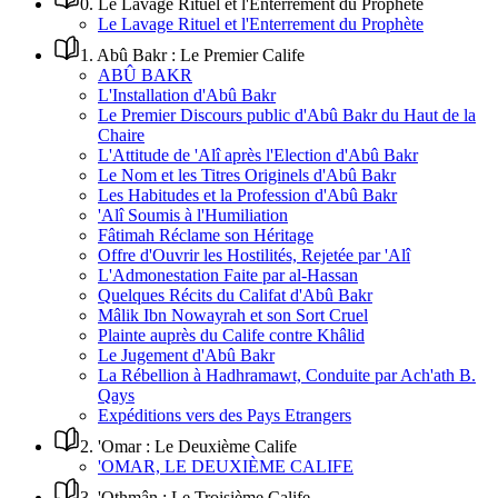
0
.
Le Lavage Rituel et l'Enterrement du Prophète
Le Lavage Rituel et l'Enterrement du Prophète
1
.
Abû Bakr : Le Premier Calife
ABÛ BAKR
L'Installation d'Abû Bakr
Le Premier Discours public d'Abû Bakr du Haut de la
Chaire
L'Attitude de 'Alî après l'Election d'Abû Bakr
Le Nom et les Titres Originels d'Abû Bakr
Les Habitudes et la Profession d'Abû Bakr
'Alî Soumis à l'Humiliation
Fâtimah Réclame son Héritage
Offre d'Ouvrir les Hostilités, Rejetée par 'Alî
L'Admonestation Faite par al-Hassan
Quelques Récits du Califat d'Abû Bakr
Mâlik Ibn Nowayrah et son Sort Cruel
Plainte auprès du Calife contre Khâlid
Le Jugement d'Abû Bakr
La Rébellion à Hadhramawt, Conduite par Ach'ath B.
Qays
Expéditions vers des Pays Etrangers
2
.
'Omar : Le Deuxième Calife
'OMAR, LE DEUXIÈME CALIFE
3
.
'Othmân : Le Troisième Calife