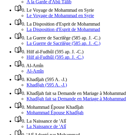
A la Garde d'Abû Tâlib
0
.
Le Voyage de Mohammad en Syrie
Le Voyage de Mohammad en Syrie
0
.
La Disposition d'Esprit de Mohammad
La Disposition d'Esprit de Mohammad
0
.
La Guerre de Sacrilège (585 ap. J. -C.)
La Guerre de Sacrilège (585 ap. J. -C.)
0
.
Hilf al-Fudhûl (595 ap. J. -C.)
Hilf al-Fudhûl (595 ap. J. -C.)
0
.
Al-Amîn
Al-Amîn
0
.
Khadîjah (595 A. -J.)
Khadîjah (595 A. -J.)
0
.
Khadîjah fait sa Demande en Mariage à Mohammad
Khadîjah fait sa Demande en Mariage à Mohammad
0
.
Mohammad Épouse Khadîjah
Mohammad Épouse Khadîjah
0
.
La Naissance de 'Alî
La Naissance de 'Alî
0
.
'Alî Adopté par Mohammad