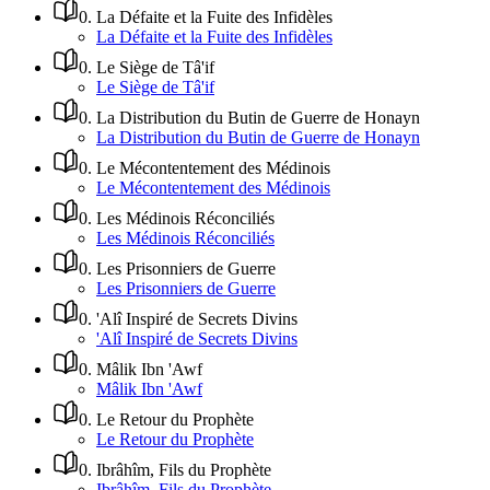
0
.
La Défaite et la Fuite des Infidèles
La Défaite et la Fuite des Infidèles
0
.
Le Siège de Tâ'if
Le Siège de Tâ'if
0
.
La Distribution du Butin de Guerre de Honayn
La Distribution du Butin de Guerre de Honayn
0
.
Le Mécontentement des Médinois
Le Mécontentement des Médinois
0
.
Les Médinois Réconciliés
Les Médinois Réconciliés
0
.
Les Prisonniers de Guerre
Les Prisonniers de Guerre
0
.
'Alî Inspiré de Secrets Divins
'Alî Inspiré de Secrets Divins
0
.
Mâlik Ibn 'Awf
Mâlik Ibn 'Awf
0
.
Le Retour du Prophète
Le Retour du Prophète
0
.
Ibrâhîm, Fils du Prophète
Ibrâhîm, Fils du Prophète