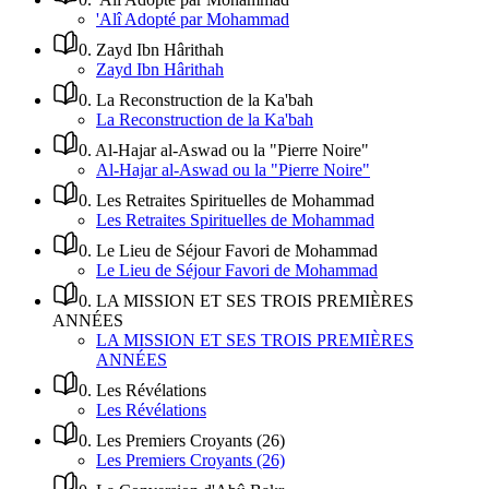
'Alî Adopté par Mohammad
0
.
Zayd Ibn Hârithah
Zayd Ibn Hârithah
0
.
La Reconstruction de la Ka'bah
La Reconstruction de la Ka'bah
0
.
Al-Hajar al-Aswad ou la "Pierre Noire"
Al-Hajar al-Aswad ou la "Pierre Noire"
0
.
Les Retraites Spirituelles de Mohammad
Les Retraites Spirituelles de Mohammad
0
.
Le Lieu de Séjour Favori de Mohammad
Le Lieu de Séjour Favori de Mohammad
0
.
LA MISSION ET SES TROIS PREMIÈRES
ANNÉES
LA MISSION ET SES TROIS PREMIÈRES
ANNÉES
0
.
Les Révélations
Les Révélations
0
.
Les Premiers Croyants (26)
Les Premiers Croyants (26)