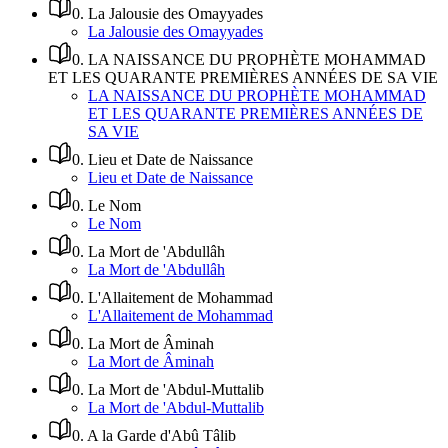
0
.
La Jalousie des Omayyades
La Jalousie des Omayyades
0
.
LA NAISSANCE DU PROPHÈTE MOHAMMAD
ET LES QUARANTE PREMIÈRES ANNÉES DE SA VIE
LA NAISSANCE DU PROPHÈTE MOHAMMAD
ET LES QUARANTE PREMIÈRES ANNÉES DE
SA VIE
0
.
Lieu et Date de Naissance
Lieu et Date de Naissance
0
.
Le Nom
Le Nom
0
.
La Mort de 'Abdullâh
La Mort de 'Abdullâh
0
.
L'Allaitement de Mohammad
L'Allaitement de Mohammad
0
.
La Mort de Âminah
La Mort de Âminah
0
.
La Mort de 'Abdul-Muttalib
La Mort de 'Abdul-Muttalib
0
.
A la Garde d'Abû Tâlib