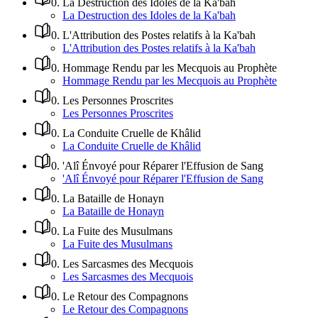
0
.
La Destruction des Idoles de la Ka'bah
La Destruction des Idoles de la Ka'bah
0
.
L'Attribution des Postes relatifs à la Ka'bah
L'Attribution des Postes relatifs à la Ka'bah
0
.
Hommage Rendu par les Mecquois au Prophète
Hommage Rendu par les Mecquois au Prophète
0
.
Les Personnes Proscrites
Les Personnes Proscrites
0
.
La Conduite Cruelle de Khâlid
La Conduite Cruelle de Khâlid
0
.
'Alî Énvoyé pour Réparer l'Effusion de Sang
'Alî Énvoyé pour Réparer l'Effusion de Sang
0
.
La Bataille de Honayn
La Bataille de Honayn
0
.
La Fuite des Musulmans
La Fuite des Musulmans
0
.
Les Sarcasmes des Mecquois
Les Sarcasmes des Mecquois
0
.
Le Retour des Compagnons
Le Retour des Compagnons