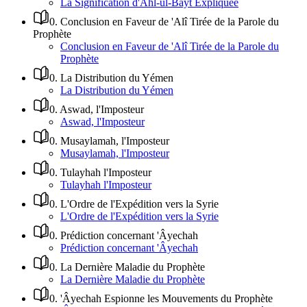
La Signification d'Ahl-ul-Bayt Expliquée
0
.
Conclusion en Faveur de 'Alî Tirée de la Parole du
Prophète
Conclusion en Faveur de 'Alî Tirée de la Parole du
Prophète
0
.
La Distribution du Yémen
La Distribution du Yémen
0
.
Aswad, l'Imposteur
Aswad, l'Imposteur
0
.
Musaylamah, l'Imposteur
Musaylamah, l'Imposteur
0
.
Tulayhah l'Imposteur
Tulayhah l'Imposteur
0
.
L'Ordre de l'Expédition vers la Syrie
L'Ordre de l'Expédition vers la Syrie
0
.
Prédiction concernant 'Âyechah
Prédiction concernant 'Âyechah
0
.
La Dernière Maladie du Prophète
La Dernière Maladie du Prophète
0
.
'Âyechah Espionne les Mouvements du Prophète