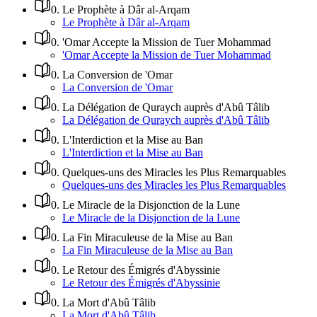
0
.
Le Prophète à Dâr al-Arqam
Le Prophète à Dâr al-Arqam
0
.
'Omar Accepte la Mission de Tuer Mohammad
'Omar Accepte la Mission de Tuer Mohammad
0
.
La Conversion de 'Omar
La Conversion de 'Omar
0
.
La Délégation de Quraych auprès d'Abû Tâlib
La Délégation de Quraych auprès d'Abû Tâlib
0
.
L'Interdiction et la Mise au Ban
L'Interdiction et la Mise au Ban
0
.
Quelques-uns des Miracles les Plus Remarquables
Quelques-uns des Miracles les Plus Remarquables
0
.
Le Miracle de la Disjonction de la Lune
Le Miracle de la Disjonction de la Lune
0
.
La Fin Miraculeuse de la Mise au Ban
La Fin Miraculeuse de la Mise au Ban
0
.
Le Retour des Émigrés d'Abyssinie
Le Retour des Émigrés d'Abyssinie
0
.
La Mort d'Abû Tâlib
La Mort d'Abû Tâlib