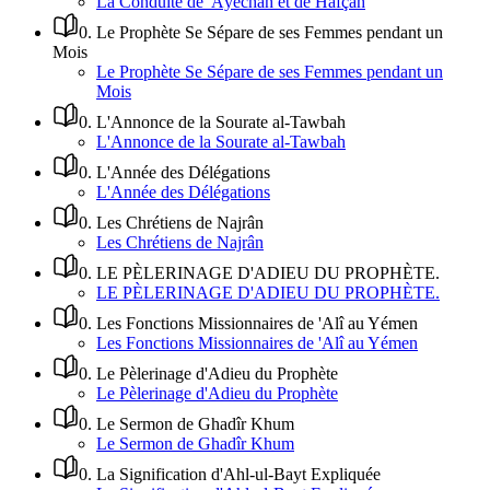
La Conduite de 'Âyechah et de Hafçah
0
.
Le Prophète Se Sépare de ses Femmes pendant un
Mois
Le Prophète Se Sépare de ses Femmes pendant un
Mois
0
.
L'Annonce de la Sourate al-Tawbah
L'Annonce de la Sourate al-Tawbah
0
.
L'Année des Délégations
L'Année des Délégations
0
.
Les Chrétiens de Najrân
Les Chrétiens de Najrân
0
.
LE PÈLERINAGE D'ADIEU DU PROPHÈTE.
LE PÈLERINAGE D'ADIEU DU PROPHÈTE.
0
.
Les Fonctions Missionnaires de 'Alî au Yémen
Les Fonctions Missionnaires de 'Alî au Yémen
0
.
Le Pèlerinage d'Adieu du Prophète
Le Pèlerinage d'Adieu du Prophète
0
.
Le Sermon de Ghadîr Khum
Le Sermon de Ghadîr Khum
0
.
La Signification d'Ahl-ul-Bayt Expliquée