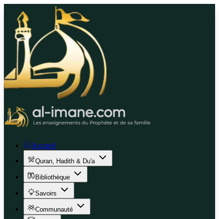
Accueil
Quran, Hadith & Du'a
Bibliothèque
Savoirs
Communauté