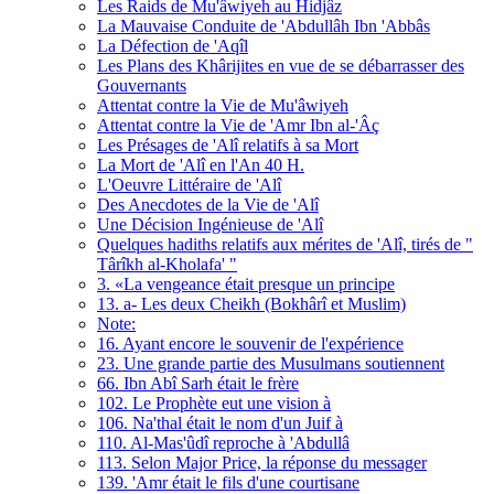
Les Raids de Mu'âwiyeh au Hidjâz
La Mauvaise Conduite de 'Abdullâh Ibn 'Abbâs
La Défection de 'Aqîl
Les Plans des Khârijites en vue de se débarrasser des
Gouvernants
Attentat contre la Vie de Mu'âwiyeh
Attentat contre la Vie de 'Amr Ibn al-'Âç
Les Présages de 'Alî relatifs à sa Mort
La Mort de 'Alî en l'An 40 H.
L'Oeuvre Littéraire de 'Alî
Des Anecdotes de la Vie de 'Alî
Une Décision Ingénieuse de 'Alî
Quelques hadiths relatifs aux mérites de 'Alî, tirés de "
Târîkh al-Kholafa' "
3. «La vengeance était presque un principe
13. a- Les deux Cheikh (Bokhârî et Muslim)
Note:
16. Ayant encore le souvenir de l'expérience
23. Une grande partie des Musulmans soutiennent
66. Ibn Abî Sarh était le frère
102. Le Prophète eut une vision à
106. Na'thal était le nom d'un Juif à
110. Al-Mas'ûdî reproche à 'Abdullâ
113. Selon Major Price, la réponse du messager
139. 'Amr était le fils d'une courtisane