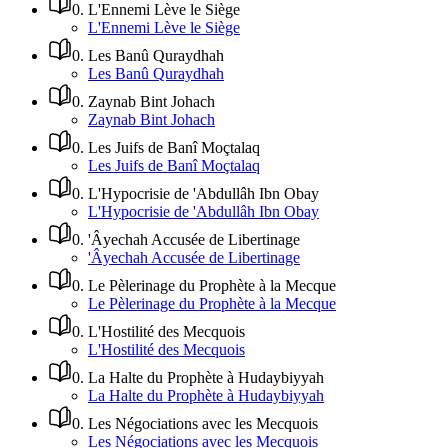
0
.
L'Ennemi Lève le Siège
L'Ennemi Lève le Siège
0
.
Les Banû Quraydhah
Les Banû Quraydhah
0
.
Zaynab Bint Johach
Zaynab Bint Johach
0
.
Les Juifs de Banî Moçtalaq
Les Juifs de Banî Moçtalaq
0
.
L'Hypocrisie de 'Abdullâh Ibn Obay
L'Hypocrisie de 'Abdullâh Ibn Obay
0
.
'Âyechah Accusée de Libertinage
'Âyechah Accusée de Libertinage
0
.
Le Pèlerinage du Prophète à la Mecque
Le Pèlerinage du Prophète à la Mecque
0
.
L'Hostilité des Mecquois
L'Hostilité des Mecquois
0
.
La Halte du Prophète à Hudaybiyyah
La Halte du Prophète à Hudaybiyyah
0
.
Les Négociations avec les Mecquois
Les Négociations avec les Mecquois