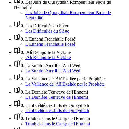
0
.
Les Juifs de Quraydhah Rompent leur Pacte de
Neutralité
Les Juifs de Quraydhah Rompent leur Pacte de
Neutralité
0
.
Les Difficultés du Siège
Les Difficultés du Siège
0
.
L'Ennemi Franchit le Fossé
L'Ennemi Franchit le Fossé
0
.
'Alî Remporte la Victoire
'Alî Remporte la Victoire
0
.
La Sur de 'Amr Ibn 'Abd Wed
La Sur de 'Amr Ibn 'Abd Wed
0
.
La Vaillance de 'Alî Exaltée par le Prophète
La Vaillance de 'Alî Exaltée par le Prophète
0
.
La Dernière Tentative de l'Ennemi
La Dernière Tentative de l'Ennemi
0
.
L'Infidélité des Juifs de Quraydhah
L'Infidélité des Juifs de Quraydhah
0
.
Troubles dans le Camp de l'Ennemi
Troubles dans le Camp de l'Ennemi