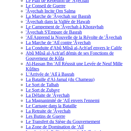
Le Plan de Rébellion de 'Âyechah
Le Conseil de Guerre
'Âyechah Incite Om Salma
La Marche de 'Âyechah sur Basrah
'Âyechah dans la Vallée de Hawab
Le Campement de 'Âyechah à Khoraybah
'Âyechah S'Empare de Basrah
'Alî Apprend la Nouvelle de la Révolte de 'Âyechah
La Marche de 'Alî contre 'Âyechah
La Conduite d'Abû Mûsâ al-Ach'arî envers le Calife
Abû Mûsâ al-Ach'arî démis de ses Fonctions de
Gouverneur de Kûfa
Al-Hassan Ibn 'Alî Réussit une Levée de Neuf Mille
Kûfites
L'Arrivée de 'Alî à Basrah
La Bataille d'Al-Jamal (du Chameau)
Le Sort de Talhah
Le Sort de Zubayr
La Défaite de 'Âyechah
La Magnanimité de 'Alî envers l'ennemi
Le Carnage dans la Bataille
La Retraite de 'Âyechah
Les Butins de Guerre
Le Transfert du Siège du Gouvernement
La Zone de Domination de 'Alî