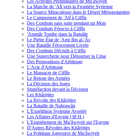
Les Activités Préliminaires de Mu'âwiyeh
La Marche de 'Alî vers la Frontière Syrienne
La Source Miraculeuse dans le Désert Mésopotamien
Le Campement de 'Alî à Çiffîn
Des Combats sans suite pendant un Mois
Des Combats Féroces à Çiffîn
'Ammâr Tombe dans la Bataille
Le Piètre État de 'Amr Ibn al-'Âç
Une Bataille Férocement Livrée
Des Combats Décisifs à Çiffîn
Une Supercherie pour Détourner la Crise
Des Propositions d'Arbitrage
L'Acte d'Arbitrage
Le Massacre de Çiffîn
Le Retour des Armées
La Décision des Juges
Stupéfaction devant la Décision
Les Khârijites
La Révolte des Khârijites
La Bataille de Nahrawân
L'Expédition Syrienne Avortée
Les Affaires d'Egypte (38 H.)
L'Empiétement de Mu'âwiyeh sur l'Egypte
D'Autres Révoltes des Khârijites
La Politique Agressive de Mu'âwiyeh