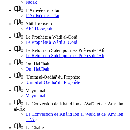
Fadak
0
.
L'Arrivée de Ja'far
L'Arrivée de Ja'far
0
.
Abû Horayrah
Abû Horayrah
0
.
Le Prophète à Wâdî al-Qorâ
Le Prophète à Wâdî al-Qorâ
0
.
Le Retour du Soleil pour les Prières de 'Alî
Le Retour du Soleil pour les Prières de 'Alî
0
.
Om Habîbah
Om Habîbah
0
.
'Umrat al-Qadhâ' du Prophète
'Umrat al-Qadhâ' du Prophète
0
.
Maymûnah
Maymûnah
0
.
La Conversion de Khâlid Ibn al-Walîd et de 'Amr Ibn
al-'Âç
La Conversion de Khâlid Ibn al-Walîd et de 'Amr Ibn
al-'Âç
0
.
La Chaire