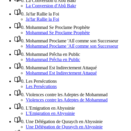
0
.
La Conversion d'Abû Bakr
La Conversion d'Abû Bakr
0
.
Ja'far Rallie la Foi
Ja'far Rallie la Foi
0
.
Mohammad Se Proclame Prophète
Mohammad Se Proclame Prophète
0
.
Mohammad Proclame 'Alî comme son Successeur
Mohammad Proclame 'Alî comme son Successeur
0
.
Mohammad Prêcha en Public
Mohammad Prêcha en Public
0
.
Mohammad Est Indirectement Attaqué
Mohammad Est Indirectement Attaqué
0
.
Les Persécutions
Les Persécutions
0
.
Violences contre les Adeptes de Mohammad
Violences contre les Adeptes de Mohammad
0
.
L'Emigration en Abyssinie
L'Emigration en Abyssinie
0
.
Une Délégation de Quraych en Abyssinie
Une Délégation de Quraych en Abyssinie